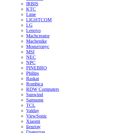
IRBIS
KTC
Lime
LIGHTCOM
LG
Lenovo
Machcreator
Machenike
Мониторус
MSI
NEC
NPC
PINEBRO
Philips
Raskat
Rombica
RDW Computers
Sunwind
Samsung
TCL
Valday
ViewSonic
Xiaomi
Бештау
Гравитон