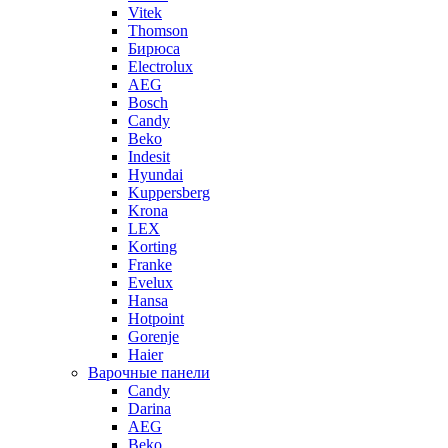
Vitek
Thomson
Бирюса
Electrolux
AEG
Bosch
Candy
Beko
Indesit
Hyundai
Kuppersberg
Krona
LEX
Korting
Franke
Evelux
Hansa
Hotpoint
Gorenje
Haier
Варочные панели
Candy
Darina
AEG
Beko