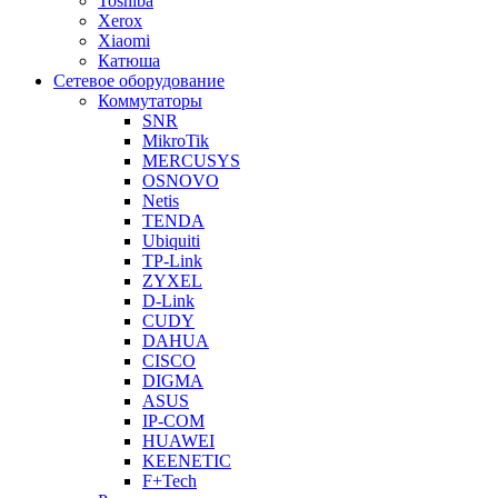
Toshiba
Xerox
Xiaomi
Катюша
Сетевое оборудование
Коммутаторы
SNR
MikroTik
MERCUSYS
OSNOVO
Netis
TENDA
Ubiquiti
TP-Link
ZYXEL
D-Link
CUDY
DAHUA
CISCO
DIGMA
ASUS
IP-COM
HUAWEI
KEENETIC
F+Tech