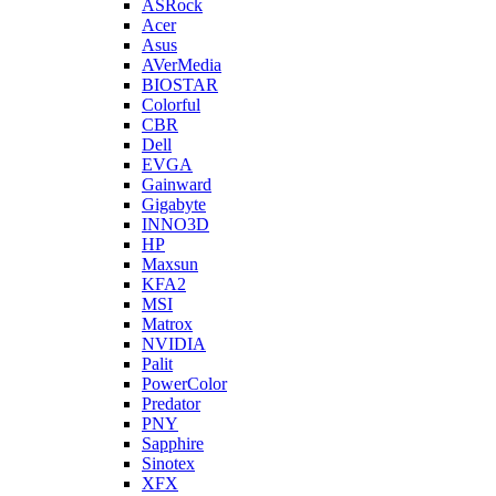
ASRock
Acer
Asus
AVerMedia
BIOSTAR
Colorful
CBR
Dell
EVGA
Gainward
Gigabyte
INNO3D
HP
Maxsun
KFA2
MSI
Matrox
NVIDIA
Palit
PowerColor
Predator
PNY
Sapphire
Sinotex
XFX