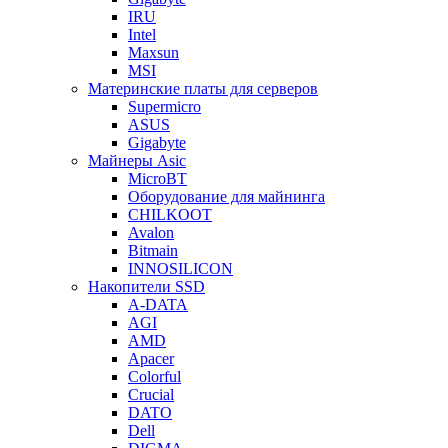
IRU
Intel
Maxsun
MSI
Материнские платы для серверов
Supermicro
ASUS
Gigabyte
Майнеры Asic
MicroBT
Оборудование для майнинга
CHILKOOT
Avalon
Bitmain
INNOSILICON
Накопители SSD
A-DATA
AGI
AMD
Apacer
Colorful
Crucial
DATO
Dell