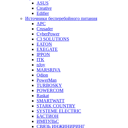
ASUS
Creative
Edifier
Источники бесперебойного питания
APC
Crusader
CyberPower
C3 SOLUTIONS
EATON
EXEGATE
IPPON
ITK
nJoy
MARSRIVA
Qdion
PowerMan
TURBOSKY
POWERCOM
Raskat
SMARTWATT
STARK COUNTRY
SYSTEME ELECTRIC
БАСТИОН
ИМПУЛЬС
СВЯЗЬ ИНЖИНИРИНГ