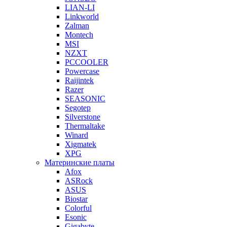
LIAN-LI
Linkworld
Zalman
Montech
MSI
NZXT
PCCOOLER
Powercase
Raijintek
Razer
SEASONIC
Segotep
Silverstone
Thermaltake
Winard
Xigmatek
XPG
Материнские платы
Afox
ASRock
ASUS
Biostar
Colorful
Esonic
Gigabyte