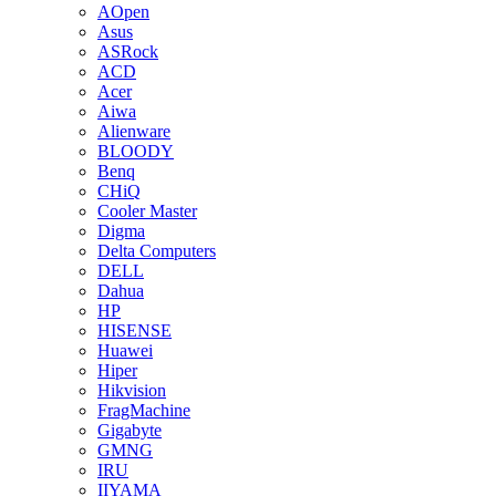
AOpen
Asus
ASRock
ACD
Acer
Aiwa
Alienware
BLOODY
Benq
CHiQ
Cooler Master
Digma
Delta Computers
DELL
Dahua
HP
HISENSE
Huawei
Hiper
Hikvision
FragMachine
Gigabyte
GMNG
IRU
IIYAMA