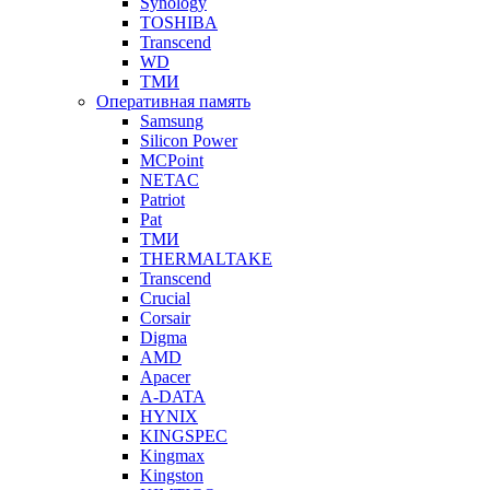
Synology
TOSHIBA
Transcend
WD
ТМИ
Оперативная память
Samsung
Silicon Power
MCPoint
NETAC
Patriot
Pat
ТМИ
THERMALTAKE
Transcend
Crucial
Corsair
Digma
AMD
Apacer
A-DATA
HYNIX
KINGSPEC
Kingmax
Kingston