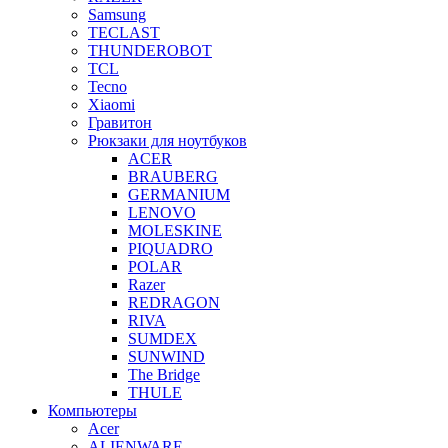
Samsung
TECLAST
THUNDEROBOT
TCL
Tecno
Xiaomi
Гравитон
Рюкзаки для ноутбуков
ACER
BRAUBERG
GERMANIUM
LENOVO
MOLESKINE
PIQUADRO
POLAR
Razer
REDRAGON
RIVA
SUMDEX
SUNWIND
The Bridge
THULE
Компьютеры
Acer
ALIENWARE