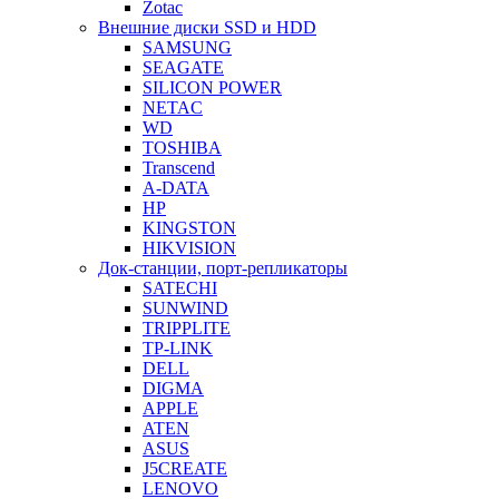
Zotac
Внешние диски SSD и HDD
SAMSUNG
SEAGATE
SILICON POWER
NETAC
WD
TOSHIBA
Transcend
A-DATA
HP
KINGSTON
HIKVISION
Док-станции, порт-репликаторы
SATECHI
SUNWIND
TRIPPLITE
TP-LINK
DELL
DIGMA
APPLE
ATEN
ASUS
J5CREATE
LENOVO