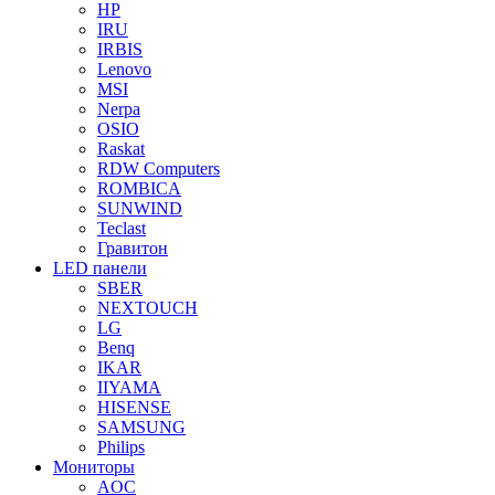
HP
IRU
IRBIS
Lenovo
MSI
Nerpa
OSIO
Raskat
RDW Computers
ROMBICA
SUNWIND
Teclast
Гравитон
LED панели
SBER
NEXTOUCH
LG
Benq
IKAR
IIYAMA
HISENSE
SAMSUNG
Philips
Мониторы
AOC