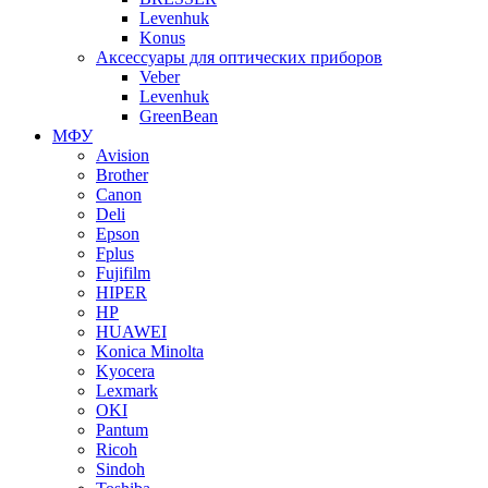
Levenhuk
Konus
Аксессуары для оптических приборов
Veber
Levenhuk
GreenBean
МФУ
Avision
Brother
Canon
Deli
Epson
Fplus
Fujifilm
HIPER
HP
HUAWEI
Konica Minolta
Kyocera
Lexmark
OKI
Pantum
Ricoh
Sindoh