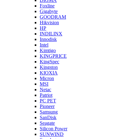
DIGMA
Foxline
Gigabyte
GOODRAM
Hikvision
HP
INDILINX
Innodisk
Intel
Kimtigo
KINGPRICE
KingSpec
Kingston
KIOXIA
Micron
MSI
Netac
Patriot
PC PET
Pioneer
Samsung
SanDisk
Seagate
Silicon Power
SUNWIND