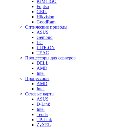
KIMTIGO
Fujitsu
GEIL
Hikvision
GoodRam
Оптические приводы
ASUS
Gembird
LG
LITE-ON
TEAC
Процессоры для серверов
DELL
AMD
Intel
Процессоры
AMD
Intel
Сетевые карты
ASUS
D-Link
Intel
Tenda
TP-Link
ZyXEL