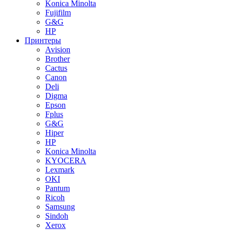
Konica Minolta
Fujifilm
G&G
HP
Принтеры
Avision
Brother
Cactus
Canon
Deli
Digma
Epson
Fplus
G&G
Hiper
HP
Konica Minolta
KYOCERA
Lexmark
OKI
Pantum
Ricoh
Samsung
Sindoh
Xerox