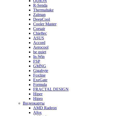
QDION
R-Senda
Thermaltake
Zalman
DeepCool
Cooler Master
Corsair
Chieftec
ASUS
Accord
Aerocool
be quiet
In-Win
FSP
GMNG
Gigabyte
Foxline
ExeGate
Formula
FRACTAL DESIGN
Hiper
Hipro
Видеокарты
AMD Radeon
Afox