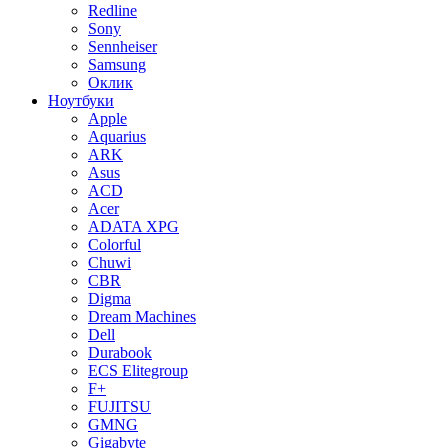
Redline
Sony
Sennheiser
Samsung
Оклик
Ноутбуки
Apple
Aquarius
ARK
Asus
ACD
Acer
ADATA XPG
Colorful
Chuwi
CBR
Digma
Dream Machines
Dell
Durabook
ECS Elitegroup
F+
FUJITSU
GMNG
Gigabyte