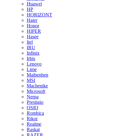
Huawei
HP
HORIZONT
Haier
Honor
HIPER
Hasee
Itel
IRU
Infinix
Irbis
Lenovo
Lime
Maibenben
MSI
Machenike
Microsoft
Nerpa
Prestigio
OSIO
Rombica
Rikor
Realme
Raskat
RAZER