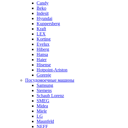
Candy
Beko
Indesit
Hyundai
Kuppersberg
Kraft
LEX
Korting
Evelux
Hiberg
Hansa
Haier
Hisense
Hotpoint-Ariston
Gorenje
Посудомоечные машины
Samsung
Siemens
Schaub Lorenz
SMEG
Midea
Miele
LG
Maunfeld
NEFF