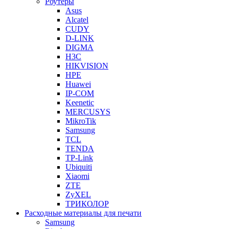
Роутеры
Asus
Alcatel
CUDY
D-LINK
DIGMA
H3C
HIKVISION
HPE
Huawei
IP-COM
Keenetic
MERCUSYS
MikroTik
Samsung
TCL
TENDA
TP-Link
Ubiquiti
Xiaomi
ZTE
ZyXEL
ТРИКОЛОР
Расходные материалы для печати
Samsung