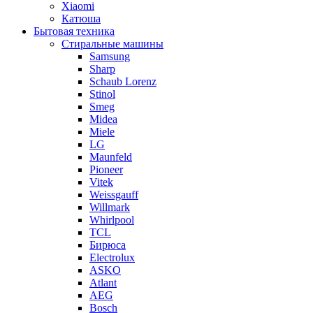
Xiaomi
Катюша
Бытовая техника
Стиральные машины
Samsung
Sharp
Schaub Lorenz
Stinol
Smeg
Midea
Miele
LG
Maunfeld
Pioneer
Vitek
Weissgauff
Willmark
Whirlpool
TCL
Бирюса
Electrolux
ASKO
Atlant
AEG
Bosch