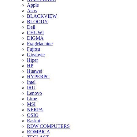
Apple
Asus
BLACKVIEW
BLOODY
Dell
CHUWI
DIGMA
FragMachine
Fujitsu
Gigabyte
Hiper
HP
Huawei
HYPERPC
Intel
IRU
Lenovo
Lime
MSI
NERPA
OSIO
Raskat
RDW COMPUTERS
ROMBICA