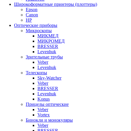
Широкоформатные принтеры (плоттеры)
Epson
Canon
HP
Оптические приборы
Микроскопы
МИКМЕД
МИКРОМЕД
BRESSER
Levenhuk
Зрительные трубы
Veber
Levenhuk
Телескопы
Sky-Watcher
Veber
BRESSER
Levenhuk
Konus
Прицелы оптические
Veber
Vortex
Бинокли и монокуляры
Veber
BRESSER