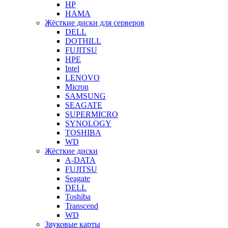
HP
HAMA
Жёсткие диски для серверов
DELL
DOTHILL
FUJITSU
HPE
Intel
LENOVO
Micron
SAMSUNG
SEAGATE
SUPERMICRO
SYNOLOGY
TOSHIBA
WD
Жёсткие диски
A-DATA
FUJITSU
Seagate
DELL
Toshiba
Transcend
WD
Звуковые карты