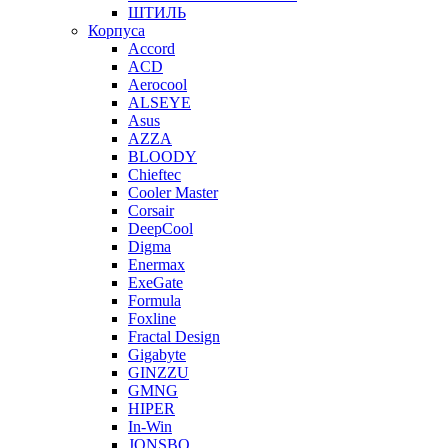
ШТИЛЬ
Корпуса
Accord
ACD
Aerocool
ALSEYE
Asus
AZZA
BLOODY
Chieftec
Cooler Master
Corsair
DeepCool
Digma
Enermax
ExeGate
Formula
Foxline
Fractal Design
Gigabyte
GINZZU
GMNG
HIPER
In-Win
JONSBO