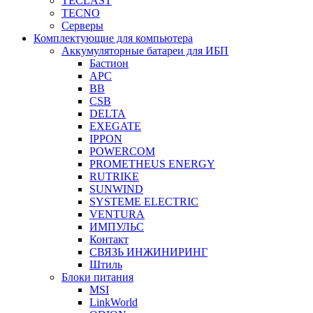
TECLAST
TECNO
Серверы
Комплектующие для компьютера
Аккумуляторные батареи для ИБП
Бастион
APC
BB
CSB
DELTA
EXEGATE
IPPON
POWERCOM
PROMETHEUS ENERGY
RUTRIKE
SUNWIND
SYSTEME ELECTRIC
VENTURA
ИМПУЛЬС
Контакт
СВЯЗЬ ИНЖИНИРИНГ
Штиль
Блоки питания
MSI
LinkWorld