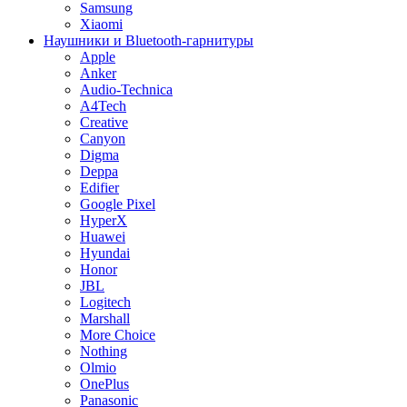
Samsung
Xiaomi
Наушники и Bluetooth-гарнитуры
Apple
Anker
Audio-Technica
A4Tech
Creative
Canyon
Digma
Deppa
Edifier
Google Pixel
HyperX
Huawei
Hyundai
Honor
JBL
Logitech
Marshall
More Choice
Nothing
Olmio
OnePlus
Panasonic