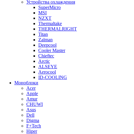
Устройства охлаждения
SuperMicro
MSI
NZXT
Thermaltake
THERMALRIGHT
Titan
Zalman
Deepcool
Cooler Master
Chieftec
Arctic
ALSEYE
Aerocool
ID-COOLING
Моноблоки
Acer
Apple
Amur
CHUWI
Asus
Dell
Digma
F+Tech
Hiper