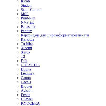
Ricoh
Sindoh
Static Control
MSE
Print-Rite
NVPrint
Panasonic
Pantum
Картриджи для широкоформатной печати
Катюша
Toshiba
Xiaomi
Xerox
T2
Deli
COPYRITE
Digma
Lexmark
Canon
Cactus
Brother
Avision
Epson
Huawei
KYOCERA