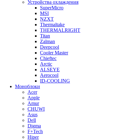
Устройства охлаждения
SuperMicro
MSI
NZXT
Thermaltake
THERMALRIGHT
Titan
Zalman
Deepcool
Cooler Master
Chieftec
Arctic
ALSEYE
Aerocool
ID-COOLING
Моноблоки
Acer
Apple
Amur
CHUWI
Asus
Dell
Digma
F+Tech
Hiper