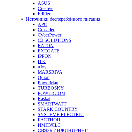
ASUS
Creative
Edifier
Источники бесперебойного питания
APC
Crusader
CyberPower
C3 SOLUTIONS
EATON
EXEGATE
IPPON
ITK
nJoy
MARSRIVA
Qdion
PowerMan
TURBOSKY
POWERCOM
Raskat
SMARTWATT
STARK COUNTRY
SYSTEME ELECTRIC
БАСТИОН
ИМПУЛЬС
СВЯЗЬ ИНЖИНИРИНГ