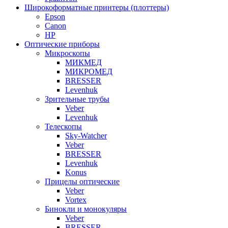
Широкоформатные принтеры (плоттеры)
Epson
Canon
HP
Оптические приборы
Микроскопы
МИКМЕД
МИКРОМЕД
BRESSER
Levenhuk
Зрительные трубы
Veber
Levenhuk
Телескопы
Sky-Watcher
Veber
BRESSER
Levenhuk
Konus
Прицелы оптические
Veber
Vortex
Бинокли и монокуляры
Veber
BRESSER