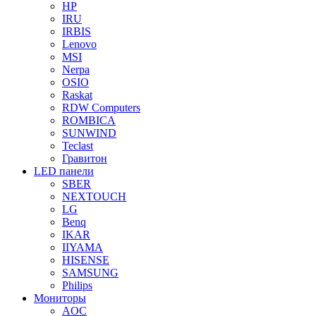
HP
IRU
IRBIS
Lenovo
MSI
Nerpa
OSIO
Raskat
RDW Computers
ROMBICA
SUNWIND
Teclast
Гравитон
LED панели
SBER
NEXTOUCH
LG
Benq
IKAR
IIYAMA
HISENSE
SAMSUNG
Philips
Мониторы
AOC