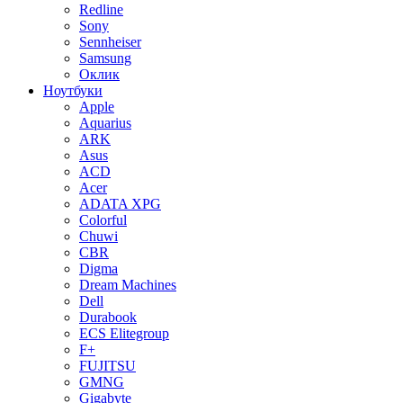
Redline
Sony
Sennheiser
Samsung
Оклик
Ноутбуки
Apple
Aquarius
ARK
Asus
ACD
Acer
ADATA XPG
Colorful
Chuwi
CBR
Digma
Dream Machines
Dell
Durabook
ECS Elitegroup
F+
FUJITSU
GMNG
Gigabyte