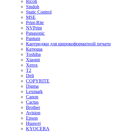
Ricoh
Sindoh
Static Control
MSE
Print-Rite
NVPrint
Panasonic
Pantum
Картриджи для широкоформатной печати
Катюша
Toshiba
Xiaomi
Xerox
T2
Deli
COPYRITE
Digma
Lexmark
Canon
Cactus
Brother
Avision
Epson
Huawei
KYOCERA