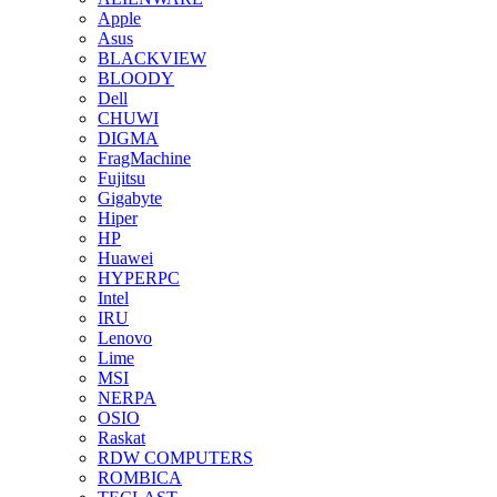
Apple
Asus
BLACKVIEW
BLOODY
Dell
CHUWI
DIGMA
FragMachine
Fujitsu
Gigabyte
Hiper
HP
Huawei
HYPERPC
Intel
IRU
Lenovo
Lime
MSI
NERPA
OSIO
Raskat
RDW COMPUTERS
ROMBICA