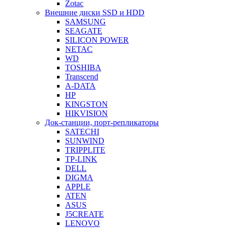
Zotac
Внешние диски SSD и HDD
SAMSUNG
SEAGATE
SILICON POWER
NETAC
WD
TOSHIBA
Transcend
A-DATA
HP
KINGSTON
HIKVISION
Док-станции, порт-репликаторы
SATECHI
SUNWIND
TRIPPLITE
TP-LINK
DELL
DIGMA
APPLE
ATEN
ASUS
J5CREATE
LENOVO