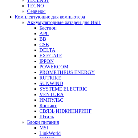
TECLAST
TECNO
Серверы
Комплектующие для компьютера
Аккумуляторные батареи для ИБП
Бастион
APC
BB
CSB
DELTA
EXEGATE
IPPON
POWERCOM
PROMETHEUS ENERGY
RUTRIKE
SUNWIND
SYSTEME ELECTRIC
VENTURA
ИМПУЛЬС
Контакт
СВЯЗЬ ИНЖИНИРИНГ
Штиль
Блоки питания
MSI
LinkWorld