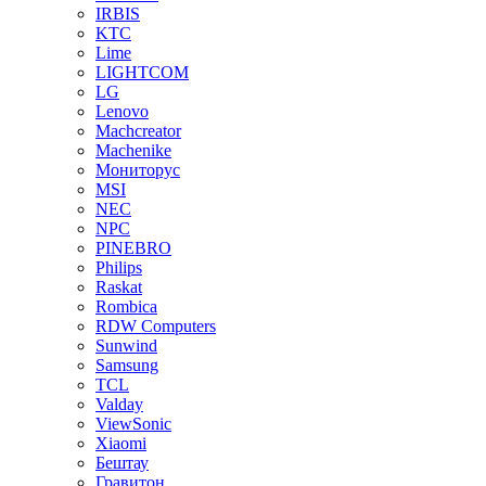
IRBIS
KTC
Lime
LIGHTCOM
LG
Lenovo
Machcreator
Machenike
Мониторус
MSI
NEC
NPC
PINEBRO
Philips
Raskat
Rombica
RDW Computers
Sunwind
Samsung
TCL
Valday
ViewSonic
Xiaomi
Бештау
Гравитон