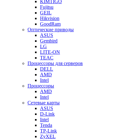
KIMTIGO
Fujitsu
GEIL
Hikvision
GoodRam
Оптические приводы
ASUS
Gembird
LG
LITE-ON
TEAC
Процессоры для серверов
DELL
AMD
Intel
Процессоры
AMD
Intel
Сетевые карты
ASUS
D-Link
Intel
Tenda
TP-Link
ZyXEL