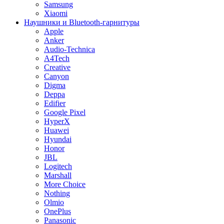
Samsung
Xiaomi
Наушники и Bluetooth-гарнитуры
Apple
Anker
Audio-Technica
A4Tech
Creative
Canyon
Digma
Deppa
Edifier
Google Pixel
HyperX
Huawei
Hyundai
Honor
JBL
Logitech
Marshall
More Choice
Nothing
Olmio
OnePlus
Panasonic