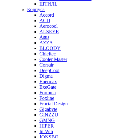
ШТИЛЬ
Корпуса
Accord
ACD
Aerocool
ALSEYE
Asus
AZZA
BLOODY
Chieftec
Cooler Master
Corsair
DeepCool
Digma
Enermax
ExeGate
Formula
Foxline
Fractal Design
Gigabyte
GINZZU
GMNG
HIPER
In-Win
JONSBO