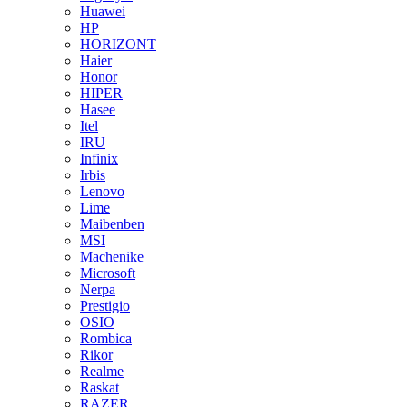
Huawei
HP
HORIZONT
Haier
Honor
HIPER
Hasee
Itel
IRU
Infinix
Irbis
Lenovo
Lime
Maibenben
MSI
Machenike
Microsoft
Nerpa
Prestigio
OSIO
Rombica
Rikor
Realme
Raskat
RAZER