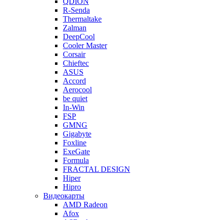
QDION
R-Senda
Thermaltake
Zalman
DeepCool
Cooler Master
Corsair
Chieftec
ASUS
Accord
Aerocool
be quiet
In-Win
FSP
GMNG
Gigabyte
Foxline
ExeGate
Formula
FRACTAL DESIGN
Hiper
Hipro
Видеокарты
AMD Radeon
Afox