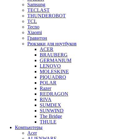
Samsung
TECLAST
THUNDEROBOT
TCL
Tecno
Xiaomi
Гравитон
Рюкзаки для ноутбуков
ACER
BRAUBERG
GERMANIUM
LENOVO
MOLESKINE
PIQUADRO
POLAR
Razer
REDRAGON
RIVA
SUMDEX
SUNWIND
The Bridge
THULE
Компьютеры
Acer
ALIENWARE