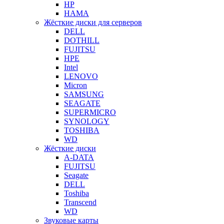
HP
HAMA
Жёсткие диски для серверов
DELL
DOTHILL
FUJITSU
HPE
Intel
LENOVO
Micron
SAMSUNG
SEAGATE
SUPERMICRO
SYNOLOGY
TOSHIBA
WD
Жёсткие диски
A-DATA
FUJITSU
Seagate
DELL
Toshiba
Transcend
WD
Звуковые карты