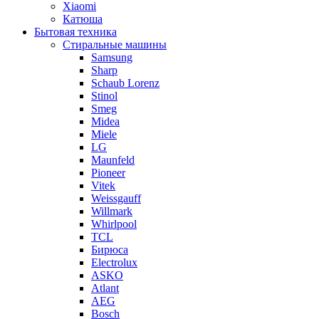
Xiaomi
Катюша
Бытовая техника
Стиральные машины
Samsung
Sharp
Schaub Lorenz
Stinol
Smeg
Midea
Miele
LG
Maunfeld
Pioneer
Vitek
Weissgauff
Willmark
Whirlpool
TCL
Бирюса
Electrolux
ASKO
Atlant
AEG
Bosch