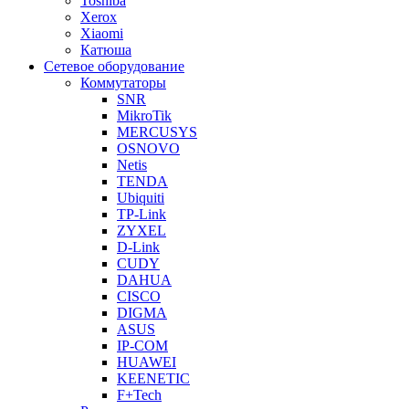
Toshiba
Xerox
Xiaomi
Катюша
Сетевое оборудование
Коммутаторы
SNR
MikroTik
MERCUSYS
OSNOVO
Netis
TENDA
Ubiquiti
TP-Link
ZYXEL
D-Link
CUDY
DAHUA
CISCO
DIGMA
ASUS
IP-COM
HUAWEI
KEENETIC
F+Tech