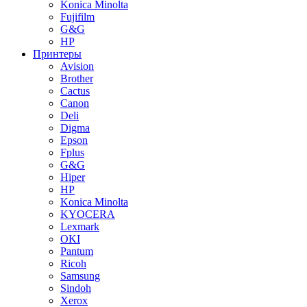
Konica Minolta
Fujifilm
G&G
HP
Принтеры
Avision
Brother
Cactus
Canon
Deli
Digma
Epson
Fplus
G&G
Hiper
HP
Konica Minolta
KYOCERA
Lexmark
OKI
Pantum
Ricoh
Samsung
Sindoh
Xerox