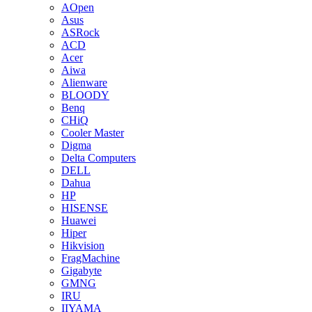
AOpen
Asus
ASRock
ACD
Acer
Aiwa
Alienware
BLOODY
Benq
CHiQ
Cooler Master
Digma
Delta Computers
DELL
Dahua
HP
HISENSE
Huawei
Hiper
Hikvision
FragMachine
Gigabyte
GMNG
IRU
IIYAMA