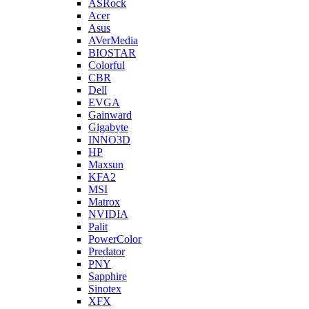
ASRock
Acer
Asus
AVerMedia
BIOSTAR
Colorful
CBR
Dell
EVGA
Gainward
Gigabyte
INNO3D
HP
Maxsun
KFA2
MSI
Matrox
NVIDIA
Palit
PowerColor
Predator
PNY
Sapphire
Sinotex
XFX