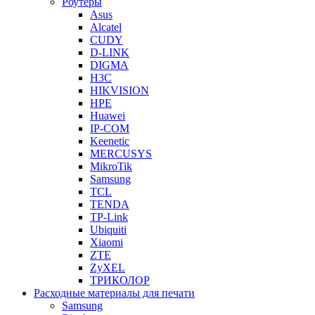
Роутеры
Asus
Alcatel
CUDY
D-LINK
DIGMA
H3C
HIKVISION
HPE
Huawei
IP-COM
Keenetic
MERCUSYS
MikroTik
Samsung
TCL
TENDA
TP-Link
Ubiquiti
Xiaomi
ZTE
ZyXEL
ТРИКОЛОР
Расходные материалы для печати
Samsung