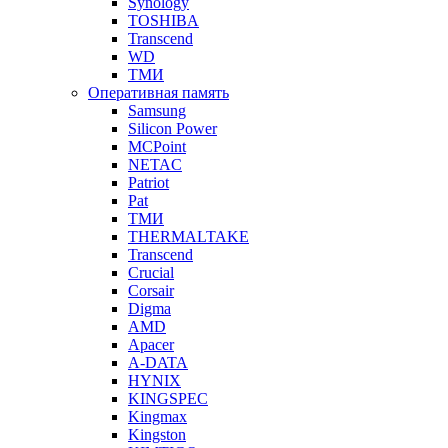
Synology
TOSHIBA
Transcend
WD
ТМИ
Оперативная память
Samsung
Silicon Power
MCPoint
NETAC
Patriot
Pat
ТМИ
THERMALTAKE
Transcend
Crucial
Corsair
Digma
AMD
Apacer
A-DATA
HYNIX
KINGSPEC
Kingmax
Kingston