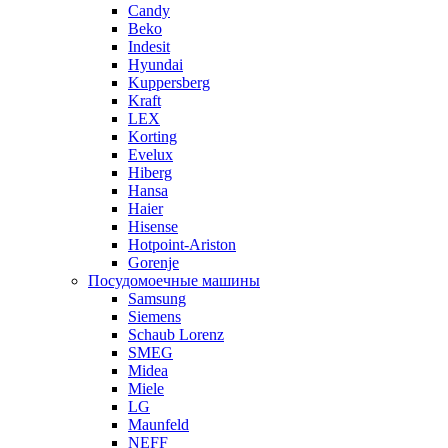
Candy
Beko
Indesit
Hyundai
Kuppersberg
Kraft
LEX
Korting
Evelux
Hiberg
Hansa
Haier
Hisense
Hotpoint-Ariston
Gorenje
Посудомоечные машины
Samsung
Siemens
Schaub Lorenz
SMEG
Midea
Miele
LG
Maunfeld
NEFF