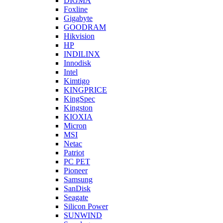
DIGMA
Foxline
Gigabyte
GOODRAM
Hikvision
HP
INDILINX
Innodisk
Intel
Kimtigo
KINGPRICE
KingSpec
Kingston
KIOXIA
Micron
MSI
Netac
Patriot
PC PET
Pioneer
Samsung
SanDisk
Seagate
Silicon Power
SUNWIND