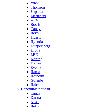
Vitek
Thomson
Бирюса
Electrolux
AEG
Bosch
Candy
Beko
Indesit
Hyundai
Kuppersberg
Krona
LEX
Korting
Franke
Evelux
Hansa
Hotpoint
Gorenje
Haier
Варочные панели
Candy
Darina
AEG
Beko