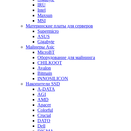
IRU
Intel
Maxsun
MSI
Материнские платы для серверов
Supermicro
ASUS
Gigabyte
Майнеры Asic
MicroBT
Оборудование для майнинга
CHILKOOT
Avalon
Bitmain
INNOSILICON
Накопители SSD
A-DATA
AGI
AMD
Apacer
Colorful
Crucial
DATO
Dell