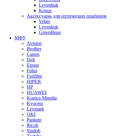
Levenhuk
Konus
Аксессуары для оптических приборов
Veber
Levenhuk
GreenBean
МФУ
Avision
Brother
Canon
Deli
Epson
Fplus
Fujifilm
HIPER
HP
HUAWEI
Konica Minolta
Kyocera
Lexmark
OKI
Pantum
Ricoh
Sindoh