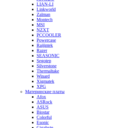
LIAN-LI
Linkworld
Zalman
Montech
MSI
NZXT
PCCOOLER
Powercase
Raijintek
Razer
SEASONIC
Segotep
Silverstone
Thermaltake
Winard
Xigmatek
XPG
Материнские платы
Afox
ASRock
ASUS
Biostar
Colorful
Esonic
Gigabyte