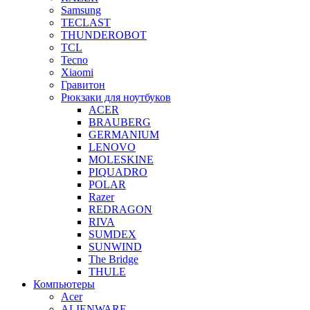
Samsung
TECLAST
THUNDEROBOT
TCL
Tecno
Xiaomi
Гравитон
Рюкзаки для ноутбуков
ACER
BRAUBERG
GERMANIUM
LENOVO
MOLESKINE
PIQUADRO
POLAR
Razer
REDRAGON
RIVA
SUMDEX
SUNWIND
The Bridge
THULE
Компьютеры
Acer
ALIENWARE