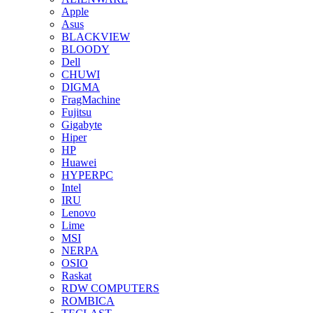
Apple
Asus
BLACKVIEW
BLOODY
Dell
CHUWI
DIGMA
FragMachine
Fujitsu
Gigabyte
Hiper
HP
Huawei
HYPERPC
Intel
IRU
Lenovo
Lime
MSI
NERPA
OSIO
Raskat
RDW COMPUTERS
ROMBICA