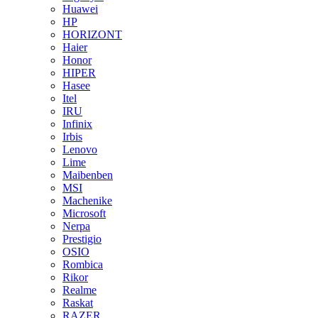
Huawei
HP
HORIZONT
Haier
Honor
HIPER
Hasee
Itel
IRU
Infinix
Irbis
Lenovo
Lime
Maibenben
MSI
Machenike
Microsoft
Nerpa
Prestigio
OSIO
Rombica
Rikor
Realme
Raskat
RAZER