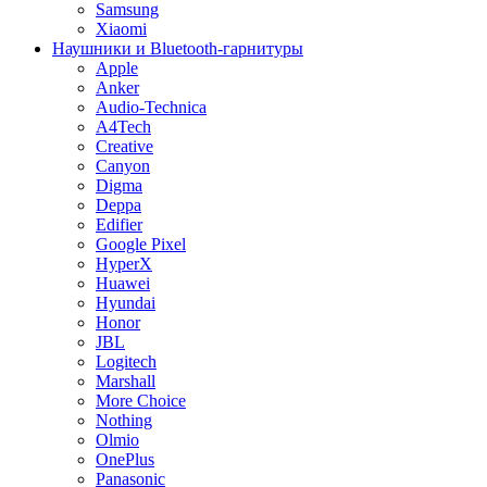
Samsung
Xiaomi
Наушники и Bluetooth-гарнитуры
Apple
Anker
Audio-Technica
A4Tech
Creative
Canyon
Digma
Deppa
Edifier
Google Pixel
HyperX
Huawei
Hyundai
Honor
JBL
Logitech
Marshall
More Choice
Nothing
Olmio
OnePlus
Panasonic