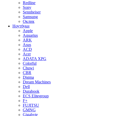
Redline
Sony
Sennheiser
Samsung
Оклик
Ноутбуки
Apple
Aquarius
ARK
Asus
ACD
Acer
ADATA XPG
Colorful
Chuwi
CBR
Digma
Dream Machines
Dell
Durabook
ECS Elitegroup
F+
FUJITSU
GMNG
Gigabyte