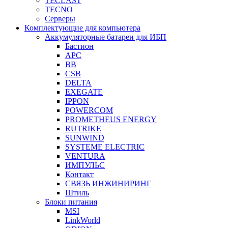
TECLAST
TECNO
Серверы
Комплектующие для компьютера
Аккумуляторные батареи для ИБП
Бастион
APC
BB
CSB
DELTA
EXEGATE
IPPON
POWERCOM
PROMETHEUS ENERGY
RUTRIKE
SUNWIND
SYSTEME ELECTRIC
VENTURA
ИМПУЛЬС
Контакт
СВЯЗЬ ИНЖИНИРИНГ
Штиль
Блоки питания
MSI
LinkWorld