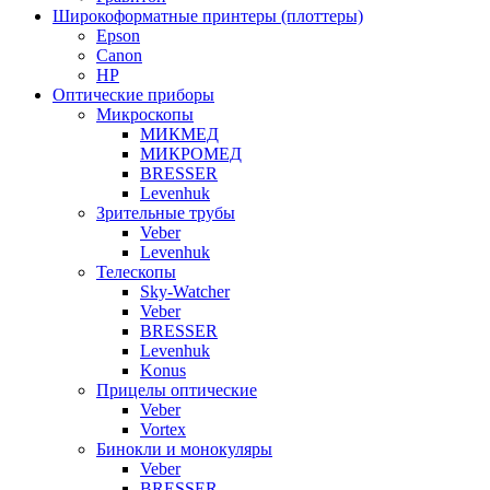
Широкоформатные принтеры (плоттеры)
Epson
Canon
HP
Оптические приборы
Микроскопы
МИКМЕД
МИКРОМЕД
BRESSER
Levenhuk
Зрительные трубы
Veber
Levenhuk
Телескопы
Sky-Watcher
Veber
BRESSER
Levenhuk
Konus
Прицелы оптические
Veber
Vortex
Бинокли и монокуляры
Veber
BRESSER