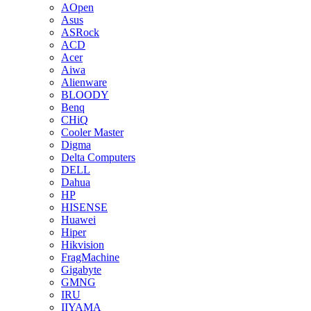
AOpen
Asus
ASRock
ACD
Acer
Aiwa
Alienware
BLOODY
Benq
CHiQ
Cooler Master
Digma
Delta Computers
DELL
Dahua
HP
HISENSE
Huawei
Hiper
Hikvision
FragMachine
Gigabyte
GMNG
IRU
IIYAMA