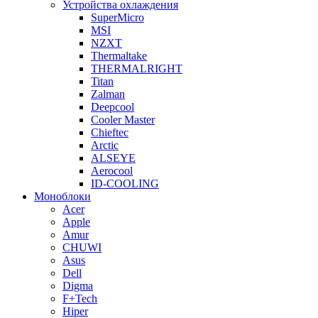
Устройства охлаждения
SuperMicro
MSI
NZXT
Thermaltake
THERMALRIGHT
Titan
Zalman
Deepcool
Cooler Master
Chieftec
Arctic
ALSEYE
Aerocool
ID-COOLING
Моноблоки
Acer
Apple
Amur
CHUWI
Asus
Dell
Digma
F+Tech
Hiper