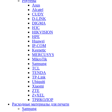
Роутеры
Asus
Alcatel
CUDY
D-LINK
DIGMA
H3C
HIKVISION
HPE
Huawei
IP-COM
Keenetic
MERCUSYS
MikroTik
Samsung
TCL
TENDA
TP-Link
Ubiquiti
Xiaomi
ZTE
ZyXEL
ТРИКОЛОР
Расходные материалы для печати
Samsung