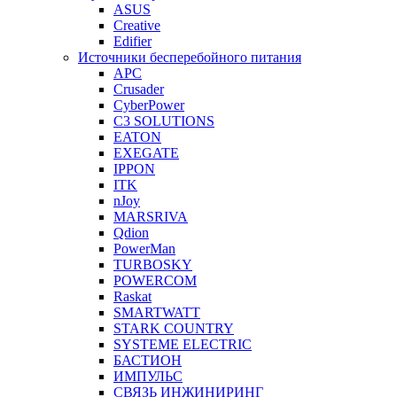
ASUS
Creative
Edifier
Источники бесперебойного питания
APC
Crusader
CyberPower
C3 SOLUTIONS
EATON
EXEGATE
IPPON
ITK
nJoy
MARSRIVA
Qdion
PowerMan
TURBOSKY
POWERCOM
Raskat
SMARTWATT
STARK COUNTRY
SYSTEME ELECTRIC
БАСТИОН
ИМПУЛЬС
СВЯЗЬ ИНЖИНИРИНГ