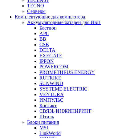
TECLAST
TECNO
Серверы
Комплектующие для компьютера
Аккумуляторные батареи для ИБП
Бастион
APC
BB
CSB
DELTA
EXEGATE
IPPON
POWERCOM
PROMETHEUS ENERGY
RUTRIKE
SUNWIND
SYSTEME ELECTRIC
VENTURA
ИМПУЛЬС
Контакт
СВЯЗЬ ИНЖИНИРИНГ
Штиль
Блоки питания
MSI
LinkWorld