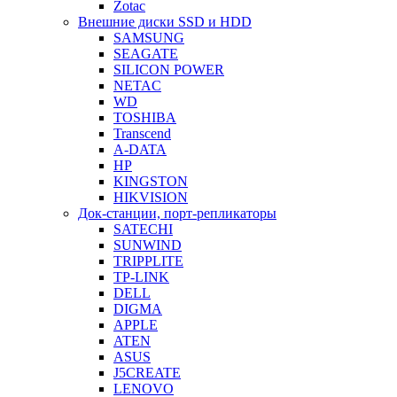
Zotac
Внешние диски SSD и HDD
SAMSUNG
SEAGATE
SILICON POWER
NETAC
WD
TOSHIBA
Transcend
A-DATA
HP
KINGSTON
HIKVISION
Док-станции, порт-репликаторы
SATECHI
SUNWIND
TRIPPLITE
TP-LINK
DELL
DIGMA
APPLE
ATEN
ASUS
J5CREATE
LENOVO