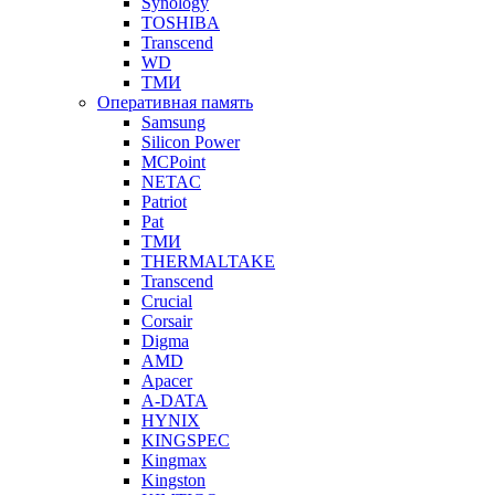
Synology
TOSHIBA
Transcend
WD
ТМИ
Оперативная память
Samsung
Silicon Power
MCPoint
NETAC
Patriot
Pat
ТМИ
THERMALTAKE
Transcend
Crucial
Corsair
Digma
AMD
Apacer
A-DATA
HYNIX
KINGSPEC
Kingmax
Kingston