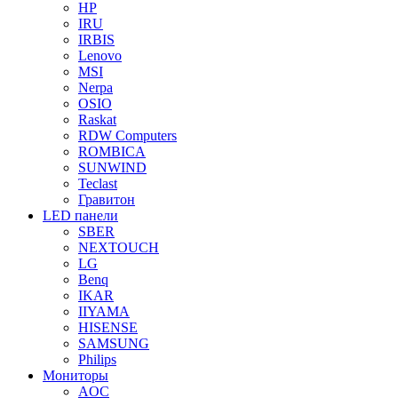
HP
IRU
IRBIS
Lenovo
MSI
Nerpa
OSIO
Raskat
RDW Computers
ROMBICA
SUNWIND
Teclast
Гравитон
LED панели
SBER
NEXTOUCH
LG
Benq
IKAR
IIYAMA
HISENSE
SAMSUNG
Philips
Мониторы
AOC