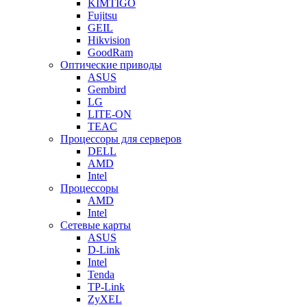
KIMTIGO
Fujitsu
GEIL
Hikvision
GoodRam
Оптические приводы
ASUS
Gembird
LG
LITE-ON
TEAC
Процессоры для серверов
DELL
AMD
Intel
Процессоры
AMD
Intel
Сетевые карты
ASUS
D-Link
Intel
Tenda
TP-Link
ZyXEL