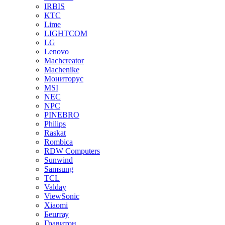
IRBIS
KTC
Lime
LIGHTCOM
LG
Lenovo
Machcreator
Machenike
Мониторус
MSI
NEC
NPC
PINEBRO
Philips
Raskat
Rombica
RDW Computers
Sunwind
Samsung
TCL
Valday
ViewSonic
Xiaomi
Бештау
Гравитон