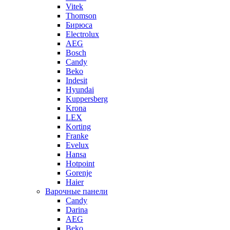
Vitek
Thomson
Бирюса
Electrolux
AEG
Bosch
Candy
Beko
Indesit
Hyundai
Kuppersberg
Krona
LEX
Korting
Franke
Evelux
Hansa
Hotpoint
Gorenje
Haier
Варочные панели
Candy
Darina
AEG
Beko