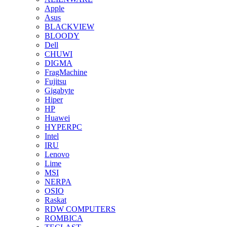
Apple
Asus
BLACKVIEW
BLOODY
Dell
CHUWI
DIGMA
FragMachine
Fujitsu
Gigabyte
Hiper
HP
Huawei
HYPERPC
Intel
IRU
Lenovo
Lime
MSI
NERPA
OSIO
Raskat
RDW COMPUTERS
ROMBICA