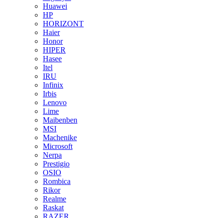
Huawei
HP
HORIZONT
Haier
Honor
HIPER
Hasee
Itel
IRU
Infinix
Irbis
Lenovo
Lime
Maibenben
MSI
Machenike
Microsoft
Nerpa
Prestigio
OSIO
Rombica
Rikor
Realme
Raskat
RAZER