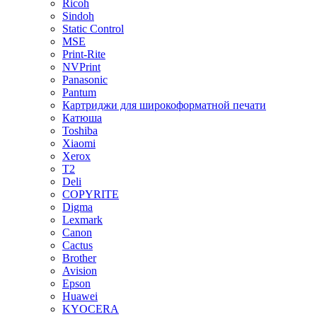
Ricoh
Sindoh
Static Control
MSE
Print-Rite
NVPrint
Panasonic
Pantum
Картриджи для широкоформатной печати
Катюша
Toshiba
Xiaomi
Xerox
T2
Deli
COPYRITE
Digma
Lexmark
Canon
Cactus
Brother
Avision
Epson
Huawei
KYOCERA