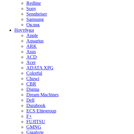
Redline
Sony
Sennheiser
Samsung
Оклик
Ноутбуки
Apple
Aquarius
ARK
Asus
ACD
Acer
ADATA XPG
Colorful
Chuwi
CBR
Digma
Dream Machines
Dell
Durabook
ECS Elitegroup
F+
FUJITSU
GMNG
Gigabyte