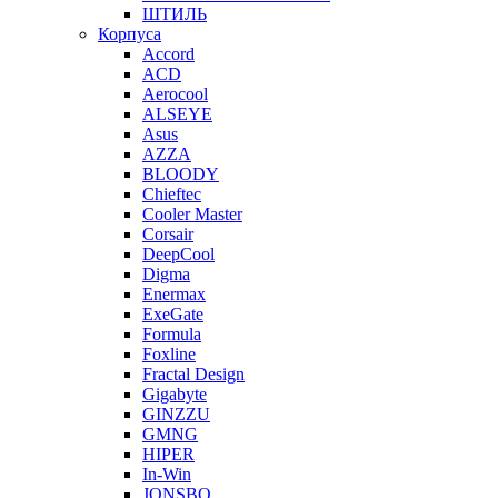
ШТИЛЬ
Корпуса
Accord
ACD
Aerocool
ALSEYE
Asus
AZZA
BLOODY
Chieftec
Cooler Master
Corsair
DeepCool
Digma
Enermax
ExeGate
Formula
Foxline
Fractal Design
Gigabyte
GINZZU
GMNG
HIPER
In-Win
JONSBO