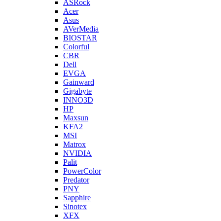
ASRock
Acer
Asus
AVerMedia
BIOSTAR
Colorful
CBR
Dell
EVGA
Gainward
Gigabyte
INNO3D
HP
Maxsun
KFA2
MSI
Matrox
NVIDIA
Palit
PowerColor
Predator
PNY
Sapphire
Sinotex
XFX