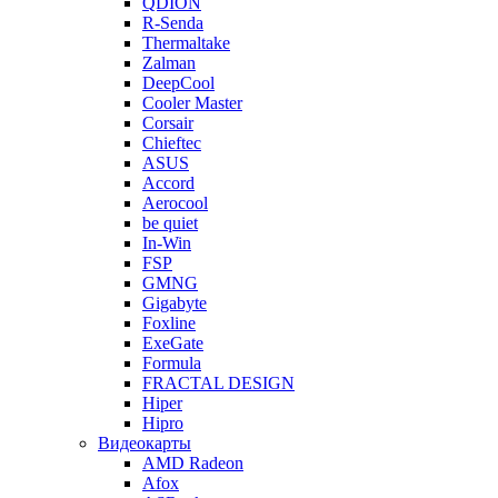
QDION
R-Senda
Thermaltake
Zalman
DeepCool
Cooler Master
Corsair
Chieftec
ASUS
Accord
Aerocool
be quiet
In-Win
FSP
GMNG
Gigabyte
Foxline
ExeGate
Formula
FRACTAL DESIGN
Hiper
Hipro
Видеокарты
AMD Radeon
Afox