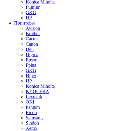
Konica Minolta
Fujifilm
G&G
HP
Принтеры
Avision
Brother
Cactus
Canon
Deli
Digma
Epson
Fplus
G&G
Hiper
HP
Konica Minolta
KYOCERA
Lexmark
OKI
Pantum
Ricoh
Samsung
Sindoh
Xerox