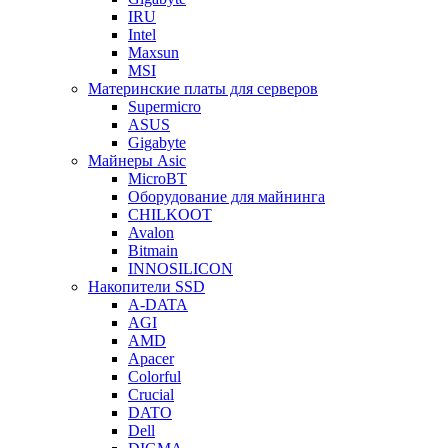
IRU
Intel
Maxsun
MSI
Материнские платы для серверов
Supermicro
ASUS
Gigabyte
Майнеры Asic
MicroBT
Оборудование для майнинга
CHILKOOT
Avalon
Bitmain
INNOSILICON
Накопители SSD
A-DATA
AGI
AMD
Apacer
Colorful
Crucial
DATO
Dell