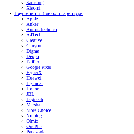
Samsung
Xiaomi
Наушники и Bluetooth-гарнитуры
Apple
Anker
Audio-Technica
A4Tech
Creative
Canyon
Digma
Deppa
Edifier
Google Pixel
HyperX
Huawei
Hyundai
Honor
JBL
Logitech
Marshall
More Choice
Nothing
Olmio
OnePlus
Panasonic