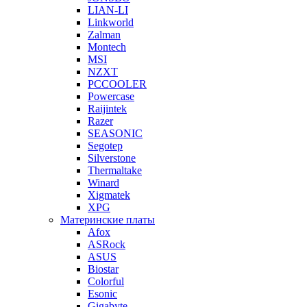
LIAN-LI
Linkworld
Zalman
Montech
MSI
NZXT
PCCOOLER
Powercase
Raijintek
Razer
SEASONIC
Segotep
Silverstone
Thermaltake
Winard
Xigmatek
XPG
Материнские платы
Afox
ASRock
ASUS
Biostar
Colorful
Esonic
Gigabyte