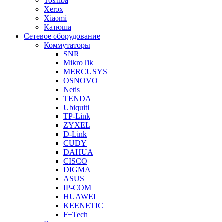
Toshiba
Xerox
Xiaomi
Катюша
Сетевое оборудование
Коммутаторы
SNR
MikroTik
MERCUSYS
OSNOVO
Netis
TENDA
Ubiquiti
TP-Link
ZYXEL
D-Link
CUDY
DAHUA
CISCO
DIGMA
ASUS
IP-COM
HUAWEI
KEENETIC
F+Tech