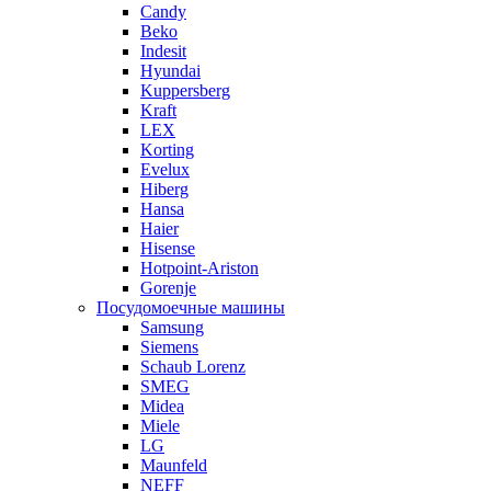
Candy
Beko
Indesit
Hyundai
Kuppersberg
Kraft
LEX
Korting
Evelux
Hiberg
Hansa
Haier
Hisense
Hotpoint-Ariston
Gorenje
Посудомоечные машины
Samsung
Siemens
Schaub Lorenz
SMEG
Midea
Miele
LG
Maunfeld
NEFF