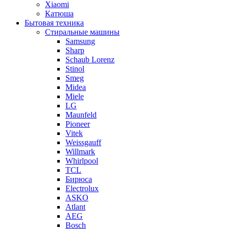
Xiaomi
Катюша
Бытовая техника
Стиральные машины
Samsung
Sharp
Schaub Lorenz
Stinol
Smeg
Midea
Miele
LG
Maunfeld
Pioneer
Vitek
Weissgauff
Willmark
Whirlpool
TCL
Бирюса
Electrolux
ASKO
Atlant
AEG
Bosch