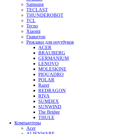
Samsung
TECLAST
THUNDEROBOT
TCL
Tecno
Xiaomi
Гравитон
Рюкзаки для ноутбуков
ACER
BRAUBERG
GERMANIUM
LENOVO
MOLESKINE
PIQUADRO
POLAR
Razer
REDRAGON
RIVA
SUMDEX
SUNWIND
The Bridge
THULE
Компьютеры
Acer
ALIENWARE