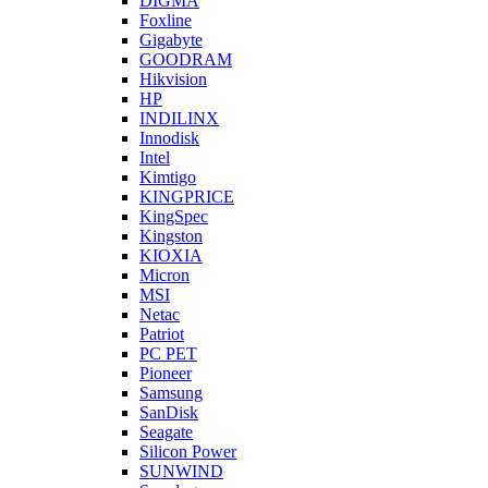
DIGMA
Foxline
Gigabyte
GOODRAM
Hikvision
HP
INDILINX
Innodisk
Intel
Kimtigo
KINGPRICE
KingSpec
Kingston
KIOXIA
Micron
MSI
Netac
Patriot
PC PET
Pioneer
Samsung
SanDisk
Seagate
Silicon Power
SUNWIND