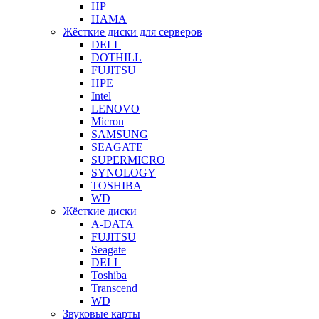
HP
HAMA
Жёсткие диски для серверов
DELL
DOTHILL
FUJITSU
HPE
Intel
LENOVO
Micron
SAMSUNG
SEAGATE
SUPERMICRO
SYNOLOGY
TOSHIBA
WD
Жёсткие диски
A-DATA
FUJITSU
Seagate
DELL
Toshiba
Transcend
WD
Звуковые карты