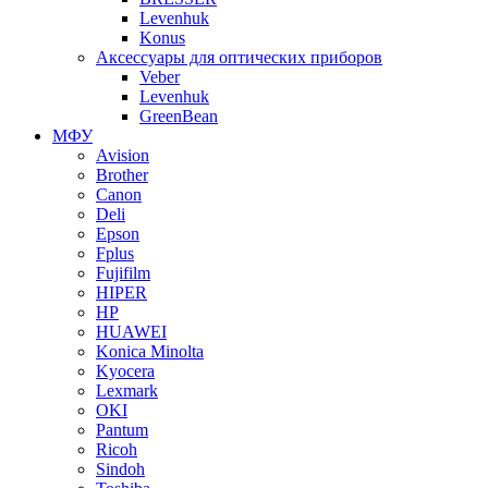
Levenhuk
Konus
Аксессуары для оптических приборов
Veber
Levenhuk
GreenBean
МФУ
Avision
Brother
Canon
Deli
Epson
Fplus
Fujifilm
HIPER
HP
HUAWEI
Konica Minolta
Kyocera
Lexmark
OKI
Pantum
Ricoh
Sindoh