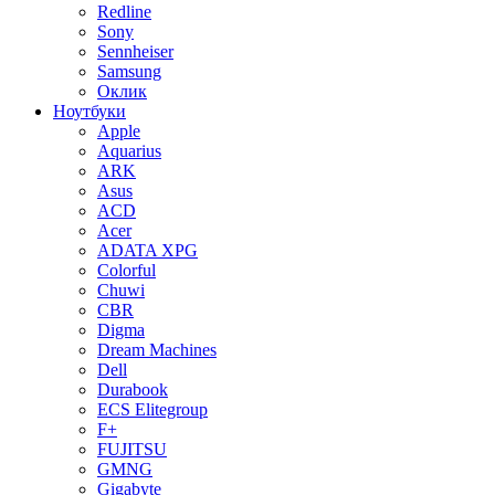
Redline
Sony
Sennheiser
Samsung
Оклик
Ноутбуки
Apple
Aquarius
ARK
Asus
ACD
Acer
ADATA XPG
Colorful
Chuwi
CBR
Digma
Dream Machines
Dell
Durabook
ECS Elitegroup
F+
FUJITSU
GMNG
Gigabyte