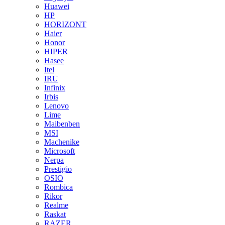
Huawei
HP
HORIZONT
Haier
Honor
HIPER
Hasee
Itel
IRU
Infinix
Irbis
Lenovo
Lime
Maibenben
MSI
Machenike
Microsoft
Nerpa
Prestigio
OSIO
Rombica
Rikor
Realme
Raskat
RAZER