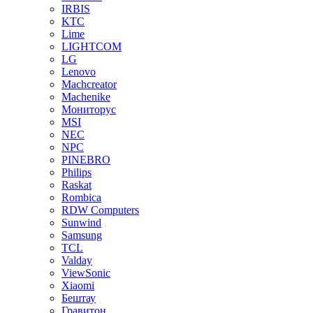
IRBIS
KTC
Lime
LIGHTCOM
LG
Lenovo
Machcreator
Machenike
Мониторус
MSI
NEC
NPC
PINEBRO
Philips
Raskat
Rombica
RDW Computers
Sunwind
Samsung
TCL
Valday
ViewSonic
Xiaomi
Бештау
Гравитон