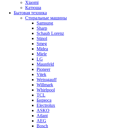
Xiaomi
Катюша
Бытовая техника
Стиральные машины
Samsung
Sharp
Schaub Lorenz
Stinol
Smeg
Midea
Miele
LG
Maunfeld
Pioneer
Vitek
Weissgauff
Willmark
Whirlpool
TCL
Бирюса
Electrolux
ASKO
Atlant
AEG
Bosch