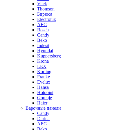
Vitek
Thomson
Бирюса
Electrolux
AEG
Bosch
Candy
Beko
Indesit
Hyundai
Kuppersberg
Krona
LEX
Korting
Franke
Evelux
Hansa
Hotpoint
Gorenje
Haier
Варочные панели
Candy
Darina
AEG
Beko