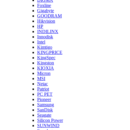
DIGMA
Foxline
Gigabyte
GOODRAM
Hikvision
HP
INDILINX
Innodisk
Intel
Kimtigo
KINGPRICE
KingSpec
Kingston
KIOXIA
Micron
MSI
Netac
Patriot
PC PET
Pioneer
Samsung
SanDisk
Seagate
Silicon Power
SUNWIND