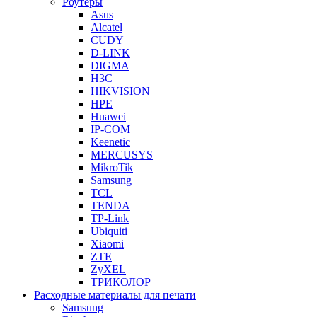
Роутеры
Asus
Alcatel
CUDY
D-LINK
DIGMA
H3C
HIKVISION
HPE
Huawei
IP-COM
Keenetic
MERCUSYS
MikroTik
Samsung
TCL
TENDA
TP-Link
Ubiquiti
Xiaomi
ZTE
ZyXEL
ТРИКОЛОР
Расходные материалы для печати
Samsung