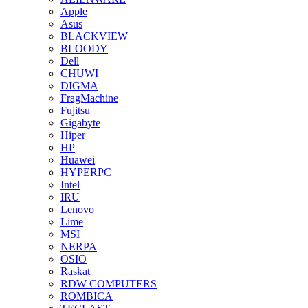
Apple
Asus
BLACKVIEW
BLOODY
Dell
CHUWI
DIGMA
FragMachine
Fujitsu
Gigabyte
Hiper
HP
Huawei
HYPERPC
Intel
IRU
Lenovo
Lime
MSI
NERPA
OSIO
Raskat
RDW COMPUTERS
ROMBICA