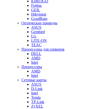
KIMTIGO
Fujitsu
GEIL
Hikvision
GoodRam
Оптические приводы
ASUS
Gembird
LG
LITE-ON
TEAC
Процессоры для серверов
DELL
AMD
Intel
Процессоры
AMD
Intel
Сетевые карты
ASUS
D-Link
Intel
Tenda
TP-Link
ZyXEL