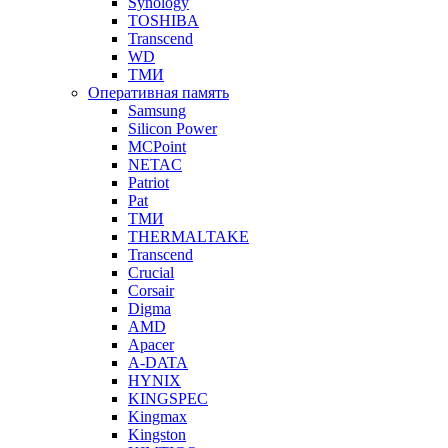
Synology
TOSHIBA
Transcend
WD
ТМИ
Оперативная память
Samsung
Silicon Power
MCPoint
NETAC
Patriot
Pat
ТМИ
THERMALTAKE
Transcend
Crucial
Corsair
Digma
AMD
Apacer
A-DATA
HYNIX
KINGSPEC
Kingmax
Kingston