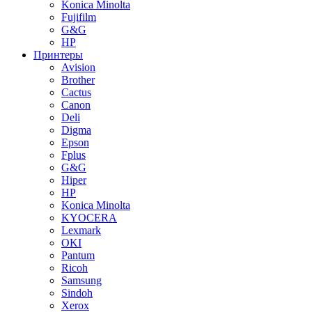
Konica Minolta
Fujifilm
G&G
HP
Принтеры
Avision
Brother
Cactus
Canon
Deli
Digma
Epson
Fplus
G&G
Hiper
HP
Konica Minolta
KYOCERA
Lexmark
OKI
Pantum
Ricoh
Samsung
Sindoh
Xerox