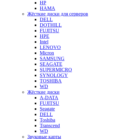
HP
HAMA
Жёсткие диски для серверов
DELL
DOTHILL
FUJITSU
HPE
Intel
LENOVO
Micron
SAMSUNG
SEAGATE
SUPERMICRO
SYNOLOGY
TOSHIBA
WD
Жёсткие диски
A-DATA
FUJITSU
Seagate
DELL
Toshiba
Transcend
WD
Звуковые карты