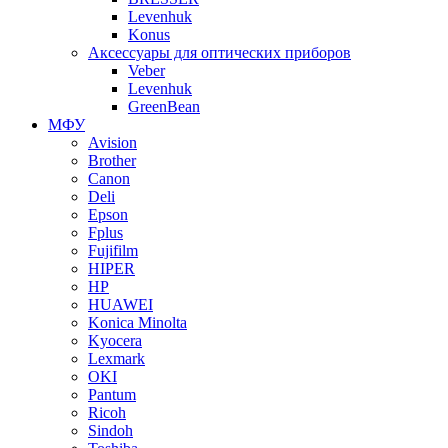
Levenhuk
Konus
Аксессуары для оптических приборов
Veber
Levenhuk
GreenBean
МФУ
Avision
Brother
Canon
Deli
Epson
Fplus
Fujifilm
HIPER
HP
HUAWEI
Konica Minolta
Kyocera
Lexmark
OKI
Pantum
Ricoh
Sindoh