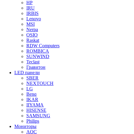
HP
IRU
IRBIS
Lenovo
MSI
Nerpa
OSIO
Raskat
RDW Computers
ROMBICA
SUNWIND
Teclast
Гравитон
LED панели
SBER
NEXTOUCH
LG
Benq
IKAR
IIYAMA
HISENSE
SAMSUNG
Philips
Мониторы
AOC