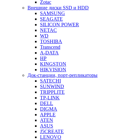
Zotac
Внешние диски SSD и HDD
SAMSUNG
SEAGATE
SILICON POWER
NETAC
WD
TOSHIBA
Transcend
A-DATA
HP
KINGSTON
HIKVISION
Док-станции, порт-репликаторы
SATECHI
SUNWIND
TRIPPLITE
TP-LINK
DELL
DIGMA
APPLE
ATEN
ASUS
J5CREATE
LENOVO