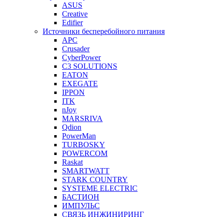
ASUS
Creative
Edifier
Источники бесперебойного питания
APC
Crusader
CyberPower
C3 SOLUTIONS
EATON
EXEGATE
IPPON
ITK
nJoy
MARSRIVA
Qdion
PowerMan
TURBOSKY
POWERCOM
Raskat
SMARTWATT
STARK COUNTRY
SYSTEME ELECTRIC
БАСТИОН
ИМПУЛЬС
СВЯЗЬ ИНЖИНИРИНГ