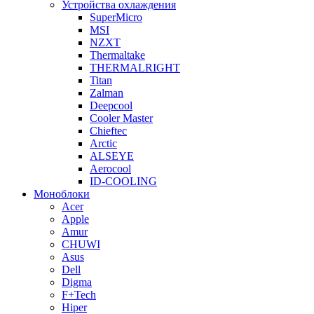
Устройства охлаждения
SuperMicro
MSI
NZXT
Thermaltake
THERMALRIGHT
Titan
Zalman
Deepcool
Cooler Master
Chieftec
Arctic
ALSEYE
Aerocool
ID-COOLING
Моноблоки
Acer
Apple
Amur
CHUWI
Asus
Dell
Digma
F+Tech
Hiper