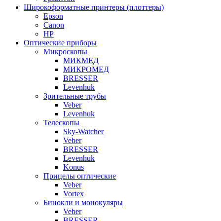
Широкоформатные принтеры (плоттеры)
Epson
Canon
HP
Оптические приборы
Микроскопы
МИКМЕД
МИКРОМЕД
BRESSER
Levenhuk
Зрительные трубы
Veber
Levenhuk
Телескопы
Sky-Watcher
Veber
BRESSER
Levenhuk
Konus
Прицелы оптические
Veber
Vortex
Бинокли и монокуляры
Veber
BRESSER