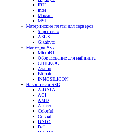
IRU
Intel
Maxsun
MSI
Материнские платы для серверов
Supermicro
ASUS
Gigabyte
Майнеры Asic
MicroBT
Оборудование для майнинга
CHILKOOT
Avalon
Bitmain
INNOSILICON
Накопители SSD
A-DATA
AGI
AMD
Apacer
Colorful
Crucial
DATO
Dell