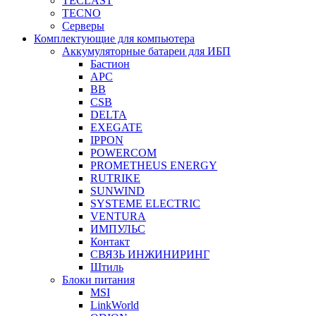
TECLAST
TECNO
Серверы
Комплектующие для компьютера
Аккумуляторные батареи для ИБП
Бастион
APC
BB
CSB
DELTA
EXEGATE
IPPON
POWERCOM
PROMETHEUS ENERGY
RUTRIKE
SUNWIND
SYSTEME ELECTRIC
VENTURA
ИМПУЛЬС
Контакт
СВЯЗЬ ИНЖИНИРИНГ
Штиль
Блоки питания
MSI
LinkWorld