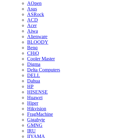
AOpen
Asus
ASRock
ACD
Acer
Aiwa
Alienware
BLOODY
Benq
CHiQ
Cooler Master
Digma
Delta Computers
DELL
Dahua
HP
HISENSE
Huawei
Hiper
Hikvision
FragMachine
Gigabyte
GMNG
IRU
IIYAMA