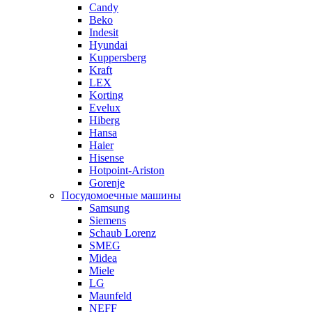
Candy
Beko
Indesit
Hyundai
Kuppersberg
Kraft
LEX
Korting
Evelux
Hiberg
Hansa
Haier
Hisense
Hotpoint-Ariston
Gorenje
Посудомоечные машины
Samsung
Siemens
Schaub Lorenz
SMEG
Midea
Miele
LG
Maunfeld
NEFF