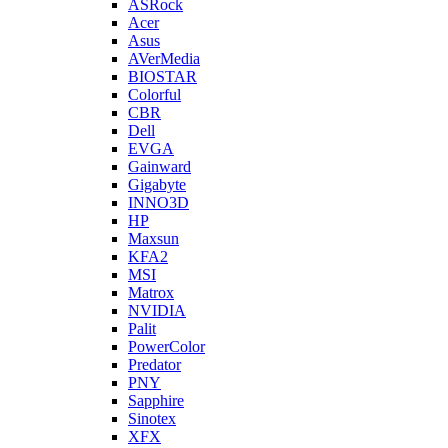
ASRock
Acer
Asus
AVerMedia
BIOSTAR
Colorful
CBR
Dell
EVGA
Gainward
Gigabyte
INNO3D
HP
Maxsun
KFA2
MSI
Matrox
NVIDIA
Palit
PowerColor
Predator
PNY
Sapphire
Sinotex
XFX