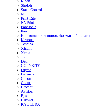
Ricoh
Sindoh
Static Control
MSE
Print-Rite
NVPrint
Panasonic
Pantum
Картриджи для широкоформатной печати
Катюша
Toshiba
Xiaomi
Xerox
T2
Deli
COPYRITE
Digma
Lexmark
Canon
Cactus
Brother
Avision
Epson
Huawei
KYOCERA