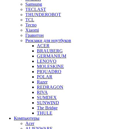
Samsung
TECLAST
THUNDEROBOT
TCL
Tecno
Xiaomi
Гравитон
Рюкзаки для ноутбуков
ACER
BRAUBERG
GERMANIUM
LENOVO
MOLESKINE
PIQUADRO
POLAR
Razer
REDRAGON
RIVA
SUMDEX
SUNWIND
The Bridge
THULE
Компьютеры
Acer
ALIENWARE