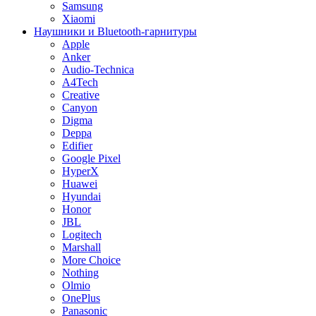
Samsung
Xiaomi
Наушники и Bluetooth-гарнитуры
Apple
Anker
Audio-Technica
A4Tech
Creative
Canyon
Digma
Deppa
Edifier
Google Pixel
HyperX
Huawei
Hyundai
Honor
JBL
Logitech
Marshall
More Choice
Nothing
Olmio
OnePlus
Panasonic