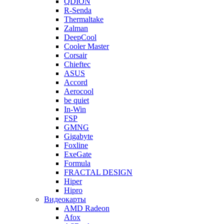
QDION
R-Senda
Thermaltake
Zalman
DeepCool
Cooler Master
Corsair
Chieftec
ASUS
Accord
Aerocool
be quiet
In-Win
FSP
GMNG
Gigabyte
Foxline
ExeGate
Formula
FRACTAL DESIGN
Hiper
Hipro
Видеокарты
AMD Radeon
Afox