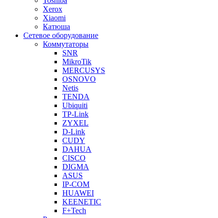
Toshiba
Xerox
Xiaomi
Катюша
Сетевое оборудование
Коммутаторы
SNR
MikroTik
MERCUSYS
OSNOVO
Netis
TENDA
Ubiquiti
TP-Link
ZYXEL
D-Link
CUDY
DAHUA
CISCO
DIGMA
ASUS
IP-COM
HUAWEI
KEENETIC
F+Tech