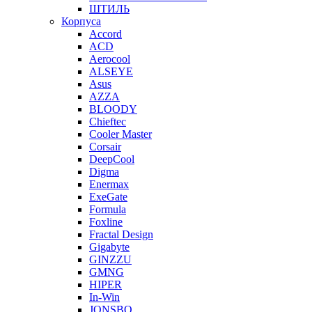
ШТИЛЬ
Корпуса
Accord
ACD
Aerocool
ALSEYE
Asus
AZZA
BLOODY
Chieftec
Cooler Master
Corsair
DeepCool
Digma
Enermax
ExeGate
Formula
Foxline
Fractal Design
Gigabyte
GINZZU
GMNG
HIPER
In-Win
JONSBO