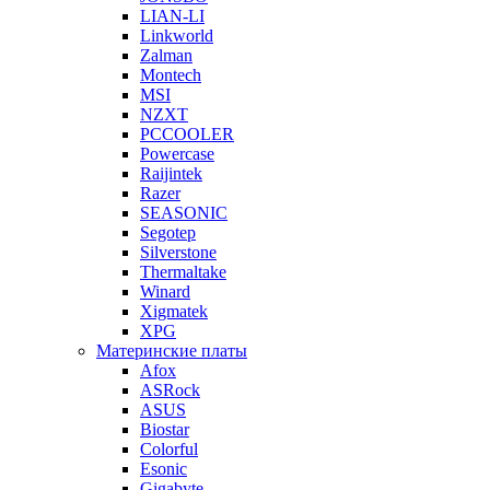
LIAN-LI
Linkworld
Zalman
Montech
MSI
NZXT
PCCOOLER
Powercase
Raijintek
Razer
SEASONIC
Segotep
Silverstone
Thermaltake
Winard
Xigmatek
XPG
Материнские платы
Afox
ASRock
ASUS
Biostar
Colorful
Esonic
Gigabyte