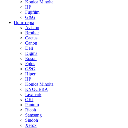
Konica Minolta
HP
Fujifilm
G&G
Принтеры
Avision
Brother
Cactus
Canon
Deli
Digma
Epson
Fplus
G&G
Hiper
HP
Konica Minolta
KYOCERA
Lexmark
OKI
Pantum
Ricoh
Samsung
Sindoh
Xerox