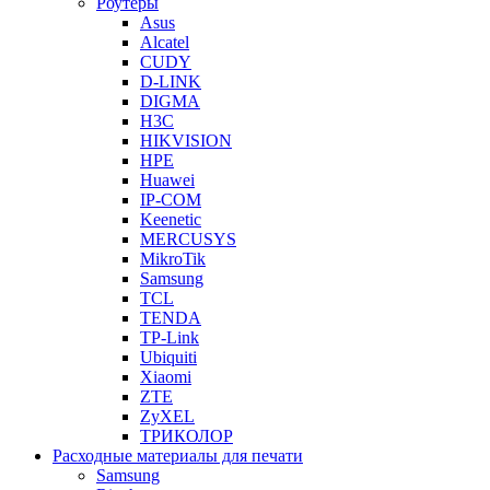
Роутеры
Asus
Alcatel
CUDY
D-LINK
DIGMA
H3C
HIKVISION
HPE
Huawei
IP-COM
Keenetic
MERCUSYS
MikroTik
Samsung
TCL
TENDA
TP-Link
Ubiquiti
Xiaomi
ZTE
ZyXEL
ТРИКОЛОР
Расходные материалы для печати
Samsung