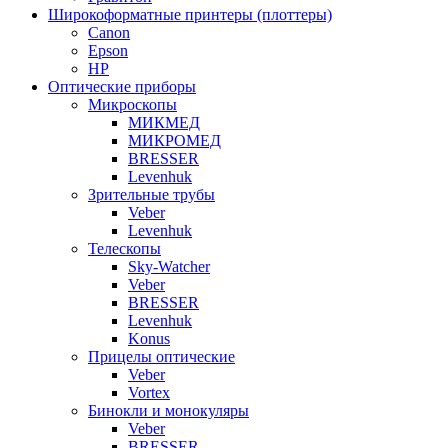
Широкоформатные принтеры (плоттеры)
Canon
Epson
HP
Оптические приборы
Микроскопы
МИКМЕД
МИКРОМЕД
BRESSER
Levenhuk
Зрительные трубы
Veber
Levenhuk
Телескопы
Sky-Watcher
Veber
BRESSER
Levenhuk
Konus
Прицелы оптические
Veber
Vortex
Бинокли и монокуляры
Veber
BRESSER