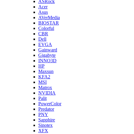
ASRock
Acer
Asus
AVerMedia
BIOSTAR
Colorful
CBR
Dell
EVGA
Gainward
Gigabyte
INNO3D
HP
Maxsun
KFA2
MSI
Matrox
NVIDIA
Palit
PowerColor
Predator
PNY
Sapphire
Sinotex
XFX