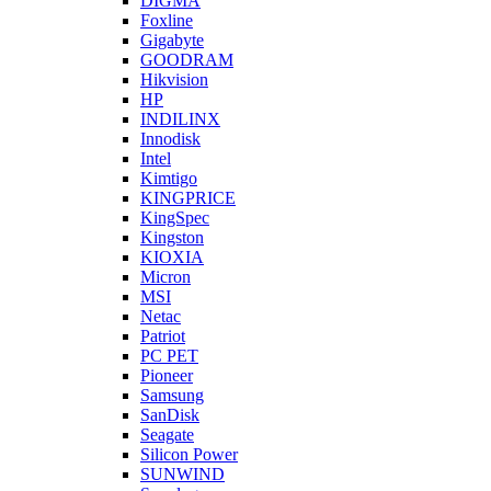
DIGMA
Foxline
Gigabyte
GOODRAM
Hikvision
HP
INDILINX
Innodisk
Intel
Kimtigo
KINGPRICE
KingSpec
Kingston
KIOXIA
Micron
MSI
Netac
Patriot
PC PET
Pioneer
Samsung
SanDisk
Seagate
Silicon Power
SUNWIND