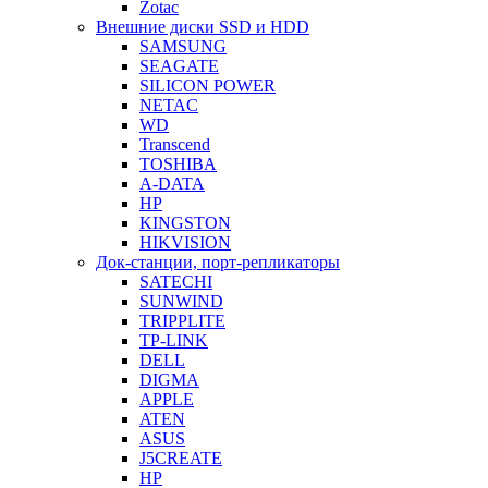
Zotac
Внешние диски SSD и HDD
SAMSUNG
SEAGATE
SILICON POWER
NETAC
WD
Transcend
TOSHIBA
A-DATA
HP
KINGSTON
HIKVISION
Док-станции, порт-репликаторы
SATECHI
SUNWIND
TRIPPLITE
TP-LINK
DELL
DIGMA
APPLE
ATEN
ASUS
J5CREATE
HP