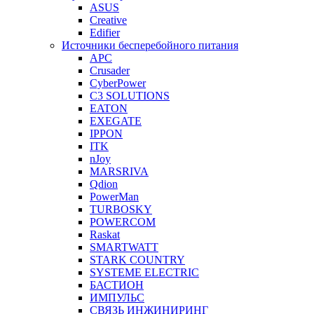
ASUS
Creative
Edifier
Источники бесперебойного питания
APC
Crusader
CyberPower
C3 SOLUTIONS
EATON
EXEGATE
IPPON
ITK
nJoy
MARSRIVA
Qdion
PowerMan
TURBOSKY
POWERCOM
Raskat
SMARTWATT
STARK COUNTRY
SYSTEME ELECTRIC
БАСТИОН
ИМПУЛЬС
СВЯЗЬ ИНЖИНИРИНГ