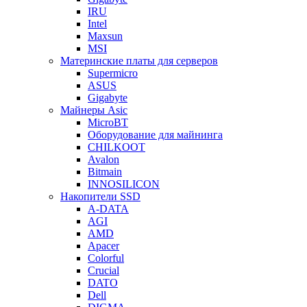
IRU
Intel
Maxsun
MSI
Материнские платы для серверов
Supermicro
ASUS
Gigabyte
Майнеры Asic
MicroBT
Оборудование для майнинга
CHILKOOT
Avalon
Bitmain
INNOSILICON
Накопители SSD
A-DATA
AGI
AMD
Apacer
Colorful
Crucial
DATO
Dell