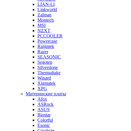
LIAN-LI
Linkworld
Zalman
Montech
MSI
NZXT
PCCOOLER
Powercase
Raijintek
Razer
SEASONIC
Segotep
Silverstone
Thermaltake
Winard
Xigmatek
XPG
Материнские платы
Afox
ASRock
ASUS
Biostar
Colorful
Esonic
Gigabyte