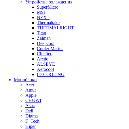
Устройства охлаждения
SuperMicro
MSI
NZXT
Thermaltake
THERMALRIGHT
Titan
Zalman
Deepcool
Cooler Master
Chieftec
Arctic
ALSEYE
Aerocool
ID-COOLING
Моноблоки
Acer
Amur
Apple
CHUWI
Asus
Dell
Digma
F+Tech
Hiper