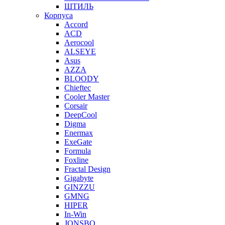
ШТИЛЬ
Корпуса
Accord
ACD
Aerocool
ALSEYE
Asus
AZZA
BLOODY
Chieftec
Cooler Master
Corsair
DeepCool
Digma
Enermax
ExeGate
Formula
Foxline
Fractal Design
Gigabyte
GINZZU
GMNG
HIPER
In-Win
JONSBO