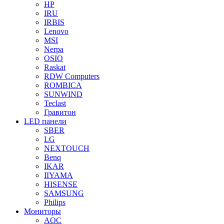
HP
IRU
IRBIS
Lenovo
MSI
Nerpa
OSIO
Raskat
RDW Computers
ROMBICA
SUNWIND
Teclast
Гравитон
LED панели
SBER
LG
NEXTOUCH
Benq
IKAR
IIYAMA
HISENSE
SAMSUNG
Philips
Мониторы
AOC