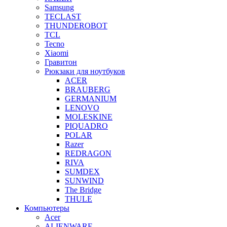
Samsung
TECLAST
THUNDEROBOT
TCL
Tecno
Xiaomi
Гравитон
Рюкзаки для ноутбуков
ACER
BRAUBERG
GERMANIUM
LENOVO
MOLESKINE
PIQUADRO
POLAR
Razer
REDRAGON
RIVA
SUMDEX
SUNWIND
The Bridge
THULE
Компьютеры
Acer
ALIENWARE