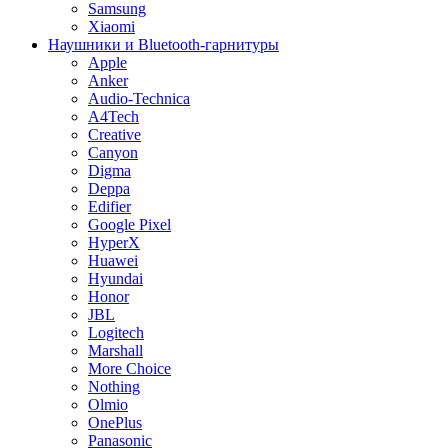
Samsung
Xiaomi
Наушники и Bluetooth-гарнитуры
Apple
Anker
Audio-Technica
A4Tech
Creative
Canyon
Digma
Deppa
Edifier
Google Pixel
HyperX
Huawei
Hyundai
Honor
JBL
Logitech
Marshall
More Choice
Nothing
Olmio
OnePlus
Panasonic