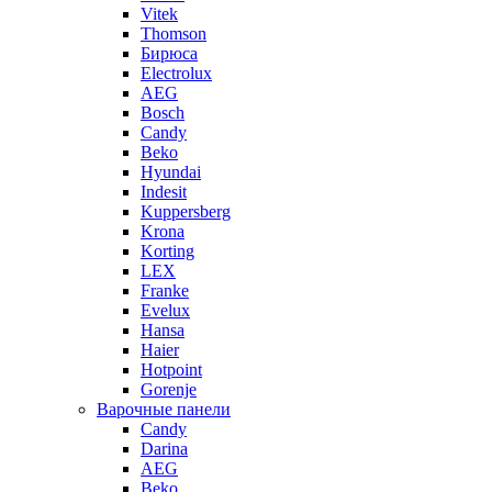
Vitek
Thomson
Бирюса
Electrolux
AEG
Bosch
Candy
Beko
Hyundai
Indesit
Kuppersberg
Krona
Korting
LEX
Franke
Evelux
Hansa
Haier
Hotpoint
Gorenje
Варочные панели
Candy
Darina
AEG
Beko