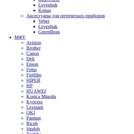
Levenhuk
Konus
Аксессуары для оптических приборов
Veber
Levenhuk
GreenBean
МФУ
Avision
Brother
Canon
Deli
Epson
Fplus
Fujifilm
HIPER
HP
HUAWEI
Konica Minolta
Kyocera
Lexmark
OKI
Pantum
Ricoh
Sindoh