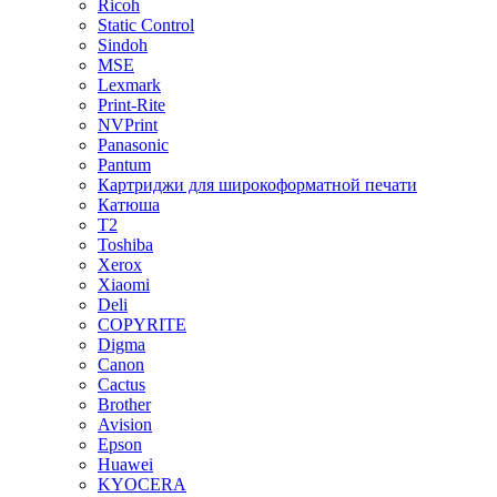
Ricoh
Static Control
Sindoh
MSE
Lexmark
Print-Rite
NVPrint
Panasonic
Pantum
Картриджи для широкоформатной печати
Катюша
T2
Toshiba
Xerox
Xiaomi
Deli
COPYRITE
Digma
Canon
Cactus
Brother
Avision
Epson
Huawei
KYOCERA