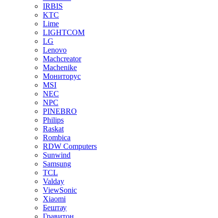
IRBIS
KTC
Lime
LIGHTCOM
LG
Lenovo
Machcreator
Machenike
Мониторус
MSI
NEC
NPC
PINEBRO
Philips
Raskat
Rombica
RDW Computers
Sunwind
Samsung
TCL
Valday
ViewSonic
Xiaomi
Бештау
Гравитон