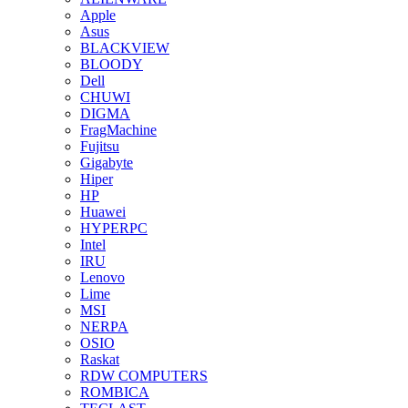
Apple
Asus
BLACKVIEW
BLOODY
Dell
CHUWI
DIGMA
FragMachine
Fujitsu
Gigabyte
Hiper
HP
Huawei
HYPERPC
Intel
IRU
Lenovo
Lime
MSI
NERPA
OSIO
Raskat
RDW COMPUTERS
ROMBICA