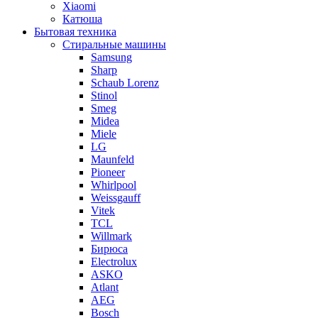
Xiaomi
Катюша
Бытовая техника
Стиральные машины
Samsung
Sharp
Schaub Lorenz
Stinol
Smeg
Midea
Miele
LG
Maunfeld
Pioneer
Whirlpool
Weissgauff
Vitek
TCL
Willmark
Бирюса
Electrolux
ASKO
Atlant
AEG
Bosch