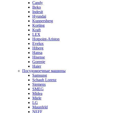
Candy
Beko
Indesit
Hyundai
Kuppersberg
Korting
Kraft
LEX
Hotpoint-Ariston
Evelux
Hiberg
Hansa
Hisense
Gorenje
Haier
Посудомоечные машины
Samsung
Schaub Lorenz
Siemens
SMEG
Midea
Miele
LG
Maunfeld
NEFF