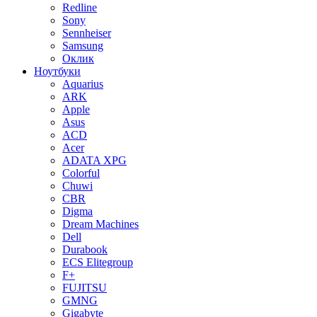
Redline
Sony
Sennheiser
Samsung
Оклик
Ноутбуки
Aquarius
ARK
Apple
Asus
ACD
Acer
ADATA XPG
Colorful
Chuwi
CBR
Digma
Dream Machines
Dell
Durabook
ECS Elitegroup
F+
FUJITSU
GMNG
Gigabyte