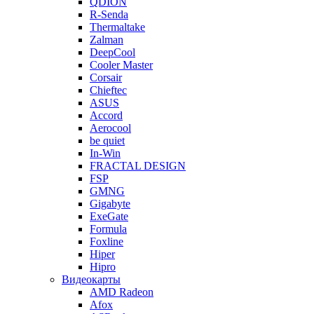
QDION
R-Senda
Thermaltake
Zalman
DeepCool
Cooler Master
Corsair
Chieftec
ASUS
Accord
Aerocool
be quiet
In-Win
FRACTAL DESIGN
FSP
GMNG
Gigabyte
ExeGate
Formula
Foxline
Hiper
Hipro
Видеокарты
AMD Radeon
Afox