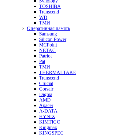
Synology
TOSHIBA
Transcend
WD
ТМИ
Оперативная память
Samsung
Silicon Power
MCPoint
NETAC
Patriot
Pat
ТМИ
THERMALTAKE
Transcend
Crucial
Corsair
Digma
AMD
Apacer
A-DATA
HYNIX
KIMTIGO
Kingmax
KINGSPEC