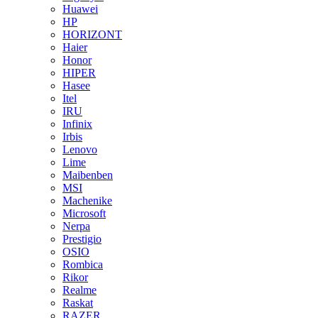
Huawei
HP
HORIZONT
Haier
Honor
HIPER
Hasee
Itel
IRU
Infinix
Irbis
Lenovo
Lime
Maibenben
MSI
Machenike
Microsoft
Nerpa
Prestigio
OSIO
Rombica
Rikor
Realme
Raskat
RAZER