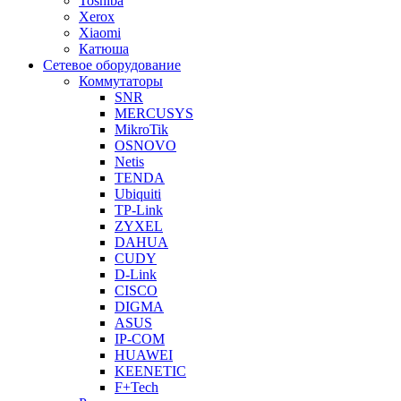
Toshiba
Xerox
Xiaomi
Катюша
Сетевое оборудование
Коммутаторы
SNR
MERCUSYS
MikroTik
OSNOVO
Netis
TENDA
Ubiquiti
TP-Link
ZYXEL
DAHUA
CUDY
D-Link
CISCO
DIGMA
ASUS
IP-COM
HUAWEI
KEENETIC
F+Tech