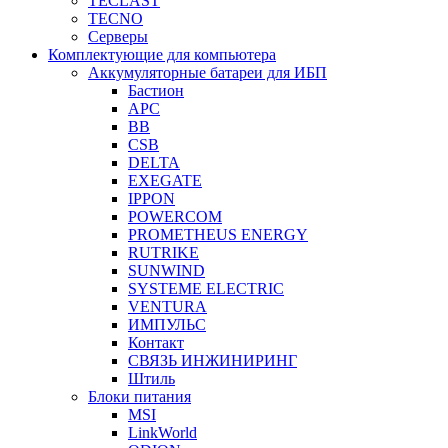
TECLAST
TECNO
Серверы
Комплектующие для компьютера
Аккумуляторные батареи для ИБП
Бастион
APC
BB
CSB
DELTA
EXEGATE
IPPON
POWERCOM
PROMETHEUS ENERGY
RUTRIKE
SUNWIND
SYSTEME ELECTRIC
VENTURA
ИМПУЛЬС
Контакт
СВЯЗЬ ИНЖИНИРИНГ
Штиль
Блоки питания
MSI
LinkWorld