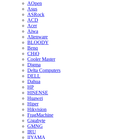
AOpen
Asus
ASRock
ACD
Acer
Aiwa
Alienware
BLOODY
Benq
CHiQ
Cooler Master
Digma
Delta Computers
DELL
Dahua
HP
HISENSE
Huawei
Hiper
Hikvision
FragMachine
Gigabyte
GMNG
IRU
IIYAMA