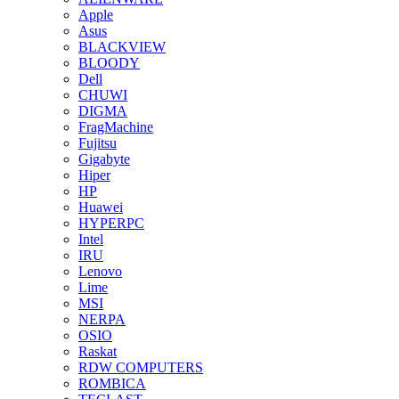
Apple
Asus
BLACKVIEW
BLOODY
Dell
CHUWI
DIGMA
FragMachine
Fujitsu
Gigabyte
Hiper
HP
Huawei
HYPERPC
Intel
IRU
Lenovo
Lime
MSI
NERPA
OSIO
Raskat
RDW COMPUTERS
ROMBICA