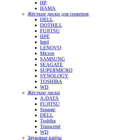
HP
HAMA
Жёсткие диски для серверов
DELL
DOTHILL
FUJITSU
HPE
Intel
LENOVO
Micron
SAMSUNG
SEAGATE
SUPERMICRO
SYNOLOGY
TOSHIBA
WD
Жёсткие диски
A-DATA
FUJITSU
Seagate
DELL
Toshiba
Transcend
WD
Звуковые карты