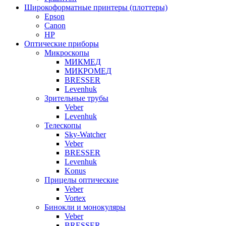
Широкоформатные принтеры (плоттеры)
Epson
Canon
HP
Оптические приборы
Микроскопы
МИКМЕД
МИКРОМЕД
BRESSER
Levenhuk
Зрительные трубы
Veber
Levenhuk
Телескопы
Sky-Watcher
Veber
BRESSER
Levenhuk
Konus
Прицелы оптические
Veber
Vortex
Бинокли и монокуляры
Veber
BRESSER