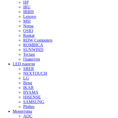
HP
IRU
IRBIS
Lenovo
MSI
Nerpa
OSIO
Raskat
RDW Computers
ROMBICA
SUNWIND
Teclast
Гравитон
LED панели
SBER
NEXTOUCH
LG
Benq
IKAR
IIYAMA
HISENSE
SAMSUNG
Philips
Мониторы
AOC