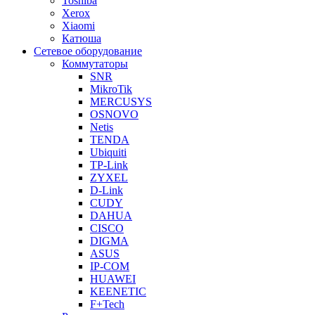
Toshiba
Xerox
Xiaomi
Катюша
Сетевое оборудование
Коммутаторы
SNR
MikroTik
MERCUSYS
OSNOVO
Netis
TENDA
Ubiquiti
TP-Link
ZYXEL
D-Link
CUDY
DAHUA
CISCO
DIGMA
ASUS
IP-COM
HUAWEI
KEENETIC
F+Tech