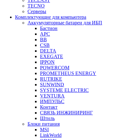
TECLAST
TECNO
Серверы
Комплектующие для компьютера
Аккумуляторные батареи для ИБП
Бастион
APC
BB
CSB
DELTA
EXEGATE
IPPON
POWERCOM
PROMETHEUS ENERGY
RUTRIKE
SUNWIND
SYSTEME ELECTRIC
VENTURA
ИМПУЛЬС
Контакт
СВЯЗЬ ИНЖИНИРИНГ
Штиль
Блоки питания
MSI
LinkWorld