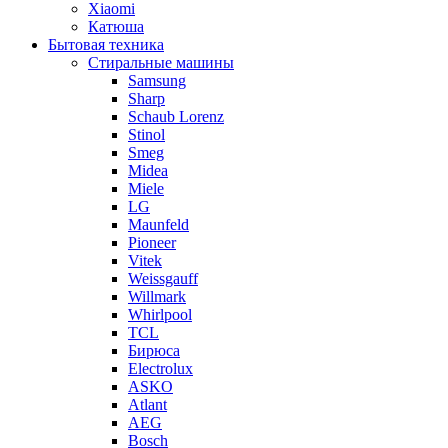
Xiaomi
Катюша
Бытовая техника
Стиральные машины
Samsung
Sharp
Schaub Lorenz
Stinol
Smeg
Midea
Miele
LG
Maunfeld
Pioneer
Vitek
Weissgauff
Willmark
Whirlpool
TCL
Бирюса
Electrolux
ASKO
Atlant
AEG
Bosch