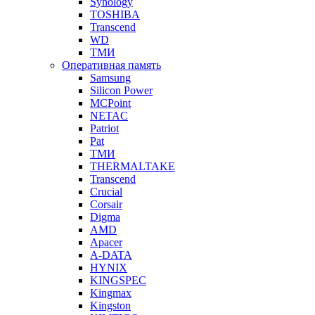
Synology
TOSHIBA
Transcend
WD
ТМИ
Оперативная память
Samsung
Silicon Power
MCPoint
NETAC
Patriot
Pat
ТМИ
THERMALTAKE
Transcend
Crucial
Corsair
Digma
AMD
Apacer
A-DATA
HYNIX
KINGSPEC
Kingmax
Kingston