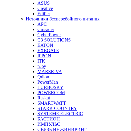
ASUS
Creative
Edifier
Источники бесперебойного питания
APC
Crusader
CyberPower
C3 SOLUTIONS
EATON
EXEGATE
IPPON
ITK
nJoy
MARSRIVA
Qdion
PowerMan
TURBOSKY
POWERCOM
Raskat
SMARTWATT
STARK COUNTRY
SYSTEME ELECTRIC
БАСТИОН
ИМПУЛЬС
СВЯЗЬ ИНЖИНИРИНГ