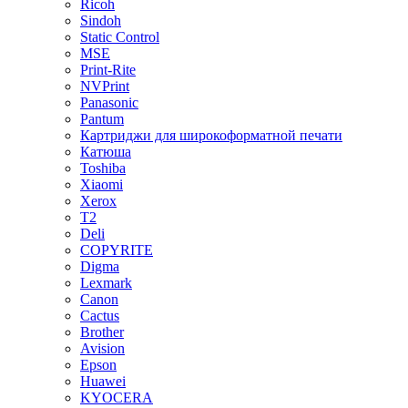
Ricoh
Sindoh
Static Control
MSE
Print-Rite
NVPrint
Panasonic
Pantum
Картриджи для широкоформатной печати
Катюша
Toshiba
Xiaomi
Xerox
T2
Deli
COPYRITE
Digma
Lexmark
Canon
Cactus
Brother
Avision
Epson
Huawei
KYOCERA