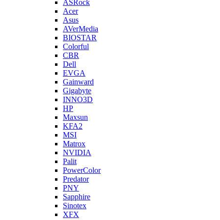
ASRock
Acer
Asus
AVerMedia
BIOSTAR
Colorful
CBR
Dell
EVGA
Gainward
Gigabyte
INNO3D
HP
Maxsun
KFA2
MSI
Matrox
NVIDIA
Palit
PowerColor
Predator
PNY
Sapphire
Sinotex
XFX