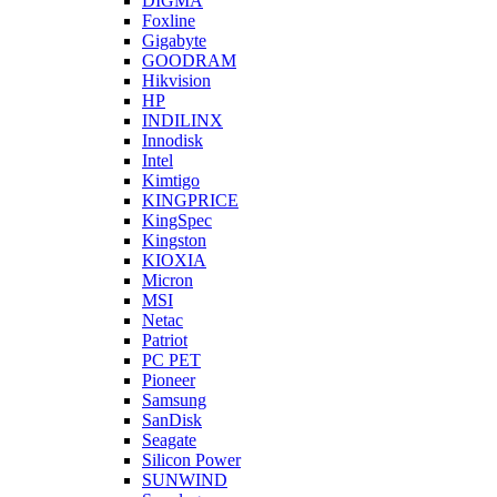
DIGMA
Foxline
Gigabyte
GOODRAM
Hikvision
HP
INDILINX
Innodisk
Intel
Kimtigo
KINGPRICE
KingSpec
Kingston
KIOXIA
Micron
MSI
Netac
Patriot
PC PET
Pioneer
Samsung
SanDisk
Seagate
Silicon Power
SUNWIND