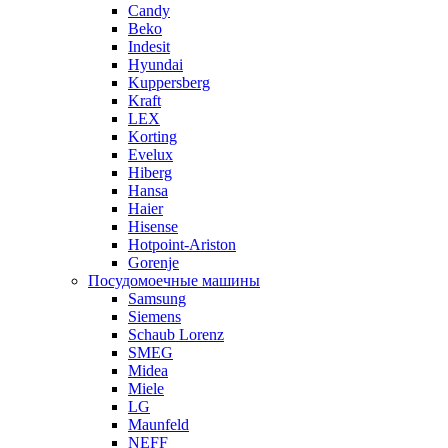
Candy
Beko
Indesit
Hyundai
Kuppersberg
Kraft
LEX
Korting
Evelux
Hiberg
Hansa
Haier
Hisense
Hotpoint-Ariston
Gorenje
Посудомоечные машины
Samsung
Siemens
Schaub Lorenz
SMEG
Midea
Miele
LG
Maunfeld
NEFF