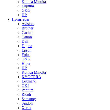
Konica Minolta
Fujifilm
G&G
HP
Принтеры
Avision
Brother
Cactus
Canon
Deli
Digma
Epson
Fplus
G&G
Hiper
HP
Konica Minolta
KYOCERA
Lexmark
OKI
Pantum
Ricoh
Samsung
Sindoh
Xerox