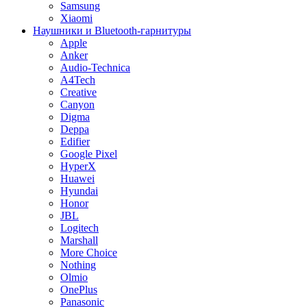
Samsung
Xiaomi
Наушники и Bluetooth-гарнитуры
Apple
Anker
Audio-Technica
A4Tech
Creative
Canyon
Digma
Deppa
Edifier
Google Pixel
HyperX
Huawei
Hyundai
Honor
JBL
Logitech
Marshall
More Choice
Nothing
Olmio
OnePlus
Panasonic