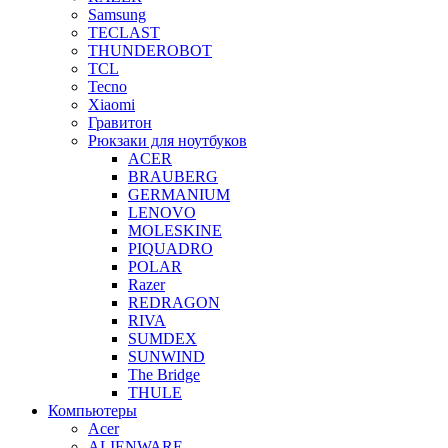
Samsung
TECLAST
THUNDEROBOT
TCL
Tecno
Xiaomi
Гравитон
Рюкзаки для ноутбуков
ACER
BRAUBERG
GERMANIUM
LENOVO
MOLESKINE
PIQUADRO
POLAR
Razer
REDRAGON
RIVA
SUMDEX
SUNWIND
The Bridge
THULE
Компьютеры
Acer
ALIENWARE