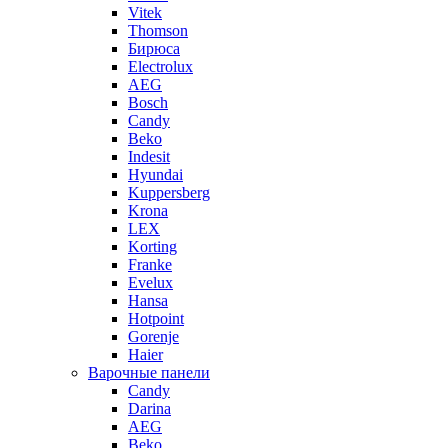
Vitek
Thomson
Бирюса
Electrolux
AEG
Bosch
Candy
Beko
Indesit
Hyundai
Kuppersberg
Krona
LEX
Korting
Franke
Evelux
Hansa
Hotpoint
Gorenje
Haier
Варочные панели
Candy
Darina
AEG
Beko