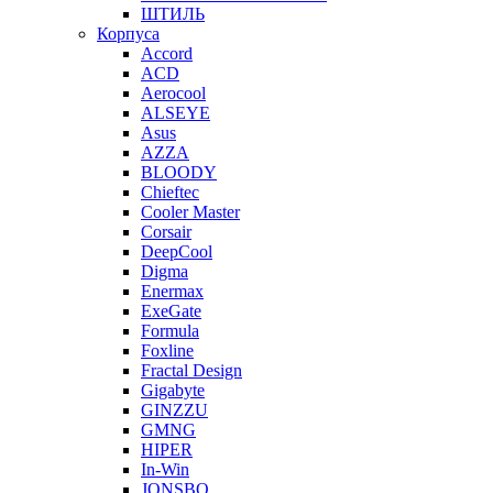
ШТИЛЬ
Корпуса
Accord
ACD
Aerocool
ALSEYE
Asus
AZZA
BLOODY
Chieftec
Cooler Master
Corsair
DeepCool
Digma
Enermax
ExeGate
Formula
Foxline
Fractal Design
Gigabyte
GINZZU
GMNG
HIPER
In-Win
JONSBO