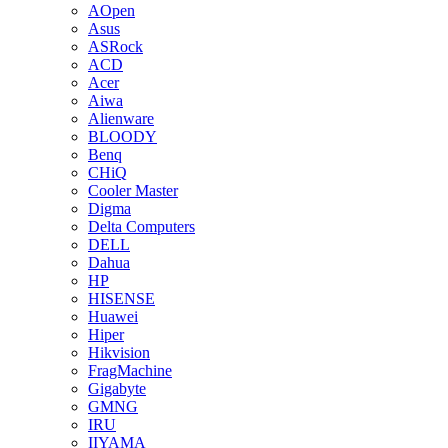
AOpen
Asus
ASRock
ACD
Acer
Aiwa
Alienware
BLOODY
Benq
CHiQ
Cooler Master
Digma
Delta Computers
DELL
Dahua
HP
HISENSE
Huawei
Hiper
Hikvision
FragMachine
Gigabyte
GMNG
IRU
IIYAMA