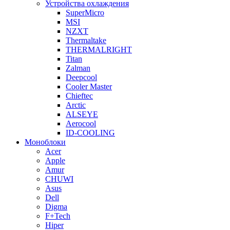
Устройства охлаждения
SuperMicro
MSI
NZXT
Thermaltake
THERMALRIGHT
Titan
Zalman
Deepcool
Cooler Master
Chieftec
Arctic
ALSEYE
Aerocool
ID-COOLING
Моноблоки
Acer
Apple
Amur
CHUWI
Asus
Dell
Digma
F+Tech
Hiper