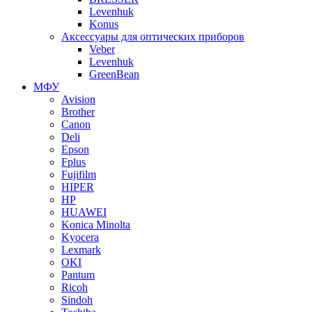
Levenhuk
Konus
Аксессуары для оптических приборов
Veber
Levenhuk
GreenBean
МФУ
Avision
Brother
Canon
Deli
Epson
Fplus
Fujifilm
HIPER
HP
HUAWEI
Konica Minolta
Kyocera
Lexmark
OKI
Pantum
Ricoh
Sindoh