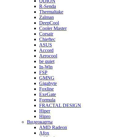
QDION
R-Senda
Thermaltake
Zalman
DeepCool
Cooler Master
Corsair
Chieftec
ASUS
Accord
Aerocool
be quiet
In-Win
FSP
GMNG
Gigabyte
Foxline
ExeGate
Formula
FRACTAL DESIGN
Hiper
Hipro
Видеокарты
AMD Radeon
Afox