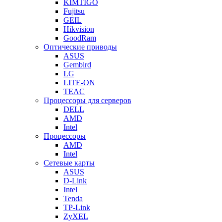
KIMTIGO
Fujitsu
GEIL
Hikvision
GoodRam
Оптические приводы
ASUS
Gembird
LG
LITE-ON
TEAC
Процессоры для серверов
DELL
AMD
Intel
Процессоры
AMD
Intel
Сетевые карты
ASUS
D-Link
Intel
Tenda
TP-Link
ZyXEL