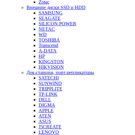
Zotac
Внешние диски SSD и HDD
SAMSUNG
SEAGATE
SILICON POWER
NETAC
WD
TOSHIBA
Transcend
A-DATA
HP
KINGSTON
HIKVISION
Док-станции, порт-репликаторы
SATECHI
SUNWIND
TRIPPLITE
TP-LINK
DELL
DIGMA
APPLE
ATEN
ASUS
J5CREATE
LENOVO