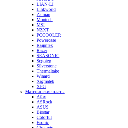
LIAN-LI
Linkworld
Zalman
Montech
MSI
NZXT
PCCOOLER
Powercase
Raijintek
Razer
SEASONIC
Segotep
Silverstone
Thermaltake
Winard
Xigmatek
XPG
Материнские платы
Afox
ASRock
ASUS
Biostar
Colorful
Esonic
Gigabyte