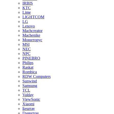
IRBIS
KTC
Lime
LIGHTCOM
LG
Lenovo
Machcreator
Machenike
Мониторус
MSI
NEC
NPC
PINEBRO
Philips
Raskat
Rombica
RDW Computers
Sunwind
Samsung
TCL
Valday
ViewSonic
Xiaomi
Бештау
Гравитон