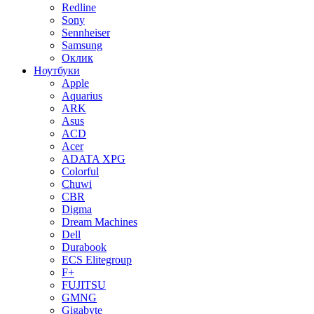
Redline
Sony
Sennheiser
Samsung
Оклик
Ноутбуки
Apple
Aquarius
ARK
Asus
ACD
Acer
ADATA XPG
Colorful
Chuwi
CBR
Digma
Dream Machines
Dell
Durabook
ECS Elitegroup
F+
FUJITSU
GMNG
Gigabyte