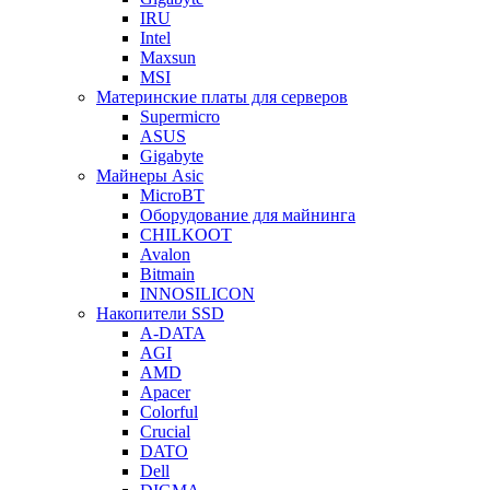
IRU
Intel
Maxsun
MSI
Материнские платы для серверов
Supermicro
ASUS
Gigabyte
Майнеры Asic
MicroBT
Оборудование для майнинга
CHILKOOT
Avalon
Bitmain
INNOSILICON
Накопители SSD
A-DATA
AGI
AMD
Apacer
Colorful
Crucial
DATO
Dell