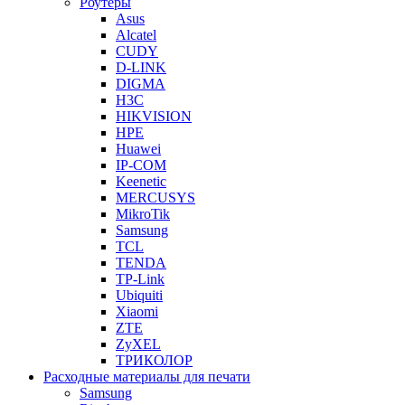
Роутеры
Asus
Alcatel
CUDY
D-LINK
DIGMA
H3C
HIKVISION
HPE
Huawei
IP-COM
Keenetic
MERCUSYS
MikroTik
Samsung
TCL
TENDA
TP-Link
Ubiquiti
Xiaomi
ZTE
ZyXEL
ТРИКОЛОР
Расходные материалы для печати
Samsung