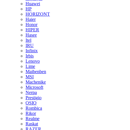
Huawei
HP
HORIZONT
Haier
Honor
HIPER
Hasee
Itel
IRU
Infinix
Irbis
Lenovo
Lime
Maibenben
MSI
Machenike
Microsoft
Nerpa
Prestigio
OSIO
Rombica
Rikor
Realme
Raskat
RAZER