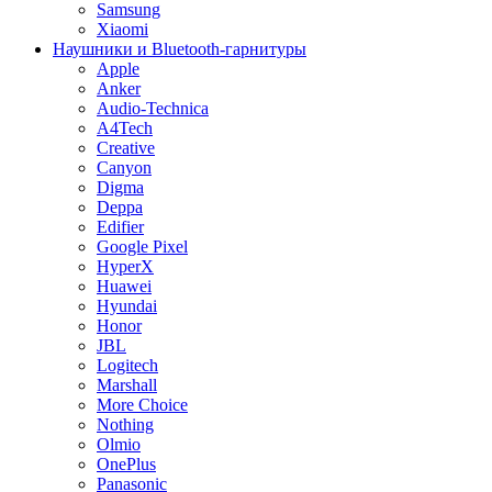
Samsung
Xiaomi
Наушники и Bluetooth-гарнитуры
Apple
Anker
Audio-Technica
A4Tech
Creative
Canyon
Digma
Deppa
Edifier
Google Pixel
HyperX
Huawei
Hyundai
Honor
JBL
Logitech
Marshall
More Choice
Nothing
Olmio
OnePlus
Panasonic