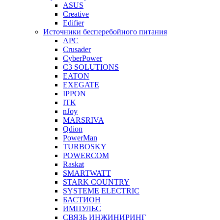
ASUS
Creative
Edifier
Источники бесперебойного питания
APC
Crusader
CyberPower
C3 SOLUTIONS
EATON
EXEGATE
IPPON
ITK
nJoy
MARSRIVA
Qdion
PowerMan
TURBOSKY
POWERCOM
Raskat
SMARTWATT
STARK COUNTRY
SYSTEME ELECTRIC
БАСТИОН
ИМПУЛЬС
СВЯЗЬ ИНЖИНИРИНГ