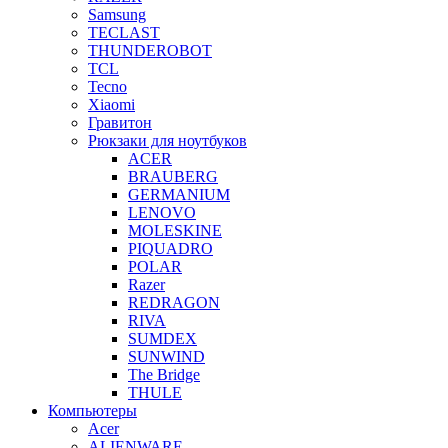
Samsung
TECLAST
THUNDEROBOT
TCL
Tecno
Xiaomi
Гравитон
Рюкзаки для ноутбуков
ACER
BRAUBERG
GERMANIUM
LENOVO
MOLESKINE
PIQUADRO
POLAR
Razer
REDRAGON
RIVA
SUMDEX
SUNWIND
The Bridge
THULE
Компьютеры
Acer
ALIENWARE