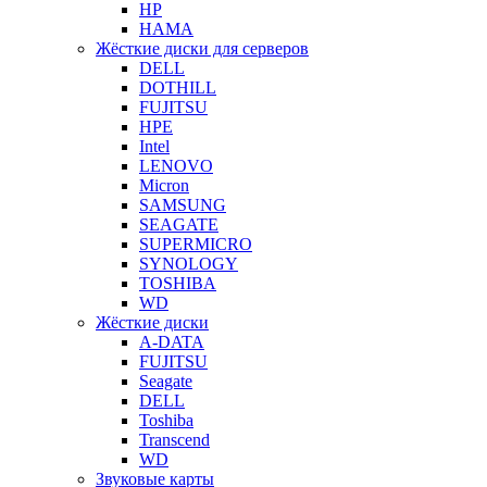
HP
HAMA
Жёсткие диски для серверов
DELL
DOTHILL
FUJITSU
HPE
Intel
LENOVO
Micron
SAMSUNG
SEAGATE
SUPERMICRO
SYNOLOGY
TOSHIBA
WD
Жёсткие диски
A-DATA
FUJITSU
Seagate
DELL
Toshiba
Transcend
WD
Звуковые карты