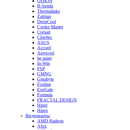
QDION
R-Senda
Thermaltake
Zalman
DeepCool
Cooler Master
Corsair
Chieftec
ASUS
Accord
Aerocool
be quiet
In-Win
FSP
GMNG
Gigabyte
Foxline
ExeGate
Formula
FRACTAL DESIGN
Hiper
Hipro
Видеокарты
AMD Radeon
Afox