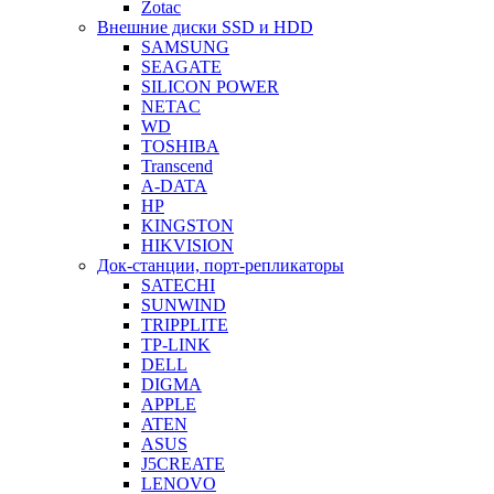
Zotac
Внешние диски SSD и HDD
SAMSUNG
SEAGATE
SILICON POWER
NETAC
WD
TOSHIBA
Transcend
A-DATA
HP
KINGSTON
HIKVISION
Док-станции, порт-репликаторы
SATECHI
SUNWIND
TRIPPLITE
TP-LINK
DELL
DIGMA
APPLE
ATEN
ASUS
J5CREATE
LENOVO