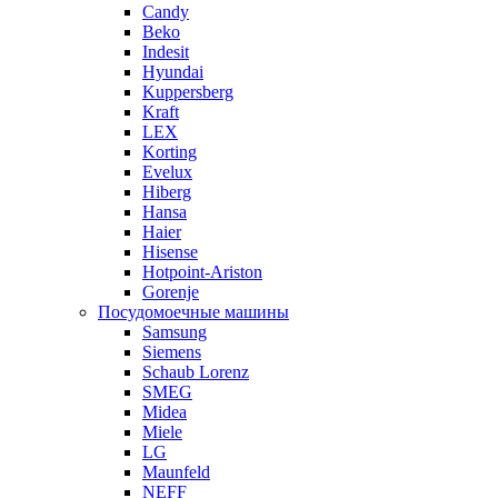
Candy
Beko
Indesit
Hyundai
Kuppersberg
Kraft
LEX
Korting
Evelux
Hiberg
Hansa
Haier
Hisense
Hotpoint-Ariston
Gorenje
Посудомоечные машины
Samsung
Siemens
Schaub Lorenz
SMEG
Midea
Miele
LG
Maunfeld
NEFF