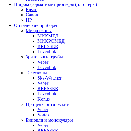
Широкоформатные принтеры (плоттеры)
Epson
Canon
HP
Оптические приборы
Микроскопы
МИКМЕД
МИКРОМЕД
BRESSER
Levenhuk
Зрительные трубы
Veber
Levenhuk
Телескопы
Sky-Watcher
Veber
BRESSER
Levenhuk
Konus
Прицелы оптические
Veber
Vortex
Бинокли и монокуляры
Veber
BRESSER