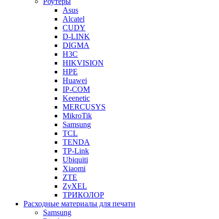
Роутеры
Asus
Alcatel
CUDY
D-LINK
DIGMA
H3C
HIKVISION
HPE
Huawei
IP-COM
Keenetic
MERCUSYS
MikroTik
Samsung
TCL
TENDA
TP-Link
Ubiquiti
Xiaomi
ZTE
ZyXEL
ТРИКОЛОР
Расходные материалы для печати
Samsung