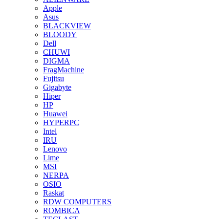
Apple
Asus
BLACKVIEW
BLOODY
Dell
CHUWI
DIGMA
FragMachine
Fujitsu
Gigabyte
Hiper
HP
Huawei
HYPERPC
Intel
IRU
Lenovo
Lime
MSI
NERPA
OSIO
Raskat
RDW COMPUTERS
ROMBICA