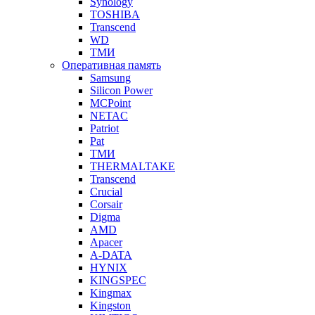
Synology
TOSHIBA
Transcend
WD
ТМИ
Оперативная память
Samsung
Silicon Power
MCPoint
NETAC
Patriot
Pat
ТМИ
THERMALTAKE
Transcend
Crucial
Corsair
Digma
AMD
Apacer
A-DATA
HYNIX
KINGSPEC
Kingmax
Kingston