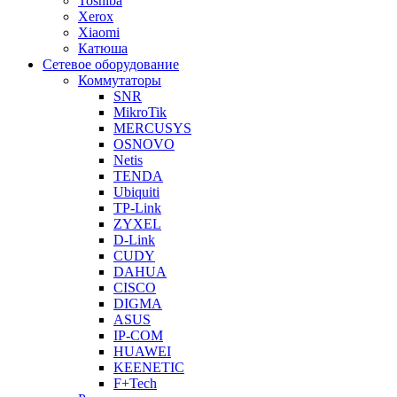
Toshiba
Xerox
Xiaomi
Катюша
Сетевое оборудование
Коммутаторы
SNR
MikroTik
MERCUSYS
OSNOVO
Netis
TENDA
Ubiquiti
TP-Link
ZYXEL
D-Link
CUDY
DAHUA
CISCO
DIGMA
ASUS
IP-COM
HUAWEI
KEENETIC
F+Tech