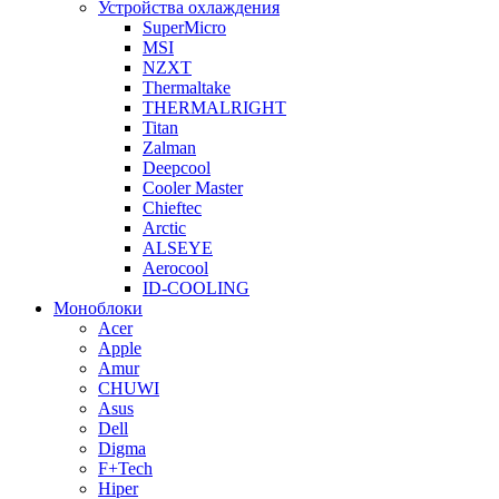
Устройства охлаждения
SuperMicro
MSI
NZXT
Thermaltake
THERMALRIGHT
Titan
Zalman
Deepcool
Cooler Master
Chieftec
Arctic
ALSEYE
Aerocool
ID-COOLING
Моноблоки
Acer
Apple
Amur
CHUWI
Asus
Dell
Digma
F+Tech
Hiper