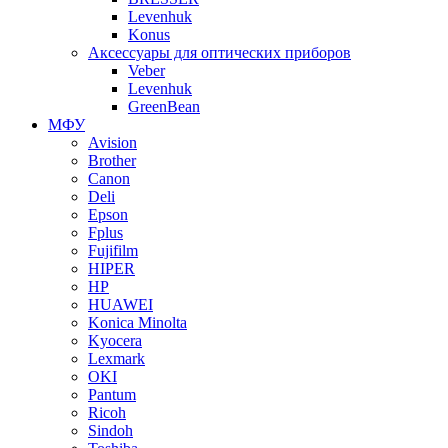
Levenhuk
Konus
Аксессуары для оптических приборов
Veber
Levenhuk
GreenBean
МФУ
Avision
Brother
Canon
Deli
Epson
Fplus
Fujifilm
HIPER
HP
HUAWEI
Konica Minolta
Kyocera
Lexmark
OKI
Pantum
Ricoh
Sindoh