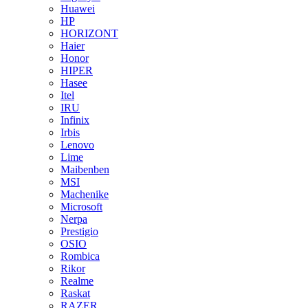
Huawei
HP
HORIZONT
Haier
Honor
HIPER
Hasee
Itel
IRU
Infinix
Irbis
Lenovo
Lime
Maibenben
MSI
Machenike
Microsoft
Nerpa
Prestigio
OSIO
Rombica
Rikor
Realme
Raskat
RAZER