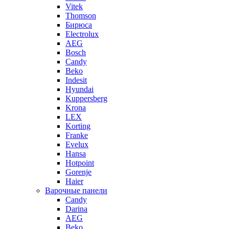
Vitek
Thomson
Бирюса
Electrolux
AEG
Bosch
Candy
Beko
Indesit
Hyundai
Kuppersberg
Krona
LEX
Korting
Franke
Evelux
Hansa
Hotpoint
Gorenje
Haier
Варочные панели
Candy
Darina
AEG
Beko