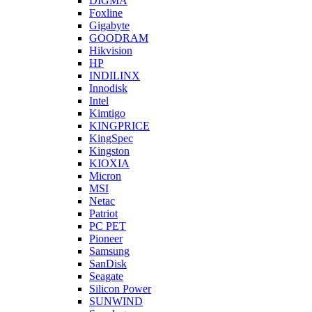
DIGMA
Foxline
Gigabyte
GOODRAM
Hikvision
HP
INDILINX
Innodisk
Intel
Kimtigo
KINGPRICE
KingSpec
Kingston
KIOXIA
Micron
MSI
Netac
Patriot
PC PET
Pioneer
Samsung
SanDisk
Seagate
Silicon Power
SUNWIND