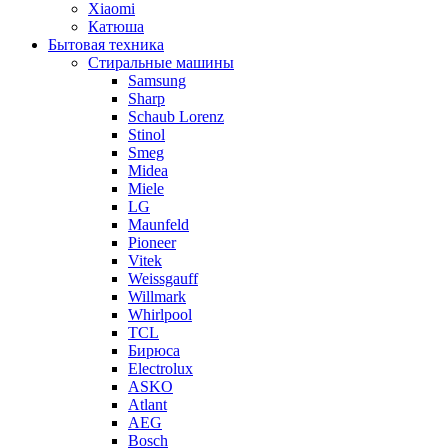
Xiaomi
Катюша
Бытовая техника
Стиральные машины
Samsung
Sharp
Schaub Lorenz
Stinol
Smeg
Midea
Miele
LG
Maunfeld
Pioneer
Vitek
Weissgauff
Willmark
Whirlpool
TCL
Бирюса
Electrolux
ASKO
Atlant
AEG
Bosch