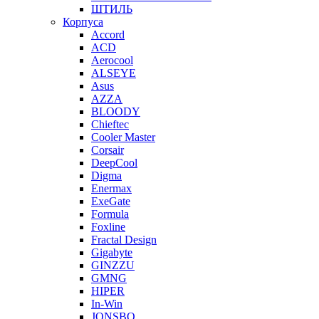
ШТИЛЬ
Корпуса
Accord
ACD
Aerocool
ALSEYE
Asus
AZZA
BLOODY
Chieftec
Cooler Master
Corsair
DeepCool
Digma
Enermax
ExeGate
Formula
Foxline
Fractal Design
Gigabyte
GINZZU
GMNG
HIPER
In-Win
JONSBO