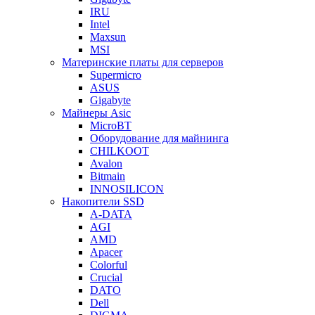
IRU
Intel
Maxsun
MSI
Материнские платы для серверов
Supermicro
ASUS
Gigabyte
Майнеры Asic
MicroBT
Оборудование для майнинга
CHILKOOT
Avalon
Bitmain
INNOSILICON
Накопители SSD
A-DATA
AGI
AMD
Apacer
Colorful
Crucial
DATO
Dell