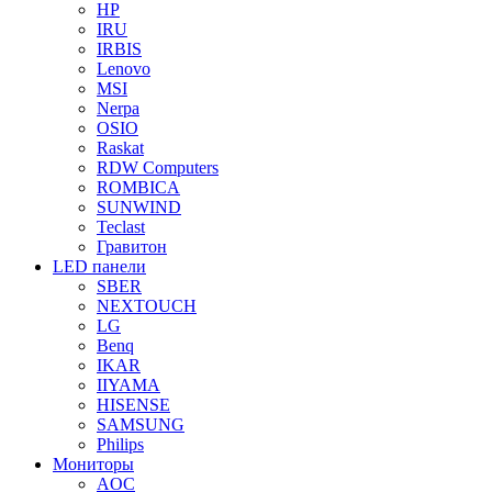
HP
IRU
IRBIS
Lenovo
MSI
Nerpa
OSIO
Raskat
RDW Computers
ROMBICA
SUNWIND
Teclast
Гравитон
LED панели
SBER
NEXTOUCH
LG
Benq
IKAR
IIYAMA
HISENSE
SAMSUNG
Philips
Мониторы
AOC