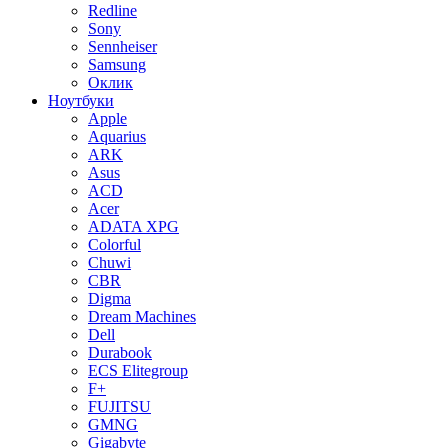
Redline
Sony
Sennheiser
Samsung
Оклик
Ноутбуки
Apple
Aquarius
ARK
Asus
ACD
Acer
ADATA XPG
Colorful
Chuwi
CBR
Digma
Dream Machines
Dell
Durabook
ECS Elitegroup
F+
FUJITSU
GMNG
Gigabyte