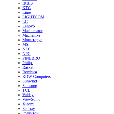
IRBIS
KTC
Lime
LIGHTCOM
LG
Lenovo
Machcreator
Machenike
Мониторус
MSI
NEC
NPC
PINEBRO
Philips
Raskat
Rombica
RDW Computers
Sunwind
Samsung
TCL
Valday
ViewSonic
Xiaomi
Бештау
Гравитон