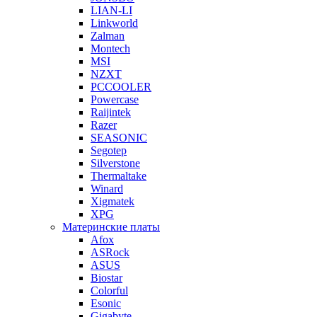
LIAN-LI
Linkworld
Zalman
Montech
MSI
NZXT
PCCOOLER
Powercase
Raijintek
Razer
SEASONIC
Segotep
Silverstone
Thermaltake
Winard
Xigmatek
XPG
Материнские платы
Afox
ASRock
ASUS
Biostar
Colorful
Esonic
Gigabyte