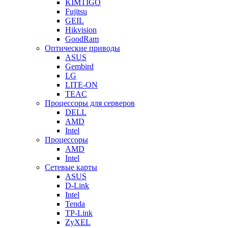
KIMTIGO
Fujitsu
GEIL
Hikvision
GoodRam
Оптические приводы
ASUS
Gembird
LG
LITE-ON
TEAC
Процессоры для серверов
DELL
AMD
Intel
Процессоры
AMD
Intel
Сетевые карты
ASUS
D-Link
Intel
Tenda
TP-Link
ZyXEL