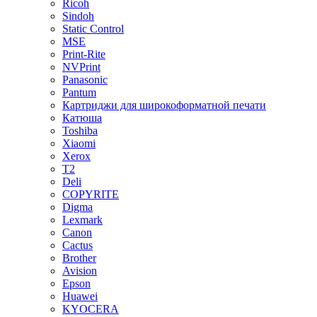
Ricoh
Sindoh
Static Control
MSE
Print-Rite
NVPrint
Panasonic
Pantum
Картриджи для широкоформатной печати
Катюша
Toshiba
Xiaomi
Xerox
T2
Deli
COPYRITE
Digma
Lexmark
Canon
Cactus
Brother
Avision
Epson
Huawei
KYOCERA