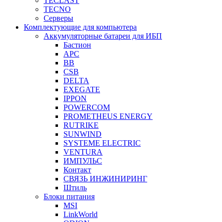
TECLAST
TECNO
Серверы
Комплектующие для компьютера
Аккумуляторные батареи для ИБП
Бастион
APC
BB
CSB
DELTA
EXEGATE
IPPON
POWERCOM
PROMETHEUS ENERGY
RUTRIKE
SUNWIND
SYSTEME ELECTRIC
VENTURA
ИМПУЛЬС
Контакт
СВЯЗЬ ИНЖИНИРИНГ
Штиль
Блоки питания
MSI
LinkWorld