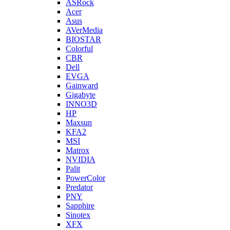
ASRock
Acer
Asus
AVerMedia
BIOSTAR
Colorful
CBR
Dell
EVGA
Gainward
Gigabyte
INNO3D
HP
Maxsun
KFA2
MSI
Matrox
NVIDIA
Palit
PowerColor
Predator
PNY
Sapphire
Sinotex
XFX