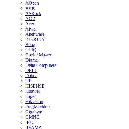
AOpen
Asus
ASRock
ACD
Acer
Aiwa
Alienware
BLOODY
Benq
CHiQ
Cooler Master
Digma
Delta Computers
DELL
Dahua
HP
HISENSE
Huawei
Hiper
Hikvision
FragMachine
Gigabyte
GMNG
IRU
IIYAMA