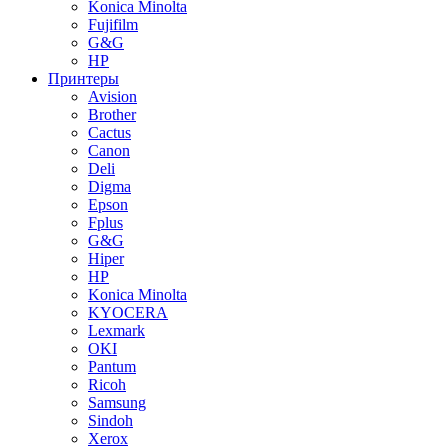
Konica Minolta
Fujifilm
G&G
HP
Принтеры
Avision
Brother
Cactus
Canon
Deli
Digma
Epson
Fplus
G&G
Hiper
HP
Konica Minolta
KYOCERA
Lexmark
OKI
Pantum
Ricoh
Samsung
Sindoh
Xerox