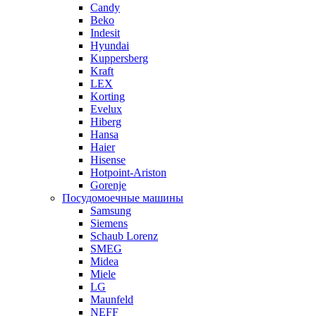
Candy
Beko
Indesit
Hyundai
Kuppersberg
Kraft
LEX
Korting
Evelux
Hiberg
Hansa
Haier
Hisense
Hotpoint-Ariston
Gorenje
Посудомоечные машины
Samsung
Siemens
Schaub Lorenz
SMEG
Midea
Miele
LG
Maunfeld
NEFF