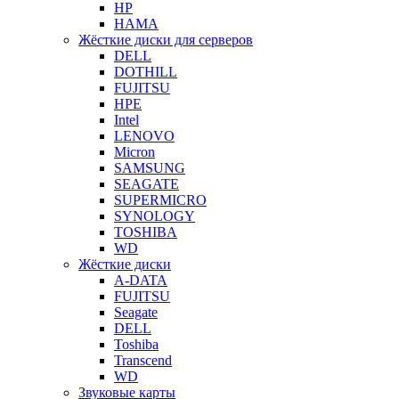
HP
HAMA
Жёсткие диски для серверов
DELL
DOTHILL
FUJITSU
HPE
Intel
LENOVO
Micron
SAMSUNG
SEAGATE
SUPERMICRO
SYNOLOGY
TOSHIBA
WD
Жёсткие диски
A-DATA
FUJITSU
Seagate
DELL
Toshiba
Transcend
WD
Звуковые карты