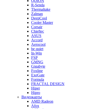
QDION
R-Senda
Thermaltake
Zalman
DeepCool
Cooler Master
Corsair
Chieftec
ASUS
Accord
Aerocool
be quiet
In-Win
FSP
GMNG
Gigabyte
Foxline
ExeGate
Formula
FRACTAL DESIGN
Hiper
Hipro
Видеокарты
AMD Radeon
Afox