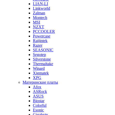
LIAN-LI
Linkworld
Zalman
Montech
MSI
NZXT
PCCOOLER
Powercase
Raijintek
Razer
SEASONIC
Segotep
Silverstone
Thermaltake
Winard
Xigmatek
XPG
Материнские платы
Afox
ASRock
ASUS
Biostar
Colorful
Esonic
Gigabyte