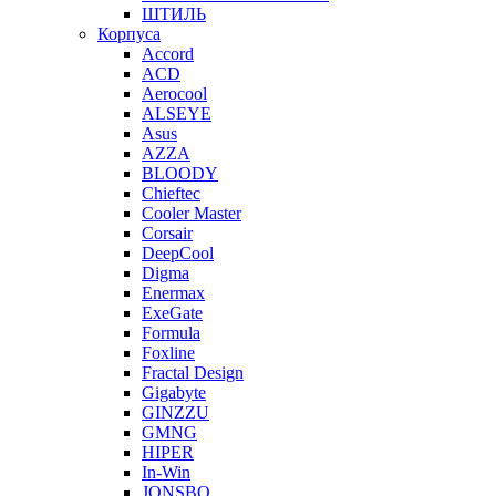
ШТИЛЬ
Корпуса
Accord
ACD
Aerocool
ALSEYE
Asus
AZZA
BLOODY
Chieftec
Cooler Master
Corsair
DeepCool
Digma
Enermax
ExeGate
Formula
Foxline
Fractal Design
Gigabyte
GINZZU
GMNG
HIPER
In-Win
JONSBO