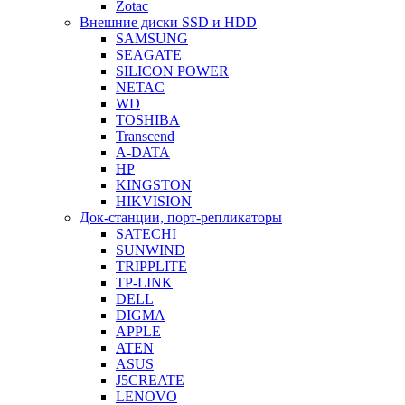
Zotac
Внешние диски SSD и HDD
SAMSUNG
SEAGATE
SILICON POWER
NETAC
WD
TOSHIBA
Transcend
A-DATA
HP
KINGSTON
HIKVISION
Док-станции, порт-репликаторы
SATECHI
SUNWIND
TRIPPLITE
TP-LINK
DELL
DIGMA
APPLE
ATEN
ASUS
J5CREATE
LENOVO