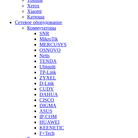
Toshiba
Xerox
Xiaomi
Катюша
Сетевое оборудование
Коммутаторы
SNR
MikroTik
MERCUSYS
OSNOVO
Netis
TENDA
Ubiquiti
TP-Link
ZYXEL
D-Link
CUDY
DAHUA
CISCO
DIGMA
ASUS
IP-COM
HUAWEI
KEENETIC
F+Tech