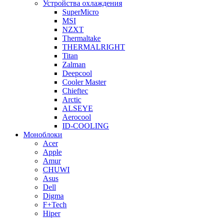
Устройства охлаждения
SuperMicro
MSI
NZXT
Thermaltake
THERMALRIGHT
Titan
Zalman
Deepcool
Cooler Master
Chieftec
Arctic
ALSEYE
Aerocool
ID-COOLING
Моноблоки
Acer
Apple
Amur
CHUWI
Asus
Dell
Digma
F+Tech
Hiper