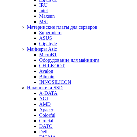
IRU
Intel
Maxsun
MSI
Материнские платы для серверов
Supermicro
ASUS
Gigabyte
Майнеры Asic
MicroBT
Оборудование для майнинга
CHILKOOT
Avalon
Bitmain
INNOSILICON
Накопители SSD
A-DATA
AGI
AMD
Apacer
Colorful
Crucial
DATO
Dell