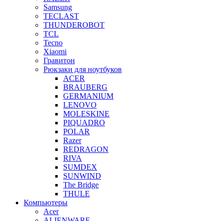
Samsung
TECLAST
THUNDEROBOT
TCL
Tecno
Xiaomi
Гравитон
Рюкзаки для ноутбуков
ACER
BRAUBERG
GERMANIUM
LENOVO
MOLESKINE
PIQUADRO
POLAR
Razer
REDRAGON
RIVA
SUMDEX
SUNWIND
The Bridge
THULE
Компьютеры
Acer
ALIENWARE