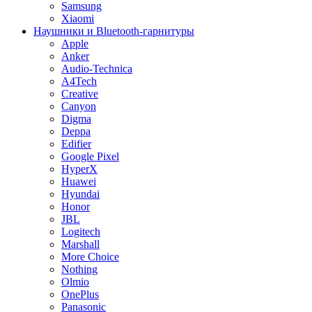
Samsung
Xiaomi
Наушники и Bluetooth-гарнитуры
Apple
Anker
Audio-Technica
A4Tech
Creative
Canyon
Digma
Deppa
Edifier
Google Pixel
HyperX
Huawei
Hyundai
Honor
JBL
Logitech
Marshall
More Choice
Nothing
Olmio
OnePlus
Panasonic