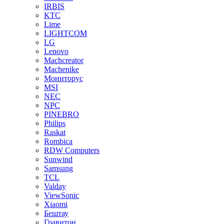
IRBIS
KTC
Lime
LIGHTCOM
LG
Lenovo
Machcreator
Machenike
Мониторус
MSI
NEC
NPC
PINEBRO
Philips
Raskat
Rombica
RDW Computers
Sunwind
Samsung
TCL
Valday
ViewSonic
Xiaomi
Бештау
Гравитон