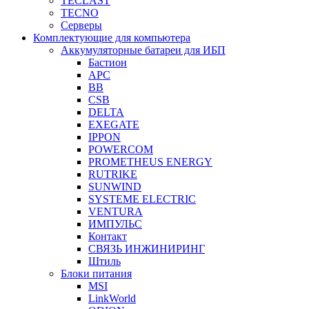
TECLAST
TECNO
Серверы
Комплектующие для компьютера
Аккумуляторные батареи для ИБП
Бастион
APC
BB
CSB
DELTA
EXEGATE
IPPON
POWERCOM
PROMETHEUS ENERGY
RUTRIKE
SUNWIND
SYSTEME ELECTRIC
VENTURA
ИМПУЛЬС
Контакт
СВЯЗЬ ИНЖИНИРИНГ
Штиль
Блоки питания
MSI
LinkWorld