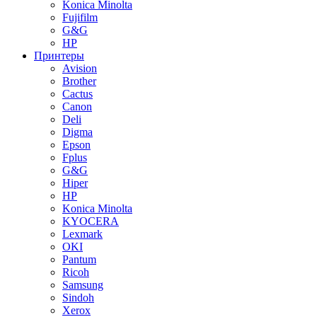
Konica Minolta
Fujifilm
G&G
HP
Принтеры
Avision
Brother
Cactus
Canon
Deli
Digma
Epson
Fplus
G&G
Hiper
HP
Konica Minolta
KYOCERA
Lexmark
OKI
Pantum
Ricoh
Samsung
Sindoh
Xerox