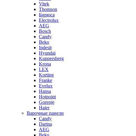
Vitek
Thomson
Бирюса
Electrolux
AEG
Bosch
Candy
Beko
Indesit
Hyundai
Kuppersberg
Krona
LEX
Korting
Franke
Evelux
Hansa
Hotpoint
Gorenje
Haier
Варочные панели
Candy
Darina
AEG
Beko