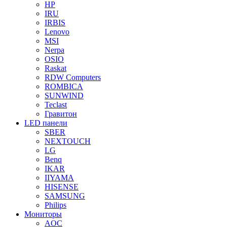
HP
IRU
IRBIS
Lenovo
MSI
Nerpa
OSIO
Raskat
RDW Computers
ROMBICA
SUNWIND
Teclast
Гравитон
LED панели
SBER
NEXTOUCH
LG
Benq
IKAR
IIYAMA
HISENSE
SAMSUNG
Philips
Мониторы
AOC