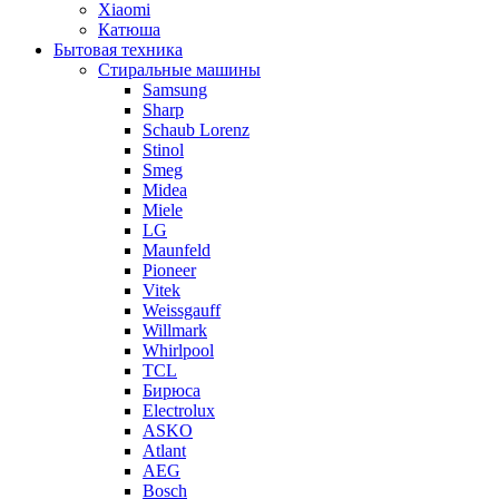
Xiaomi
Катюша
Бытовая техника
Стиральные машины
Samsung
Sharp
Schaub Lorenz
Stinol
Smeg
Midea
Miele
LG
Maunfeld
Pioneer
Vitek
Weissgauff
Willmark
Whirlpool
TCL
Бирюса
Electrolux
ASKO
Atlant
AEG
Bosch