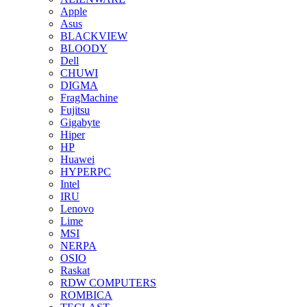
Apple
Asus
BLACKVIEW
BLOODY
Dell
CHUWI
DIGMA
FragMachine
Fujitsu
Gigabyte
Hiper
HP
Huawei
HYPERPC
Intel
IRU
Lenovo
Lime
MSI
NERPA
OSIO
Raskat
RDW COMPUTERS
ROMBICA