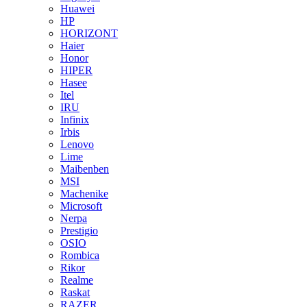
Huawei
HP
HORIZONT
Haier
Honor
HIPER
Hasee
Itel
IRU
Infinix
Irbis
Lenovo
Lime
Maibenben
MSI
Machenike
Microsoft
Nerpa
Prestigio
OSIO
Rombica
Rikor
Realme
Raskat
RAZER