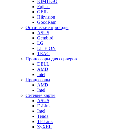
KIMTIGO
Fujitsu
GEIL
Hikvision
GoodRam
Оптические приводы
ASUS
Gembird
LG
LITE-ON
TEAC
Процессоры для серверов
DELL
AMD
Intel
Процессоры
AMD
Intel
Сетевые карты
ASUS
D-Link
Intel
Tenda
TP-Link
ZyXEL