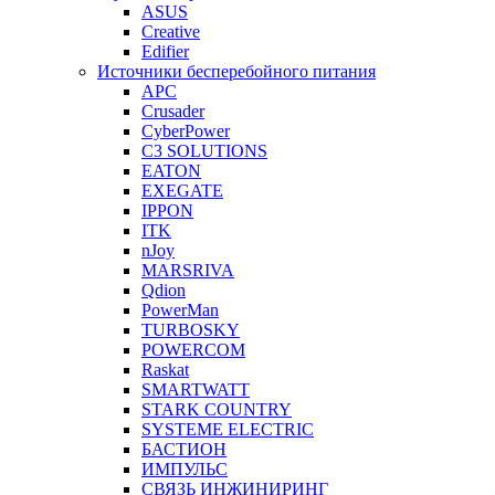
ASUS
Creative
Edifier
Источники бесперебойного питания
APC
Crusader
CyberPower
C3 SOLUTIONS
EATON
EXEGATE
IPPON
ITK
nJoy
MARSRIVA
Qdion
PowerMan
TURBOSKY
POWERCOM
Raskat
SMARTWATT
STARK COUNTRY
SYSTEME ELECTRIC
БАСТИОН
ИМПУЛЬС
СВЯЗЬ ИНЖИНИРИНГ