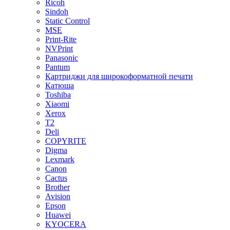
Ricoh
Sindoh
Static Control
MSE
Print-Rite
NVPrint
Panasonic
Pantum
Картриджи для широкоформатной печати
Катюша
Toshiba
Xiaomi
Xerox
T2
Deli
COPYRITE
Digma
Lexmark
Canon
Cactus
Brother
Avision
Epson
Huawei
KYOCERA