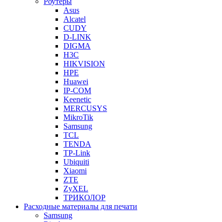
Роутеры
Asus
Alcatel
CUDY
D-LINK
DIGMA
H3C
HIKVISION
HPE
Huawei
IP-COM
Keenetic
MERCUSYS
MikroTik
Samsung
TCL
TENDA
TP-Link
Ubiquiti
Xiaomi
ZTE
ZyXEL
ТРИКОЛОР
Расходные материалы для печати
Samsung