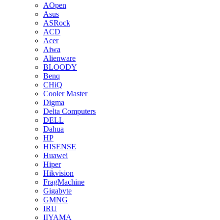
AOpen
Asus
ASRock
ACD
Acer
Aiwa
Alienware
BLOODY
Benq
CHiQ
Cooler Master
Digma
Delta Computers
DELL
Dahua
HP
HISENSE
Huawei
Hiper
Hikvision
FragMachine
Gigabyte
GMNG
IRU
IIYAMA