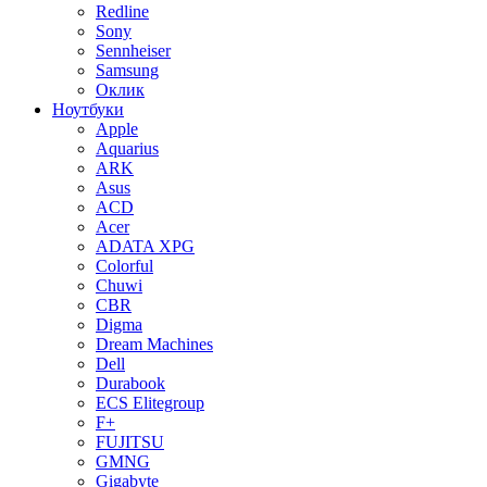
Redline
Sony
Sennheiser
Samsung
Оклик
Ноутбуки
Apple
Aquarius
ARK
Asus
ACD
Acer
ADATA XPG
Colorful
Chuwi
CBR
Digma
Dream Machines
Dell
Durabook
ECS Elitegroup
F+
FUJITSU
GMNG
Gigabyte