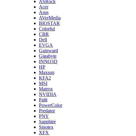
ASRock
Acer
Asus
AVerMedia
BIOSTAR
Colorful
CBR
Dell
EVGA
Gainward
Gigabyte
INNO3D
HP
Maxsun
KFA2
MSI
Matrox
NVIDIA
Palit
PowerColor
Predator
PNY
Sapphire
Sinotex
XFX