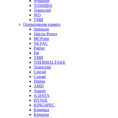
Synology
TOSHIBA
Transcend
WD
ТМИ
Оперативная память
Samsung
Silicon Power
MCPoint
NETAC
Patriot
Pat
ТМИ
THERMALTAKE
Transcend
Crucial
Corsair
Digma
AMD
Apacer
A-DATA
HYNIX
KINGSPEC
Kingmax
Kingston