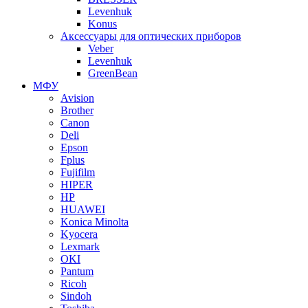
Levenhuk
Konus
Аксессуары для оптических приборов
Veber
Levenhuk
GreenBean
МФУ
Avision
Brother
Canon
Deli
Epson
Fplus
Fujifilm
HIPER
HP
HUAWEI
Konica Minolta
Kyocera
Lexmark
OKI
Pantum
Ricoh
Sindoh