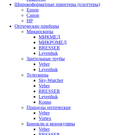
Широкоформатные принтеры (плоттеры)
Epson
Canon
HP
Оптические приборы
Микроскопы
МИКМЕД
МИКРОМЕД
BRESSER
Levenhuk
Зрительные трубы
Veber
Levenhuk
Телескопы
Sky-Watcher
Veber
BRESSER
Levenhuk
Konus
Прицелы оптические
Veber
Vortex
Бинокли и монокуляры
Veber
BRESSER