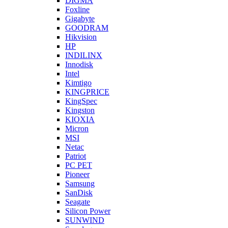
DIGMA
Foxline
Gigabyte
GOODRAM
Hikvision
HP
INDILINX
Innodisk
Intel
Kimtigo
KINGPRICE
KingSpec
Kingston
KIOXIA
Micron
MSI
Netac
Patriot
PC PET
Pioneer
Samsung
SanDisk
Seagate
Silicon Power
SUNWIND