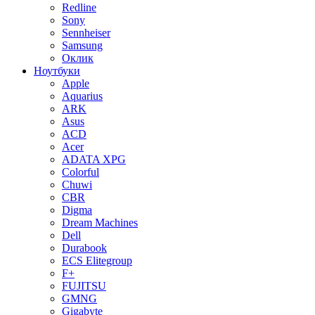
Redline
Sony
Sennheiser
Samsung
Оклик
Ноутбуки
Apple
Aquarius
ARK
Asus
ACD
Acer
ADATA XPG
Colorful
Chuwi
CBR
Digma
Dream Machines
Dell
Durabook
ECS Elitegroup
F+
FUJITSU
GMNG
Gigabyte