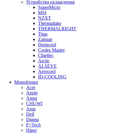
Устройства охлаждения
SuperMicro
MSI
NZXT
Thermaltake
THERMALRIGHT
Titan
Zalman
Deepcool
Cooler Master
Chieftec
Arctic
ALSEYE
Aerocool
ID-COOLING
Моноблоки
Acer
Apple
Amur
CHUWI
Asus
Dell
Digma
F+Tech
Hiper