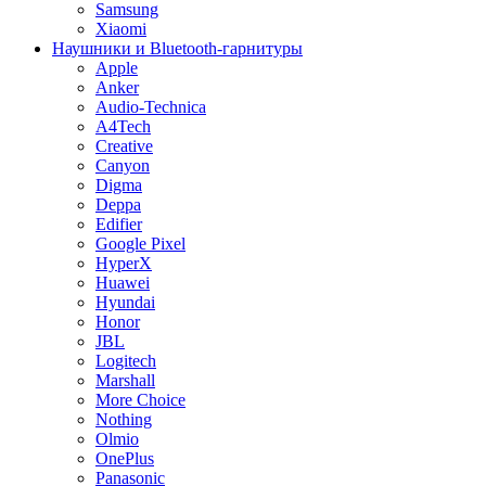
Samsung
Xiaomi
Наушники и Bluetooth-гарнитуры
Apple
Anker
Audio-Technica
A4Tech
Creative
Canyon
Digma
Deppa
Edifier
Google Pixel
HyperX
Huawei
Hyundai
Honor
JBL
Logitech
Marshall
More Choice
Nothing
Olmio
OnePlus
Panasonic