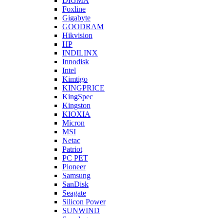
DIGMA
Foxline
Gigabyte
GOODRAM
Hikvision
HP
INDILINX
Innodisk
Intel
Kimtigo
KINGPRICE
KingSpec
Kingston
KIOXIA
Micron
MSI
Netac
Patriot
PC PET
Pioneer
Samsung
SanDisk
Seagate
Silicon Power
SUNWIND