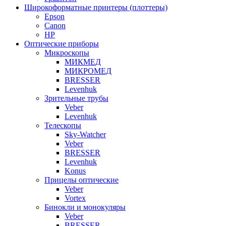
Широкоформатные принтеры (плоттеры)
Epson
Canon
HP
Оптические приборы
Микроскопы
МИКМЕД
МИКРОМЕД
BRESSER
Levenhuk
Зрительные трубы
Veber
Levenhuk
Телескопы
Sky-Watcher
Veber
BRESSER
Levenhuk
Konus
Прицелы оптические
Veber
Vortex
Бинокли и монокуляры
Veber
BRESSER