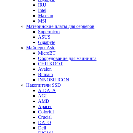
IRU
Intel
Maxsun
MSI
Материнские платы для серверов
Supermicro
ASUS
Gigabyte
Майнеры Asic
MicroBT
Оборудование для майнинга
CHILKOOT
Avalon
Bitmain
INNOSILICON
Накопители SSD
A-DATA
AGI
AMD
Apacer
Colorful
Crucial
DATO
Dell