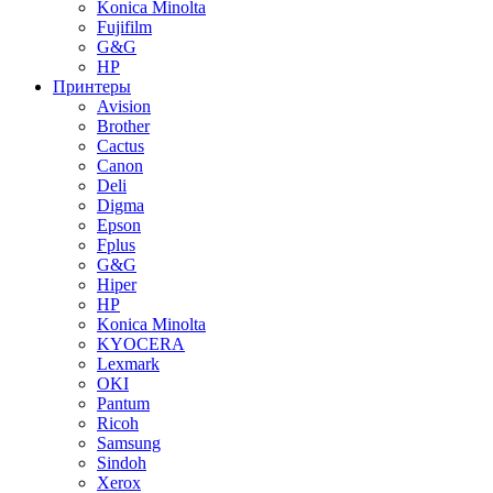
Konica Minolta
Fujifilm
G&G
HP
Принтеры
Avision
Brother
Cactus
Canon
Deli
Digma
Epson
Fplus
G&G
Hiper
HP
Konica Minolta
KYOCERA
Lexmark
OKI
Pantum
Ricoh
Samsung
Sindoh
Xerox