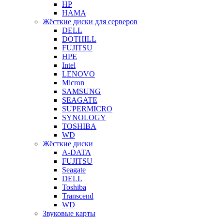
HP
HAMA
Жёсткие диски для серверов
DELL
DOTHILL
FUJITSU
HPE
Intel
LENOVO
Micron
SAMSUNG
SEAGATE
SUPERMICRO
SYNOLOGY
TOSHIBA
WD
Жёсткие диски
A-DATA
FUJITSU
Seagate
DELL
Toshiba
Transcend
WD
Звуковые карты