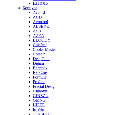
ШТИЛЬ
Корпуса
Accord
ACD
Aerocool
ALSEYE
Asus
AZZA
BLOODY
Chieftec
Cooler Master
Corsair
DeepCool
Digma
Enermax
ExeGate
Formula
Foxline
Fractal Design
Gigabyte
GINZZU
GMNG
HIPER
In-Win
JONSBO