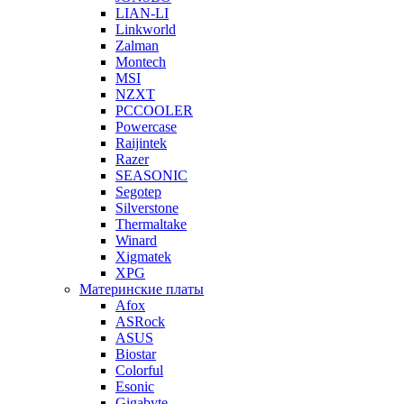
LIAN-LI
Linkworld
Zalman
Montech
MSI
NZXT
PCCOOLER
Powercase
Raijintek
Razer
SEASONIC
Segotep
Silverstone
Thermaltake
Winard
Xigmatek
XPG
Материнские платы
Afox
ASRock
ASUS
Biostar
Colorful
Esonic
Gigabyte