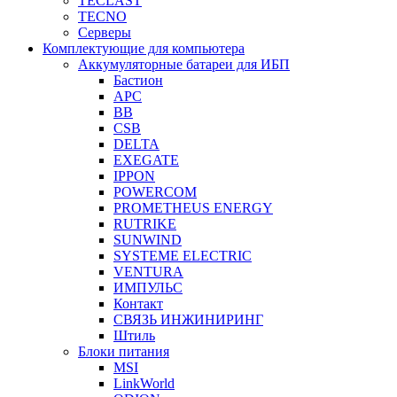
TECLAST
TECNO
Серверы
Комплектующие для компьютера
Аккумуляторные батареи для ИБП
Бастион
APC
BB
CSB
DELTA
EXEGATE
IPPON
POWERCOM
PROMETHEUS ENERGY
RUTRIKE
SUNWIND
SYSTEME ELECTRIC
VENTURA
ИМПУЛЬС
Контакт
СВЯЗЬ ИНЖИНИРИНГ
Штиль
Блоки питания
MSI
LinkWorld