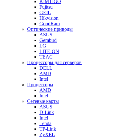
KIMTIGO
Fujitsu
GEIL
Hikvision
GoodRam
Оптические приводы
ASUS
Gembird
LG
LITE-ON
TEAC
Процессоры для серверов
DELL
AMD
Intel
Процессоры
AMD
Intel
Сетевые карты
ASUS
D-Link
Intel
Tenda
TP-Link
ZyXEL