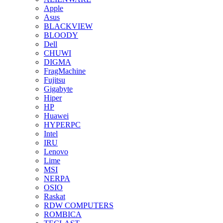
Apple
Asus
BLACKVIEW
BLOODY
Dell
CHUWI
DIGMA
FragMachine
Fujitsu
Gigabyte
Hiper
HP
Huawei
HYPERPC
Intel
IRU
Lenovo
Lime
MSI
NERPA
OSIO
Raskat
RDW COMPUTERS
ROMBICA