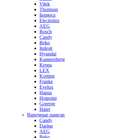
Vitek
Thomson
Бирюса
Electrolux
AEG
Bosch
Candy
Beko
Indesit
Hyundai
Kuppersberg
Krona
LEX
Korting
Franke
Evelux
Hansa
Hotpoint
Gorenje
Haier
Варочные панели
Candy
Darina
AEG
Beko