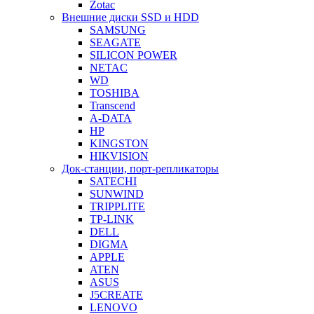
Zotac
Внешние диски SSD и HDD
SAMSUNG
SEAGATE
SILICON POWER
NETAC
WD
TOSHIBA
Transcend
A-DATA
HP
KINGSTON
HIKVISION
Док-станции, порт-репликаторы
SATECHI
SUNWIND
TRIPPLITE
TP-LINK
DELL
DIGMA
APPLE
ATEN
ASUS
J5CREATE
LENOVO