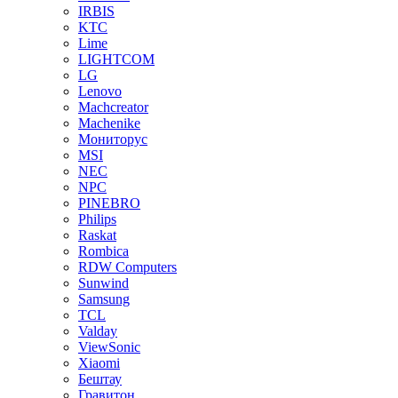
IRBIS
KTC
Lime
LIGHTCOM
LG
Lenovo
Machcreator
Machenike
Мониторус
MSI
NEC
NPC
PINEBRO
Philips
Raskat
Rombica
RDW Computers
Sunwind
Samsung
TCL
Valday
ViewSonic
Xiaomi
Бештау
Гравитон