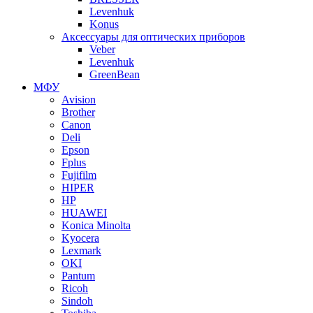
Levenhuk
Konus
Аксессуары для оптических приборов
Veber
Levenhuk
GreenBean
МФУ
Avision
Brother
Canon
Deli
Epson
Fplus
Fujifilm
HIPER
HP
HUAWEI
Konica Minolta
Kyocera
Lexmark
OKI
Pantum
Ricoh
Sindoh