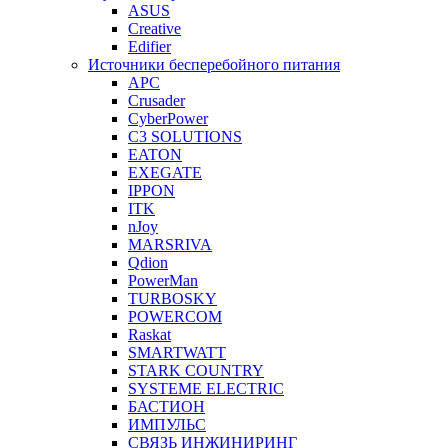
ASUS
Creative
Edifier
Источники бесперебойного питания
APC
Crusader
CyberPower
C3 SOLUTIONS
EATON
EXEGATE
IPPON
ITK
nJoy
MARSRIVA
Qdion
PowerMan
TURBOSKY
POWERCOM
Raskat
SMARTWATT
STARK COUNTRY
SYSTEME ELECTRIC
БАСТИОН
ИМПУЛЬС
СВЯЗЬ ИНЖИНИРИНГ