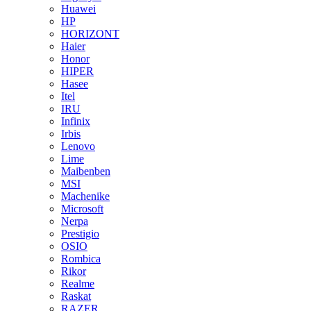
Huawei
HP
HORIZONT
Haier
Honor
HIPER
Hasee
Itel
IRU
Infinix
Irbis
Lenovo
Lime
Maibenben
MSI
Machenike
Microsoft
Nerpa
Prestigio
OSIO
Rombica
Rikor
Realme
Raskat
RAZER