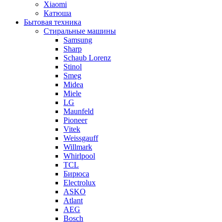
Xiaomi
Катюша
Бытовая техника
Стиральные машины
Samsung
Sharp
Schaub Lorenz
Stinol
Smeg
Midea
Miele
LG
Maunfeld
Pioneer
Vitek
Weissgauff
Willmark
Whirlpool
TCL
Бирюса
Electrolux
ASKO
Atlant
AEG
Bosch