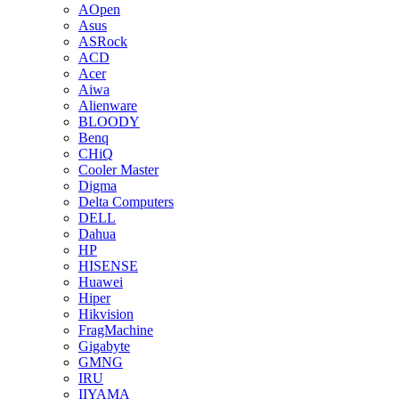
AOpen
Asus
ASRock
ACD
Acer
Aiwa
Alienware
BLOODY
Benq
CHiQ
Cooler Master
Digma
Delta Computers
DELL
Dahua
HP
HISENSE
Huawei
Hiper
Hikvision
FragMachine
Gigabyte
GMNG
IRU
IIYAMA