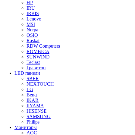
HP
IRU
IRBIS
Lenovo
MSI
Nerpa
OSIO
Raskat
RDW Computers
ROMBICA
SUNWIND
Teclast
Гравитон
LED панели
SBER
NEXTOUCH
LG
Benq
IKAR
IIYAMA
HISENSE
SAMSUNG
Philips
Мониторы
AOC