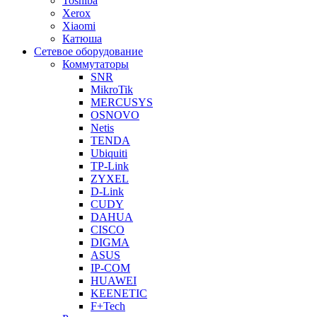
Toshiba
Xerox
Xiaomi
Катюша
Сетевое оборудование
Коммутаторы
SNR
MikroTik
MERCUSYS
OSNOVO
Netis
TENDA
Ubiquiti
TP-Link
ZYXEL
D-Link
CUDY
DAHUA
CISCO
DIGMA
ASUS
IP-COM
HUAWEI
KEENETIC
F+Tech