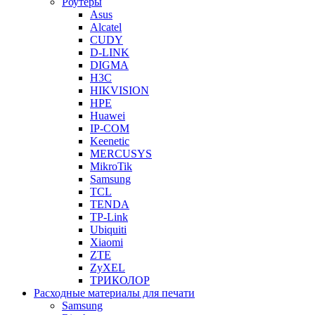
Роутеры
Asus
Alcatel
CUDY
D-LINK
DIGMA
H3C
HIKVISION
HPE
Huawei
IP-COM
Keenetic
MERCUSYS
MikroTik
Samsung
TCL
TENDA
TP-Link
Ubiquiti
Xiaomi
ZTE
ZyXEL
ТРИКОЛОР
Расходные материалы для печати
Samsung