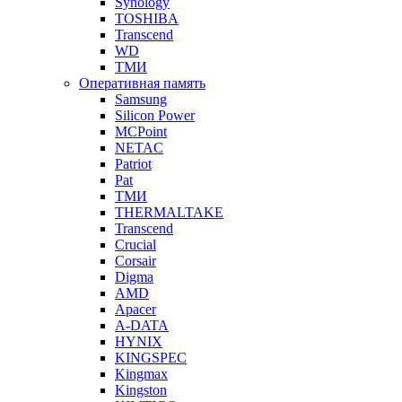
Synology
TOSHIBA
Transcend
WD
ТМИ
Оперативная память
Samsung
Silicon Power
MCPoint
NETAC
Patriot
Pat
ТМИ
THERMALTAKE
Transcend
Crucial
Corsair
Digma
AMD
Apacer
A-DATA
HYNIX
KINGSPEC
Kingmax
Kingston