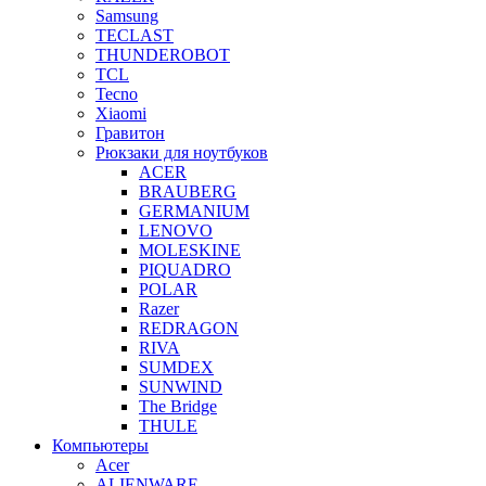
Samsung
TECLAST
THUNDEROBOT
TCL
Tecno
Xiaomi
Гравитон
Рюкзаки для ноутбуков
ACER
BRAUBERG
GERMANIUM
LENOVO
MOLESKINE
PIQUADRO
POLAR
Razer
REDRAGON
RIVA
SUMDEX
SUNWIND
The Bridge
THULE
Компьютеры
Acer
ALIENWARE