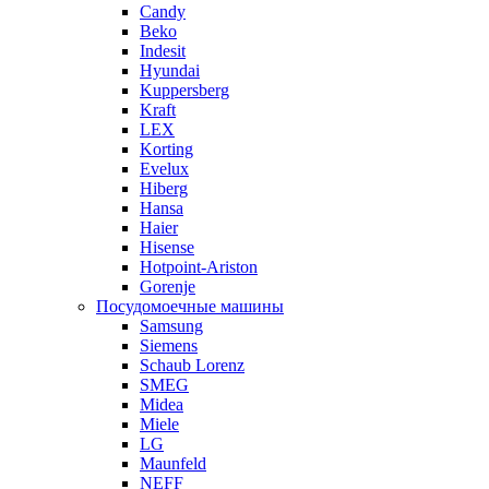
Candy
Beko
Indesit
Hyundai
Kuppersberg
Kraft
LEX
Korting
Evelux
Hiberg
Hansa
Haier
Hisense
Hotpoint-Ariston
Gorenje
Посудомоечные машины
Samsung
Siemens
Schaub Lorenz
SMEG
Midea
Miele
LG
Maunfeld
NEFF