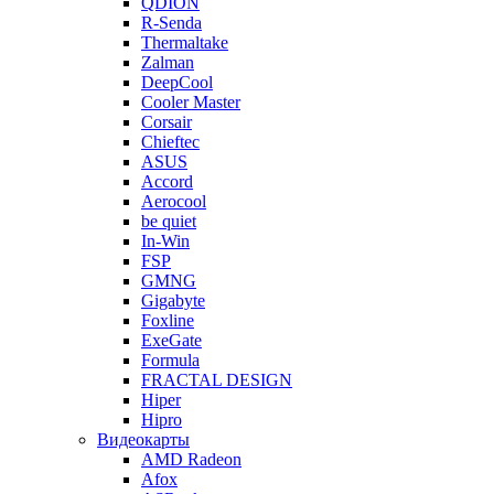
QDION
R-Senda
Thermaltake
Zalman
DeepCool
Cooler Master
Corsair
Chieftec
ASUS
Accord
Aerocool
be quiet
In-Win
FSP
GMNG
Gigabyte
Foxline
ExeGate
Formula
FRACTAL DESIGN
Hiper
Hipro
Видеокарты
AMD Radeon
Afox