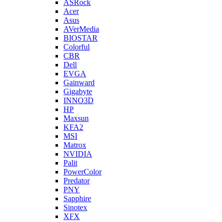
ASRock
Acer
Asus
AVerMedia
BIOSTAR
Colorful
CBR
Dell
EVGA
Gainward
Gigabyte
INNO3D
HP
Maxsun
KFA2
MSI
Matrox
NVIDIA
Palit
PowerColor
Predator
PNY
Sapphire
Sinotex
XFX