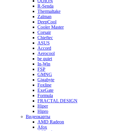
QDION
R-Senda
Thermaltake
Zalman
DeepCool
Cooler Master
Corsair
Chieftec
ASUS
Accord
Aerocool
be quiet
In-Win
FSP
GMNG
Gigabyte
Foxline
ExeGate
Formula
FRACTAL DESIGN
Hiper
Hipro
Видеокарты
AMD Radeon
Afox