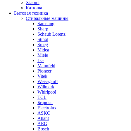
Xiaomi
Катюша
Бытовая техника
Стиральные машины
Samsung
Sharp
Schaub Lorenz
Stinol
Smeg
Midea
Miele
LG
Maunfeld
Pioneer
Vitek
Weissgauff
Willmark
Whirlpool
TCL
Бирюса
Electrolux
ASKO
Atlant
AEG
Bosch