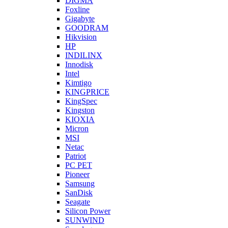
DIGMA
Foxline
Gigabyte
GOODRAM
Hikvision
HP
INDILINX
Innodisk
Intel
Kimtigo
KINGPRICE
KingSpec
Kingston
KIOXIA
Micron
MSI
Netac
Patriot
PC PET
Pioneer
Samsung
SanDisk
Seagate
Silicon Power
SUNWIND