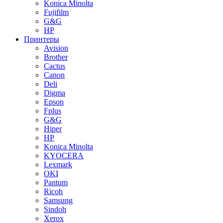
Konica Minolta
Fujifilm
G&G
HP
Принтеры
Avision
Brother
Cactus
Canon
Deli
Digma
Epson
Fplus
G&G
Hiper
HP
Konica Minolta
KYOCERA
Lexmark
OKI
Pantum
Ricoh
Samsung
Sindoh
Xerox