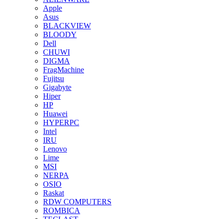
Apple
Asus
BLACKVIEW
BLOODY
Dell
CHUWI
DIGMA
FragMachine
Fujitsu
Gigabyte
Hiper
HP
Huawei
HYPERPC
Intel
IRU
Lenovo
Lime
MSI
NERPA
OSIO
Raskat
RDW COMPUTERS
ROMBICA