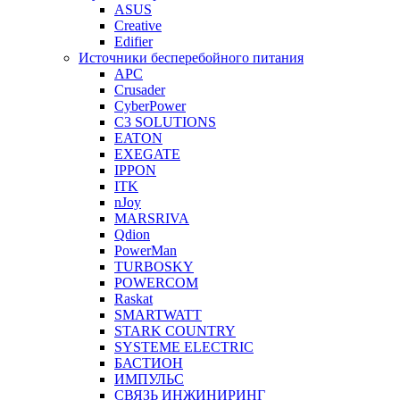
ASUS
Creative
Edifier
Источники бесперебойного питания
APC
Crusader
CyberPower
C3 SOLUTIONS
EATON
EXEGATE
IPPON
ITK
nJoy
MARSRIVA
Qdion
PowerMan
TURBOSKY
POWERCOM
Raskat
SMARTWATT
STARK COUNTRY
SYSTEME ELECTRIC
БАСТИОН
ИМПУЛЬС
СВЯЗЬ ИНЖИНИРИНГ