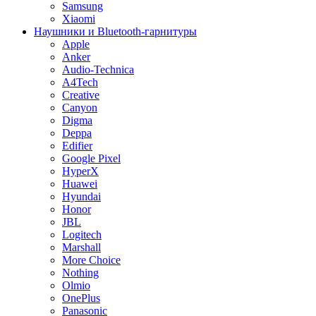
Samsung
Xiaomi
Наушники и Bluetooth-гарнитуры
Apple
Anker
Audio-Technica
A4Tech
Creative
Canyon
Digma
Deppa
Edifier
Google Pixel
HyperX
Huawei
Hyundai
Honor
JBL
Logitech
Marshall
More Choice
Nothing
Olmio
OnePlus
Panasonic