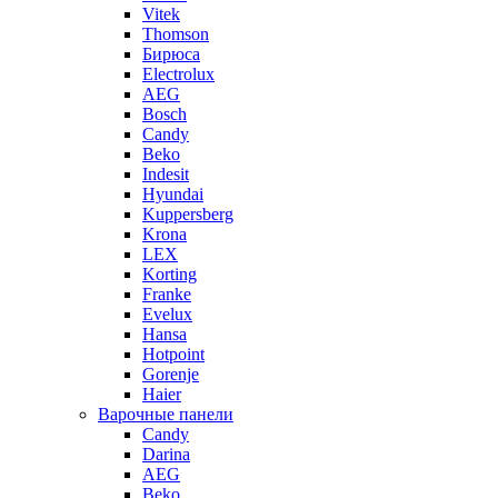
Vitek
Thomson
Бирюса
Electrolux
AEG
Bosch
Candy
Beko
Indesit
Hyundai
Kuppersberg
Krona
LEX
Korting
Franke
Evelux
Hansa
Hotpoint
Gorenje
Haier
Варочные панели
Candy
Darina
AEG
Beko