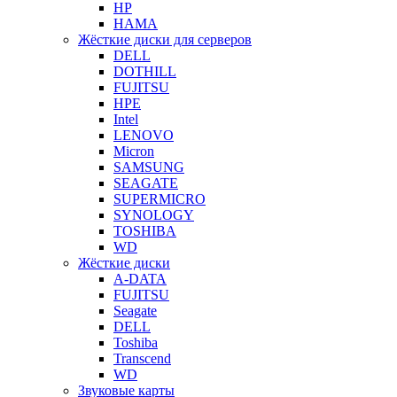
HP
HAMA
Жёсткие диски для серверов
DELL
DOTHILL
FUJITSU
HPE
Intel
LENOVO
Micron
SAMSUNG
SEAGATE
SUPERMICRO
SYNOLOGY
TOSHIBA
WD
Жёсткие диски
A-DATA
FUJITSU
Seagate
DELL
Toshiba
Transcend
WD
Звуковые карты