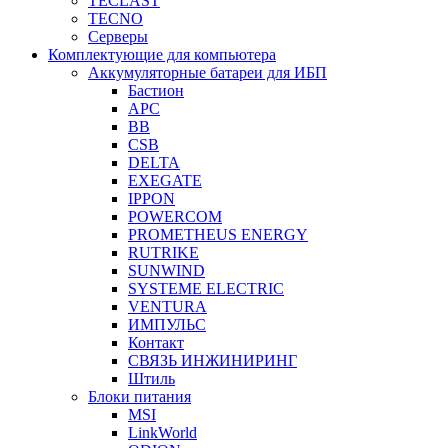
TECLAST
TECNO
Серверы
Комплектующие для компьютера
Аккумуляторные батареи для ИБП
Бастион
APC
BB
CSB
DELTA
EXEGATE
IPPON
POWERCOM
PROMETHEUS ENERGY
RUTRIKE
SUNWIND
SYSTEME ELECTRIC
VENTURA
ИМПУЛЬС
Контакт
СВЯЗЬ ИНЖИНИРИНГ
Штиль
Блоки питания
MSI
LinkWorld