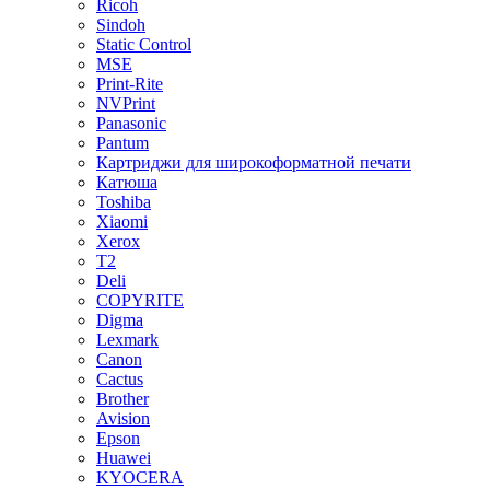
Ricoh
Sindoh
Static Control
MSE
Print-Rite
NVPrint
Panasonic
Pantum
Картриджи для широкоформатной печати
Катюша
Toshiba
Xiaomi
Xerox
T2
Deli
COPYRITE
Digma
Lexmark
Canon
Cactus
Brother
Avision
Epson
Huawei
KYOCERA