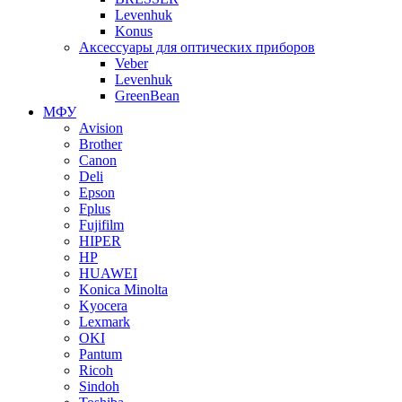
Levenhuk
Konus
Аксессуары для оптических приборов
Veber
Levenhuk
GreenBean
МФУ
Avision
Brother
Canon
Deli
Epson
Fplus
Fujifilm
HIPER
HP
HUAWEI
Konica Minolta
Kyocera
Lexmark
OKI
Pantum
Ricoh
Sindoh