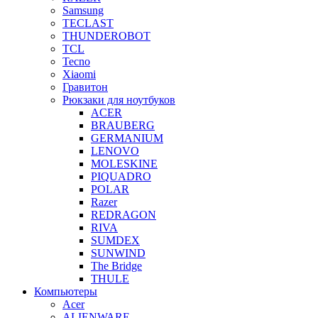
Samsung
TECLAST
THUNDEROBOT
TCL
Tecno
Xiaomi
Гравитон
Рюкзаки для ноутбуков
ACER
BRAUBERG
GERMANIUM
LENOVO
MOLESKINE
PIQUADRO
POLAR
Razer
REDRAGON
RIVA
SUMDEX
SUNWIND
The Bridge
THULE
Компьютеры
Acer
ALIENWARE