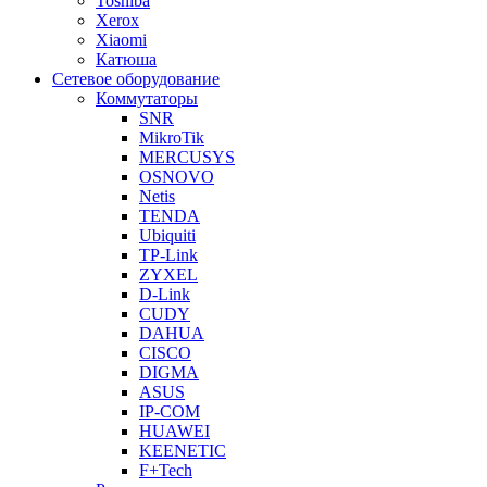
Toshiba
Xerox
Xiaomi
Катюша
Сетевое оборудование
Коммутаторы
SNR
MikroTik
MERCUSYS
OSNOVO
Netis
TENDA
Ubiquiti
TP-Link
ZYXEL
D-Link
CUDY
DAHUA
CISCO
DIGMA
ASUS
IP-COM
HUAWEI
KEENETIC
F+Tech