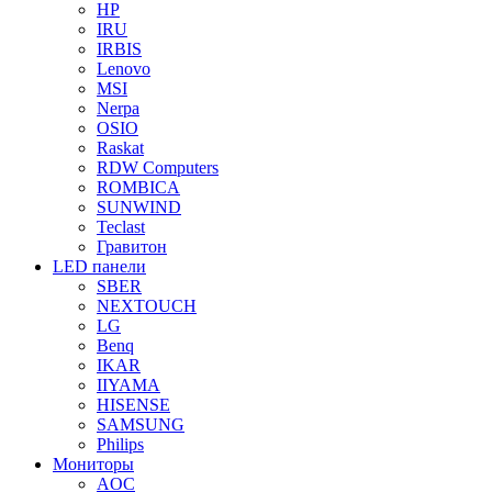
HP
IRU
IRBIS
Lenovo
MSI
Nerpa
OSIO
Raskat
RDW Computers
ROMBICA
SUNWIND
Teclast
Гравитон
LED панели
SBER
NEXTOUCH
LG
Benq
IKAR
IIYAMA
HISENSE
SAMSUNG
Philips
Мониторы
AOC