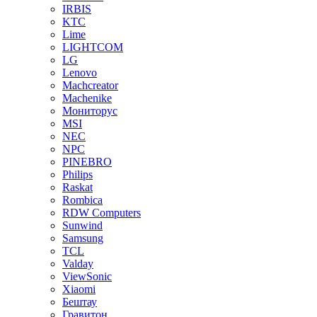
IRBIS
KTC
Lime
LIGHTCOM
LG
Lenovo
Machcreator
Machenike
Мониторус
MSI
NEC
NPC
PINEBRO
Philips
Raskat
Rombica
RDW Computers
Sunwind
Samsung
TCL
Valday
ViewSonic
Xiaomi
Бештау
Гравитон