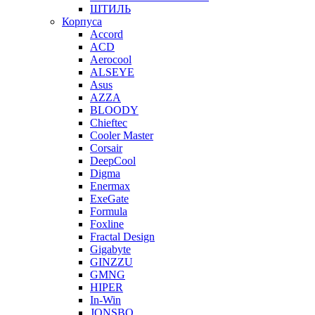
ШТИЛЬ
Корпуса
Accord
ACD
Aerocool
ALSEYE
Asus
AZZA
BLOODY
Chieftec
Cooler Master
Corsair
DeepCool
Digma
Enermax
ExeGate
Formula
Foxline
Fractal Design
Gigabyte
GINZZU
GMNG
HIPER
In-Win
JONSBO