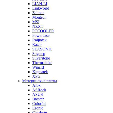
LIAN-LI
Linkworld
Zalman
Montech
MSI
NZXT
PCCOOLER
Powercase
Raijintek
Razer
SEASONIC
Segotep
Silverstone
Thermaltake
Winard
Xigmatek
XPG
Материнские платы
Afox
ASRock
ASUS
Biostar
Colorful
Esonic
Gigabyte