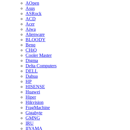
AOpen
Asus
ASRock
ACD
Acer
Aiwa
Alienware
BLOODY
Benq
CHiQ
Cooler Master
Digma
Delta Computers
DELL
Dahua
HP
HISENSE
Huawei
Hiper
Hikvision
FragMachine
Gigabyte
GMNG
IRU
IIYAMA