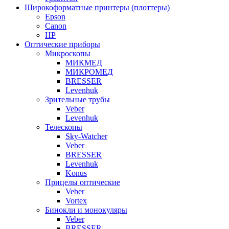
Широкоформатные принтеры (плоттеры)
Epson
Canon
HP
Оптические приборы
Микроскопы
МИКМЕД
МИКРОМЕД
BRESSER
Levenhuk
Зрительные трубы
Veber
Levenhuk
Телескопы
Sky-Watcher
Veber
BRESSER
Levenhuk
Konus
Прицелы оптические
Veber
Vortex
Бинокли и монокуляры
Veber
BRESSER