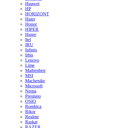
Huawei
HP
HORIZONT
Haier
Honor
HIPER
Hasee
Itel
IRU
Infinix
Irbis
Lenovo
Lime
Maibenben
MSI
Machenike
Microsoft
Nerpa
Prestigio
OSIO
Rombica
Rikor
Realme
Raskat
RAZER