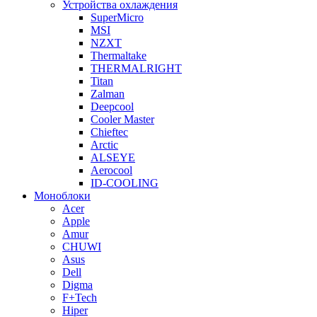
Устройства охлаждения
SuperMicro
MSI
NZXT
Thermaltake
THERMALRIGHT
Titan
Zalman
Deepcool
Cooler Master
Chieftec
Arctic
ALSEYE
Aerocool
ID-COOLING
Моноблоки
Acer
Apple
Amur
CHUWI
Asus
Dell
Digma
F+Tech
Hiper