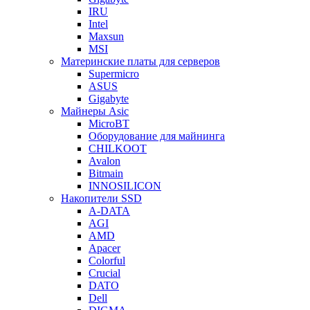
IRU
Intel
Maxsun
MSI
Материнские платы для серверов
Supermicro
ASUS
Gigabyte
Майнеры Asic
MicroBT
Оборудование для майнинга
CHILKOOT
Avalon
Bitmain
INNOSILICON
Накопители SSD
A-DATA
AGI
AMD
Apacer
Colorful
Crucial
DATO
Dell