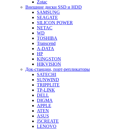
Zotac
Внешние диски SSD и HDD
SAMSUNG
SEAGATE
SILICON POWER
NETAC
WD
TOSHIBA
Transcend
A-DATA
HP
KINGSTON
HIKVISION
Док-станции, порт-репликаторы
SATECHI
SUNWIND
TRIPPLITE
TP-LINK
DELL
DIGMA
APPLE
ATEN
ASUS
J5CREATE
LENOVO