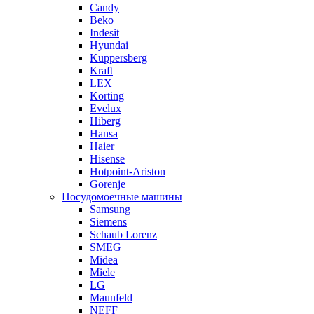
Candy
Beko
Indesit
Hyundai
Kuppersberg
Kraft
LEX
Korting
Evelux
Hiberg
Hansa
Haier
Hisense
Hotpoint-Ariston
Gorenje
Посудомоечные машины
Samsung
Siemens
Schaub Lorenz
SMEG
Midea
Miele
LG
Maunfeld
NEFF