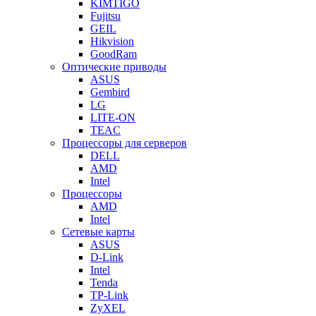
KIMTIGO
Fujitsu
GEIL
Hikvision
GoodRam
Оптические приводы
ASUS
Gembird
LG
LITE-ON
TEAC
Процессоры для серверов
DELL
AMD
Intel
Процессоры
AMD
Intel
Сетевые карты
ASUS
D-Link
Intel
Tenda
TP-Link
ZyXEL