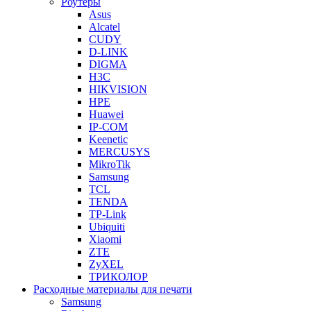
Роутеры
Asus
Alcatel
CUDY
D-LINK
DIGMA
H3C
HIKVISION
HPE
Huawei
IP-COM
Keenetic
MERCUSYS
MikroTik
Samsung
TCL
TENDA
TP-Link
Ubiquiti
Xiaomi
ZTE
ZyXEL
ТРИКОЛОР
Расходные материалы для печати
Samsung