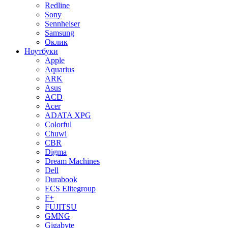
Redline
Sony
Sennheiser
Samsung
Оклик
Ноутбуки
Apple
Aquarius
ARK
Asus
ACD
Acer
ADATA XPG
Colorful
Chuwi
CBR
Digma
Dream Machines
Dell
Durabook
ECS Elitegroup
F+
FUJITSU
GMNG
Gigabyte