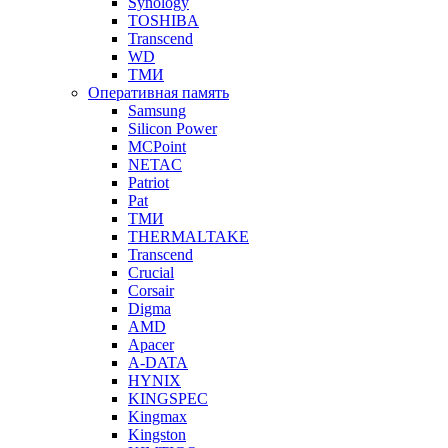
Synology
TOSHIBA
Transcend
WD
ТМИ
Оперативная память
Samsung
Silicon Power
MCPoint
NETAC
Patriot
Pat
ТМИ
THERMALTAKE
Transcend
Crucial
Corsair
Digma
AMD
Apacer
A-DATA
HYNIX
KINGSPEC
Kingmax
Kingston