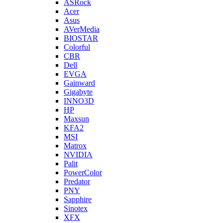
ASRock
Acer
Asus
AVerMedia
BIOSTAR
Colorful
CBR
Dell
EVGA
Gainward
Gigabyte
INNO3D
HP
Maxsun
KFA2
MSI
Matrox
NVIDIA
Palit
PowerColor
Predator
PNY
Sapphire
Sinotex
XFX