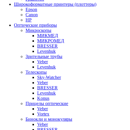
Широкоформатные принтеры (плоттеры)
Epson
Canon
HP
Оптические приборы
Микроскопы
МИКМЕД
МИКРОМЕД
BRESSER
Levenhuk
Зрительные трубы
Veber
Levenhuk
Телескопы
Sky-Watcher
Veber
BRESSER
Levenhuk
Konus
Прицелы оптические
Veber
Vortex
Бинокли и монокуляры
Veber
BRESSER