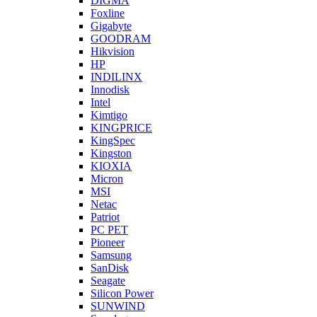
DIGMA
Foxline
Gigabyte
GOODRAM
Hikvision
HP
INDILINX
Innodisk
Intel
Kimtigo
KINGPRICE
KingSpec
Kingston
KIOXIA
Micron
MSI
Netac
Patriot
PC PET
Pioneer
Samsung
SanDisk
Seagate
Silicon Power
SUNWIND