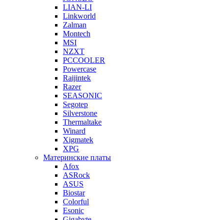
LIAN-LI
Linkworld
Zalman
Montech
MSI
NZXT
PCCOOLER
Powercase
Raijintek
Razer
SEASONIC
Segotep
Silverstone
Thermaltake
Winard
Xigmatek
XPG
Материнские платы
Afox
ASRock
ASUS
Biostar
Colorful
Esonic
Gigabyte