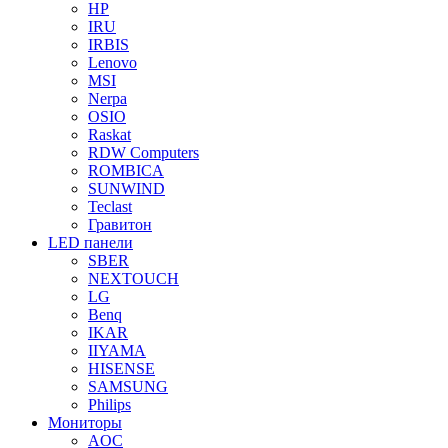
HP
IRU
IRBIS
Lenovo
MSI
Nerpa
OSIO
Raskat
RDW Computers
ROMBICA
SUNWIND
Teclast
Гравитон
LED панели
SBER
NEXTOUCH
LG
Benq
IKAR
IIYAMA
HISENSE
SAMSUNG
Philips
Мониторы
AOC