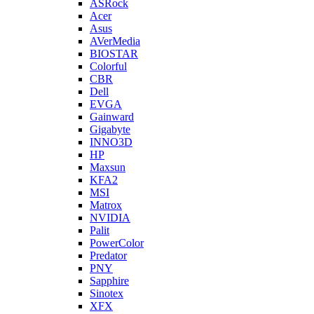
ASRock
Acer
Asus
AVerMedia
BIOSTAR
Colorful
CBR
Dell
EVGA
Gainward
Gigabyte
INNO3D
HP
Maxsun
KFA2
MSI
Matrox
NVIDIA
Palit
PowerColor
Predator
PNY
Sapphire
Sinotex
XFX