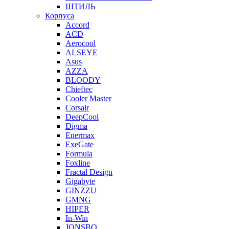
ШТИЛЬ
Корпуса
Accord
ACD
Aerocool
ALSEYE
Asus
AZZA
BLOODY
Chieftec
Cooler Master
Corsair
DeepCool
Digma
Enermax
ExeGate
Formula
Foxline
Fractal Design
Gigabyte
GINZZU
GMNG
HIPER
In-Win
JONSBO