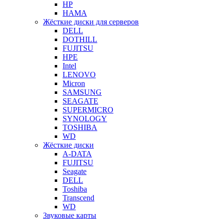
HP
HAMA
Жёсткие диски для серверов
DELL
DOTHILL
FUJITSU
HPE
Intel
LENOVO
Micron
SAMSUNG
SEAGATE
SUPERMICRO
SYNOLOGY
TOSHIBA
WD
Жёсткие диски
A-DATA
FUJITSU
Seagate
DELL
Toshiba
Transcend
WD
Звуковые карты