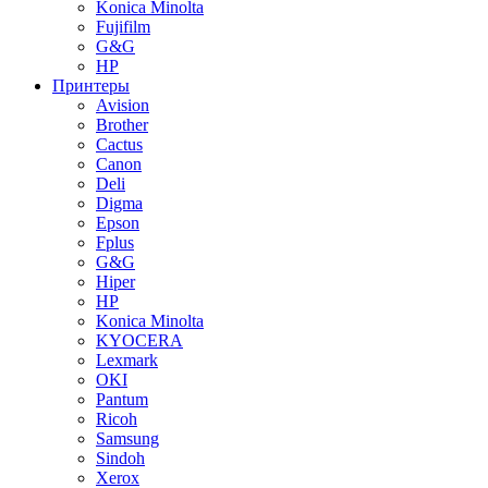
Konica Minolta
Fujifilm
G&G
HP
Принтеры
Avision
Brother
Cactus
Canon
Deli
Digma
Epson
Fplus
G&G
Hiper
HP
Konica Minolta
KYOCERA
Lexmark
OKI
Pantum
Ricoh
Samsung
Sindoh
Xerox