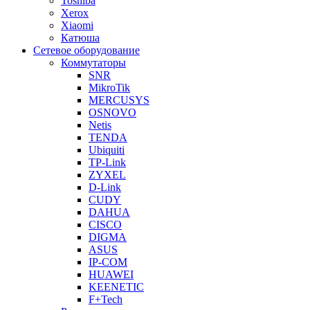
Toshiba
Xerox
Xiaomi
Катюша
Сетевое оборудование
Коммутаторы
SNR
MikroTik
MERCUSYS
OSNOVO
Netis
TENDA
Ubiquiti
TP-Link
ZYXEL
D-Link
CUDY
DAHUA
CISCO
DIGMA
ASUS
IP-COM
HUAWEI
KEENETIC
F+Tech