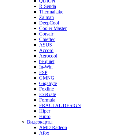
QDION
R-Senda
Thermaltake
Zalman
DeepCool
Cooler Master
Corsair
Chieftec
ASUS
Accord
Aerocool
be quiet
In-Win
FSP
GMNG
Gigabyte
Foxline
ExeGate
Formula
FRACTAL DESIGN
Hiper
Hipro
Видеокарты
AMD Radeon
Afox