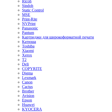
Ricoh
Sindoh
Static Control
MSE
Print-Rite
NVPrint
Panasonic
Pantum
Картриджи для широкоформатной печати
Катюша
Toshiba
Xiaomi
Xerox
T2
Deli
COPYRITE
Digma
Lexmark
Canon
Cactus
Brother
Avision
Epson
Huawei
KYOCERA