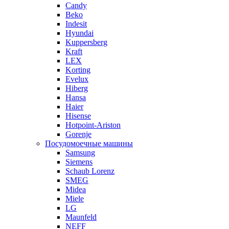
Candy
Beko
Indesit
Hyundai
Kuppersberg
Kraft
LEX
Korting
Evelux
Hiberg
Hansa
Haier
Hisense
Hotpoint-Ariston
Gorenje
Посудомоечные машины
Samsung
Siemens
Schaub Lorenz
SMEG
Midea
Miele
LG
Maunfeld
NEFF