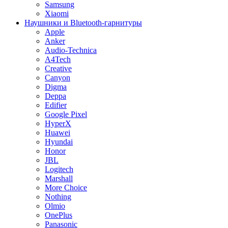
Samsung
Xiaomi
Наушники и Bluetooth-гарнитуры
Apple
Anker
Audio-Technica
A4Tech
Creative
Canyon
Digma
Deppa
Edifier
Google Pixel
HyperX
Huawei
Hyundai
Honor
JBL
Logitech
Marshall
More Choice
Nothing
Olmio
OnePlus
Panasonic