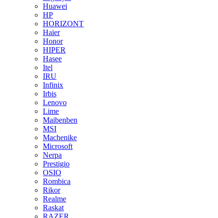
Huawei
HP
HORIZONT
Haier
Honor
HIPER
Hasee
Itel
IRU
Infinix
Irbis
Lenovo
Lime
Maibenben
MSI
Machenike
Microsoft
Nerpa
Prestigio
OSIO
Rombica
Rikor
Realme
Raskat
RAZER