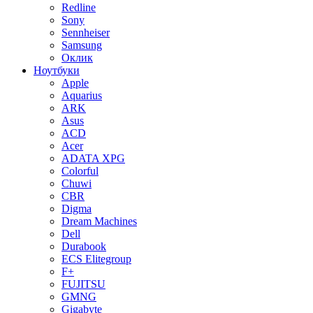
Redline
Sony
Sennheiser
Samsung
Оклик
Ноутбуки
Apple
Aquarius
ARK
Asus
ACD
Acer
ADATA XPG
Colorful
Chuwi
CBR
Digma
Dream Machines
Dell
Durabook
ECS Elitegroup
F+
FUJITSU
GMNG
Gigabyte