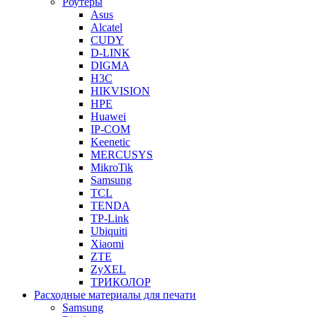
Роутеры
Asus
Alcatel
CUDY
D-LINK
DIGMA
H3C
HIKVISION
HPE
Huawei
IP-COM
Keenetic
MERCUSYS
MikroTik
Samsung
TCL
TENDA
TP-Link
Ubiquiti
Xiaomi
ZTE
ZyXEL
ТРИКОЛОР
Расходные материалы для печати
Samsung