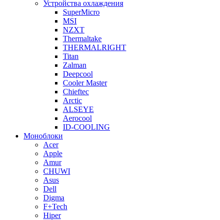
Устройства охлаждения
SuperMicro
MSI
NZXT
Thermaltake
THERMALRIGHT
Titan
Zalman
Deepcool
Cooler Master
Chieftec
Arctic
ALSEYE
Aerocool
ID-COOLING
Моноблоки
Acer
Apple
Amur
CHUWI
Asus
Dell
Digma
F+Tech
Hiper