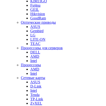
KIMTIGO
Fujitsu
GEIL
Hikvision
GoodRam
Оптические приводы
ASUS
Gembird
LG
LITE-ON
TEAC
Процессоры для серверов
DELL
AMD
Intel
Процессоры
AMD
Intel
Сетевые карты
ASUS
D-Link
Intel
Tenda
TP-Link
ZyXEL