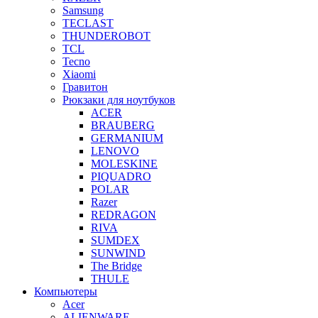
Samsung
TECLAST
THUNDEROBOT
TCL
Tecno
Xiaomi
Гравитон
Рюкзаки для ноутбуков
ACER
BRAUBERG
GERMANIUM
LENOVO
MOLESKINE
PIQUADRO
POLAR
Razer
REDRAGON
RIVA
SUMDEX
SUNWIND
The Bridge
THULE
Компьютеры
Acer
ALIENWARE