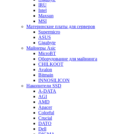
IRU
Intel
Maxsun
MSI
Материнские платы для серверов
Supermicro
ASUS
Gigabyte
Майнеры Asic
MicroBT
Оборудование для майнинга
CHILKOOT
Avalon
Bitmain
INNOSILICON
Накопители SSD
A-DATA
AGI
AMD
Apacer
Colorful
Crucial
DATO
Dell