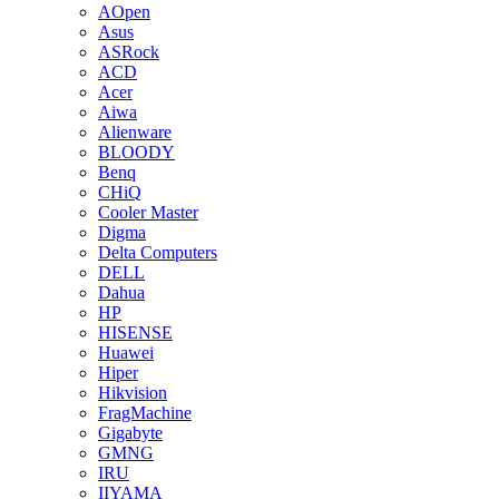
AOpen
Asus
ASRock
ACD
Acer
Aiwa
Alienware
BLOODY
Benq
CHiQ
Cooler Master
Digma
Delta Computers
DELL
Dahua
HP
HISENSE
Huawei
Hiper
Hikvision
FragMachine
Gigabyte
GMNG
IRU
IIYAMA