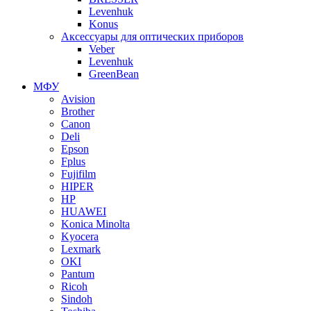
Levenhuk
Konus
Аксессуары для оптических приборов
Veber
Levenhuk
GreenBean
МФУ
Avision
Brother
Canon
Deli
Epson
Fplus
Fujifilm
HIPER
HP
HUAWEI
Konica Minolta
Kyocera
Lexmark
OKI
Pantum
Ricoh
Sindoh