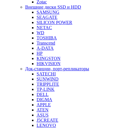
Zotac
Внешние диски SSD и HDD
SAMSUNG
SEAGATE
SILICON POWER
NETAC
WD
TOSHIBA
Transcend
A-DATA
HP
KINGSTON
HIKVISION
Док-станции, порт-репликаторы
SATECHI
SUNWIND
TRIPPLITE
TP-LINK
DELL
DIGMA
APPLE
ATEN
ASUS
J5CREATE
LENOVO