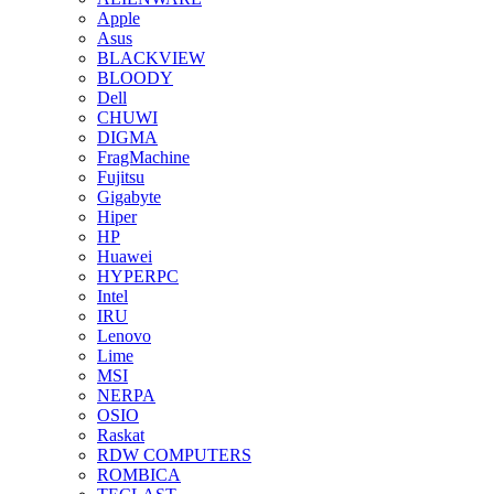
Apple
Asus
BLACKVIEW
BLOODY
Dell
CHUWI
DIGMA
FragMachine
Fujitsu
Gigabyte
Hiper
HP
Huawei
HYPERPC
Intel
IRU
Lenovo
Lime
MSI
NERPA
OSIO
Raskat
RDW COMPUTERS
ROMBICA