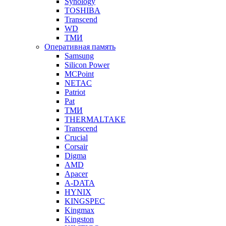
Synology
TOSHIBA
Transcend
WD
ТМИ
Оперативная память
Samsung
Silicon Power
MCPoint
NETAC
Patriot
Pat
ТМИ
THERMALTAKE
Transcend
Crucial
Corsair
Digma
AMD
Apacer
A-DATA
HYNIX
KINGSPEC
Kingmax
Kingston