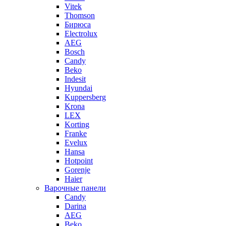
Vitek
Thomson
Бирюса
Electrolux
AEG
Bosch
Candy
Beko
Indesit
Hyundai
Kuppersberg
Krona
LEX
Korting
Franke
Evelux
Hansa
Hotpoint
Gorenje
Haier
Варочные панели
Candy
Darina
AEG
Beko