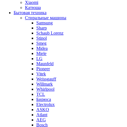
Xiaomi
Катюша
Бытовая техника
Стиральные машины
Samsung
Sharp
Schaub Lorenz
Stinol
Smeg
Midea
Miele
LG
Maunfeld
Pioneer
Vitek
Weissgauff
Willmark
Whirlpool
TCL
Бирюса
Electrolux
ASKO
Atlant
AEG
Bosch