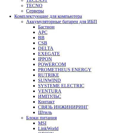
TECLAST
TECNO
Серверы
Комплектующие для компьютера
Аккумуляторные батареи для ИБП
Бастион
APC
BB
CSB
DELTA
EXEGATE
IPPON
POWERCOM
PROMETHEUS ENERGY
RUTRIKE
SUNWIND
SYSTEME ELECTRIC
VENTURA
ИМПУЛЬС
Контакт
СВЯЗЬ ИНЖИНИРИНГ
Штиль
Блоки питания
MSI
LinkWorld