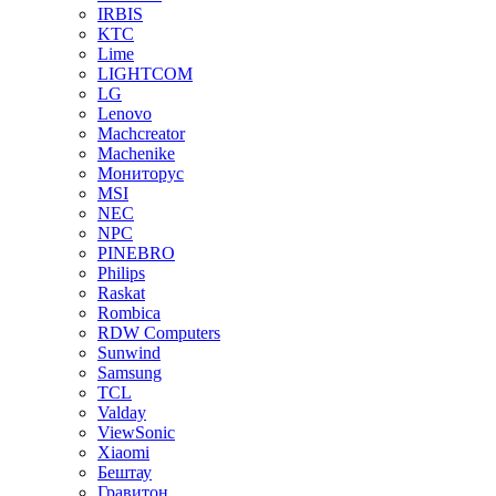
IRBIS
KTC
Lime
LIGHTCOM
LG
Lenovo
Machcreator
Machenike
Мониторус
MSI
NEC
NPC
PINEBRO
Philips
Raskat
Rombica
RDW Computers
Sunwind
Samsung
TCL
Valday
ViewSonic
Xiaomi
Бештау
Гравитон