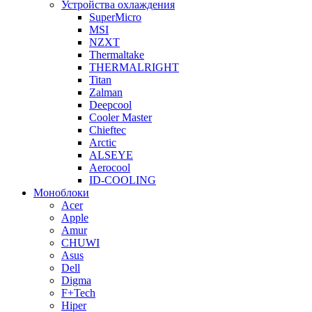
Устройства охлаждения
SuperMicro
MSI
NZXT
Thermaltake
THERMALRIGHT
Titan
Zalman
Deepcool
Cooler Master
Chieftec
Arctic
ALSEYE
Aerocool
ID-COOLING
Моноблоки
Acer
Apple
Amur
CHUWI
Asus
Dell
Digma
F+Tech
Hiper