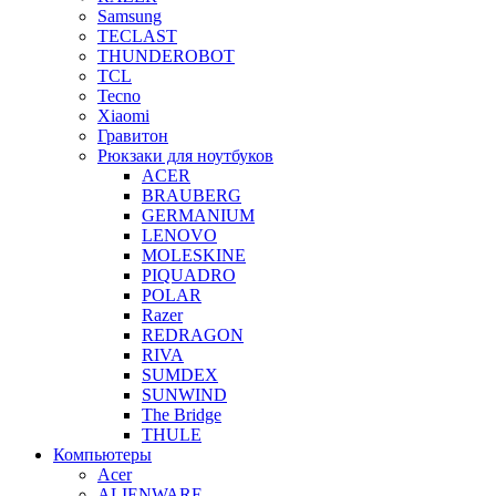
Samsung
TECLAST
THUNDEROBOT
TCL
Tecno
Xiaomi
Гравитон
Рюкзаки для ноутбуков
ACER
BRAUBERG
GERMANIUM
LENOVO
MOLESKINE
PIQUADRO
POLAR
Razer
REDRAGON
RIVA
SUMDEX
SUNWIND
The Bridge
THULE
Компьютеры
Acer
ALIENWARE