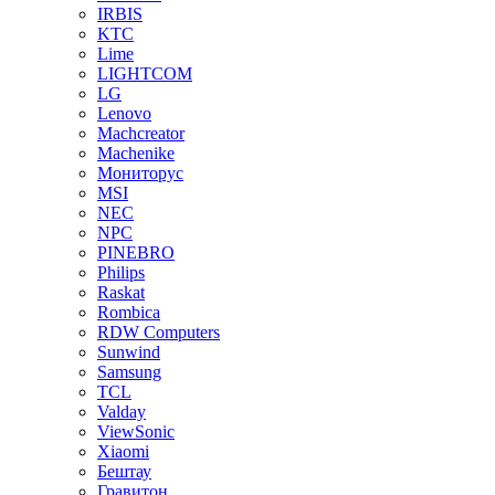
IRBIS
KTC
Lime
LIGHTCOM
LG
Lenovo
Machcreator
Machenike
Мониторус
MSI
NEC
NPC
PINEBRO
Philips
Raskat
Rombica
RDW Computers
Sunwind
Samsung
TCL
Valday
ViewSonic
Xiaomi
Бештау
Гравитон