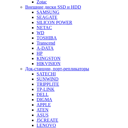
Zotac
Внешние диски SSD и HDD
SAMSUNG
SEAGATE
SILICON POWER
NETAC
WD
TOSHIBA
Transcend
A-DATA
HP
KINGSTON
HIKVISION
Док-станции, порт-репликаторы
SATECHI
SUNWIND
TRIPPLITE
TP-LINK
DELL
DIGMA
APPLE
ATEN
ASUS
J5CREATE
LENOVO