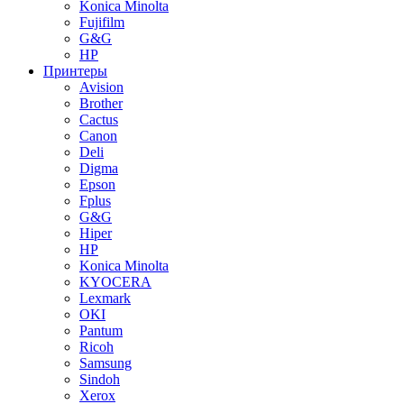
Konica Minolta
Fujifilm
G&G
HP
Принтеры
Avision
Brother
Cactus
Canon
Deli
Digma
Epson
Fplus
G&G
Hiper
HP
Konica Minolta
KYOCERA
Lexmark
OKI
Pantum
Ricoh
Samsung
Sindoh
Xerox