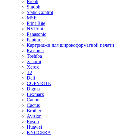
Ricoh
Sindoh
Static Control
MSE
Print-Rite
NVPrint
Panasonic
Pantum
Картриджи для широкоформатной печати
Катюша
Toshiba
Xiaomi
Xerox
T2
Deli
COPYRITE
Digma
Lexmark
Canon
Cactus
Brother
Avision
Epson
Huawei
KYOCERA