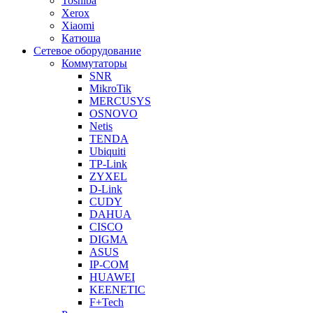
Toshiba
Xerox
Xiaomi
Катюша
Сетевое оборудование
Коммутаторы
SNR
MikroTik
MERCUSYS
OSNOVO
Netis
TENDA
Ubiquiti
TP-Link
ZYXEL
D-Link
CUDY
DAHUA
CISCO
DIGMA
ASUS
IP-COM
HUAWEI
KEENETIC
F+Tech