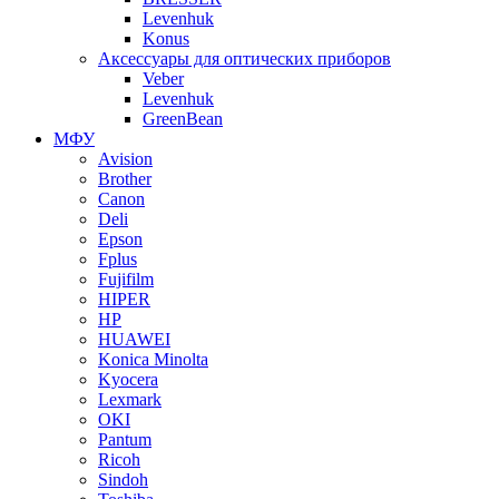
Levenhuk
Konus
Аксессуары для оптических приборов
Veber
Levenhuk
GreenBean
МФУ
Avision
Brother
Canon
Deli
Epson
Fplus
Fujifilm
HIPER
HP
HUAWEI
Konica Minolta
Kyocera
Lexmark
OKI
Pantum
Ricoh
Sindoh