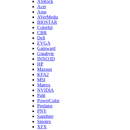
ASRock
Acer
Asus
AVerMedia
BIOSTAR
Colorful
CBR
Dell
EVGA
Gainward
Gigabyte
INNO3D
HP
Maxsun
KFA2
MSI
Matrox
NVIDIA
Palit
PowerColor
Predator
PNY
Sapphire
Sinotex
XFX