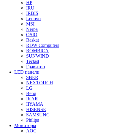
HP
IRU
IRBIS
Lenovo
MSI
Nerpa
OSIO
Raskat
RDW Computers
ROMBICA
SUNWIND
Teclast
Гравитон
LED панели
SBER
NEXTOUCH
LG
Benq
IKAR
IIYAMA
HISENSE
SAMSUNG
Philips
Мониторы
AOC