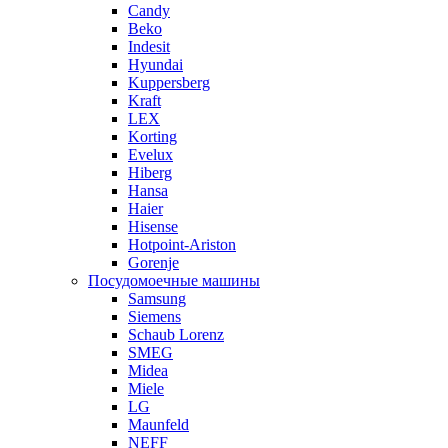
Candy
Beko
Indesit
Hyundai
Kuppersberg
Kraft
LEX
Korting
Evelux
Hiberg
Hansa
Haier
Hisense
Hotpoint-Ariston
Gorenje
Посудомоечные машины
Samsung
Siemens
Schaub Lorenz
SMEG
Midea
Miele
LG
Maunfeld
NEFF