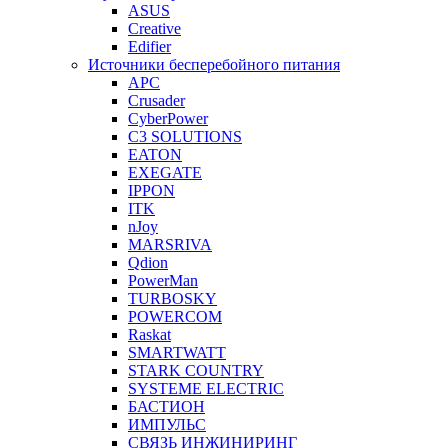
ASUS
Creative
Edifier
Источники бесперебойного питания
APC
Crusader
CyberPower
C3 SOLUTIONS
EATON
EXEGATE
IPPON
ITK
nJoy
MARSRIVA
Qdion
PowerMan
TURBOSKY
POWERCOM
Raskat
SMARTWATT
STARK COUNTRY
SYSTEME ELECTRIC
БАСТИОН
ИМПУЛЬС
СВЯЗЬ ИНЖИНИРИНГ