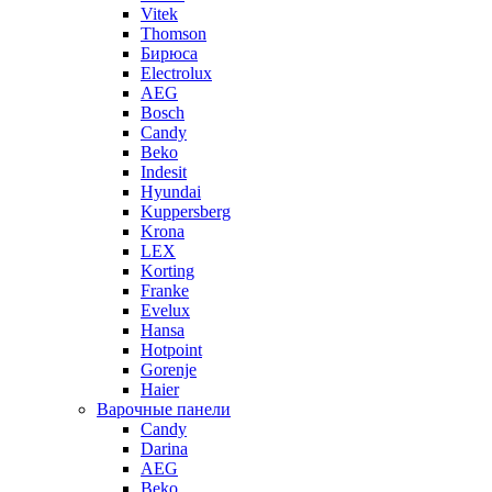
Vitek
Thomson
Бирюса
Electrolux
AEG
Bosch
Candy
Beko
Indesit
Hyundai
Kuppersberg
Krona
LEX
Korting
Franke
Evelux
Hansa
Hotpoint
Gorenje
Haier
Варочные панели
Candy
Darina
AEG
Beko