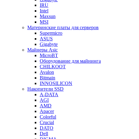
IRU
Intel
Maxsun
MSI
Материнские платы для серверов
Supermicro
ASUS
Gigabyte
Майнеры Asic
MicroBT
Оборудование для майнинга
CHILKOOT
Avalon
Bitmain
INNOSILICON
Накопители SSD
A-DATA
AGI
AMD
Apacer
Colorful
Crucial
DATO
Dell