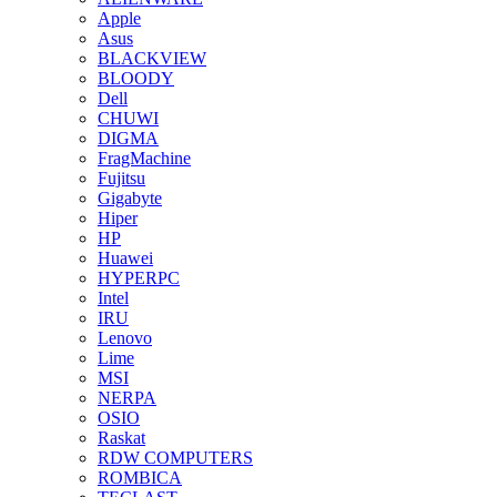
Apple
Asus
BLACKVIEW
BLOODY
Dell
CHUWI
DIGMA
FragMachine
Fujitsu
Gigabyte
Hiper
HP
Huawei
HYPERPC
Intel
IRU
Lenovo
Lime
MSI
NERPA
OSIO
Raskat
RDW COMPUTERS
ROMBICA