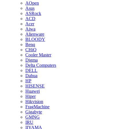
AOpen
Asus
ASRock
ACD
Acer
Aiwa
Alienware
BLOODY
Benq
CHiQ
Cooler Master
Digma
Delta Computers
DELL
Dahua
HP
HISENSE
Huawei
Hiper
Hikvision
FragMachine
Gigabyte
GMNG
IRU
IIYAMA