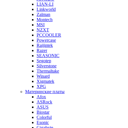
LIAN-LI
Linkworld
Zalman
Montech
MSI
NZXT
PCCOOLER
Powercase
Raijintek
Razer
SEASONIC
Segotep
Silverstone
Thermaltake
Winard
Xigmatek
XPG
Материнские платы
Afox
ASRock
ASUS
Biostar
Colorful
Esonic
Gigabyte