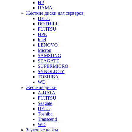
HP
HAMA
Жёсткие диски для серверов
DELL
DOTHILL
FUJITSU
HPE
Intel
LENOVO
Micron
SAMSUNG
SEAGATE
SUPERMICRO
SYNOLOGY
TOSHIBA
WD
Жёсткие диски
A-DATA
FUJITSU
Seagate
DELL
Toshiba
Transcend
WD
Звуковые карты