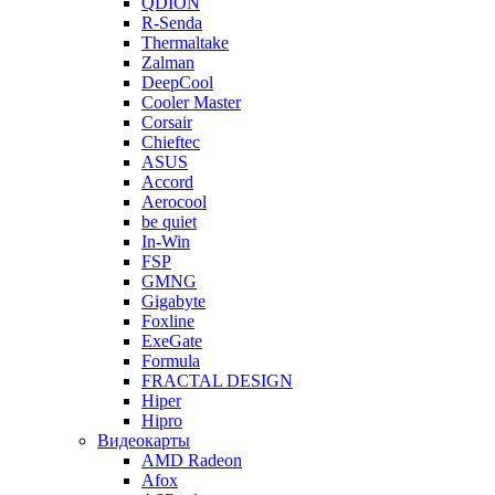
QDION
R-Senda
Thermaltake
Zalman
DeepCool
Cooler Master
Corsair
Chieftec
ASUS
Accord
Aerocool
be quiet
In-Win
FSP
GMNG
Gigabyte
Foxline
ExeGate
Formula
FRACTAL DESIGN
Hiper
Hipro
Видеокарты
AMD Radeon
Afox