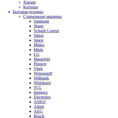
Xiaomi
Катюша
Бытовая техника
Стиральные машины
Samsung
Sharp
Schaub Lorenz
Stinol
Smeg
Midea
Miele
LG
Maunfeld
Pioneer
Vitek
Weissgauff
Willmark
Whirlpool
TCL
Бирюса
Electrolux
ASKO
Atlant
AEG
Bosch