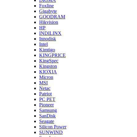
DIGMA
Foxline
Gigabyte
GOODRAM
Hikvision
HP
INDILINX
Innodisk
Intel
Kimtigo
KINGPRICE
KingSpec
Kingston
KIOXIA
Micron
MSI
Netac
Patriot
PC PET
Pioneer
Samsung
SanDisk
Seagate
Silicon Power
SUNWIND