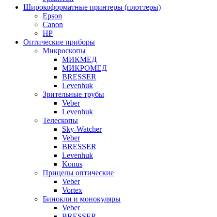
Широкоформатные принтеры (плоттеры)
Epson
Canon
HP
Оптические приборы
Микроскопы
МИКМЕД
МИКРОМЕД
BRESSER
Levenhuk
Зрительные трубы
Veber
Levenhuk
Телескопы
Sky-Watcher
Veber
BRESSER
Levenhuk
Konus
Прицелы оптические
Veber
Vortex
Бинокли и монокуляры
Veber
BRESSER