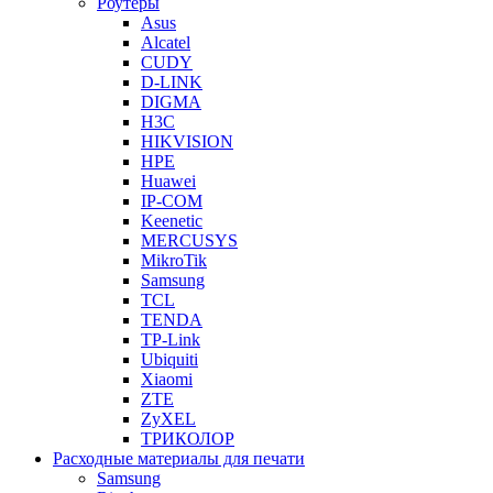
Роутеры
Asus
Alcatel
CUDY
D-LINK
DIGMA
H3C
HIKVISION
HPE
Huawei
IP-COM
Keenetic
MERCUSYS
MikroTik
Samsung
TCL
TENDA
TP-Link
Ubiquiti
Xiaomi
ZTE
ZyXEL
ТРИКОЛОР
Расходные материалы для печати
Samsung