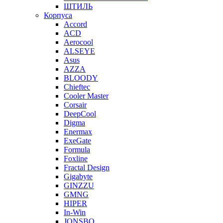
ШТИЛЬ
Корпуса
Accord
ACD
Aerocool
ALSEYE
Asus
AZZA
BLOODY
Chieftec
Cooler Master
Corsair
DeepCool
Digma
Enermax
ExeGate
Formula
Foxline
Fractal Design
Gigabyte
GINZZU
GMNG
HIPER
In-Win
JONSBO