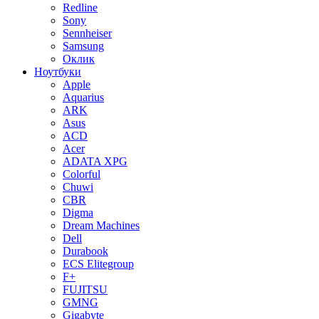
Redline
Sony
Sennheiser
Samsung
Оклик
Ноутбуки
Apple
Aquarius
ARK
Asus
ACD
Acer
ADATA XPG
Colorful
Chuwi
CBR
Digma
Dream Machines
Dell
Durabook
ECS Elitegroup
F+
FUJITSU
GMNG
Gigabyte