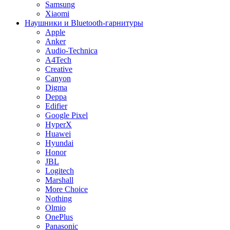
Samsung
Xiaomi
Наушники и Bluetooth-гарнитуры
Apple
Anker
Audio-Technica
A4Tech
Creative
Canyon
Digma
Deppa
Edifier
Google Pixel
HyperX
Huawei
Hyundai
Honor
JBL
Logitech
Marshall
More Choice
Nothing
Olmio
OnePlus
Panasonic