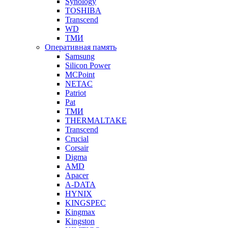
Synology
TOSHIBA
Transcend
WD
ТМИ
Оперативная память
Samsung
Silicon Power
MCPoint
NETAC
Patriot
Pat
ТМИ
THERMALTAKE
Transcend
Crucial
Corsair
Digma
AMD
Apacer
A-DATA
HYNIX
KINGSPEC
Kingmax
Kingston