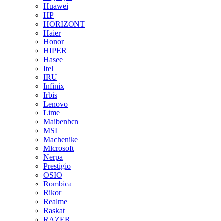
Huawei
HP
HORIZONT
Haier
Honor
HIPER
Hasee
Itel
IRU
Infinix
Irbis
Lenovo
Lime
Maibenben
MSI
Machenike
Microsoft
Nerpa
Prestigio
OSIO
Rombica
Rikor
Realme
Raskat
RAZER