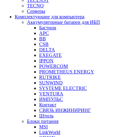
TECLAST
TECNO
Серверы
Комплектующие для компьютера
Аккумуляторные батареи для ИБП
Бастион
APC
BB
CSB
DELTA
EXEGATE
IPPON
POWERCOM
PROMETHEUS ENERGY
RUTRIKE
SUNWIND
SYSTEME ELECTRIC
VENTURA
ИМПУЛЬС
Контакт
СВЯЗЬ ИНЖИНИРИНГ
Штиль
Блоки питания
MSI
LinkWorld