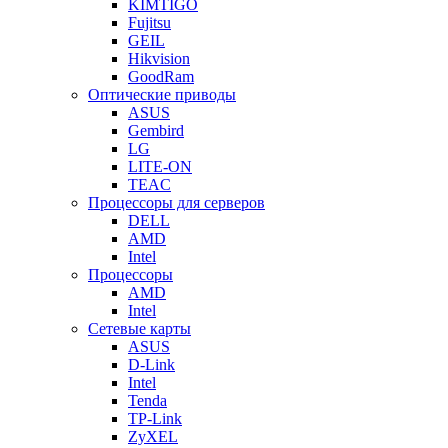
KIMTIGO
Fujitsu
GEIL
Hikvision
GoodRam
Оптические приводы
ASUS
Gembird
LG
LITE-ON
TEAC
Процессоры для серверов
DELL
AMD
Intel
Процессоры
AMD
Intel
Сетевые карты
ASUS
D-Link
Intel
Tenda
TP-Link
ZyXEL