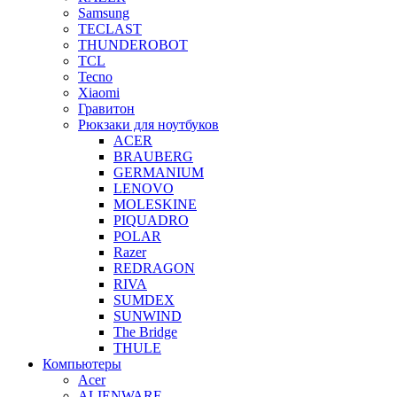
Samsung
TECLAST
THUNDEROBOT
TCL
Tecno
Xiaomi
Гравитон
Рюкзаки для ноутбуков
ACER
BRAUBERG
GERMANIUM
LENOVO
MOLESKINE
PIQUADRO
POLAR
Razer
REDRAGON
RIVA
SUMDEX
SUNWIND
The Bridge
THULE
Компьютеры
Acer
ALIENWARE