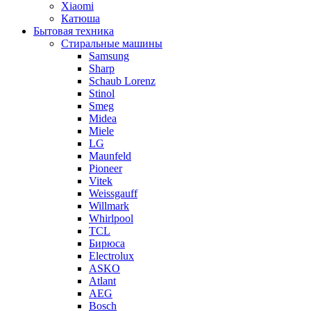
Xiaomi
Катюша
Бытовая техника
Стиральные машины
Samsung
Sharp
Schaub Lorenz
Stinol
Smeg
Midea
Miele
LG
Maunfeld
Pioneer
Vitek
Weissgauff
Willmark
Whirlpool
TCL
Бирюса
Electrolux
ASKO
Atlant
AEG
Bosch