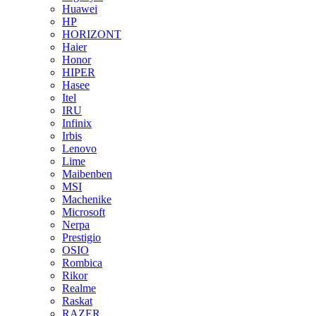
Huawei
HP
HORIZONT
Haier
Honor
HIPER
Hasee
Itel
IRU
Infinix
Irbis
Lenovo
Lime
Maibenben
MSI
Machenike
Microsoft
Nerpa
Prestigio
OSIO
Rombica
Rikor
Realme
Raskat
RAZER