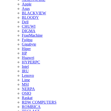
Apple
Asus
BLACKVIEW
BLOODY
Dell
CHUWI
DIGMA
FragMachine
Fujitsu
Gigabyte
Hiper
HP
Huawei
HYPERPC
Intel
IRU
Lenovo
Lime
MSI
NERPA
OSIO
Raskat
RDW COMPUTERS
ROMBICA