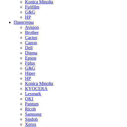
Konica Minolta
Fujifilm
G&G
HP
Принтеры
Avision
Brother
Cactus
Canon
Deli
Digma
Epson
Fplus
G&G
Hiper
HP
Konica Minolta
KYOCERA
Lexmark
OKI
Pantum
Ricoh
Samsung
Sindoh
Xerox