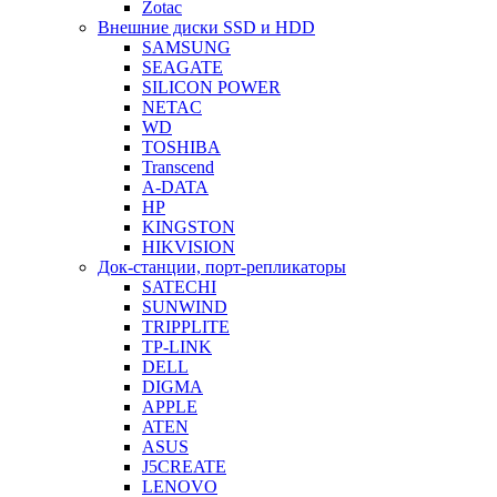
Zotac
Внешние диски SSD и HDD
SAMSUNG
SEAGATE
SILICON POWER
NETAC
WD
TOSHIBA
Transcend
A-DATA
HP
KINGSTON
HIKVISION
Док-станции, порт-репликаторы
SATECHI
SUNWIND
TRIPPLITE
TP-LINK
DELL
DIGMA
APPLE
ATEN
ASUS
J5CREATE
LENOVO