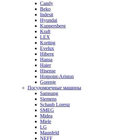
Candy
Beko
Indesit
Hyundai
Kuppersberg
Kraft
LEX
Korting
Evelux
Hiberg
Hansa
Haier
Hisense
Hotpoint-Ariston
Gorenje
Посудомоечные машины
Samsung
Siemens
Schaub Lorenz
SMEG
Midea
Miele
LG
Maunfeld
NEFF