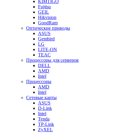
KIMTIGO
Fujitsu
GEIL
Hikvision
GoodRam
Оптические приводы
ASUS
Gembird
LG
LITE-ON
TEAC
Процессоры для серверов
DELL
AMD
Intel
Процессоры
AMD
Intel
Сетевые карты
ASUS
D-Link
Intel
Tenda
TP-Link
ZyXEL