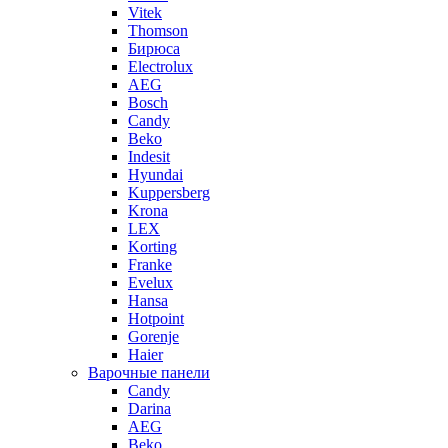
Vitek
Thomson
Бирюса
Electrolux
AEG
Bosch
Candy
Beko
Indesit
Hyundai
Kuppersberg
Krona
LEX
Korting
Franke
Evelux
Hansa
Hotpoint
Gorenje
Haier
Варочные панели
Candy
Darina
AEG
Beko