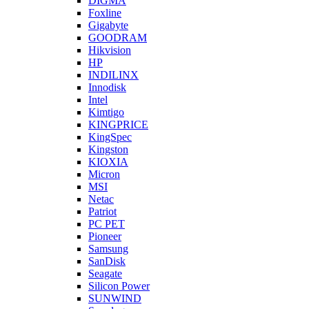
DIGMA
Foxline
Gigabyte
GOODRAM
Hikvision
HP
INDILINX
Innodisk
Intel
Kimtigo
KINGPRICE
KingSpec
Kingston
KIOXIA
Micron
MSI
Netac
Patriot
PC PET
Pioneer
Samsung
SanDisk
Seagate
Silicon Power
SUNWIND