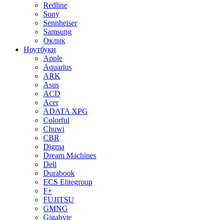
Redline
Sony
Sennheiser
Samsung
Оклик
Ноутбуки
Apple
Aquarius
ARK
Asus
ACD
Acer
ADATA XPG
Colorful
Chuwi
CBR
Digma
Dream Machines
Dell
Durabook
ECS Elitegroup
F+
FUJITSU
GMNG
Gigabyte