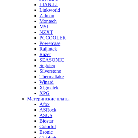
LIAN-LI
Linkworld
Zalman
Montech
MSI
NZXT
PCCOOLER
Powercase
Raijintek
Razer
SEASONIC
Segotep
Silverstone
Thermaltake
Winard
Xigmatek
XPG
Материнские платы
Afox
ASRock
ASUS
Biostar
Colorful
Esonic
Gigabyte