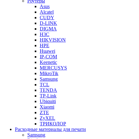
Роутеры
Asus
Alcatel
CUDY
D-LINK
DIGMA
H3C
HIKVISION
HPE
Huawei
IP-COM
Keenetic
MERCUSYS
MikroTik
Samsung
TCL
TENDA
TP-Link
Ubiquiti
Xiaomi
ZTE
ZyXEL
ТРИКОЛОР
Расходные материалы для печати
Samsung