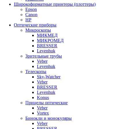
Широкоформатные принтеры (плоттеры)
Epson
Canon
HP
Оптические приборы
Микроскопы
МИКМЕД
МИКРОМЕД
BRESSER
Levenhuk
Зрительные трубы
Veber
Levenhuk
Телескопы
Sky-Watcher
Veber
BRESSER
Levenhuk
Konus
Прицелы оптические
Veber
Vortex
Бинокли и монокуляры
Veber
BRESSER