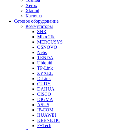
Toshiba
Xerox
Xiaomi
Катюша
Сетевое оборудование
Коммутаторы
SNR
MikroTik
MERCUSYS
OSNOVO
Netis
TENDA
Ubiquiti
TP-Link
ZYXEL
D-Link
CUDY
DAHUA
CISCO
DIGMA
ASUS
IP-COM
HUAWEI
KEENETIC
F+Tech