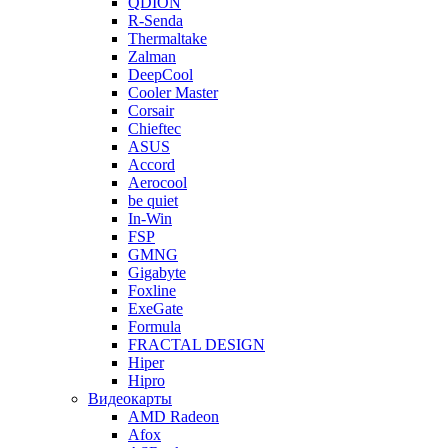
QDION
R-Senda
Thermaltake
Zalman
DeepCool
Cooler Master
Corsair
Chieftec
ASUS
Accord
Aerocool
be quiet
In-Win
FSP
GMNG
Gigabyte
Foxline
ExeGate
Formula
FRACTAL DESIGN
Hiper
Hipro
Видеокарты
AMD Radeon
Afox