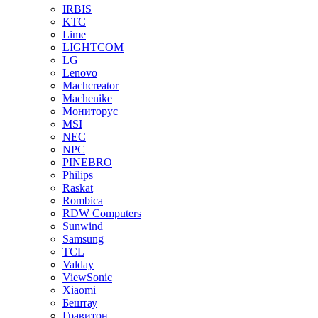
IRBIS
KTC
Lime
LIGHTCOM
LG
Lenovo
Machcreator
Machenike
Мониторус
MSI
NEC
NPC
PINEBRO
Philips
Raskat
Rombica
RDW Computers
Sunwind
Samsung
TCL
Valday
ViewSonic
Xiaomi
Бештау
Гравитон