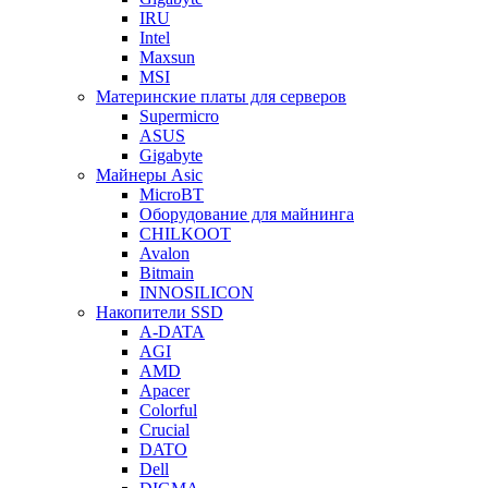
IRU
Intel
Maxsun
MSI
Материнские платы для серверов
Supermicro
ASUS
Gigabyte
Майнеры Asic
MicroBT
Оборудование для майнинга
CHILKOOT
Avalon
Bitmain
INNOSILICON
Накопители SSD
A-DATA
AGI
AMD
Apacer
Colorful
Crucial
DATO
Dell