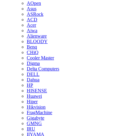
AOpen
Asus
ASRock
ACD
Acer
Aiwa
Alienware
BLOODY
Benq
CHiQ
Cooler Master
Digma
Delta Computers
DELL
Dahua
HP
HISENSE
Huawei
Hiper
Hikvision
FragMachine
Gigabyte
GMNG
IRU
IIYAMA