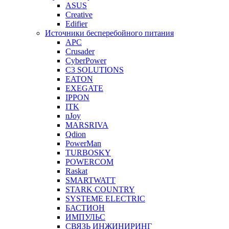
ASUS
Creative
Edifier
Источники бесперебойного питания
APC
Crusader
CyberPower
C3 SOLUTIONS
EATON
EXEGATE
IPPON
ITK
nJoy
MARSRIVA
Qdion
PowerMan
TURBOSKY
POWERCOM
Raskat
SMARTWATT
STARK COUNTRY
SYSTEME ELECTRIC
БАСТИОН
ИМПУЛЬС
СВЯЗЬ ИНЖИНИРИНГ