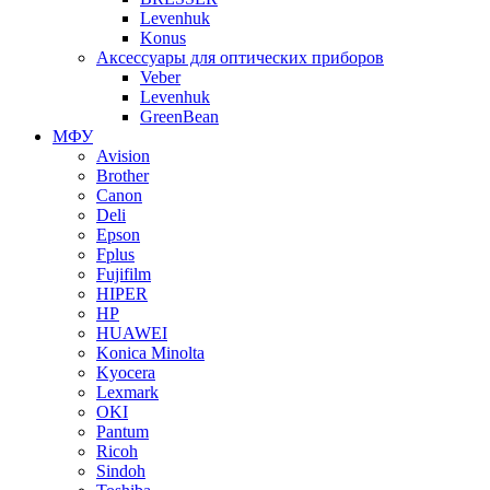
Levenhuk
Konus
Аксессуары для оптических приборов
Veber
Levenhuk
GreenBean
МФУ
Avision
Brother
Canon
Deli
Epson
Fplus
Fujifilm
HIPER
HP
HUAWEI
Konica Minolta
Kyocera
Lexmark
OKI
Pantum
Ricoh
Sindoh