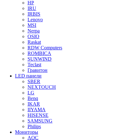
HP
IRU
IRBIS
Lenovo
MSI
Nerpa
OSIO
Raskat
RDW Computers
ROMBICA
SUNWIND
Teclast
Гравитон
LED панели
SBER
NEXTOUCH
LG
Benq
IKAR
IIYAMA
HISENSE
SAMSUNG
Philips
Мониторы
AOC