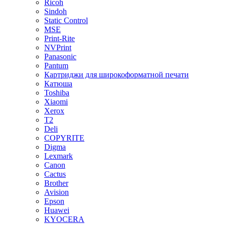
Ricoh
Sindoh
Static Control
MSE
Print-Rite
NVPrint
Panasonic
Pantum
Картриджи для широкоформатной печати
Катюша
Toshiba
Xiaomi
Xerox
T2
Deli
COPYRITE
Digma
Lexmark
Canon
Cactus
Brother
Avision
Epson
Huawei
KYOCERA