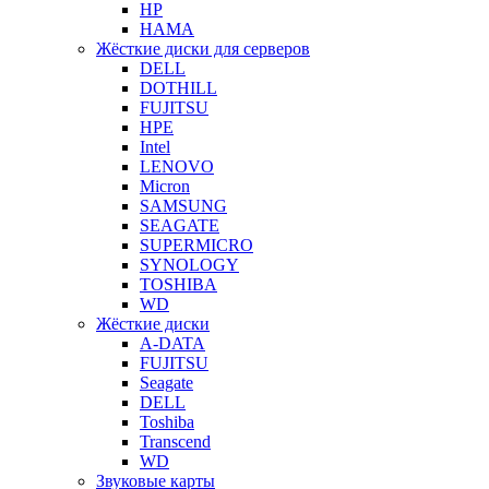
HP
HAMA
Жёсткие диски для серверов
DELL
DOTHILL
FUJITSU
HPE
Intel
LENOVO
Micron
SAMSUNG
SEAGATE
SUPERMICRO
SYNOLOGY
TOSHIBA
WD
Жёсткие диски
A-DATA
FUJITSU
Seagate
DELL
Toshiba
Transcend
WD
Звуковые карты