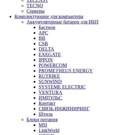
TECLAST
TECNO
Серверы
Комплектующие для компьютера
Аккумуляторные батареи для ИБП
Бастион
APC
BB
CSB
DELTA
EXEGATE
IPPON
POWERCOM
PROMETHEUS ENERGY
RUTRIKE
SUNWIND
SYSTEME ELECTRIC
VENTURA
ИМПУЛЬС
Контакт
СВЯЗЬ ИНЖИНИРИНГ
Штиль
Блоки питания
MSI
LinkWorld