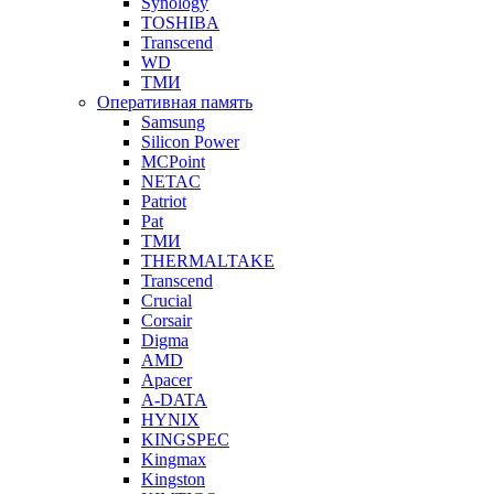
Synology
TOSHIBA
Transcend
WD
ТМИ
Оперативная память
Samsung
Silicon Power
MCPoint
NETAC
Patriot
Pat
ТМИ
THERMALTAKE
Transcend
Crucial
Corsair
Digma
AMD
Apacer
A-DATA
HYNIX
KINGSPEC
Kingmax
Kingston