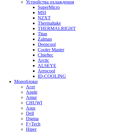
Устройства охлаждения
SuperMicro
MSI
NZXT
Thermaltake
THERMALRIGHT
Titan
Zalman
Deepcool
Cooler Master
Chieftec
Arctic
ALSEYE
Aerocool
ID-COOLING
Моноблоки
Acer
Apple
Amur
CHUWI
Asus
Dell
Digma
F+Tech
Hiper