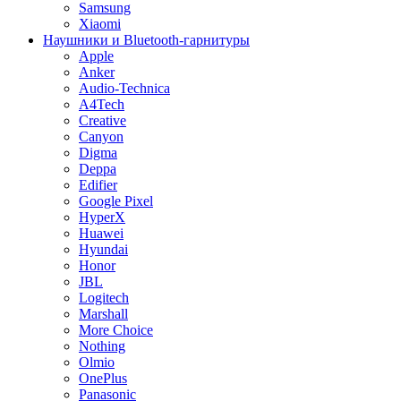
Samsung
Xiaomi
Наушники и Bluetooth-гарнитуры
Apple
Anker
Audio-Technica
A4Tech
Creative
Canyon
Digma
Deppa
Edifier
Google Pixel
HyperX
Huawei
Hyundai
Honor
JBL
Logitech
Marshall
More Choice
Nothing
Olmio
OnePlus
Panasonic