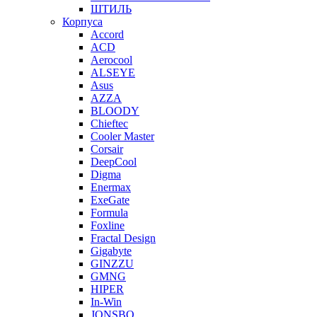
ШТИЛЬ
Корпуса
Accord
ACD
Aerocool
ALSEYE
Asus
AZZA
BLOODY
Chieftec
Cooler Master
Corsair
DeepCool
Digma
Enermax
ExeGate
Formula
Foxline
Fractal Design
Gigabyte
GINZZU
GMNG
HIPER
In-Win
JONSBO