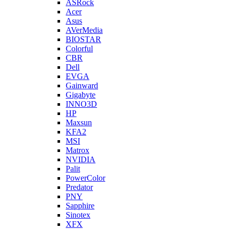
ASRock
Acer
Asus
AVerMedia
BIOSTAR
Colorful
CBR
Dell
EVGA
Gainward
Gigabyte
INNO3D
HP
Maxsun
KFA2
MSI
Matrox
NVIDIA
Palit
PowerColor
Predator
PNY
Sapphire
Sinotex
XFX