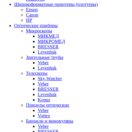
Широкоформатные принтеры (плоттеры)
Epson
Canon
HP
Оптические приборы
Микроскопы
МИКМЕД
МИКРОМЕД
BRESSER
Levenhuk
Зрительные трубы
Veber
Levenhuk
Телескопы
Sky-Watcher
Veber
BRESSER
Levenhuk
Konus
Прицелы оптические
Veber
Vortex
Бинокли и монокуляры
Veber
BRESSER