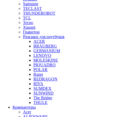
Samsung
TECLAST
THUNDEROBOT
TCL
Tecno
Xiaomi
Гравитон
Рюкзаки для ноутбуков
ACER
BRAUBERG
GERMANIUM
LENOVO
MOLESKINE
PIQUADRO
POLAR
Razer
REDRAGON
RIVA
SUMDEX
SUNWIND
The Bridge
THULE
Компьютеры
Acer
ALIENWARE