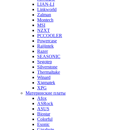
LIAN-LI
Linkworld
Zalman
Montech
MSI
NZXT
PCCOOLER
Powercase
Raijintek
Razer
SEASONIC
Segotep
Silverstone
Thermaltake
Winard
Xigmatek
XPG
Материнские платы
Afox
ASRock
ASUS
Biostar
Colorful
Esonic
Gigabyte