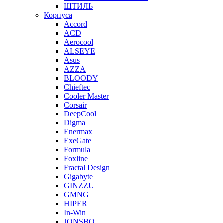
ШТИЛЬ
Корпуса
Accord
ACD
Aerocool
ALSEYE
Asus
AZZA
BLOODY
Chieftec
Cooler Master
Corsair
DeepCool
Digma
Enermax
ExeGate
Formula
Foxline
Fractal Design
Gigabyte
GINZZU
GMNG
HIPER
In-Win
JONSBO