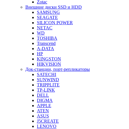
Zotac
Внешние диски SSD и HDD
SAMSUNG
SEAGATE
SILICON POWER
NETAC
WD
TOSHIBA
Transcend
A-DATA
HP
KINGSTON
HIKVISION
Док-станции, порт-репликаторы
SATECHI
SUNWIND
TRIPPLITE
TP-LINK
DELL
DIGMA
APPLE
ATEN
ASUS
J5CREATE
LENOVO