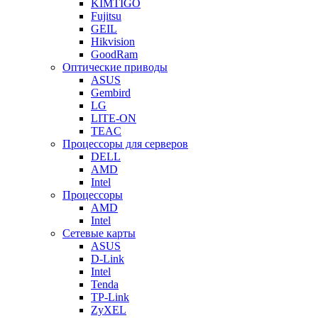
KIMTIGO
Fujitsu
GEIL
Hikvision
GoodRam
Оптические приводы
ASUS
Gembird
LG
LITE-ON
TEAC
Процессоры для серверов
DELL
AMD
Intel
Процессоры
AMD
Intel
Сетевые карты
ASUS
D-Link
Intel
Tenda
TP-Link
ZyXEL