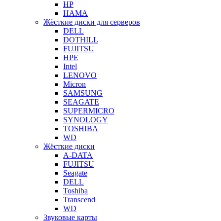
HP
HAMA
Жёсткие диски для серверов
DELL
DOTHILL
FUJITSU
HPE
Intel
LENOVO
Micron
SAMSUNG
SEAGATE
SUPERMICRO
SYNOLOGY
TOSHIBA
WD
Жёсткие диски
A-DATA
FUJITSU
Seagate
DELL
Toshiba
Transcend
WD
Звуковые карты