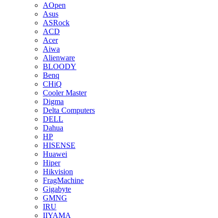
AOpen
Asus
ASRock
ACD
Acer
Aiwa
Alienware
BLOODY
Benq
CHiQ
Cooler Master
Digma
Delta Computers
DELL
Dahua
HP
HISENSE
Huawei
Hiper
Hikvision
FragMachine
Gigabyte
GMNG
IRU
IIYAMA