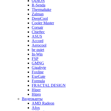
QDION
R-Senda
Thermaltake
Zalman
DeepCool
Cooler Master
Corsair
Chieftec
ASUS
Accord
Aerocool
be quiet
In-Win
FSP
GMNG
Gigabyte
Foxline
ExeGate
Formula
FRACTAL DESIGN
Hiper
Hipro
Видеокарты
AMD Radeon
Afox