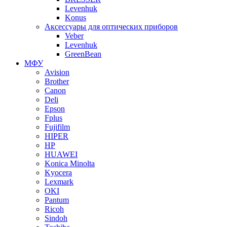
Levenhuk
Konus
Аксессуары для оптических приборов
Veber
Levenhuk
GreenBean
МФУ
Avision
Brother
Canon
Deli
Epson
Fplus
Fujifilm
HIPER
HP
HUAWEI
Konica Minolta
Kyocera
Lexmark
OKI
Pantum
Ricoh
Sindoh