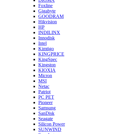
DIGMA
Foxline
Gigabyte
GOODRAM
Hikvision
HP
INDILINX
Innodisk
Intel
Kimtigo
KINGPRICE
KingSpec
Kingston
KIOXIA
Micron
MSI
Netac
Patriot
PC PET
Pioneer
Samsung
SanDisk
Seagate
Silicon Power
SUNWIND