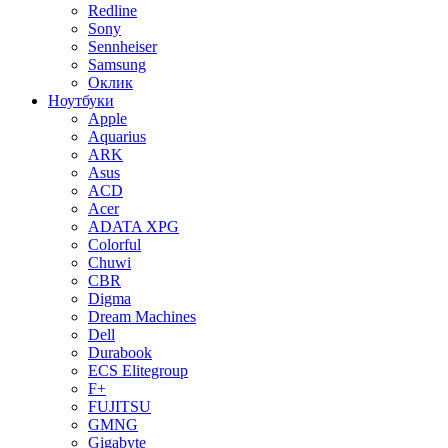
Redline
Sony
Sennheiser
Samsung
Оклик
Ноутбуки
Apple
Aquarius
ARK
Asus
ACD
Acer
ADATA XPG
Colorful
Chuwi
CBR
Digma
Dream Machines
Dell
Durabook
ECS Elitegroup
F+
FUJITSU
GMNG
Gigabyte