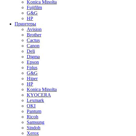
Konica Minolta
Fujifilm
G&G
HP
Принтеры
Avision
Brother
Cactus
Canon
Deli
Digma
Epson
Fplus
G&G
Hiper
HP
Konica Minolta
KYOCERA
Lexmark
OKI
Pantum
Ricoh
Samsung
Sindoh
Xerox