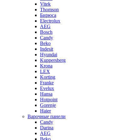
Vitek
Thomson
Бирюса
Electrolux
AEG
Bosch
Candy
Beko
Indesit
Hyundai
Kuppersberg
Krona
LEX
Korting
Franke
Evelux
Hansa
Hotpoint
Gorenje
Haier
Варочные панели
Candy
Darina
AEG
Beko