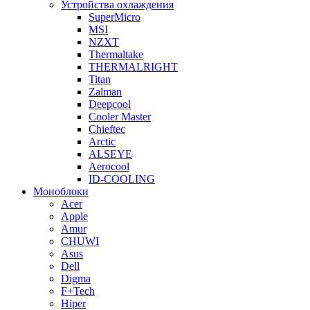
Устройства охлаждения
SuperMicro
MSI
NZXT
Thermaltake
THERMALRIGHT
Titan
Zalman
Deepcool
Cooler Master
Chieftec
Arctic
ALSEYE
Aerocool
ID-COOLING
Моноблоки
Acer
Apple
Amur
CHUWI
Asus
Dell
Digma
F+Tech
Hiper