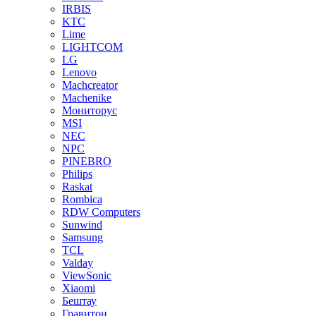
IRBIS
KTC
Lime
LIGHTCOM
LG
Lenovo
Machcreator
Machenike
Мониторус
MSI
NEC
NPC
PINEBRO
Philips
Raskat
Rombica
RDW Computers
Sunwind
Samsung
TCL
Valday
ViewSonic
Xiaomi
Бештау
Гравитон