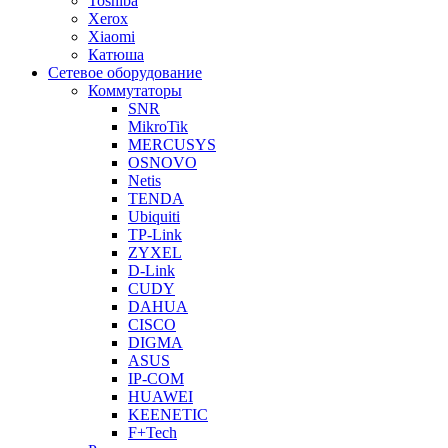
Toshiba
Xerox
Xiaomi
Катюша
Сетевое оборудование
Коммутаторы
SNR
MikroTik
MERCUSYS
OSNOVO
Netis
TENDA
Ubiquiti
TP-Link
ZYXEL
D-Link
CUDY
DAHUA
CISCO
DIGMA
ASUS
IP-COM
HUAWEI
KEENETIC
F+Tech