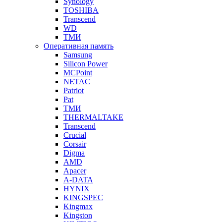
Synology
TOSHIBA
Transcend
WD
ТМИ
Оперативная память
Samsung
Silicon Power
MCPoint
NETAC
Patriot
Pat
ТМИ
THERMALTAKE
Transcend
Crucial
Corsair
Digma
AMD
Apacer
A-DATA
HYNIX
KINGSPEC
Kingmax
Kingston