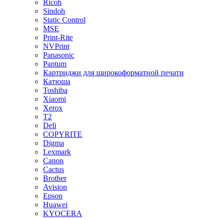
Ricoh
Sindoh
Static Control
MSE
Print-Rite
NVPrint
Panasonic
Pantum
Картриджи для широкоформатной печати
Катюша
Toshiba
Xiaomi
Xerox
T2
Deli
COPYRITE
Digma
Lexmark
Canon
Cactus
Brother
Avision
Epson
Huawei
KYOCERA