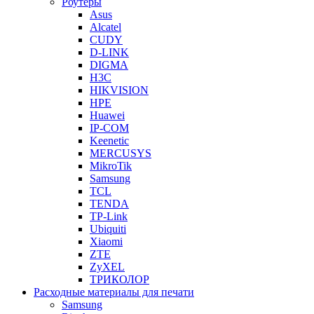
Роутеры
Asus
Alcatel
CUDY
D-LINK
DIGMA
H3C
HIKVISION
HPE
Huawei
IP-COM
Keenetic
MERCUSYS
MikroTik
Samsung
TCL
TENDA
TP-Link
Ubiquiti
Xiaomi
ZTE
ZyXEL
ТРИКОЛОР
Расходные материалы для печати
Samsung