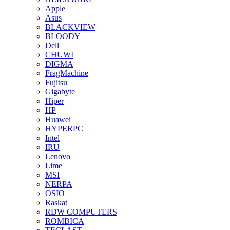
Apple
Asus
BLACKVIEW
BLOODY
Dell
CHUWI
DIGMA
FragMachine
Fujitsu
Gigabyte
Hiper
HP
Huawei
HYPERPC
Intel
IRU
Lenovo
Lime
MSI
NERPA
OSIO
Raskat
RDW COMPUTERS
ROMBICA