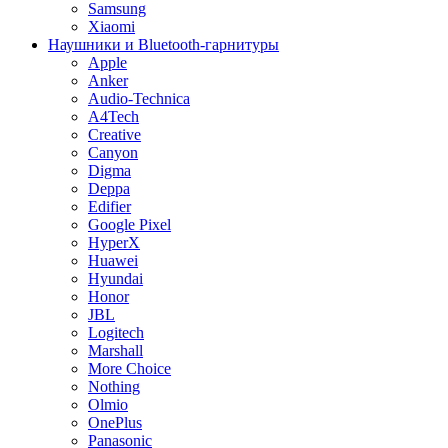
Samsung
Xiaomi
Наушники и Bluetooth-гарнитуры
Apple
Anker
Audio-Technica
A4Tech
Creative
Canyon
Digma
Deppa
Edifier
Google Pixel
HyperX
Huawei
Hyundai
Honor
JBL
Logitech
Marshall
More Choice
Nothing
Olmio
OnePlus
Panasonic