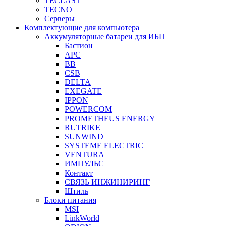
TECLAST
TECNO
Серверы
Комплектующие для компьютера
Аккумуляторные батареи для ИБП
Бастион
APC
BB
CSB
DELTA
EXEGATE
IPPON
POWERCOM
PROMETHEUS ENERGY
RUTRIKE
SUNWIND
SYSTEME ELECTRIC
VENTURA
ИМПУЛЬС
Контакт
СВЯЗЬ ИНЖИНИРИНГ
Штиль
Блоки питания
MSI
LinkWorld