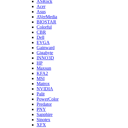
ASRock
Acer
Asus
AVerMedia
BIOSTAR
Colorful
CBR
Dell
EVGA
Gainward
Gigabyte
INNO3D
HP
Maxsun
KFA2
MSI
Matrox
NVIDIA
Palit
PowerColor
Predator
PNY
Sapphire
Sinotex
XFX