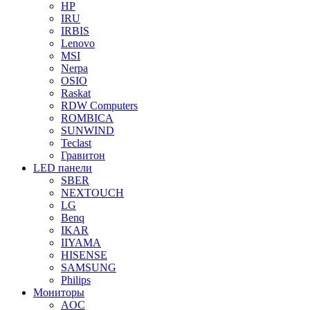
HP
IRU
IRBIS
Lenovo
MSI
Nerpa
OSIO
Raskat
RDW Computers
ROMBICA
SUNWIND
Teclast
Гравитон
LED панели
SBER
NEXTOUCH
LG
Benq
IKAR
IIYAMA
HISENSE
SAMSUNG
Philips
Мониторы
AOC