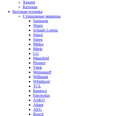
Xiaomi
Катюша
Бытовая техника
Стиральные машины
Samsung
Sharp
Schaub Lorenz
Stinol
Smeg
Midea
Miele
LG
Maunfeld
Pioneer
Vitek
Weissgauff
Willmark
Whirlpool
TCL
Бирюса
Electrolux
ASKO
Atlant
AEG
Bosch