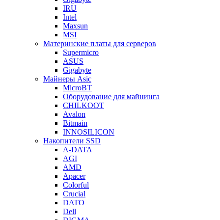
IRU
Intel
Maxsun
MSI
Материнские платы для серверов
Supermicro
ASUS
Gigabyte
Майнеры Asic
MicroBT
Оборудование для майнинга
CHILKOOT
Avalon
Bitmain
INNOSILICON
Накопители SSD
A-DATA
AGI
AMD
Apacer
Colorful
Crucial
DATO
Dell