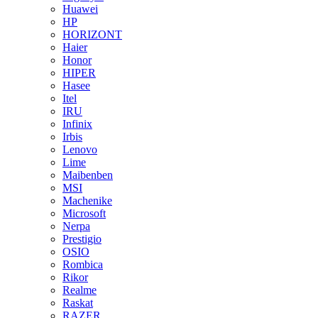
Huawei
HP
HORIZONT
Haier
Honor
HIPER
Hasee
Itel
IRU
Infinix
Irbis
Lenovo
Lime
Maibenben
MSI
Machenike
Microsoft
Nerpa
Prestigio
OSIO
Rombica
Rikor
Realme
Raskat
RAZER