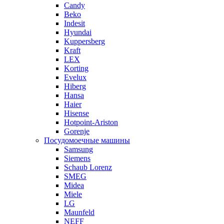
Candy
Beko
Indesit
Hyundai
Kuppersberg
Kraft
LEX
Korting
Evelux
Hiberg
Hansa
Haier
Hisense
Hotpoint-Ariston
Gorenje
Посудомоечные машины
Samsung
Siemens
Schaub Lorenz
SMEG
Midea
Miele
LG
Maunfeld
NEFF