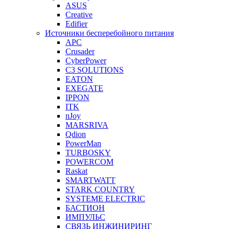
ASUS
Creative
Edifier
Источники бесперебойного питания
APC
Crusader
CyberPower
C3 SOLUTIONS
EATON
EXEGATE
IPPON
ITK
nJoy
MARSRIVA
Qdion
PowerMan
TURBOSKY
POWERCOM
Raskat
SMARTWATT
STARK COUNTRY
SYSTEME ELECTRIC
БАСТИОН
ИМПУЛЬС
СВЯЗЬ ИНЖИНИРИНГ