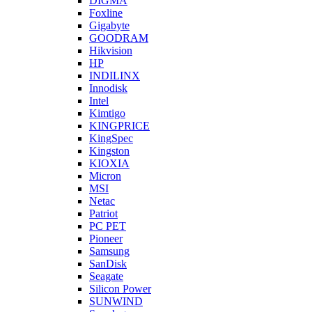
DIGMA
Foxline
Gigabyte
GOODRAM
Hikvision
HP
INDILINX
Innodisk
Intel
Kimtigo
KINGPRICE
KingSpec
Kingston
KIOXIA
Micron
MSI
Netac
Patriot
PC PET
Pioneer
Samsung
SanDisk
Seagate
Silicon Power
SUNWIND