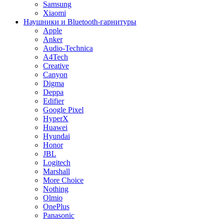
Samsung
Xiaomi
Наушники и Bluetooth-гарнитуры
Apple
Anker
Audio-Technica
A4Tech
Creative
Canyon
Digma
Deppa
Edifier
Google Pixel
HyperX
Huawei
Hyundai
Honor
JBL
Logitech
Marshall
More Choice
Nothing
Olmio
OnePlus
Panasonic