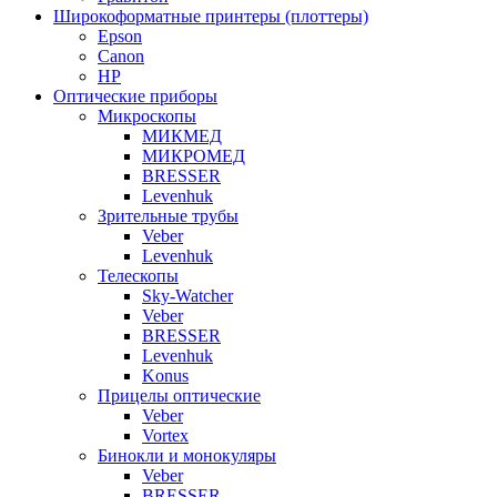
Широкоформатные принтеры (плоттеры)
Epson
Canon
HP
Оптические приборы
Микроскопы
МИКМЕД
МИКРОМЕД
BRESSER
Levenhuk
Зрительные трубы
Veber
Levenhuk
Телескопы
Sky-Watcher
Veber
BRESSER
Levenhuk
Konus
Прицелы оптические
Veber
Vortex
Бинокли и монокуляры
Veber
BRESSER