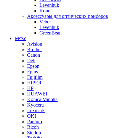
Levenhuk
Konus
Аксессуары для оптических приборов
Veber
Levenhuk
GreenBean
МФУ
Avision
Brother
Canon
Deli
Epson
Fplus
Fujifilm
HIPER
HP
HUAWEI
Konica Minolta
Kyocera
Lexmark
OKI
Pantum
Ricoh
Sindoh