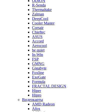
QDION
R-Senda
Thermaltake
Zalman
DeepCool
Cooler Master
Corsair
Chieftec
ASUS
Accord
Aerocool
be quiet
In-Win
FSP
GMNG
Gigabyte
Foxline
ExeGate
Formula
FRACTAL DESIGN
Hiper
Hipro
Видеокарты
AMD Radeon
Afox