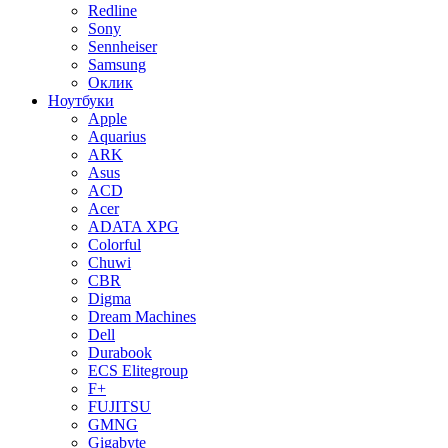
Redline
Sony
Sennheiser
Samsung
Оклик
Ноутбуки
Apple
Aquarius
ARK
Asus
ACD
Acer
ADATA XPG
Colorful
Chuwi
CBR
Digma
Dream Machines
Dell
Durabook
ECS Elitegroup
F+
FUJITSU
GMNG
Gigabyte