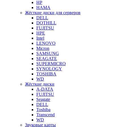
HP
HAMA
Жёсткие диски для серверов
DELL
DOTHILL
FUJITSU
HPE
Intel
LENOVO
Micron
SAMSUNG
SEAGATE
SUPERMICRO
SYNOLOGY
TOSHIBA
WD
Жёсткие диски
A-DATA
FUJITSU
Seagate
DELL
Toshiba
Transcend
WD
Звуковые карты