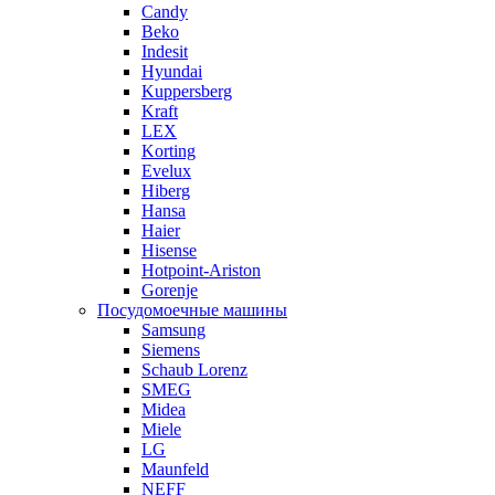
Candy
Beko
Indesit
Hyundai
Kuppersberg
Kraft
LEX
Korting
Evelux
Hiberg
Hansa
Haier
Hisense
Hotpoint-Ariston
Gorenje
Посудомоечные машины
Samsung
Siemens
Schaub Lorenz
SMEG
Midea
Miele
LG
Maunfeld
NEFF