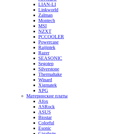
LIAN-LI
Linkworld
Zalman
Montech
MSI
NZXT
PCCOOLER
Powercase
Raijintek
Razer
SEASONIC
Segotep
Silverstone
Thermaltake
Winard
Xigmatek
XPG
Материнские платы
Afox
ASRock
ASUS
Biostar
Colorful
Esonic
Gigabyte