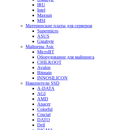
IRU
Intel
Maxsun
MSI
Материнские платы для серверов
Supermicro
ASUS
Gigabyte
Майнеры Asic
MicroBT
Оборудование для майнинга
CHILKOOT
Avalon
Bitmain
INNOSILICON
Накопители SSD
A-DATA
AGI
AMD
Apacer
Colorful
Crucial
DATO
Dell