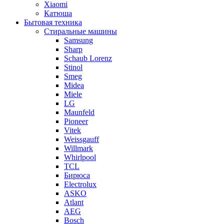
Xiaomi
Катюша
Бытовая техника
Стиральные машины
Samsung
Sharp
Schaub Lorenz
Stinol
Smeg
Midea
Miele
LG
Maunfeld
Pioneer
Vitek
Weissgauff
Willmark
Whirlpool
TCL
Бирюса
Electrolux
ASKO
Atlant
AEG
Bosch