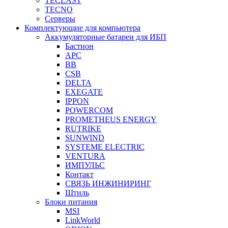
TECLAST
TECNO
Серверы
Комплектующие для компьютера
Аккумуляторные батареи для ИБП
Бастион
APC
BB
CSB
DELTA
EXEGATE
IPPON
POWERCOM
PROMETHEUS ENERGY
RUTRIKE
SUNWIND
SYSTEME ELECTRIC
VENTURA
ИМПУЛЬС
Контакт
СВЯЗЬ ИНЖИНИРИНГ
Штиль
Блоки питания
MSI
LinkWorld