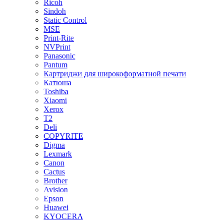
Ricoh
Sindoh
Static Control
MSE
Print-Rite
NVPrint
Panasonic
Pantum
Картриджи для широкоформатной печати
Катюша
Toshiba
Xiaomi
Xerox
T2
Deli
COPYRITE
Digma
Lexmark
Canon
Cactus
Brother
Avision
Epson
Huawei
KYOCERA