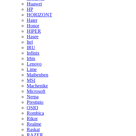
Huawei
HP
HORIZONT
Haier
Honor
HIPER
Hasee
Itel
IRU
Infinix
Irbis
Lenovo
Lime
Maibenben
MSI
Machenike
Microsoft
Nerpa
Prestigio
OSIO
Rombica
Rikor
Realme
Raskat
RAZER