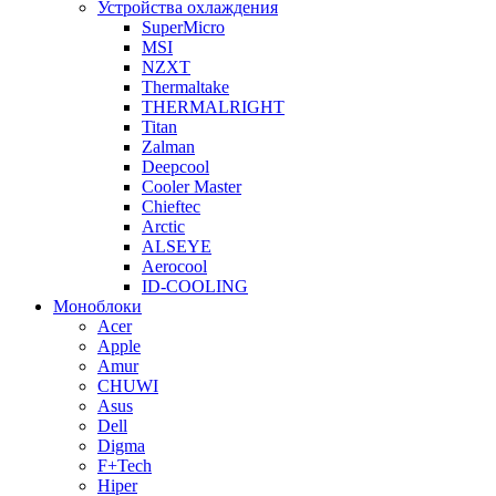
Устройства охлаждения
SuperMicro
MSI
NZXT
Thermaltake
THERMALRIGHT
Titan
Zalman
Deepcool
Cooler Master
Chieftec
Arctic
ALSEYE
Aerocool
ID-COOLING
Моноблоки
Acer
Apple
Amur
CHUWI
Asus
Dell
Digma
F+Tech
Hiper