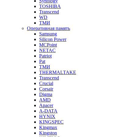
Synology
TOSHIBA
Transcend
WD
ТМИ
Оперативная память
Samsung
Silicon Power
MCPoint
NETAC
Patriot
Pat
ТМИ
THERMALTAKE
Transcend
Crucial
Corsair
Digma
AMD
Apacer
A-DATA
HYNIX
KINGSPEC
Kingmax
Kingston