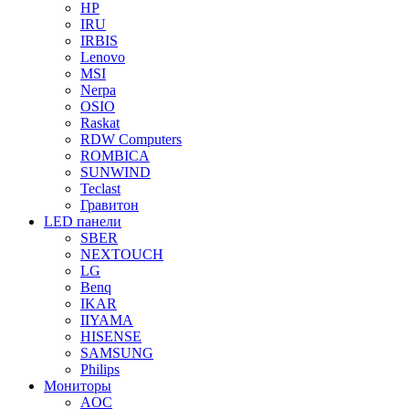
HP
IRU
IRBIS
Lenovo
MSI
Nerpa
OSIO
Raskat
RDW Computers
ROMBICA
SUNWIND
Teclast
Гравитон
LED панели
SBER
NEXTOUCH
LG
Benq
IKAR
IIYAMA
HISENSE
SAMSUNG
Philips
Мониторы
AOC