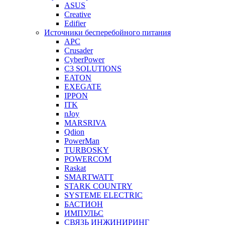
ASUS
Creative
Edifier
Источники бесперебойного питания
APC
Crusader
CyberPower
C3 SOLUTIONS
EATON
EXEGATE
IPPON
ITK
nJoy
MARSRIVA
Qdion
PowerMan
TURBOSKY
POWERCOM
Raskat
SMARTWATT
STARK COUNTRY
SYSTEME ELECTRIC
БАСТИОН
ИМПУЛЬС
СВЯЗЬ ИНЖИНИРИНГ