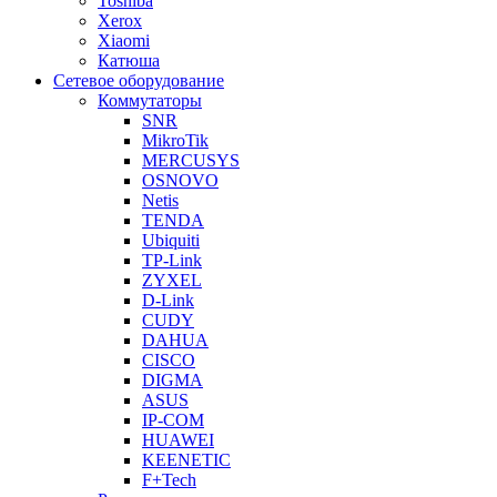
Toshiba
Xerox
Xiaomi
Катюша
Сетевое оборудование
Коммутаторы
SNR
MikroTik
MERCUSYS
OSNOVO
Netis
TENDA
Ubiquiti
TP-Link
ZYXEL
D-Link
CUDY
DAHUA
CISCO
DIGMA
ASUS
IP-COM
HUAWEI
KEENETIC
F+Tech