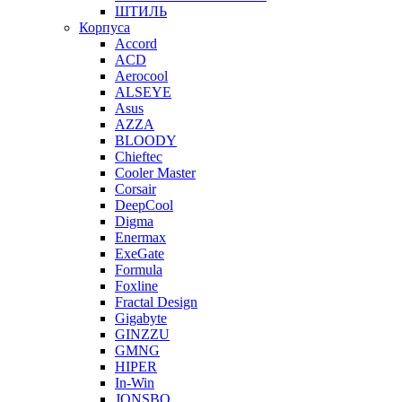
ШТИЛЬ
Корпуса
Accord
ACD
Aerocool
ALSEYE
Asus
AZZA
BLOODY
Chieftec
Cooler Master
Corsair
DeepCool
Digma
Enermax
ExeGate
Formula
Foxline
Fractal Design
Gigabyte
GINZZU
GMNG
HIPER
In-Win
JONSBO