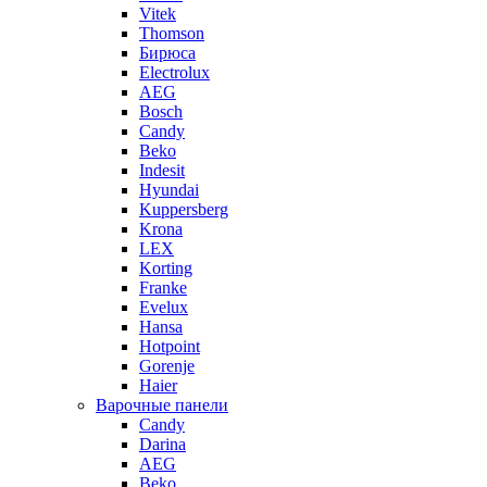
Vitek
Thomson
Бирюса
Electrolux
AEG
Bosch
Candy
Beko
Indesit
Hyundai
Kuppersberg
Krona
LEX
Korting
Franke
Evelux
Hansa
Hotpoint
Gorenje
Haier
Варочные панели
Candy
Darina
AEG
Beko