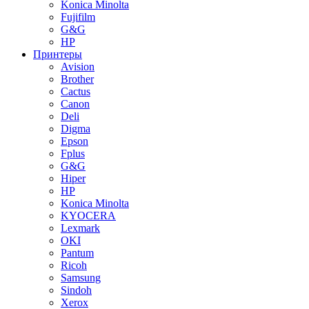
Konica Minolta
Fujifilm
G&G
HP
Принтеры
Avision
Brother
Cactus
Canon
Deli
Digma
Epson
Fplus
G&G
Hiper
HP
Konica Minolta
KYOCERA
Lexmark
OKI
Pantum
Ricoh
Samsung
Sindoh
Xerox