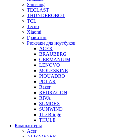
Samsung
TECLAST
THUNDEROBOT
TCL
Tecno
Xiaomi
Гравитон
Рюкзаки для ноутбуков
ACER
BRAUBERG
GERMANIUM
LENOVO
MOLESKINE
PIQUADRO
POLAR
Razer
REDRAGON
RIVA
SUMDEX
SUNWIND
The Bridge
THULE
Компьютеры
Acer
ALIENWARE