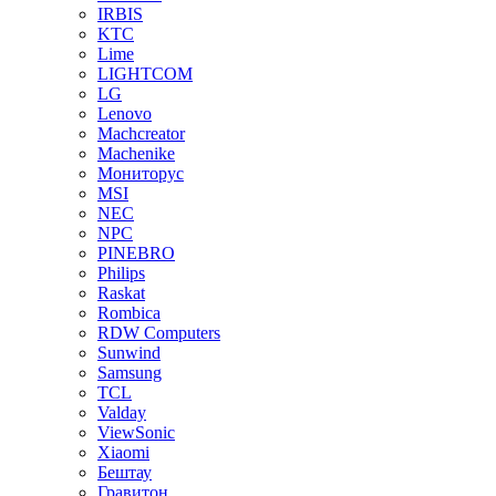
IRBIS
KTC
Lime
LIGHTCOM
LG
Lenovo
Machcreator
Machenike
Мониторус
MSI
NEC
NPC
PINEBRO
Philips
Raskat
Rombica
RDW Computers
Sunwind
Samsung
TCL
Valday
ViewSonic
Xiaomi
Бештау
Гравитон