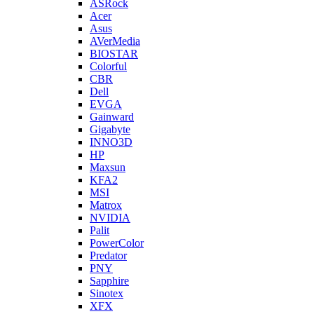
ASRock
Acer
Asus
AVerMedia
BIOSTAR
Colorful
CBR
Dell
EVGA
Gainward
Gigabyte
INNO3D
HP
Maxsun
KFA2
MSI
Matrox
NVIDIA
Palit
PowerColor
Predator
PNY
Sapphire
Sinotex
XFX