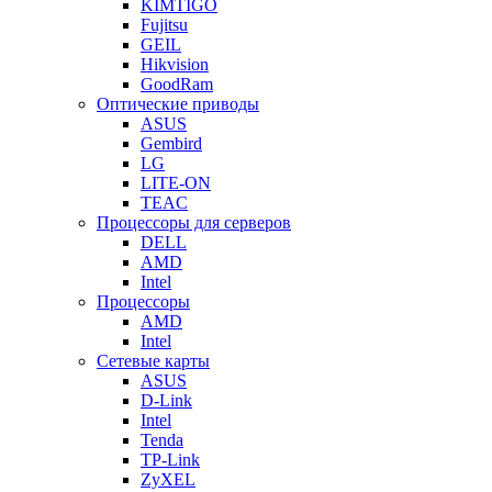
KIMTIGO
Fujitsu
GEIL
Hikvision
GoodRam
Оптические приводы
ASUS
Gembird
LG
LITE-ON
TEAC
Процессоры для серверов
DELL
AMD
Intel
Процессоры
AMD
Intel
Сетевые карты
ASUS
D-Link
Intel
Tenda
TP-Link
ZyXEL