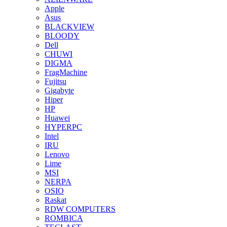
Apple
Asus
BLACKVIEW
BLOODY
Dell
CHUWI
DIGMA
FragMachine
Fujitsu
Gigabyte
Hiper
HP
Huawei
HYPERPC
Intel
IRU
Lenovo
Lime
MSI
NERPA
OSIO
Raskat
RDW COMPUTERS
ROMBICA