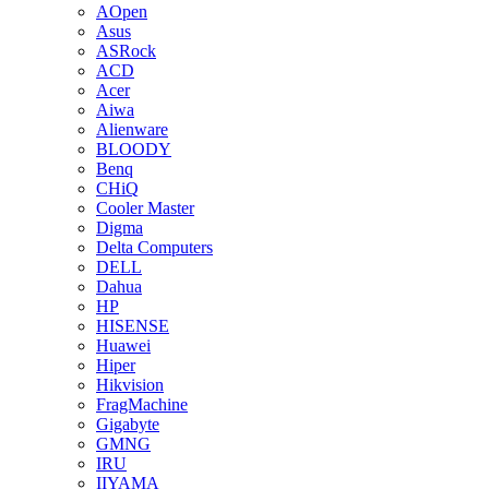
AOpen
Asus
ASRock
ACD
Acer
Aiwa
Alienware
BLOODY
Benq
CHiQ
Cooler Master
Digma
Delta Computers
DELL
Dahua
HP
HISENSE
Huawei
Hiper
Hikvision
FragMachine
Gigabyte
GMNG
IRU
IIYAMA