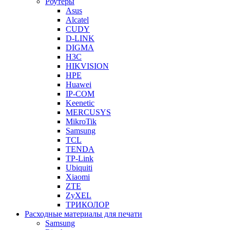
Роутеры
Asus
Alcatel
CUDY
D-LINK
DIGMA
H3C
HIKVISION
HPE
Huawei
IP-COM
Keenetic
MERCUSYS
MikroTik
Samsung
TCL
TENDA
TP-Link
Ubiquiti
Xiaomi
ZTE
ZyXEL
ТРИКОЛОР
Расходные материалы для печати
Samsung