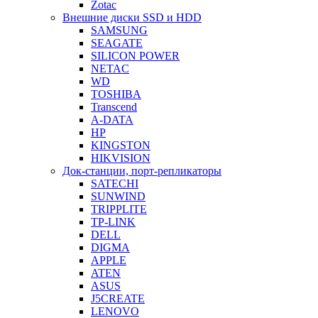
Zotac
Внешние диски SSD и HDD
SAMSUNG
SEAGATE
SILICON POWER
NETAC
WD
TOSHIBA
Transcend
A-DATA
HP
KINGSTON
HIKVISION
Док-станции, порт-репликаторы
SATECHI
SUNWIND
TRIPPLITE
TP-LINK
DELL
DIGMA
APPLE
ATEN
ASUS
J5CREATE
LENOVO