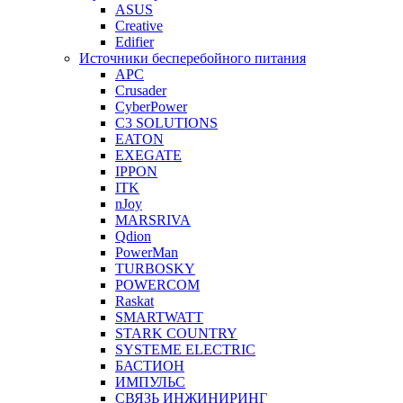
ASUS
Creative
Edifier
Источники бесперебойного питания
APC
Crusader
CyberPower
C3 SOLUTIONS
EATON
EXEGATE
IPPON
ITK
nJoy
MARSRIVA
Qdion
PowerMan
TURBOSKY
POWERCOM
Raskat
SMARTWATT
STARK COUNTRY
SYSTEME ELECTRIC
БАСТИОН
ИМПУЛЬС
СВЯЗЬ ИНЖИНИРИНГ