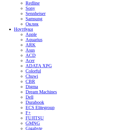
Redline
Sony
Sennheiser
Samsung
Оклик
Ноутбуки
Apple
Aquarius
ARK
Asus
ACD
Acer
ADATA XPG
Colorful
Chuwi
CBR
Digma
Dream Machines
Dell
Durabook
ECS Elitegroup
F+
FUJITSU
GMNG
Gigabyte