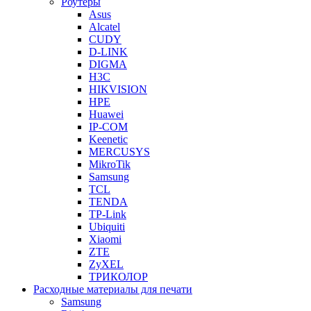
Роутеры
Asus
Alcatel
CUDY
D-LINK
DIGMA
H3C
HIKVISION
HPE
Huawei
IP-COM
Keenetic
MERCUSYS
MikroTik
Samsung
TCL
TENDA
TP-Link
Ubiquiti
Xiaomi
ZTE
ZyXEL
ТРИКОЛОР
Расходные материалы для печати
Samsung