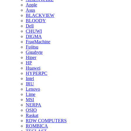
Apple
Asus
BLACKVIEW
BLOODY
Dell
CHUWI
DIGMA
FragMachine
Fujitsu
Gigabyte
Hiper
HP
Huawei
HYPERPC
Intel
IRU
Lenovo
Lime
MSI
NERPA
OSIO
Raskat
RDW COMPUTERS
ROMBICA