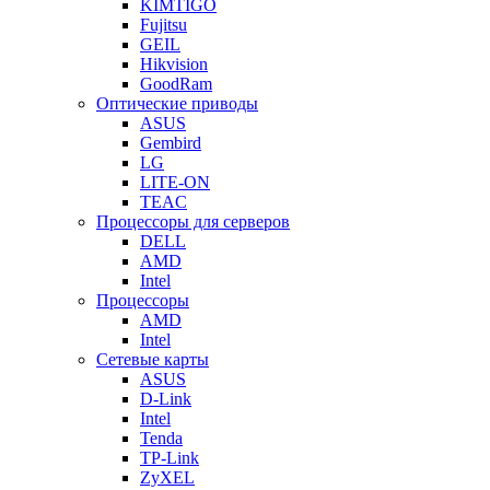
KIMTIGO
Fujitsu
GEIL
Hikvision
GoodRam
Оптические приводы
ASUS
Gembird
LG
LITE-ON
TEAC
Процессоры для серверов
DELL
AMD
Intel
Процессоры
AMD
Intel
Сетевые карты
ASUS
D-Link
Intel
Tenda
TP-Link
ZyXEL