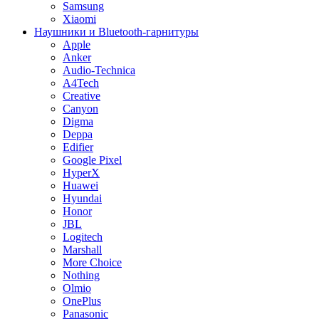
Samsung
Xiaomi
Наушники и Bluetooth-гарнитуры
Apple
Anker
Audio-Technica
A4Tech
Creative
Canyon
Digma
Deppa
Edifier
Google Pixel
HyperX
Huawei
Hyundai
Honor
JBL
Logitech
Marshall
More Choice
Nothing
Olmio
OnePlus
Panasonic