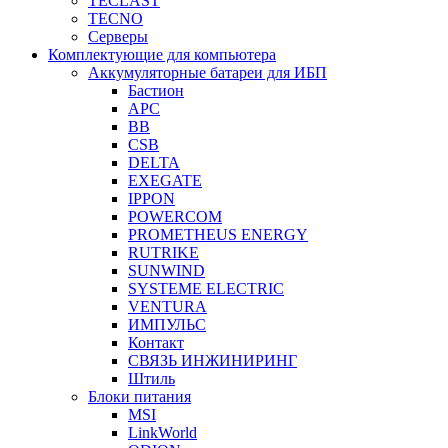
TECLAST
TECNO
Серверы
Комплектующие для компьютера
Аккумуляторные батареи для ИБП
Бастион
APC
BB
CSB
DELTA
EXEGATE
IPPON
POWERCOM
PROMETHEUS ENERGY
RUTRIKE
SUNWIND
SYSTEME ELECTRIC
VENTURA
ИМПУЛЬС
Контакт
СВЯЗЬ ИНЖИНИРИНГ
Штиль
Блоки питания
MSI
LinkWorld