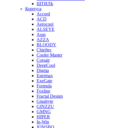
ШТИЛЬ
Корпуса
Accord
ACD
Aerocool
ALSEYE
Asus
AZZA
BLOODY
Chieftec
Cooler Master
Corsair
DeepCool
Digma
Enermax
ExeGate
Formula
Foxline
Fractal Design
Gigabyte
GINZZU
GMNG
HIPER
In-Win
JONSBO