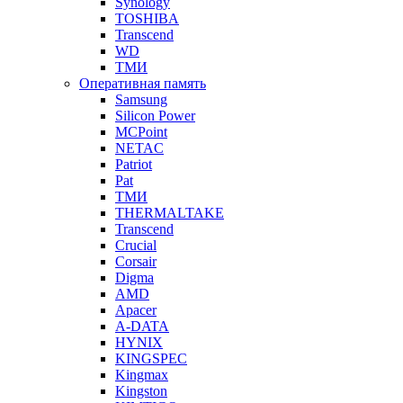
Synology
TOSHIBA
Transcend
WD
ТМИ
Оперативная память
Samsung
Silicon Power
MCPoint
NETAC
Patriot
Pat
ТМИ
THERMALTAKE
Transcend
Crucial
Corsair
Digma
AMD
Apacer
A-DATA
HYNIX
KINGSPEC
Kingmax
Kingston