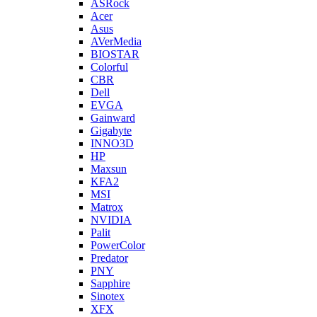
ASRock
Acer
Asus
AVerMedia
BIOSTAR
Colorful
CBR
Dell
EVGA
Gainward
Gigabyte
INNO3D
HP
Maxsun
KFA2
MSI
Matrox
NVIDIA
Palit
PowerColor
Predator
PNY
Sapphire
Sinotex
XFX