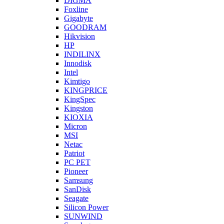
DIGMA
Foxline
Gigabyte
GOODRAM
Hikvision
HP
INDILINX
Innodisk
Intel
Kimtigo
KINGPRICE
KingSpec
Kingston
KIOXIA
Micron
MSI
Netac
Patriot
PC PET
Pioneer
Samsung
SanDisk
Seagate
Silicon Power
SUNWIND