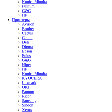
Konica Minolta
Fujifilm
G&G
HP
Принтеры
Avision
Brother
Cactus
Canon
Deli
Digma
Epson
Fplus
G&G
Hiper
HP
Konica Minolta
KYOCERA
Lexmark
OKI
Pantum
Ricoh
Samsung
Sindoh
Xerox