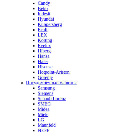
Candy
Beko
Indesit
Hyundai
Kuppersberg
Kraft
LEX
Korting
Evelux
Hiberg
Hansa
Haier
Hisense
Hotpoint-Ariston
Gorenje
Посудомоечные машины
Samsung
Siemens
Schaub Lorenz
SMEG
Midea
Miele
LG
Maunfeld
NEFF