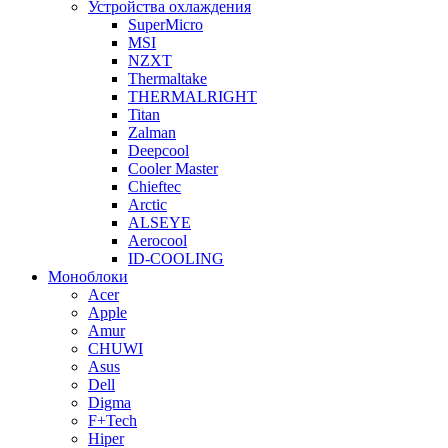
Устройства охлаждения
SuperMicro
MSI
NZXT
Thermaltake
THERMALRIGHT
Titan
Zalman
Deepcool
Cooler Master
Chieftec
Arctic
ALSEYE
Aerocool
ID-COOLING
Моноблоки
Acer
Apple
Amur
CHUWI
Asus
Dell
Digma
F+Tech
Hiper