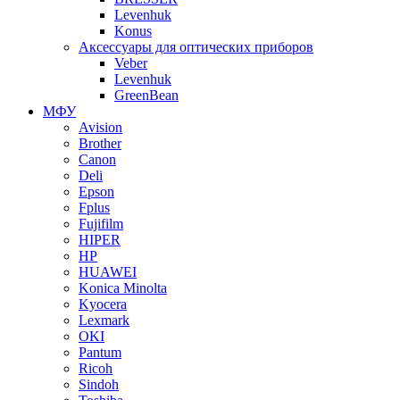
Levenhuk
Konus
Аксессуары для оптических приборов
Veber
Levenhuk
GreenBean
МФУ
Avision
Brother
Canon
Deli
Epson
Fplus
Fujifilm
HIPER
HP
HUAWEI
Konica Minolta
Kyocera
Lexmark
OKI
Pantum
Ricoh
Sindoh