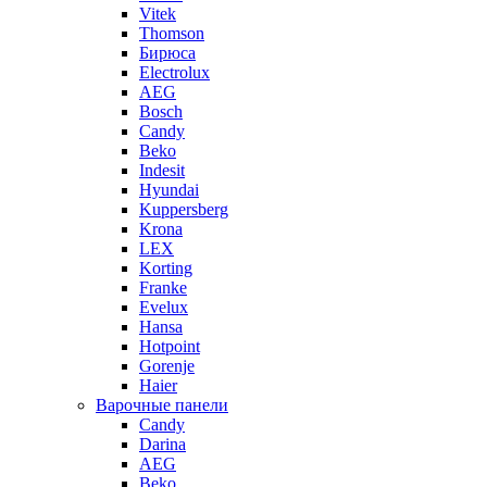
Vitek
Thomson
Бирюса
Electrolux
AEG
Bosch
Candy
Beko
Indesit
Hyundai
Kuppersberg
Krona
LEX
Korting
Franke
Evelux
Hansa
Hotpoint
Gorenje
Haier
Варочные панели
Candy
Darina
AEG
Beko