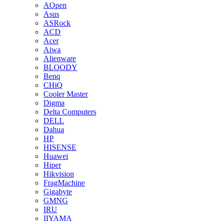
AOpen
Asus
ASRock
ACD
Acer
Aiwa
Alienware
BLOODY
Benq
CHiQ
Cooler Master
Digma
Delta Computers
DELL
Dahua
HP
HISENSE
Huawei
Hiper
Hikvision
FragMachine
Gigabyte
GMNG
IRU
IIYAMA