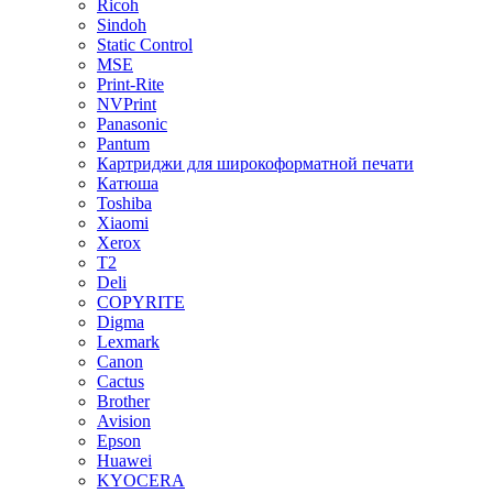
Ricoh
Sindoh
Static Control
MSE
Print-Rite
NVPrint
Panasonic
Pantum
Картриджи для широкоформатной печати
Катюша
Toshiba
Xiaomi
Xerox
T2
Deli
COPYRITE
Digma
Lexmark
Canon
Cactus
Brother
Avision
Epson
Huawei
KYOCERA