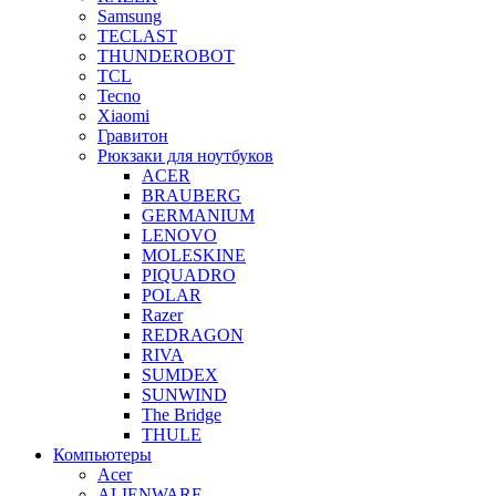
Samsung
TECLAST
THUNDEROBOT
TCL
Tecno
Xiaomi
Гравитон
Рюкзаки для ноутбуков
ACER
BRAUBERG
GERMANIUM
LENOVO
MOLESKINE
PIQUADRO
POLAR
Razer
REDRAGON
RIVA
SUMDEX
SUNWIND
The Bridge
THULE
Компьютеры
Acer
ALIENWARE