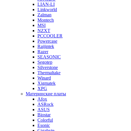
LIAN-LI
Linkworld
Zalman
Montech
MSI
NZXT
PCCOOLER
Powercase
Raijintek
Razer
SEASONIC
Segotep
Silverstone
Thermaltake
Winard
Xigmatek
XPG
Материнские платы
Afox
ASRock
ASUS
Biostar
Colorful
Esonic
Gigabyte