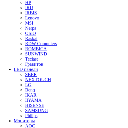
HP
IRU
IRBIS
Lenovo
MSI
Nerpa
OSIO
Raskat
RDW Computers
ROMBICA
SUNWIND
Teclast
Гравитон
LED панели
SBER
NEXTOUCH
LG
Benq
IKAR
IIYAMA
HISENSE
SAMSUNG
Philips
Мониторы
AOC