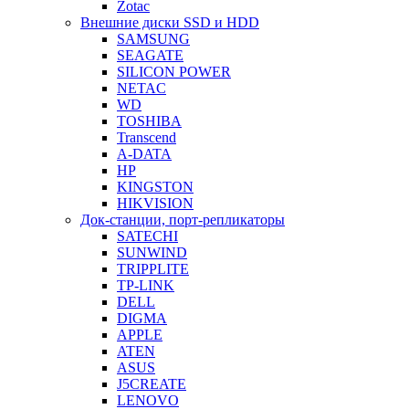
Zotac
Внешние диски SSD и HDD
SAMSUNG
SEAGATE
SILICON POWER
NETAC
WD
TOSHIBA
Transcend
A-DATA
HP
KINGSTON
HIKVISION
Док-станции, порт-репликаторы
SATECHI
SUNWIND
TRIPPLITE
TP-LINK
DELL
DIGMA
APPLE
ATEN
ASUS
J5CREATE
LENOVO