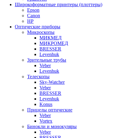
Широкоформатные принтеры (плоттеры)
Epson
Canon
HP
Оптические приборы
Микроскопы
МИКМЕД
МИКРОМЕД
BRESSER
Levenhuk
Зрительные трубы
Veber
Levenhuk
Телескопы
Sky-Watcher
Veber
BRESSER
Levenhuk
Konus
Прицелы оптические
Veber
Vortex
Бинокли и монокуляры
Veber
BRESSER