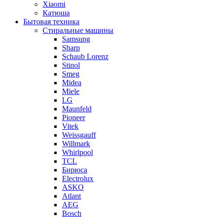
Xiaomi
Катюша
Бытовая техника
Стиральные машины
Samsung
Sharp
Schaub Lorenz
Stinol
Smeg
Midea
Miele
LG
Maunfeld
Pioneer
Vitek
Weissgauff
Willmark
Whirlpool
TCL
Бирюса
Electrolux
ASKO
Atlant
AEG
Bosch