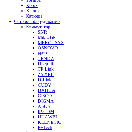
Toshiba
Xerox
Xiaomi
Катюша
Сетевое оборудование
Коммутаторы
SNR
MikroTik
MERCUSYS
OSNOVO
Netis
TENDA
Ubiquiti
TP-Link
ZYXEL
D-Link
CUDY
DAHUA
CISCO
DIGMA
ASUS
IP-COM
HUAWEI
KEENETIC
F+Tech