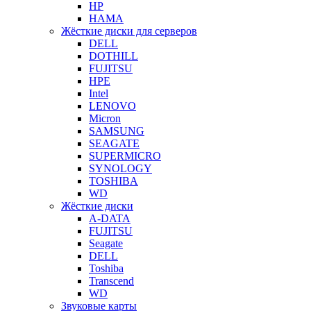
HP
HAMA
Жёсткие диски для серверов
DELL
DOTHILL
FUJITSU
HPE
Intel
LENOVO
Micron
SAMSUNG
SEAGATE
SUPERMICRO
SYNOLOGY
TOSHIBA
WD
Жёсткие диски
A-DATA
FUJITSU
Seagate
DELL
Toshiba
Transcend
WD
Звуковые карты