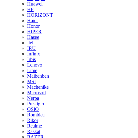
Huawei
HP
HORIZONT
Haier
Honor
HIPER
Hasee
Itel
IRU
Infinix
Irbis
Lenovo
Lime
Maibenben
MSI
Machenike
Microsoft
Nerpa
Prestigio
OSIO
Rombica
Rikor
Realme
Raskat
RAZER