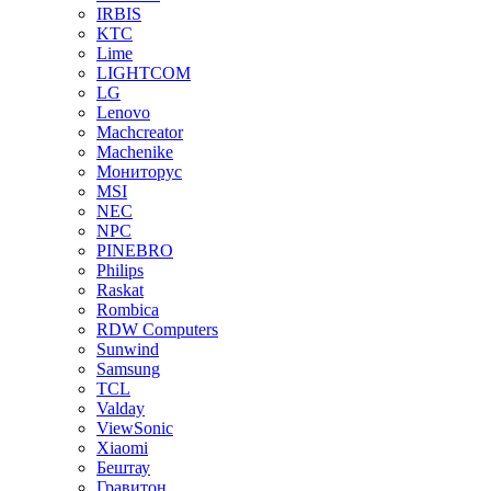
IRBIS
KTC
Lime
LIGHTCOM
LG
Lenovo
Machcreator
Machenike
Мониторус
MSI
NEC
NPC
PINEBRO
Philips
Raskat
Rombica
RDW Computers
Sunwind
Samsung
TCL
Valday
ViewSonic
Xiaomi
Бештау
Гравитон