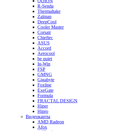
QDION
R-Senda
Thermaltake
Zalman
DeepCool
Cooler Master
Corsair
Chieftec
ASUS
Accord
Aerocool
be quiet
In-Win
FSP
GMNG
Gigabyte
Foxline
ExeGate
Formula
FRACTAL DESIGN
Hiper
Hipro
Видеокарты
AMD Radeon
Afox