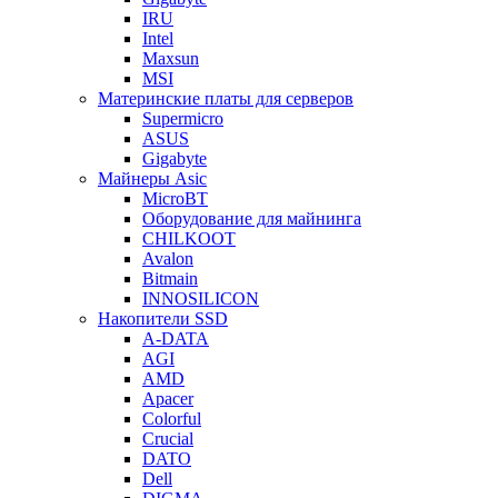
IRU
Intel
Maxsun
MSI
Материнские платы для серверов
Supermicro
ASUS
Gigabyte
Майнеры Asic
MicroBT
Оборудование для майнинга
CHILKOOT
Avalon
Bitmain
INNOSILICON
Накопители SSD
A-DATA
AGI
AMD
Apacer
Colorful
Crucial
DATO
Dell