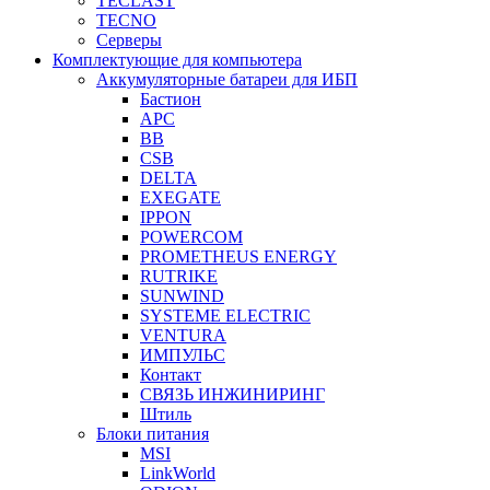
TECLAST
TECNO
Серверы
Комплектующие для компьютера
Аккумуляторные батареи для ИБП
Бастион
APC
BB
CSB
DELTA
EXEGATE
IPPON
POWERCOM
PROMETHEUS ENERGY
RUTRIKE
SUNWIND
SYSTEME ELECTRIC
VENTURA
ИМПУЛЬС
Контакт
СВЯЗЬ ИНЖИНИРИНГ
Штиль
Блоки питания
MSI
LinkWorld