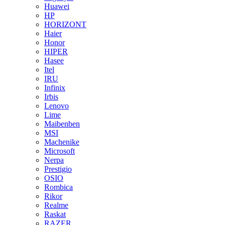
Huawei
HP
HORIZONT
Haier
Honor
HIPER
Hasee
Itel
IRU
Infinix
Irbis
Lenovo
Lime
Maibenben
MSI
Machenike
Microsoft
Nerpa
Prestigio
OSIO
Rombica
Rikor
Realme
Raskat
RAZER