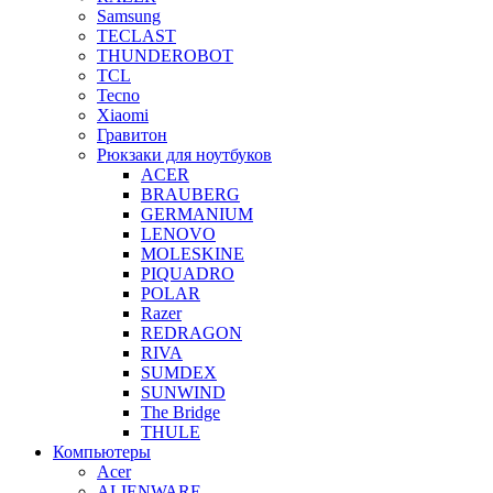
Samsung
TECLAST
THUNDEROBOT
TCL
Tecno
Xiaomi
Гравитон
Рюкзаки для ноутбуков
ACER
BRAUBERG
GERMANIUM
LENOVO
MOLESKINE
PIQUADRO
POLAR
Razer
REDRAGON
RIVA
SUMDEX
SUNWIND
The Bridge
THULE
Компьютеры
Acer
ALIENWARE