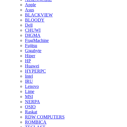
Apple
Asus
BLACKVIEW
BLOODY
Dell
CHUWI
DIGMA
FragMachine
Fujitsu
Gigabyte
Hiper
HP
Huawei
HYPERPC
Intel
IRU
Lenovo
Lime
MSI
NERPA
OSIO
Raskat
RDW COMPUTERS
ROMBICA