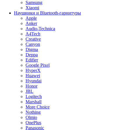
Samsung
Xiaomi
Наушники и Bluetooth-гарнитуры
Apple
Anker
Audio-Technica
A4Tech
Creative
Canyon
Digma
Deppa
Edifier
Google Pixel
HyperX
Huawei
Hyundai
Honor
JBL
Logitech
Marshall
More Choice
Nothing
Olmio
OnePlus
Panasonic