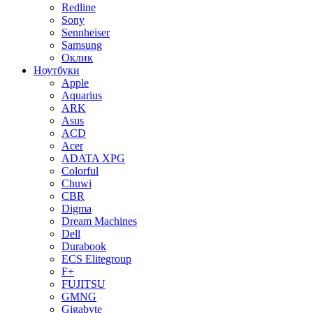
Redline
Sony
Sennheiser
Samsung
Оклик
Ноутбуки
Apple
Aquarius
ARK
Asus
ACD
Acer
ADATA XPG
Colorful
Chuwi
CBR
Digma
Dream Machines
Dell
Durabook
ECS Elitegroup
F+
FUJITSU
GMNG
Gigabyte