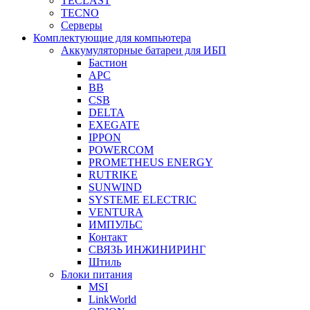
TECLAST
TECNO
Серверы
Комплектующие для компьютера
Аккумуляторные батареи для ИБП
Бастион
APC
BB
CSB
DELTA
EXEGATE
IPPON
POWERCOM
PROMETHEUS ENERGY
RUTRIKE
SUNWIND
SYSTEME ELECTRIC
VENTURA
ИМПУЛЬС
Контакт
СВЯЗЬ ИНЖИНИРИНГ
Штиль
Блоки питания
MSI
LinkWorld