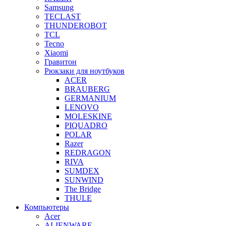
Samsung
TECLAST
THUNDEROBOT
TCL
Tecno
Xiaomi
Гравитон
Рюкзаки для ноутбуков
ACER
BRAUBERG
GERMANIUM
LENOVO
MOLESKINE
PIQUADRO
POLAR
Razer
REDRAGON
RIVA
SUMDEX
SUNWIND
The Bridge
THULE
Компьютеры
Acer
ALIENWARE