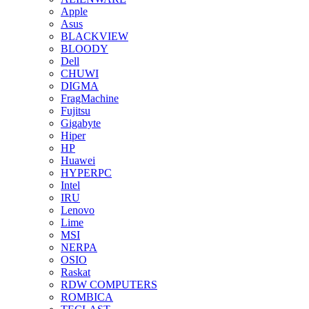
Apple
Asus
BLACKVIEW
BLOODY
Dell
CHUWI
DIGMA
FragMachine
Fujitsu
Gigabyte
Hiper
HP
Huawei
HYPERPC
Intel
IRU
Lenovo
Lime
MSI
NERPA
OSIO
Raskat
RDW COMPUTERS
ROMBICA