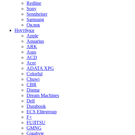
Redline
Sony
Sennheiser
Samsung
Оклик
Ноутбуки
Apple
Aquarius
ARK
Asus
ACD
Acer
ADATA XPG
Colorful
Chuwi
CBR
Digma
Dream Machines
Dell
Durabook
ECS Elitegroup
F+
FUJITSU
GMNG
Gigabyte