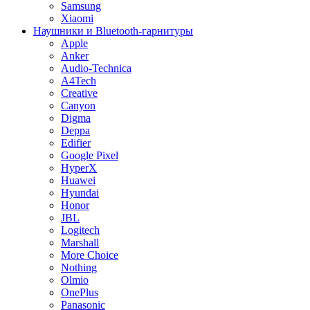
Samsung
Xiaomi
Наушники и Bluetooth-гарнитуры
Apple
Anker
Audio-Technica
A4Tech
Creative
Canyon
Digma
Deppa
Edifier
Google Pixel
HyperX
Huawei
Hyundai
Honor
JBL
Logitech
Marshall
More Choice
Nothing
Olmio
OnePlus
Panasonic