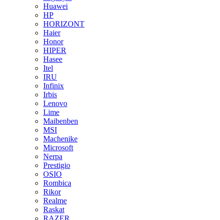
Huawei
HP
HORIZONT
Haier
Honor
HIPER
Hasee
Itel
IRU
Infinix
Irbis
Lenovo
Lime
Maibenben
MSI
Machenike
Microsoft
Nerpa
Prestigio
OSIO
Rombica
Rikor
Realme
Raskat
RAZER