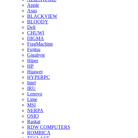
Apple
Asus
BLACKVIEW
BLOODY
Dell
CHUWI
DIGMA
FragMachine
Fujitsu
Gigabyte
Hiper
HP
Huawei
HYPERPC
Intel
IRU
Lenovo
Lime
MSI
NERPA
OSIO
Raskat
RDW COMPUTERS
ROMBICA