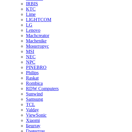
IRBIS
KTC
Lime
LIGHTCOM
LG
Lenovo
Machcreator
Machenike
Мониторус
MSI
NEC
NPC
PINEBRO
Philips
Raskat
Rombica
RDW Computers
Sunwind
Samsung
TCL
Valday
ViewSonic
Xiaomi
Бештау
Гравитон