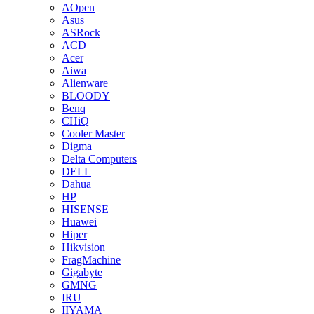
AOpen
Asus
ASRock
ACD
Acer
Aiwa
Alienware
BLOODY
Benq
CHiQ
Cooler Master
Digma
Delta Computers
DELL
Dahua
HP
HISENSE
Huawei
Hiper
Hikvision
FragMachine
Gigabyte
GMNG
IRU
IIYAMA