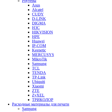
Роутеры
Asus
Alcatel
CUDY
D-LINK
DIGMA
H3C
HIKVISION
HPE
Huawei
IP-COM
Keenetic
MERCUSYS
MikroTik
Samsung
TCL
TENDA
TP-Link
Ubiquiti
Xiaomi
ZTE
ZyXEL
ТРИКОЛОР
Расходные материалы для печати
Samsung