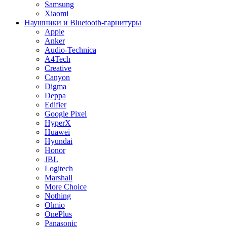
Samsung
Xiaomi
Наушники и Bluetooth-гарнитуры
Apple
Anker
Audio-Technica
A4Tech
Creative
Canyon
Digma
Deppa
Edifier
Google Pixel
HyperX
Huawei
Hyundai
Honor
JBL
Logitech
Marshall
More Choice
Nothing
Olmio
OnePlus
Panasonic