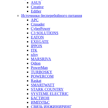
ASUS
Creative
Edifier
Источники бесперебойного питания
APC
Crusader
CyberPower
C3 SOLUTIONS
EATON
EXEGATE
IPPON
ITK
nJoy
MARSRIVA
Qdion
PowerMan
TURBOSKY
POWERCOM
Raskat
SMARTWATT
STARK COUNTRY
SYSTEME ELECTRIC
БАСТИОН
ИМПУЛЬС
СВЯЗЬ ИНЖИНИРИНГ