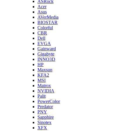
ASRock
Acer
Asus
AVerMedia
BIOSTAR
Colorful
CBR
Dell
EVGA
Gainward
Gigabyte
INNO3D
HP
Maxsun
KFA2
MSI
Matrox
NVIDIA
Palit
PowerColor
Predator
PNY
Sapphire
Sinotex
XFX