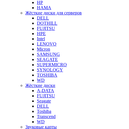
HP
HAMA
Жёсткие диски для серверов
DELL
DOTHILL
FUJITSU
HPE
Intel
LENOVO
Micron
SAMSUNG
SEAGATE
SUPERMICRO
SYNOLOGY
TOSHIBA
WD
Жёсткие диски
A-DATA
FUJITSU
Seagate
DELL
Toshiba
Transcend
WD
Звуковые карты