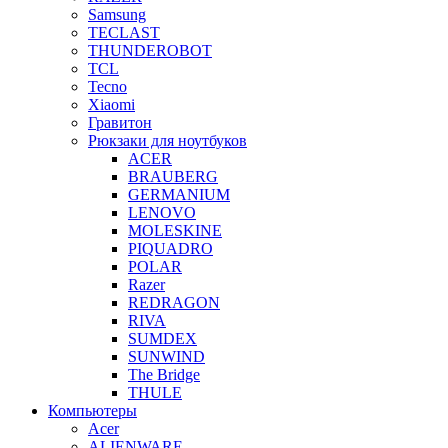
Samsung
TECLAST
THUNDEROBOT
TCL
Tecno
Xiaomi
Гравитон
Рюкзаки для ноутбуков
ACER
BRAUBERG
GERMANIUM
LENOVO
MOLESKINE
PIQUADRO
POLAR
Razer
REDRAGON
RIVA
SUMDEX
SUNWIND
The Bridge
THULE
Компьютеры
Acer
ALIENWARE