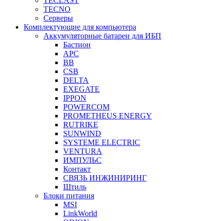
TECLAST
TECNO
Серверы
Комплектующие для компьютера
Аккумуляторные батареи для ИБП
Бастион
APC
BB
CSB
DELTA
EXEGATE
IPPON
POWERCOM
PROMETHEUS ENERGY
RUTRIKE
SUNWIND
SYSTEME ELECTRIC
VENTURA
ИМПУЛЬС
Контакт
СВЯЗЬ ИНЖИНИРИНГ
Штиль
Блоки питания
MSI
LinkWorld