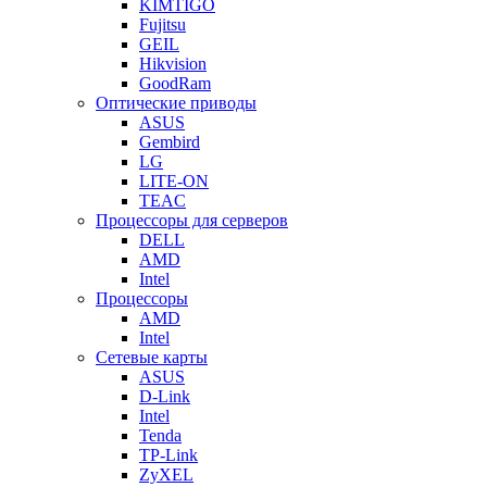
KIMTIGO
Fujitsu
GEIL
Hikvision
GoodRam
Оптические приводы
ASUS
Gembird
LG
LITE-ON
TEAC
Процессоры для серверов
DELL
AMD
Intel
Процессоры
AMD
Intel
Сетевые карты
ASUS
D-Link
Intel
Tenda
TP-Link
ZyXEL