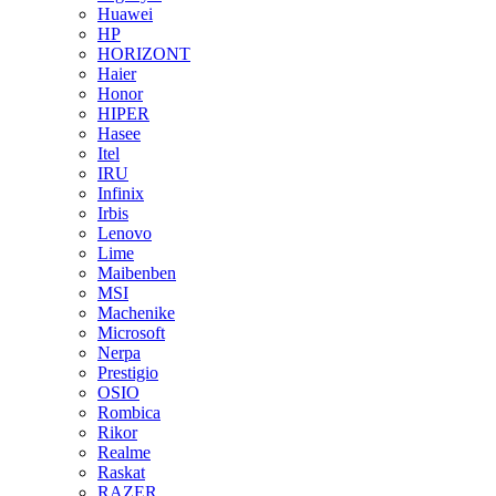
Huawei
HP
HORIZONT
Haier
Honor
HIPER
Hasee
Itel
IRU
Infinix
Irbis
Lenovo
Lime
Maibenben
MSI
Machenike
Microsoft
Nerpa
Prestigio
OSIO
Rombica
Rikor
Realme
Raskat
RAZER