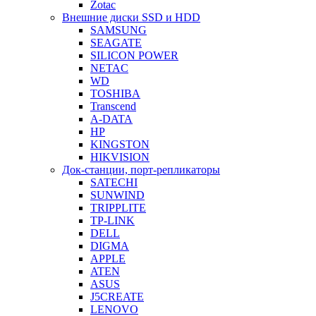
Zotac
Внешние диски SSD и HDD
SAMSUNG
SEAGATE
SILICON POWER
NETAC
WD
TOSHIBA
Transcend
A-DATA
HP
KINGSTON
HIKVISION
Док-станции, порт-репликаторы
SATECHI
SUNWIND
TRIPPLITE
TP-LINK
DELL
DIGMA
APPLE
ATEN
ASUS
J5CREATE
LENOVO