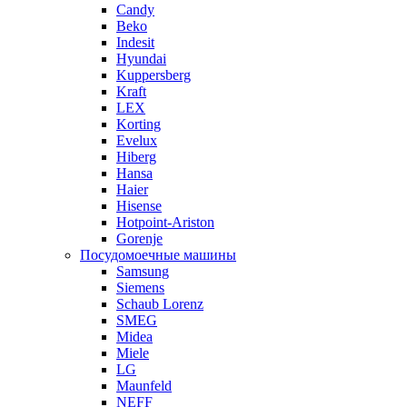
Candy
Beko
Indesit
Hyundai
Kuppersberg
Kraft
LEX
Korting
Evelux
Hiberg
Hansa
Haier
Hisense
Hotpoint-Ariston
Gorenje
Посудомоечные машины
Samsung
Siemens
Schaub Lorenz
SMEG
Midea
Miele
LG
Maunfeld
NEFF