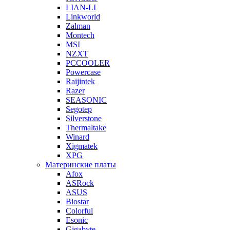
LIAN-LI
Linkworld
Zalman
Montech
MSI
NZXT
PCCOOLER
Powercase
Raijintek
Razer
SEASONIC
Segotep
Silverstone
Thermaltake
Winard
Xigmatek
XPG
Материнские платы
Afox
ASRock
ASUS
Biostar
Colorful
Esonic
Gigabyte