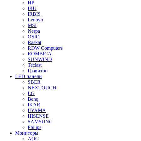
HP
IRU
IRBIS
Lenovo
MSI
Nerpa
OSIO
Raskat
RDW Computers
ROMBICA
SUNWIND
Teclast
Гравитон
LED панели
SBER
NEXTOUCH
LG
Benq
IKAR
IIYAMA
HISENSE
SAMSUNG
Philips
Мониторы
AOC