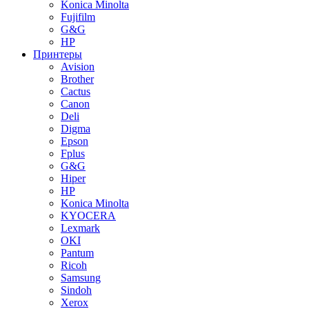
Konica Minolta
Fujifilm
G&G
HP
Принтеры
Avision
Brother
Cactus
Canon
Deli
Digma
Epson
Fplus
G&G
Hiper
HP
Konica Minolta
KYOCERA
Lexmark
OKI
Pantum
Ricoh
Samsung
Sindoh
Xerox