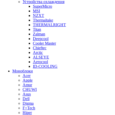
Устройства охлаждения
SuperMicro
MSI
NZXT
Thermaltake
THERMALRIGHT
Titan
Zalman
Deepcool
Cooler Master
Chieftec
Arctic
ALSEYE
Aerocool
ID-COOLING
Моноблоки
Acer
Apple
Amur
CHUWI
Asus
Dell
Digma
F+Tech
Hiper