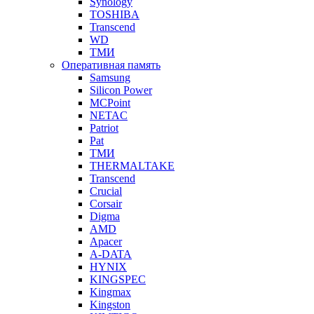
Synology
TOSHIBA
Transcend
WD
ТМИ
Оперативная память
Samsung
Silicon Power
MCPoint
NETAC
Patriot
Pat
ТМИ
THERMALTAKE
Transcend
Crucial
Corsair
Digma
AMD
Apacer
A-DATA
HYNIX
KINGSPEC
Kingmax
Kingston