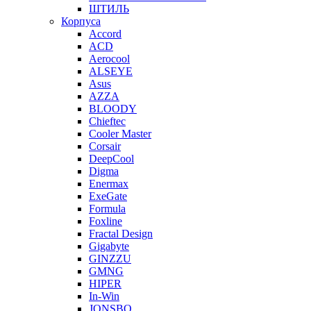
ШТИЛЬ
Корпуса
Accord
ACD
Aerocool
ALSEYE
Asus
AZZA
BLOODY
Chieftec
Cooler Master
Corsair
DeepCool
Digma
Enermax
ExeGate
Formula
Foxline
Fractal Design
Gigabyte
GINZZU
GMNG
HIPER
In-Win
JONSBO