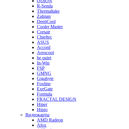
QDION
R-Senda
Thermaltake
Zalman
DeepCool
Cooler Master
Corsair
Chieftec
ASUS
Accord
Aerocool
be quiet
In-Win
FSP
GMNG
Gigabyte
Foxline
ExeGate
Formula
FRACTAL DESIGN
Hiper
Hipro
Видеокарты
AMD Radeon
Afox