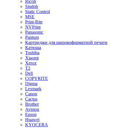
Ricoh
Sindoh
Static Control
MSE
Print-Rite
NVPrint
Panasonic
Pantum
Картриджи для широкоформатной печати
Катюша
Toshiba
Xiaomi
Xerox
T2
Deli
COPYRITE
Digma
Lexmark
Canon
Cactus
Brother
Avision
Epson
Huawei
KYOCERA