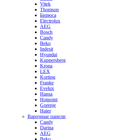
Vitek
Thomson
Бирюса
Electrolux
AEG
Bosch
Candy
Beko
Indesit
Hyundai
Kuppersberg
Krona
LEX
Korting
Franke
Evelux
Hansa
Hotpoint
Gorenje
Haier
Варочные панели
Candy
Darina
AEG
Beko