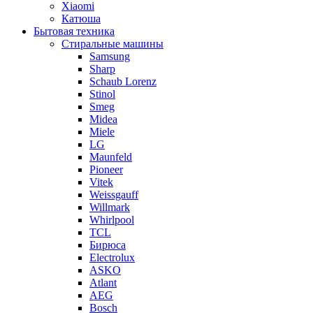
Xiaomi
Катюша
Бытовая техника
Стиральные машины
Samsung
Sharp
Schaub Lorenz
Stinol
Smeg
Midea
Miele
LG
Maunfeld
Pioneer
Vitek
Weissgauff
Willmark
Whirlpool
TCL
Бирюса
Electrolux
ASKO
Atlant
AEG
Bosch