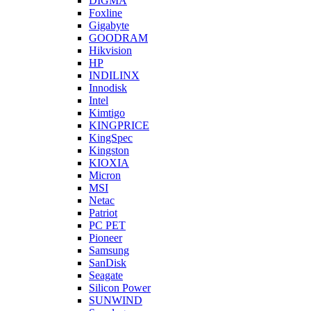
DIGMA
Foxline
Gigabyte
GOODRAM
Hikvision
HP
INDILINX
Innodisk
Intel
Kimtigo
KINGPRICE
KingSpec
Kingston
KIOXIA
Micron
MSI
Netac
Patriot
PC PET
Pioneer
Samsung
SanDisk
Seagate
Silicon Power
SUNWIND