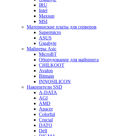
IRU
Intel
Maxsun
MSI
Материнские платы для серверов
Supermicro
ASUS
Gigabyte
Майнеры Asic
MicroBT
Оборудование для майнинга
CHILKOOT
Avalon
Bitmain
INNOSILICON
Накопители SSD
A-DATA
AGI
AMD
Apacer
Colorful
Crucial
DATO
Dell