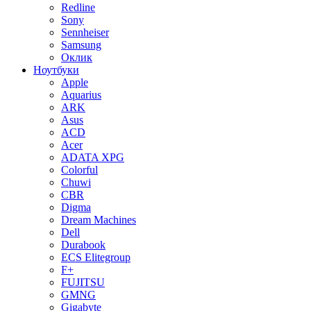
Redline
Sony
Sennheiser
Samsung
Оклик
Ноутбуки
Apple
Aquarius
ARK
Asus
ACD
Acer
ADATA XPG
Colorful
Chuwi
CBR
Digma
Dream Machines
Dell
Durabook
ECS Elitegroup
F+
FUJITSU
GMNG
Gigabyte