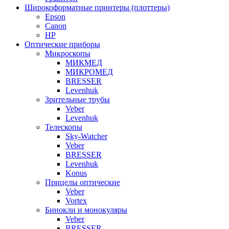
Широкоформатные принтеры (плоттеры)
Epson
Canon
HP
Оптические приборы
Микроскопы
МИКМЕД
МИКРОМЕД
BRESSER
Levenhuk
Зрительные трубы
Veber
Levenhuk
Телескопы
Sky-Watcher
Veber
BRESSER
Levenhuk
Konus
Прицелы оптические
Veber
Vortex
Бинокли и монокуляры
Veber
BRESSER