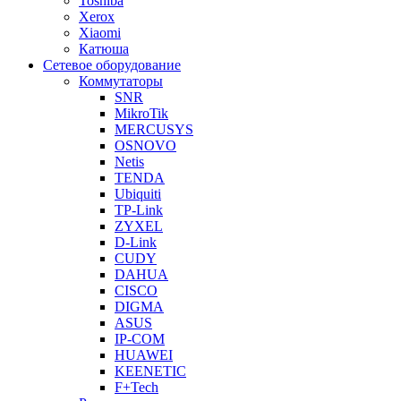
Toshiba
Xerox
Xiaomi
Катюша
Сетевое оборудование
Коммутаторы
SNR
MikroTik
MERCUSYS
OSNOVO
Netis
TENDA
Ubiquiti
TP-Link
ZYXEL
D-Link
CUDY
DAHUA
CISCO
DIGMA
ASUS
IP-COM
HUAWEI
KEENETIC
F+Tech