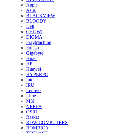
Apple
Asus
BLACKVIEW
BLOODY
Dell
CHUWI
DIGMA
FragMachine
Fujitsu
Gigabyte
Hiper
HP
Huawei
HYPERPC
Intel
IRU
Lenovo
Lime
MSI
NERPA
OSIO
Raskat
RDW COMPUTERS
ROMBICA