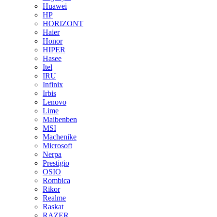
Huawei
HP
HORIZONT
Haier
Honor
HIPER
Hasee
Itel
IRU
Infinix
Irbis
Lenovo
Lime
Maibenben
MSI
Machenike
Microsoft
Nerpa
Prestigio
OSIO
Rombica
Rikor
Realme
Raskat
RAZER