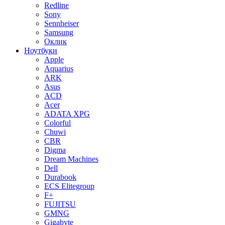
Redline
Sony
Sennheiser
Samsung
Оклик
Ноутбуки
Apple
Aquarius
ARK
Asus
ACD
Acer
ADATA XPG
Colorful
Chuwi
CBR
Digma
Dream Machines
Dell
Durabook
ECS Elitegroup
F+
FUJITSU
GMNG
Gigabyte