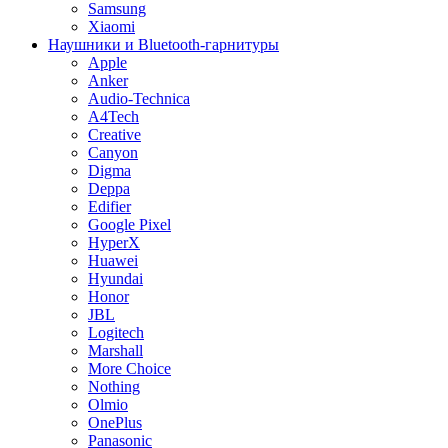
Samsung
Xiaomi
Наушники и Bluetooth-гарнитуры
Apple
Anker
Audio-Technica
A4Tech
Creative
Canyon
Digma
Deppa
Edifier
Google Pixel
HyperX
Huawei
Hyundai
Honor
JBL
Logitech
Marshall
More Choice
Nothing
Olmio
OnePlus
Panasonic