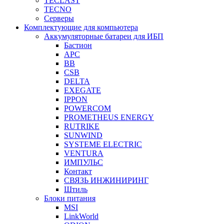
TECLAST
TECNO
Серверы
Комплектующие для компьютера
Аккумуляторные батареи для ИБП
Бастион
APC
BB
CSB
DELTA
EXEGATE
IPPON
POWERCOM
PROMETHEUS ENERGY
RUTRIKE
SUNWIND
SYSTEME ELECTRIC
VENTURA
ИМПУЛЬС
Контакт
СВЯЗЬ ИНЖИНИРИНГ
Штиль
Блоки питания
MSI
LinkWorld