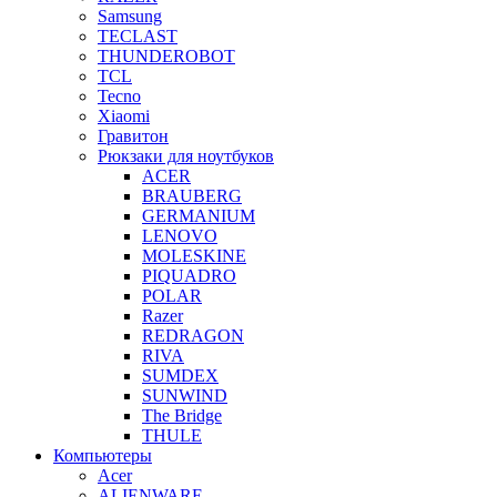
Samsung
TECLAST
THUNDEROBOT
TCL
Tecno
Xiaomi
Гравитон
Рюкзаки для ноутбуков
ACER
BRAUBERG
GERMANIUM
LENOVO
MOLESKINE
PIQUADRO
POLAR
Razer
REDRAGON
RIVA
SUMDEX
SUNWIND
The Bridge
THULE
Компьютеры
Acer
ALIENWARE