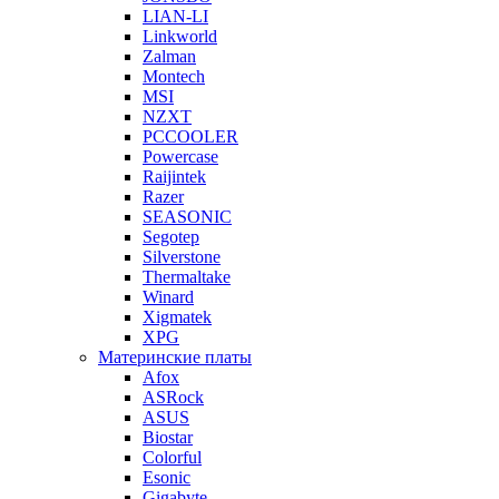
LIAN-LI
Linkworld
Zalman
Montech
MSI
NZXT
PCCOOLER
Powercase
Raijintek
Razer
SEASONIC
Segotep
Silverstone
Thermaltake
Winard
Xigmatek
XPG
Материнские платы
Afox
ASRock
ASUS
Biostar
Colorful
Esonic
Gigabyte