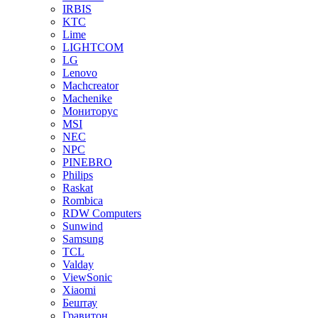
IRBIS
KTC
Lime
LIGHTCOM
LG
Lenovo
Machcreator
Machenike
Мониторус
MSI
NEC
NPC
PINEBRO
Philips
Raskat
Rombica
RDW Computers
Sunwind
Samsung
TCL
Valday
ViewSonic
Xiaomi
Бештау
Гравитон