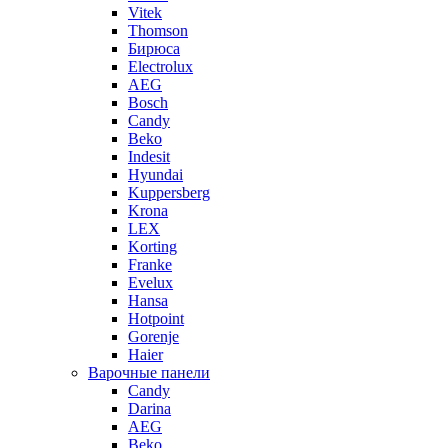
Vitek
Thomson
Бирюса
Electrolux
AEG
Bosch
Candy
Beko
Indesit
Hyundai
Kuppersberg
Krona
LEX
Korting
Franke
Evelux
Hansa
Hotpoint
Gorenje
Haier
Варочные панели
Candy
Darina
AEG
Beko