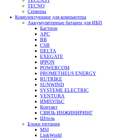
TECLAST
TECNO
Серверы
Комплектующие для компьютера
Аккумуляторные батареи для ИБП
Бастион
APC
BB
CSB
DELTA
EXEGATE
IPPON
POWERCOM
PROMETHEUS ENERGY
RUTRIKE
SUNWIND
SYSTEME ELECTRIC
VENTURA
ИМПУЛЬС
Контакт
СВЯЗЬ ИНЖИНИРИНГ
Штиль
Блоки питания
MSI
LinkWorld