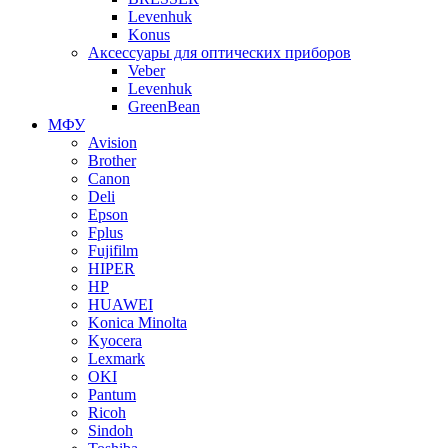
Levenhuk
Konus
Аксессуары для оптических приборов
Veber
Levenhuk
GreenBean
МФУ
Avision
Brother
Canon
Deli
Epson
Fplus
Fujifilm
HIPER
HP
HUAWEI
Konica Minolta
Kyocera
Lexmark
OKI
Pantum
Ricoh
Sindoh