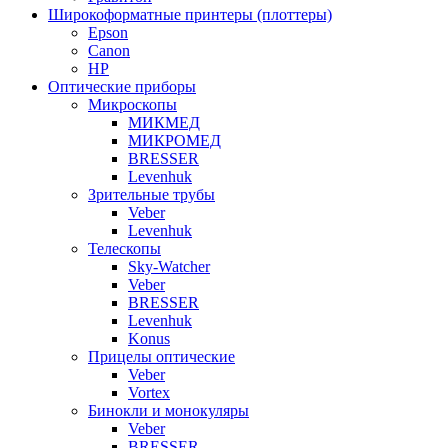
Широкоформатные принтеры (плоттеры)
Epson
Canon
HP
Оптические приборы
Микроскопы
МИКМЕД
МИКРОМЕД
BRESSER
Levenhuk
Зрительные трубы
Veber
Levenhuk
Телескопы
Sky-Watcher
Veber
BRESSER
Levenhuk
Konus
Прицелы оптические
Veber
Vortex
Бинокли и монокуляры
Veber
BRESSER