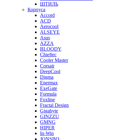
ШТИЛЬ
Корпуса
Accord
ACD
Aerocool
ALSEYE
Asus
AZZA
BLOODY
Chieftec
Cooler Master
Corsair
DeepCool
Digma
Enermax
ExeGate
Formula
Foxline
Fractal Design
Gigabyte
GINZZU
GMNG
HIPER
In-Win
JONSBO