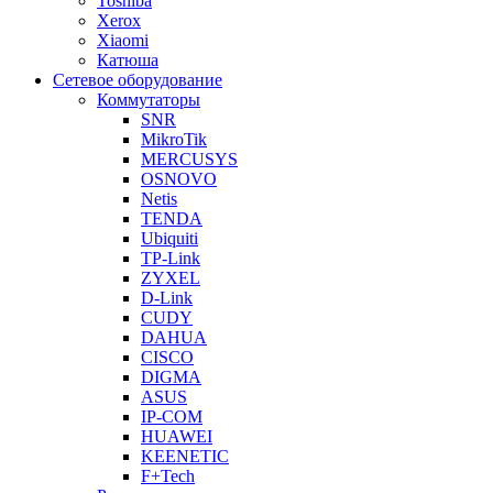
Toshiba
Xerox
Xiaomi
Катюша
Сетевое оборудование
Коммутаторы
SNR
MikroTik
MERCUSYS
OSNOVO
Netis
TENDA
Ubiquiti
TP-Link
ZYXEL
D-Link
CUDY
DAHUA
CISCO
DIGMA
ASUS
IP-COM
HUAWEI
KEENETIC
F+Tech