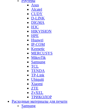
Роутеры
Asus
Alcatel
CUDY
D-LINK
DIGMA
H3C
HIKVISION
HPE
Huawei
IP-COM
Keenetic
MERCUSYS
MikroTik
Samsung
TCL
TENDA
TP-Link
Ubiquiti
Xiaomi
ZTE
ZyXEL
ТРИКОЛОР
Расходные материалы для печати
Samsung