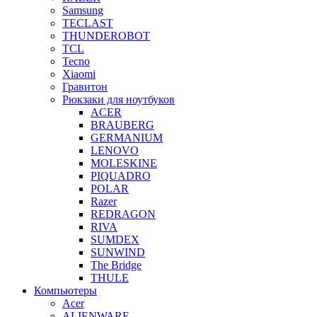
Samsung
TECLAST
THUNDEROBOT
TCL
Tecno
Xiaomi
Гравитон
Рюкзаки для ноутбуков
ACER
BRAUBERG
GERMANIUM
LENOVO
MOLESKINE
PIQUADRO
POLAR
Razer
REDRAGON
RIVA
SUMDEX
SUNWIND
The Bridge
THULE
Компьютеры
Acer
ALIENWARE