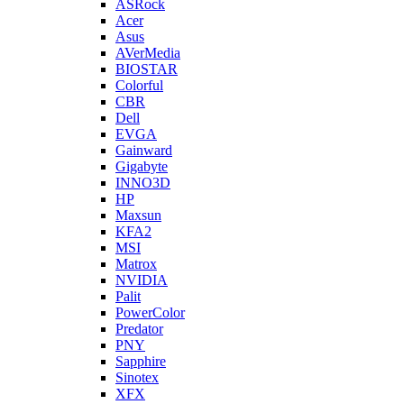
ASRock
Acer
Asus
AVerMedia
BIOSTAR
Colorful
CBR
Dell
EVGA
Gainward
Gigabyte
INNO3D
HP
Maxsun
KFA2
MSI
Matrox
NVIDIA
Palit
PowerColor
Predator
PNY
Sapphire
Sinotex
XFX