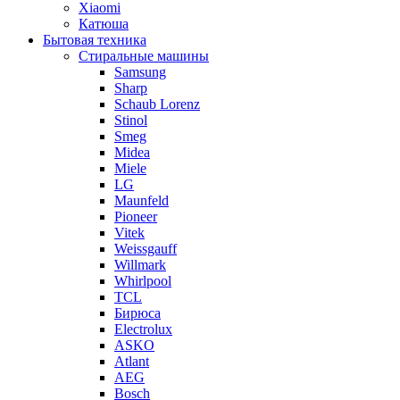
Xiaomi
Катюша
Бытовая техника
Стиральные машины
Samsung
Sharp
Schaub Lorenz
Stinol
Smeg
Midea
Miele
LG
Maunfeld
Pioneer
Vitek
Weissgauff
Willmark
Whirlpool
TCL
Бирюса
Electrolux
ASKO
Atlant
AEG
Bosch