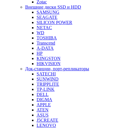
Zotac
Внешние диски SSD и HDD
SAMSUNG
SEAGATE
SILICON POWER
NETAC
WD
TOSHIBA
Transcend
A-DATA
HP
KINGSTON
HIKVISION
Док-станции, порт-репликаторы
SATECHI
SUNWIND
TRIPPLITE
TP-LINK
DELL
DIGMA
APPLE
ATEN
ASUS
J5CREATE
LENOVO