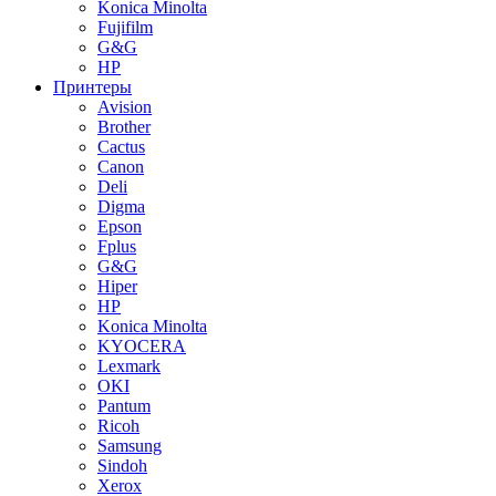
Konica Minolta
Fujifilm
G&G
HP
Принтеры
Avision
Brother
Cactus
Canon
Deli
Digma
Epson
Fplus
G&G
Hiper
HP
Konica Minolta
KYOCERA
Lexmark
OKI
Pantum
Ricoh
Samsung
Sindoh
Xerox