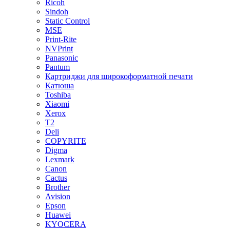
Ricoh
Sindoh
Static Control
MSE
Print-Rite
NVPrint
Panasonic
Pantum
Картриджи для широкоформатной печати
Катюша
Toshiba
Xiaomi
Xerox
T2
Deli
COPYRITE
Digma
Lexmark
Canon
Cactus
Brother
Avision
Epson
Huawei
KYOCERA