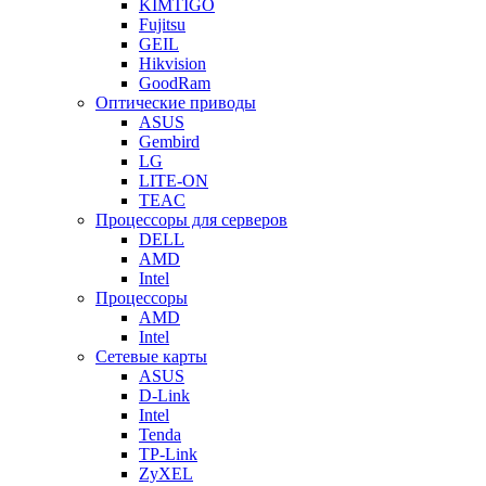
KIMTIGO
Fujitsu
GEIL
Hikvision
GoodRam
Оптические приводы
ASUS
Gembird
LG
LITE-ON
TEAC
Процессоры для серверов
DELL
AMD
Intel
Процессоры
AMD
Intel
Сетевые карты
ASUS
D-Link
Intel
Tenda
TP-Link
ZyXEL