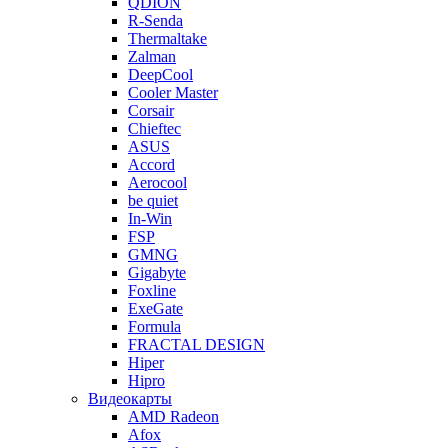
QDION
R-Senda
Thermaltake
Zalman
DeepCool
Cooler Master
Corsair
Chieftec
ASUS
Accord
Aerocool
be quiet
In-Win
FSP
GMNG
Gigabyte
Foxline
ExeGate
Formula
FRACTAL DESIGN
Hiper
Hipro
Видеокарты
AMD Radeon
Afox