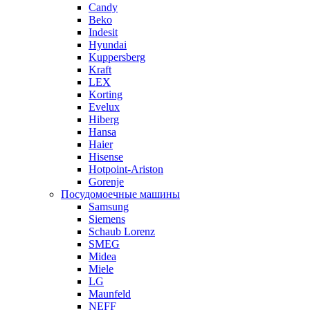
Candy
Beko
Indesit
Hyundai
Kuppersberg
Kraft
LEX
Korting
Evelux
Hiberg
Hansa
Haier
Hisense
Hotpoint-Ariston
Gorenje
Посудомоечные машины
Samsung
Siemens
Schaub Lorenz
SMEG
Midea
Miele
LG
Maunfeld
NEFF