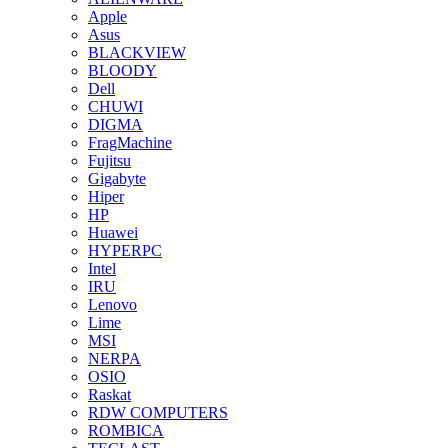
Apple
Asus
BLACKVIEW
BLOODY
Dell
CHUWI
DIGMA
FragMachine
Fujitsu
Gigabyte
Hiper
HP
Huawei
HYPERPC
Intel
IRU
Lenovo
Lime
MSI
NERPA
OSIO
Raskat
RDW COMPUTERS
ROMBICA