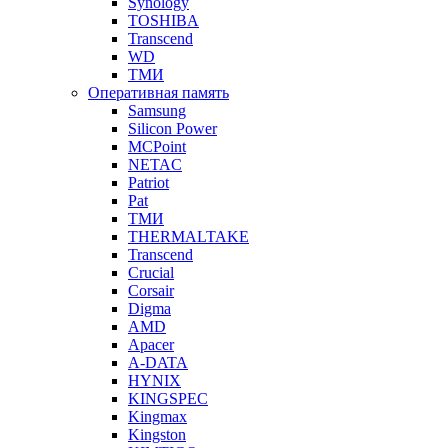
Synology
TOSHIBA
Transcend
WD
ТМИ
Оперативная память
Samsung
Silicon Power
MCPoint
NETAC
Patriot
Pat
ТМИ
THERMALTAKE
Transcend
Crucial
Corsair
Digma
AMD
Apacer
A-DATA
HYNIX
KINGSPEC
Kingmax
Kingston