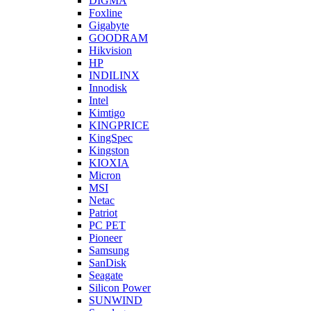
DIGMA
Foxline
Gigabyte
GOODRAM
Hikvision
HP
INDILINX
Innodisk
Intel
Kimtigo
KINGPRICE
KingSpec
Kingston
KIOXIA
Micron
MSI
Netac
Patriot
PC PET
Pioneer
Samsung
SanDisk
Seagate
Silicon Power
SUNWIND