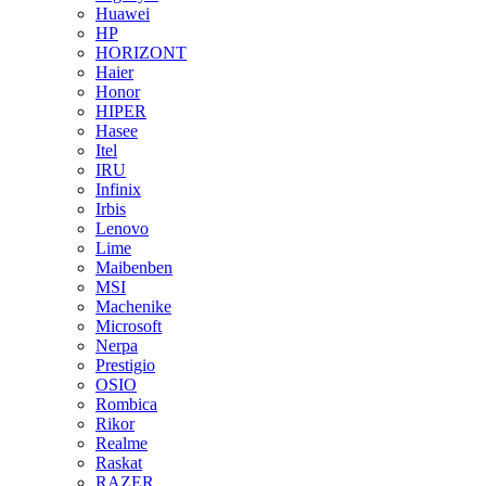
Huawei
HP
HORIZONT
Haier
Honor
HIPER
Hasee
Itel
IRU
Infinix
Irbis
Lenovo
Lime
Maibenben
MSI
Machenike
Microsoft
Nerpa
Prestigio
OSIO
Rombica
Rikor
Realme
Raskat
RAZER