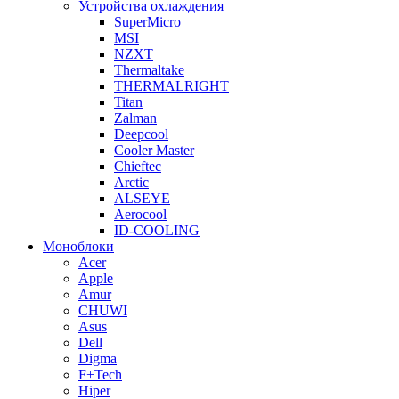
Устройства охлаждения
SuperMicro
MSI
NZXT
Thermaltake
THERMALRIGHT
Titan
Zalman
Deepcool
Cooler Master
Chieftec
Arctic
ALSEYE
Aerocool
ID-COOLING
Моноблоки
Acer
Apple
Amur
CHUWI
Asus
Dell
Digma
F+Tech
Hiper