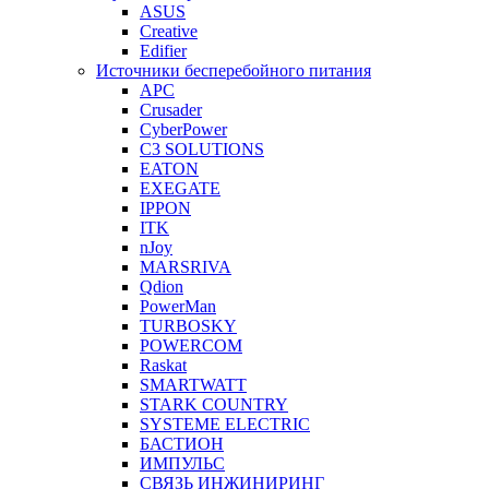
ASUS
Creative
Edifier
Источники бесперебойного питания
APC
Crusader
CyberPower
C3 SOLUTIONS
EATON
EXEGATE
IPPON
ITK
nJoy
MARSRIVA
Qdion
PowerMan
TURBOSKY
POWERCOM
Raskat
SMARTWATT
STARK COUNTRY
SYSTEME ELECTRIC
БАСТИОН
ИМПУЛЬС
СВЯЗЬ ИНЖИНИРИНГ