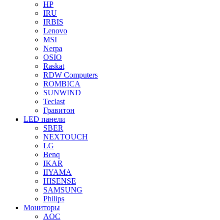
HP
IRU
IRBIS
Lenovo
MSI
Nerpa
OSIO
Raskat
RDW Computers
ROMBICA
SUNWIND
Teclast
Гравитон
LED панели
SBER
NEXTOUCH
LG
Benq
IKAR
IIYAMA
HISENSE
SAMSUNG
Philips
Мониторы
AOC