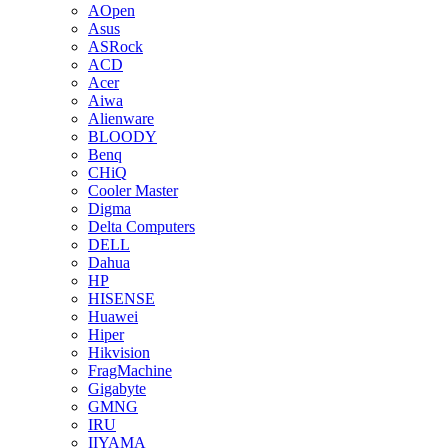
AOpen
Asus
ASRock
ACD
Acer
Aiwa
Alienware
BLOODY
Benq
CHiQ
Cooler Master
Digma
Delta Computers
DELL
Dahua
HP
HISENSE
Huawei
Hiper
Hikvision
FragMachine
Gigabyte
GMNG
IRU
IIYAMA