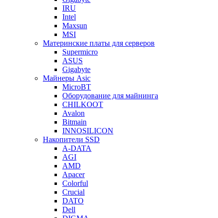
IRU
Intel
Maxsun
MSI
Материнские платы для серверов
Supermicro
ASUS
Gigabyte
Майнеры Asic
MicroBT
Оборудование для майнинга
CHILKOOT
Avalon
Bitmain
INNOSILICON
Накопители SSD
A-DATA
AGI
AMD
Apacer
Colorful
Crucial
DATO
Dell