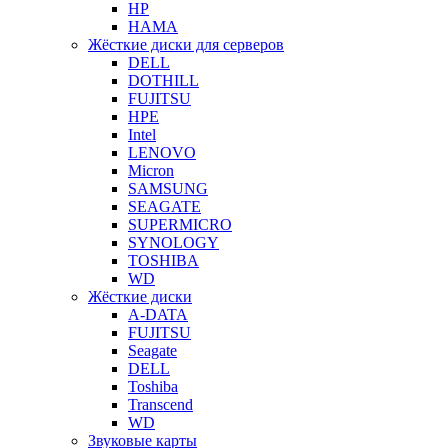
HP
HAMA
Жёсткие диски для серверов
DELL
DOTHILL
FUJITSU
HPE
Intel
LENOVO
Micron
SAMSUNG
SEAGATE
SUPERMICRO
SYNOLOGY
TOSHIBA
WD
Жёсткие диски
A-DATA
FUJITSU
Seagate
DELL
Toshiba
Transcend
WD
Звуковые карты