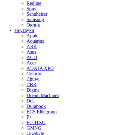
Redline
Sony
Sennheiser
Samsung
Оклик
Ноутбуки
Apple
Aquarius
ARK
Asus
ACD
Acer
ADATA XPG
Colorful
Chuwi
CBR
Digma
Dream Machines
Dell
Durabook
ECS Elitegroup
F+
FUJITSU
GMNG
Gigabyte