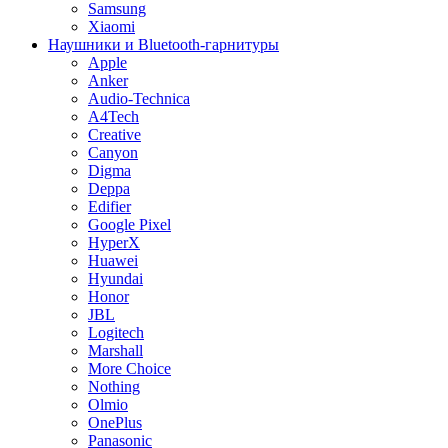
Samsung
Xiaomi
Наушники и Bluetooth-гарнитуры
Apple
Anker
Audio-Technica
A4Tech
Creative
Canyon
Digma
Deppa
Edifier
Google Pixel
HyperX
Huawei
Hyundai
Honor
JBL
Logitech
Marshall
More Choice
Nothing
Olmio
OnePlus
Panasonic