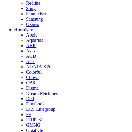
Redline
Sony
Sennheiser
Samsung
Оклик
Ноутбуки
Apple
Aquarius
ARK
Asus
ACD
Acer
ADATA XPG
Colorful
Chuwi
CBR
Digma
Dream Machines
Dell
Durabook
ECS Elitegroup
F+
FUJITSU
GMNG
Gigabyte