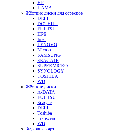
HP
HAMA
Жёсткие диски для серверов
DELL
DOTHILL
FUJITSU
HPE
Intel
LENOVO
Micron
SAMSUNG
SEAGATE
SUPERMICRO
SYNOLOGY
TOSHIBA
WD
Жёсткие диски
A-DATA
FUJITSU
Seagate
DELL
Toshiba
Transcend
WD
Звуковые карты