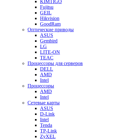
KIMTIGO
Fujitsu
GEIL
Hikvision
GoodRam
Оптические приводы
ASUS
Gembird
LG
LITE-ON
TEAC
Процессоры для серверов
DELL
AMD
Intel
Процессоры
AMD
Intel
Сетевые карты
ASUS
D-Link
Intel
Tenda
TP-Link
ZyXEL