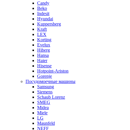
Candy
Beko
Indesit
Hyundai
Kuppersberg
Kraft
LEX
Korting
Evelux
Hiberg
Hansa
Haier
Hisense
Hotpoint-Ariston
Gorenje
Посудомоечные машины
Samsung
Siemens
Schaub Lorenz
SMEG
Midea
Miele
LG
Maunfeld
NEFF