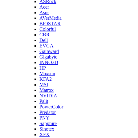
ASRock
Acer
Asus
AVerMedia
BIOSTAR
Colorful
CBR
Dell
EVGA
Gainward
Gigabyte
INNO3D
HP
Maxsun
KFA2
MSI
Matrox
NVIDIA
Palit
PowerColor
Predator
PNY
Sapphire
Sinotex
XFX