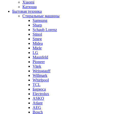
Xiaomi
Катюша
Бытовая техника
Стиральные машины
Samsung
Sharp
Schaub Lorenz
Stinol
Smeg
Midea
Miele
LG
Maunfeld
Pioneer
Vitek
Weissgauff
Willmark
Whirlpool
TCL
Бирюса
Electrolux
ASKO
Atlant
AEG
Bosch