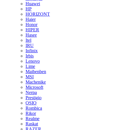
Huawei
HP
HORIZONT
Haier
Honor
HIPER
Hasee
Itel
IRU
Infinix
Irbis
Lenovo
Lime
Maibenben
MSI
Machenike
Microsoft
Nerpa
Prestigio
OSIO
Rombica
Rikor
Realme
Raskat
RAZER