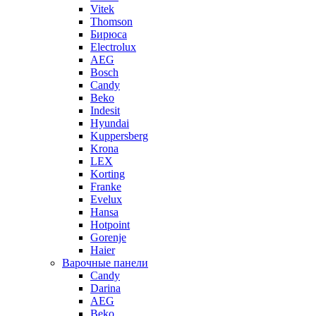
Vitek
Thomson
Бирюса
Electrolux
AEG
Bosch
Candy
Beko
Indesit
Hyundai
Kuppersberg
Krona
LEX
Korting
Franke
Evelux
Hansa
Hotpoint
Gorenje
Haier
Варочные панели
Candy
Darina
AEG
Beko