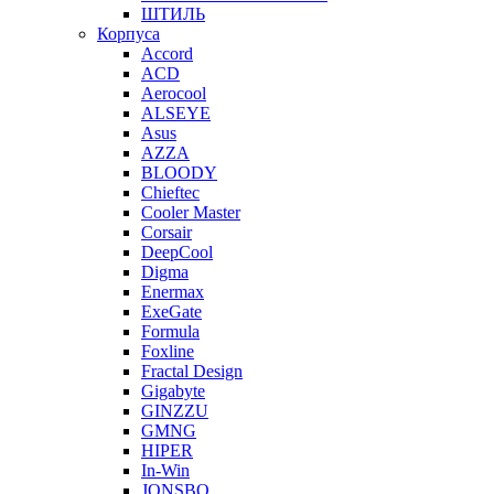
ШТИЛЬ
Корпуса
Accord
ACD
Aerocool
ALSEYE
Asus
AZZA
BLOODY
Chieftec
Cooler Master
Corsair
DeepCool
Digma
Enermax
ExeGate
Formula
Foxline
Fractal Design
Gigabyte
GINZZU
GMNG
HIPER
In-Win
JONSBO