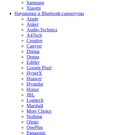
Samsung
Xiaomi
Наушники и Bluetooth-гарнитуры
Apple
Anker
Audio-Technica
A4Tech
Creative
Canyon
Digma
Deppa
Edifier
Google Pixel
HyperX
Huawei
Hyundai
Honor
JBL
Logitech
Marshall
More Choice
Nothing
Olmio
OnePlus
Panasonic