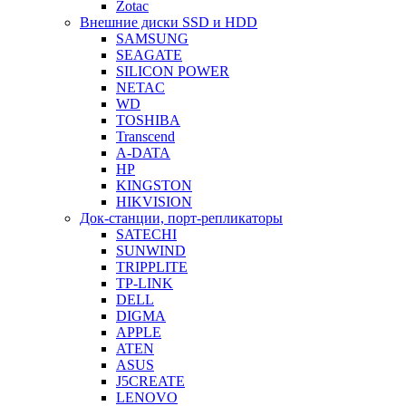
Zotac
Внешние диски SSD и HDD
SAMSUNG
SEAGATE
SILICON POWER
NETAC
WD
TOSHIBA
Transcend
A-DATA
HP
KINGSTON
HIKVISION
Док-станции, порт-репликаторы
SATECHI
SUNWIND
TRIPPLITE
TP-LINK
DELL
DIGMA
APPLE
ATEN
ASUS
J5CREATE
LENOVO