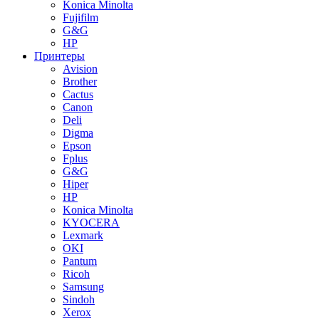
Konica Minolta
Fujifilm
G&G
HP
Принтеры
Avision
Brother
Cactus
Canon
Deli
Digma
Epson
Fplus
G&G
Hiper
HP
Konica Minolta
KYOCERA
Lexmark
OKI
Pantum
Ricoh
Samsung
Sindoh
Xerox