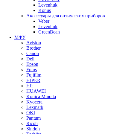
Levenhuk
Konus
Аксессуары для оптических приборов
Veber
Levenhuk
GreenBean
МФУ
Avision
Brother
Canon
Deli
Epson
Fplus
Fujifilm
HIPER
HP
HUAWEI
Konica Minolta
Kyocera
Lexmark
OKI
Pantum
Ricoh
Sindoh