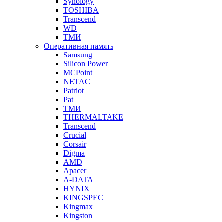
Synology
TOSHIBA
Transcend
WD
ТМИ
Оперативная память
Samsung
Silicon Power
MCPoint
NETAC
Patriot
Pat
ТМИ
THERMALTAKE
Transcend
Crucial
Corsair
Digma
AMD
Apacer
A-DATA
HYNIX
KINGSPEC
Kingmax
Kingston