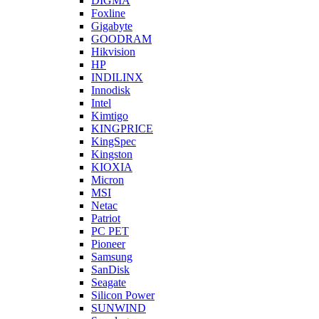
DIGMA
Foxline
Gigabyte
GOODRAM
Hikvision
HP
INDILINX
Innodisk
Intel
Kimtigo
KINGPRICE
KingSpec
Kingston
KIOXIA
Micron
MSI
Netac
Patriot
PC PET
Pioneer
Samsung
SanDisk
Seagate
Silicon Power
SUNWIND