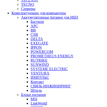
TECLAST
TECNO
Серверы
Комплектующие для компьютера
Аккумуляторные батареи для ИБП
Бастион
APC
BB
CSB
DELTA
EXEGATE
IPPON
POWERCOM
PROMETHEUS ENERGY
RUTRIKE
SUNWIND
SYSTEME ELECTRIC
VENTURA
ИМПУЛЬС
Контакт
СВЯЗЬ ИНЖИНИРИНГ
Штиль
Блоки питания
MSI
LinkWorld