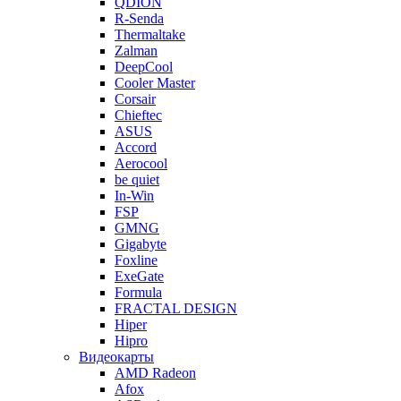
QDION
R-Senda
Thermaltake
Zalman
DeepCool
Cooler Master
Corsair
Chieftec
ASUS
Accord
Aerocool
be quiet
In-Win
FSP
GMNG
Gigabyte
Foxline
ExeGate
Formula
FRACTAL DESIGN
Hiper
Hipro
Видеокарты
AMD Radeon
Afox