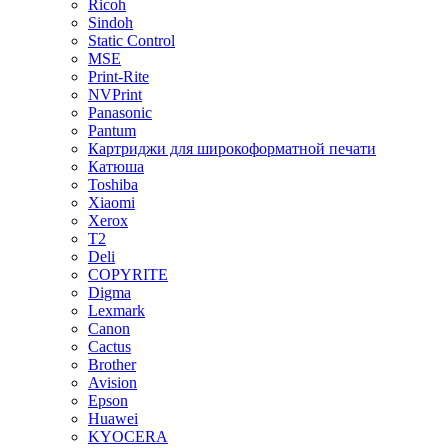
Ricoh
Sindoh
Static Control
MSE
Print-Rite
NVPrint
Panasonic
Pantum
Картриджи для широкоформатной печати
Катюша
Toshiba
Xiaomi
Xerox
T2
Deli
COPYRITE
Digma
Lexmark
Canon
Cactus
Brother
Avision
Epson
Huawei
KYOCERA