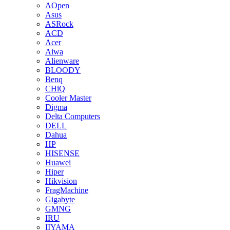
AOpen
Asus
ASRock
ACD
Acer
Aiwa
Alienware
BLOODY
Benq
CHiQ
Cooler Master
Digma
Delta Computers
DELL
Dahua
HP
HISENSE
Huawei
Hiper
Hikvision
FragMachine
Gigabyte
GMNG
IRU
IIYAMA