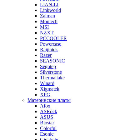
LIAN-LI
Linkworld
Zalman
Montech
MSI
NZXT
PCCOOLER
Powercase
Raijintek
Razer
SEASONIC
Segotep
Silverstone
Thermaltake
Winard
Xigmatek
XPG
Материнские платы
Afox
ASRock
ASUS
Biostar
Colorful
Esonic
Gigabyte