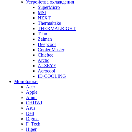
Устройства охлаждения
SuperMicro
MSI
NZXT
Thermaltake
THERMALRIGHT
Titan
Zalman
Deepcool
Cooler Master
Chieftec
Arctic
ALSEYE
Aerocool
ID-COOLING
Моноблоки
Acer
Apple
Amur
CHUWI
Asus
Dell
Digma
F+Tech
Hiper