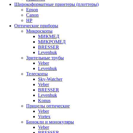
Широкоформатные принтеры (плоттеры)
Epson
Canon
HP
Оптические приборы
Микроскопы
МИКМЕД
МИКРОМЕД
BRESSER
Levenhuk
Зрительные трубы
Veber
Levenhuk
Телескопы
Sky-Watcher
Veber
BRESSER
Levenhuk
Konus
Прицелы оптические
Veber
Vortex
Бинокли и монокуляры
Veber
BRESSER