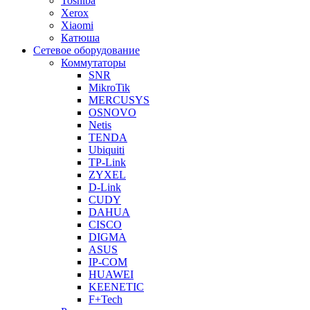
Toshiba
Xerox
Xiaomi
Катюша
Сетевое оборудование
Коммутаторы
SNR
MikroTik
MERCUSYS
OSNOVO
Netis
TENDA
Ubiquiti
TP-Link
ZYXEL
D-Link
CUDY
DAHUA
CISCO
DIGMA
ASUS
IP-COM
HUAWEI
KEENETIC
F+Tech