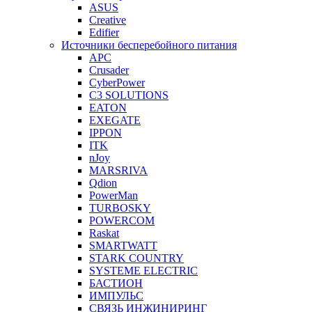
ASUS
Creative
Edifier
Источники бесперебойного питания
APC
Crusader
CyberPower
C3 SOLUTIONS
EATON
EXEGATE
IPPON
ITK
nJoy
MARSRIVA
Qdion
PowerMan
TURBOSKY
POWERCOM
Raskat
SMARTWATT
STARK COUNTRY
SYSTEME ELECTRIC
БАСТИОН
ИМПУЛЬС
СВЯЗЬ ИНЖИНИРИНГ