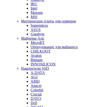
IRU
Intel
Maxsun
MSI
Материнские платы для серверов
Supermicro
ASUS
Gigabyte
Майнеры Asic
MicroBT
Оборудование для майнинга
CHILKOOT
Avalon
Bitmain
INNOSILICON
Накопители SSD
A-DATA
AGI
AMD
Apacer
Colorful
Crucial
DATO
Dell