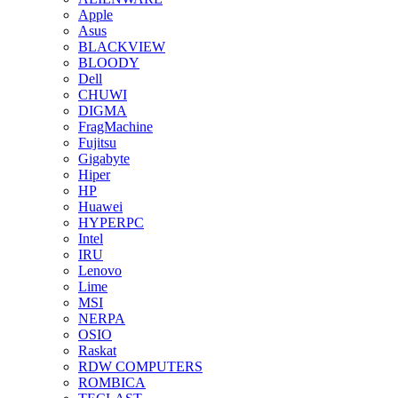
Apple
Asus
BLACKVIEW
BLOODY
Dell
CHUWI
DIGMA
FragMachine
Fujitsu
Gigabyte
Hiper
HP
Huawei
HYPERPC
Intel
IRU
Lenovo
Lime
MSI
NERPA
OSIO
Raskat
RDW COMPUTERS
ROMBICA