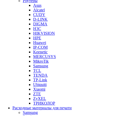
Роутеры
Asus
Alcatel
CUDY
D-LINK
DIGMA
H3C
HIKVISION
HPE
Huawei
IP-COM
Keenetic
MERCUSYS
MikroTik
Samsung
TCL
TENDA
TP-Link
Ubiquiti
Xiaomi
ZTE
ZyXEL
ТРИКОЛОР
Расходные материалы для печати
Samsung