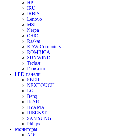
HP
IRU
IRBIS
Lenovo
MSI
Nerpa
OSIO
Raskat
RDW Computers
ROMBICA
SUNWIND
Teclast
Гравитон
LED панели
SBER
NEXTOUCH
LG
Benq
IKAR
IIYAMA
HISENSE
SAMSUNG
Philips
Мониторы
AOC