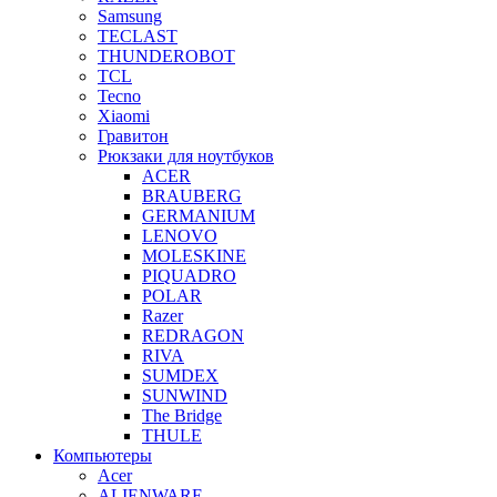
Samsung
TECLAST
THUNDEROBOT
TCL
Tecno
Xiaomi
Гравитон
Рюкзаки для ноутбуков
ACER
BRAUBERG
GERMANIUM
LENOVO
MOLESKINE
PIQUADRO
POLAR
Razer
REDRAGON
RIVA
SUMDEX
SUNWIND
The Bridge
THULE
Компьютеры
Acer
ALIENWARE