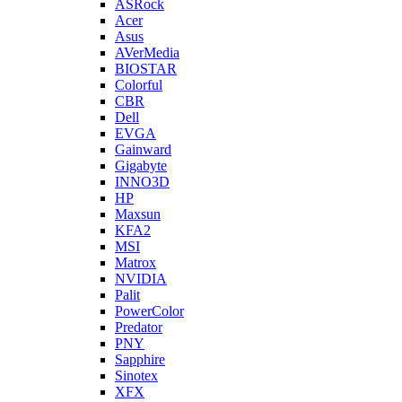
ASRock
Acer
Asus
AVerMedia
BIOSTAR
Colorful
CBR
Dell
EVGA
Gainward
Gigabyte
INNO3D
HP
Maxsun
KFA2
MSI
Matrox
NVIDIA
Palit
PowerColor
Predator
PNY
Sapphire
Sinotex
XFX