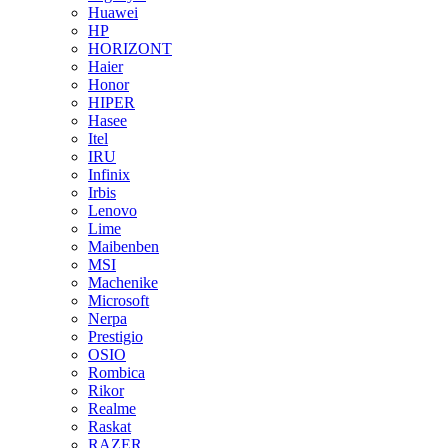
Huawei
HP
HORIZONT
Haier
Honor
HIPER
Hasee
Itel
IRU
Infinix
Irbis
Lenovo
Lime
Maibenben
MSI
Machenike
Microsoft
Nerpa
Prestigio
OSIO
Rombica
Rikor
Realme
Raskat
RAZER