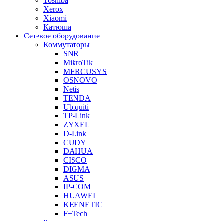
Toshiba
Xerox
Xiaomi
Катюша
Сетевое оборудование
Коммутаторы
SNR
MikroTik
MERCUSYS
OSNOVO
Netis
TENDA
Ubiquiti
TP-Link
ZYXEL
D-Link
CUDY
DAHUA
CISCO
DIGMA
ASUS
IP-COM
HUAWEI
KEENETIC
F+Tech