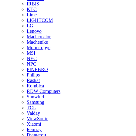
IRBIS
KTC
Lime
LIGHTCOM
LG
Lenovo
Machcreator
Machenike
Мониторус
MSI
NEC
NPC
PINEBRO
Philips
Raskat
Rombica
RDW Computers
Sunwind
Samsung
TCL
Valday
ViewSonic
Xiaomi
Бештау
Гравитон