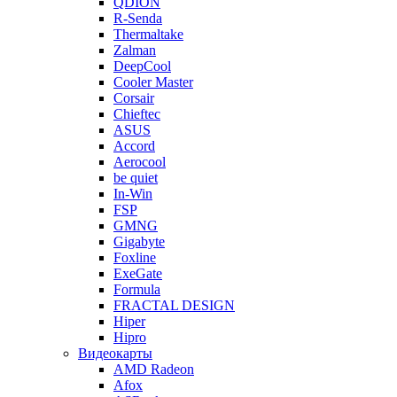
QDION
R-Senda
Thermaltake
Zalman
DeepCool
Cooler Master
Corsair
Chieftec
ASUS
Accord
Aerocool
be quiet
In-Win
FSP
GMNG
Gigabyte
Foxline
ExeGate
Formula
FRACTAL DESIGN
Hiper
Hipro
Видеокарты
AMD Radeon
Afox