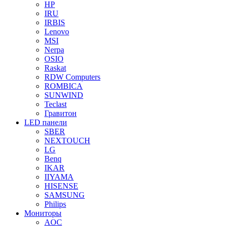
HP
IRU
IRBIS
Lenovo
MSI
Nerpa
OSIO
Raskat
RDW Computers
ROMBICA
SUNWIND
Teclast
Гравитон
LED панели
SBER
NEXTOUCH
LG
Benq
IKAR
IIYAMA
HISENSE
SAMSUNG
Philips
Мониторы
AOC