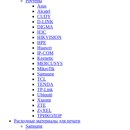
Роутеры
Asus
Alcatel
CUDY
D-LINK
DIGMA
H3C
HIKVISION
HPE
Huawei
IP-COM
Keenetic
MERCUSYS
MikroTik
Samsung
TCL
TENDA
TP-Link
Ubiquiti
Xiaomi
ZTE
ZyXEL
ТРИКОЛОР
Расходные материалы для печати
Samsung