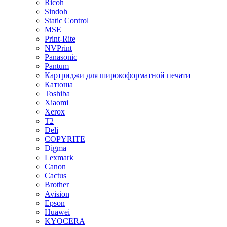
Ricoh
Sindoh
Static Control
MSE
Print-Rite
NVPrint
Panasonic
Pantum
Картриджи для широкоформатной печати
Катюша
Toshiba
Xiaomi
Xerox
T2
Deli
COPYRITE
Digma
Lexmark
Canon
Cactus
Brother
Avision
Epson
Huawei
KYOCERA