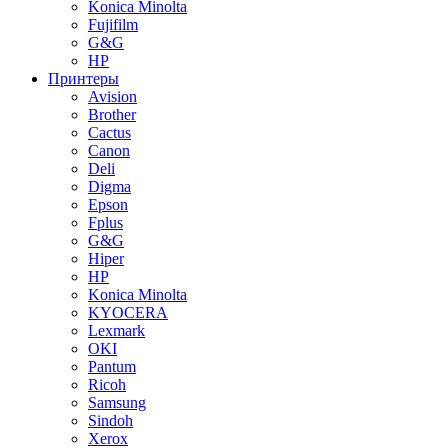
Konica Minolta
Fujifilm
G&G
HP
Принтеры
Avision
Brother
Cactus
Canon
Deli
Digma
Epson
Fplus
G&G
Hiper
HP
Konica Minolta
KYOCERA
Lexmark
OKI
Pantum
Ricoh
Samsung
Sindoh
Xerox