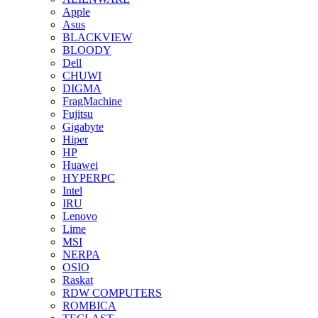
Apple
Asus
BLACKVIEW
BLOODY
Dell
CHUWI
DIGMA
FragMachine
Fujitsu
Gigabyte
Hiper
HP
Huawei
HYPERPC
Intel
IRU
Lenovo
Lime
MSI
NERPA
OSIO
Raskat
RDW COMPUTERS
ROMBICA