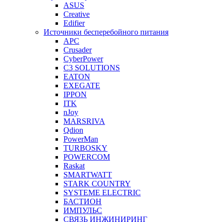
ASUS
Creative
Edifier
Источники бесперебойного питания
APC
Crusader
CyberPower
C3 SOLUTIONS
EATON
EXEGATE
IPPON
ITK
nJoy
MARSRIVA
Qdion
PowerMan
TURBOSKY
POWERCOM
Raskat
SMARTWATT
STARK COUNTRY
SYSTEME ELECTRIC
БАСТИОН
ИМПУЛЬС
СВЯЗЬ ИНЖИНИРИНГ