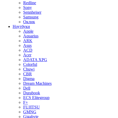
Redline
Sony
Sennheiser
Samsung
Оклик
Ноутбуки
Apple
Aquarius
ARK
Asus
ACD
Acer
ADATA XPG
Colorful
Chuwi
CBR
Digma
Dream Machines
Dell
Durabook
ECS Elitegroup
F+
FUJITSU
GMNG
Gigabyte