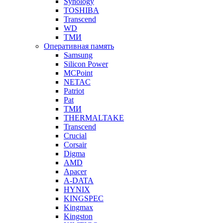
Synology
TOSHIBA
Transcend
WD
ТМИ
Оперативная память
Samsung
Silicon Power
MCPoint
NETAC
Patriot
Pat
ТМИ
THERMALTAKE
Transcend
Crucial
Corsair
Digma
AMD
Apacer
A-DATA
HYNIX
KINGSPEC
Kingmax
Kingston