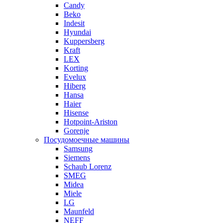
Candy
Beko
Indesit
Hyundai
Kuppersberg
Kraft
LEX
Korting
Evelux
Hiberg
Hansa
Haier
Hisense
Hotpoint-Ariston
Gorenje
Посудомоечные машины
Samsung
Siemens
Schaub Lorenz
SMEG
Midea
Miele
LG
Maunfeld
NEFF