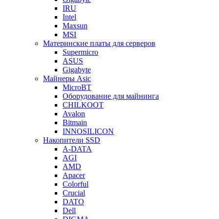
IRU
Intel
Maxsun
MSI
Материнские платы для серверов
Supermicro
ASUS
Gigabyte
Майнеры Asic
MicroBT
Оборудование для майнинга
CHILKOOT
Avalon
Bitmain
INNOSILICON
Накопители SSD
A-DATA
AGI
AMD
Apacer
Colorful
Crucial
DATO
Dell