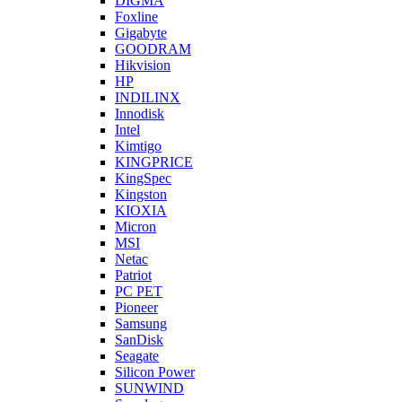
DIGMA
Foxline
Gigabyte
GOODRAM
Hikvision
HP
INDILINX
Innodisk
Intel
Kimtigo
KINGPRICE
KingSpec
Kingston
KIOXIA
Micron
MSI
Netac
Patriot
PC PET
Pioneer
Samsung
SanDisk
Seagate
Silicon Power
SUNWIND