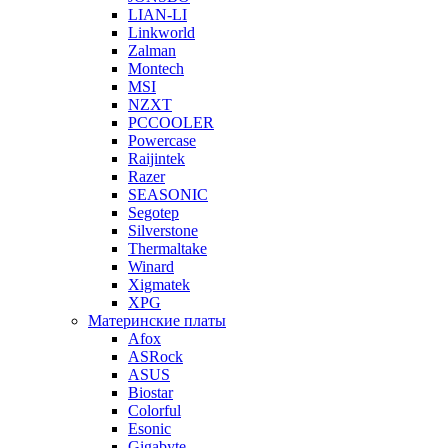
LIAN-LI
Linkworld
Zalman
Montech
MSI
NZXT
PCCOOLER
Powercase
Raijintek
Razer
SEASONIC
Segotep
Silverstone
Thermaltake
Winard
Xigmatek
XPG
Материнские платы
Afox
ASRock
ASUS
Biostar
Colorful
Esonic
Gigabyte