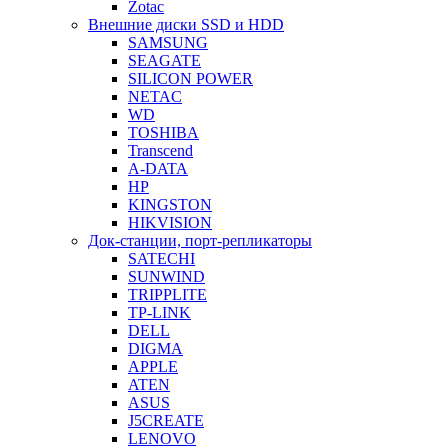
Zotac
Внешние диски SSD и HDD
SAMSUNG
SEAGATE
SILICON POWER
NETAC
WD
TOSHIBA
Transcend
A-DATA
HP
KINGSTON
HIKVISION
Док-станции, порт-репликаторы
SATECHI
SUNWIND
TRIPPLITE
TP-LINK
DELL
DIGMA
APPLE
ATEN
ASUS
J5CREATE
LENOVO