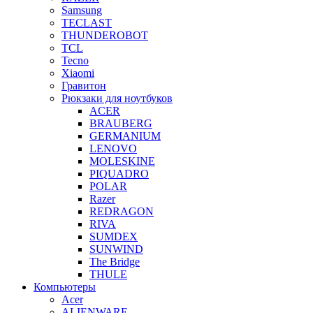
Samsung
TECLAST
THUNDEROBOT
TCL
Tecno
Xiaomi
Гравитон
Рюкзаки для ноутбуков
ACER
BRAUBERG
GERMANIUM
LENOVO
MOLESKINE
PIQUADRO
POLAR
Razer
REDRAGON
RIVA
SUMDEX
SUNWIND
The Bridge
THULE
Компьютеры
Acer
ALIENWARE