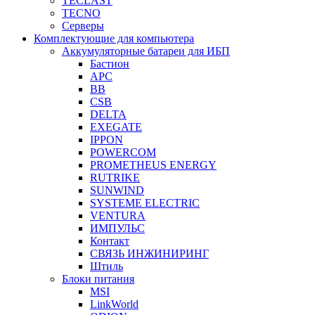
TECLAST
TECNO
Серверы
Комплектующие для компьютера
Аккумуляторные батареи для ИБП
Бастион
APC
BB
CSB
DELTA
EXEGATE
IPPON
POWERCOM
PROMETHEUS ENERGY
RUTRIKE
SUNWIND
SYSTEME ELECTRIC
VENTURA
ИМПУЛЬС
Контакт
СВЯЗЬ ИНЖИНИРИНГ
Штиль
Блоки питания
MSI
LinkWorld