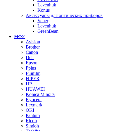
Levenhuk
Konus
Аксессуары для оптических приборов
Veber
Levenhuk
GreenBean
МФУ
Avision
Brother
Canon
Deli
Epson
Fplus
Fujifilm
HIPER
HP
HUAWEI
Konica Minolta
Kyocera
Lexmark
OKI
Pantum
Ricoh
Sindoh