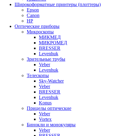
Широкоформатные принтеры (плоттеры)
Epson
Canon
HP
Оптические приборы
Микроскопы
МИКМЕД
МИКРОМЕД
BRESSER
Levenhuk
Зрительные трубы
Veber
Levenhuk
Телескопы
Sky-Watcher
Veber
BRESSER
Levenhuk
Konus
Прицелы оптические
Veber
Vortex
Бинокли и монокуляры
Veber
BRESSER