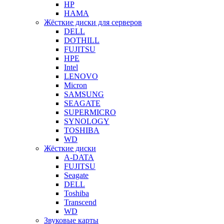
HP
HAMA
Жёсткие диски для серверов
DELL
DOTHILL
FUJITSU
HPE
Intel
LENOVO
Micron
SAMSUNG
SEAGATE
SUPERMICRO
SYNOLOGY
TOSHIBA
WD
Жёсткие диски
A-DATA
FUJITSU
Seagate
DELL
Toshiba
Transcend
WD
Звуковые карты