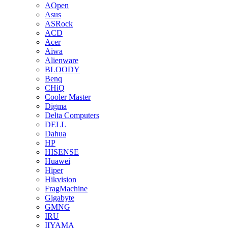
AOpen
Asus
ASRock
ACD
Acer
Aiwa
Alienware
BLOODY
Benq
CHiQ
Cooler Master
Digma
Delta Computers
DELL
Dahua
HP
HISENSE
Huawei
Hiper
Hikvision
FragMachine
Gigabyte
GMNG
IRU
IIYAMA