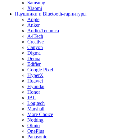
Samsung
Xiaomi
Наушники и Bluetooth-гарнитуры
Apple
Anker
Audio-Technica
A4Tech
Creative
Canyon
Digma
Deppa
Edifier
Google Pixel
HyperX
Huawei
Hyundai
Honor
JBL
Logitech
Marshall
More Choice
Nothing
Olmio
OnePlus
Panasonic