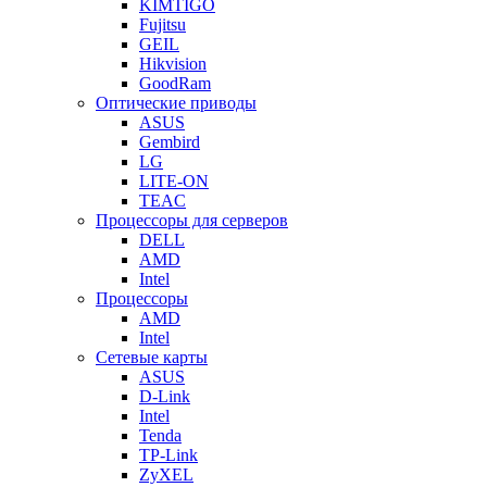
KIMTIGO
Fujitsu
GEIL
Hikvision
GoodRam
Оптические приводы
ASUS
Gembird
LG
LITE-ON
TEAC
Процессоры для серверов
DELL
AMD
Intel
Процессоры
AMD
Intel
Сетевые карты
ASUS
D-Link
Intel
Tenda
TP-Link
ZyXEL