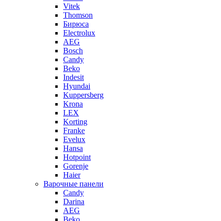
Vitek
Thomson
Бирюса
Electrolux
AEG
Bosch
Candy
Beko
Indesit
Hyundai
Kuppersberg
Krona
LEX
Korting
Franke
Evelux
Hansa
Hotpoint
Gorenje
Haier
Варочные панели
Candy
Darina
AEG
Beko