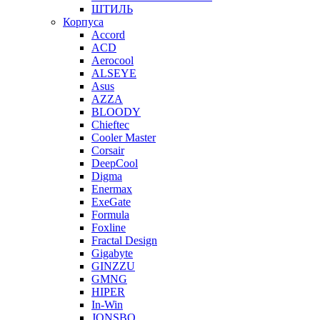
ШТИЛЬ
Корпуса
Accord
ACD
Aerocool
ALSEYE
Asus
AZZA
BLOODY
Chieftec
Cooler Master
Corsair
DeepCool
Digma
Enermax
ExeGate
Formula
Foxline
Fractal Design
Gigabyte
GINZZU
GMNG
HIPER
In-Win
JONSBO