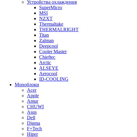
Устройства охлаждения
SuperMicro
MSI
NZXT
Thermaltake
THERMALRIGHT
Titan
Zalman
Deepcool
Cooler Master
Chieftec
Arctic
ALSEYE
Aerocool
ID-COOLING
Моноблоки
Acer
Apple
Amur
CHUWI
Asus
Dell
Digma
F+Tech
Hiper