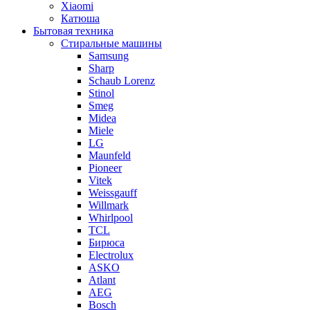
Xiaomi
Катюша
Бытовая техника
Стиральные машины
Samsung
Sharp
Schaub Lorenz
Stinol
Smeg
Midea
Miele
LG
Maunfeld
Pioneer
Vitek
Weissgauff
Willmark
Whirlpool
TCL
Бирюса
Electrolux
ASKO
Atlant
AEG
Bosch