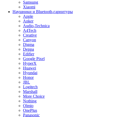
Samsung
Xiaomi
Наушники и Bluetooth-гарнитуры
Apple
Anker
Audio-Technica
A4Tech
Creative
Canyon
Digma
Deppa
Edifier
Google Pixel
HyperX
Huawei
Hyundai
Honor
JBL
Logitech
Marshall
More Choice
Nothing
Olmio
OnePlus
Panasonic