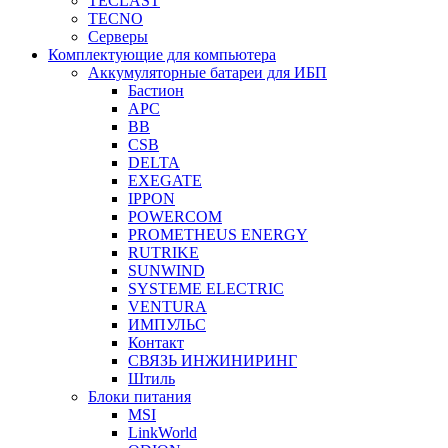
TECLAST
TECNO
Серверы
Комплектующие для компьютера
Аккумуляторные батареи для ИБП
Бастион
APC
BB
CSB
DELTA
EXEGATE
IPPON
POWERCOM
PROMETHEUS ENERGY
RUTRIKE
SUNWIND
SYSTEME ELECTRIC
VENTURA
ИМПУЛЬС
Контакт
СВЯЗЬ ИНЖИНИРИНГ
Штиль
Блоки питания
MSI
LinkWorld