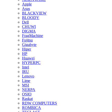
Apple
Asus
BLACKVIEW
BLOODY
Dell
CHUWI
DIGMA
FragMachine
Fujitsu
Gigabyte
Hiper
HP
Huawei
HYPERPC
Intel
IRU
Lenovo
Lime
MSI
NERPA
OSIO
Raskat
RDW COMPUTERS
ROMBICA