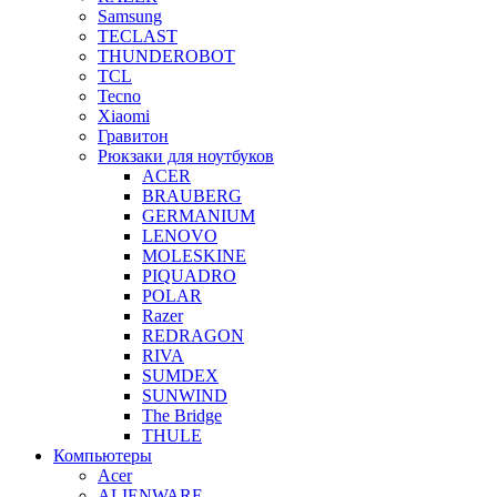
Samsung
TECLAST
THUNDEROBOT
TCL
Tecno
Xiaomi
Гравитон
Рюкзаки для ноутбуков
ACER
BRAUBERG
GERMANIUM
LENOVO
MOLESKINE
PIQUADRO
POLAR
Razer
REDRAGON
RIVA
SUMDEX
SUNWIND
The Bridge
THULE
Компьютеры
Acer
ALIENWARE