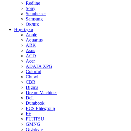
Redline
Sony
Sennheiser
Samsung
Оклик
Ноутбуки
Apple
Aquarius
ARK
Asus
ACD
Acer
ADATA XPG
Colorful
Chuwi
CBR
Digma
Dream Machines
Dell
Durabook
ECS Elitegroup
F+
FUJITSU
GMNG
Gigabyte