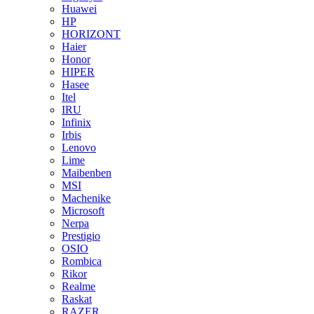
Huawei
HP
HORIZONT
Haier
Honor
HIPER
Hasee
Itel
IRU
Infinix
Irbis
Lenovo
Lime
Maibenben
MSI
Machenike
Microsoft
Nerpa
Prestigio
OSIO
Rombica
Rikor
Realme
Raskat
RAZER