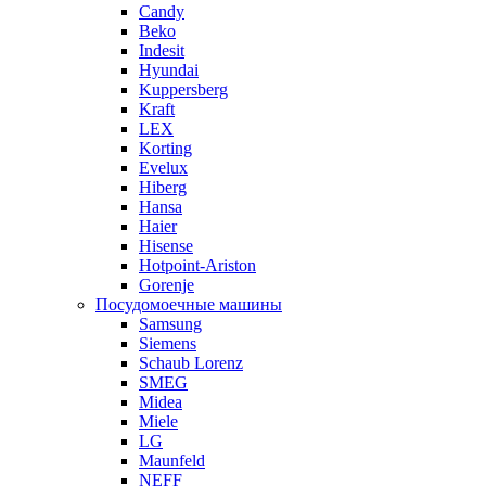
Candy
Beko
Indesit
Hyundai
Kuppersberg
Kraft
LEX
Korting
Evelux
Hiberg
Hansa
Haier
Hisense
Hotpoint-Ariston
Gorenje
Посудомоечные машины
Samsung
Siemens
Schaub Lorenz
SMEG
Midea
Miele
LG
Maunfeld
NEFF