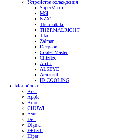
Устройства охлаждения
SuperMicro
MSI
NZXT
Thermaltake
THERMALRIGHT
Titan
Zalman
Deepcool
Cooler Master
Chieftec
Arctic
ALSEYE
Aerocool
ID-COOLING
Моноблоки
Acer
Apple
Amur
CHUWI
Asus
Dell
Digma
F+Tech
Hiper