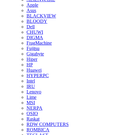
Apple
Asus
BLACKVIEW
BLOODY
Dell
CHUWI
DIGMA
FragMachine
Fujitsu
Gigabyte
Hiper
HP
Huawei
HYPERPC
Intel
IRU
Lenovo
Lime
MSI
NERPA
OSIO
Raskat
RDW COMPUTERS
ROMBICA