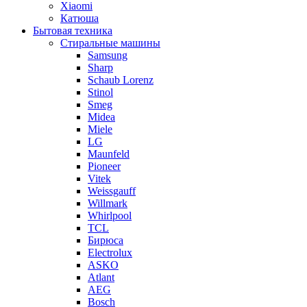
Xiaomi
Катюша
Бытовая техника
Стиральные машины
Samsung
Sharp
Schaub Lorenz
Stinol
Smeg
Midea
Miele
LG
Maunfeld
Pioneer
Vitek
Weissgauff
Willmark
Whirlpool
TCL
Бирюса
Electrolux
ASKO
Atlant
AEG
Bosch