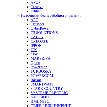
ASUS
Creative
Edifier
Источники бесперебойного питания
APC
Crusader
CyberPower
C3 SOLUTIONS
EATON
EXEGATE
IPPON
ITK
nJoy
MARSRIVA
Qdion
PowerMan
TURBOSKY
POWERCOM
Raskat
SMARTWATT
STARK COUNTRY
SYSTEME ELECTRIC
БАСТИОН
ИМПУЛЬС
СВЯЗЬ ИНЖИНИРИНГ