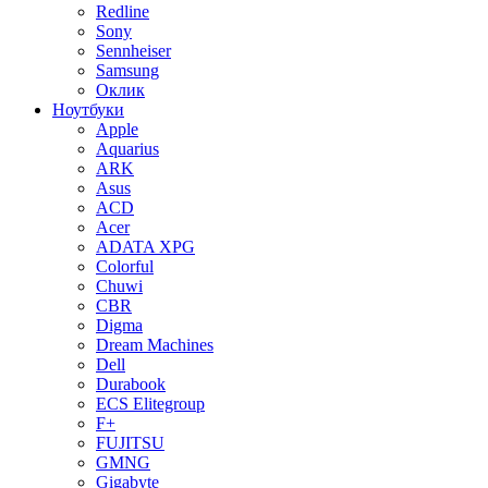
Redline
Sony
Sennheiser
Samsung
Оклик
Ноутбуки
Apple
Aquarius
ARK
Asus
ACD
Acer
ADATA XPG
Colorful
Chuwi
CBR
Digma
Dream Machines
Dell
Durabook
ECS Elitegroup
F+
FUJITSU
GMNG
Gigabyte