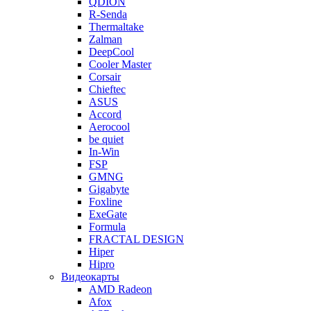
QDION
R-Senda
Thermaltake
Zalman
DeepCool
Cooler Master
Corsair
Chieftec
ASUS
Accord
Aerocool
be quiet
In-Win
FSP
GMNG
Gigabyte
Foxline
ExeGate
Formula
FRACTAL DESIGN
Hiper
Hipro
Видеокарты
AMD Radeon
Afox