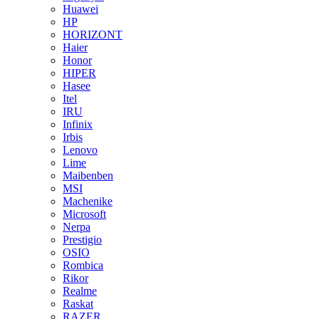
Huawei
HP
HORIZONT
Haier
Honor
HIPER
Hasee
Itel
IRU
Infinix
Irbis
Lenovo
Lime
Maibenben
MSI
Machenike
Microsoft
Nerpa
Prestigio
OSIO
Rombica
Rikor
Realme
Raskat
RAZER