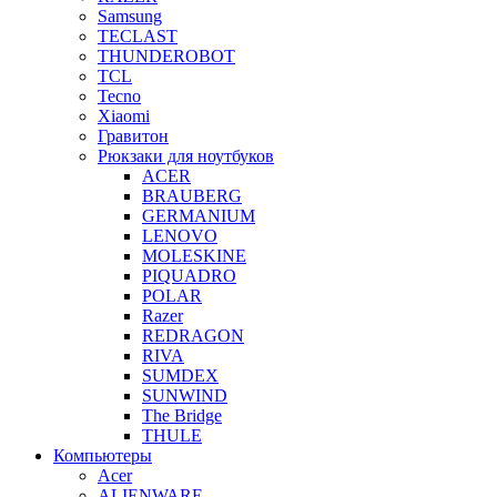
Samsung
TECLAST
THUNDEROBOT
TCL
Tecno
Xiaomi
Гравитон
Рюкзаки для ноутбуков
ACER
BRAUBERG
GERMANIUM
LENOVO
MOLESKINE
PIQUADRO
POLAR
Razer
REDRAGON
RIVA
SUMDEX
SUNWIND
The Bridge
THULE
Компьютеры
Acer
ALIENWARE