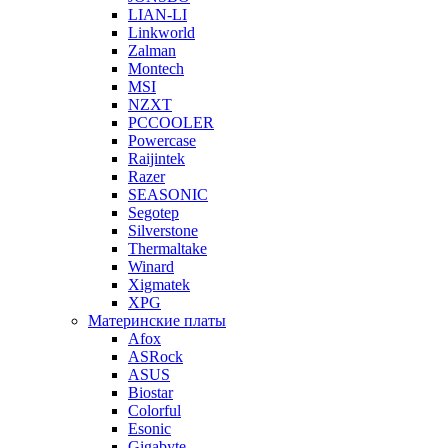
LIAN-LI
Linkworld
Zalman
Montech
MSI
NZXT
PCCOOLER
Powercase
Raijintek
Razer
SEASONIC
Segotep
Silverstone
Thermaltake
Winard
Xigmatek
XPG
Материнские платы
Afox
ASRock
ASUS
Biostar
Colorful
Esonic
Gigabyte