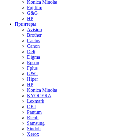
Konica Minolta
Fujifilm
G&G
HP
Принтеры
Avision
Brother
Cactus
Canon
Deli
Digma
Epson
Fplus
G&G
Hiper
HP
Konica Minolta
KYOCERA
Lexmark
OKI
Pantum
Ricoh
Samsung
Sindoh
Xerox