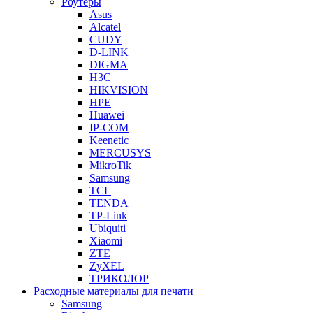
Роутеры
Asus
Alcatel
CUDY
D-LINK
DIGMA
H3C
HIKVISION
HPE
Huawei
IP-COM
Keenetic
MERCUSYS
MikroTik
Samsung
TCL
TENDA
TP-Link
Ubiquiti
Xiaomi
ZTE
ZyXEL
ТРИКОЛОР
Расходные материалы для печати
Samsung