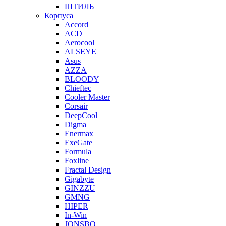
ШТИЛЬ
Корпуса
Accord
ACD
Aerocool
ALSEYE
Asus
AZZA
BLOODY
Chieftec
Cooler Master
Corsair
DeepCool
Digma
Enermax
ExeGate
Formula
Foxline
Fractal Design
Gigabyte
GINZZU
GMNG
HIPER
In-Win
JONSBO