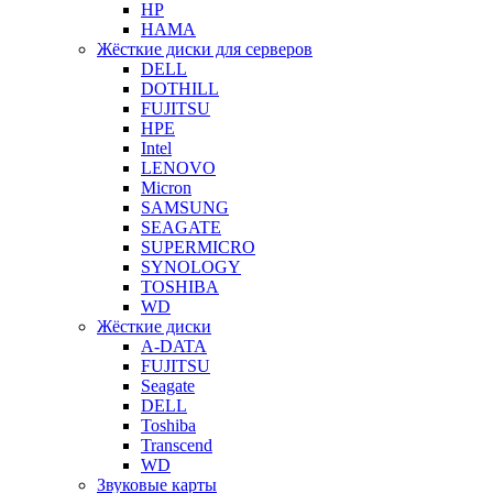
HP
HAMA
Жёсткие диски для серверов
DELL
DOTHILL
FUJITSU
HPE
Intel
LENOVO
Micron
SAMSUNG
SEAGATE
SUPERMICRO
SYNOLOGY
TOSHIBA
WD
Жёсткие диски
A-DATA
FUJITSU
Seagate
DELL
Toshiba
Transcend
WD
Звуковые карты