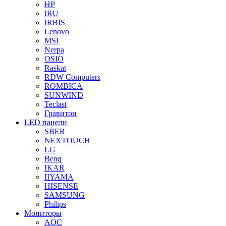
HP
IRU
IRBIS
Lenovo
MSI
Nerpa
OSIO
Raskat
RDW Computers
ROMBICA
SUNWIND
Teclast
Гравитон
LED панели
SBER
NEXTOUCH
LG
Benq
IKAR
IIYAMA
HISENSE
SAMSUNG
Philips
Мониторы
AOC