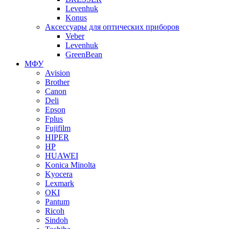
Levenhuk
Konus
Аксессуары для оптических приборов
Veber
Levenhuk
GreenBean
МФУ
Avision
Brother
Canon
Deli
Epson
Fplus
Fujifilm
HIPER
HP
HUAWEI
Konica Minolta
Kyocera
Lexmark
OKI
Pantum
Ricoh
Sindoh