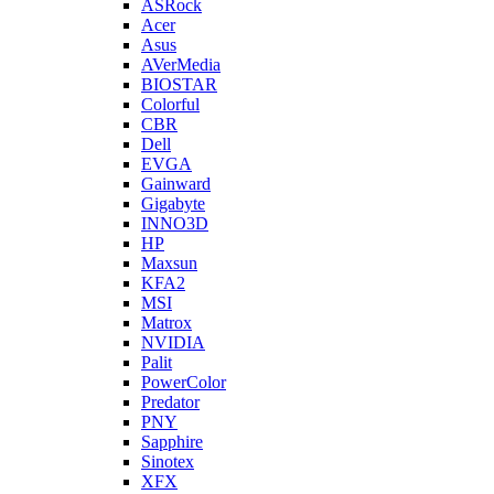
ASRock
Acer
Asus
AVerMedia
BIOSTAR
Colorful
CBR
Dell
EVGA
Gainward
Gigabyte
INNO3D
HP
Maxsun
KFA2
MSI
Matrox
NVIDIA
Palit
PowerColor
Predator
PNY
Sapphire
Sinotex
XFX