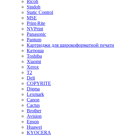
Ricoh
Sindoh
Static Control
MSE
Print-Rite
NVPrint
Panasonic
Pantum
Картриджи для широкоформатной печати
Катюша
Toshiba
Xiaomi
Xerox
T2
Deli
COPYRITE
Digma
Lexmark
Canon
Cactus
Brother
Avision
Epson
Huawei
KYOCERA