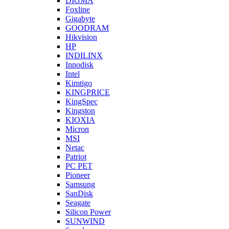
DIGMA
Foxline
Gigabyte
GOODRAM
Hikvision
HP
INDILINX
Innodisk
Intel
Kimtigo
KINGPRICE
KingSpec
Kingston
KIOXIA
Micron
MSI
Netac
Patriot
PC PET
Pioneer
Samsung
SanDisk
Seagate
Silicon Power
SUNWIND