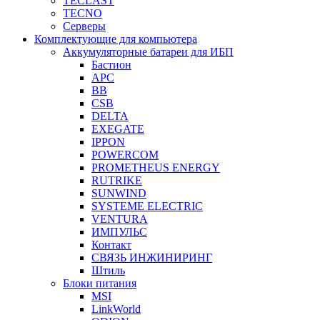
TECLAST
TECNO
Серверы
Комплектующие для компьютера
Аккумуляторные батареи для ИБП
Бастион
APC
BB
CSB
DELTA
EXEGATE
IPPON
POWERCOM
PROMETHEUS ENERGY
RUTRIKE
SUNWIND
SYSTEME ELECTRIC
VENTURA
ИМПУЛЬС
Контакт
СВЯЗЬ ИНЖИНИРИНГ
Штиль
Блоки питания
MSI
LinkWorld