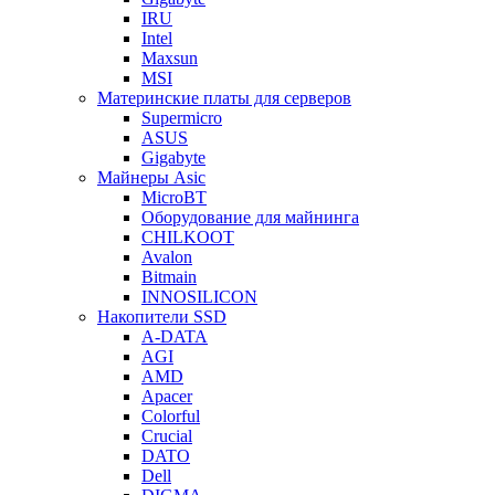
IRU
Intel
Maxsun
MSI
Материнские платы для серверов
Supermicro
ASUS
Gigabyte
Майнеры Asic
MicroBT
Оборудование для майнинга
CHILKOOT
Avalon
Bitmain
INNOSILICON
Накопители SSD
A-DATA
AGI
AMD
Apacer
Colorful
Crucial
DATO
Dell