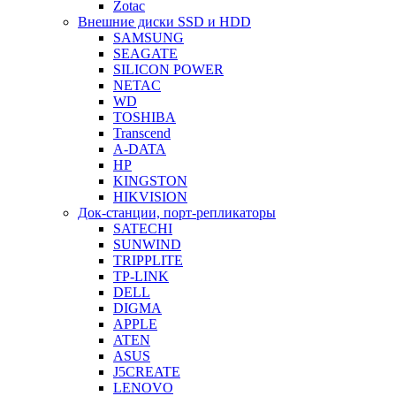
Zotac
Внешние диски SSD и HDD
SAMSUNG
SEAGATE
SILICON POWER
NETAC
WD
TOSHIBA
Transcend
A-DATA
HP
KINGSTON
HIKVISION
Док-станции, порт-репликаторы
SATECHI
SUNWIND
TRIPPLITE
TP-LINK
DELL
DIGMA
APPLE
ATEN
ASUS
J5CREATE
LENOVO