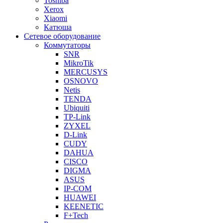
Toshiba
Xerox
Xiaomi
Катюша
Сетевое оборудование
Коммутаторы
SNR
MikroTik
MERCUSYS
OSNOVO
Netis
TENDA
Ubiquiti
TP-Link
ZYXEL
D-Link
CUDY
DAHUA
CISCO
DIGMA
ASUS
IP-COM
HUAWEI
KEENETIC
F+Tech