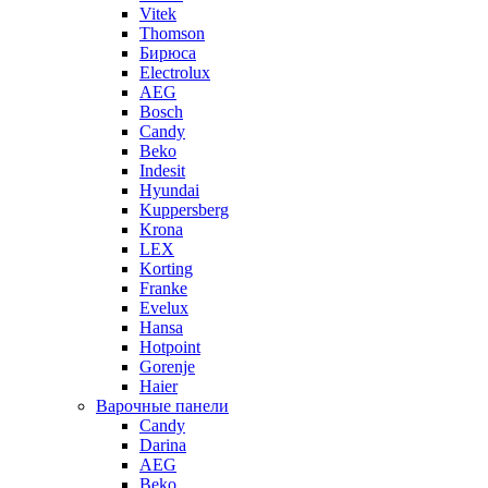
Vitek
Thomson
Бирюса
Electrolux
AEG
Bosch
Candy
Beko
Indesit
Hyundai
Kuppersberg
Krona
LEX
Korting
Franke
Evelux
Hansa
Hotpoint
Gorenje
Haier
Варочные панели
Candy
Darina
AEG
Beko