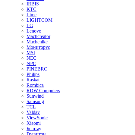
IRBIS
KTC
Lime
LIGHTCOM
LG
Lenovo
Machcreator
Machenike
Мониторус
MSI
NEC
NPC
PINEBRO
Philips
Raskat
Rombica
RDW Computers
Sunwind
Samsung
TCL
Valday
ViewSonic
Xiaomi
Бештау
Гравитон