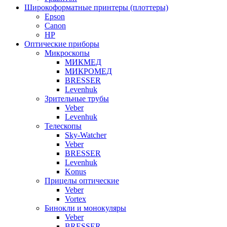
Широкоформатные принтеры (плоттеры)
Epson
Canon
HP
Оптические приборы
Микроскопы
МИКМЕД
МИКРОМЕД
BRESSER
Levenhuk
Зрительные трубы
Veber
Levenhuk
Телескопы
Sky-Watcher
Veber
BRESSER
Levenhuk
Konus
Прицелы оптические
Veber
Vortex
Бинокли и монокуляры
Veber
BRESSER