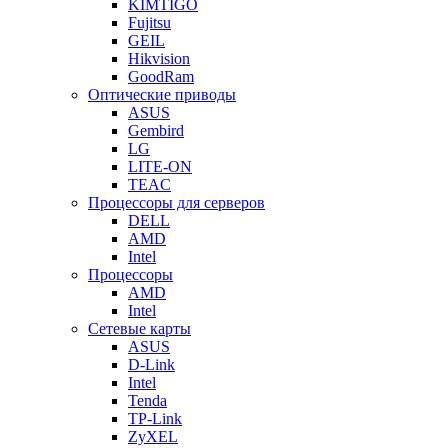
KIMTIGO
Fujitsu
GEIL
Hikvision
GoodRam
Оптические приводы
ASUS
Gembird
LG
LITE-ON
TEAC
Процессоры для серверов
DELL
AMD
Intel
Процессоры
AMD
Intel
Сетевые карты
ASUS
D-Link
Intel
Tenda
TP-Link
ZyXEL