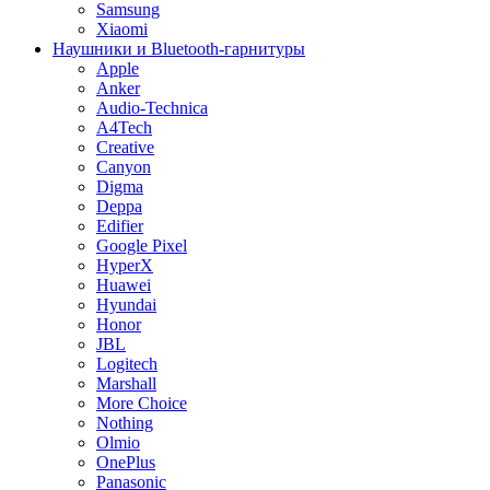
Samsung
Xiaomi
Наушники и Bluetooth-гарнитуры
Apple
Anker
Audio-Technica
A4Tech
Creative
Canyon
Digma
Deppa
Edifier
Google Pixel
HyperX
Huawei
Hyundai
Honor
JBL
Logitech
Marshall
More Choice
Nothing
Olmio
OnePlus
Panasonic