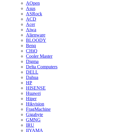
AOpen
Asus
ASRock
ACD
Acer
Aiwa
Alienware
BLOODY
Benq
CHiQ
Cooler Master
Digma
Delta Computers
DELL
Dahua
HP
HISENSE
Huawei
Hiper
Hikvision
FragMachine
Gigabyte
GMNG
IRU
IIYAMA