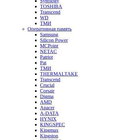
Synology
TOSHIBA
Transcend
WD
ТМИ
Оперативная память
Samsung
Silicon Power
MCPoint
NETAC
Patriot
Pat
ТМИ
THERMALTAKE
Transcend
Crucial
Corsair
Digma
AMD
Apacer
A-DATA
HYNIX
KINGSPEC
Kingmax
Kingston