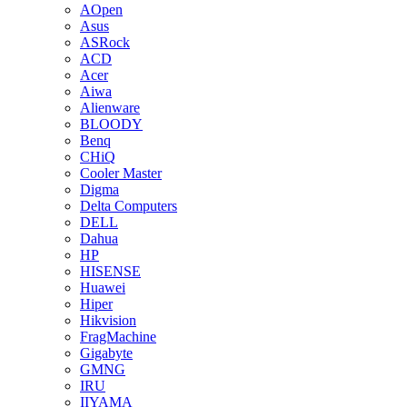
AOpen
Asus
ASRock
ACD
Acer
Aiwa
Alienware
BLOODY
Benq
CHiQ
Cooler Master
Digma
Delta Computers
DELL
Dahua
HP
HISENSE
Huawei
Hiper
Hikvision
FragMachine
Gigabyte
GMNG
IRU
IIYAMA