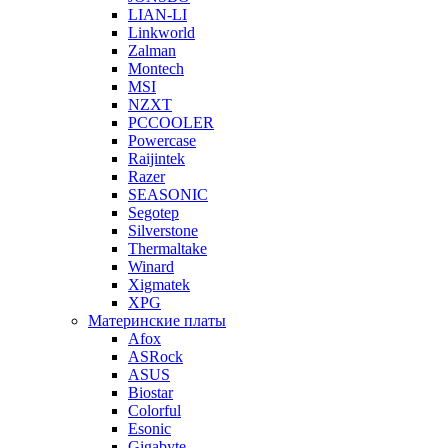
LIAN-LI
Linkworld
Zalman
Montech
MSI
NZXT
PCCOOLER
Powercase
Raijintek
Razer
SEASONIC
Segotep
Silverstone
Thermaltake
Winard
Xigmatek
XPG
Материнские платы
Afox
ASRock
ASUS
Biostar
Colorful
Esonic
Gigabyte