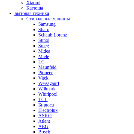
Xiaomi
Катюша
Бытовая техника
Стиральные машины
Samsung
Sharp
Schaub Lorenz
Stinol
Smeg
Midea
Miele
LG
Maunfeld
Pioneer
Vitek
Weissgauff
Willmark
Whirlpool
TCL
Бирюса
Electrolux
ASKO
Atlant
AEG
Bosch