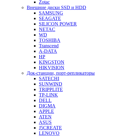
Zotac
Внешние диски SSD и HDD
SAMSUNG
SEAGATE
SILICON POWER
NETAC
WD
TOSHIBA
Transcend
A-DATA
HP
KINGSTON
HIKVISION
Док-станции, порт-репликаторы
SATECHI
SUNWIND
TRIPPLITE
TP-LINK
DELL
DIGMA
APPLE
ATEN
ASUS
J5CREATE
LENOVO