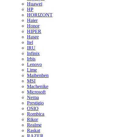
Huawei
HP
HORIZONT
Haier
Honor
HIPER
Hasee
Itel
IRU
Infinix
Irbis
Lenovo
Lime
Maibenben
MSI
Machenike
Microsoft
Nerpa
Prestigio
OSIO
Rombica
Rikor
Realme
Raskat
RAZER