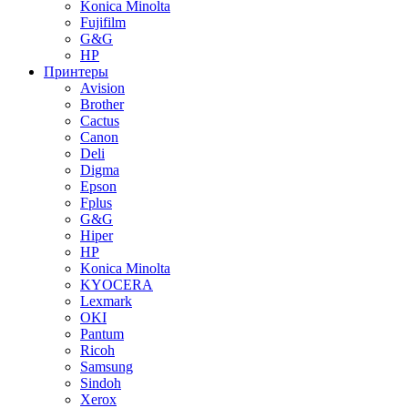
Konica Minolta
Fujifilm
G&G
HP
Принтеры
Avision
Brother
Cactus
Canon
Deli
Digma
Epson
Fplus
G&G
Hiper
HP
Konica Minolta
KYOCERA
Lexmark
OKI
Pantum
Ricoh
Samsung
Sindoh
Xerox