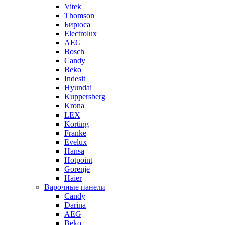
Vitek
Thomson
Бирюса
Electrolux
AEG
Bosch
Candy
Beko
Indesit
Hyundai
Kuppersberg
Krona
LEX
Korting
Franke
Evelux
Hansa
Hotpoint
Gorenje
Haier
Варочные панели
Candy
Darina
AEG
Beko