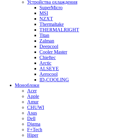
Устройства охлаждения
SuperMicro
MSI
NZXT
Thermaltake
THERMALRIGHT
Titan
Zalman
Deepcool
Cooler Master
Chieftec
Arctic
ALSEYE
Aerocool
ID-COOLING
Моноблоки
Acer
Apple
Amur
CHUWI
Asus
Dell
Digma
F+Tech
Hiper