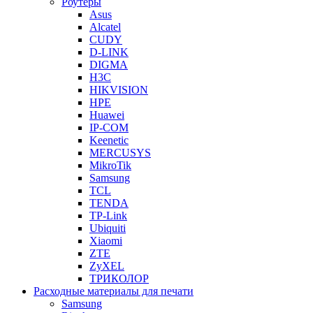
Роутеры
Asus
Alcatel
CUDY
D-LINK
DIGMA
H3C
HIKVISION
HPE
Huawei
IP-COM
Keenetic
MERCUSYS
MikroTik
Samsung
TCL
TENDA
TP-Link
Ubiquiti
Xiaomi
ZTE
ZyXEL
ТРИКОЛОР
Расходные материалы для печати
Samsung