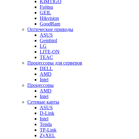
KIMTIGO
Fujitsu
GEIL
Hikvision
GoodRam
Оптические приводы
ASUS
Gembird
LG
LITE-ON
TEAC
Процессоры для серверов
DELL
AMD
Intel
Процессоры
AMD
Intel
Сетевые карты
ASUS
D-Link
Intel
Tenda
TP-Link
ZyXEL