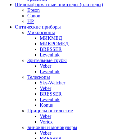
Широкоформатные принтеры (плоттеры)
Epson
Canon
HP
Оптические приборы
Микроскопы
МИКМЕД
МИКРОМЕД
BRESSER
Levenhuk
Зрительные трубы
Veber
Levenhuk
Телескопы
Sky-Watcher
Veber
BRESSER
Levenhuk
Konus
Прицелы оптические
Veber
Vortex
Бинокли и монокуляры
Veber
BRESSER