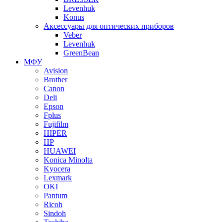
Levenhuk
Konus
Аксессуары для оптических приборов
Veber
Levenhuk
GreenBean
МФУ
Avision
Brother
Canon
Deli
Epson
Fplus
Fujifilm
HIPER
HP
HUAWEI
Konica Minolta
Kyocera
Lexmark
OKI
Pantum
Ricoh
Sindoh