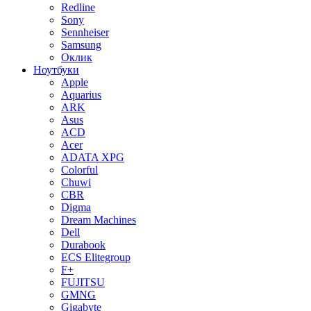
Redline
Sony
Sennheiser
Samsung
Оклик
Ноутбуки
Apple
Aquarius
ARK
Asus
ACD
Acer
ADATA XPG
Colorful
Chuwi
CBR
Digma
Dream Machines
Dell
Durabook
ECS Elitegroup
F+
FUJITSU
GMNG
Gigabyte