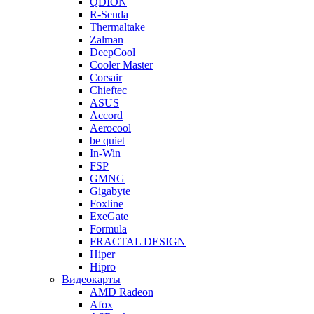
QDION
R-Senda
Thermaltake
Zalman
DeepCool
Cooler Master
Corsair
Chieftec
ASUS
Accord
Aerocool
be quiet
In-Win
FSP
GMNG
Gigabyte
Foxline
ExeGate
Formula
FRACTAL DESIGN
Hiper
Hipro
Видеокарты
AMD Radeon
Afox