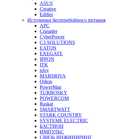
ASUS
Creative
Edifier
Источники бесперебойного питания
APC
Crusader
CyberPower
C3 SOLUTIONS
EATON
EXEGATE
IPPON
ITK
nJoy
MARSRIVA
Qdion
PowerMan
TURBOSKY
POWERCOM
Raskat
SMARTWATT
STARK COUNTRY
SYSTEME ELECTRIC
БАСТИОН
ИМПУЛЬС
СВЯЗЬ ИНЖИНИРИНГ