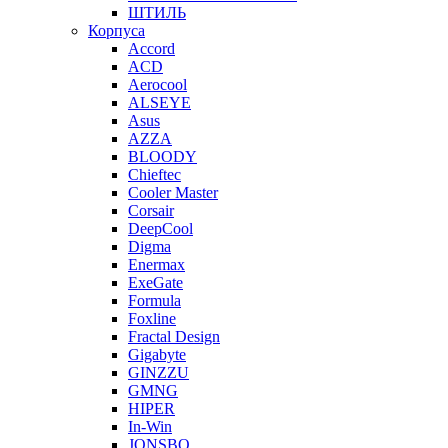
ШТИЛЬ
Корпуса
Accord
ACD
Aerocool
ALSEYE
Asus
AZZA
BLOODY
Chieftec
Cooler Master
Corsair
DeepCool
Digma
Enermax
ExeGate
Formula
Foxline
Fractal Design
Gigabyte
GINZZU
GMNG
HIPER
In-Win
JONSBO