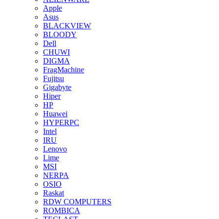
Apple
Asus
BLACKVIEW
BLOODY
Dell
CHUWI
DIGMA
FragMachine
Fujitsu
Gigabyte
Hiper
HP
Huawei
HYPERPC
Intel
IRU
Lenovo
Lime
MSI
NERPA
OSIO
Raskat
RDW COMPUTERS
ROMBICA