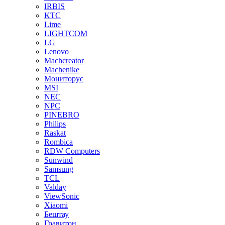
IRBIS
KTC
Lime
LIGHTCOM
LG
Lenovo
Machcreator
Machenike
Мониторус
MSI
NEC
NPC
PINEBRO
Philips
Raskat
Rombica
RDW Computers
Sunwind
Samsung
TCL
Valday
ViewSonic
Xiaomi
Бештау
Гравитон