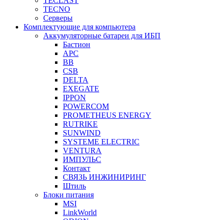
TECLAST
TECNO
Серверы
Комплектующие для компьютера
Аккумуляторные батареи для ИБП
Бастион
APC
BB
CSB
DELTA
EXEGATE
IPPON
POWERCOM
PROMETHEUS ENERGY
RUTRIKE
SUNWIND
SYSTEME ELECTRIC
VENTURA
ИМПУЛЬС
Контакт
СВЯЗЬ ИНЖИНИРИНГ
Штиль
Блоки питания
MSI
LinkWorld