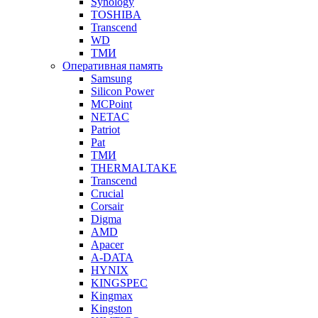
Synology
TOSHIBA
Transcend
WD
ТМИ
Оперативная память
Samsung
Silicon Power
MCPoint
NETAC
Patriot
Pat
ТМИ
THERMALTAKE
Transcend
Crucial
Corsair
Digma
AMD
Apacer
A-DATA
HYNIX
KINGSPEC
Kingmax
Kingston