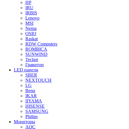
HP
IRU
IRBIS
Lenovo
MSI
Nerpa
OSIO
Raskat
RDW Computers
ROMBICA
SUNWIND
Teclast
Гравитон
LED панели
SBER
NEXTOUCH
LG
Benq
IKAR
IIYAMA
HISENSE
SAMSUNG
Philips
Мониторы
AOC