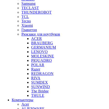
Samsung
TECLAST
THUNDEROBOT
TCL
Tecno
Xiaomi
Гравитон
Рюкзаки для ноутбуков
ACER
BRAUBERG
GERMANIUM
LENOVO
MOLESKINE
PIQUADRO
POLAR
Razer
REDRAGON
RIVA
SUMDEX
SUNWIND
The Bridge
THULE
Компьютеры
Acer
ALIENWARE