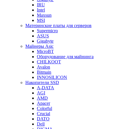
IRU
Intel
Maxsun
MSI
Материнские платы для серверов
Supermicro
ASUS
Gigabyte
Майнеры Asic
MicroBT
Оборудование для майнинга
CHILKOOT
Avalon
Bitmain
INNOSILICON
Накопители SSD
A-DATA
AGI
AMD
Apacer
Colorful
Crucial
DATO
Dell