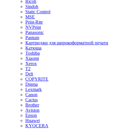
Ricoh
Sindoh
Static Control
MSE
Print-Rite
NVPrint
Panasonic
Pantum
Картриджи для широкоформатной печати
Катюша
Toshiba
Xiaomi
Xerox
T2
Deli
COPYRITE
Digma
Lexmark
Canon
Cactus
Brother
Avision
Epson
Huawei
KYOCERA