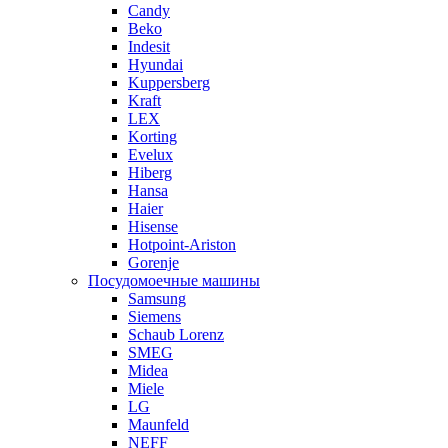
Candy
Beko
Indesit
Hyundai
Kuppersberg
Kraft
LEX
Korting
Evelux
Hiberg
Hansa
Haier
Hisense
Hotpoint-Ariston
Gorenje
Посудомоечные машины
Samsung
Siemens
Schaub Lorenz
SMEG
Midea
Miele
LG
Maunfeld
NEFF