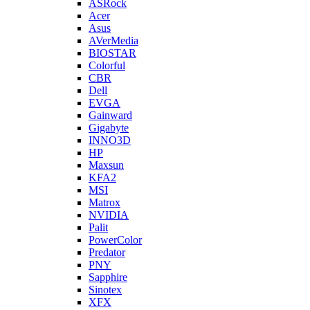
ASRock
Acer
Asus
AVerMedia
BIOSTAR
Colorful
CBR
Dell
EVGA
Gainward
Gigabyte
INNO3D
HP
Maxsun
KFA2
MSI
Matrox
NVIDIA
Palit
PowerColor
Predator
PNY
Sapphire
Sinotex
XFX