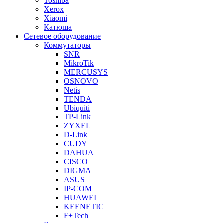
Toshiba
Xerox
Xiaomi
Катюша
Сетевое оборудование
Коммутаторы
SNR
MikroTik
MERCUSYS
OSNOVO
Netis
TENDA
Ubiquiti
TP-Link
ZYXEL
D-Link
CUDY
DAHUA
CISCO
DIGMA
ASUS
IP-COM
HUAWEI
KEENETIC
F+Tech