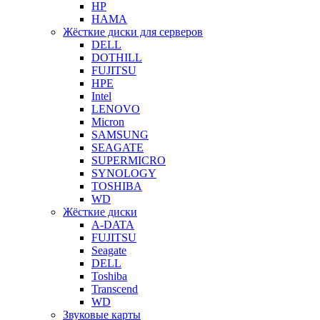
HP
HAMA
Жёсткие диски для серверов
DELL
DOTHILL
FUJITSU
HPE
Intel
LENOVO
Micron
SAMSUNG
SEAGATE
SUPERMICRO
SYNOLOGY
TOSHIBA
WD
Жёсткие диски
A-DATA
FUJITSU
Seagate
DELL
Toshiba
Transcend
WD
Звуковые карты