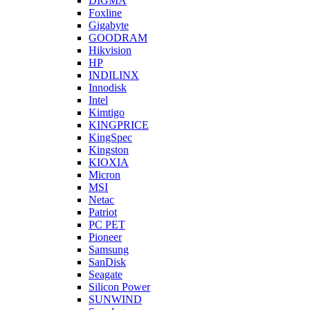
DIGMA
Foxline
Gigabyte
GOODRAM
Hikvision
HP
INDILINX
Innodisk
Intel
Kimtigo
KINGPRICE
KingSpec
Kingston
KIOXIA
Micron
MSI
Netac
Patriot
PC PET
Pioneer
Samsung
SanDisk
Seagate
Silicon Power
SUNWIND