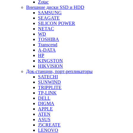
Zotac
Внешние диски SSD и HDD
SAMSUNG
SEAGATE
SILICON POWER
NETAC
WD
TOSHIBA
Transcend
A-DATA
HP
KINGSTON
HIKVISION
Док-станции, порт-репликаторы
SATECHI
SUNWIND
TRIPPLITE
TP-LINK
DELL
DIGMA
APPLE
ATEN
ASUS
J5CREATE
LENOVO