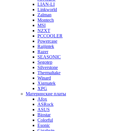
LIAN-LI
Linkworld
Zalman
Montech
MSI
NZXT
PCCOOLER
Powercase
Raijintek
Razer
SEASONIC
Segotep
Silverstone
Thermaltake
Winard
Xigmatek
XPG
Материнские платы
Afox
ASRock
ASUS
Biostar
Colorful
Esonic
Gigabyte