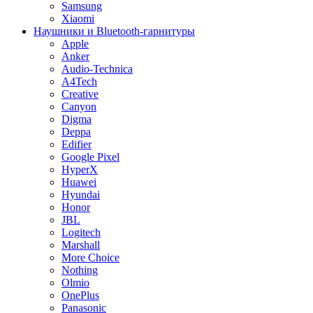
Samsung
Xiaomi
Наушники и Bluetooth-гарнитуры
Apple
Anker
Audio-Technica
A4Tech
Creative
Canyon
Digma
Deppa
Edifier
Google Pixel
HyperX
Huawei
Hyundai
Honor
JBL
Logitech
Marshall
More Choice
Nothing
Olmio
OnePlus
Panasonic