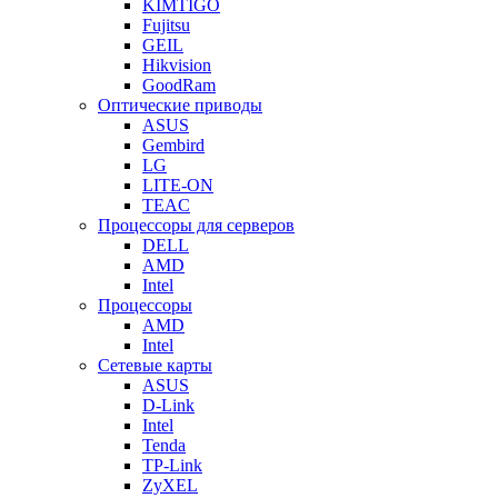
KIMTIGO
Fujitsu
GEIL
Hikvision
GoodRam
Оптические приводы
ASUS
Gembird
LG
LITE-ON
TEAC
Процессоры для серверов
DELL
AMD
Intel
Процессоры
AMD
Intel
Сетевые карты
ASUS
D-Link
Intel
Tenda
TP-Link
ZyXEL