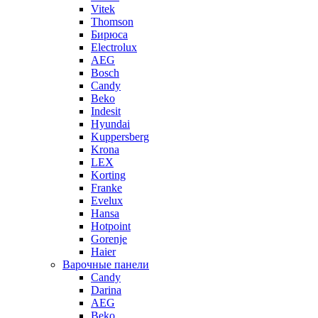
Vitek
Thomson
Бирюса
Electrolux
AEG
Bosch
Candy
Beko
Indesit
Hyundai
Kuppersberg
Krona
LEX
Korting
Franke
Evelux
Hansa
Hotpoint
Gorenje
Haier
Варочные панели
Candy
Darina
AEG
Beko