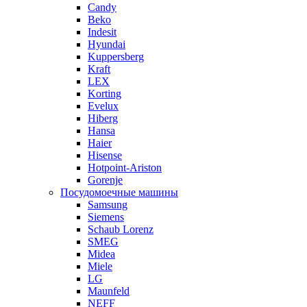
Candy
Beko
Indesit
Hyundai
Kuppersberg
Kraft
LEX
Korting
Evelux
Hiberg
Hansa
Haier
Hisense
Hotpoint-Ariston
Gorenje
Посудомоечные машины
Samsung
Siemens
Schaub Lorenz
SMEG
Midea
Miele
LG
Maunfeld
NEFF