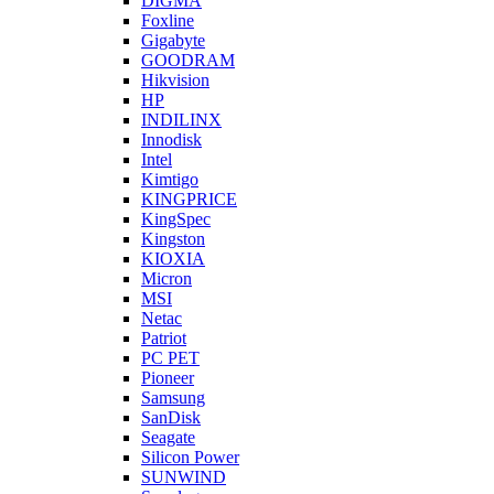
DIGMA
Foxline
Gigabyte
GOODRAM
Hikvision
HP
INDILINX
Innodisk
Intel
Kimtigo
KINGPRICE
KingSpec
Kingston
KIOXIA
Micron
MSI
Netac
Patriot
PC PET
Pioneer
Samsung
SanDisk
Seagate
Silicon Power
SUNWIND