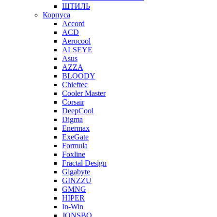
ШТИЛЬ
Корпуса
Accord
ACD
Aerocool
ALSEYE
Asus
AZZA
BLOODY
Chieftec
Cooler Master
Corsair
DeepCool
Digma
Enermax
ExeGate
Formula
Foxline
Fractal Design
Gigabyte
GINZZU
GMNG
HIPER
In-Win
JONSBO