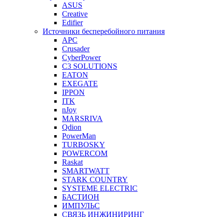
ASUS
Creative
Edifier
Источники бесперебойного питания
APC
Crusader
CyberPower
C3 SOLUTIONS
EATON
EXEGATE
IPPON
ITK
nJoy
MARSRIVA
Qdion
PowerMan
TURBOSKY
POWERCOM
Raskat
SMARTWATT
STARK COUNTRY
SYSTEME ELECTRIC
БАСТИОН
ИМПУЛЬС
СВЯЗЬ ИНЖИНИРИНГ