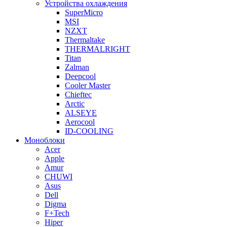
Устройства охлаждения
SuperMicro
MSI
NZXT
Thermaltake
THERMALRIGHT
Titan
Zalman
Deepcool
Cooler Master
Chieftec
Arctic
ALSEYE
Aerocool
ID-COOLING
Моноблоки
Acer
Apple
Amur
CHUWI
Asus
Dell
Digma
F+Tech
Hiper