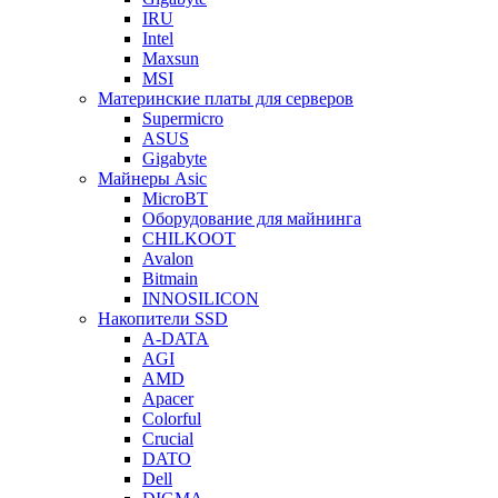
IRU
Intel
Maxsun
MSI
Материнские платы для серверов
Supermicro
ASUS
Gigabyte
Майнеры Asic
MicroBT
Оборудование для майнинга
CHILKOOT
Avalon
Bitmain
INNOSILICON
Накопители SSD
A-DATA
AGI
AMD
Apacer
Colorful
Crucial
DATO
Dell