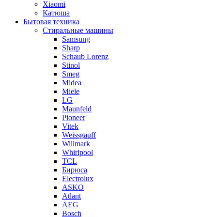
Xiaomi
Катюша
Бытовая техника
Стиральные машины
Samsung
Sharp
Schaub Lorenz
Stinol
Smeg
Midea
Miele
LG
Maunfeld
Pioneer
Vitek
Weissgauff
Willmark
Whirlpool
TCL
Бирюса
Electrolux
ASKO
Atlant
AEG
Bosch