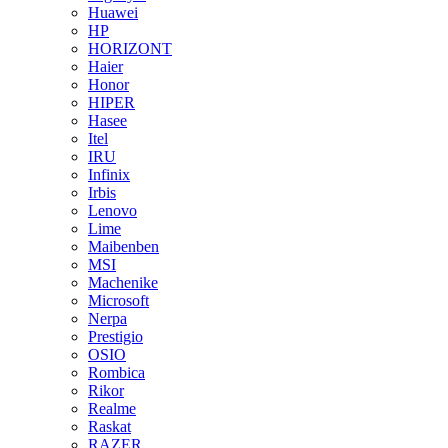
Huawei
HP
HORIZONT
Haier
Honor
HIPER
Hasee
Itel
IRU
Infinix
Irbis
Lenovo
Lime
Maibenben
MSI
Machenike
Microsoft
Nerpa
Prestigio
OSIO
Rombica
Rikor
Realme
Raskat
RAZER