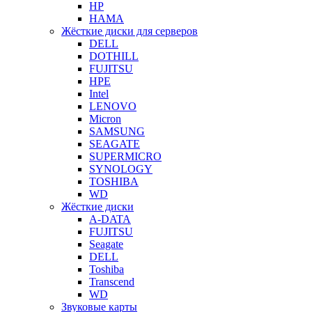
HP
HAMA
Жёсткие диски для серверов
DELL
DOTHILL
FUJITSU
HPE
Intel
LENOVO
Micron
SAMSUNG
SEAGATE
SUPERMICRO
SYNOLOGY
TOSHIBA
WD
Жёсткие диски
A-DATA
FUJITSU
Seagate
DELL
Toshiba
Transcend
WD
Звуковые карты