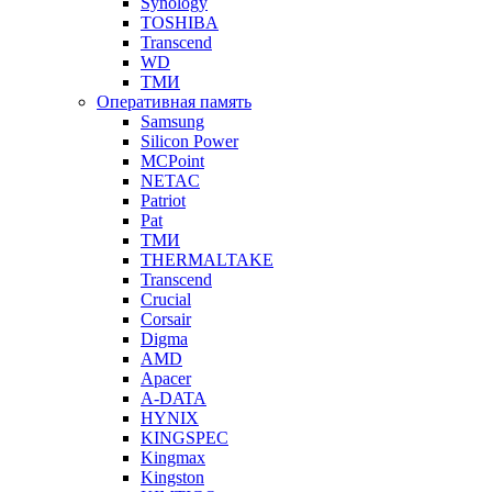
Synology
TOSHIBA
Transcend
WD
ТМИ
Оперативная память
Samsung
Silicon Power
MCPoint
NETAC
Patriot
Pat
ТМИ
THERMALTAKE
Transcend
Crucial
Corsair
Digma
AMD
Apacer
A-DATA
HYNIX
KINGSPEC
Kingmax
Kingston