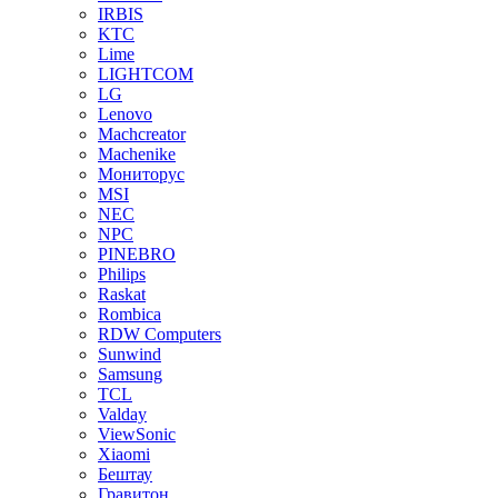
IRBIS
KTC
Lime
LIGHTCOM
LG
Lenovo
Machcreator
Machenike
Мониторус
MSI
NEC
NPC
PINEBRO
Philips
Raskat
Rombica
RDW Computers
Sunwind
Samsung
TCL
Valday
ViewSonic
Xiaomi
Бештау
Гравитон