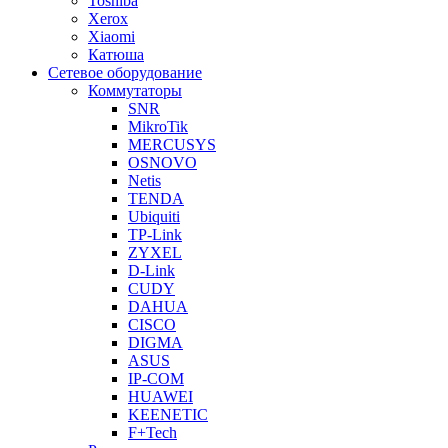
Toshiba
Xerox
Xiaomi
Катюша
Сетевое оборудование
Коммутаторы
SNR
MikroTik
MERCUSYS
OSNOVO
Netis
TENDA
Ubiquiti
TP-Link
ZYXEL
D-Link
CUDY
DAHUA
CISCO
DIGMA
ASUS
IP-COM
HUAWEI
KEENETIC
F+Tech