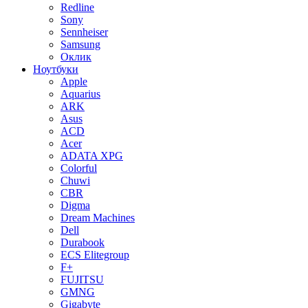
Redline
Sony
Sennheiser
Samsung
Оклик
Ноутбуки
Apple
Aquarius
ARK
Asus
ACD
Acer
ADATA XPG
Colorful
Chuwi
CBR
Digma
Dream Machines
Dell
Durabook
ECS Elitegroup
F+
FUJITSU
GMNG
Gigabyte