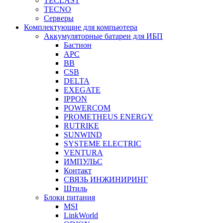
TECLAST
TECNO
Серверы
Комплектующие для компьютера
Аккумуляторные батареи для ИБП
Бастион
APC
BB
CSB
DELTA
EXEGATE
IPPON
POWERCOM
PROMETHEUS ENERGY
RUTRIKE
SUNWIND
SYSTEME ELECTRIC
VENTURA
ИМПУЛЬС
Контакт
СВЯЗЬ ИНЖИНИРИНГ
Штиль
Блоки питания
MSI
LinkWorld