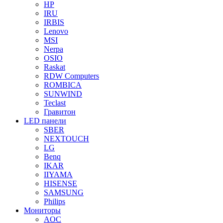
HP
IRU
IRBIS
Lenovo
MSI
Nerpa
OSIO
Raskat
RDW Computers
ROMBICA
SUNWIND
Teclast
Гравитон
LED панели
SBER
NEXTOUCH
LG
Benq
IKAR
IIYAMA
HISENSE
SAMSUNG
Philips
Мониторы
AOC