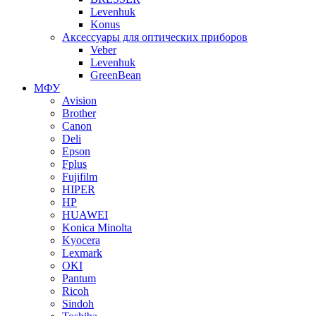
Levenhuk
Konus
Аксессуары для оптических приборов
Veber
Levenhuk
GreenBean
МФУ
Avision
Brother
Canon
Deli
Epson
Fplus
Fujifilm
HIPER
HP
HUAWEI
Konica Minolta
Kyocera
Lexmark
OKI
Pantum
Ricoh
Sindoh