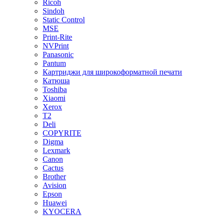
Ricoh
Sindoh
Static Control
MSE
Print-Rite
NVPrint
Panasonic
Pantum
Картриджи для широкоформатной печати
Катюша
Toshiba
Xiaomi
Xerox
T2
Deli
COPYRITE
Digma
Lexmark
Canon
Cactus
Brother
Avision
Epson
Huawei
KYOCERA