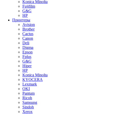
Konica Minolta
Fujifilm
G&G
HP
Принтеры
Avision
Brother
Cactus
Canon
Deli
Digma
Epson
Fplus
G&G
Hiper
HP
Konica Minolta
KYOCERA
Lexmark
OKI
Pantum
Ricoh
Samsung
Sindoh
Xerox