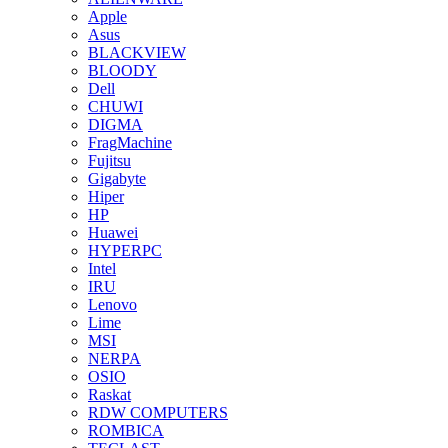
Apple
Asus
BLACKVIEW
BLOODY
Dell
CHUWI
DIGMA
FragMachine
Fujitsu
Gigabyte
Hiper
HP
Huawei
HYPERPC
Intel
IRU
Lenovo
Lime
MSI
NERPA
OSIO
Raskat
RDW COMPUTERS
ROMBICA