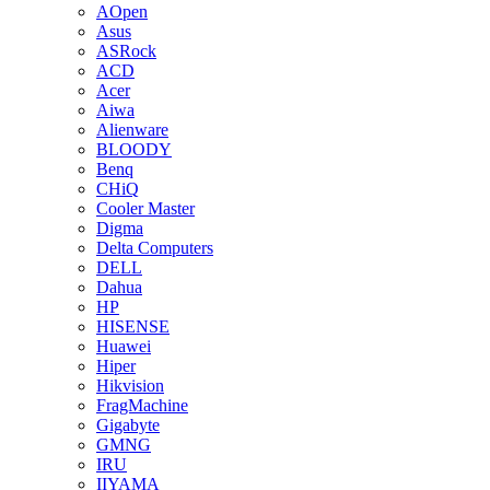
AOpen
Asus
ASRock
ACD
Acer
Aiwa
Alienware
BLOODY
Benq
CHiQ
Cooler Master
Digma
Delta Computers
DELL
Dahua
HP
HISENSE
Huawei
Hiper
Hikvision
FragMachine
Gigabyte
GMNG
IRU
IIYAMA