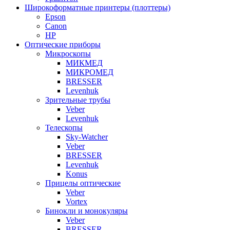
Широкоформатные принтеры (плоттеры)
Epson
Canon
HP
Оптические приборы
Микроскопы
МИКМЕД
МИКРОМЕД
BRESSER
Levenhuk
Зрительные трубы
Veber
Levenhuk
Телескопы
Sky-Watcher
Veber
BRESSER
Levenhuk
Konus
Прицелы оптические
Veber
Vortex
Бинокли и монокуляры
Veber
BRESSER