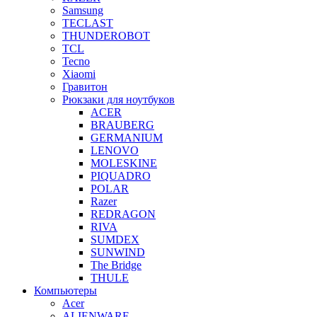
Samsung
TECLAST
THUNDEROBOT
TCL
Tecno
Xiaomi
Гравитон
Рюкзаки для ноутбуков
ACER
BRAUBERG
GERMANIUM
LENOVO
MOLESKINE
PIQUADRO
POLAR
Razer
REDRAGON
RIVA
SUMDEX
SUNWIND
The Bridge
THULE
Компьютеры
Acer
ALIENWARE