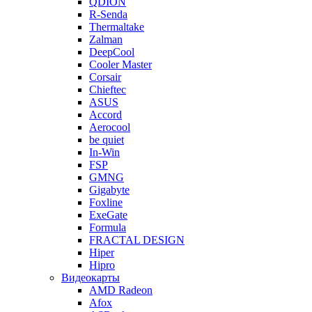
QDION
R-Senda
Thermaltake
Zalman
DeepCool
Cooler Master
Corsair
Chieftec
ASUS
Accord
Aerocool
be quiet
In-Win
FSP
GMNG
Gigabyte
Foxline
ExeGate
Formula
FRACTAL DESIGN
Hiper
Hipro
Видеокарты
AMD Radeon
Afox