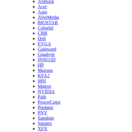
ASRock
Acer
Asus
AVerMedia
BIOSTAR
Colorful
CBR
Dell
EVGA
Gainward
Gigabyte
INNO3D
HP
Maxsun
KFA2
MSI
Matrox
NVIDIA
Palit
PowerColor
Predator
PNY
Sapphire
Sinotex
XFX