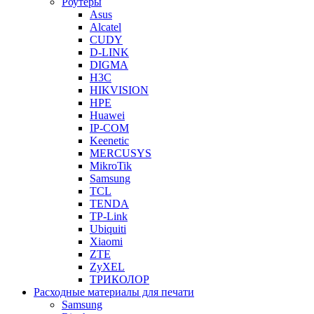
Роутеры
Asus
Alcatel
CUDY
D-LINK
DIGMA
H3C
HIKVISION
HPE
Huawei
IP-COM
Keenetic
MERCUSYS
MikroTik
Samsung
TCL
TENDA
TP-Link
Ubiquiti
Xiaomi
ZTE
ZyXEL
ТРИКОЛОР
Расходные материалы для печати
Samsung