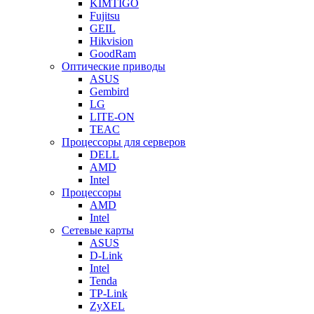
KIMTIGO
Fujitsu
GEIL
Hikvision
GoodRam
Оптические приводы
ASUS
Gembird
LG
LITE-ON
TEAC
Процессоры для серверов
DELL
AMD
Intel
Процессоры
AMD
Intel
Сетевые карты
ASUS
D-Link
Intel
Tenda
TP-Link
ZyXEL