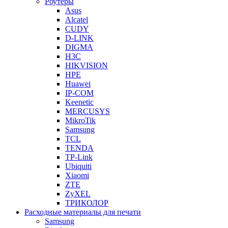
Роутеры
Asus
Alcatel
CUDY
D-LINK
DIGMA
H3C
HIKVISION
HPE
Huawei
IP-COM
Keenetic
MERCUSYS
MikroTik
Samsung
TCL
TENDA
TP-Link
Ubiquiti
Xiaomi
ZTE
ZyXEL
ТРИКОЛОР
Расходные материалы для печати
Samsung