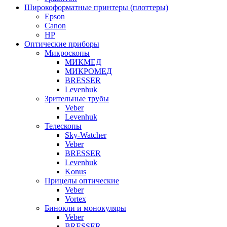
Широкоформатные принтеры (плоттеры)
Epson
Canon
HP
Оптические приборы
Микроскопы
МИКМЕД
МИКРОМЕД
BRESSER
Levenhuk
Зрительные трубы
Veber
Levenhuk
Телескопы
Sky-Watcher
Veber
BRESSER
Levenhuk
Konus
Прицелы оптические
Veber
Vortex
Бинокли и монокуляры
Veber
BRESSER