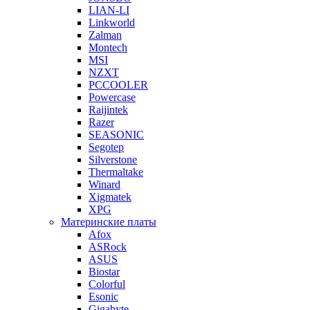
LIAN-LI
Linkworld
Zalman
Montech
MSI
NZXT
PCCOOLER
Powercase
Raijintek
Razer
SEASONIC
Segotep
Silverstone
Thermaltake
Winard
Xigmatek
XPG
Материнские платы
Afox
ASRock
ASUS
Biostar
Colorful
Esonic
Gigabyte