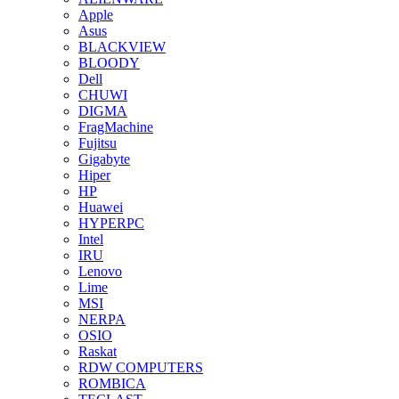
Apple
Asus
BLACKVIEW
BLOODY
Dell
CHUWI
DIGMA
FragMachine
Fujitsu
Gigabyte
Hiper
HP
Huawei
HYPERPC
Intel
IRU
Lenovo
Lime
MSI
NERPA
OSIO
Raskat
RDW COMPUTERS
ROMBICA