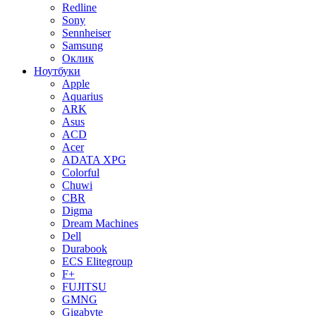
Redline
Sony
Sennheiser
Samsung
Оклик
Ноутбуки
Apple
Aquarius
ARK
Asus
ACD
Acer
ADATA XPG
Colorful
Chuwi
CBR
Digma
Dream Machines
Dell
Durabook
ECS Elitegroup
F+
FUJITSU
GMNG
Gigabyte