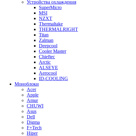
Устройства охлаждения
SuperMicro
MSI
NZXT
Thermaltake
THERMALRIGHT
Titan
Zalman
Deepcool
Cooler Master
Chieftec
Arctic
ALSEYE
Aerocool
ID-COOLING
Моноблоки
Acer
Apple
Amur
CHUWI
Asus
Dell
Digma
F+Tech
Hiper