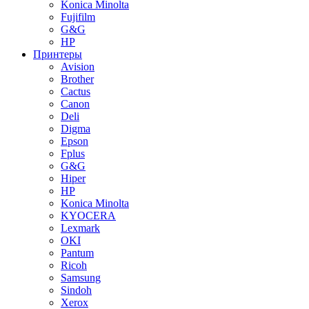
Konica Minolta
Fujifilm
G&G
HP
Принтеры
Avision
Brother
Cactus
Canon
Deli
Digma
Epson
Fplus
G&G
Hiper
HP
Konica Minolta
KYOCERA
Lexmark
OKI
Pantum
Ricoh
Samsung
Sindoh
Xerox