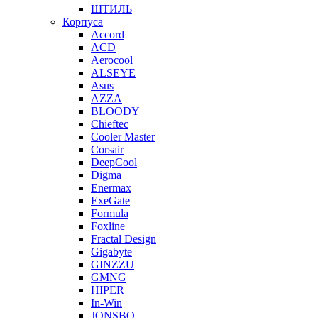
ШТИЛЬ
Корпуса
Accord
ACD
Aerocool
ALSEYE
Asus
AZZA
BLOODY
Chieftec
Cooler Master
Corsair
DeepCool
Digma
Enermax
ExeGate
Formula
Foxline
Fractal Design
Gigabyte
GINZZU
GMNG
HIPER
In-Win
JONSBO