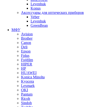
Levenhuk
Konus
Аксессуары для оптических приборов
Veber
Levenhuk
GreenBean
МФУ
Avision
Brother
Canon
Deli
Epson
Fplus
Fujifilm
HIPER
HP
HUAWEI
Konica Minolta
Kyocera
Lexmark
OKI
Pantum
Ricoh
Sindoh