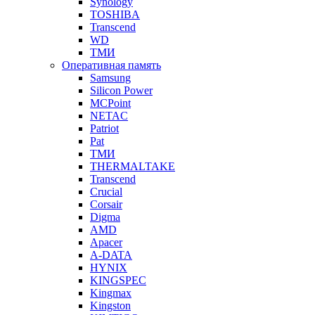
Synology
TOSHIBA
Transcend
WD
ТМИ
Оперативная память
Samsung
Silicon Power
MCPoint
NETAC
Patriot
Pat
ТМИ
THERMALTAKE
Transcend
Crucial
Corsair
Digma
AMD
Apacer
A-DATA
HYNIX
KINGSPEC
Kingmax
Kingston