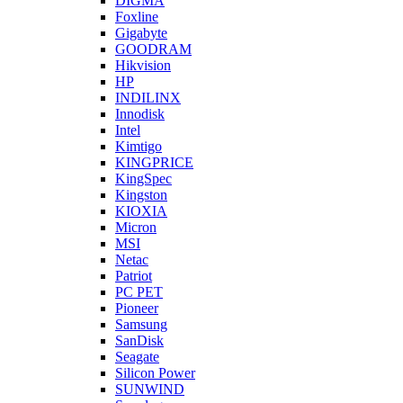
DIGMA
Foxline
Gigabyte
GOODRAM
Hikvision
HP
INDILINX
Innodisk
Intel
Kimtigo
KINGPRICE
KingSpec
Kingston
KIOXIA
Micron
MSI
Netac
Patriot
PC PET
Pioneer
Samsung
SanDisk
Seagate
Silicon Power
SUNWIND