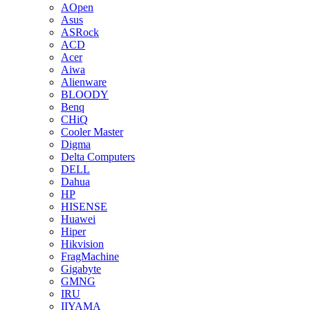
AOpen
Asus
ASRock
ACD
Acer
Aiwa
Alienware
BLOODY
Benq
CHiQ
Cooler Master
Digma
Delta Computers
DELL
Dahua
HP
HISENSE
Huawei
Hiper
Hikvision
FragMachine
Gigabyte
GMNG
IRU
IIYAMA