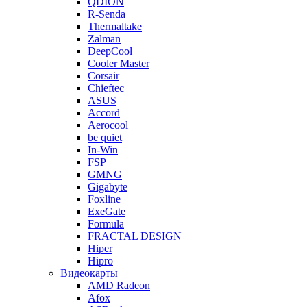
QDION
R-Senda
Thermaltake
Zalman
DeepCool
Cooler Master
Corsair
Chieftec
ASUS
Accord
Aerocool
be quiet
In-Win
FSP
GMNG
Gigabyte
Foxline
ExeGate
Formula
FRACTAL DESIGN
Hiper
Hipro
Видеокарты
AMD Radeon
Afox