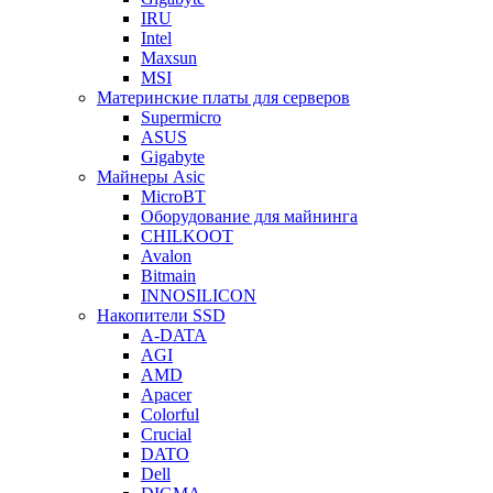
IRU
Intel
Maxsun
MSI
Материнские платы для серверов
Supermicro
ASUS
Gigabyte
Майнеры Asic
MicroBT
Оборудование для майнинга
CHILKOOT
Avalon
Bitmain
INNOSILICON
Накопители SSD
A-DATA
AGI
AMD
Apacer
Colorful
Crucial
DATO
Dell