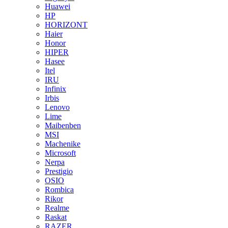
Huawei
HP
HORIZONT
Haier
Honor
HIPER
Hasee
Itel
IRU
Infinix
Irbis
Lenovo
Lime
Maibenben
MSI
Machenike
Microsoft
Nerpa
Prestigio
OSIO
Rombica
Rikor
Realme
Raskat
RAZER