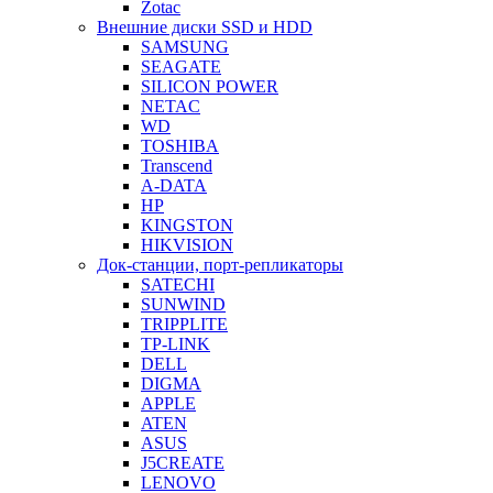
Zotac
Внешние диски SSD и HDD
SAMSUNG
SEAGATE
SILICON POWER
NETAC
WD
TOSHIBA
Transcend
A-DATA
HP
KINGSTON
HIKVISION
Док-станции, порт-репликаторы
SATECHI
SUNWIND
TRIPPLITE
TP-LINK
DELL
DIGMA
APPLE
ATEN
ASUS
J5CREATE
LENOVO