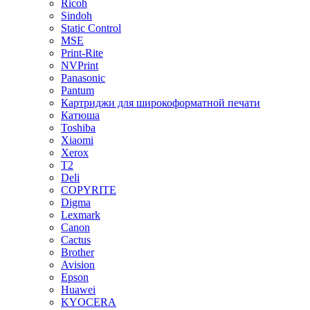
Ricoh
Sindoh
Static Control
MSE
Print-Rite
NVPrint
Panasonic
Pantum
Картриджи для широкоформатной печати
Катюша
Toshiba
Xiaomi
Xerox
T2
Deli
COPYRITE
Digma
Lexmark
Canon
Cactus
Brother
Avision
Epson
Huawei
KYOCERA