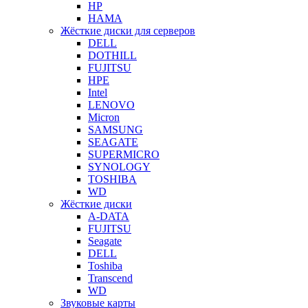
HP
HAMA
Жёсткие диски для серверов
DELL
DOTHILL
FUJITSU
HPE
Intel
LENOVO
Micron
SAMSUNG
SEAGATE
SUPERMICRO
SYNOLOGY
TOSHIBA
WD
Жёсткие диски
A-DATA
FUJITSU
Seagate
DELL
Toshiba
Transcend
WD
Звуковые карты