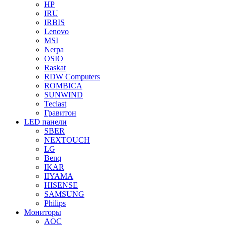
HP
IRU
IRBIS
Lenovo
MSI
Nerpa
OSIO
Raskat
RDW Computers
ROMBICA
SUNWIND
Teclast
Гравитон
LED панели
SBER
NEXTOUCH
LG
Benq
IKAR
IIYAMA
HISENSE
SAMSUNG
Philips
Мониторы
AOC