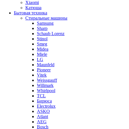
Xiaomi
Катюша
Бытовая техника
Стиральные машины
Samsung
Sharp
Schaub Lorenz
Stinol
Smeg
Midea
Miele
LG
Maunfeld
Pioneer
Vitek
Weissgauff
Willmark
Whirlpool
TCL
Бирюса
Electrolux
ASKO
Atlant
AEG
Bosch