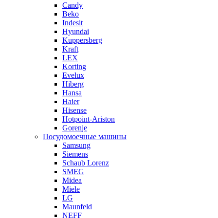
Candy
Beko
Indesit
Hyundai
Kuppersberg
Kraft
LEX
Korting
Evelux
Hiberg
Hansa
Haier
Hisense
Hotpoint-Ariston
Gorenje
Посудомоечные машины
Samsung
Siemens
Schaub Lorenz
SMEG
Midea
Miele
LG
Maunfeld
NEFF