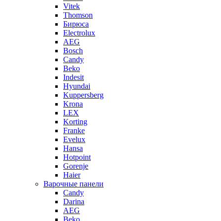
Vitek
Thomson
Бирюса
Electrolux
AEG
Bosch
Candy
Beko
Indesit
Hyundai
Kuppersberg
Krona
LEX
Korting
Franke
Evelux
Hansa
Hotpoint
Gorenje
Haier
Варочные панели
Candy
Darina
AEG
Beko