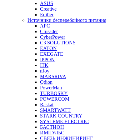
ASUS
Creative
Edifier
Источники бесперебойного питания
APC
Crusader
CyberPower
C3 SOLUTIONS
EATON
EXEGATE
IPPON
ITK
nJoy
MARSRIVA
Qdion
PowerMan
TURBOSKY
POWERCOM
Raskat
SMARTWATT
STARK COUNTRY
SYSTEME ELECTRIC
БАСТИОН
ИМПУЛЬС
СВЯЗЬ ИНЖИНИРИНГ