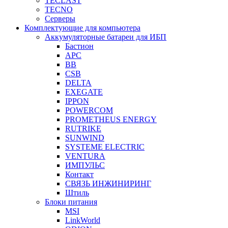
TECLAST
TECNO
Серверы
Комплектующие для компьютера
Аккумуляторные батареи для ИБП
Бастион
APC
BB
CSB
DELTA
EXEGATE
IPPON
POWERCOM
PROMETHEUS ENERGY
RUTRIKE
SUNWIND
SYSTEME ELECTRIC
VENTURA
ИМПУЛЬС
Контакт
СВЯЗЬ ИНЖИНИРИНГ
Штиль
Блоки питания
MSI
LinkWorld