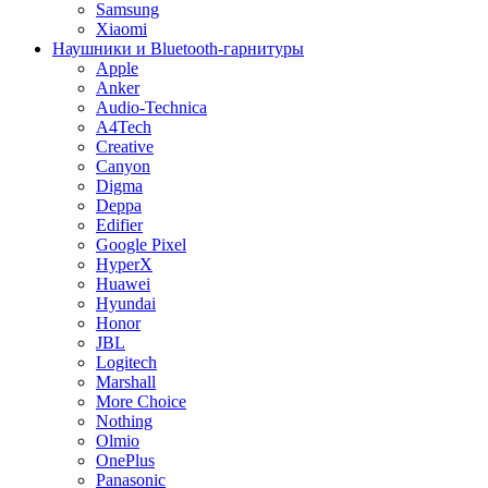
Samsung
Xiaomi
Наушники и Bluetooth-гарнитуры
Apple
Anker
Audio-Technica
A4Tech
Creative
Canyon
Digma
Deppa
Edifier
Google Pixel
HyperX
Huawei
Hyundai
Honor
JBL
Logitech
Marshall
More Choice
Nothing
Olmio
OnePlus
Panasonic