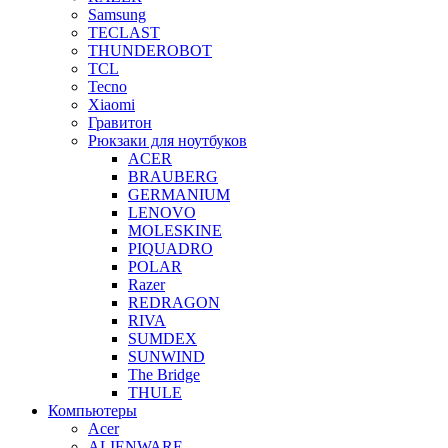
Samsung
TECLAST
THUNDEROBOT
TCL
Tecno
Xiaomi
Гравитон
Рюкзаки для ноутбуков
ACER
BRAUBERG
GERMANIUM
LENOVO
MOLESKINE
PIQUADRO
POLAR
Razer
REDRAGON
RIVA
SUMDEX
SUNWIND
The Bridge
THULE
Компьютеры
Acer
ALIENWARE