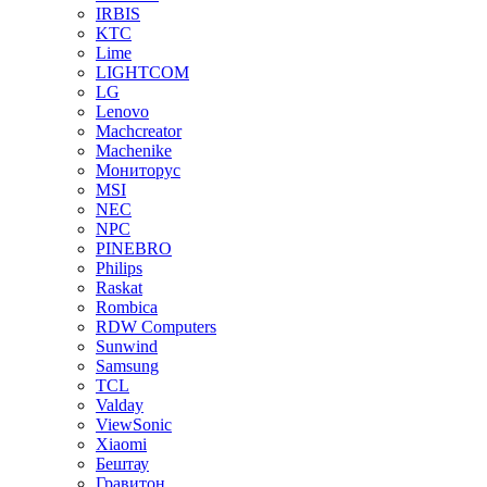
IRBIS
KTC
Lime
LIGHTCOM
LG
Lenovo
Machcreator
Machenike
Мониторус
MSI
NEC
NPC
PINEBRO
Philips
Raskat
Rombica
RDW Computers
Sunwind
Samsung
TCL
Valday
ViewSonic
Xiaomi
Бештау
Гравитон