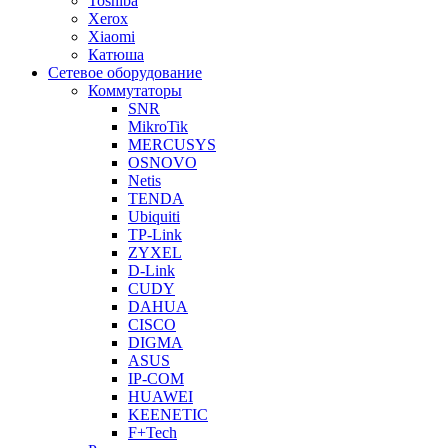
Toshiba
Xerox
Xiaomi
Катюша
Сетевое оборудование
Коммутаторы
SNR
MikroTik
MERCUSYS
OSNOVO
Netis
TENDA
Ubiquiti
TP-Link
ZYXEL
D-Link
CUDY
DAHUA
CISCO
DIGMA
ASUS
IP-COM
HUAWEI
KEENETIC
F+Tech