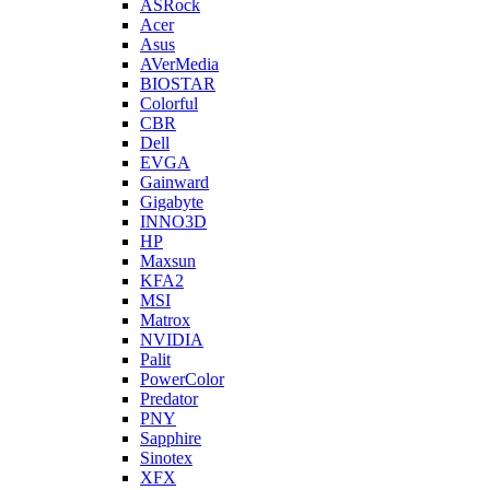
ASRock
Acer
Asus
AVerMedia
BIOSTAR
Colorful
CBR
Dell
EVGA
Gainward
Gigabyte
INNO3D
HP
Maxsun
KFA2
MSI
Matrox
NVIDIA
Palit
PowerColor
Predator
PNY
Sapphire
Sinotex
XFX