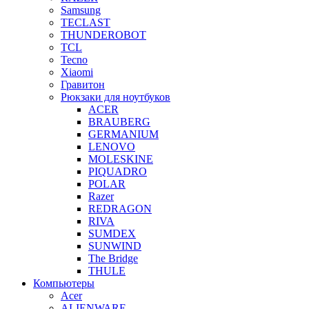
Samsung
TECLAST
THUNDEROBOT
TCL
Tecno
Xiaomi
Гравитон
Рюкзаки для ноутбуков
ACER
BRAUBERG
GERMANIUM
LENOVO
MOLESKINE
PIQUADRO
POLAR
Razer
REDRAGON
RIVA
SUMDEX
SUNWIND
The Bridge
THULE
Компьютеры
Acer
ALIENWARE