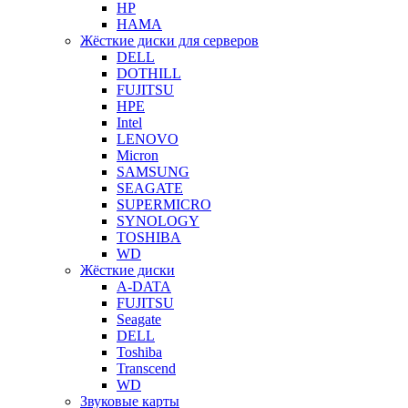
HP
HAMA
Жёсткие диски для серверов
DELL
DOTHILL
FUJITSU
HPE
Intel
LENOVO
Micron
SAMSUNG
SEAGATE
SUPERMICRO
SYNOLOGY
TOSHIBA
WD
Жёсткие диски
A-DATA
FUJITSU
Seagate
DELL
Toshiba
Transcend
WD
Звуковые карты