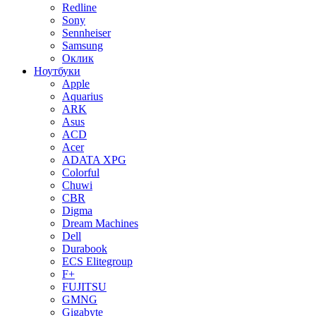
Redline
Sony
Sennheiser
Samsung
Оклик
Ноутбуки
Apple
Aquarius
ARK
Asus
ACD
Acer
ADATA XPG
Colorful
Chuwi
CBR
Digma
Dream Machines
Dell
Durabook
ECS Elitegroup
F+
FUJITSU
GMNG
Gigabyte