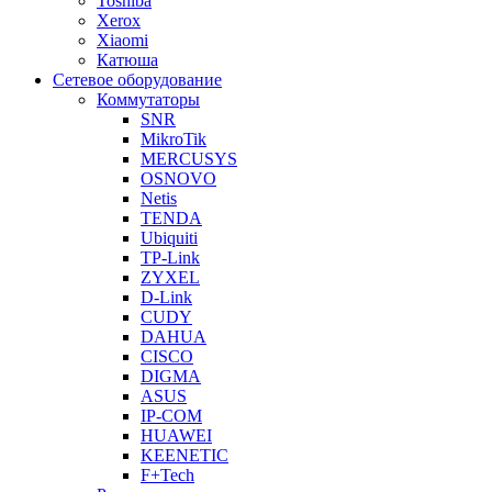
Toshiba
Xerox
Xiaomi
Катюша
Сетевое оборудование
Коммутаторы
SNR
MikroTik
MERCUSYS
OSNOVO
Netis
TENDA
Ubiquiti
TP-Link
ZYXEL
D-Link
CUDY
DAHUA
CISCO
DIGMA
ASUS
IP-COM
HUAWEI
KEENETIC
F+Tech