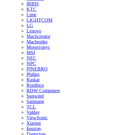
IRBIS
KTC
Lime
LIGHTCOM
LG
Lenovo
Machcreator
Machenike
Мониторус
MSI
NEC
NPC
PINEBRO
Philips
Raskat
Rombica
RDW Computers
Sunwind
Samsung
TCL
Valday
ViewSonic
Xiaomi
Бештау
Гравитон