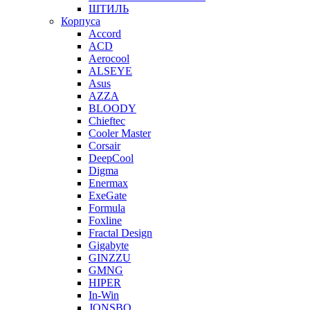
ШТИЛЬ
Корпуса
Accord
ACD
Aerocool
ALSEYE
Asus
AZZA
BLOODY
Chieftec
Cooler Master
Corsair
DeepCool
Digma
Enermax
ExeGate
Formula
Foxline
Fractal Design
Gigabyte
GINZZU
GMNG
HIPER
In-Win
JONSBO