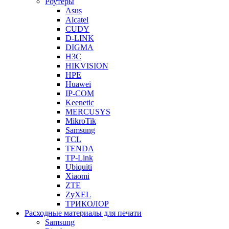
Роутеры
Asus
Alcatel
CUDY
D-LINK
DIGMA
H3C
HIKVISION
HPE
Huawei
IP-COM
Keenetic
MERCUSYS
MikroTik
Samsung
TCL
TENDA
TP-Link
Ubiquiti
Xiaomi
ZTE
ZyXEL
ТРИКОЛОР
Расходные материалы для печати
Samsung