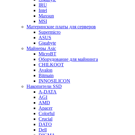
IRU
Intel
Maxsun
MSI
Материнские платы для серверов
Supermicro
ASUS
Gigabyte
Майнеры Asic
MicroBT
Оборудование для майнинга
CHILKOOT
Avalon
Bitmain
INNOSILICON
Накопители SSD
A-DATA
AGI
AMD
Apacer
Colorful
Crucial
DATO
Dell