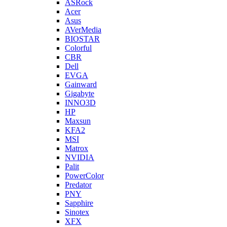
ASRock
Acer
Asus
AVerMedia
BIOSTAR
Colorful
CBR
Dell
EVGA
Gainward
Gigabyte
INNO3D
HP
Maxsun
KFA2
MSI
Matrox
NVIDIA
Palit
PowerColor
Predator
PNY
Sapphire
Sinotex
XFX