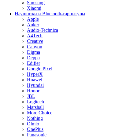
Samsung
Xiaomi
Наушники и Bluetooth-гарнитуры
Apple
Anker
Audio-Technica
A4Tech
Creative
Canyon
Digma
Deppa
Edifier
Google Pixel
HyperX
Huawei
Hyundai
Honor
JBL
Logitech
Marshall
More Choice
Nothing
Olmio
OnePlus
Panasonic