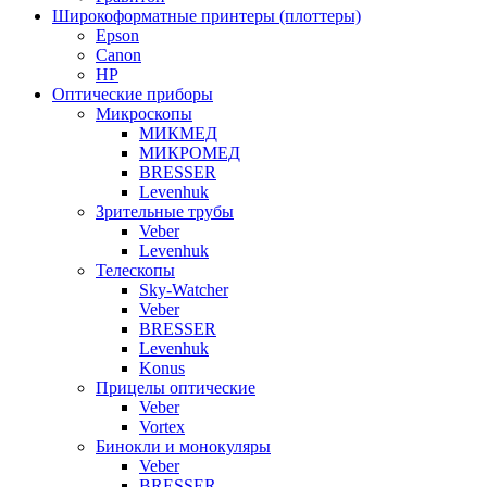
Широкоформатные принтеры (плоттеры)
Epson
Canon
HP
Оптические приборы
Микроскопы
МИКМЕД
МИКРОМЕД
BRESSER
Levenhuk
Зрительные трубы
Veber
Levenhuk
Телескопы
Sky-Watcher
Veber
BRESSER
Levenhuk
Konus
Прицелы оптические
Veber
Vortex
Бинокли и монокуляры
Veber
BRESSER