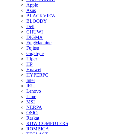
Apple
Asus
BLACKVIEW
BLOODY
Dell
CHUWI
DIGMA
FragMachine
Fujitsu
Gigabyte
Hiper
HP
Huawei
HYPERPC
Intel
IRU
Lenovo
Lime
MSI
NERPA
OSIO
Raskat
RDW COMPUTERS
ROMBICA