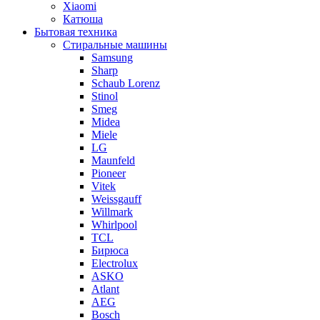
Xiaomi
Катюша
Бытовая техника
Стиральные машины
Samsung
Sharp
Schaub Lorenz
Stinol
Smeg
Midea
Miele
LG
Maunfeld
Pioneer
Vitek
Weissgauff
Willmark
Whirlpool
TCL
Бирюса
Electrolux
ASKO
Atlant
AEG
Bosch