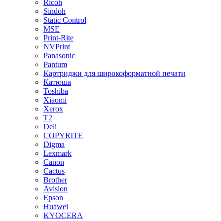
Ricoh
Sindoh
Static Control
MSE
Print-Rite
NVPrint
Panasonic
Pantum
Картриджи для широкоформатной печати
Катюша
Toshiba
Xiaomi
Xerox
T2
Deli
COPYRITE
Digma
Lexmark
Canon
Cactus
Brother
Avision
Epson
Huawei
KYOCERA