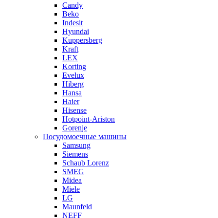
Candy
Beko
Indesit
Hyundai
Kuppersberg
Kraft
LEX
Korting
Evelux
Hiberg
Hansa
Haier
Hisense
Hotpoint-Ariston
Gorenje
Посудомоечные машины
Samsung
Siemens
Schaub Lorenz
SMEG
Midea
Miele
LG
Maunfeld
NEFF