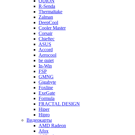
QDION
R-Senda
Thermaltake
Zalman
DeepCool
Cooler Master
Corsair
Chieftec
ASUS
Accord
Aerocool
be quiet
In-Win
FSP
GMNG
Gigabyte
Foxline
ExeGate
Formula
FRACTAL DESIGN
Hiper
Hipro
Видеокарты
AMD Radeon
Afox