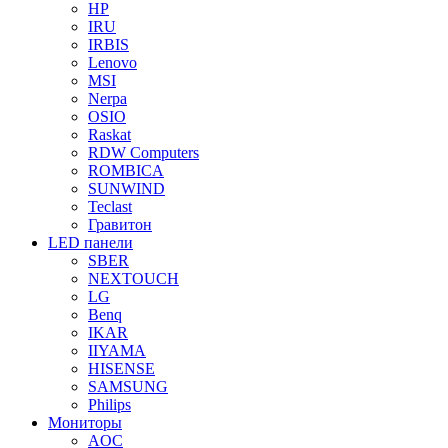
HP
IRU
IRBIS
Lenovo
MSI
Nerpa
OSIO
Raskat
RDW Computers
ROMBICA
SUNWIND
Teclast
Гравитон
LED панели
SBER
NEXTOUCH
LG
Benq
IKAR
IIYAMA
HISENSE
SAMSUNG
Philips
Мониторы
AOC