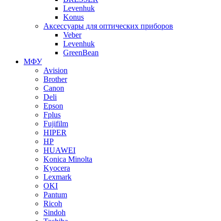
Levenhuk
Konus
Аксессуары для оптических приборов
Veber
Levenhuk
GreenBean
МФУ
Avision
Brother
Canon
Deli
Epson
Fplus
Fujifilm
HIPER
HP
HUAWEI
Konica Minolta
Kyocera
Lexmark
OKI
Pantum
Ricoh
Sindoh