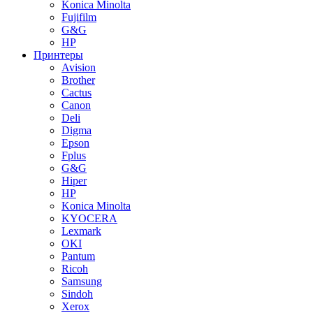
Konica Minolta
Fujifilm
G&G
HP
Принтеры
Avision
Brother
Cactus
Canon
Deli
Digma
Epson
Fplus
G&G
Hiper
HP
Konica Minolta
KYOCERA
Lexmark
OKI
Pantum
Ricoh
Samsung
Sindoh
Xerox