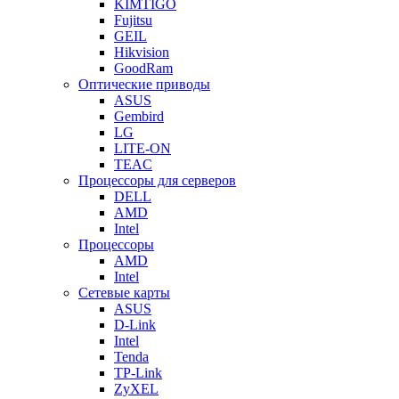
KIMTIGO
Fujitsu
GEIL
Hikvision
GoodRam
Оптические приводы
ASUS
Gembird
LG
LITE-ON
TEAC
Процессоры для серверов
DELL
AMD
Intel
Процессоры
AMD
Intel
Сетевые карты
ASUS
D-Link
Intel
Tenda
TP-Link
ZyXEL