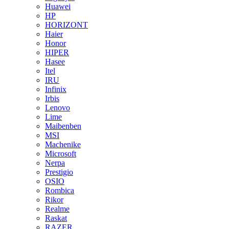
Huawei
HP
HORIZONT
Haier
Honor
HIPER
Hasee
Itel
IRU
Infinix
Irbis
Lenovo
Lime
Maibenben
MSI
Machenike
Microsoft
Nerpa
Prestigio
OSIO
Rombica
Rikor
Realme
Raskat
RAZER