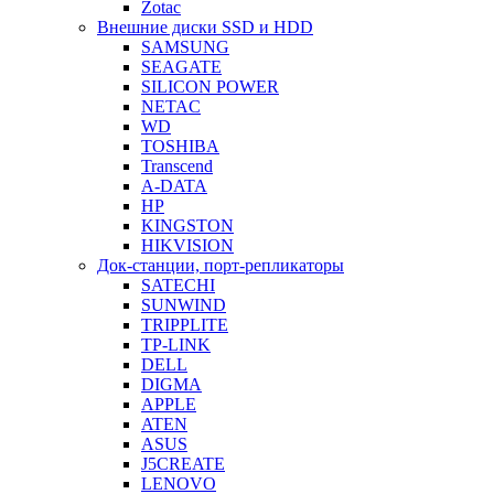
Zotac
Внешние диски SSD и HDD
SAMSUNG
SEAGATE
SILICON POWER
NETAC
WD
TOSHIBA
Transcend
A-DATA
HP
KINGSTON
HIKVISION
Док-станции, порт-репликаторы
SATECHI
SUNWIND
TRIPPLITE
TP-LINK
DELL
DIGMA
APPLE
ATEN
ASUS
J5CREATE
LENOVO