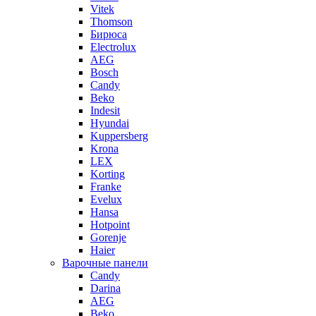
Vitek
Thomson
Бирюса
Electrolux
AEG
Bosch
Candy
Beko
Indesit
Hyundai
Kuppersberg
Krona
LEX
Korting
Franke
Evelux
Hansa
Hotpoint
Gorenje
Haier
Варочные панели
Candy
Darina
AEG
Beko