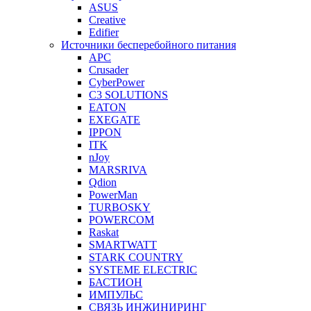
ASUS
Creative
Edifier
Источники бесперебойного питания
APC
Crusader
CyberPower
C3 SOLUTIONS
EATON
EXEGATE
IPPON
ITK
nJoy
MARSRIVA
Qdion
PowerMan
TURBOSKY
POWERCOM
Raskat
SMARTWATT
STARK COUNTRY
SYSTEME ELECTRIC
БАСТИОН
ИМПУЛЬС
СВЯЗЬ ИНЖИНИРИНГ