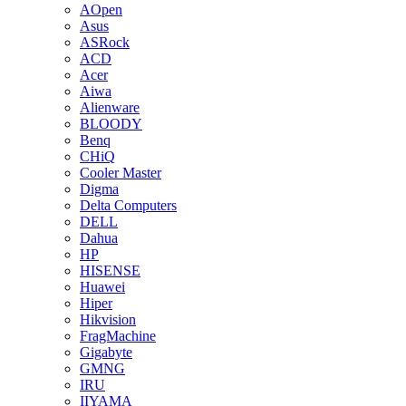
AOpen
Asus
ASRock
ACD
Acer
Aiwa
Alienware
BLOODY
Benq
CHiQ
Cooler Master
Digma
Delta Computers
DELL
Dahua
HP
HISENSE
Huawei
Hiper
Hikvision
FragMachine
Gigabyte
GMNG
IRU
IIYAMA