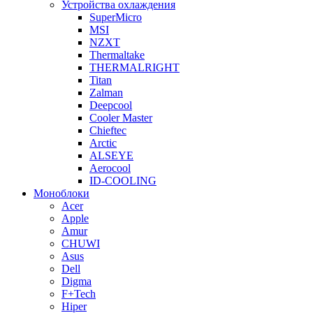
Устройства охлаждения
SuperMicro
MSI
NZXT
Thermaltake
THERMALRIGHT
Titan
Zalman
Deepcool
Cooler Master
Chieftec
Arctic
ALSEYE
Aerocool
ID-COOLING
Моноблоки
Acer
Apple
Amur
CHUWI
Asus
Dell
Digma
F+Tech
Hiper