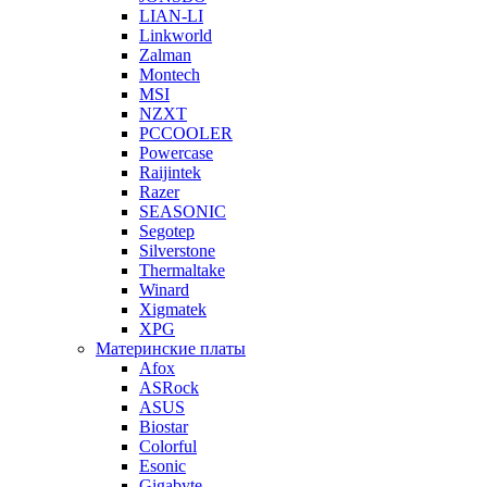
LIAN-LI
Linkworld
Zalman
Montech
MSI
NZXT
PCCOOLER
Powercase
Raijintek
Razer
SEASONIC
Segotep
Silverstone
Thermaltake
Winard
Xigmatek
XPG
Материнские платы
Afox
ASRock
ASUS
Biostar
Colorful
Esonic
Gigabyte