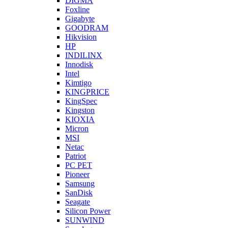
DIGMA
Foxline
Gigabyte
GOODRAM
Hikvision
HP
INDILINX
Innodisk
Intel
Kimtigo
KINGPRICE
KingSpec
Kingston
KIOXIA
Micron
MSI
Netac
Patriot
PC PET
Pioneer
Samsung
SanDisk
Seagate
Silicon Power
SUNWIND