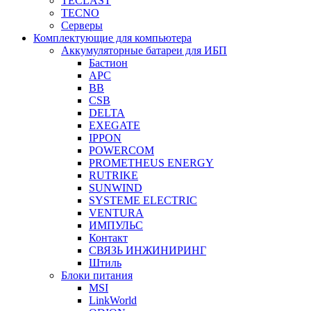
TECLAST
TECNO
Серверы
Комплектующие для компьютера
Аккумуляторные батареи для ИБП
Бастион
APC
BB
CSB
DELTA
EXEGATE
IPPON
POWERCOM
PROMETHEUS ENERGY
RUTRIKE
SUNWIND
SYSTEME ELECTRIC
VENTURA
ИМПУЛЬС
Контакт
СВЯЗЬ ИНЖИНИРИНГ
Штиль
Блоки питания
MSI
LinkWorld