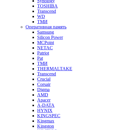
Synology
TOSHIBA
Transcend
WD
ТМИ
Оперативная память
Samsung
Silicon Power
MCPoint
NETAC
Patriot
Pat
ТМИ
THERMALTAKE
Transcend
Crucial
Corsair
Digma
AMD
Apacer
A-DATA
HYNIX
KINGSPEC
Kingmax
Kingston