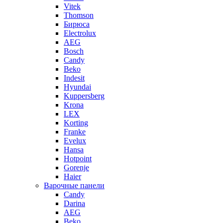
Vitek
Thomson
Бирюса
Electrolux
AEG
Bosch
Candy
Beko
Indesit
Hyundai
Kuppersberg
Krona
LEX
Korting
Franke
Evelux
Hansa
Hotpoint
Gorenje
Haier
Варочные панели
Candy
Darina
AEG
Beko