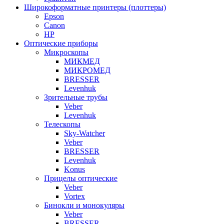
Широкоформатные принтеры (плоттеры)
Epson
Canon
HP
Оптические приборы
Микроскопы
МИКМЕД
МИКРОМЕД
BRESSER
Levenhuk
Зрительные трубы
Veber
Levenhuk
Телескопы
Sky-Watcher
Veber
BRESSER
Levenhuk
Konus
Прицелы оптические
Veber
Vortex
Бинокли и монокуляры
Veber
BRESSER