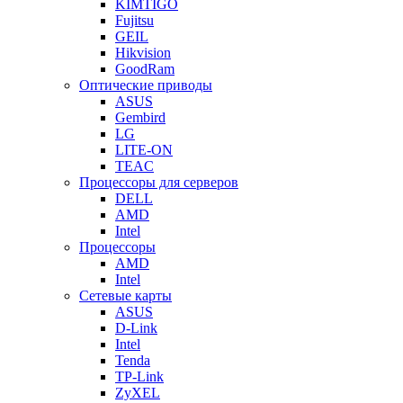
KIMTIGO
Fujitsu
GEIL
Hikvision
GoodRam
Оптические приводы
ASUS
Gembird
LG
LITE-ON
TEAC
Процессоры для серверов
DELL
AMD
Intel
Процессоры
AMD
Intel
Сетевые карты
ASUS
D-Link
Intel
Tenda
TP-Link
ZyXEL