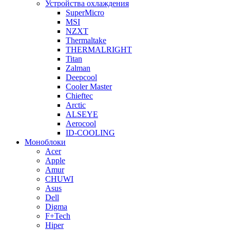
Устройства охлаждения
SuperMicro
MSI
NZXT
Thermaltake
THERMALRIGHT
Titan
Zalman
Deepcool
Cooler Master
Chieftec
Arctic
ALSEYE
Aerocool
ID-COOLING
Моноблоки
Acer
Apple
Amur
CHUWI
Asus
Dell
Digma
F+Tech
Hiper