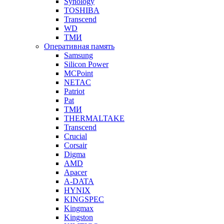
Synology
TOSHIBA
Transcend
WD
ТМИ
Оперативная память
Samsung
Silicon Power
MCPoint
NETAC
Patriot
Pat
ТМИ
THERMALTAKE
Transcend
Crucial
Corsair
Digma
AMD
Apacer
A-DATA
HYNIX
KINGSPEC
Kingmax
Kingston