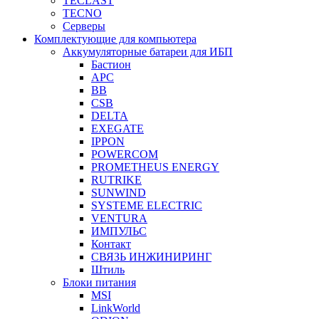
TECLAST
TECNO
Серверы
Комплектующие для компьютера
Аккумуляторные батареи для ИБП
Бастион
APC
BB
CSB
DELTA
EXEGATE
IPPON
POWERCOM
PROMETHEUS ENERGY
RUTRIKE
SUNWIND
SYSTEME ELECTRIC
VENTURA
ИМПУЛЬС
Контакт
СВЯЗЬ ИНЖИНИРИНГ
Штиль
Блоки питания
MSI
LinkWorld