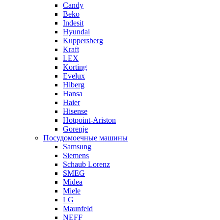
Candy
Beko
Indesit
Hyundai
Kuppersberg
Kraft
LEX
Korting
Evelux
Hiberg
Hansa
Haier
Hisense
Hotpoint-Ariston
Gorenje
Посудомоечные машины
Samsung
Siemens
Schaub Lorenz
SMEG
Midea
Miele
LG
Maunfeld
NEFF