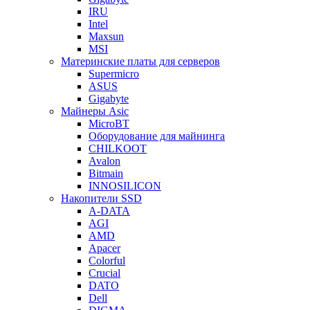
IRU
Intel
Maxsun
MSI
Материнские платы для серверов
Supermicro
ASUS
Gigabyte
Майнеры Asic
MicroBT
Оборудование для майнинга
CHILKOOT
Avalon
Bitmain
INNOSILICON
Накопители SSD
A-DATA
AGI
AMD
Apacer
Colorful
Crucial
DATO
Dell