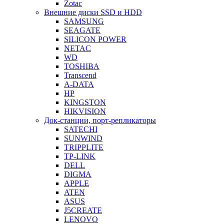
Zotac
Внешние диски SSD и HDD
SAMSUNG
SEAGATE
SILICON POWER
NETAC
WD
TOSHIBA
Transcend
A-DATA
HP
KINGSTON
HIKVISION
Док-станции, порт-репликаторы
SATECHI
SUNWIND
TRIPPLITE
TP-LINK
DELL
DIGMA
APPLE
ATEN
ASUS
J5CREATE
LENOVO