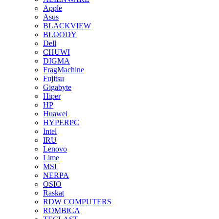
Apple
Asus
BLACKVIEW
BLOODY
Dell
CHUWI
DIGMA
FragMachine
Fujitsu
Gigabyte
Hiper
HP
Huawei
HYPERPC
Intel
IRU
Lenovo
Lime
MSI
NERPA
OSIO
Raskat
RDW COMPUTERS
ROMBICA