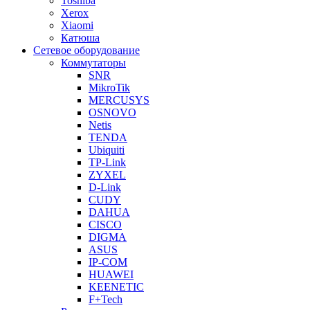
Toshiba
Xerox
Xiaomi
Катюша
Сетевое оборудование
Коммутаторы
SNR
MikroTik
MERCUSYS
OSNOVO
Netis
TENDA
Ubiquiti
TP-Link
ZYXEL
D-Link
CUDY
DAHUA
CISCO
DIGMA
ASUS
IP-COM
HUAWEI
KEENETIC
F+Tech