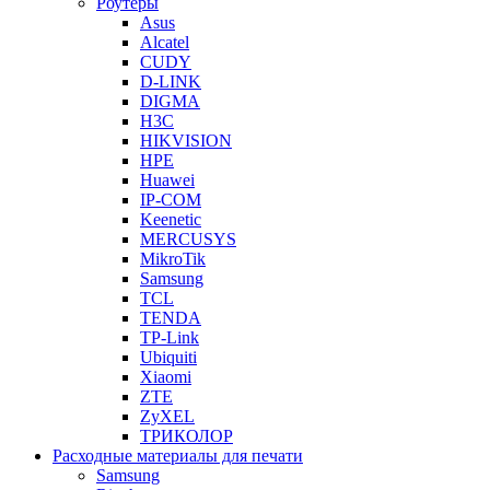
Роутеры
Asus
Alcatel
CUDY
D-LINK
DIGMA
H3C
HIKVISION
HPE
Huawei
IP-COM
Keenetic
MERCUSYS
MikroTik
Samsung
TCL
TENDA
TP-Link
Ubiquiti
Xiaomi
ZTE
ZyXEL
ТРИКОЛОР
Расходные материалы для печати
Samsung