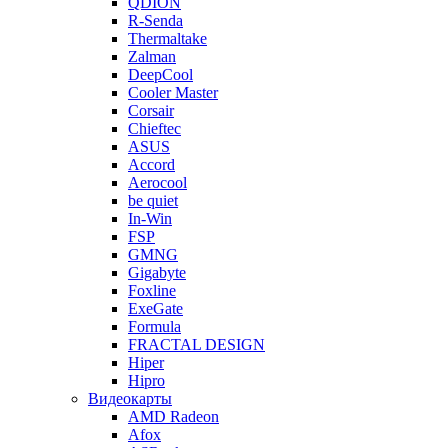
QDION
R-Senda
Thermaltake
Zalman
DeepCool
Cooler Master
Corsair
Chieftec
ASUS
Accord
Aerocool
be quiet
In-Win
FSP
GMNG
Gigabyte
Foxline
ExeGate
Formula
FRACTAL DESIGN
Hiper
Hipro
Видеокарты
AMD Radeon
Afox