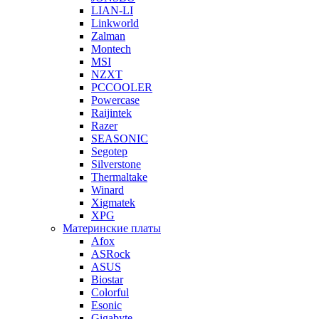
LIAN-LI
Linkworld
Zalman
Montech
MSI
NZXT
PCCOOLER
Powercase
Raijintek
Razer
SEASONIC
Segotep
Silverstone
Thermaltake
Winard
Xigmatek
XPG
Материнские платы
Afox
ASRock
ASUS
Biostar
Colorful
Esonic
Gigabyte