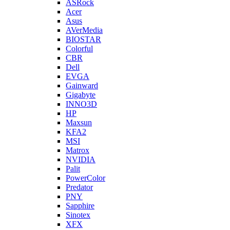
ASRock
Acer
Asus
AVerMedia
BIOSTAR
Colorful
CBR
Dell
EVGA
Gainward
Gigabyte
INNO3D
HP
Maxsun
KFA2
MSI
Matrox
NVIDIA
Palit
PowerColor
Predator
PNY
Sapphire
Sinotex
XFX