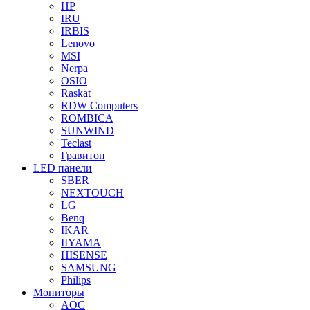
HP
IRU
IRBIS
Lenovo
MSI
Nerpa
OSIO
Raskat
RDW Computers
ROMBICA
SUNWIND
Teclast
Гравитон
LED панели
SBER
NEXTOUCH
LG
Benq
IKAR
IIYAMA
HISENSE
SAMSUNG
Philips
Мониторы
AOC