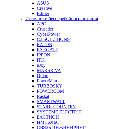
ASUS
Creative
Edifier
Источники бесперебойного питания
APC
Crusader
CyberPower
C3 SOLUTIONS
EATON
EXEGATE
IPPON
ITK
nJoy
MARSRIVA
Qdion
PowerMan
TURBOSKY
POWERCOM
Raskat
SMARTWATT
STARK COUNTRY
SYSTEME ELECTRIC
БАСТИОН
ИМПУЛЬС
СВЯЗЬ ИНЖИНИРИНГ