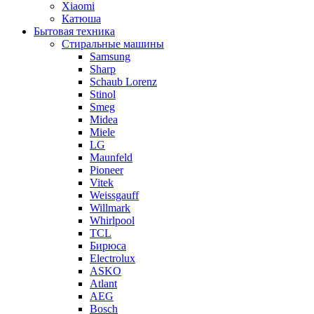
Xiaomi
Катюша
Бытовая техника
Стиральные машины
Samsung
Sharp
Schaub Lorenz
Stinol
Smeg
Midea
Miele
LG
Maunfeld
Pioneer
Vitek
Weissgauff
Willmark
Whirlpool
TCL
Бирюса
Electrolux
ASKO
Atlant
AEG
Bosch