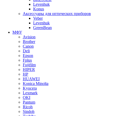
Levenhuk
Konus
Аксессуары для оптических приборов
Veber
Levenhuk
GreenBean
МФУ
Avision
Brother
Canon
Deli
Epson
Fplus
Fujifilm
HIPER
HP
HUAWEI
Konica Minolta
Kyocera
Lexmark
OKI
Pantum
Ricoh
Sindoh