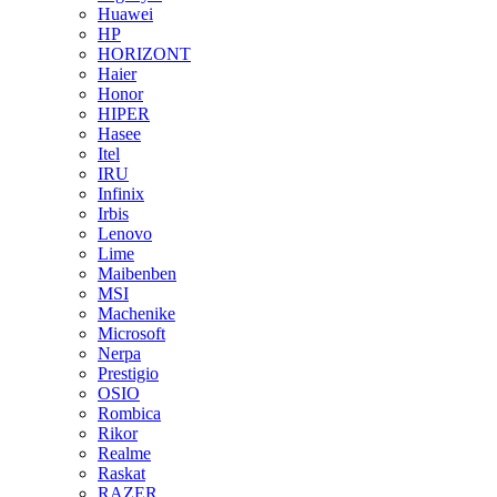
Huawei
HP
HORIZONT
Haier
Honor
HIPER
Hasee
Itel
IRU
Infinix
Irbis
Lenovo
Lime
Maibenben
MSI
Machenike
Microsoft
Nerpa
Prestigio
OSIO
Rombica
Rikor
Realme
Raskat
RAZER