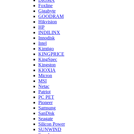
DIGMA
Foxline
Gigabyte
GOODRAM
Hikvision
HP
INDILINX
Innodisk
Intel
Kimtigo
KINGPRICE
KingSpec
Kingston
KIOXIA
Micron
MSI
Netac
Patriot
PC PET
Pioneer
Samsung
SanDisk
Seagate
Silicon Power
SUNWIND