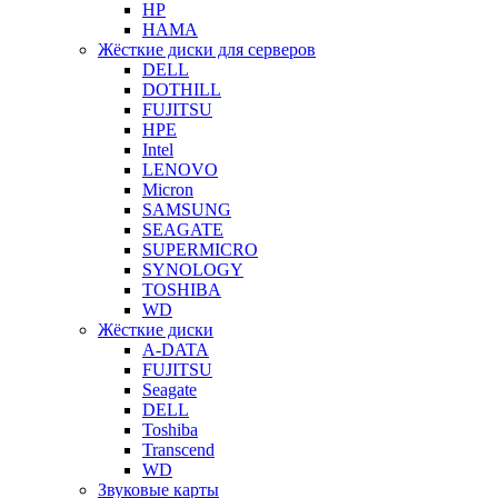
HP
HAMA
Жёсткие диски для серверов
DELL
DOTHILL
FUJITSU
HPE
Intel
LENOVO
Micron
SAMSUNG
SEAGATE
SUPERMICRO
SYNOLOGY
TOSHIBA
WD
Жёсткие диски
A-DATA
FUJITSU
Seagate
DELL
Toshiba
Transcend
WD
Звуковые карты