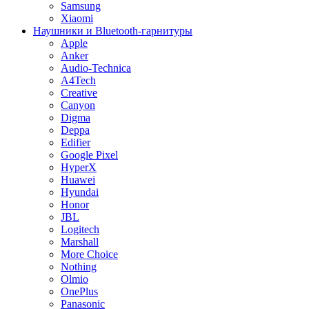
Samsung
Xiaomi
Наушники и Bluetooth-гарнитуры
Apple
Anker
Audio-Technica
A4Tech
Creative
Canyon
Digma
Deppa
Edifier
Google Pixel
HyperX
Huawei
Hyundai
Honor
JBL
Logitech
Marshall
More Choice
Nothing
Olmio
OnePlus
Panasonic