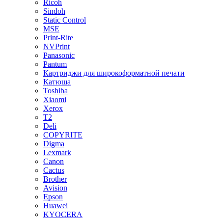
Ricoh
Sindoh
Static Control
MSE
Print-Rite
NVPrint
Panasonic
Pantum
Картриджи для широкоформатной печати
Катюша
Toshiba
Xiaomi
Xerox
T2
Deli
COPYRITE
Digma
Lexmark
Canon
Cactus
Brother
Avision
Epson
Huawei
KYOCERA