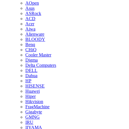
AOpen
Asus
ASRock
ACD
Acer
Aiwa
Alienware
BLOODY
Benq
CHiQ
Cooler Master
Digma
Delta Computers
DELL
Dahua
HP
HISENSE
Huawei
Hiper
Hikvision
FragMachine
Gigabyte
GMNG
IRU
IIYAMA