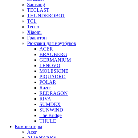
Samsung
TECLAST
THUNDEROBOT
TCL
Tecno
Xiaomi
Гравитон
Рюкзаки для ноутбуков
ACER
BRAUBERG
GERMANIUM
LENOVO
MOLESKINE
PIQUADRO
POLAR
Razer
REDRAGON
RIVA
SUMDEX
SUNWIND
The Bridge
THULE
Компьютеры
Acer
ALIENWARE