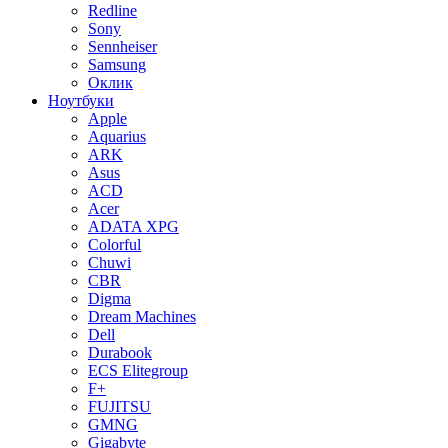
Redline
Sony
Sennheiser
Samsung
Оклик
Ноутбуки
Apple
Aquarius
ARK
Asus
ACD
Acer
ADATA XPG
Colorful
Chuwi
CBR
Digma
Dream Machines
Dell
Durabook
ECS Elitegroup
F+
FUJITSU
GMNG
Gigabyte