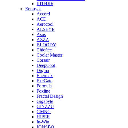
ШТИЛЬ
Корпуса
Accord
ACD
Aerocool
ALSEYE
Asus
AZZA
BLOODY
Chieftec
Cooler Master
Corsair
DeepCool
Digma
Enermax
ExeGate
Formula
Foxline
Fractal Design
Gigabyte
GINZZU
GMNG
HIPER
In-Win
JONSBO