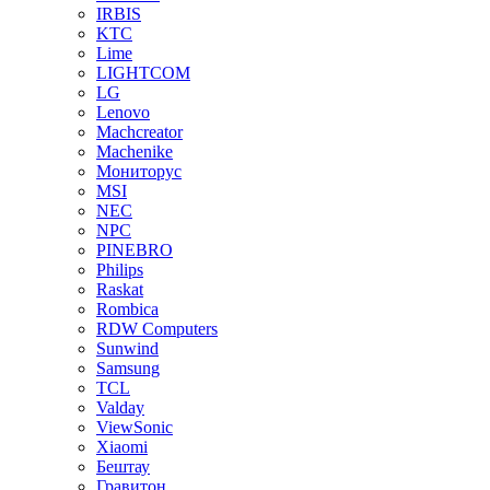
IRBIS
KTC
Lime
LIGHTCOM
LG
Lenovo
Machcreator
Machenike
Мониторус
MSI
NEC
NPC
PINEBRO
Philips
Raskat
Rombica
RDW Computers
Sunwind
Samsung
TCL
Valday
ViewSonic
Xiaomi
Бештау
Гравитон