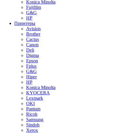
Konica Minolta
Fujifilm
G&G
HP
Принтеры
Avision
Brother
Cactus
Canon
Deli
Digma
Epson
Fplus
G&G
Hiper
HP
Konica Minolta
KYOCERA
Lexmark
OKI
Pantum
Ricoh
Samsung
Sindoh
Xerox