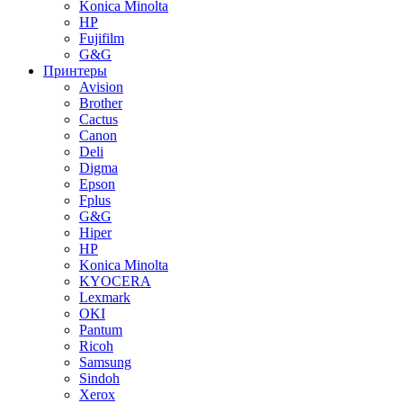
Konica Minolta
HP
Fujifilm
G&G
Принтеры
Avision
Brother
Cactus
Canon
Deli
Digma
Epson
Fplus
G&G
Hiper
HP
Konica Minolta
KYOCERA
Lexmark
OKI
Pantum
Ricoh
Samsung
Sindoh
Xerox