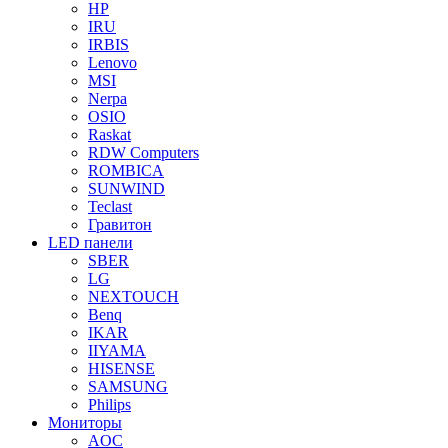
HP
IRU
IRBIS
Lenovo
MSI
Nerpa
OSIO
Raskat
RDW Computers
ROMBICA
SUNWIND
Teclast
Гравитон
LED панели
SBER
LG
NEXTOUCH
Benq
IKAR
IIYAMA
HISENSE
SAMSUNG
Philips
Мониторы
AOC