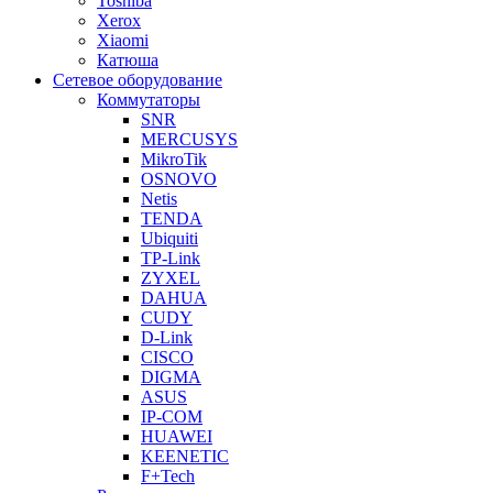
Toshiba
Xerox
Xiaomi
Катюша
Сетевое оборудование
Коммутаторы
SNR
MERCUSYS
MikroTik
OSNOVO
Netis
TENDA
Ubiquiti
TP-Link
ZYXEL
DAHUA
CUDY
D-Link
CISCO
DIGMA
ASUS
IP-COM
HUAWEI
KEENETIC
F+Tech