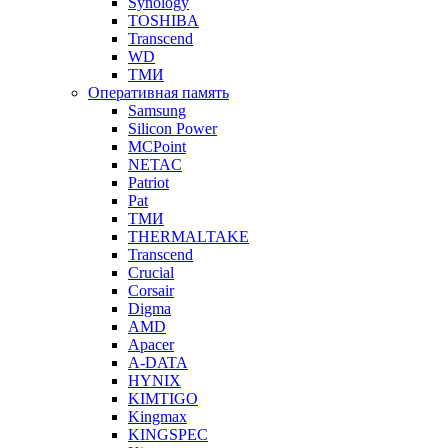
Synology
TOSHIBA
Transcend
WD
ТМИ
Оперативная память
Samsung
Silicon Power
MCPoint
NETAC
Patriot
Pat
ТМИ
THERMALTAKE
Transcend
Crucial
Corsair
Digma
AMD
Apacer
A-DATA
HYNIX
KIMTIGO
Kingmax
KINGSPEC