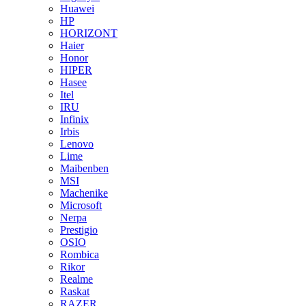
Huawei
HP
HORIZONT
Haier
Honor
HIPER
Hasee
Itel
IRU
Infinix
Irbis
Lenovo
Lime
Maibenben
MSI
Machenike
Microsoft
Nerpa
Prestigio
OSIO
Rombica
Rikor
Realme
Raskat
RAZER