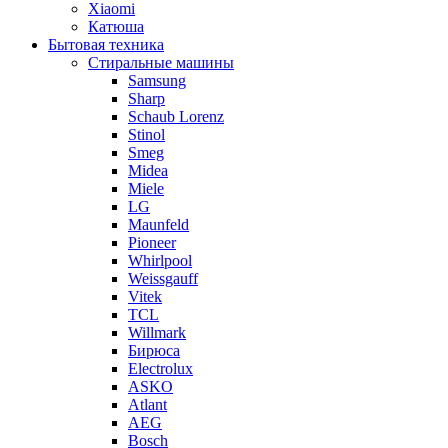
Xiaomi
Катюша
Бытовая техника
Стиральные машины
Samsung
Sharp
Schaub Lorenz
Stinol
Smeg
Midea
Miele
LG
Maunfeld
Pioneer
Whirlpool
Weissgauff
Vitek
TCL
Willmark
Бирюса
Electrolux
ASKO
Atlant
AEG
Bosch