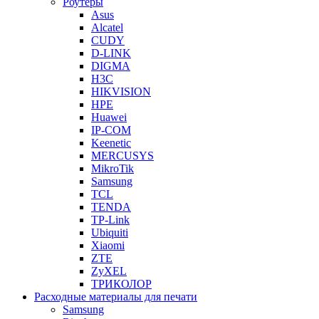
Роутеры
Asus
Alcatel
CUDY
D-LINK
DIGMA
H3C
HIKVISION
HPE
Huawei
IP-COM
Keenetic
MERCUSYS
MikroTik
Samsung
TCL
TENDA
TP-Link
Ubiquiti
Xiaomi
ZTE
ZyXEL
ТРИКОЛОР
Расходные материалы для печати
Samsung