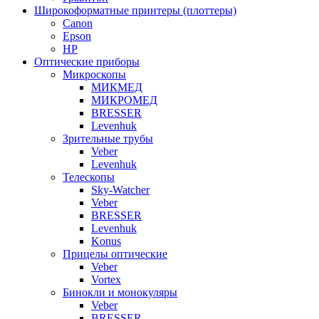
Широкоформатные принтеры (плоттеры)
Canon
Epson
HP
Оптические приборы
Микроскопы
МИКМЕД
МИКРОМЕД
BRESSER
Levenhuk
Зрительные трубы
Veber
Levenhuk
Телескопы
Sky-Watcher
Veber
BRESSER
Levenhuk
Konus
Прицелы оптические
Veber
Vortex
Бинокли и монокуляры
Veber
BRESSER