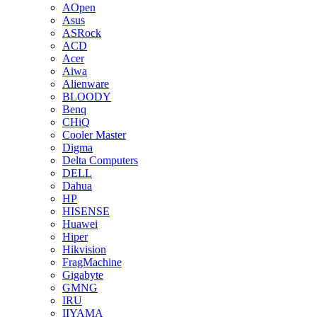
AOpen
Asus
ASRock
ACD
Acer
Aiwa
Alienware
BLOODY
Benq
CHiQ
Cooler Master
Digma
Delta Computers
DELL
Dahua
HP
HISENSE
Huawei
Hiper
Hikvision
FragMachine
Gigabyte
GMNG
IRU
IIYAMA