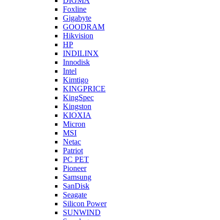
DIGMA
Foxline
Gigabyte
GOODRAM
Hikvision
HP
INDILINX
Innodisk
Intel
Kimtigo
KINGPRICE
KingSpec
Kingston
KIOXIA
Micron
MSI
Netac
Patriot
PC PET
Pioneer
Samsung
SanDisk
Seagate
Silicon Power
SUNWIND