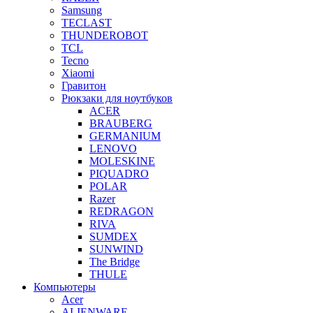
Samsung
TECLAST
THUNDEROBOT
TCL
Tecno
Xiaomi
Гравитон
Рюкзаки для ноутбуков
ACER
BRAUBERG
GERMANIUM
LENOVO
MOLESKINE
PIQUADRO
POLAR
Razer
REDRAGON
RIVA
SUMDEX
SUNWIND
The Bridge
THULE
Компьютеры
Acer
ALIENWARE