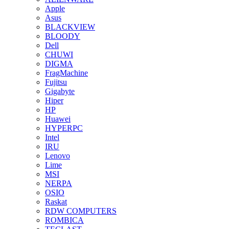
Apple
Asus
BLACKVIEW
BLOODY
Dell
CHUWI
DIGMA
FragMachine
Fujitsu
Gigabyte
Hiper
HP
Huawei
HYPERPC
Intel
IRU
Lenovo
Lime
MSI
NERPA
OSIO
Raskat
RDW COMPUTERS
ROMBICA