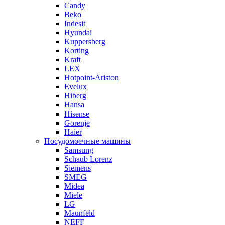
Candy
Beko
Indesit
Hyundai
Kuppersberg
Korting
Kraft
LEX
Hotpoint-Ariston
Evelux
Hiberg
Hansa
Hisense
Gorenje
Haier
Посудомоечные машины
Samsung
Schaub Lorenz
Siemens
SMEG
Midea
Miele
LG
Maunfeld
NEFF