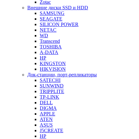
Zotac
Внешние диски SSD и HDD
SAMSUNG
SEAGATE
SILICON POWER
NETAC
WD
Transcend
TOSHIBA
A-DATA
HP
KINGSTON
HIKVISION
Док-станции, порт-репликаторы
SATECHI
SUNWIND
TRIPPLITE
TP-LINK
DELL
DIGMA
APPLE
ATEN
ASUS
J5CREATE
HP