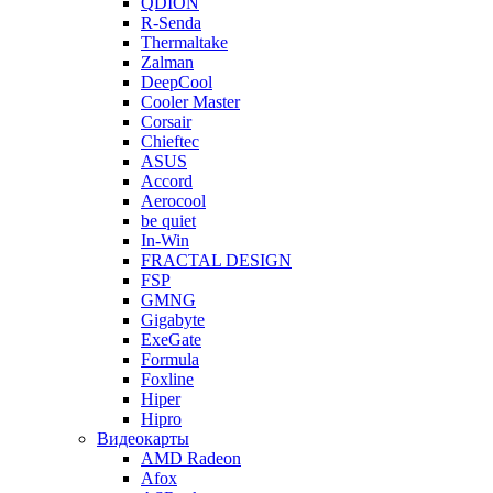
QDION
R-Senda
Thermaltake
Zalman
DeepCool
Cooler Master
Corsair
Chieftec
ASUS
Accord
Aerocool
be quiet
In-Win
FRACTAL DESIGN
FSP
GMNG
Gigabyte
ExeGate
Formula
Foxline
Hiper
Hipro
Видеокарты
AMD Radeon
Afox