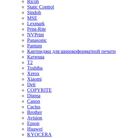
Ricoh
Static Control
Sindoh
MSE
Lexmark
Print-Rite
NVPrint
Panasonic
Pantum
Картриджи для широкоформатной печати
Катюша
T2
Toshiba
Xerox
Xiaomi
Deli
COPYRITE
Digma
Canon
Cactus
Brother
Avision
Epson
Huawei
KYOCERA