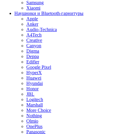
Samsung
Xiaomi
Наушники и Bluetooth-гарнитуры
Apple
Anker
Audio-Technica
A4Tech
Creative
Canyon
Digma
Deppa
Edifier
Google Pixel
HyperX
Huawei
Hyundai
Honor
JBL
Logitech
Marshall
More Choice
Nothing
Olmio
OnePlus
Panasonic