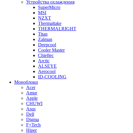
Устройства охлаждения
SuperMicro
MSI
NZXT
Thermaltake
THERMALRIGHT
Titan
Zalman
Deepcool
Cooler Master
Chieftec
Arctic
ALSEYE
Aerocool
ID-COOLING
Моноблоки
Acer
Amur
Apple
CHUWI
Asus
Dell
Digma
F+Tech
Hiper