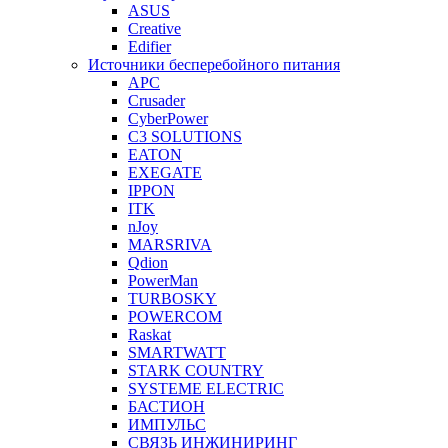
ASUS
Creative
Edifier
Источники бесперебойного питания
APC
Crusader
CyberPower
C3 SOLUTIONS
EATON
EXEGATE
IPPON
ITK
nJoy
MARSRIVA
Qdion
PowerMan
TURBOSKY
POWERCOM
Raskat
SMARTWATT
STARK COUNTRY
SYSTEME ELECTRIC
БАСТИОН
ИМПУЛЬС
СВЯЗЬ ИНЖИНИРИНГ