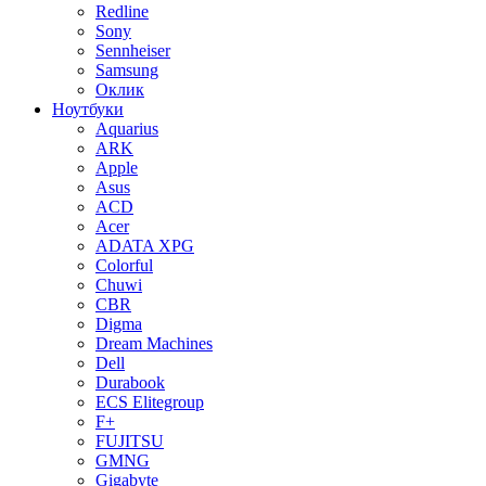
Redline
Sony
Sennheiser
Samsung
Оклик
Ноутбуки
Aquarius
ARK
Apple
Asus
ACD
Acer
ADATA XPG
Colorful
Chuwi
CBR
Digma
Dream Machines
Dell
Durabook
ECS Elitegroup
F+
FUJITSU
GMNG
Gigabyte