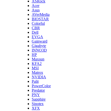
ASRock
Acer
Asus
AVerMedia
BIOSTAR
Colorful
CBR
Dell
EVGA
Gainward
Gigabyte
INNO3D
HP
Maxsun
KFA2
MSI
Matrox
NVIDIA
Palit
PowerColor
Predator
PNY
Sapphire
Sinotex
XFX