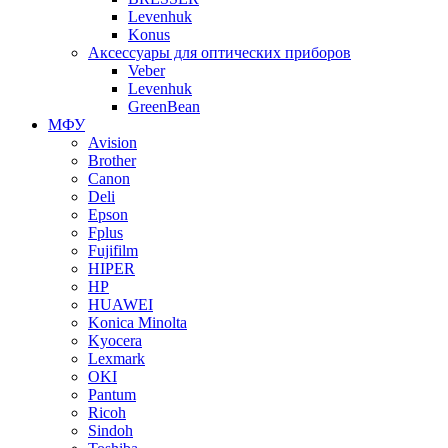
Levenhuk
Konus
Аксессуары для оптических приборов
Veber
Levenhuk
GreenBean
МФУ
Avision
Brother
Canon
Deli
Epson
Fplus
Fujifilm
HIPER
HP
HUAWEI
Konica Minolta
Kyocera
Lexmark
OKI
Pantum
Ricoh
Sindoh