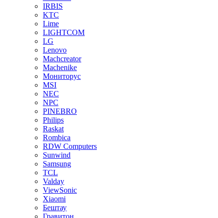
IRBIS
KTC
Lime
LIGHTCOM
LG
Lenovo
Machcreator
Machenike
Мониторус
MSI
NEC
NPC
PINEBRO
Philips
Raskat
Rombica
RDW Computers
Sunwind
Samsung
TCL
Valday
ViewSonic
Xiaomi
Бештау
Гравитон