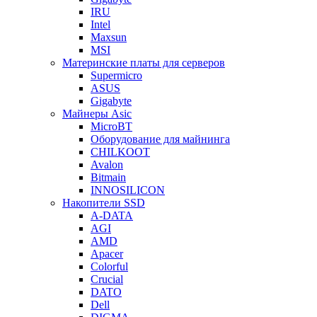
IRU
Intel
Maxsun
MSI
Материнские платы для серверов
Supermicro
ASUS
Gigabyte
Майнеры Asic
MicroBT
Оборудование для майнинга
CHILKOOT
Avalon
Bitmain
INNOSILICON
Накопители SSD
A-DATA
AGI
AMD
Apacer
Colorful
Crucial
DATO
Dell