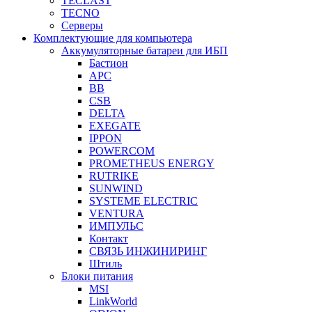
TECLAST
TECNO
Серверы
Комплектующие для компьютера
Аккумуляторные батареи для ИБП
Бастион
APC
BB
CSB
DELTA
EXEGATE
IPPON
POWERCOM
PROMETHEUS ENERGY
RUTRIKE
SUNWIND
SYSTEME ELECTRIC
VENTURA
ИМПУЛЬС
Контакт
СВЯЗЬ ИНЖИНИРИНГ
Штиль
Блоки питания
MSI
LinkWorld