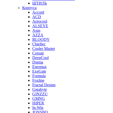
ШТИЛЬ
Корпуса
Accord
ACD
Aerocool
ALSEYE
Asus
AZZA
BLOODY
Chieftec
Cooler Master
Corsair
DeepCool
Digma
Enermax
ExeGate
Formula
Foxline
Fractal Design
Gigabyte
GINZZU
GMNG
HIPER
In-Win
JONSBO