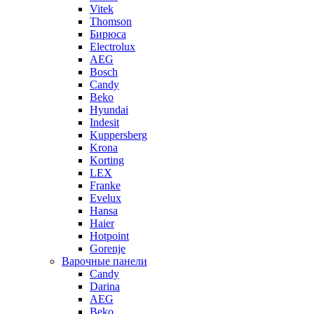
Vitek
Thomson
Бирюса
Electrolux
AEG
Bosch
Candy
Beko
Hyundai
Indesit
Kuppersberg
Krona
Korting
LEX
Franke
Evelux
Hansa
Haier
Hotpoint
Gorenje
Варочные панели
Candy
Darina
AEG
Beko