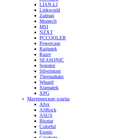
LIAN-LI
Linkworld
Zalman
Montech
MSI
NZXT
PCCOOLER
Powercase
Raijintek
Razer
SEASONIC
Segotep
Silverstone
Thermaltake
Winard
Xigmatek
XPG
Материнские платы
Afox
ASRock
ASUS
Biostar
Colorful
Esonic
Gigabyte