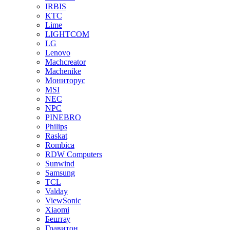
IRBIS
KTC
Lime
LIGHTCOM
LG
Lenovo
Machcreator
Machenike
Мониторус
MSI
NEC
NPC
PINEBRO
Philips
Raskat
Rombica
RDW Computers
Sunwind
Samsung
TCL
Valday
ViewSonic
Xiaomi
Бештау
Гравитон