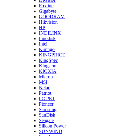
DIGMA
Foxline
Gigabyte
GOODRAM
Hikvision
HP
INDILINX
Innodisk
Intel
Kimtigo
KINGPRICE
KingSpec
Kingston
KIOXIA
Micron
MSI
Netac
Patriot
PC PET
Pioneer
Samsung
SanDisk
Seagate
Silicon Power
SUNWIND