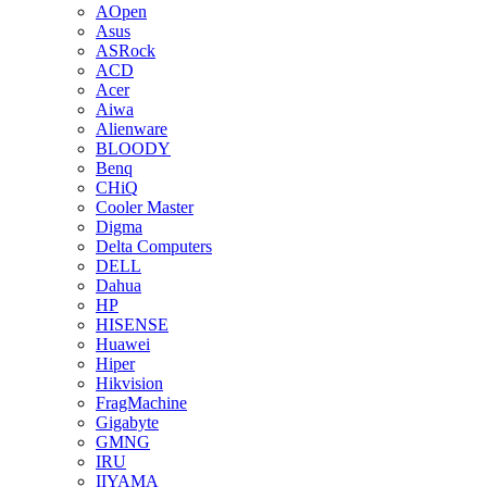
AOpen
Asus
ASRock
ACD
Acer
Aiwa
Alienware
BLOODY
Benq
CHiQ
Cooler Master
Digma
Delta Computers
DELL
Dahua
HP
HISENSE
Huawei
Hiper
Hikvision
FragMachine
Gigabyte
GMNG
IRU
IIYAMA