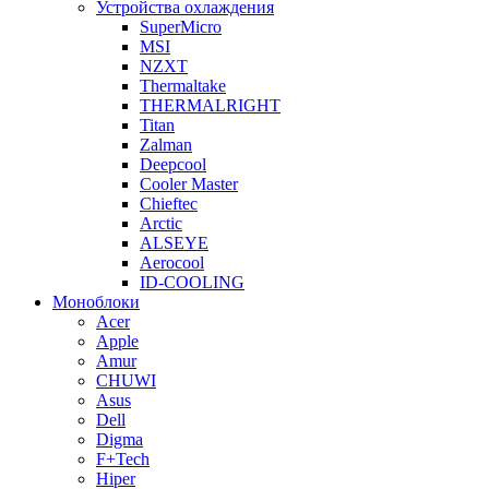
Устройства охлаждения
SuperMicro
MSI
NZXT
Thermaltake
THERMALRIGHT
Titan
Zalman
Deepcool
Cooler Master
Chieftec
Arctic
ALSEYE
Aerocool
ID-COOLING
Моноблоки
Acer
Apple
Amur
CHUWI
Asus
Dell
Digma
F+Tech
Hiper