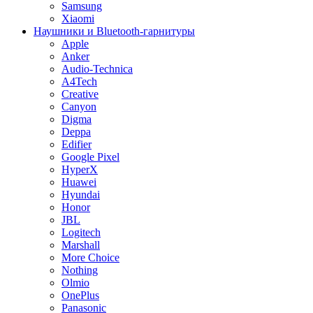
Samsung
Xiaomi
Наушники и Bluetooth-гарнитуры
Apple
Anker
Audio-Technica
A4Tech
Creative
Canyon
Digma
Deppa
Edifier
Google Pixel
HyperX
Huawei
Hyundai
Honor
JBL
Logitech
Marshall
More Choice
Nothing
Olmio
OnePlus
Panasonic