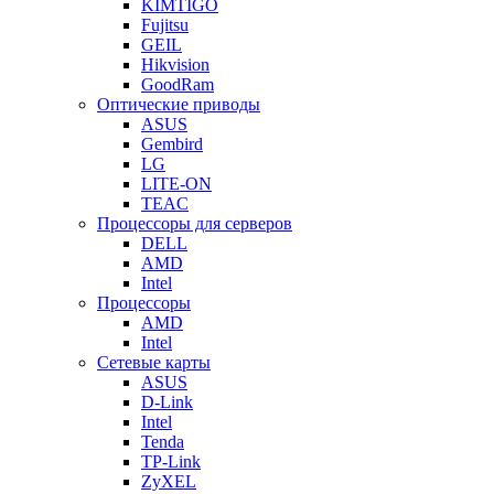
KIMTIGO
Fujitsu
GEIL
Hikvision
GoodRam
Оптические приводы
ASUS
Gembird
LG
LITE-ON
TEAC
Процессоры для серверов
DELL
AMD
Intel
Процессоры
AMD
Intel
Сетевые карты
ASUS
D-Link
Intel
Tenda
TP-Link
ZyXEL