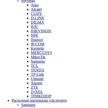
Роутеры
Asus
Alcatel
CUDY
D-LINK
DIGMA
H3C
HIKVISION
HPE
Huawei
IP-COM
Keenetic
MERCUSYS
MikroTik
Samsung
TCL
TENDA
TP-Link
Ubiquiti
Xiaomi
ZTE
ZyXEL
ТРИКОЛОР
Расходные материалы для печати
Samsung