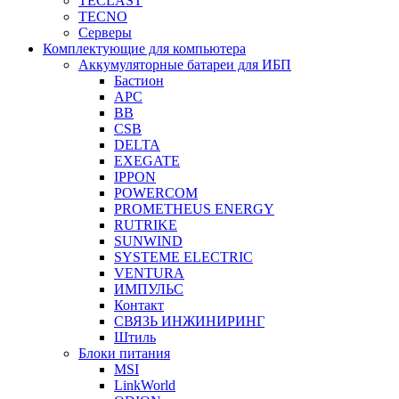
TECLAST
TECNO
Серверы
Комплектующие для компьютера
Аккумуляторные батареи для ИБП
Бастион
APC
BB
CSB
DELTA
EXEGATE
IPPON
POWERCOM
PROMETHEUS ENERGY
RUTRIKE
SUNWIND
SYSTEME ELECTRIC
VENTURA
ИМПУЛЬС
Контакт
СВЯЗЬ ИНЖИНИРИНГ
Штиль
Блоки питания
MSI
LinkWorld