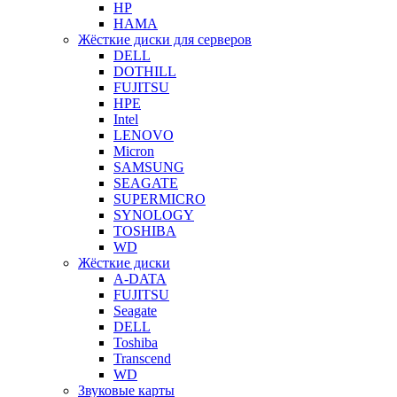
HP
HAMA
Жёсткие диски для серверов
DELL
DOTHILL
FUJITSU
HPE
Intel
LENOVO
Micron
SAMSUNG
SEAGATE
SUPERMICRO
SYNOLOGY
TOSHIBA
WD
Жёсткие диски
A-DATA
FUJITSU
Seagate
DELL
Toshiba
Transcend
WD
Звуковые карты