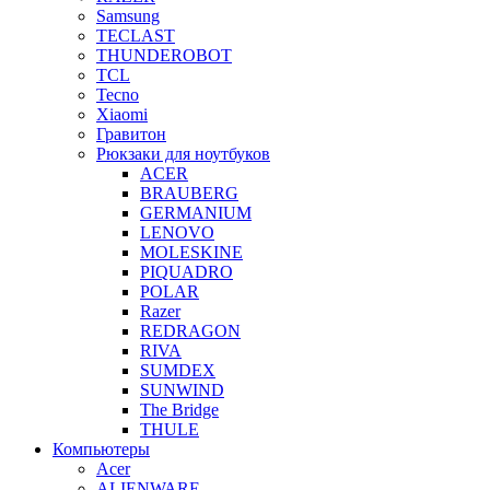
Samsung
TECLAST
THUNDEROBOT
TCL
Tecno
Xiaomi
Гравитон
Рюкзаки для ноутбуков
ACER
BRAUBERG
GERMANIUM
LENOVO
MOLESKINE
PIQUADRO
POLAR
Razer
REDRAGON
RIVA
SUMDEX
SUNWIND
The Bridge
THULE
Компьютеры
Acer
ALIENWARE