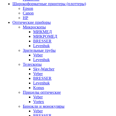
Широкоформатные принтеры (плоттеры)
Epson
Canon
HP
Оптические приборы
Микроскопы
МИКМЕД
МИКРОМЕД
BRESSER
Levenhuk
Зрительные трубы
Veber
Levenhuk
Телескопы
Sky-Watcher
Veber
BRESSER
Levenhuk
Konus
Прицелы оптические
Veber
Vortex
Бинокли и монокуляры
Veber
BRESSER