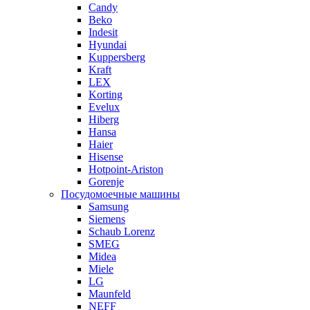
Candy
Beko
Indesit
Hyundai
Kuppersberg
Kraft
LEX
Korting
Evelux
Hiberg
Hansa
Haier
Hisense
Hotpoint-Ariston
Gorenje
Посудомоечные машины
Samsung
Siemens
Schaub Lorenz
SMEG
Midea
Miele
LG
Maunfeld
NEFF