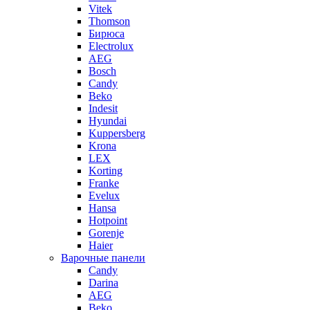
Vitek
Thomson
Бирюса
Electrolux
AEG
Bosch
Candy
Beko
Indesit
Hyundai
Kuppersberg
Krona
LEX
Korting
Franke
Evelux
Hansa
Hotpoint
Gorenje
Haier
Варочные панели
Candy
Darina
AEG
Beko