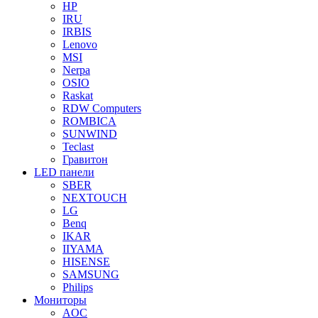
HP
IRU
IRBIS
Lenovo
MSI
Nerpa
OSIO
Raskat
RDW Computers
ROMBICA
SUNWIND
Teclast
Гравитон
LED панели
SBER
NEXTOUCH
LG
Benq
IKAR
IIYAMA
HISENSE
SAMSUNG
Philips
Мониторы
AOC