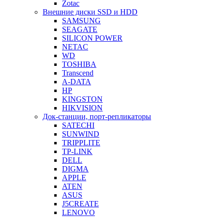
Zotac
Внешние диски SSD и HDD
SAMSUNG
SEAGATE
SILICON POWER
NETAC
WD
TOSHIBA
Transcend
A-DATA
HP
KINGSTON
HIKVISION
Док-станции, порт-репликаторы
SATECHI
SUNWIND
TRIPPLITE
TP-LINK
DELL
DIGMA
APPLE
ATEN
ASUS
J5CREATE
LENOVO