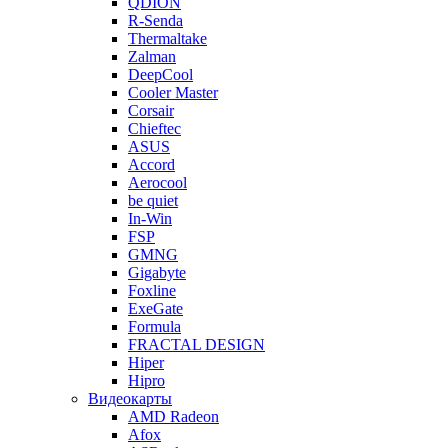
QDION
R-Senda
Thermaltake
Zalman
DeepCool
Cooler Master
Corsair
Chieftec
ASUS
Accord
Aerocool
be quiet
In-Win
FSP
GMNG
Gigabyte
Foxline
ExeGate
Formula
FRACTAL DESIGN
Hiper
Hipro
Видеокарты
AMD Radeon
Afox