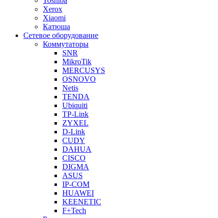
Toshiba
Xerox
Xiaomi
Катюша
Сетевое оборудование
Коммутаторы
SNR
MikroTik
MERCUSYS
OSNOVO
Netis
TENDA
Ubiquiti
TP-Link
ZYXEL
D-Link
CUDY
DAHUA
CISCO
DIGMA
ASUS
IP-COM
HUAWEI
KEENETIC
F+Tech