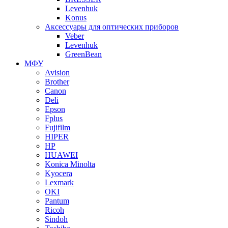
Levenhuk
Konus
Аксессуары для оптических приборов
Veber
Levenhuk
GreenBean
МФУ
Avision
Brother
Canon
Deli
Epson
Fplus
Fujifilm
HIPER
HP
HUAWEI
Konica Minolta
Kyocera
Lexmark
OKI
Pantum
Ricoh
Sindoh