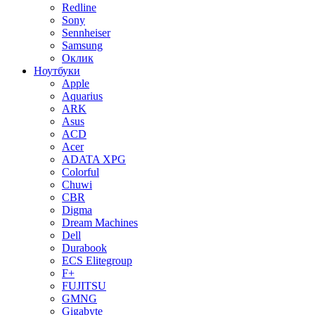
Redline
Sony
Sennheiser
Samsung
Оклик
Ноутбуки
Apple
Aquarius
ARK
Asus
ACD
Acer
ADATA XPG
Colorful
Chuwi
CBR
Digma
Dream Machines
Dell
Durabook
ECS Elitegroup
F+
FUJITSU
GMNG
Gigabyte