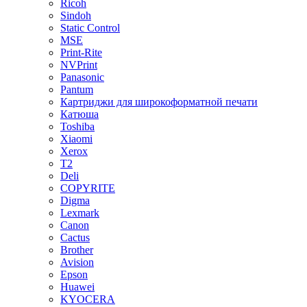
Ricoh
Sindoh
Static Control
MSE
Print-Rite
NVPrint
Panasonic
Pantum
Картриджи для широкоформатной печати
Катюша
Toshiba
Xiaomi
Xerox
T2
Deli
COPYRITE
Digma
Lexmark
Canon
Cactus
Brother
Avision
Epson
Huawei
KYOCERA