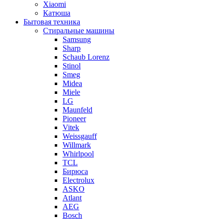
Xiaomi
Катюша
Бытовая техника
Стиральные машины
Samsung
Sharp
Schaub Lorenz
Stinol
Smeg
Midea
Miele
LG
Maunfeld
Pioneer
Vitek
Weissgauff
Willmark
Whirlpool
TCL
Бирюса
Electrolux
ASKO
Atlant
AEG
Bosch