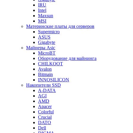
IRU
Intel
Maxsun
MSI
Материнские платы для серверов
Supermicro
ASUS
Gigabyte
Майнеры Asic
MicroBT
Оборудование для майнинга
CHILKOOT
Avalon
Bitmain
INNOSILICON
Накопители SSD
A-DATA
AGI
AMD
Apacer
Colorful
Crucial
DATO
Dell