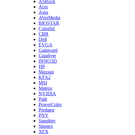
ASRock
Acer
Asus
AVerMedia
BIOSTAR
Colorful
CBR
Dell
EVGA
Gainward
Gigabyte
INNO3D
HP
Maxsun
KFA2
MSI
Matrox
NVIDIA
Palit
PowerColor
Predator
PNY
Sapphire
Sinotex
XFX