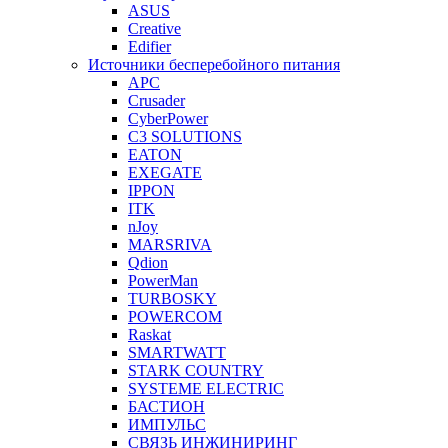
ASUS
Creative
Edifier
Источники бесперебойного питания
APC
Crusader
CyberPower
C3 SOLUTIONS
EATON
EXEGATE
IPPON
ITK
nJoy
MARSRIVA
Qdion
PowerMan
TURBOSKY
POWERCOM
Raskat
SMARTWATT
STARK COUNTRY
SYSTEME ELECTRIC
БАСТИОН
ИМПУЛЬС
СВЯЗЬ ИНЖИНИРИНГ