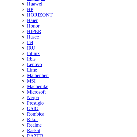
Huawei
HP
HORIZONT
Haier
Honor
HIPER
Hasee
Itel
IRU
Infinix
Irbis
Lenovo
Lime
Maibenben
MSI
Machenike
Microsoft
Nerpa
Prestigio
OSIO
Rombica
Rikor
Realme
Raskat
RAZER