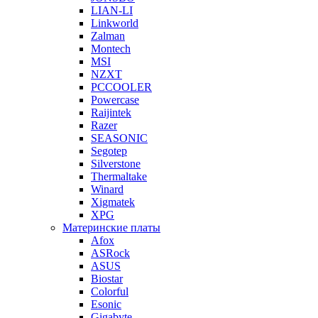
LIAN-LI
Linkworld
Zalman
Montech
MSI
NZXT
PCCOOLER
Powercase
Raijintek
Razer
SEASONIC
Segotep
Silverstone
Thermaltake
Winard
Xigmatek
XPG
Материнские платы
Afox
ASRock
ASUS
Biostar
Colorful
Esonic
Gigabyte