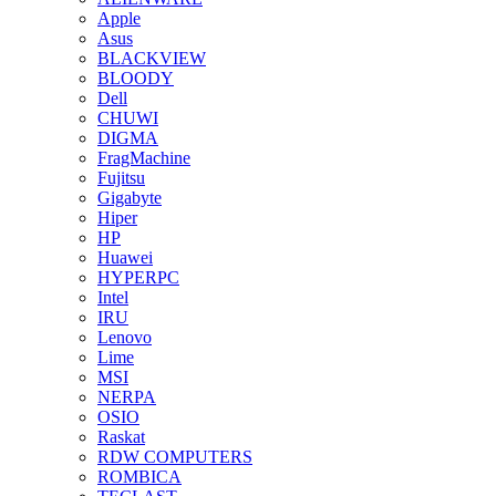
Apple
Asus
BLACKVIEW
BLOODY
Dell
CHUWI
DIGMA
FragMachine
Fujitsu
Gigabyte
Hiper
HP
Huawei
HYPERPC
Intel
IRU
Lenovo
Lime
MSI
NERPA
OSIO
Raskat
RDW COMPUTERS
ROMBICA