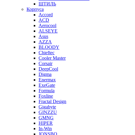
ШТИЛЬ
Корпуса
Accord
ACD
Aerocool
ALSEYE
Asus
AZZA
BLOODY
Chieftec
Cooler Master
Corsair
DeepCool
Digma
Enermax
ExeGate
Formula
Foxline
Fractal Design
Gigabyte
GINZZU
GMNG
HIPER
In-Win
JONSBO