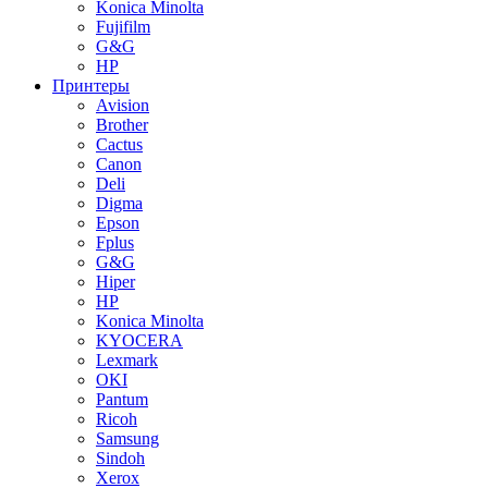
Konica Minolta
Fujifilm
G&G
HP
Принтеры
Avision
Brother
Cactus
Canon
Deli
Digma
Epson
Fplus
G&G
Hiper
HP
Konica Minolta
KYOCERA
Lexmark
OKI
Pantum
Ricoh
Samsung
Sindoh
Xerox