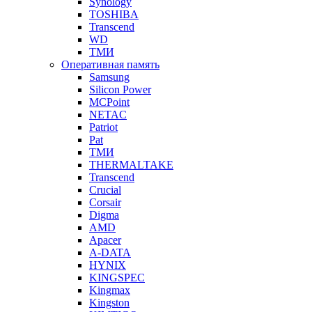
Synology
TOSHIBA
Transcend
WD
ТМИ
Оперативная память
Samsung
Silicon Power
MCPoint
NETAC
Patriot
Pat
ТМИ
THERMALTAKE
Transcend
Crucial
Corsair
Digma
AMD
Apacer
A-DATA
HYNIX
KINGSPEC
Kingmax
Kingston