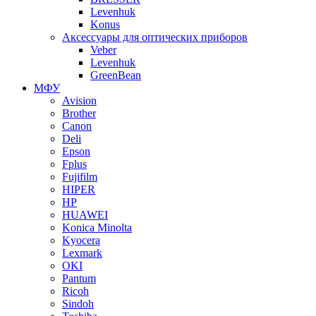
Levenhuk
Konus
Аксессуары для оптических приборов
Veber
Levenhuk
GreenBean
МФУ
Avision
Brother
Canon
Deli
Epson
Fplus
Fujifilm
HIPER
HP
HUAWEI
Konica Minolta
Kyocera
Lexmark
OKI
Pantum
Ricoh
Sindoh