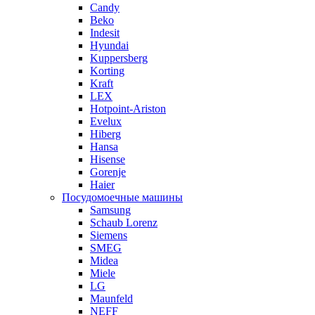
Candy
Beko
Indesit
Hyundai
Kuppersberg
Korting
Kraft
LEX
Hotpoint-Ariston
Evelux
Hiberg
Hansa
Hisense
Gorenje
Haier
Посудомоечные машины
Samsung
Schaub Lorenz
Siemens
SMEG
Midea
Miele
LG
Maunfeld
NEFF