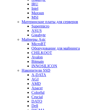
IRU
Intel
Maxsun
MSI
Материнские платы для серверов
Supermicro
ASUS
Gigabyte
Майнеры Asic
MicroBT
Оборудование для майнинга
CHILKOOT
Avalon
Bitmain
INNOSILICON
Накопители SSD
A-DATA
AGI
AMD
Apacer
Colorful
Crucial
DATO
Dell