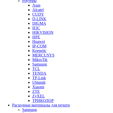
Роутеры
Asus
Alcatel
CUDY
D-LINK
DIGMA
H3C
HIKVISION
HPE
Huawei
IP-COM
Keenetic
MERCUSYS
MikroTik
Samsung
TCL
TENDA
TP-Link
Ubiquiti
Xiaomi
ZTE
ZyXEL
ТРИКОЛОР
Расходные материалы для печати
Samsung