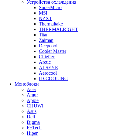
Устройства охлаждения
SuperMicro
MSI
NZXT
Thermaltake
THERMALRIGHT
Titan
Zalman
Deepcool
Cooler Master
Chieftec
Arctic
ALSEYE
Aerocool
ID-COOLING
Моноблоки
Acer
Amur
Apple
CHUWI
Asus
Dell
Digma
F+Tech
Hiper