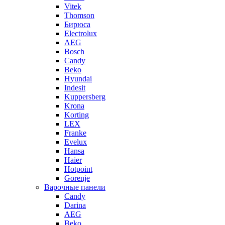
Vitek
Thomson
Бирюса
Electrolux
AEG
Bosch
Candy
Beko
Hyundai
Indesit
Kuppersberg
Krona
Korting
LEX
Franke
Evelux
Hansa
Haier
Hotpoint
Gorenje
Варочные панели
Candy
Darina
AEG
Beko