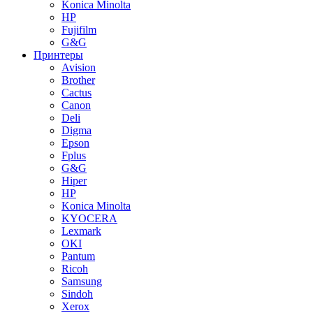
Konica Minolta
HP
Fujifilm
G&G
Принтеры
Avision
Brother
Cactus
Canon
Deli
Digma
Epson
Fplus
G&G
Hiper
HP
Konica Minolta
KYOCERA
Lexmark
OKI
Pantum
Ricoh
Samsung
Sindoh
Xerox