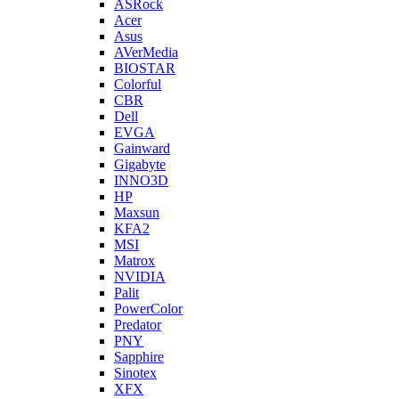
ASRock
Acer
Asus
AVerMedia
BIOSTAR
Colorful
CBR
Dell
EVGA
Gainward
Gigabyte
INNO3D
HP
Maxsun
KFA2
MSI
Matrox
NVIDIA
Palit
PowerColor
Predator
PNY
Sapphire
Sinotex
XFX