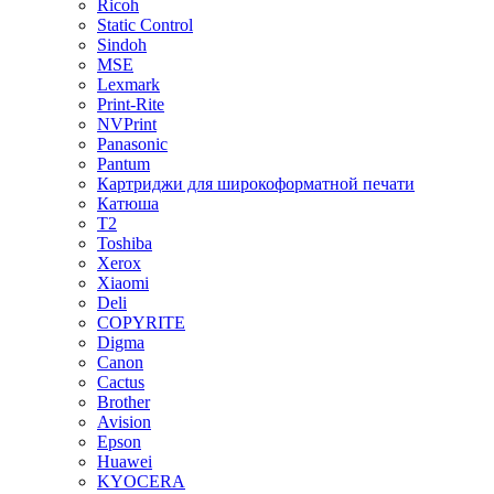
Ricoh
Static Control
Sindoh
MSE
Lexmark
Print-Rite
NVPrint
Panasonic
Pantum
Картриджи для широкоформатной печати
Катюша
T2
Toshiba
Xerox
Xiaomi
Deli
COPYRITE
Digma
Canon
Cactus
Brother
Avision
Epson
Huawei
KYOCERA