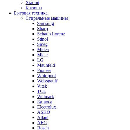
Xiaomi
Катюша
Бытовая техника
Стиральные машины
Samsung
Sharp
Schaub Lorenz
Stinol
Smeg
Midea
Miele
LG
Maunfeld
Pioneer
Whirlpool
Weissgauff
Vitek
TCL
Willmark
Бирюса
Electrolux
ASKO
Atlant
AEG
Bosch