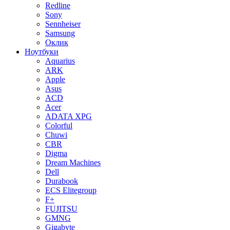
Redline
Sony
Sennheiser
Samsung
Оклик
Ноутбуки
Aquarius
ARK
Apple
Asus
ACD
Acer
ADATA XPG
Colorful
Chuwi
CBR
Digma
Dream Machines
Dell
Durabook
ECS Elitegroup
F+
FUJITSU
GMNG
Gigabyte