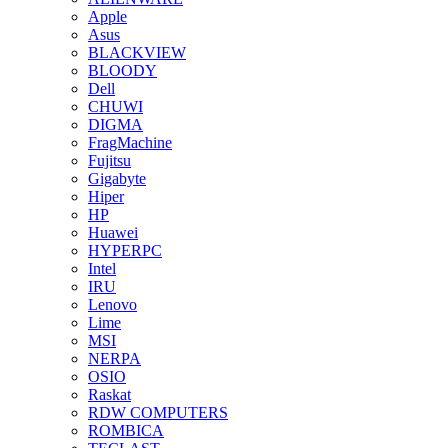
Apple
Asus
BLACKVIEW
BLOODY
Dell
CHUWI
DIGMA
FragMachine
Fujitsu
Gigabyte
Hiper
HP
Huawei
HYPERPC
Intel
IRU
Lenovo
Lime
MSI
NERPA
OSIO
Raskat
RDW COMPUTERS
ROMBICA