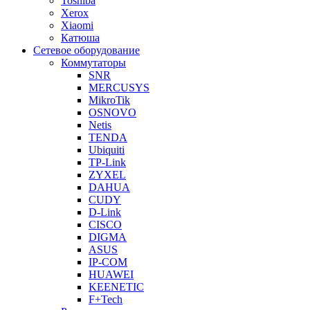
Toshiba
Xerox
Xiaomi
Катюша
Сетевое оборудование
Коммутаторы
SNR
MERCUSYS
MikroTik
OSNOVO
Netis
TENDA
Ubiquiti
TP-Link
ZYXEL
DAHUA
CUDY
D-Link
CISCO
DIGMA
ASUS
IP-COM
HUAWEI
KEENETIC
F+Tech