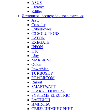
ASUS
Creative
Edifier
Источники бесперебойного питания
APC
Crusader
CyberPower
C3 SOLUTIONS
EATON
EXEGATE
IPPON
ITK
nJoy
MARSRIVA
Qdion
PowerMan
TURBOSKY
POWERCOM
Raskat
SMARTWATT
STARK COUNTRY
SYSTEME ELECTRIC
БАСТИОН
ИМПУЛЬС
СВЯЗЬ ИНЖИНИРИНГ