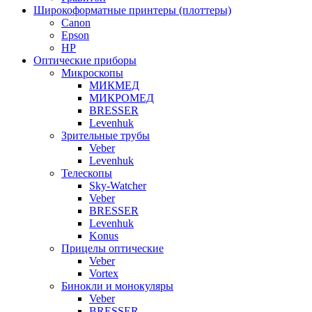
Широкоформатные принтеры (плоттеры)
Canon
Epson
HP
Оптические приборы
Микроскопы
МИКМЕД
МИКРОМЕД
BRESSER
Levenhuk
Зрительные трубы
Veber
Levenhuk
Телескопы
Sky-Watcher
Veber
BRESSER
Levenhuk
Konus
Прицелы оптические
Veber
Vortex
Бинокли и монокуляры
Veber
BRESSER