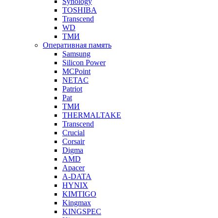
Synology
TOSHIBA
Transcend
WD
ТМИ
Оперативная память
Samsung
Silicon Power
MCPoint
NETAC
Patriot
Pat
ТМИ
THERMALTAKE
Transcend
Crucial
Corsair
Digma
AMD
Apacer
A-DATA
HYNIX
KIMTIGO
Kingmax
KINGSPEC