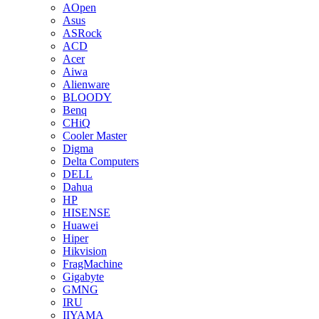
AOpen
Asus
ASRock
ACD
Acer
Aiwa
Alienware
BLOODY
Benq
CHiQ
Cooler Master
Digma
Delta Computers
DELL
Dahua
HP
HISENSE
Huawei
Hiper
Hikvision
FragMachine
Gigabyte
GMNG
IRU
IIYAMA