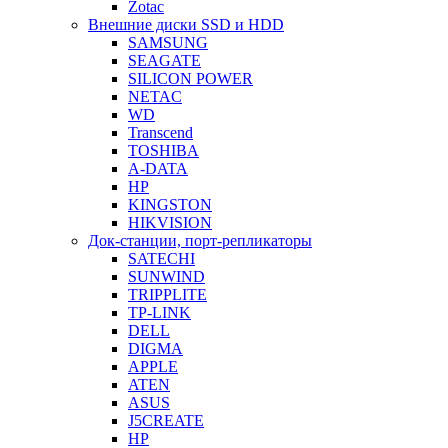
Zotac
Внешние диски SSD и HDD
SAMSUNG
SEAGATE
SILICON POWER
NETAC
WD
Transcend
TOSHIBA
A-DATA
HP
KINGSTON
HIKVISION
Док-станции, порт-репликаторы
SATECHI
SUNWIND
TRIPPLITE
TP-LINK
DELL
DIGMA
APPLE
ATEN
ASUS
J5CREATE
HP