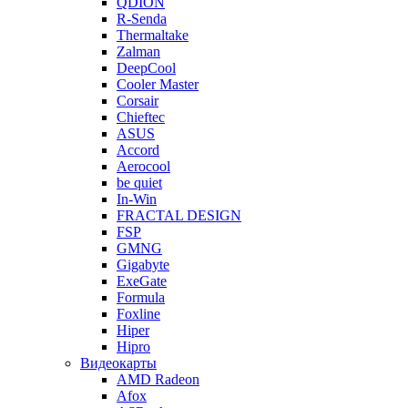
QDION
R-Senda
Thermaltake
Zalman
DeepCool
Cooler Master
Corsair
Chieftec
ASUS
Accord
Aerocool
be quiet
In-Win
FRACTAL DESIGN
FSP
GMNG
Gigabyte
ExeGate
Formula
Foxline
Hiper
Hipro
Видеокарты
AMD Radeon
Afox