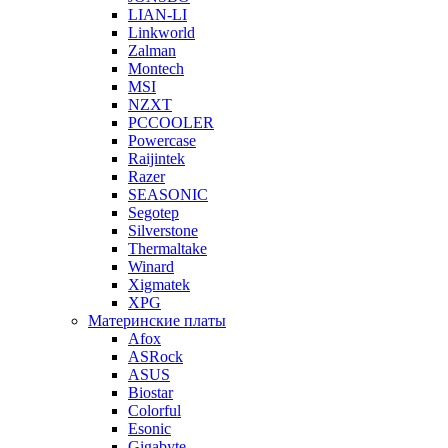
LIAN-LI
Linkworld
Zalman
Montech
MSI
NZXT
PCCOOLER
Powercase
Raijintek
Razer
SEASONIC
Segotep
Silverstone
Thermaltake
Winard
Xigmatek
XPG
Материнские платы
Afox
ASRock
ASUS
Biostar
Colorful
Esonic
Gigabyte