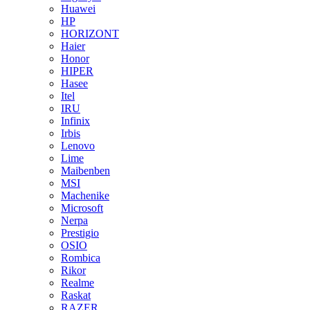
Huawei
HP
HORIZONT
Haier
Honor
HIPER
Hasee
Itel
IRU
Infinix
Irbis
Lenovo
Lime
Maibenben
MSI
Machenike
Microsoft
Nerpa
Prestigio
OSIO
Rombica
Rikor
Realme
Raskat
RAZER