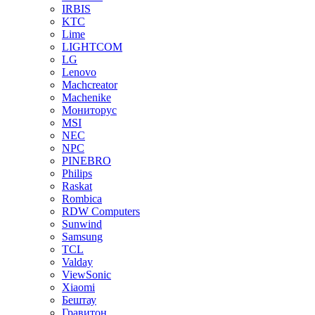
IRBIS
KTC
Lime
LIGHTCOM
LG
Lenovo
Machcreator
Machenike
Мониторус
MSI
NEC
NPC
PINEBRO
Philips
Raskat
Rombica
RDW Computers
Sunwind
Samsung
TCL
Valday
ViewSonic
Xiaomi
Бештау
Гравитон