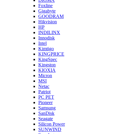
DIGMA
Foxline
Gigabyte
GOODRAM
Hikvision
HP
INDILINX
Innodisk
Intel
Kimtigo
KINGPRICE
KingSpec
Kingston
KIOXIA
Micron
MSI
Netac
Patriot
PC PET
Pioneer
Samsung
SanDisk
Seagate
Silicon Power
SUNWIND