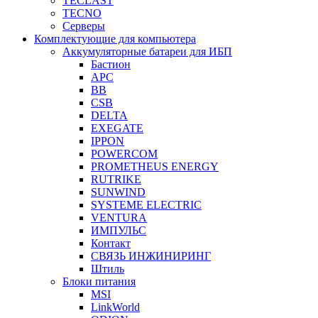
TECLAST
TECNO
Серверы
Комплектующие для компьютера
Аккумуляторные батареи для ИБП
Бастион
APC
BB
CSB
DELTA
EXEGATE
IPPON
POWERCOM
PROMETHEUS ENERGY
RUTRIKE
SUNWIND
SYSTEME ELECTRIC
VENTURA
ИМПУЛЬС
Контакт
СВЯЗЬ ИНЖИНИРИНГ
Штиль
Блоки питания
MSI
LinkWorld