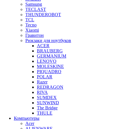
Samsung
TECLAST
THUNDEROBOT
TCL
Tecno
Xiaomi
Гравитон
Рюкзаки для ноутбуков
ACER
BRAUBERG
GERMANIUM
LENOVO
MOLESKINE
PIQUADRO
POLAR
Razer
REDRAGON
RIVA
SUMDEX
SUNWIND
The Bridge
THULE
Компьютеры
Acer
ALIENWARE