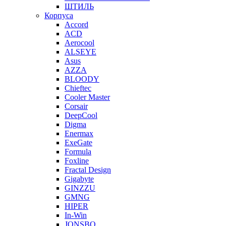
ШТИЛЬ
Корпуса
Accord
ACD
Aerocool
ALSEYE
Asus
AZZA
BLOODY
Chieftec
Cooler Master
Corsair
DeepCool
Digma
Enermax
ExeGate
Formula
Foxline
Fractal Design
Gigabyte
GINZZU
GMNG
HIPER
In-Win
JONSBO