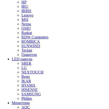
HP
IRU
IRBIS
Lenovo
MSI
Nerpa
OSIO
Raskat
RDW Computers
ROMBICA
SUNWIND
Teclast
Гравитон
LED панели
SBER
LG
NEXTOUCH
Benq
IKAR
IIYAMA
HISENSE
SAMSUNG
Philips
Мониторы
AOC