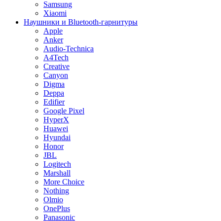
Samsung
Xiaomi
Наушники и Bluetooth-гарнитуры
Apple
Anker
Audio-Technica
A4Tech
Creative
Canyon
Digma
Deppa
Edifier
Google Pixel
HyperX
Huawei
Hyundai
Honor
JBL
Logitech
Marshall
More Choice
Nothing
Olmio
OnePlus
Panasonic