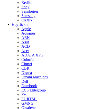
Redline
Sony
Sennheiser
Samsung
Оклик
Ноутбуки
Apple
Aquarius
ARK
Asus
ACD
Acer
ADATA XPG
Colorful
Chuwi
CBR
Digma
Dream Machines
Dell
Durabook
ECS Elitegroup
F+
FUJITSU
GMNG
Gigabyte