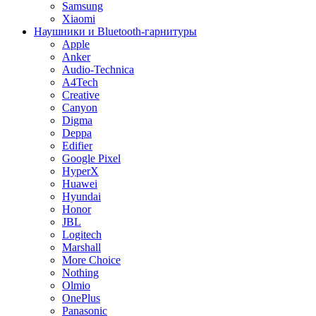
Samsung
Xiaomi
Наушники и Bluetooth-гарнитуры
Apple
Anker
Audio-Technica
A4Tech
Creative
Canyon
Digma
Deppa
Edifier
Google Pixel
HyperX
Huawei
Hyundai
Honor
JBL
Logitech
Marshall
More Choice
Nothing
Olmio
OnePlus
Panasonic