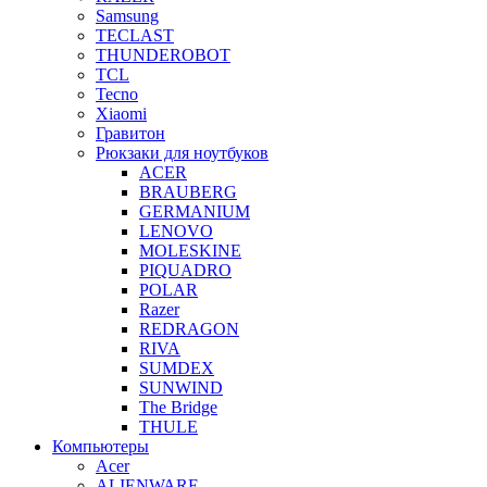
Samsung
TECLAST
THUNDEROBOT
TCL
Tecno
Xiaomi
Гравитон
Рюкзаки для ноутбуков
ACER
BRAUBERG
GERMANIUM
LENOVO
MOLESKINE
PIQUADRO
POLAR
Razer
REDRAGON
RIVA
SUMDEX
SUNWIND
The Bridge
THULE
Компьютеры
Acer
ALIENWARE