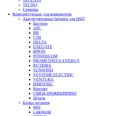
TECLAST
TECNO
Серверы
Комплектующие для компьютера
Аккумуляторные батареи для ИБП
Бастион
APC
BB
CSB
DELTA
EXEGATE
IPPON
POWERCOM
PROMETHEUS ENERGY
RUTRIKE
SUNWIND
SYSTEME ELECTRIC
VENTURA
ИМПУЛЬС
Контакт
СВЯЗЬ ИНЖИНИРИНГ
Штиль
Блоки питания
MSI
LinkWorld