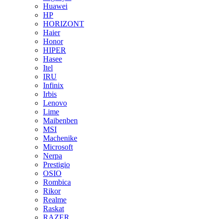
Huawei
HP
HORIZONT
Haier
Honor
HIPER
Hasee
Itel
IRU
Infinix
Irbis
Lenovo
Lime
Maibenben
MSI
Machenike
Microsoft
Nerpa
Prestigio
OSIO
Rombica
Rikor
Realme
Raskat
RAZER