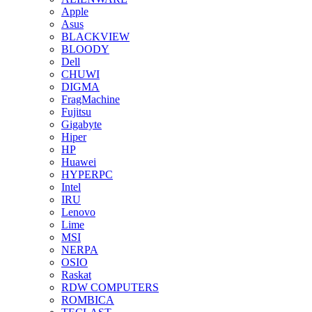
Apple
Asus
BLACKVIEW
BLOODY
Dell
CHUWI
DIGMA
FragMachine
Fujitsu
Gigabyte
Hiper
HP
Huawei
HYPERPC
Intel
IRU
Lenovo
Lime
MSI
NERPA
OSIO
Raskat
RDW COMPUTERS
ROMBICA