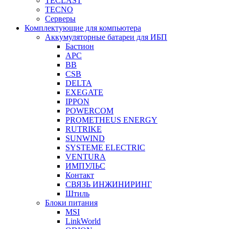
TECLAST
TECNO
Серверы
Комплектующие для компьютера
Аккумуляторные батареи для ИБП
Бастион
APC
BB
CSB
DELTA
EXEGATE
IPPON
POWERCOM
PROMETHEUS ENERGY
RUTRIKE
SUNWIND
SYSTEME ELECTRIC
VENTURA
ИМПУЛЬС
Контакт
СВЯЗЬ ИНЖИНИРИНГ
Штиль
Блоки питания
MSI
LinkWorld