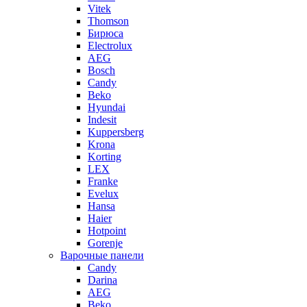
Vitek
Thomson
Бирюса
Electrolux
AEG
Bosch
Candy
Beko
Hyundai
Indesit
Kuppersberg
Krona
Korting
LEX
Franke
Evelux
Hansa
Haier
Hotpoint
Gorenje
Варочные панели
Candy
Darina
AEG
Beko