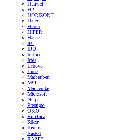
Huawei
HP
HORIZONT
Haier
Honor
HIPER
Hasee
Itel
IRU
Infinix
Irbis
Lenovo
Lime
Maibenben
MSI
Machenike
Microsoft
Nerpa
Prestigio
OSIO
Rombica
Rikor
Realme
Raskat
RAZER