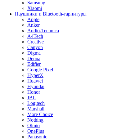
Samsung
Xiaomi
Наушники и Bluetooth-гарнитуры
Apple
Anker
Audio-Technica
A4Tech
Creative
Canyon
Digma
Deppa
Edifier
Google Pixel
HyperX
Huawei
Hyundai
Honor
JBL
Logitech
Marshall
More Choice
Nothing
Olmio
OnePlus
Panasonic