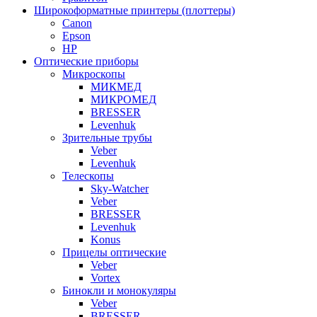
Широкоформатные принтеры (плоттеры)
Canon
Epson
HP
Оптические приборы
Микроскопы
МИКМЕД
МИКРОМЕД
BRESSER
Levenhuk
Зрительные трубы
Veber
Levenhuk
Телескопы
Sky-Watcher
Veber
BRESSER
Levenhuk
Konus
Прицелы оптические
Veber
Vortex
Бинокли и монокуляры
Veber
BRESSER