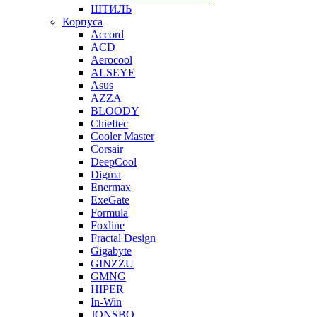
ШТИЛЬ
Корпуса
Accord
ACD
Aerocool
ALSEYE
Asus
AZZA
BLOODY
Chieftec
Cooler Master
Corsair
DeepCool
Digma
Enermax
ExeGate
Formula
Foxline
Fractal Design
Gigabyte
GINZZU
GMNG
HIPER
In-Win
JONSBO