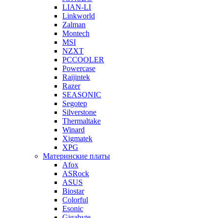
LIAN-LI
Linkworld
Zalman
Montech
MSI
NZXT
PCCOOLER
Powercase
Raijintek
Razer
SEASONIC
Segotep
Silverstone
Thermaltake
Winard
Xigmatek
XPG
Материнские платы
Afox
ASRock
ASUS
Biostar
Colorful
Esonic
Gigabyte