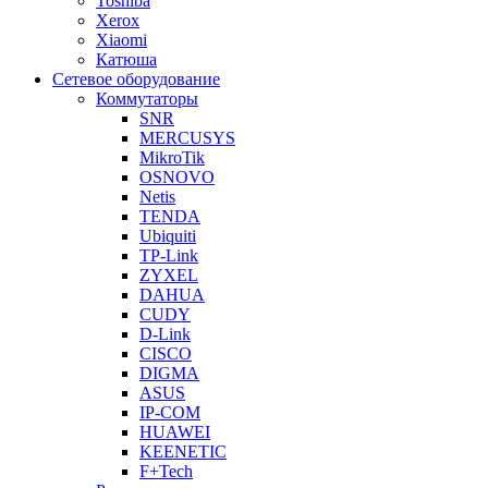
Toshiba
Xerox
Xiaomi
Катюша
Сетевое оборудование
Коммутаторы
SNR
MERCUSYS
MikroTik
OSNOVO
Netis
TENDA
Ubiquiti
TP-Link
ZYXEL
DAHUA
CUDY
D-Link
CISCO
DIGMA
ASUS
IP-COM
HUAWEI
KEENETIC
F+Tech