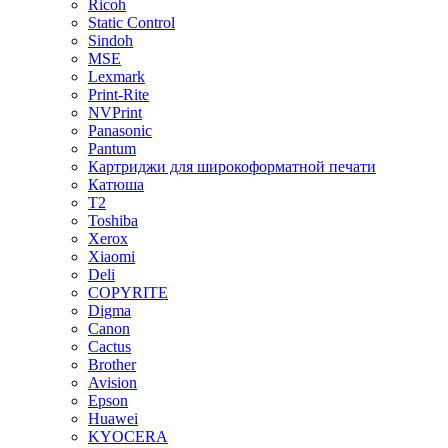
Ricoh
Static Control
Sindoh
MSE
Lexmark
Print-Rite
NVPrint
Panasonic
Pantum
Картриджи для широкоформатной печати
Катюша
T2
Toshiba
Xerox
Xiaomi
Deli
COPYRITE
Digma
Canon
Cactus
Brother
Avision
Epson
Huawei
KYOCERA