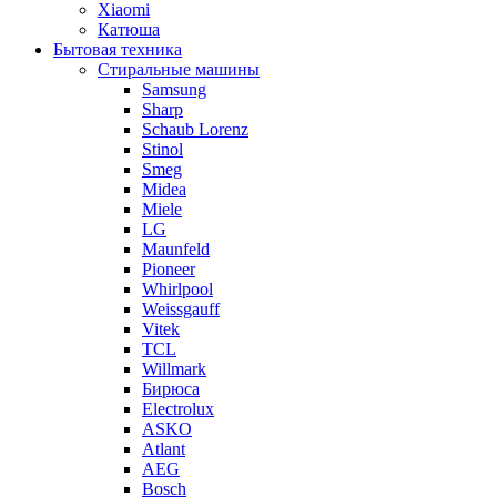
Xiaomi
Катюша
Бытовая техника
Стиральные машины
Samsung
Sharp
Schaub Lorenz
Stinol
Smeg
Midea
Miele
LG
Maunfeld
Pioneer
Whirlpool
Weissgauff
Vitek
TCL
Willmark
Бирюса
Electrolux
ASKO
Atlant
AEG
Bosch