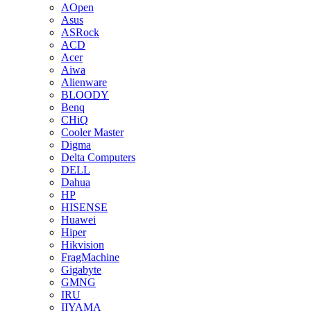
AOpen
Asus
ASRock
ACD
Acer
Aiwa
Alienware
BLOODY
Benq
CHiQ
Cooler Master
Digma
Delta Computers
DELL
Dahua
HP
HISENSE
Huawei
Hiper
Hikvision
FragMachine
Gigabyte
GMNG
IRU
IIYAMA