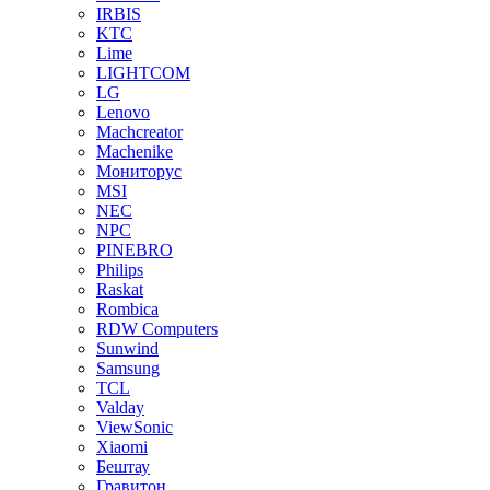
IRBIS
KTC
Lime
LIGHTCOM
LG
Lenovo
Machcreator
Machenike
Мониторус
MSI
NEC
NPC
PINEBRO
Philips
Raskat
Rombica
RDW Computers
Sunwind
Samsung
TCL
Valday
ViewSonic
Xiaomi
Бештау
Гравитон