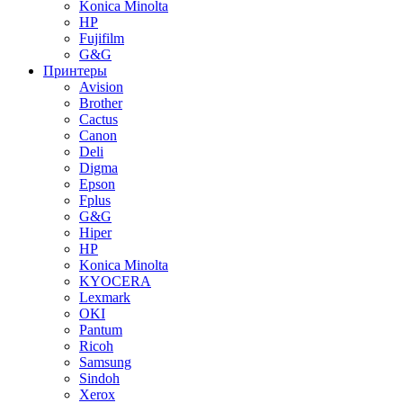
Konica Minolta
HP
Fujifilm
G&G
Принтеры
Avision
Brother
Cactus
Canon
Deli
Digma
Epson
Fplus
G&G
Hiper
HP
Konica Minolta
KYOCERA
Lexmark
OKI
Pantum
Ricoh
Samsung
Sindoh
Xerox