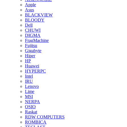
Apple
Asus
BLACKVIEW
BLOODY
Dell
CHUWI
DIGMA
FragMachine
Fujitsu
Gigabyte
Hiper
HP
Huawei
HYPERPC
Intel
IRU
Lenovo
Lime
MSI
NERPA
OSIO
Raskat
RDW COMPUTERS
ROMBICA