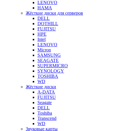
LENOVO
HAMA
Жёсткие диски для серверов
DELL
DOTHILL
FUJITSU
HPE
Intel
LENOVO
Micron
SAMSUNG
SEAGATE
SUPERMICRO
SYNOLOGY
TOSHIBA
WD
Жёсткие диски
A-DATA
FUJITSU
Seagate
DELL
Toshiba
Transcend
WD
Звуковые карты