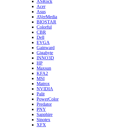
ASRock
Acer
Asus
AVerMedia
BIOSTAR
Colorful
CBR
Dell
EVGA
Gainward
Gigabyte
INNO3D
HP
Maxsun
KFA2
MSI
Matrox
NVIDIA
Palit
PowerColor
Predator
PNY
Sapphire
Sinotex
XFX