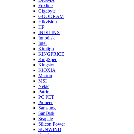
DIGMA
Foxline
Gigabyte
GOODRAM
Hikvision
HP
INDILINX
Innodisk
Intel
Kimtigo
KINGPRICE
KingSpec
Kingston
KIOXIA
Micron
MSI
Netac
Patriot
PC PET
Pioneer
Samsung
SanDisk
Seagate
Silicon Power
SUNWIND