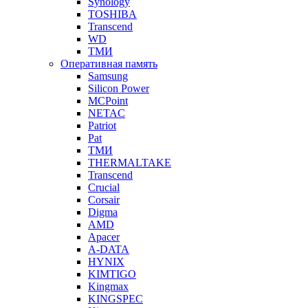
Synology
TOSHIBA
Transcend
WD
ТМИ
Оперативная память
Samsung
Silicon Power
MCPoint
NETAC
Patriot
Pat
ТМИ
THERMALTAKE
Transcend
Crucial
Corsair
Digma
AMD
Apacer
A-DATA
HYNIX
KIMTIGO
Kingmax
KINGSPEC