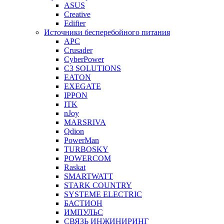
ASUS
Creative
Edifier
Источники бесперебойного питания
APC
Crusader
CyberPower
C3 SOLUTIONS
EATON
EXEGATE
IPPON
ITK
nJoy
MARSRIVA
Qdion
PowerMan
TURBOSKY
POWERCOM
Raskat
SMARTWATT
STARK COUNTRY
SYSTEME ELECTRIC
БАСТИОН
ИМПУЛЬС
СВЯЗЬ ИНЖИНИРИНГ