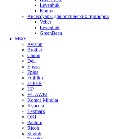
Levenhuk
Konus
Аксессуары для оптических приборов
Veber
Levenhuk
GreenBean
МФУ
Avision
Brother
Canon
Deli
Epson
Fplus
Fujifilm
HIPER
HP
HUAWEI
Konica Minolta
Kyocera
Lexmark
OKI
Pantum
Ricoh
Sindoh