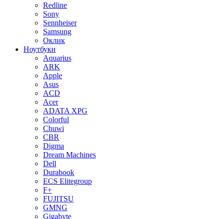
Redline
Sony
Sennheiser
Samsung
Оклик
Ноутбуки
Aquarius
ARK
Apple
Asus
ACD
Acer
ADATA XPG
Colorful
Chuwi
CBR
Digma
Dream Machines
Dell
Durabook
ECS Elitegroup
F+
FUJITSU
GMNG
Gigabyte