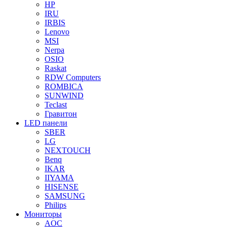
HP
IRU
IRBIS
Lenovo
MSI
Nerpa
OSIO
Raskat
RDW Computers
ROMBICA
SUNWIND
Teclast
Гравитон
LED панели
SBER
LG
NEXTOUCH
Benq
IKAR
IIYAMA
HISENSE
SAMSUNG
Philips
Мониторы
AOC