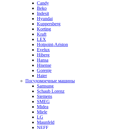
Candy
Beko
Indesit
Hyundai
Kuppersberg
Korting
Kraft
LEX
Hotpoint-Ariston
Evelux
Hiberg
Hansa
Hisense
Gorenje
Haier
Посудомоечные машины
Samsung
Schaub Lorenz
Siemens
SMEG
Midea
Miele
LG
Maunfeld
NEFF