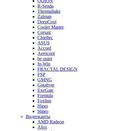
QDION
R-Senda
Thermaltake
Zalman
DeepCool
Cooler Master
Corsair
Chieftec
ASUS
Accord
Aerocool
be quiet
In-Win
FRACTAL DESIGN
FSP
GMNG
Gigabyte
ExeGate
Formula
Foxline
Hiper
Hipro
Видеокарты
AMD Radeon
Afox