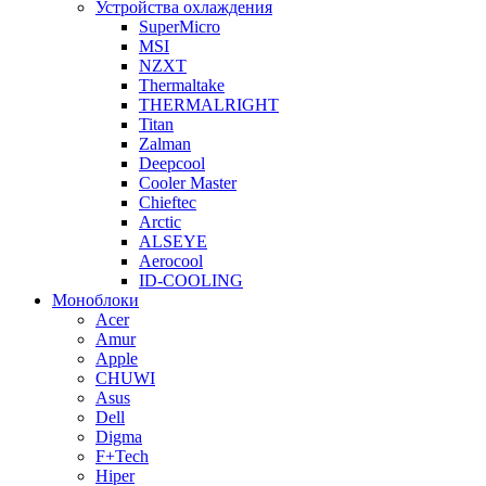
Устройства охлаждения
SuperMicro
MSI
NZXT
Thermaltake
THERMALRIGHT
Titan
Zalman
Deepcool
Cooler Master
Chieftec
Arctic
ALSEYE
Aerocool
ID-COOLING
Моноблоки
Acer
Amur
Apple
CHUWI
Asus
Dell
Digma
F+Tech
Hiper