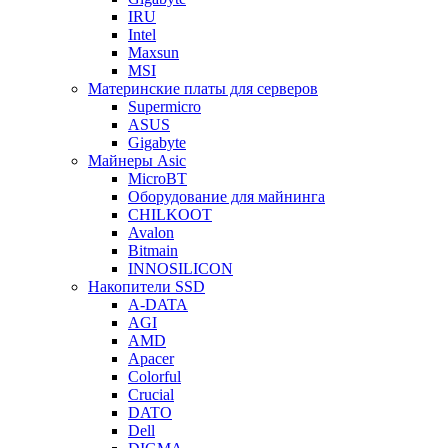
IRU
Intel
Maxsun
MSI
Материнские платы для серверов
Supermicro
ASUS
Gigabyte
Майнеры Asic
MicroBT
Оборудование для майнинга
CHILKOOT
Avalon
Bitmain
INNOSILICON
Накопители SSD
A-DATA
AGI
AMD
Apacer
Colorful
Crucial
DATO
Dell