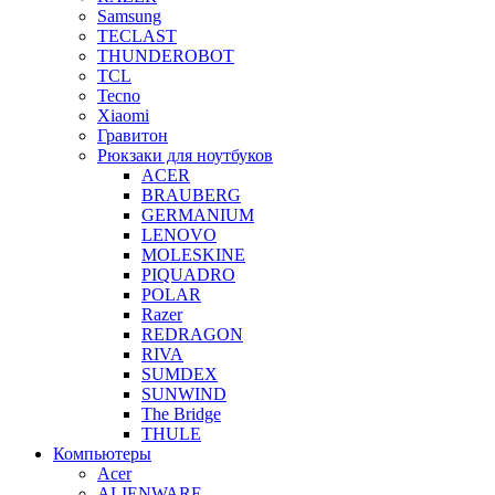
Samsung
TECLAST
THUNDEROBOT
TCL
Tecno
Xiaomi
Гравитон
Рюкзаки для ноутбуков
ACER
BRAUBERG
GERMANIUM
LENOVO
MOLESKINE
PIQUADRO
POLAR
Razer
REDRAGON
RIVA
SUMDEX
SUNWIND
The Bridge
THULE
Компьютеры
Acer
ALIENWARE