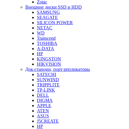
Zotac
Внешние диски SSD и HDD
SAMSUNG
SEAGATE
SILICON POWER
NETAC
WD
Transcend
TOSHIBA
A-DATA
HP
KINGSTON
HIKVISION
Док-станции, порт-репликаторы
SATECHI
SUNWIND
TRIPPLITE
TP-LINK
DELL
DIGMA
APPLE
ATEN
ASUS
J5CREATE
HP