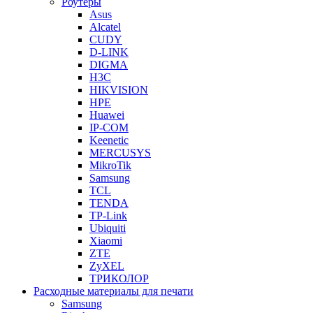
Роутеры
Asus
Alcatel
CUDY
D-LINK
DIGMA
H3C
HIKVISION
HPE
Huawei
IP-COM
Keenetic
MERCUSYS
MikroTik
Samsung
TCL
TENDA
TP-Link
Ubiquiti
Xiaomi
ZTE
ZyXEL
ТРИКОЛОР
Расходные материалы для печати
Samsung