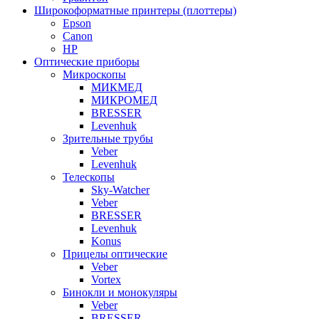
Широкоформатные принтеры (плоттеры)
Epson
Canon
HP
Оптические приборы
Микроскопы
МИКМЕД
МИКРОМЕД
BRESSER
Levenhuk
Зрительные трубы
Veber
Levenhuk
Телескопы
Sky-Watcher
Veber
BRESSER
Levenhuk
Konus
Прицелы оптические
Veber
Vortex
Бинокли и монокуляры
Veber
BRESSER