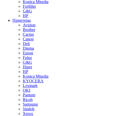
Konica Minolta
Fujifilm
G&G
HP
Принтеры
Avision
Brother
Cactus
Canon
Deli
Digma
Epson
Fplus
G&G
Hiper
HP
Konica Minolta
KYOCERA
Lexmark
OKI
Pantum
Ricoh
Samsung
Sindoh
Xerox