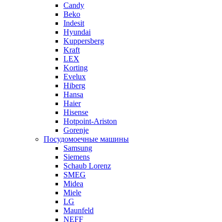
Candy
Beko
Indesit
Hyundai
Kuppersberg
Kraft
LEX
Korting
Evelux
Hiberg
Hansa
Haier
Hisense
Hotpoint-Ariston
Gorenje
Посудомоечные машины
Samsung
Siemens
Schaub Lorenz
SMEG
Midea
Miele
LG
Maunfeld
NEFF