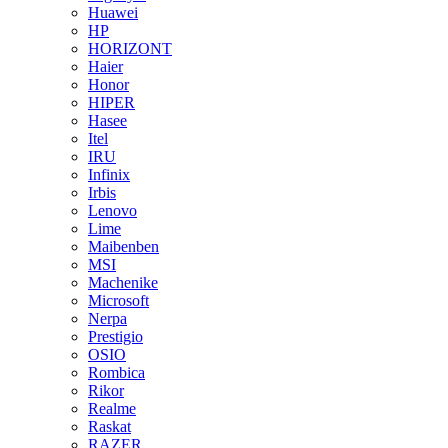
Huawei
HP
HORIZONT
Haier
Honor
HIPER
Hasee
Itel
IRU
Infinix
Irbis
Lenovo
Lime
Maibenben
MSI
Machenike
Microsoft
Nerpa
Prestigio
OSIO
Rombica
Rikor
Realme
Raskat
RAZER