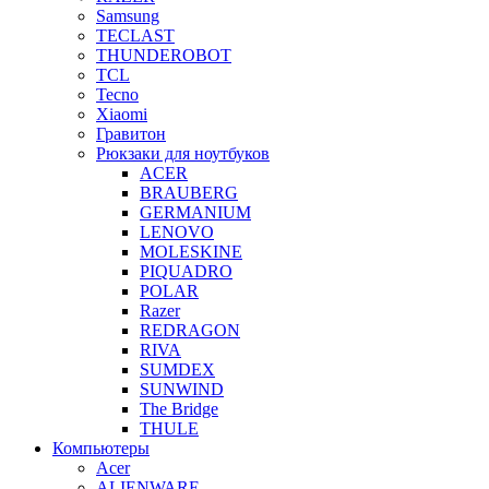
Samsung
TECLAST
THUNDEROBOT
TCL
Tecno
Xiaomi
Гравитон
Рюкзаки для ноутбуков
ACER
BRAUBERG
GERMANIUM
LENOVO
MOLESKINE
PIQUADRO
POLAR
Razer
REDRAGON
RIVA
SUMDEX
SUNWIND
The Bridge
THULE
Компьютеры
Acer
ALIENWARE