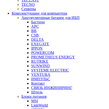
TECLAST
TECNO
Серверы
Комплектующие для компьютера
Аккумуляторные батареи для ИБП
Бастион
APC
BB
CSB
DELTA
EXEGATE
IPPON
POWERCOM
PROMETHEUS ENERGY
RUTRIKE
SUNWIND
SYSTEME ELECTRIC
VENTURA
ИМПУЛЬС
Контакт
СВЯЗЬ ИНЖИНИРИНГ
Штиль
Блоки питания
MSI
LinkWorld