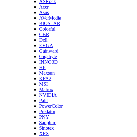
ASRock
Acer
Asus
AVerMedia
BIOSTAR
Colorful
CBR
Dell
EVGA
Gainward
Gigabyte
INNO3D
HP
Maxsun
KFA2
MSI
Matrox
NVIDIA
Palit
PowerColor
Predator
PNY
Sapphire
Sinotex
XFX