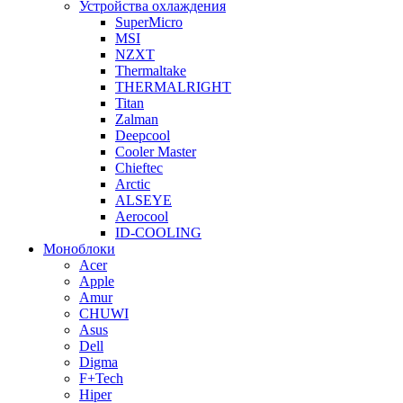
Устройства охлаждения
SuperMicro
MSI
NZXT
Thermaltake
THERMALRIGHT
Titan
Zalman
Deepcool
Cooler Master
Chieftec
Arctic
ALSEYE
Aerocool
ID-COOLING
Моноблоки
Acer
Apple
Amur
CHUWI
Asus
Dell
Digma
F+Tech
Hiper