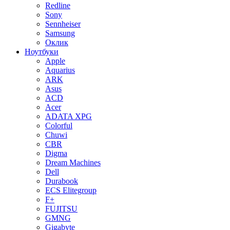
Redline
Sony
Sennheiser
Samsung
Оклик
Ноутбуки
Apple
Aquarius
ARK
Asus
ACD
Acer
ADATA XPG
Colorful
Chuwi
CBR
Digma
Dream Machines
Dell
Durabook
ECS Elitegroup
F+
FUJITSU
GMNG
Gigabyte