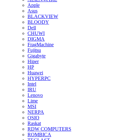
Apple
Asus
BLACKVIEW
BLOODY
Dell
CHUWI
DIGMA
FragMachine
Fujitsu
Gigabyte
Hiper
HP
Huawei
HYPERPC
Intel
IRU
Lenovo
Lime
MSI
NERPA
OSIO
Raskat
RDW COMPUTERS
ROMBICA