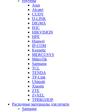
Роутеры
Asus
Alcatel
CUDY
D-LINK
DIGMA
H3C
HIKVISION
HPE
Huawei
IP-COM
Keenetic
MERCUSYS
MikroTik
Samsung
TCL
TENDA
TP-Link
Ubiquiti
Xiaomi
ZTE
ZyXEL
ТРИКОЛОР
Расходные материалы для печати
Samsung