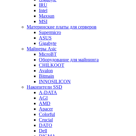
IRU
Intel
Maxsun
MSI
Материнские платы для серверов
Supermicro
ASUS
Gigabyte
Майнеры Asic
MicroBT
Оборудование для майнинга
CHILKOOT
Avalon
Bitmain
INNOSILICON
Накопители SSD
A-DATA
AGI
AMD
Apacer
Colorful
Crucial
DATO
Dell