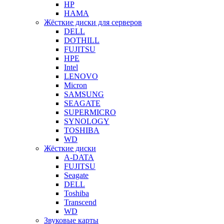
HP
HAMA
Жёсткие диски для серверов
DELL
DOTHILL
FUJITSU
HPE
Intel
LENOVO
Micron
SAMSUNG
SEAGATE
SUPERMICRO
SYNOLOGY
TOSHIBA
WD
Жёсткие диски
A-DATA
FUJITSU
Seagate
DELL
Toshiba
Transcend
WD
Звуковые карты