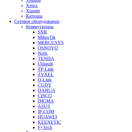
Toshiba
Xerox
Xiaomi
Катюша
Сетевое оборудование
Коммутаторы
SNR
MikroTik
MERCUSYS
OSNOVO
Netis
TENDA
Ubiquiti
TP-Link
ZYXEL
D-Link
CUDY
DAHUA
CISCO
DIGMA
ASUS
IP-COM
HUAWEI
KEENETIC
F+Tech