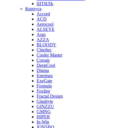
ШТИЛЬ
Корпуса
Accord
ACD
Aerocool
ALSEYE
Asus
AZZA
BLOODY
Chieftec
Cooler Master
Corsair
DeepCool
Digma
Enermax
ExeGate
Formula
Foxline
Fractal Design
Gigabyte
GINZZU
GMNG
HIPER
In-Win
JONSBO