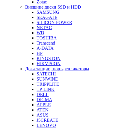
Zotac
Внешние диски SSD и HDD
SAMSUNG
SEAGATE
SILICON POWER
NETAC
WD
TOSHIBA
Transcend
A-DATA
HP
KINGSTON
HIKVISION
Док-станции, порт-репликаторы
SATECHI
SUNWIND
TRIPPLITE
TP-LINK
DELL
DIGMA
APPLE
ATEN
ASUS
J5CREATE
LENOVO