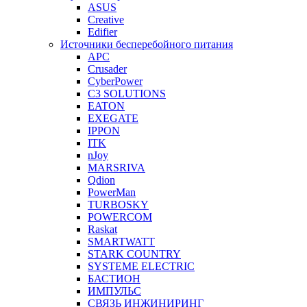
ASUS
Creative
Edifier
Источники бесперебойного питания
APC
Crusader
CyberPower
C3 SOLUTIONS
EATON
EXEGATE
IPPON
ITK
nJoy
MARSRIVA
Qdion
PowerMan
TURBOSKY
POWERCOM
Raskat
SMARTWATT
STARK COUNTRY
SYSTEME ELECTRIC
БАСТИОН
ИМПУЛЬС
СВЯЗЬ ИНЖИНИРИНГ