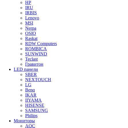
HP
IRU
IRBIS
Lenovo
MSI
Nerpa
OSIO
Raskat
RDW Computers
ROMBICA
SUNWIND
Teclast
Гравитон
LED панели
SBER
NEXTOUCH
LG
Benq
IKAR
IIYAMA
HISENSE
SAMSUNG
Philips
Мониторы
AOC