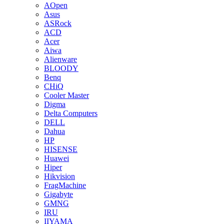
AOpen
Asus
ASRock
ACD
Acer
Aiwa
Alienware
BLOODY
Benq
CHiQ
Cooler Master
Digma
Delta Computers
DELL
Dahua
HP
HISENSE
Huawei
Hiper
Hikvision
FragMachine
Gigabyte
GMNG
IRU
IIYAMA