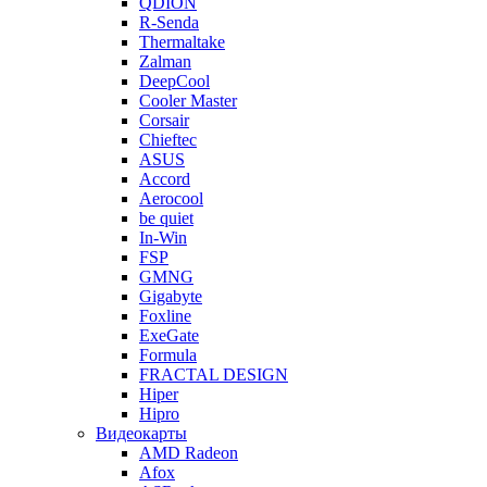
QDION
R-Senda
Thermaltake
Zalman
DeepCool
Cooler Master
Corsair
Chieftec
ASUS
Accord
Aerocool
be quiet
In-Win
FSP
GMNG
Gigabyte
Foxline
ExeGate
Formula
FRACTAL DESIGN
Hiper
Hipro
Видеокарты
AMD Radeon
Afox