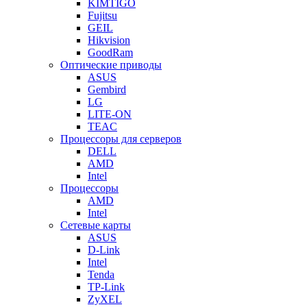
KIMTIGO
Fujitsu
GEIL
Hikvision
GoodRam
Оптические приводы
ASUS
Gembird
LG
LITE-ON
TEAC
Процессоры для серверов
DELL
AMD
Intel
Процессоры
AMD
Intel
Сетевые карты
ASUS
D-Link
Intel
Tenda
TP-Link
ZyXEL