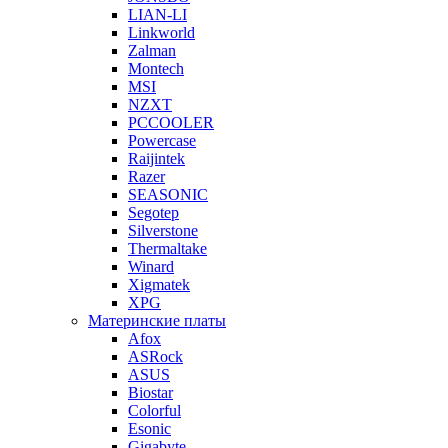
LIAN-LI
Linkworld
Zalman
Montech
MSI
NZXT
PCCOOLER
Powercase
Raijintek
Razer
SEASONIC
Segotep
Silverstone
Thermaltake
Winard
Xigmatek
XPG
Материнские платы
Afox
ASRock
ASUS
Biostar
Colorful
Esonic
Gigabyte