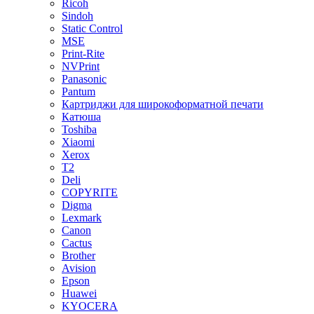
Ricoh
Sindoh
Static Control
MSE
Print-Rite
NVPrint
Panasonic
Pantum
Картриджи для широкоформатной печати
Катюша
Toshiba
Xiaomi
Xerox
T2
Deli
COPYRITE
Digma
Lexmark
Canon
Cactus
Brother
Avision
Epson
Huawei
KYOCERA