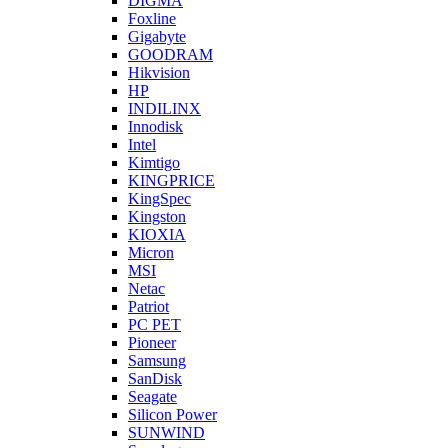
DIGMA
Foxline
Gigabyte
GOODRAM
Hikvision
HP
INDILINX
Innodisk
Intel
Kimtigo
KINGPRICE
KingSpec
Kingston
KIOXIA
Micron
MSI
Netac
Patriot
PC PET
Pioneer
Samsung
SanDisk
Seagate
Silicon Power
SUNWIND