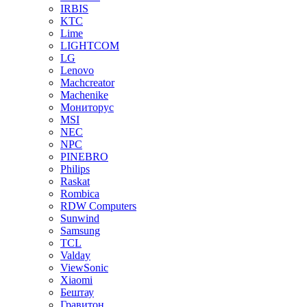
IRBIS
KTC
Lime
LIGHTCOM
LG
Lenovo
Machcreator
Machenike
Мониторус
MSI
NEC
NPC
PINEBRO
Philips
Raskat
Rombica
RDW Computers
Sunwind
Samsung
TCL
Valday
ViewSonic
Xiaomi
Бештау
Гравитон