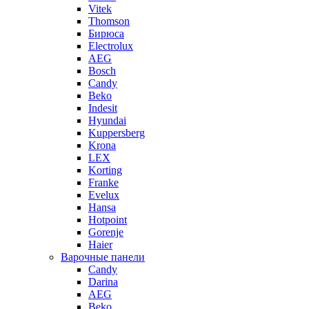
Vitek
Thomson
Бирюса
Electrolux
AEG
Bosch
Candy
Beko
Indesit
Hyundai
Kuppersberg
Krona
LEX
Korting
Franke
Evelux
Hansa
Hotpoint
Gorenje
Haier
Варочные панели
Candy
Darina
AEG
Beko