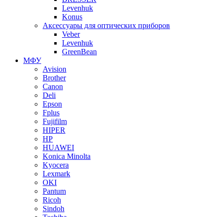
Levenhuk
Konus
Аксессуары для оптических приборов
Veber
Levenhuk
GreenBean
МФУ
Avision
Brother
Canon
Deli
Epson
Fplus
Fujifilm
HIPER
HP
HUAWEI
Konica Minolta
Kyocera
Lexmark
OKI
Pantum
Ricoh
Sindoh