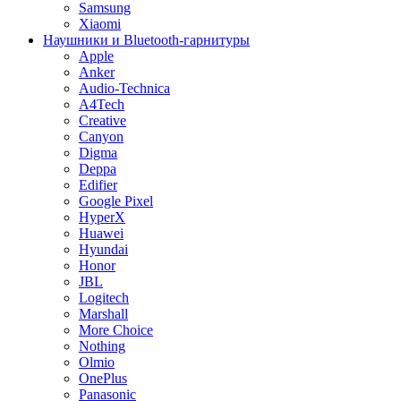
Samsung
Xiaomi
Наушники и Bluetooth-гарнитуры
Apple
Anker
Audio-Technica
A4Tech
Creative
Canyon
Digma
Deppa
Edifier
Google Pixel
HyperX
Huawei
Hyundai
Honor
JBL
Logitech
Marshall
More Choice
Nothing
Olmio
OnePlus
Panasonic