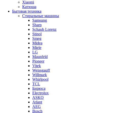
Xiaomi
Катюша
Бытовая техника
Стиральные машины
Samsung
Sharp
Schaub Lorenz
Stinol
Smeg
Midea
Miele
LG
Maunfeld
Pioneer
Vitek
Weissgauff
Willmark
Whirlpool
TCL
Бирюса
Electrolux
ASKO
Atlant
AEG
Bosch