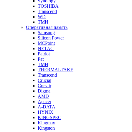
Synology
TOSHIBA
Transcend
WD
ТМИ
Оперативная память
Samsung
Silicon Power
MCPoint
NETAC
Patriot
Pat
ТМИ
THERMALTAKE
Transcend
Crucial
Corsair
Digma
AMD
Apacer
A-DATA
HYNIX
KINGSPEC
Kingmax
Kingston