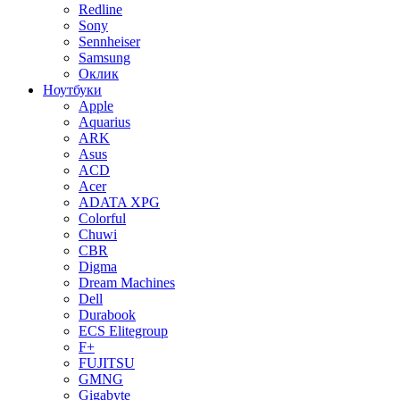
Redline
Sony
Sennheiser
Samsung
Оклик
Ноутбуки
Apple
Aquarius
ARK
Asus
ACD
Acer
ADATA XPG
Colorful
Chuwi
CBR
Digma
Dream Machines
Dell
Durabook
ECS Elitegroup
F+
FUJITSU
GMNG
Gigabyte