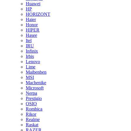
Huawei
HP
HORIZONT
Haier
Honor
HIPER
Hasee
Itel
IRU
Infinix
Irbis
Lenovo
Lime
Maibenben
MSI
Machenike
Microsoft
Nerpa
Prestigio
OSIO
Rombica
Rikor
Realme
Raskat
RAZER