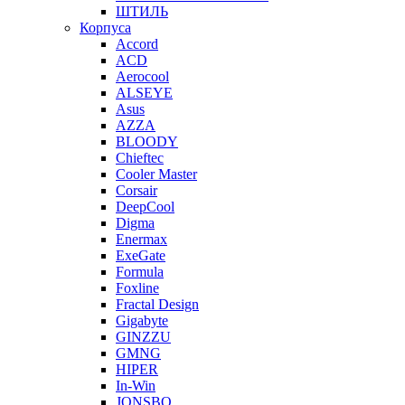
ШТИЛЬ
Корпуса
Accord
ACD
Aerocool
ALSEYE
Asus
AZZA
BLOODY
Chieftec
Cooler Master
Corsair
DeepCool
Digma
Enermax
ExeGate
Formula
Foxline
Fractal Design
Gigabyte
GINZZU
GMNG
HIPER
In-Win
JONSBO