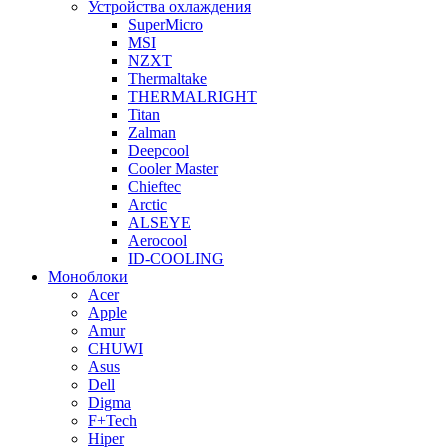
Устройства охлаждения
SuperMicro
MSI
NZXT
Thermaltake
THERMALRIGHT
Titan
Zalman
Deepcool
Cooler Master
Chieftec
Arctic
ALSEYE
Aerocool
ID-COOLING
Моноблоки
Acer
Apple
Amur
CHUWI
Asus
Dell
Digma
F+Tech
Hiper