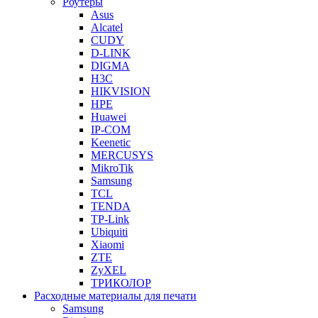
Роутеры
Asus
Alcatel
CUDY
D-LINK
DIGMA
H3C
HIKVISION
HPE
Huawei
IP-COM
Keenetic
MERCUSYS
MikroTik
Samsung
TCL
TENDA
TP-Link
Ubiquiti
Xiaomi
ZTE
ZyXEL
ТРИКОЛОР
Расходные материалы для печати
Samsung