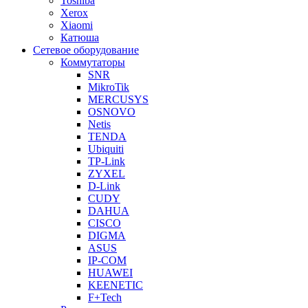
Toshiba
Xerox
Xiaomi
Катюша
Сетевое оборудование
Коммутаторы
SNR
MikroTik
MERCUSYS
OSNOVO
Netis
TENDA
Ubiquiti
TP-Link
ZYXEL
D-Link
CUDY
DAHUA
CISCO
DIGMA
ASUS
IP-COM
HUAWEI
KEENETIC
F+Tech