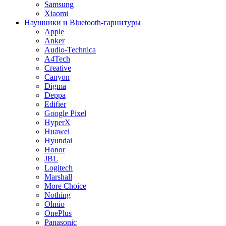
Samsung
Xiaomi
Наушники и Bluetooth-гарнитуры
Apple
Anker
Audio-Technica
A4Tech
Creative
Canyon
Digma
Deppa
Edifier
Google Pixel
HyperX
Huawei
Hyundai
Honor
JBL
Logitech
Marshall
More Choice
Nothing
Olmio
OnePlus
Panasonic