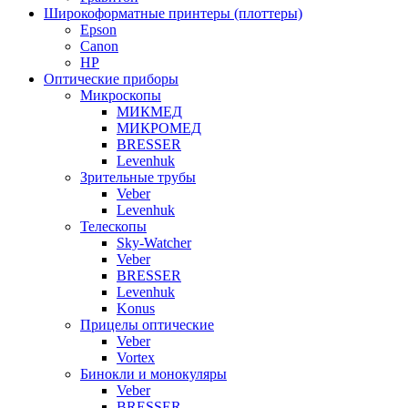
Широкоформатные принтеры (плоттеры)
Epson
Canon
HP
Оптические приборы
Микроскопы
МИКМЕД
МИКРОМЕД
BRESSER
Levenhuk
Зрительные трубы
Veber
Levenhuk
Телескопы
Sky-Watcher
Veber
BRESSER
Levenhuk
Konus
Прицелы оптические
Veber
Vortex
Бинокли и монокуляры
Veber
BRESSER