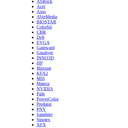
ASRock
Acer
Asus
AVerMedia
BIOSTAR
Colorful
CBR
Dell
EVGA
Gainward
Gigabyte
INNO3D
HP
Maxsun
KFA2
MSI
Matrox
NVIDIA
Palit
PowerColor
Predator
PNY
Sapphire
Sinotex
XFX