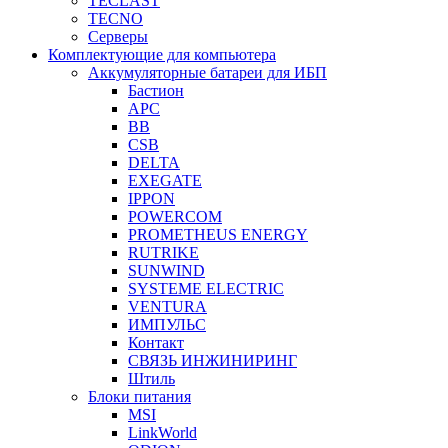
TECLAST
TECNO
Серверы
Комплектующие для компьютера
Аккумуляторные батареи для ИБП
Бастион
APC
BB
CSB
DELTA
EXEGATE
IPPON
POWERCOM
PROMETHEUS ENERGY
RUTRIKE
SUNWIND
SYSTEME ELECTRIC
VENTURA
ИМПУЛЬС
Контакт
СВЯЗЬ ИНЖИНИРИНГ
Штиль
Блоки питания
MSI
LinkWorld