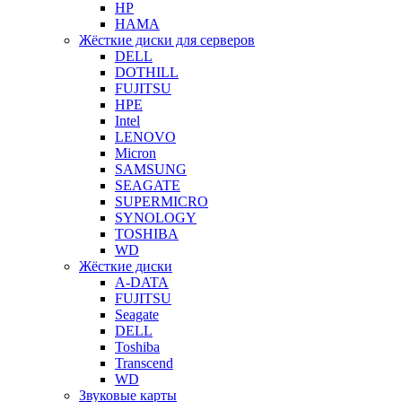
HP
HAMA
Жёсткие диски для серверов
DELL
DOTHILL
FUJITSU
HPE
Intel
LENOVO
Micron
SAMSUNG
SEAGATE
SUPERMICRO
SYNOLOGY
TOSHIBA
WD
Жёсткие диски
A-DATA
FUJITSU
Seagate
DELL
Toshiba
Transcend
WD
Звуковые карты