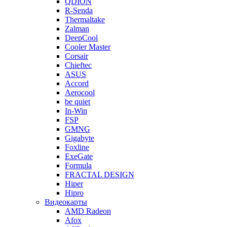
QDION
R-Senda
Thermaltake
Zalman
DeepCool
Cooler Master
Corsair
Chieftec
ASUS
Accord
Aerocool
be quiet
In-Win
FSP
GMNG
Gigabyte
Foxline
ExeGate
Formula
FRACTAL DESIGN
Hiper
Hipro
Видеокарты
AMD Radeon
Afox