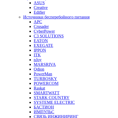
ASUS
Creative
Edifier
Источники бесперебойного питания
APC
Crusader
CyberPower
C3 SOLUTIONS
EATON
EXEGATE
IPPON
ITK
nJoy
MARSRIVA
Qdion
PowerMan
TURBOSKY
POWERCOM
Raskat
SMARTWATT
STARK COUNTRY
SYSTEME ELECTRIC
БАСТИОН
ИМПУЛЬС
СВЯЗЬ ИНЖИНИРИНГ