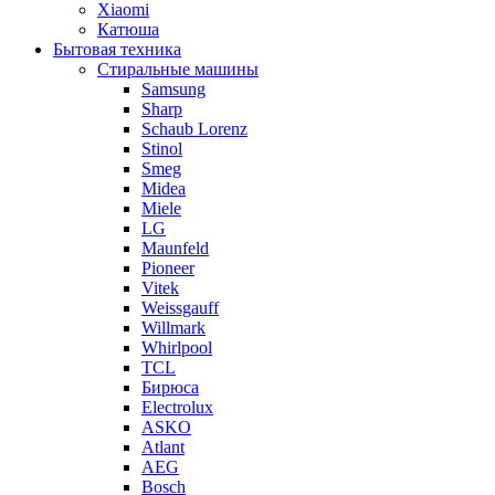
Xiaomi
Катюша
Бытовая техника
Стиральные машины
Samsung
Sharp
Schaub Lorenz
Stinol
Smeg
Midea
Miele
LG
Maunfeld
Pioneer
Vitek
Weissgauff
Willmark
Whirlpool
TCL
Бирюса
Electrolux
ASKO
Atlant
AEG
Bosch