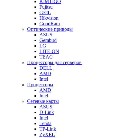
KIMTIGO
Fujitsu
GEIL
Hikvision
GoodRam
Оптические приводы
ASUS
Gembird
LG
LITE-ON
TEAC
Процессоры для серверов
DELL
AMD
Intel
Процессоры
AMD
Intel
Сетевые карты
ASUS
D-Link
Intel
Tenda
TP-Link
ZyXEL