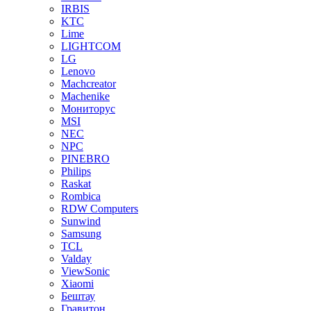
IRBIS
KTC
Lime
LIGHTCOM
LG
Lenovo
Machcreator
Machenike
Мониторус
MSI
NEC
NPC
PINEBRO
Philips
Raskat
Rombica
RDW Computers
Sunwind
Samsung
TCL
Valday
ViewSonic
Xiaomi
Бештау
Гравитон