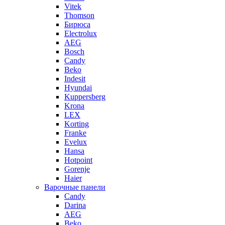
Vitek
Thomson
Бирюса
Electrolux
AEG
Bosch
Candy
Beko
Indesit
Hyundai
Kuppersberg
Krona
LEX
Korting
Franke
Evelux
Hansa
Hotpoint
Gorenje
Haier
Варочные панели
Candy
Darina
AEG
Beko