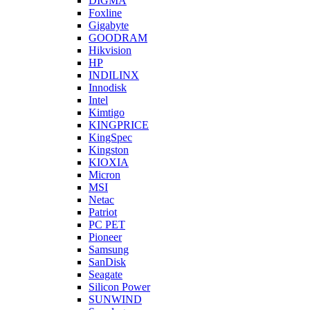
DIGMA
Foxline
Gigabyte
GOODRAM
Hikvision
HP
INDILINX
Innodisk
Intel
Kimtigo
KINGPRICE
KingSpec
Kingston
KIOXIA
Micron
MSI
Netac
Patriot
PC PET
Pioneer
Samsung
SanDisk
Seagate
Silicon Power
SUNWIND