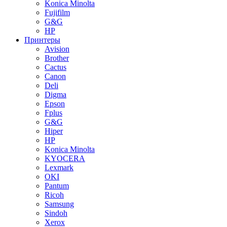
Konica Minolta
Fujifilm
G&G
HP
Принтеры
Avision
Brother
Cactus
Canon
Deli
Digma
Epson
Fplus
G&G
Hiper
HP
Konica Minolta
KYOCERA
Lexmark
OKI
Pantum
Ricoh
Samsung
Sindoh
Xerox