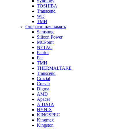
Synology
TOSHIBA
Transcend
WD
ТМИ
Оперативная память
Samsung
Silicon Power
MCPoint
NETAC
Patriot
Pat
ТМИ
THERMALTAKE
Transcend
Crucial
Corsair
Digma
AMD
Apacer
A-DATA
HYNIX
KINGSPEC
Kingmax
Kingston