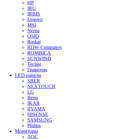
HP
IRU
IRBIS
Lenovo
MSI
Nerpa
OSIO
Raskat
RDW Computers
ROMBICA
SUNWIND
Teclast
Гравитон
LED панели
SBER
NEXTOUCH
LG
Benq
IKAR
IIYAMA
HISENSE
SAMSUNG
Philips
Мониторы
AOC