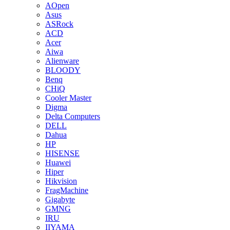
AOpen
Asus
ASRock
ACD
Acer
Aiwa
Alienware
BLOODY
Benq
CHiQ
Cooler Master
Digma
Delta Computers
DELL
Dahua
HP
HISENSE
Huawei
Hiper
Hikvision
FragMachine
Gigabyte
GMNG
IRU
IIYAMA