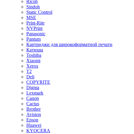
Ricoh
Sindoh
Static Control
MSE
Print-Rite
NVPrint
Panasonic
Pantum
Картриджи для широкоформатной печати
Катюша
Toshiba
Xiaomi
Xerox
T2
Deli
COPYRITE
Digma
Lexmark
Canon
Cactus
Brother
Avision
Epson
Huawei
KYOCERA