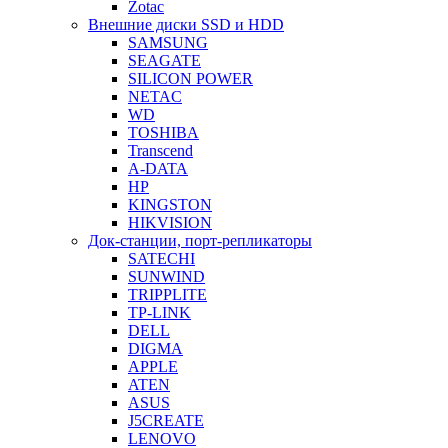
Zotac
Внешние диски SSD и HDD
SAMSUNG
SEAGATE
SILICON POWER
NETAC
WD
TOSHIBA
Transcend
A-DATA
HP
KINGSTON
HIKVISION
Док-станции, порт-репликаторы
SATECHI
SUNWIND
TRIPPLITE
TP-LINK
DELL
DIGMA
APPLE
ATEN
ASUS
J5CREATE
LENOVO