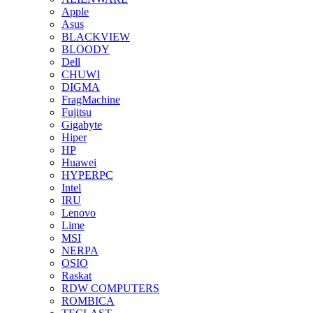
Apple
Asus
BLACKVIEW
BLOODY
Dell
CHUWI
DIGMA
FragMachine
Fujitsu
Gigabyte
Hiper
HP
Huawei
HYPERPC
Intel
IRU
Lenovo
Lime
MSI
NERPA
OSIO
Raskat
RDW COMPUTERS
ROMBICA