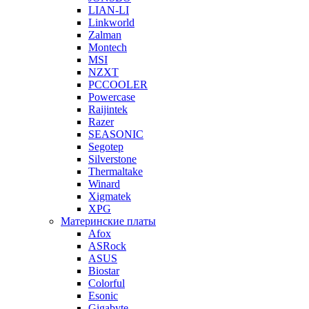
LIAN-LI
Linkworld
Zalman
Montech
MSI
NZXT
PCCOOLER
Powercase
Raijintek
Razer
SEASONIC
Segotep
Silverstone
Thermaltake
Winard
Xigmatek
XPG
Материнские платы
Afox
ASRock
ASUS
Biostar
Colorful
Esonic
Gigabyte