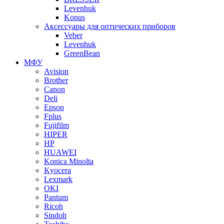
Levenhuk
Konus
Аксессуары для оптических приборов
Veber
Levenhuk
GreenBean
МФУ
Avision
Brother
Canon
Deli
Epson
Fplus
Fujifilm
HIPER
HP
HUAWEI
Konica Minolta
Kyocera
Lexmark
OKI
Pantum
Ricoh
Sindoh