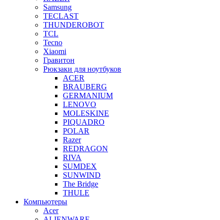
Samsung
TECLAST
THUNDEROBOT
TCL
Tecno
Xiaomi
Гравитон
Рюкзаки для ноутбуков
ACER
BRAUBERG
GERMANIUM
LENOVO
MOLESKINE
PIQUADRO
POLAR
Razer
REDRAGON
RIVA
SUMDEX
SUNWIND
The Bridge
THULE
Компьютеры
Acer
ALIENWARE