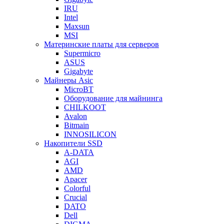
IRU
Intel
Maxsun
MSI
Материнские платы для серверов
Supermicro
ASUS
Gigabyte
Майнеры Asic
MicroBT
Оборудование для майнинга
CHILKOOT
Avalon
Bitmain
INNOSILICON
Накопители SSD
A-DATA
AGI
AMD
Apacer
Colorful
Crucial
DATO
Dell