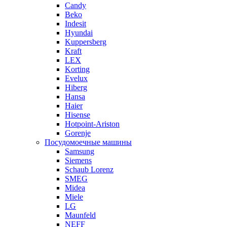
Candy
Beko
Indesit
Hyundai
Kuppersberg
Kraft
LEX
Korting
Evelux
Hiberg
Hansa
Haier
Hisense
Hotpoint-Ariston
Gorenje
Посудомоечные машины
Samsung
Siemens
Schaub Lorenz
SMEG
Midea
Miele
LG
Maunfeld
NEFF