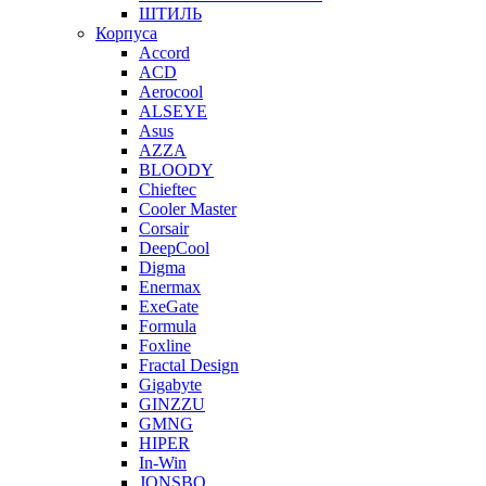
ШТИЛЬ
Корпуса
Accord
ACD
Aerocool
ALSEYE
Asus
AZZA
BLOODY
Chieftec
Cooler Master
Corsair
DeepCool
Digma
Enermax
ExeGate
Formula
Foxline
Fractal Design
Gigabyte
GINZZU
GMNG
HIPER
In-Win
JONSBO