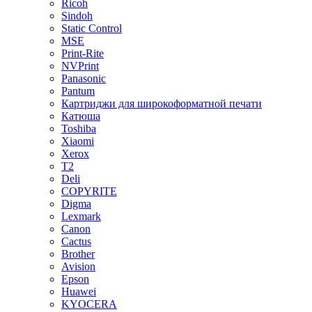
Ricoh
Sindoh
Static Control
MSE
Print-Rite
NVPrint
Panasonic
Pantum
Картриджи для широкоформатной печати
Катюша
Toshiba
Xiaomi
Xerox
T2
Deli
COPYRITE
Digma
Lexmark
Canon
Cactus
Brother
Avision
Epson
Huawei
KYOCERA