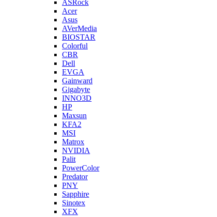
ASRock
Acer
Asus
AVerMedia
BIOSTAR
Colorful
CBR
Dell
EVGA
Gainward
Gigabyte
INNO3D
HP
Maxsun
KFA2
MSI
Matrox
NVIDIA
Palit
PowerColor
Predator
PNY
Sapphire
Sinotex
XFX