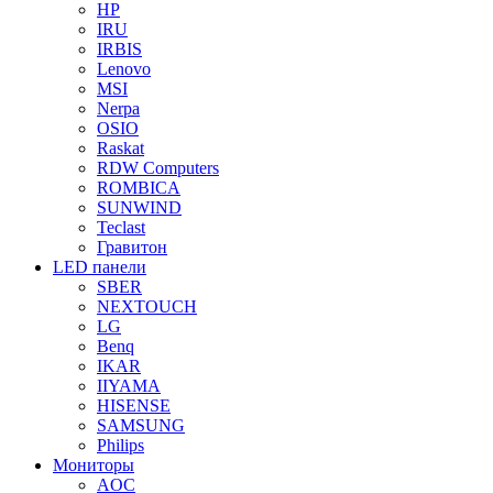
HP
IRU
IRBIS
Lenovo
MSI
Nerpa
OSIO
Raskat
RDW Computers
ROMBICA
SUNWIND
Teclast
Гравитон
LED панели
SBER
NEXTOUCH
LG
Benq
IKAR
IIYAMA
HISENSE
SAMSUNG
Philips
Мониторы
AOC