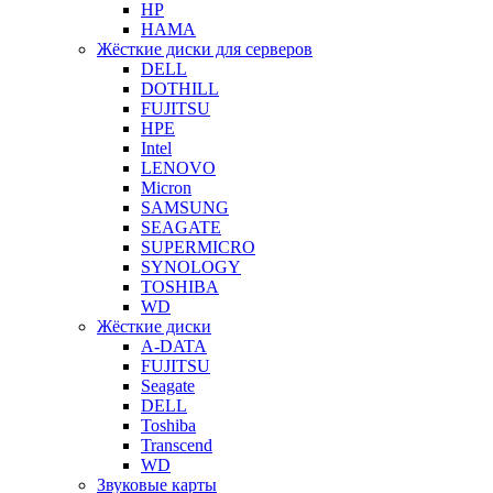
HP
HAMA
Жёсткие диски для серверов
DELL
DOTHILL
FUJITSU
HPE
Intel
LENOVO
Micron
SAMSUNG
SEAGATE
SUPERMICRO
SYNOLOGY
TOSHIBA
WD
Жёсткие диски
A-DATA
FUJITSU
Seagate
DELL
Toshiba
Transcend
WD
Звуковые карты