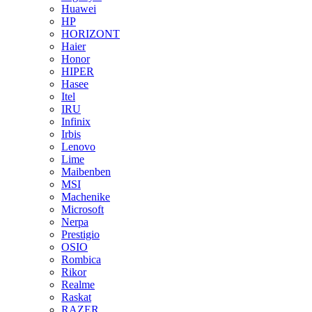
Huawei
HP
HORIZONT
Haier
Honor
HIPER
Hasee
Itel
IRU
Infinix
Irbis
Lenovo
Lime
Maibenben
MSI
Machenike
Microsoft
Nerpa
Prestigio
OSIO
Rombica
Rikor
Realme
Raskat
RAZER