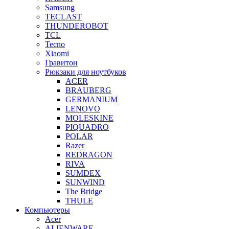
Samsung
TECLAST
THUNDEROBOT
TCL
Tecno
Xiaomi
Гравитон
Рюкзаки для ноутбуков
ACER
BRAUBERG
GERMANIUM
LENOVO
MOLESKINE
PIQUADRO
POLAR
Razer
REDRAGON
RIVA
SUMDEX
SUNWIND
The Bridge
THULE
Компьютеры
Acer
ALIENWARE