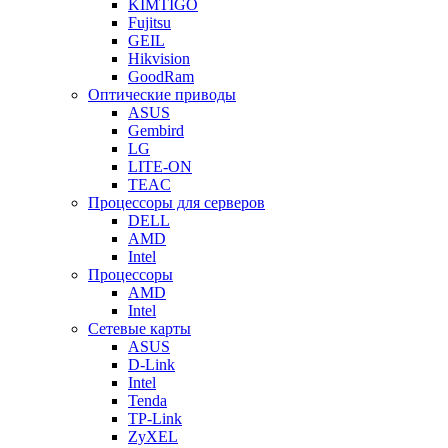
KIMTIGO
Fujitsu
GEIL
Hikvision
GoodRam
Оптические приводы
ASUS
Gembird
LG
LITE-ON
TEAC
Процессоры для серверов
DELL
AMD
Intel
Процессоры
AMD
Intel
Сетевые карты
ASUS
D-Link
Intel
Tenda
TP-Link
ZyXEL