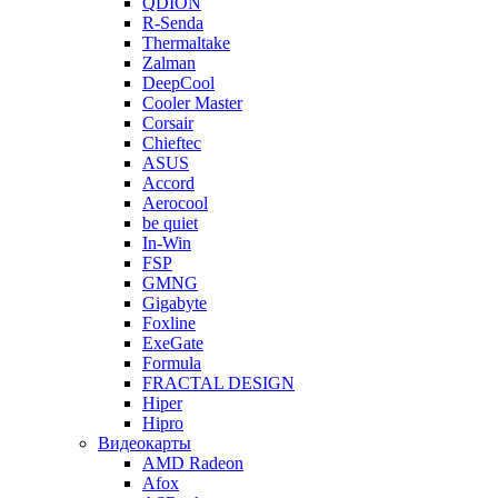
QDION
R-Senda
Thermaltake
Zalman
DeepCool
Cooler Master
Corsair
Chieftec
ASUS
Accord
Aerocool
be quiet
In-Win
FSP
GMNG
Gigabyte
Foxline
ExeGate
Formula
FRACTAL DESIGN
Hiper
Hipro
Видеокарты
AMD Radeon
Afox