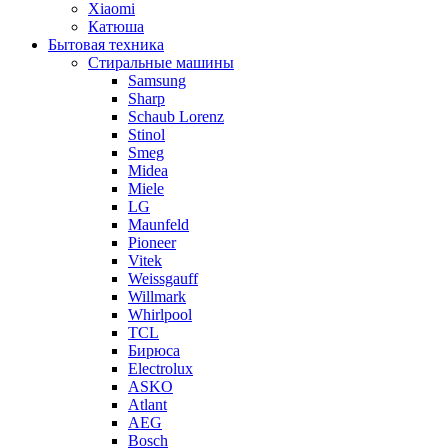
Xiaomi
Катюша
Бытовая техника
Стиральные машины
Samsung
Sharp
Schaub Lorenz
Stinol
Smeg
Midea
Miele
LG
Maunfeld
Pioneer
Vitek
Weissgauff
Willmark
Whirlpool
TCL
Бирюса
Electrolux
ASKO
Atlant
AEG
Bosch