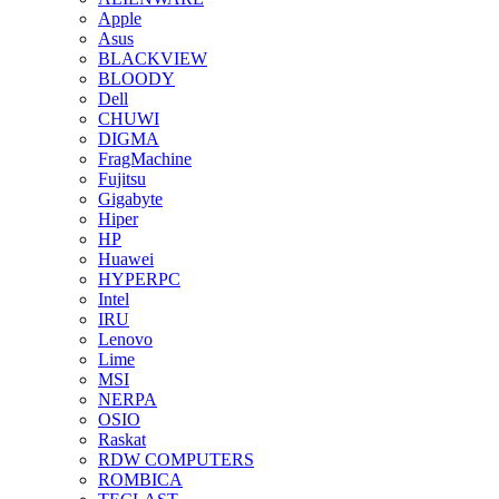
Apple
Asus
BLACKVIEW
BLOODY
Dell
CHUWI
DIGMA
FragMachine
Fujitsu
Gigabyte
Hiper
HP
Huawei
HYPERPC
Intel
IRU
Lenovo
Lime
MSI
NERPA
OSIO
Raskat
RDW COMPUTERS
ROMBICA