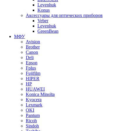
Levenhuk
Konus
Аксессуары для оптических приборов
Veber
Levenhuk
GreenBean
МФУ
Avision
Brother
Canon
Deli
Epson
Fplus
Fujifilm
HIPER
HP
HUAWEI
Konica Minolta
Kyocera
Lexmark
OKI
Pantum
Ricoh
Sindoh