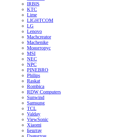
IRBIS
KTC
Lime
LIGHTCOM
LG
Lenovo
Machcreator
Machenike
Мониторус
MSI
NEC
NPC
PINEBRO
Philips
Raskat
Rombica
RDW Computers
Sunwind
Samsung
TCL
Valday
ViewSonic
Xiaomi
Бештау
Гравитон