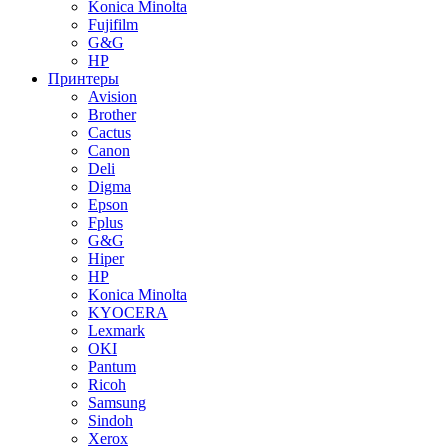
Konica Minolta
Fujifilm
G&G
HP
Принтеры
Avision
Brother
Cactus
Canon
Deli
Digma
Epson
Fplus
G&G
Hiper
HP
Konica Minolta
KYOCERA
Lexmark
OKI
Pantum
Ricoh
Samsung
Sindoh
Xerox