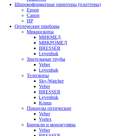
Широкоформатные принтеры (плоттеры)
Epson
Canon
HP
Оптические приборы
Микроскопы
МИКМЕД
МИКРОМЕД
BRESSER
Levenhuk
Зрительные трубы
Veber
Levenhuk
Телескопы
Sky-Watcher
Veber
BRESSER
Levenhuk
Konus
Прицелы оптические
Veber
Vortex
Бинокли и монокуляры
Veber
BRESSER