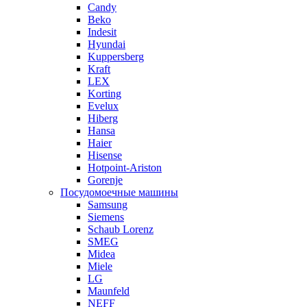
Candy
Beko
Indesit
Hyundai
Kuppersberg
Kraft
LEX
Korting
Evelux
Hiberg
Hansa
Haier
Hisense
Hotpoint-Ariston
Gorenje
Посудомоечные машины
Samsung
Siemens
Schaub Lorenz
SMEG
Midea
Miele
LG
Maunfeld
NEFF