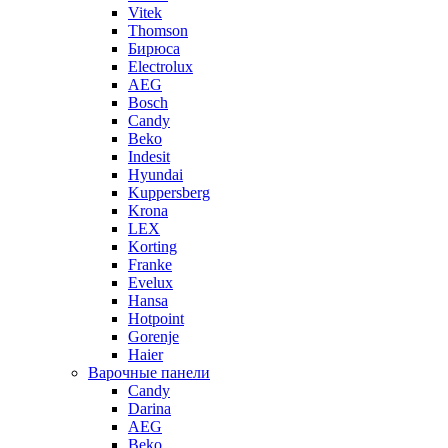
Vitek
Thomson
Бирюса
Electrolux
AEG
Bosch
Candy
Beko
Indesit
Hyundai
Kuppersberg
Krona
LEX
Korting
Franke
Evelux
Hansa
Hotpoint
Gorenje
Haier
Варочные панели
Candy
Darina
AEG
Beko