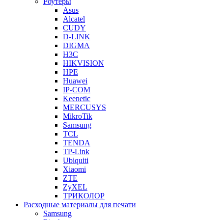
Роутеры
Asus
Alcatel
CUDY
D-LINK
DIGMA
H3C
HIKVISION
HPE
Huawei
IP-COM
Keenetic
MERCUSYS
MikroTik
Samsung
TCL
TENDA
TP-Link
Ubiquiti
Xiaomi
ZTE
ZyXEL
ТРИКОЛОР
Расходные материалы для печати
Samsung