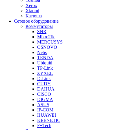
Toshiba
Xerox
Xiaomi
Катюша
Сетевое оборудование
Коммутаторы
SNR
MikroTik
MERCUSYS
OSNOVO
Netis
TENDA
Ubiquiti
TP-Link
ZYXEL
D-Link
CUDY
DAHUA
CISCO
DIGMA
ASUS
IP-COM
HUAWEI
KEENETIC
F+Tech