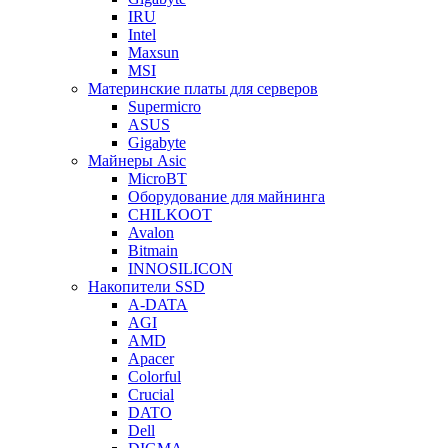
IRU
Intel
Maxsun
MSI
Материнские платы для серверов
Supermicro
ASUS
Gigabyte
Майнеры Asic
MicroBT
Оборудование для майнинга
CHILKOOT
Avalon
Bitmain
INNOSILICON
Накопители SSD
A-DATA
AGI
AMD
Apacer
Colorful
Crucial
DATO
Dell