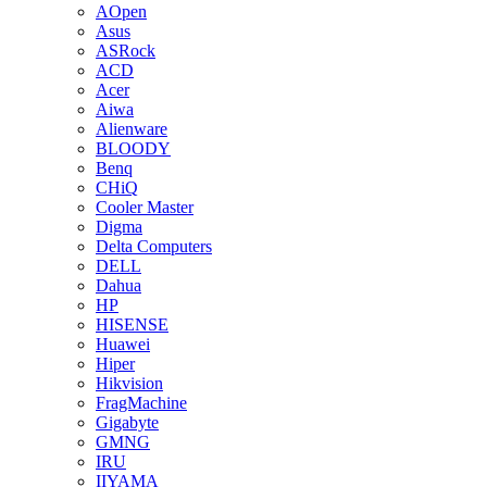
AOpen
Asus
ASRock
ACD
Acer
Aiwa
Alienware
BLOODY
Benq
CHiQ
Cooler Master
Digma
Delta Computers
DELL
Dahua
HP
HISENSE
Huawei
Hiper
Hikvision
FragMachine
Gigabyte
GMNG
IRU
IIYAMA