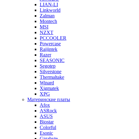
LIAN-LI
Linkworld
Zalman
Montech
MSI
NZXT
PCCOOLER
Powercase
Raijintek
Razer
SEASONIC
Segotep
Silverstone
Thermaltake
Winard
Xigmatek
XPG
Материнские платы
Afox
ASRock
ASUS
Biostar
Colorful
Esonic
Gigabyte