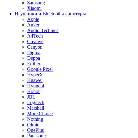
Samsung
Xiaomi
Наушники и Bluetooth-гарнитуры
Apple
Anker
Audio-Technica
A4Tech
Creative
Canyon
Digma
Deppa
Edifier
Google Pixel
HyperX
Huawei
Hyundai
Honor
JBL
Logitech
Marshall
More Choice
Nothing
Olmio
OnePlus
Panasonic