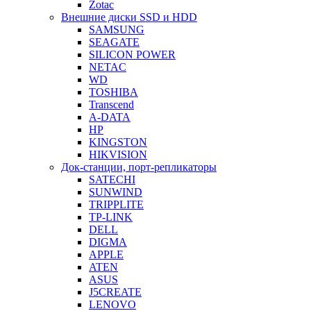
Zotac
Внешние диски SSD и HDD
SAMSUNG
SEAGATE
SILICON POWER
NETAC
WD
TOSHIBA
Transcend
A-DATA
HP
KINGSTON
HIKVISION
Док-станции, порт-репликаторы
SATECHI
SUNWIND
TRIPPLITE
TP-LINK
DELL
DIGMA
APPLE
ATEN
ASUS
J5CREATE
LENOVO