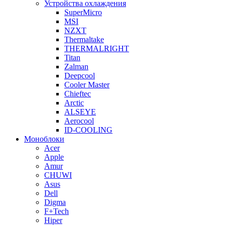
Устройства охлаждения
SuperMicro
MSI
NZXT
Thermaltake
THERMALRIGHT
Titan
Zalman
Deepcool
Cooler Master
Chieftec
Arctic
ALSEYE
Aerocool
ID-COOLING
Моноблоки
Acer
Apple
Amur
CHUWI
Asus
Dell
Digma
F+Tech
Hiper