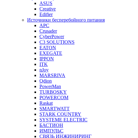
ASUS
Creative
Edifier
Источники бесперебойного питания
APC
Crusader
CyberPower
C3 SOLUTIONS
EATON
EXEGATE
IPPON
ITK
nJoy
MARSRIVA
Qdion
PowerMan
TURBOSKY
POWERCOM
Raskat
SMARTWATT
STARK COUNTRY
SYSTEME ELECTRIC
БАСТИОН
ИМПУЛЬС
СВЯЗЬ ИНЖИНИРИНГ