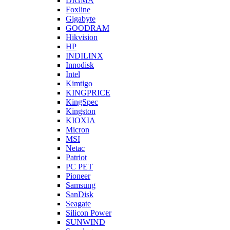
DIGMA
Foxline
Gigabyte
GOODRAM
Hikvision
HP
INDILINX
Innodisk
Intel
Kimtigo
KINGPRICE
KingSpec
Kingston
KIOXIA
Micron
MSI
Netac
Patriot
PC PET
Pioneer
Samsung
SanDisk
Seagate
Silicon Power
SUNWIND