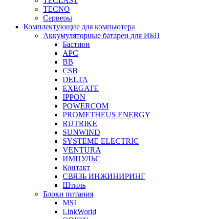
TECLAST
TECNO
Серверы
Комплектующие для компьютера
Аккумуляторные батареи для ИБП
Бастион
APC
BB
CSB
DELTA
EXEGATE
IPPON
POWERCOM
PROMETHEUS ENERGY
RUTRIKE
SUNWIND
SYSTEME ELECTRIC
VENTURA
ИМПУЛЬС
Контакт
СВЯЗЬ ИНЖИНИРИНГ
Штиль
Блоки питания
MSI
LinkWorld