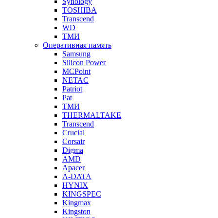
Synology
TOSHIBA
Transcend
WD
ТМИ
Оперативная память
Samsung
Silicon Power
MCPoint
NETAC
Patriot
Pat
ТМИ
THERMALTAKE
Transcend
Crucial
Corsair
Digma
AMD
Apacer
A-DATA
HYNIX
KINGSPEC
Kingmax
Kingston