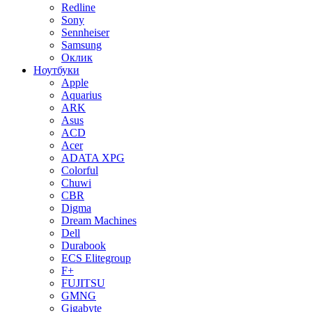
Redline
Sony
Sennheiser
Samsung
Оклик
Ноутбуки
Apple
Aquarius
ARK
Asus
ACD
Acer
ADATA XPG
Colorful
Chuwi
CBR
Digma
Dream Machines
Dell
Durabook
ECS Elitegroup
F+
FUJITSU
GMNG
Gigabyte