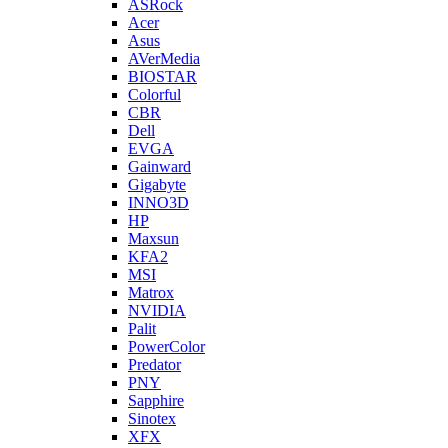
ASRock
Acer
Asus
AVerMedia
BIOSTAR
Colorful
CBR
Dell
EVGA
Gainward
Gigabyte
INNO3D
HP
Maxsun
KFA2
MSI
Matrox
NVIDIA
Palit
PowerColor
Predator
PNY
Sapphire
Sinotex
XFX