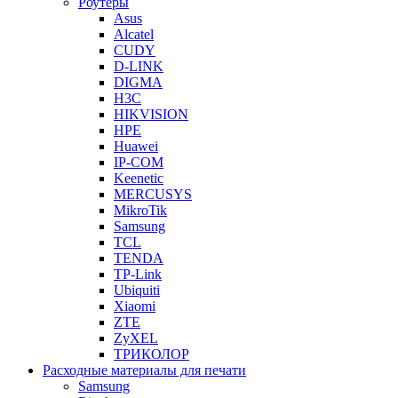
Роутеры
Asus
Alcatel
CUDY
D-LINK
DIGMA
H3C
HIKVISION
HPE
Huawei
IP-COM
Keenetic
MERCUSYS
MikroTik
Samsung
TCL
TENDA
TP-Link
Ubiquiti
Xiaomi
ZTE
ZyXEL
ТРИКОЛОР
Расходные материалы для печати
Samsung