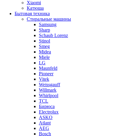
Xiaomi
Катюша
Бытовая техника
Стиральные машины
Samsung
Sharp
Schaub Lorenz
Stinol
Smeg
Midea
Miele
LG
Maunfeld
Pioneer
Vitek
Weissgauff
Willmark
Whirlpool
TCL
Бирюса
Electrolux
ASKO
Atlant
AEG
Bosch