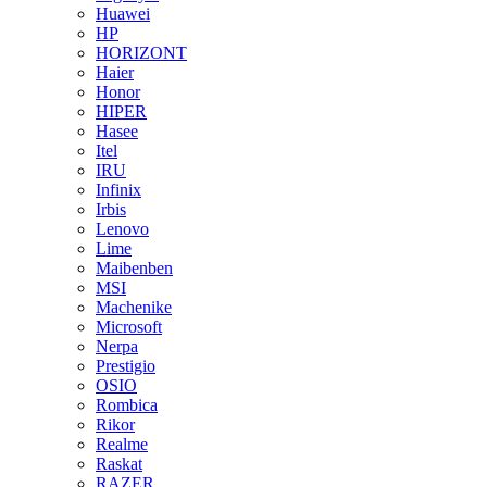
Huawei
HP
HORIZONT
Haier
Honor
HIPER
Hasee
Itel
IRU
Infinix
Irbis
Lenovo
Lime
Maibenben
MSI
Machenike
Microsoft
Nerpa
Prestigio
OSIO
Rombica
Rikor
Realme
Raskat
RAZER