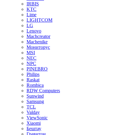
IRBIS
KTC
Lime
LIGHTCOM
LG
Lenovo
Machcreator
Machenike
Мониторус
MSI
NEC
NPC
PINEBRO
Philips
Raskat
Rombica
RDW Computers
Sunwind
Samsung
TCL
Valday
ViewSonic
Xiaomi
Бештау
Гравитон