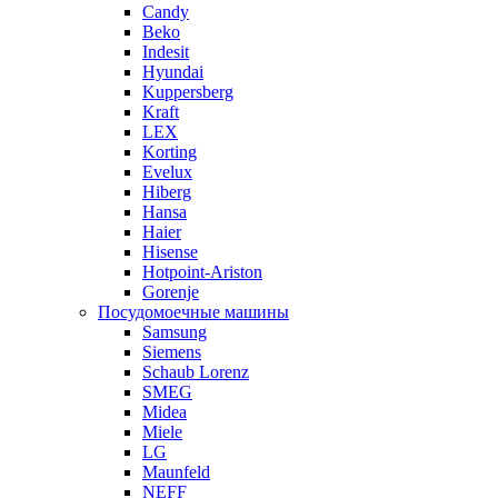
Candy
Beko
Indesit
Hyundai
Kuppersberg
Kraft
LEX
Korting
Evelux
Hiberg
Hansa
Haier
Hisense
Hotpoint-Ariston
Gorenje
Посудомоечные машины
Samsung
Siemens
Schaub Lorenz
SMEG
Midea
Miele
LG
Maunfeld
NEFF