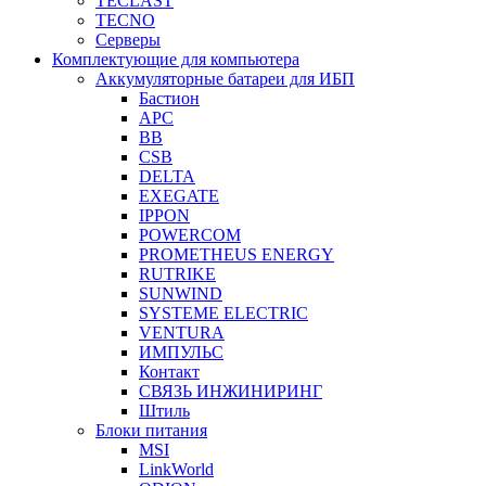
TECLAST
TECNO
Серверы
Комплектующие для компьютера
Аккумуляторные батареи для ИБП
Бастион
APC
BB
CSB
DELTA
EXEGATE
IPPON
POWERCOM
PROMETHEUS ENERGY
RUTRIKE
SUNWIND
SYSTEME ELECTRIC
VENTURA
ИМПУЛЬС
Контакт
СВЯЗЬ ИНЖИНИРИНГ
Штиль
Блоки питания
MSI
LinkWorld