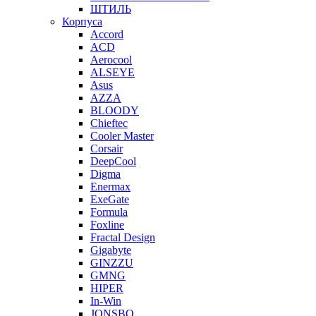
ШТИЛЬ
Корпуса
Accord
ACD
Aerocool
ALSEYE
Asus
AZZA
BLOODY
Chieftec
Cooler Master
Corsair
DeepCool
Digma
Enermax
ExeGate
Formula
Foxline
Fractal Design
Gigabyte
GINZZU
GMNG
HIPER
In-Win
JONSBO