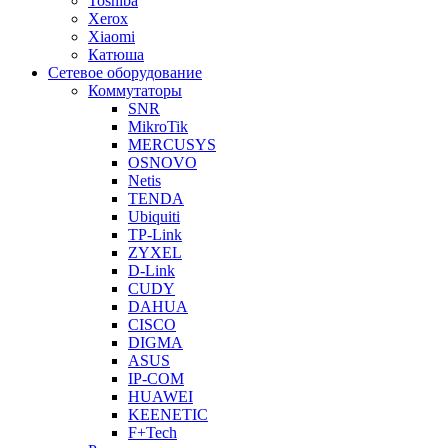
Toshiba
Xerox
Xiaomi
Катюша
Сетевое оборудование
Коммутаторы
SNR
MikroTik
MERCUSYS
OSNOVO
Netis
TENDA
Ubiquiti
TP-Link
ZYXEL
D-Link
CUDY
DAHUA
CISCO
DIGMA
ASUS
IP-COM
HUAWEI
KEENETIC
F+Tech