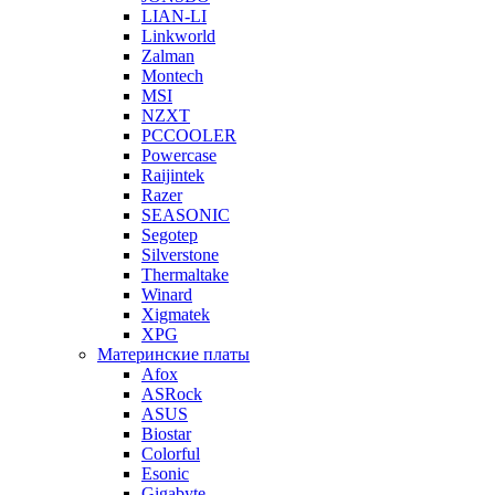
LIAN-LI
Linkworld
Zalman
Montech
MSI
NZXT
PCCOOLER
Powercase
Raijintek
Razer
SEASONIC
Segotep
Silverstone
Thermaltake
Winard
Xigmatek
XPG
Материнские платы
Afox
ASRock
ASUS
Biostar
Colorful
Esonic
Gigabyte