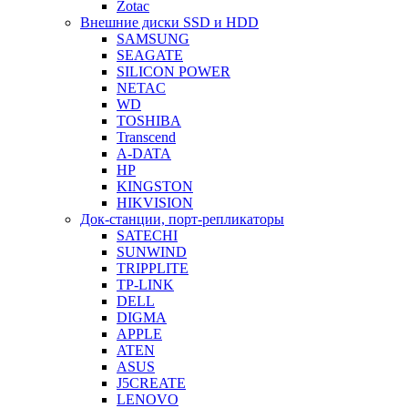
Zotac
Внешние диски SSD и HDD
SAMSUNG
SEAGATE
SILICON POWER
NETAC
WD
TOSHIBA
Transcend
A-DATA
HP
KINGSTON
HIKVISION
Док-станции, порт-репликаторы
SATECHI
SUNWIND
TRIPPLITE
TP-LINK
DELL
DIGMA
APPLE
ATEN
ASUS
J5CREATE
LENOVO