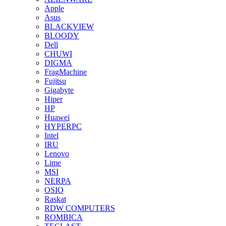
Apple
Asus
BLACKVIEW
BLOODY
Dell
CHUWI
DIGMA
FragMachine
Fujitsu
Gigabyte
Hiper
HP
Huawei
HYPERPC
Intel
IRU
Lenovo
Lime
MSI
NERPA
OSIO
Raskat
RDW COMPUTERS
ROMBICA