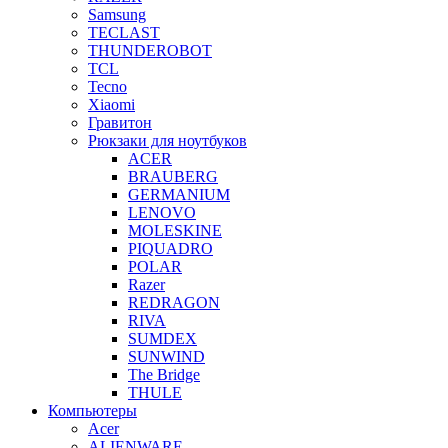
Samsung
TECLAST
THUNDEROBOT
TCL
Tecno
Xiaomi
Гравитон
Рюкзаки для ноутбуков
ACER
BRAUBERG
GERMANIUM
LENOVO
MOLESKINE
PIQUADRO
POLAR
Razer
REDRAGON
RIVA
SUMDEX
SUNWIND
The Bridge
THULE
Компьютеры
Acer
ALIENWARE