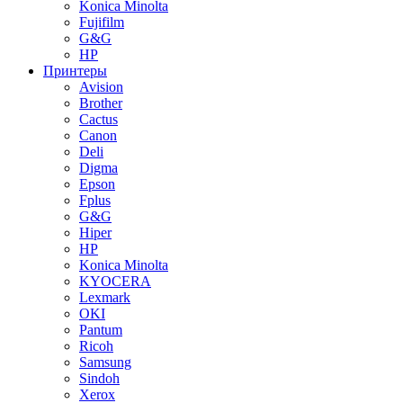
Konica Minolta
Fujifilm
G&G
HP
Принтеры
Avision
Brother
Cactus
Canon
Deli
Digma
Epson
Fplus
G&G
Hiper
HP
Konica Minolta
KYOCERA
Lexmark
OKI
Pantum
Ricoh
Samsung
Sindoh
Xerox