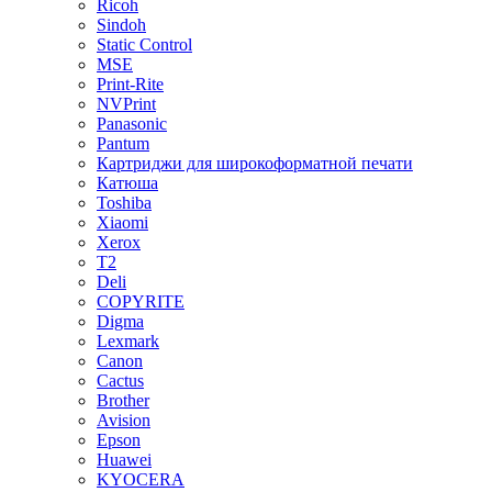
Ricoh
Sindoh
Static Control
MSE
Print-Rite
NVPrint
Panasonic
Pantum
Картриджи для широкоформатной печати
Катюша
Toshiba
Xiaomi
Xerox
T2
Deli
COPYRITE
Digma
Lexmark
Canon
Cactus
Brother
Avision
Epson
Huawei
KYOCERA