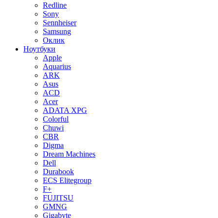
Redline
Sony
Sennheiser
Samsung
Оклик
Ноутбуки
Apple
Aquarius
ARK
Asus
ACD
Acer
ADATA XPG
Colorful
Chuwi
CBR
Digma
Dream Machines
Dell
Durabook
ECS Elitegroup
F+
FUJITSU
GMNG
Gigabyte