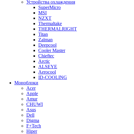
Устройства охлаждения
SuperMicro
MSI
NZXT
Thermaltake
THERMALRIGHT
Titan
Zalman
Deepcool
Cooler Master
Chieftec
Arctic
ALSEYE
Aerocool
ID-COOLING
Моноблоки
Acer
Apple
Amur
CHUWI
Asus
Dell
Digma
F+Tech
Hiper