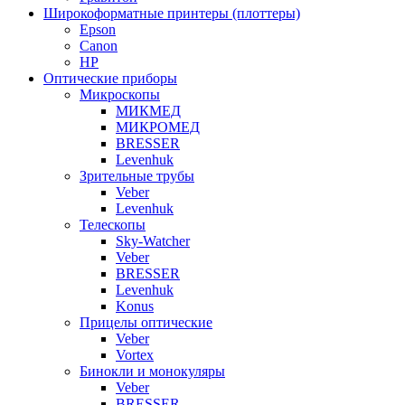
Широкоформатные принтеры (плоттеры)
Epson
Canon
HP
Оптические приборы
Микроскопы
МИКМЕД
МИКРОМЕД
BRESSER
Levenhuk
Зрительные трубы
Veber
Levenhuk
Телескопы
Sky-Watcher
Veber
BRESSER
Levenhuk
Konus
Прицелы оптические
Veber
Vortex
Бинокли и монокуляры
Veber
BRESSER