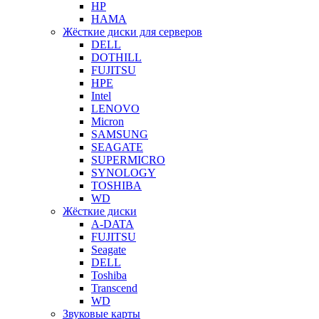
HP
HAMA
Жёсткие диски для серверов
DELL
DOTHILL
FUJITSU
HPE
Intel
LENOVO
Micron
SAMSUNG
SEAGATE
SUPERMICRO
SYNOLOGY
TOSHIBA
WD
Жёсткие диски
A-DATA
FUJITSU
Seagate
DELL
Toshiba
Transcend
WD
Звуковые карты