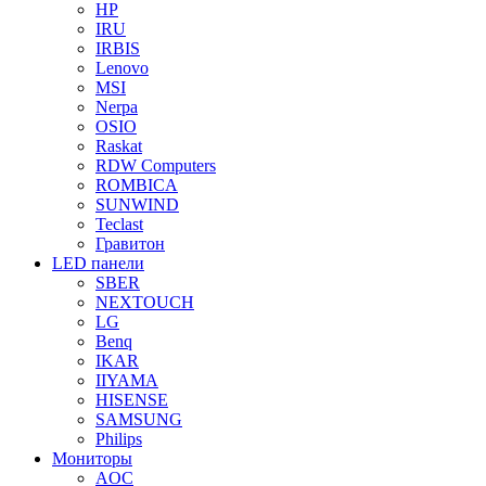
HP
IRU
IRBIS
Lenovo
MSI
Nerpa
OSIO
Raskat
RDW Computers
ROMBICA
SUNWIND
Teclast
Гравитон
LED панели
SBER
NEXTOUCH
LG
Benq
IKAR
IIYAMA
HISENSE
SAMSUNG
Philips
Мониторы
AOC