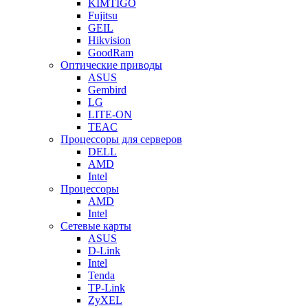
KIMTIGO
Fujitsu
GEIL
Hikvision
GoodRam
Оптические приводы
ASUS
Gembird
LG
LITE-ON
TEAC
Процессоры для серверов
DELL
AMD
Intel
Процессоры
AMD
Intel
Сетевые карты
ASUS
D-Link
Intel
Tenda
TP-Link
ZyXEL