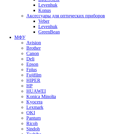
Levenhuk
Konus
Аксессуары для оптических приборов
Veber
Levenhuk
GreenBean
МФУ
Avision
Brother
Canon
Deli
Epson
Fplus
Fujifilm
HIPER
HP
HUAWEI
Konica Minolta
Kyocera
Lexmark
OKI
Pantum
Ricoh
Sindoh