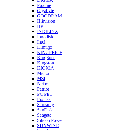
DIGMA
Foxline
Gigabyte
GOODRAM
Hikvision
HP
INDILINX
Innodisk
Intel
Kimtigo
KINGPRICE
KingSpec
Kingston
KIOXIA
Micron
MSI
Netac
Patriot
PC PET
Pioneer
Samsung
SanDisk
Seagate
Silicon Power
SUNWIND