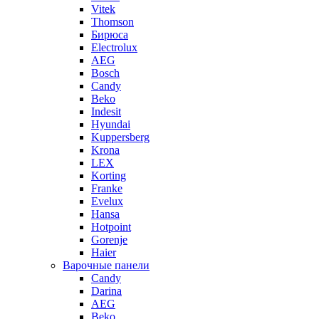
Vitek
Thomson
Бирюса
Electrolux
AEG
Bosch
Candy
Beko
Indesit
Hyundai
Kuppersberg
Krona
LEX
Korting
Franke
Evelux
Hansa
Hotpoint
Gorenje
Haier
Варочные панели
Candy
Darina
AEG
Beko