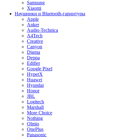
Samsung
Xiaomi
Наушники и Bluetooth-гарнитуры
Apple
Anker
Audio-Technica
A4Tech
Creative
Canyon
Digma
Deppa
Edifier
Google Pixel
HyperX
Huawei
Hyundai
Honor
JBL
Logitech
Marshall
More Choice
Nothing
Olmio
OnePlus
Panasonic