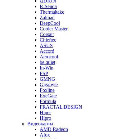
QDION
R-Senda
Thermaltake
Zalman
DeepCool
Cooler Master
Corsair
Chieftec
ASUS
Accord
Aerocool
be quiet
In-Win
FSP
GMNG
Gigabyte
Foxline
ExeGate
Formula
FRACTAL DESIGN
Hiper
Hipro
Видеокарты
AMD Radeon
Afox