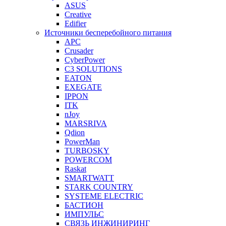
ASUS
Creative
Edifier
Источники бесперебойного питания
APC
Crusader
CyberPower
C3 SOLUTIONS
EATON
EXEGATE
IPPON
ITK
nJoy
MARSRIVA
Qdion
PowerMan
TURBOSKY
POWERCOM
Raskat
SMARTWATT
STARK COUNTRY
SYSTEME ELECTRIC
БАСТИОН
ИМПУЛЬС
СВЯЗЬ ИНЖИНИРИНГ