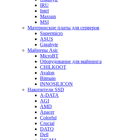
IRU
Intel
Maxsun
MSI
Материнские платы для серверов
Supermicro
ASUS
Gigabyte
Майнеры Asic
MicroBT
Оборудование для майнинга
CHILKOOT
Avalon
Bitmain
INNOSILICON
Накопители SSD
A-DATA
AGI
AMD
Apacer
Colorful
Crucial
DATO
Dell