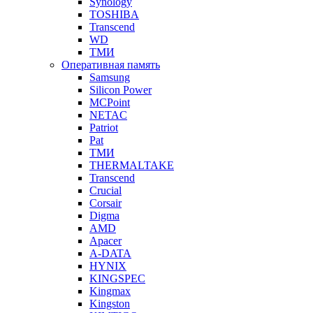
Synology
TOSHIBA
Transcend
WD
ТМИ
Оперативная память
Samsung
Silicon Power
MCPoint
NETAC
Patriot
Pat
ТМИ
THERMALTAKE
Transcend
Crucial
Corsair
Digma
AMD
Apacer
A-DATA
HYNIX
KINGSPEC
Kingmax
Kingston