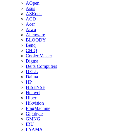
AOpen
Asus
ASRock
ACD
Acer
Aiwa
Alienware
BLOODY
Benq
CHiQ
Cooler Master
Digma
Delta Computers
DELL
Dahua
HP
HISENSE
Huawei
Hiper
Hikvision
FragMachine
Gigabyte
GMNG
IRU
IIYAMA