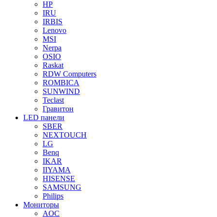
HP
IRU
IRBIS
Lenovo
MSI
Nerpa
OSIO
Raskat
RDW Computers
ROMBICA
SUNWIND
Teclast
Гравитон
LED панели
SBER
NEXTOUCH
LG
Benq
IKAR
IIYAMA
HISENSE
SAMSUNG
Philips
Мониторы
AOC