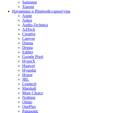
Samsung
Xiaomi
Наушники и Bluetooth-гарнитуры
Apple
Anker
Audio-Technica
A4Tech
Creative
Canyon
Digma
Deppa
Edifier
Google Pixel
HyperX
Huawei
Hyundai
Honor
JBL
Logitech
Marshall
More Choice
Nothing
Olmio
OnePlus
Panasonic