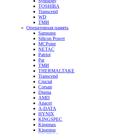
Synology
TOSHIBA
Transcend
WD
ТМИ
Оперативная память
Samsung
Silicon Power
MCPoint
NETAC
Patriot
Pat
ТМИ
THERMALTAKE
Transcend
Crucial
Corsair
Digma
AMD
Apacer
A-DATA
HYNIX
KINGSPEC
Kingmax
Kingston