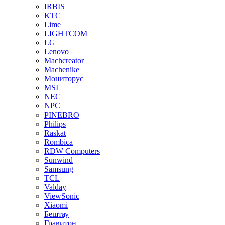
IRBIS
KTC
Lime
LIGHTCOM
LG
Lenovo
Machcreator
Machenike
Мониторус
MSI
NEC
NPC
PINEBRO
Philips
Raskat
Rombica
RDW Computers
Sunwind
Samsung
TCL
Valday
ViewSonic
Xiaomi
Бештау
Гравитон