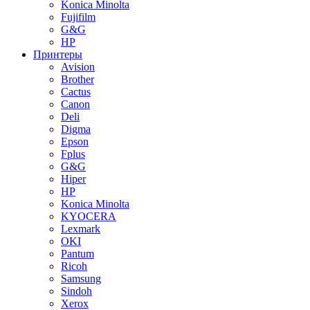
Konica Minolta
Fujifilm
G&G
HP
Принтеры
Avision
Brother
Cactus
Canon
Deli
Digma
Epson
Fplus
G&G
Hiper
HP
Konica Minolta
KYOCERA
Lexmark
OKI
Pantum
Ricoh
Samsung
Sindoh
Xerox