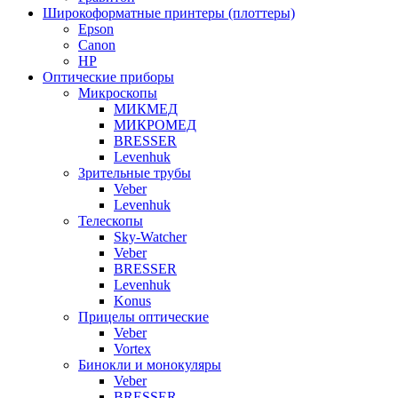
Широкоформатные принтеры (плоттеры)
Epson
Canon
HP
Оптические приборы
Микроскопы
МИКМЕД
МИКРОМЕД
BRESSER
Levenhuk
Зрительные трубы
Veber
Levenhuk
Телескопы
Sky-Watcher
Veber
BRESSER
Levenhuk
Konus
Прицелы оптические
Veber
Vortex
Бинокли и монокуляры
Veber
BRESSER