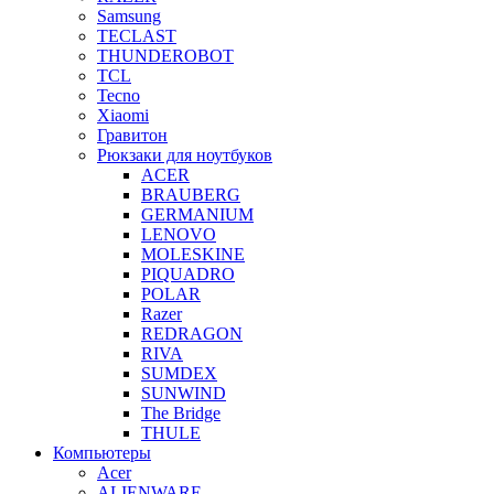
Samsung
TECLAST
THUNDEROBOT
TCL
Tecno
Xiaomi
Гравитон
Рюкзаки для ноутбуков
ACER
BRAUBERG
GERMANIUM
LENOVO
MOLESKINE
PIQUADRO
POLAR
Razer
REDRAGON
RIVA
SUMDEX
SUNWIND
The Bridge
THULE
Компьютеры
Acer
ALIENWARE