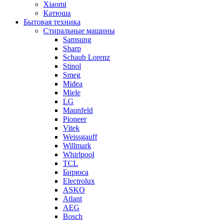
Xiaomi
Катюша
Бытовая техника
Стиральные машины
Samsung
Sharp
Schaub Lorenz
Stinol
Smeg
Midea
Miele
LG
Maunfeld
Pioneer
Vitek
Weissgauff
Willmark
Whirlpool
TCL
Бирюса
Electrolux
ASKO
Atlant
AEG
Bosch