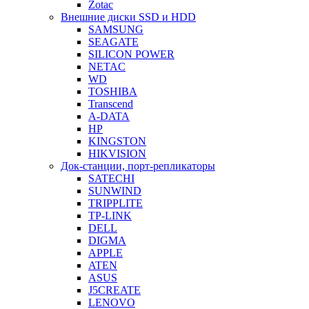
Zotac
Внешние диски SSD и HDD
SAMSUNG
SEAGATE
SILICON POWER
NETAC
WD
TOSHIBA
Transcend
A-DATA
HP
KINGSTON
HIKVISION
Док-станции, порт-репликаторы
SATECHI
SUNWIND
TRIPPLITE
TP-LINK
DELL
DIGMA
APPLE
ATEN
ASUS
J5CREATE
LENOVO