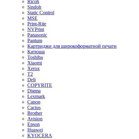
Ricoh
Sindoh
Static Control
MSE
Print-Rite
NVPrint
Panasonic
Pantum
Картриджи для широкоформатной печати
Катюша
Toshiba
Xiaomi
Xerox
T2
Deli
COPYRITE
Digma
Lexmark
Canon
Cactus
Brother
Avision
Epson
Huawei
KYOCERA