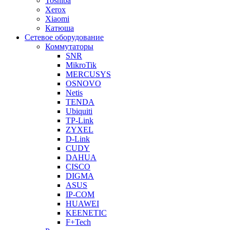
Toshiba
Xerox
Xiaomi
Катюша
Сетевое оборудование
Коммутаторы
SNR
MikroTik
MERCUSYS
OSNOVO
Netis
TENDA
Ubiquiti
TP-Link
ZYXEL
D-Link
CUDY
DAHUA
CISCO
DIGMA
ASUS
IP-COM
HUAWEI
KEENETIC
F+Tech