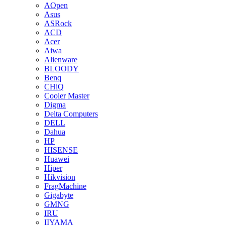
AOpen
Asus
ASRock
ACD
Acer
Aiwa
Alienware
BLOODY
Benq
CHiQ
Cooler Master
Digma
Delta Computers
DELL
Dahua
HP
HISENSE
Huawei
Hiper
Hikvision
FragMachine
Gigabyte
GMNG
IRU
IIYAMA