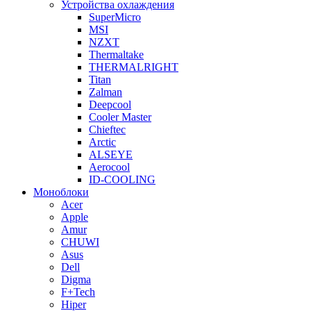
Устройства охлаждения
SuperMicro
MSI
NZXT
Thermaltake
THERMALRIGHT
Titan
Zalman
Deepcool
Cooler Master
Chieftec
Arctic
ALSEYE
Aerocool
ID-COOLING
Моноблоки
Acer
Apple
Amur
CHUWI
Asus
Dell
Digma
F+Tech
Hiper