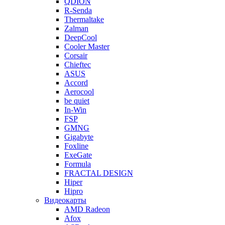
QDION
R-Senda
Thermaltake
Zalman
DeepCool
Cooler Master
Corsair
Chieftec
ASUS
Accord
Aerocool
be quiet
In-Win
FSP
GMNG
Gigabyte
Foxline
ExeGate
Formula
FRACTAL DESIGN
Hiper
Hipro
Видеокарты
AMD Radeon
Afox