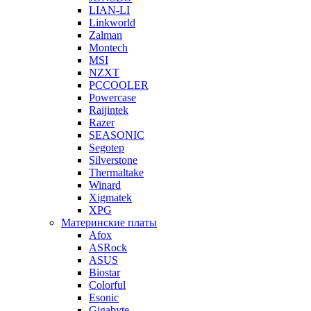
LIAN-LI
Linkworld
Zalman
Montech
MSI
NZXT
PCCOOLER
Powercase
Raijintek
Razer
SEASONIC
Segotep
Silverstone
Thermaltake
Winard
Xigmatek
XPG
Материнские платы
Afox
ASRock
ASUS
Biostar
Colorful
Esonic
Gigabyte