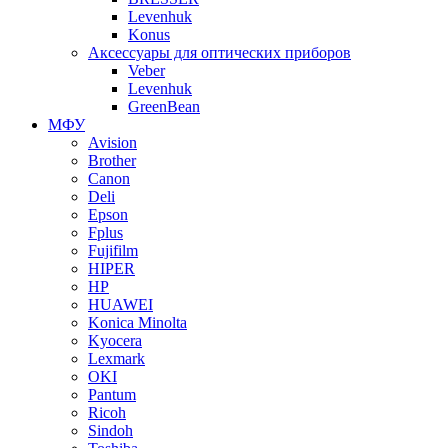
Levenhuk
Konus
Аксессуары для оптических приборов
Veber
Levenhuk
GreenBean
МФУ
Avision
Brother
Canon
Deli
Epson
Fplus
Fujifilm
HIPER
HP
HUAWEI
Konica Minolta
Kyocera
Lexmark
OKI
Pantum
Ricoh
Sindoh