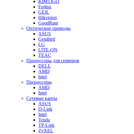
KIMTIGO
Fujitsu
GEIL
Hikvision
GoodRam
Оптические приводы
ASUS
Gembird
LG
LITE-ON
TEAC
Процессоры для серверов
DELL
AMD
Intel
Процессоры
AMD
Intel
Сетевые карты
ASUS
D-Link
Intel
Tenda
TP-Link
ZyXEL