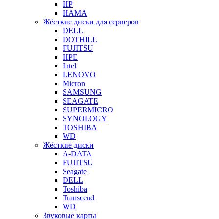
HP
HAMA
Жёсткие диски для серверов
DELL
DOTHILL
FUJITSU
HPE
Intel
LENOVO
Micron
SAMSUNG
SEAGATE
SUPERMICRO
SYNOLOGY
TOSHIBA
WD
Жёсткие диски
A-DATA
FUJITSU
Seagate
DELL
Toshiba
Transcend
WD
Звуковые карты