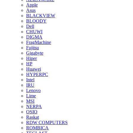
Apple
Asus
BLACKVIEW
BLOODY
Dell
CHUWI
DIGMA
FragMachine
Fujitsu
Gigabyte
Hiper
HP
Huawei
HYPERPC
Intel
IRU
Lenovo
Lime
MSI
NERPA
OSIO
Raskat
RDW COMPUTERS
ROMBICA