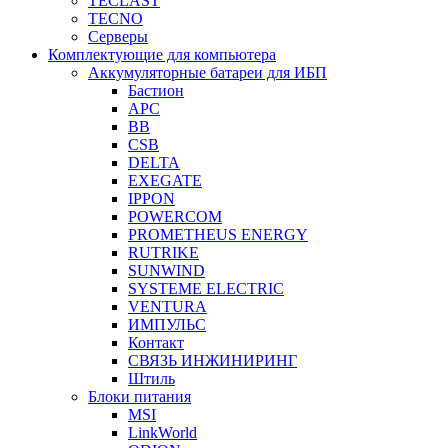
TECLAST
TECNO
Серверы
Комплектующие для компьютера
Аккумуляторные батареи для ИБП
Бастион
APC
BB
CSB
DELTA
EXEGATE
IPPON
POWERCOM
PROMETHEUS ENERGY
RUTRIKE
SUNWIND
SYSTEME ELECTRIC
VENTURA
ИМПУЛЬС
Контакт
СВЯЗЬ ИНЖИНИРИНГ
Штиль
Блоки питания
MSI
LinkWorld