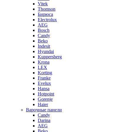
Vitek
Thomson
Бирюса
Electrolux
AEG
Bosch
Candy
Beko
Indesit
Hyundai
Kuppersberg
Krona
LEX
Korting
Franke
Evelux
Hansa
Hotpoint
Gorenje
Haier
Варочные панели
Candy
Darina
AEG
Beko