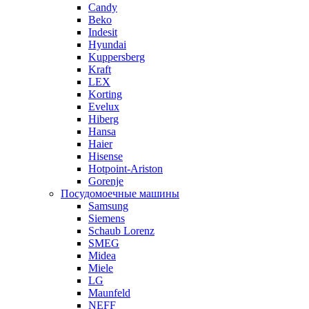
Candy
Beko
Indesit
Hyundai
Kuppersberg
Kraft
LEX
Korting
Evelux
Hiberg
Hansa
Haier
Hisense
Hotpoint-Ariston
Gorenje
Посудомоечные машины
Samsung
Siemens
Schaub Lorenz
SMEG
Midea
Miele
LG
Maunfeld
NEFF