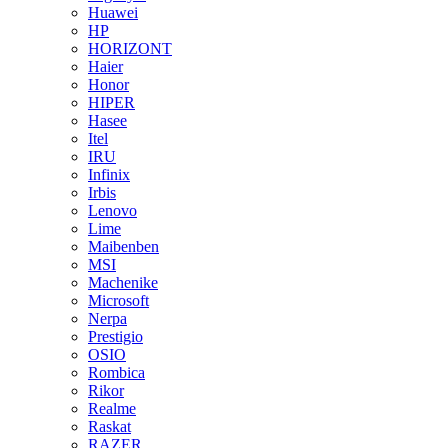
Huawei
HP
HORIZONT
Haier
Honor
HIPER
Hasee
Itel
IRU
Infinix
Irbis
Lenovo
Lime
Maibenben
MSI
Machenike
Microsoft
Nerpa
Prestigio
OSIO
Rombica
Rikor
Realme
Raskat
RAZER