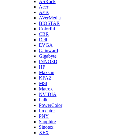
ASRock
Acer
Asus
AVerMedia
BIOSTAR
Colorful
CBR
Dell
EVGA
Gainward
Gigabyte
INNO3D
HP
Maxsun
KFA2
MSI
Matrox
NVIDIA
Palit
PowerColor
Predator
PNY
Sapphire
Sinotex
XFX