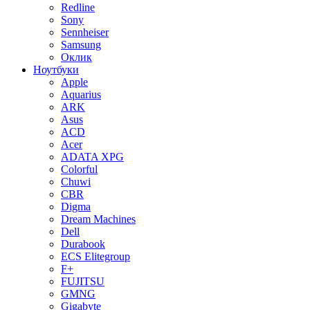
Redline
Sony
Sennheiser
Samsung
Оклик
Ноутбуки
Apple
Aquarius
ARK
Asus
ACD
Acer
ADATA XPG
Colorful
Chuwi
CBR
Digma
Dream Machines
Dell
Durabook
ECS Elitegroup
F+
FUJITSU
GMNG
Gigabyte