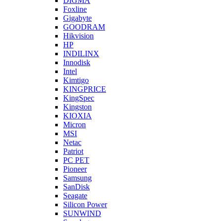
DIGMA
Foxline
Gigabyte
GOODRAM
Hikvision
HP
INDILINX
Innodisk
Intel
Kimtigo
KINGPRICE
KingSpec
Kingston
KIOXIA
Micron
MSI
Netac
Patriot
PC PET
Pioneer
Samsung
SanDisk
Seagate
Silicon Power
SUNWIND