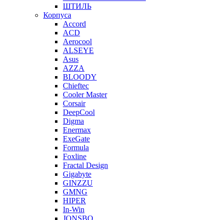
ШТИЛЬ
Корпуса
Accord
ACD
Aerocool
ALSEYE
Asus
AZZA
BLOODY
Chieftec
Cooler Master
Corsair
DeepCool
Digma
Enermax
ExeGate
Formula
Foxline
Fractal Design
Gigabyte
GINZZU
GMNG
HIPER
In-Win
JONSBO