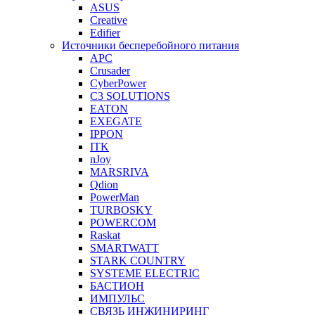
ASUS
Creative
Edifier
Источники бесперебойного питания
APC
Crusader
CyberPower
C3 SOLUTIONS
EATON
EXEGATE
IPPON
ITK
nJoy
MARSRIVA
Qdion
PowerMan
TURBOSKY
POWERCOM
Raskat
SMARTWATT
STARK COUNTRY
SYSTEME ELECTRIC
БАСТИОН
ИМПУЛЬС
СВЯЗЬ ИНЖИНИРИНГ