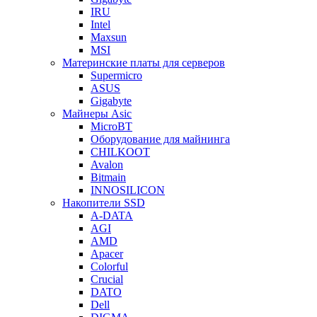
IRU
Intel
Maxsun
MSI
Материнские платы для серверов
Supermicro
ASUS
Gigabyte
Майнеры Asic
MicroBT
Оборудование для майнинга
CHILKOOT
Avalon
Bitmain
INNOSILICON
Накопители SSD
A-DATA
AGI
AMD
Apacer
Colorful
Crucial
DATO
Dell