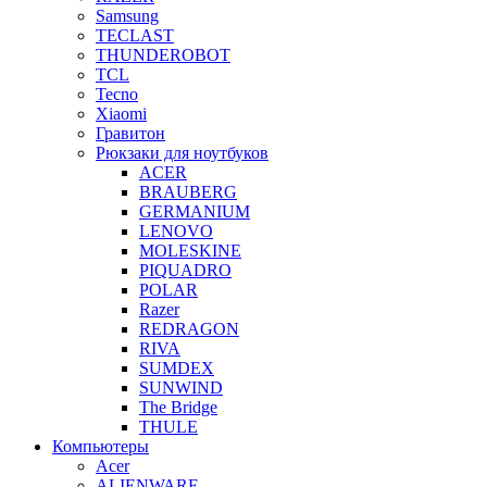
Samsung
TECLAST
THUNDEROBOT
TCL
Tecno
Xiaomi
Гравитон
Рюкзаки для ноутбуков
ACER
BRAUBERG
GERMANIUM
LENOVO
MOLESKINE
PIQUADRO
POLAR
Razer
REDRAGON
RIVA
SUMDEX
SUNWIND
The Bridge
THULE
Компьютеры
Acer
ALIENWARE