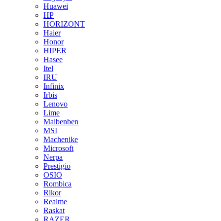
Huawei
HP
HORIZONT
Haier
Honor
HIPER
Hasee
Itel
IRU
Infinix
Irbis
Lenovo
Lime
Maibenben
MSI
Machenike
Microsoft
Nerpa
Prestigio
OSIO
Rombica
Rikor
Realme
Raskat
RAZER