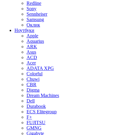
Redline
Sony
Sennheiser
Samsung
Оклик
Ноутбуки
Apple
Aquarius
ARK
Asus
ACD
Acer
ADATA XPG
Colorful
Chuwi
CBR
Digma
Dream Machines
Dell
Durabook
ECS Elitegroup
F+
FUJITSU
GMNG
Gigabyte