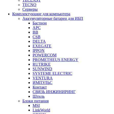
TECLAST
TECNO
Серверы
Комплектующие для компьютера
Аккумуляторные батареи для ИБП
Бастион
APC
BB
CSB
DELTA
EXEGATE
IPPON
POWERCOM
PROMETHEUS ENERGY
RUTRIKE
SUNWIND
SYSTEME ELECTRIC
VENTURA
ИМПУЛЬС
Контакт
СВЯЗЬ ИНЖИНИРИНГ
Штиль
Блоки питания
MSI
LinkWorld