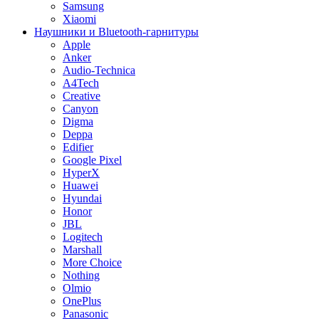
Samsung
Xiaomi
Наушники и Bluetooth-гарнитуры
Apple
Anker
Audio-Technica
A4Tech
Creative
Canyon
Digma
Deppa
Edifier
Google Pixel
HyperX
Huawei
Hyundai
Honor
JBL
Logitech
Marshall
More Choice
Nothing
Olmio
OnePlus
Panasonic