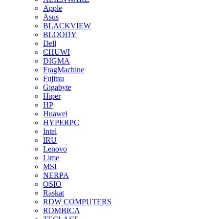
Apple
Asus
BLACKVIEW
BLOODY
Dell
CHUWI
DIGMA
FragMachine
Fujitsu
Gigabyte
Hiper
HP
Huawei
HYPERPC
Intel
IRU
Lenovo
Lime
MSI
NERPA
OSIO
Raskat
RDW COMPUTERS
ROMBICA