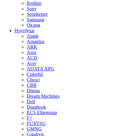
Redline
Sony
Sennheiser
Samsung
Оклик
Ноутбуки
Apple
Aquarius
ARK
Asus
ACD
Acer
ADATA XPG
Colorful
Chuwi
CBR
Digma
Dream Machines
Dell
Durabook
ECS Elitegroup
F+
FUJITSU
GMNG
Gigabyte