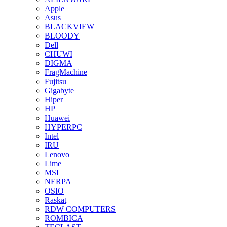
Apple
Asus
BLACKVIEW
BLOODY
Dell
CHUWI
DIGMA
FragMachine
Fujitsu
Gigabyte
Hiper
HP
Huawei
HYPERPC
Intel
IRU
Lenovo
Lime
MSI
NERPA
OSIO
Raskat
RDW COMPUTERS
ROMBICA