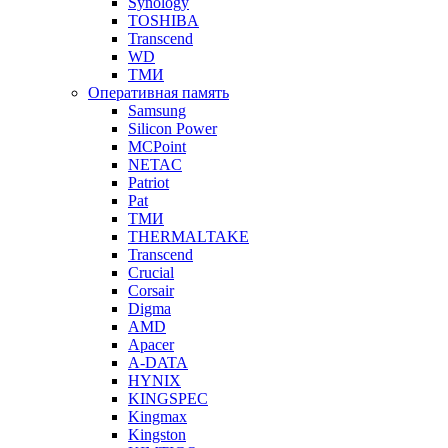
Synology
TOSHIBA
Transcend
WD
ТМИ
Оперативная память
Samsung
Silicon Power
MCPoint
NETAC
Patriot
Pat
ТМИ
THERMALTAKE
Transcend
Crucial
Corsair
Digma
AMD
Apacer
A-DATA
HYNIX
KINGSPEC
Kingmax
Kingston