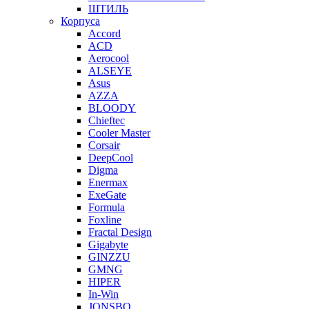
ШТИЛЬ
Корпуса
Accord
ACD
Aerocool
ALSEYE
Asus
AZZA
BLOODY
Chieftec
Cooler Master
Corsair
DeepCool
Digma
Enermax
ExeGate
Formula
Foxline
Fractal Design
Gigabyte
GINZZU
GMNG
HIPER
In-Win
JONSBO