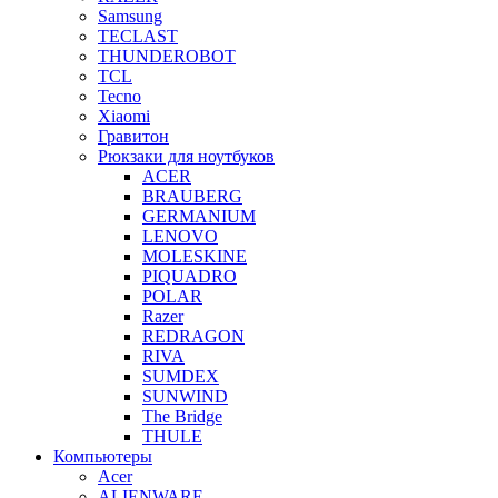
Samsung
TECLAST
THUNDEROBOT
TCL
Tecno
Xiaomi
Гравитон
Рюкзаки для ноутбуков
ACER
BRAUBERG
GERMANIUM
LENOVO
MOLESKINE
PIQUADRO
POLAR
Razer
REDRAGON
RIVA
SUMDEX
SUNWIND
The Bridge
THULE
Компьютеры
Acer
ALIENWARE