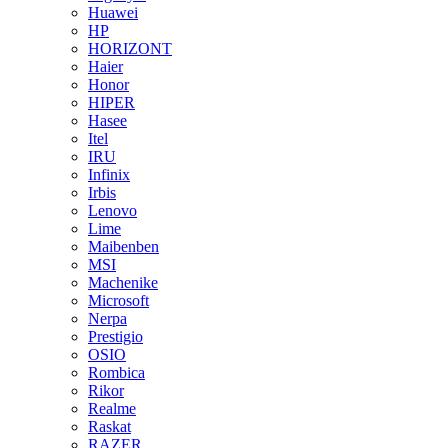
Huawei
HP
HORIZONT
Haier
Honor
HIPER
Hasee
Itel
IRU
Infinix
Irbis
Lenovo
Lime
Maibenben
MSI
Machenike
Microsoft
Nerpa
Prestigio
OSIO
Rombica
Rikor
Realme
Raskat
RAZER