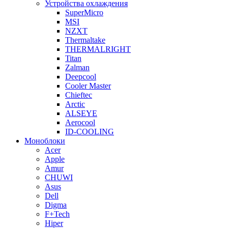
Устройства охлаждения
SuperMicro
MSI
NZXT
Thermaltake
THERMALRIGHT
Titan
Zalman
Deepcool
Cooler Master
Chieftec
Arctic
ALSEYE
Aerocool
ID-COOLING
Моноблоки
Acer
Apple
Amur
CHUWI
Asus
Dell
Digma
F+Tech
Hiper