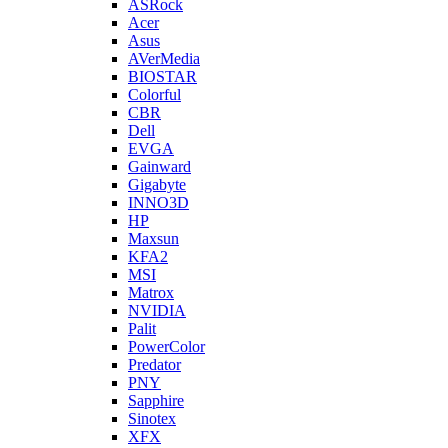
ASRock
Acer
Asus
AVerMedia
BIOSTAR
Colorful
CBR
Dell
EVGA
Gainward
Gigabyte
INNO3D
HP
Maxsun
KFA2
MSI
Matrox
NVIDIA
Palit
PowerColor
Predator
PNY
Sapphire
Sinotex
XFX