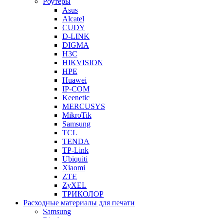
Роутеры
Asus
Alcatel
CUDY
D-LINK
DIGMA
H3C
HIKVISION
HPE
Huawei
IP-COM
Keenetic
MERCUSYS
MikroTik
Samsung
TCL
TENDA
TP-Link
Ubiquiti
Xiaomi
ZTE
ZyXEL
ТРИКОЛОР
Расходные материалы для печати
Samsung