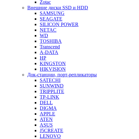
Zotac
Внешние диски SSD и HDD
SAMSUNG
SEAGATE
SILICON POWER
NETAC
WD
TOSHIBA
Transcend
A-DATA
HP
KINGSTON
HIKVISION
Док-станции, порт-репликаторы
SATECHI
SUNWIND
TRIPPLITE
TP-LINK
DELL
DIGMA
APPLE
ATEN
ASUS
J5CREATE
LENOVO