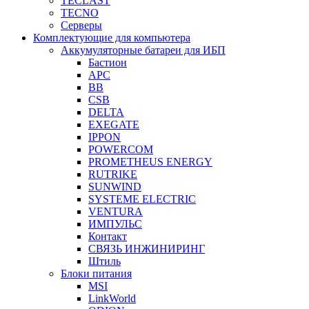
TECLAST
TECNO
Серверы
Комплектующие для компьютера
Аккумуляторные батареи для ИБП
Бастион
APC
BB
CSB
DELTA
EXEGATE
IPPON
POWERCOM
PROMETHEUS ENERGY
RUTRIKE
SUNWIND
SYSTEME ELECTRIC
VENTURA
ИМПУЛЬС
Контакт
СВЯЗЬ ИНЖИНИРИНГ
Штиль
Блоки питания
MSI
LinkWorld