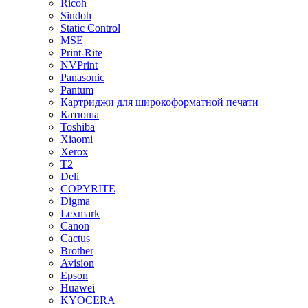
Ricoh
Sindoh
Static Control
MSE
Print-Rite
NVPrint
Panasonic
Pantum
Картриджи для широкоформатной печати
Катюша
Toshiba
Xiaomi
Xerox
T2
Deli
COPYRITE
Digma
Lexmark
Canon
Cactus
Brother
Avision
Epson
Huawei
KYOCERA