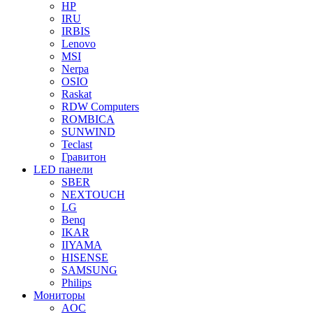
HP
IRU
IRBIS
Lenovo
MSI
Nerpa
OSIO
Raskat
RDW Computers
ROMBICA
SUNWIND
Teclast
Гравитон
LED панели
SBER
NEXTOUCH
LG
Benq
IKAR
IIYAMA
HISENSE
SAMSUNG
Philips
Мониторы
AOC