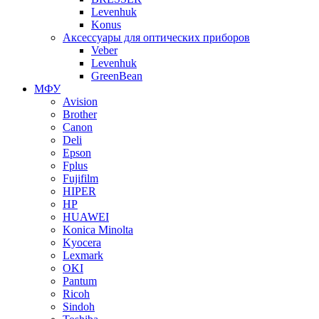
Levenhuk
Konus
Аксессуары для оптических приборов
Veber
Levenhuk
GreenBean
МФУ
Avision
Brother
Canon
Deli
Epson
Fplus
Fujifilm
HIPER
HP
HUAWEI
Konica Minolta
Kyocera
Lexmark
OKI
Pantum
Ricoh
Sindoh