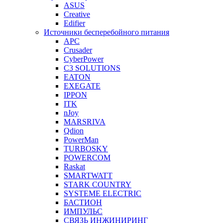
ASUS
Creative
Edifier
Источники бесперебойного питания
APC
Crusader
CyberPower
C3 SOLUTIONS
EATON
EXEGATE
IPPON
ITK
nJoy
MARSRIVA
Qdion
PowerMan
TURBOSKY
POWERCOM
Raskat
SMARTWATT
STARK COUNTRY
SYSTEME ELECTRIC
БАСТИОН
ИМПУЛЬС
СВЯЗЬ ИНЖИНИРИНГ