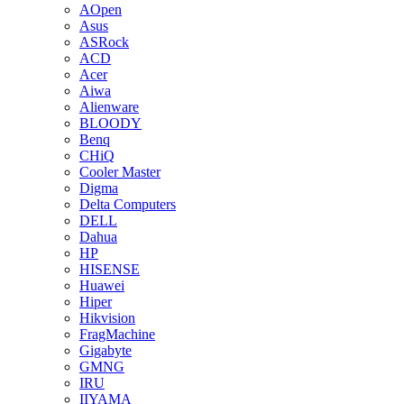
AOpen
Asus
ASRock
ACD
Acer
Aiwa
Alienware
BLOODY
Benq
CHiQ
Cooler Master
Digma
Delta Computers
DELL
Dahua
HP
HISENSE
Huawei
Hiper
Hikvision
FragMachine
Gigabyte
GMNG
IRU
IIYAMA