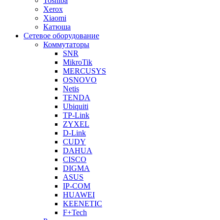
Toshiba
Xerox
Xiaomi
Катюша
Сетевое оборудование
Коммутаторы
SNR
MikroTik
MERCUSYS
OSNOVO
Netis
TENDA
Ubiquiti
TP-Link
ZYXEL
D-Link
CUDY
DAHUA
CISCO
DIGMA
ASUS
IP-COM
HUAWEI
KEENETIC
F+Tech