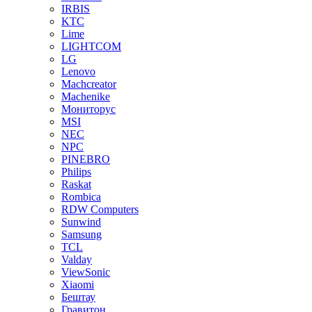
IRBIS
KTC
Lime
LIGHTCOM
LG
Lenovo
Machcreator
Machenike
Мониторус
MSI
NEC
NPC
PINEBRO
Philips
Raskat
Rombica
RDW Computers
Sunwind
Samsung
TCL
Valday
ViewSonic
Xiaomi
Бештау
Гравитон