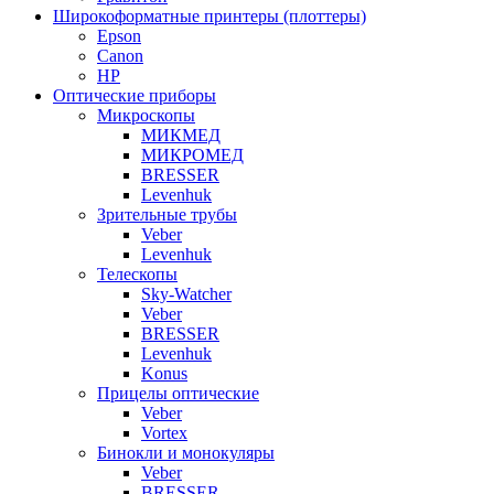
Широкоформатные принтеры (плоттеры)
Epson
Canon
HP
Оптические приборы
Микроскопы
МИКМЕД
МИКРОМЕД
BRESSER
Levenhuk
Зрительные трубы
Veber
Levenhuk
Телескопы
Sky-Watcher
Veber
BRESSER
Levenhuk
Konus
Прицелы оптические
Veber
Vortex
Бинокли и монокуляры
Veber
BRESSER