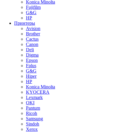
Konica Minolta
Fujifilm
G&G
HP
Принтеры
Avision
Brother
Cactus
Canon
Deli
Digma
Epson
Fplus
G&G
Hiper
HP
Konica Minolta
KYOCERA
Lexmark
OKI
Pantum
Ricoh
Samsung
Sindoh
Xerox