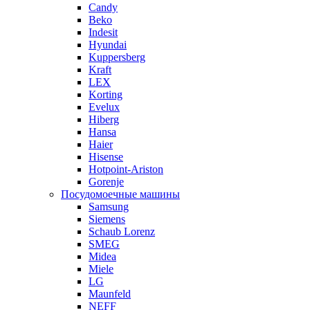
Candy
Beko
Indesit
Hyundai
Kuppersberg
Kraft
LEX
Korting
Evelux
Hiberg
Hansa
Haier
Hisense
Hotpoint-Ariston
Gorenje
Посудомоечные машины
Samsung
Siemens
Schaub Lorenz
SMEG
Midea
Miele
LG
Maunfeld
NEFF