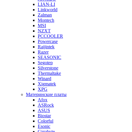
LIAN-LI
Linkworld
Zalman
Montech
MSI
NZXT
PCCOOLER
Powercase
Raijintek
Razer
SEASONIC
Segotep
Silverstone
Thermaltake
Winard
Xigmatek
XPG
Материнские платы
Afox
ASRock
ASUS
Biostar
Colorful
Esonic
Gigabyte