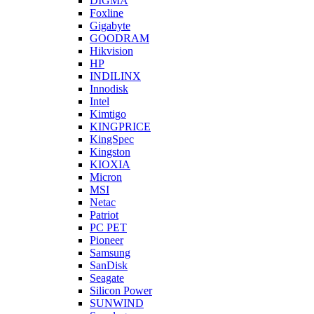
DIGMA
Foxline
Gigabyte
GOODRAM
Hikvision
HP
INDILINX
Innodisk
Intel
Kimtigo
KINGPRICE
KingSpec
Kingston
KIOXIA
Micron
MSI
Netac
Patriot
PC PET
Pioneer
Samsung
SanDisk
Seagate
Silicon Power
SUNWIND