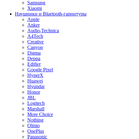
Samsung
Xiaomi
Наушники и Bluetooth-гарнитуры
Apple
Anker
Audio-Technica
A4Tech
Creative
Canyon
Digma
Deppa
Edifier
Google Pixel
HyperX
Huawei
Hyundai
Honor
JBL
Logitech
Marshall
More Choice
Nothing
Olmio
OnePlus
Panasonic