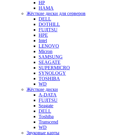
HP
HAMA
Жёсткие диски для серверов
DELL
DOTHILL
FUJITSU
HPE
Intel
LENOVO
Micron
SAMSUNG
SEAGATE
SUPERMICRO
SYNOLOGY
TOSHIBA
WD
Жёсткие диски
A-DATA
FUJITSU
Seagate
DELL
Toshiba
Transcend
WD
Звуковые карты