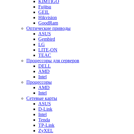
KIMTIGO
Fujitsu
GEIL
Hikvision
GoodRam
Оптические приводы
ASUS
Gembird
LG
LITE-ON
TEAC
Процессоры для серверов
DELL
AMD
Intel
Процессоры
AMD
Intel
Сетевые карты
ASUS
D-Link
Intel
Tenda
TP-Link
ZyXEL