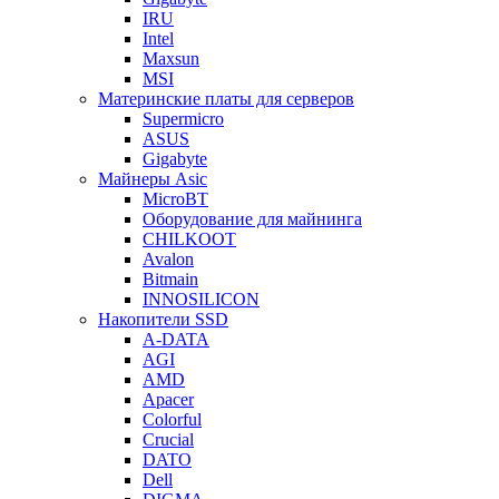
IRU
Intel
Maxsun
MSI
Материнские платы для серверов
Supermicro
ASUS
Gigabyte
Майнеры Asic
MicroBT
Оборудование для майнинга
CHILKOOT
Avalon
Bitmain
INNOSILICON
Накопители SSD
A-DATA
AGI
AMD
Apacer
Colorful
Crucial
DATO
Dell