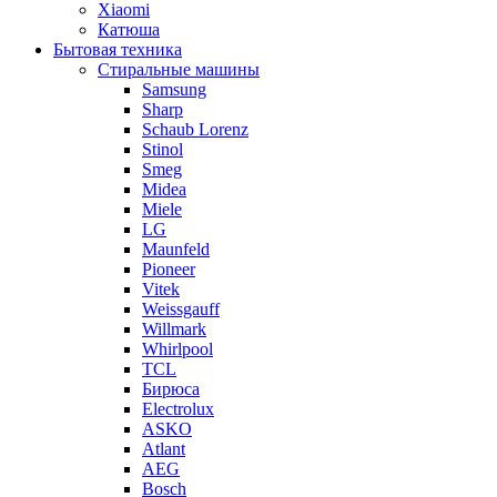
Xiaomi
Катюша
Бытовая техника
Стиральные машины
Samsung
Sharp
Schaub Lorenz
Stinol
Smeg
Midea
Miele
LG
Maunfeld
Pioneer
Vitek
Weissgauff
Willmark
Whirlpool
TCL
Бирюса
Electrolux
ASKO
Atlant
AEG
Bosch