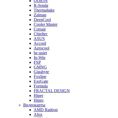
QDION
R-Senda
Thermaltake
Zalman
DeepCool
Cooler Master
Corsair
Chieftec
ASUS
Accord
Aerocool
be quiet
In-Win
FSP
GMNG
Gigabyte
Foxline
ExeGate
Formula
FRACTAL DESIGN
Hiper
Hipro
Видеокарты
AMD Radeon
Afox