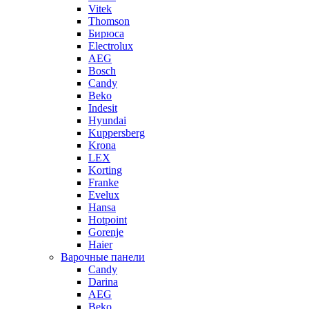
Vitek
Thomson
Бирюса
Electrolux
AEG
Bosch
Candy
Beko
Indesit
Hyundai
Kuppersberg
Krona
LEX
Korting
Franke
Evelux
Hansa
Hotpoint
Gorenje
Haier
Варочные панели
Candy
Darina
AEG
Beko