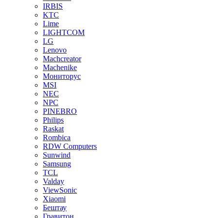
IRBIS
KTC
Lime
LIGHTCOM
LG
Lenovo
Machcreator
Machenike
Мониторус
MSI
NEC
NPC
PINEBRO
Philips
Raskat
Rombica
RDW Computers
Sunwind
Samsung
TCL
Valday
ViewSonic
Xiaomi
Бештау
Гравитон