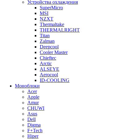
Устройства охлаждения
SuperMicro
MSI
NZXT
Thermaltake
THERMALRIGHT
Titan
Zalman
Deepcool
Cooler Master
Chieftec
Arctic
ALSEYE
Aerocool
ID-COOLING
Моноблоки
Acer
Apple
Amur
CHUWI
Asus
Dell
Digma
F+Tech
Hiper