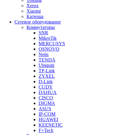
Toshiba
Xerox
Xiaomi
Катюша
Сетевое оборудование
Коммутаторы
SNR
MikroTik
MERCUSYS
OSNOVO
Netis
TENDA
Ubiquiti
TP-Link
ZYXEL
D-Link
CUDY
DAHUA
CISCO
DIGMA
ASUS
IP-COM
HUAWEI
KEENETIC
F+Tech