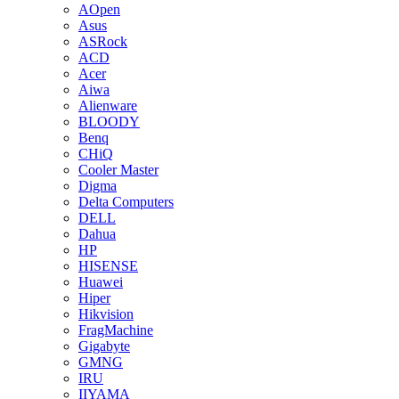
AOpen
Asus
ASRock
ACD
Acer
Aiwa
Alienware
BLOODY
Benq
CHiQ
Cooler Master
Digma
Delta Computers
DELL
Dahua
HP
HISENSE
Huawei
Hiper
Hikvision
FragMachine
Gigabyte
GMNG
IRU
IIYAMA