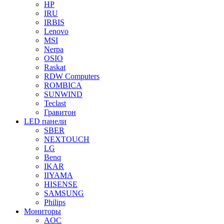
HP
IRU
IRBIS
Lenovo
MSI
Nerpa
OSIO
Raskat
RDW Computers
ROMBICA
SUNWIND
Teclast
Гравитон
LED панели
SBER
NEXTOUCH
LG
Benq
IKAR
IIYAMA
HISENSE
SAMSUNG
Philips
Мониторы
AOC