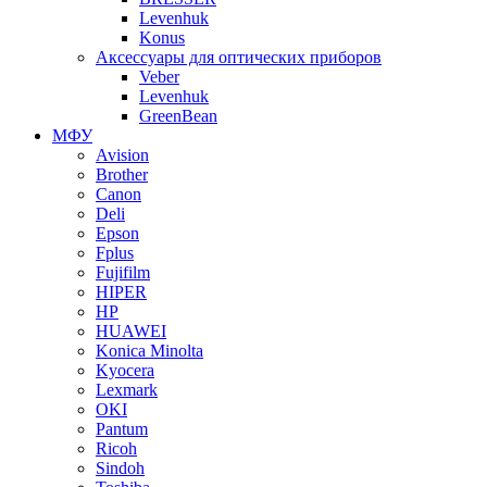
Levenhuk
Konus
Аксессуары для оптических приборов
Veber
Levenhuk
GreenBean
МФУ
Avision
Brother
Canon
Deli
Epson
Fplus
Fujifilm
HIPER
HP
HUAWEI
Konica Minolta
Kyocera
Lexmark
OKI
Pantum
Ricoh
Sindoh