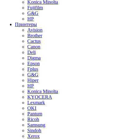
Konica Minolta
Fujifilm
G&G
HP
Принтеры
Avision
Brother
Cactus
Canon
Deli
Digma
Epson
Fplus
G&G
Hiper
HP
Konica Minolta
KYOCERA
Lexmark
OKI
Pantum
Ricoh
Samsung
Sindoh
Xerox