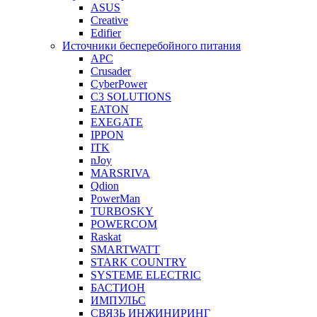
ASUS
Creative
Edifier
Источники бесперебойного питания
APC
Crusader
CyberPower
C3 SOLUTIONS
EATON
EXEGATE
IPPON
ITK
nJoy
MARSRIVA
Qdion
PowerMan
TURBOSKY
POWERCOM
Raskat
SMARTWATT
STARK COUNTRY
SYSTEME ELECTRIC
БАСТИОН
ИМПУЛЬС
СВЯЗЬ ИНЖИНИРИНГ