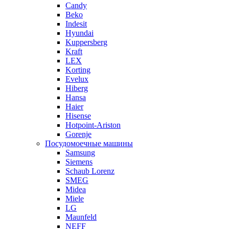
Candy
Beko
Indesit
Hyundai
Kuppersberg
Kraft
LEX
Korting
Evelux
Hiberg
Hansa
Haier
Hisense
Hotpoint-Ariston
Gorenje
Посудомоечные машины
Samsung
Siemens
Schaub Lorenz
SMEG
Midea
Miele
LG
Maunfeld
NEFF