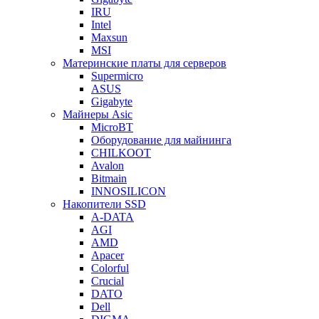
IRU
Intel
Maxsun
MSI
Материнские платы для серверов
Supermicro
ASUS
Gigabyte
Майнеры Asic
MicroBT
Оборудование для майнинга
CHILKOOT
Avalon
Bitmain
INNOSILICON
Накопители SSD
A-DATA
AGI
AMD
Apacer
Colorful
Crucial
DATO
Dell