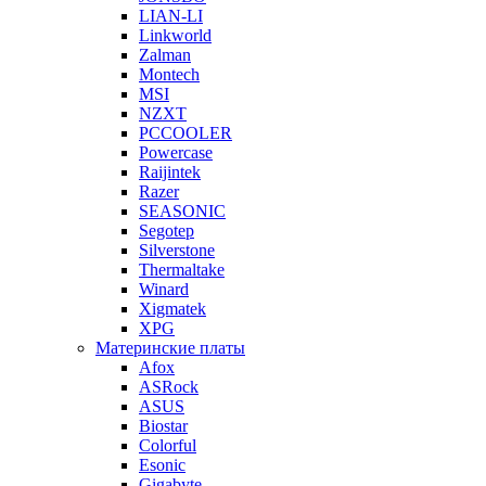
LIAN-LI
Linkworld
Zalman
Montech
MSI
NZXT
PCCOOLER
Powercase
Raijintek
Razer
SEASONIC
Segotep
Silverstone
Thermaltake
Winard
Xigmatek
XPG
Материнские платы
Afox
ASRock
ASUS
Biostar
Colorful
Esonic
Gigabyte