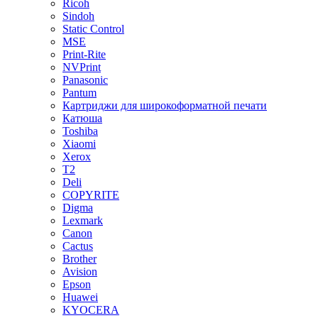
Ricoh
Sindoh
Static Control
MSE
Print-Rite
NVPrint
Panasonic
Pantum
Картриджи для широкоформатной печати
Катюша
Toshiba
Xiaomi
Xerox
T2
Deli
COPYRITE
Digma
Lexmark
Canon
Cactus
Brother
Avision
Epson
Huawei
KYOCERA