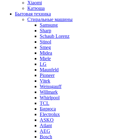
Xiaomi
Катюша
Бытовая техника
Стиральные машины
Samsung
Sharp
Schaub Lorenz
Stinol
Smeg
Midea
Miele
LG
Maunfeld
Pioneer
Vitek
Weissgauff
Willmark
Whirlpool
TCL
Бирюса
Electrolux
ASKO
Atlant
AEG
Bosch