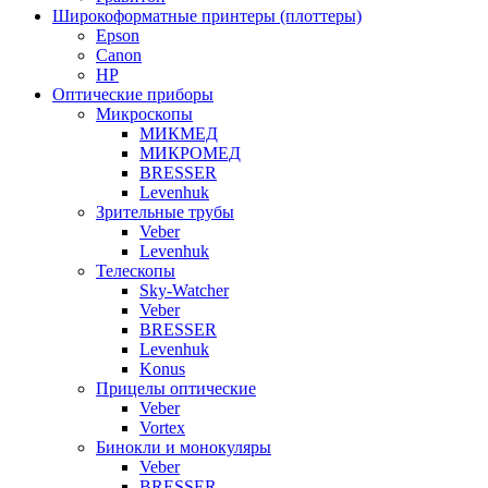
Широкоформатные принтеры (плоттеры)
Epson
Canon
HP
Оптические приборы
Микроскопы
МИКМЕД
МИКРОМЕД
BRESSER
Levenhuk
Зрительные трубы
Veber
Levenhuk
Телескопы
Sky-Watcher
Veber
BRESSER
Levenhuk
Konus
Прицелы оптические
Veber
Vortex
Бинокли и монокуляры
Veber
BRESSER