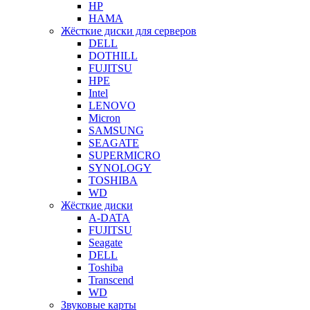
HP
HAMA
Жёсткие диски для серверов
DELL
DOTHILL
FUJITSU
HPE
Intel
LENOVO
Micron
SAMSUNG
SEAGATE
SUPERMICRO
SYNOLOGY
TOSHIBA
WD
Жёсткие диски
A-DATA
FUJITSU
Seagate
DELL
Toshiba
Transcend
WD
Звуковые карты