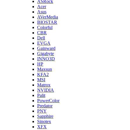
ASRock
Acer
Asus
AVerMedia
BIOSTAR
Colorful
CBR
Dell
EVGA
Gainward
Gigabyte
INNO3D
HP
Maxsun
KFA2
MSI
Matrox
NVIDIA
Palit
PowerColor
Predator
PNY
Sapphire
Sinotex
XFX