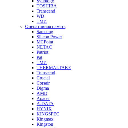
Synology
TOSHIBA
Transcend
WD
ТМИ
Оперативная память
Samsung
Silicon Power
MCPoint
NETAC
Patriot
Pat
ТМИ
THERMALTAKE
Transcend
Crucial
Corsair
Digma
AMD
Apacer
A-DATA
HYNIX
KINGSPEC
Kingmax
Kingston