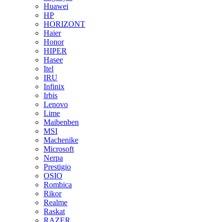
Huawei
HP
HORIZONT
Haier
Honor
HIPER
Hasee
Itel
IRU
Infinix
Irbis
Lenovo
Lime
Maibenben
MSI
Machenike
Microsoft
Nerpa
Prestigio
OSIO
Rombica
Rikor
Realme
Raskat
RAZER