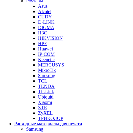
Роутеры
Asus
Alcatel
CUDY
D-LINK
DIGMA
H3C
HIKVISION
HPE
Huawei
IP-COM
Keenetic
MERCUSYS
MikroTik
Samsung
TCL
TENDA
TP-Link
Ubiquiti
Xiaomi
ZTE
ZyXEL
ТРИКОЛОР
Расходные материалы для печати
Samsung