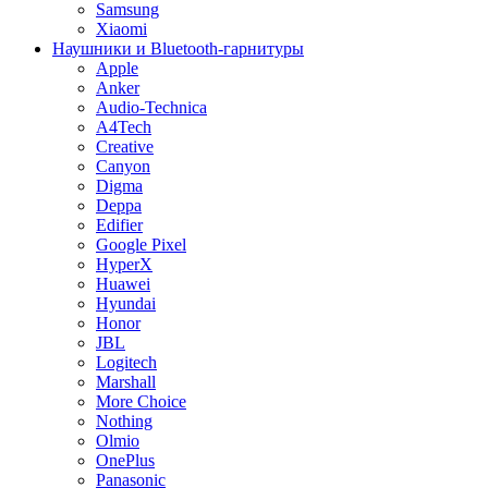
Samsung
Xiaomi
Наушники и Bluetooth-гарнитуры
Apple
Anker
Audio-Technica
A4Tech
Creative
Canyon
Digma
Deppa
Edifier
Google Pixel
HyperX
Huawei
Hyundai
Honor
JBL
Logitech
Marshall
More Choice
Nothing
Olmio
OnePlus
Panasonic