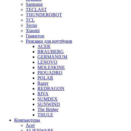
Samsung
TECLAST
THUNDEROBOT
TCL
Tecno
Xiaomi
Гравитон
Рюкзаки для ноутбуков
ACER
BRAUBERG
GERMANIUM
LENOVO
MOLESKINE
PIQUADRO
POLAR
Razer
REDRAGON
RIVA
SUMDEX
SUNWIND
The Bridge
THULE
Компьютеры
Acer
ALIENWARE