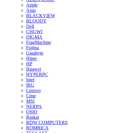
Apple
Asus
BLACKVIEW
BLOODY
Dell
CHUWI
DIGMA
FragMachine
Fujitsu
Gigabyte
Hiper
HP
Huawei
HYPERPC
Intel
IRU
Lenovo
Lime
MSI
NERPA
OSIO
Raskat
RDW COMPUTERS
ROMBICA