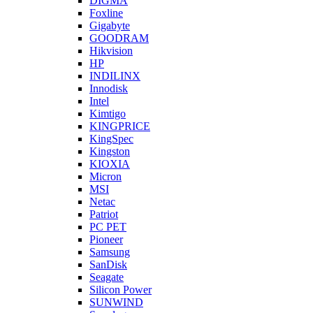
DIGMA
Foxline
Gigabyte
GOODRAM
Hikvision
HP
INDILINX
Innodisk
Intel
Kimtigo
KINGPRICE
KingSpec
Kingston
KIOXIA
Micron
MSI
Netac
Patriot
PC PET
Pioneer
Samsung
SanDisk
Seagate
Silicon Power
SUNWIND