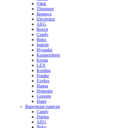
Vitek
Thomson
Бирюса
Electrolux
AEG
Bosch
Candy
Beko
Indesit
Hyundai
Kuppersberg
Krona
LEX
Korting
Franke
Evelux
Hansa
Hotpoint
Gorenje
Haier
Варочные панели
Candy
Darina
AEG
Beko