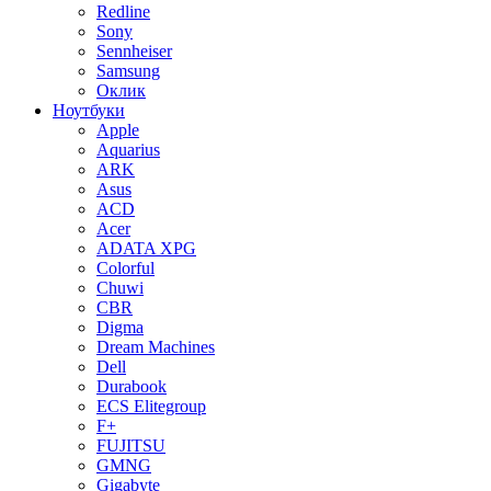
Redline
Sony
Sennheiser
Samsung
Оклик
Ноутбуки
Apple
Aquarius
ARK
Asus
ACD
Acer
ADATA XPG
Colorful
Chuwi
CBR
Digma
Dream Machines
Dell
Durabook
ECS Elitegroup
F+
FUJITSU
GMNG
Gigabyte