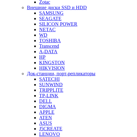
Zotac
Внешние диски SSD и HDD
SAMSUNG
SEAGATE
SILICON POWER
NETAC
WD
TOSHIBA
Transcend
A-DATA
HP
KINGSTON
HIKVISION
Док-станции, порт-репликаторы
SATECHI
SUNWIND
TRIPPLITE
TP-LINK
DELL
DIGMA
APPLE
ATEN
ASUS
J5CREATE
LENOVO