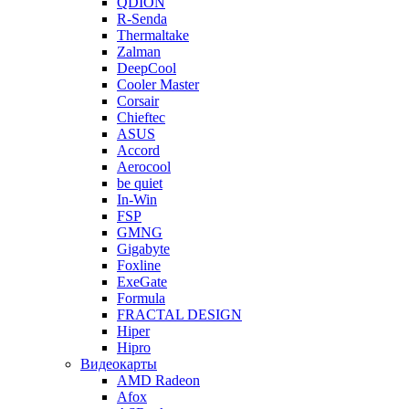
QDION
R-Senda
Thermaltake
Zalman
DeepCool
Cooler Master
Corsair
Chieftec
ASUS
Accord
Aerocool
be quiet
In-Win
FSP
GMNG
Gigabyte
Foxline
ExeGate
Formula
FRACTAL DESIGN
Hiper
Hipro
Видеокарты
AMD Radeon
Afox