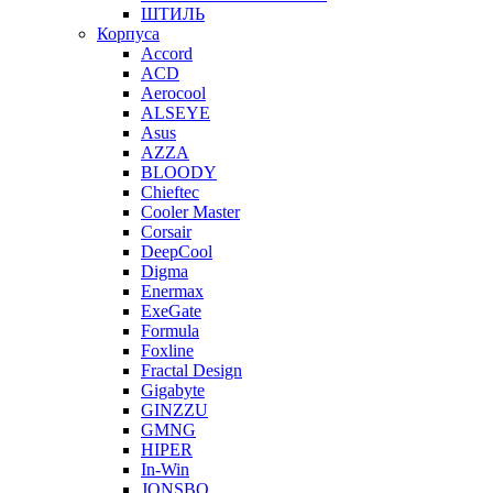
ШТИЛЬ
Корпуса
Accord
ACD
Aerocool
ALSEYE
Asus
AZZA
BLOODY
Chieftec
Cooler Master
Corsair
DeepCool
Digma
Enermax
ExeGate
Formula
Foxline
Fractal Design
Gigabyte
GINZZU
GMNG
HIPER
In-Win
JONSBO