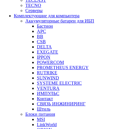
TECLAST
TECNO
Серверы
Комплектующие для компьютера
Аккумуляторные батареи для ИБП
Бастион
APC
BB
CSB
DELTA
EXEGATE
IPPON
POWERCOM
PROMETHEUS ENERGY
RUTRIKE
SUNWIND
SYSTEME ELECTRIC
VENTURA
ИМПУЛЬС
Контакт
СВЯЗЬ ИНЖИНИРИНГ
Штиль
Блоки питания
MSI
LinkWorld