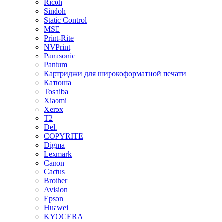
Ricoh
Sindoh
Static Control
MSE
Print-Rite
NVPrint
Panasonic
Pantum
Картриджи для широкоформатной печати
Катюша
Toshiba
Xiaomi
Xerox
T2
Deli
COPYRITE
Digma
Lexmark
Canon
Cactus
Brother
Avision
Epson
Huawei
KYOCERA