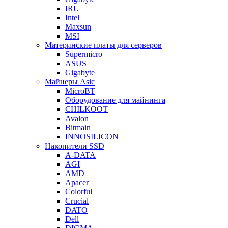
IRU
Intel
Maxsun
MSI
Материнские платы для серверов
Supermicro
ASUS
Gigabyte
Майнеры Asic
MicroBT
Оборудование для майнинга
CHILKOOT
Avalon
Bitmain
INNOSILICON
Накопители SSD
A-DATA
AGI
AMD
Apacer
Colorful
Crucial
DATO
Dell