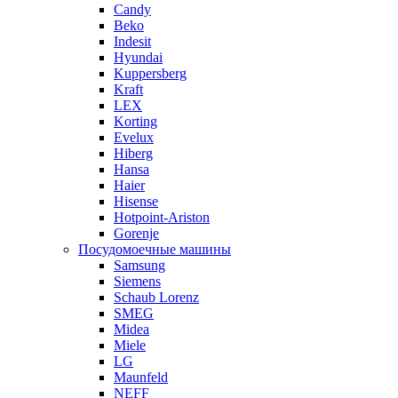
Candy
Beko
Indesit
Hyundai
Kuppersberg
Kraft
LEX
Korting
Evelux
Hiberg
Hansa
Haier
Hisense
Hotpoint-Ariston
Gorenje
Посудомоечные машины
Samsung
Siemens
Schaub Lorenz
SMEG
Midea
Miele
LG
Maunfeld
NEFF