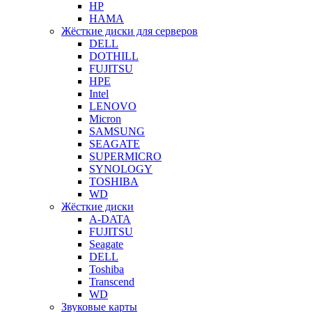
HP
HAMA
Жёсткие диски для серверов
DELL
DOTHILL
FUJITSU
HPE
Intel
LENOVO
Micron
SAMSUNG
SEAGATE
SUPERMICRO
SYNOLOGY
TOSHIBA
WD
Жёсткие диски
A-DATA
FUJITSU
Seagate
DELL
Toshiba
Transcend
WD
Звуковые карты