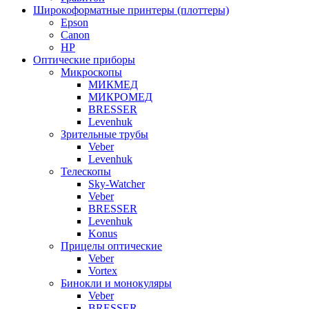
Широкоформатные принтеры (плоттеры)
Epson
Canon
HP
Оптические приборы
Микроскопы
МИКМЕД
МИКРОМЕД
BRESSER
Levenhuk
Зрительные трубы
Veber
Levenhuk
Телескопы
Sky-Watcher
Veber
BRESSER
Levenhuk
Konus
Прицелы оптические
Veber
Vortex
Бинокли и монокуляры
Veber
BRESSER