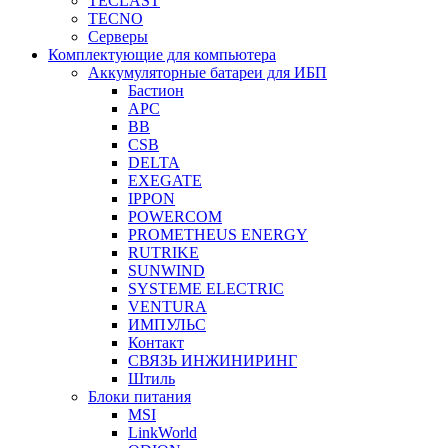
TECLAST
TECNO
Серверы
Комплектующие для компьютера
Аккумуляторные батареи для ИБП
Бастион
APC
BB
CSB
DELTA
EXEGATE
IPPON
POWERCOM
PROMETHEUS ENERGY
RUTRIKE
SUNWIND
SYSTEME ELECTRIC
VENTURA
ИМПУЛЬС
Контакт
СВЯЗЬ ИНЖИНИРИНГ
Штиль
Блоки питания
MSI
LinkWorld