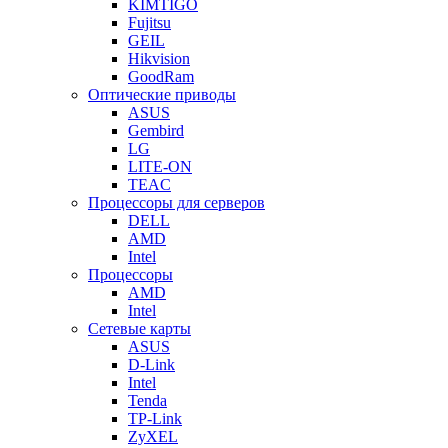
KIMTIGO
Fujitsu
GEIL
Hikvision
GoodRam
Оптические приводы
ASUS
Gembird
LG
LITE-ON
TEAC
Процессоры для серверов
DELL
AMD
Intel
Процессоры
AMD
Intel
Сетевые карты
ASUS
D-Link
Intel
Tenda
TP-Link
ZyXEL