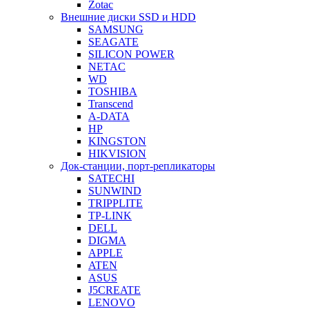
Zotac
Внешние диски SSD и HDD
SAMSUNG
SEAGATE
SILICON POWER
NETAC
WD
TOSHIBA
Transcend
A-DATA
HP
KINGSTON
HIKVISION
Док-станции, порт-репликаторы
SATECHI
SUNWIND
TRIPPLITE
TP-LINK
DELL
DIGMA
APPLE
ATEN
ASUS
J5CREATE
LENOVO