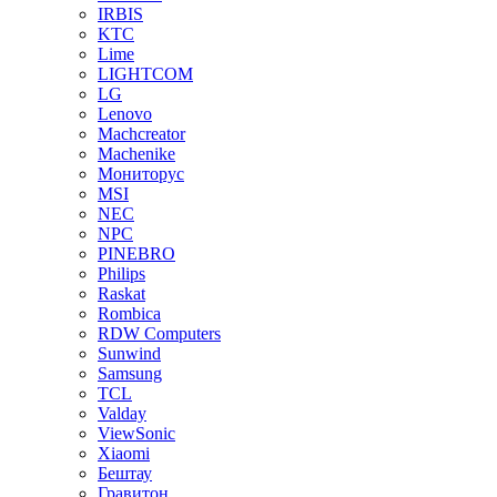
IRBIS
KTC
Lime
LIGHTCOM
LG
Lenovo
Machcreator
Machenike
Мониторус
MSI
NEC
NPC
PINEBRO
Philips
Raskat
Rombica
RDW Computers
Sunwind
Samsung
TCL
Valday
ViewSonic
Xiaomi
Бештау
Гравитон