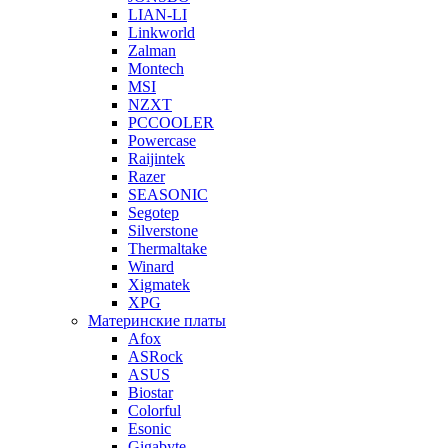
LIAN-LI
Linkworld
Zalman
Montech
MSI
NZXT
PCCOOLER
Powercase
Raijintek
Razer
SEASONIC
Segotep
Silverstone
Thermaltake
Winard
Xigmatek
XPG
Материнские платы
Afox
ASRock
ASUS
Biostar
Colorful
Esonic
Gigabyte