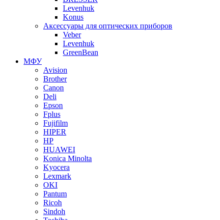
Levenhuk
Konus
Аксессуары для оптических приборов
Veber
Levenhuk
GreenBean
МФУ
Avision
Brother
Canon
Deli
Epson
Fplus
Fujifilm
HIPER
HP
HUAWEI
Konica Minolta
Kyocera
Lexmark
OKI
Pantum
Ricoh
Sindoh