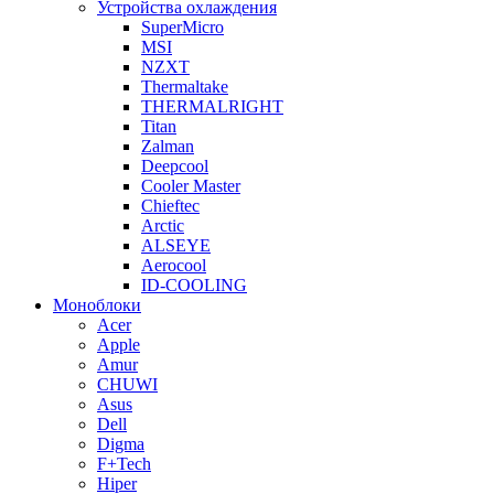
Устройства охлаждения
SuperMicro
MSI
NZXT
Thermaltake
THERMALRIGHT
Titan
Zalman
Deepcool
Cooler Master
Chieftec
Arctic
ALSEYE
Aerocool
ID-COOLING
Моноблоки
Acer
Apple
Amur
CHUWI
Asus
Dell
Digma
F+Tech
Hiper