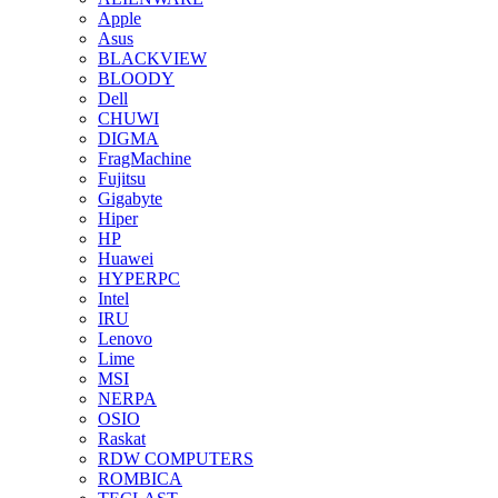
Apple
Asus
BLACKVIEW
BLOODY
Dell
CHUWI
DIGMA
FragMachine
Fujitsu
Gigabyte
Hiper
HP
Huawei
HYPERPC
Intel
IRU
Lenovo
Lime
MSI
NERPA
OSIO
Raskat
RDW COMPUTERS
ROMBICA