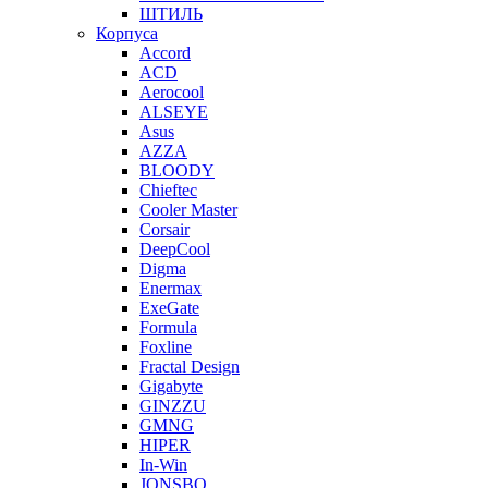
ШТИЛЬ
Корпуса
Accord
ACD
Aerocool
ALSEYE
Asus
AZZA
BLOODY
Chieftec
Cooler Master
Corsair
DeepCool
Digma
Enermax
ExeGate
Formula
Foxline
Fractal Design
Gigabyte
GINZZU
GMNG
HIPER
In-Win
JONSBO