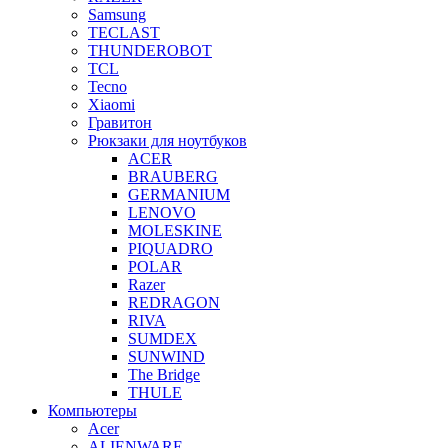
Samsung
TECLAST
THUNDEROBOT
TCL
Tecno
Xiaomi
Гравитон
Рюкзаки для ноутбуков
ACER
BRAUBERG
GERMANIUM
LENOVO
MOLESKINE
PIQUADRO
POLAR
Razer
REDRAGON
RIVA
SUMDEX
SUNWIND
The Bridge
THULE
Компьютеры
Acer
ALIENWARE