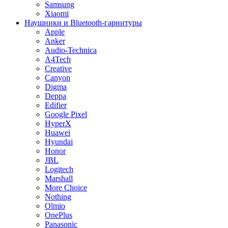
Samsung
Xiaomi
Наушники и Bluetooth-гарнитуры
Apple
Anker
Audio-Technica
A4Tech
Creative
Canyon
Digma
Deppa
Edifier
Google Pixel
HyperX
Huawei
Hyundai
Honor
JBL
Logitech
Marshall
More Choice
Nothing
Olmio
OnePlus
Panasonic