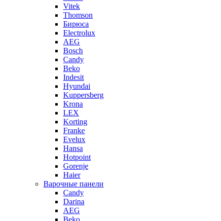
Vitek
Thomson
Бирюса
Electrolux
AEG
Bosch
Candy
Beko
Indesit
Hyundai
Kuppersberg
Krona
LEX
Korting
Franke
Evelux
Hansa
Hotpoint
Gorenje
Haier
Варочные панели
Candy
Darina
AEG
Beko