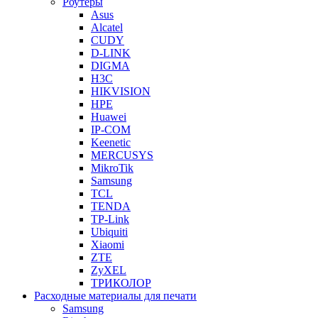
Роутеры
Asus
Alcatel
CUDY
D-LINK
DIGMA
H3C
HIKVISION
HPE
Huawei
IP-COM
Keenetic
MERCUSYS
MikroTik
Samsung
TCL
TENDA
TP-Link
Ubiquiti
Xiaomi
ZTE
ZyXEL
ТРИКОЛОР
Расходные материалы для печати
Samsung