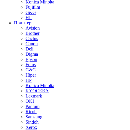
Konica Minolta
Fujifilm
G&G
HP
Принтеры
Avision
Brother
Cactus
Canon
Deli
Digma
Epson
Fplus
G&G
Hiper
HP
Konica Minolta
KYOCERA
Lexmark
OKI
Pantum
Ricoh
Samsung
Sindoh
Xerox