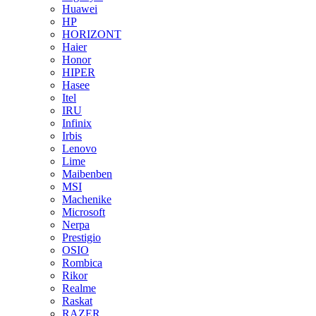
Huawei
HP
HORIZONT
Haier
Honor
HIPER
Hasee
Itel
IRU
Infinix
Irbis
Lenovo
Lime
Maibenben
MSI
Machenike
Microsoft
Nerpa
Prestigio
OSIO
Rombica
Rikor
Realme
Raskat
RAZER