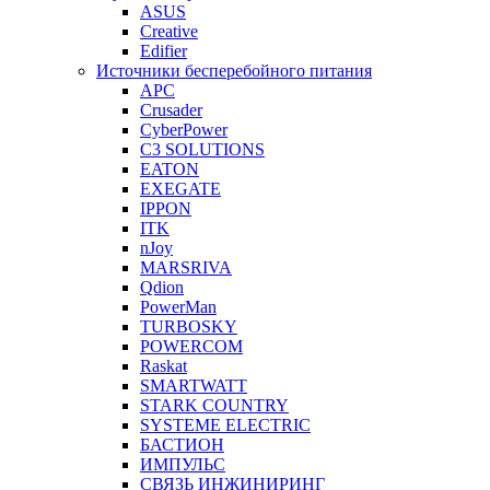
ASUS
Creative
Edifier
Источники бесперебойного питания
APC
Crusader
CyberPower
C3 SOLUTIONS
EATON
EXEGATE
IPPON
ITK
nJoy
MARSRIVA
Qdion
PowerMan
TURBOSKY
POWERCOM
Raskat
SMARTWATT
STARK COUNTRY
SYSTEME ELECTRIC
БАСТИОН
ИМПУЛЬС
СВЯЗЬ ИНЖИНИРИНГ