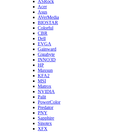
ASRock
Acer
Asus
AVerMedia
BIOSTAR
Colorful
CBR
Dell
EVGA
Gainward
Gigabyte
INNO3D
HP
Maxsun
KFA2
MSI
Matrox
NVIDIA
Palit
PowerColor
Predator
PNY
Sapphire
Sinotex
XFX