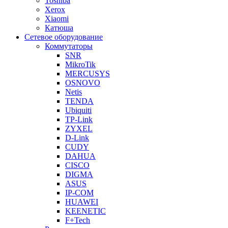
Toshiba
Xerox
Xiaomi
Катюша
Сетевое оборудование
Коммутаторы
SNR
MikroTik
MERCUSYS
OSNOVO
Netis
TENDA
Ubiquiti
TP-Link
ZYXEL
D-Link
CUDY
DAHUA
CISCO
DIGMA
ASUS
IP-COM
HUAWEI
KEENETIC
F+Tech