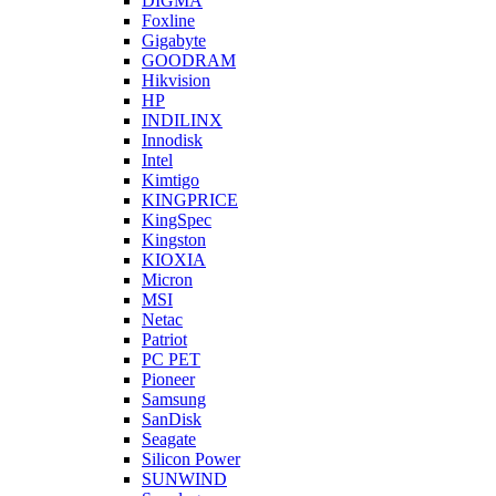
DIGMA
Foxline
Gigabyte
GOODRAM
Hikvision
HP
INDILINX
Innodisk
Intel
Kimtigo
KINGPRICE
KingSpec
Kingston
KIOXIA
Micron
MSI
Netac
Patriot
PC PET
Pioneer
Samsung
SanDisk
Seagate
Silicon Power
SUNWIND