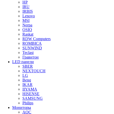
HP
IRU
IRBIS
Lenovo
MSI
Nerpa
OSIO
Raskat
RDW Computers
ROMBICA
SUNWIND
Teclast
Гравитон
LED панели
SBER
NEXTOUCH
LG
Benq
IKAR
IIYAMA
HISENSE
SAMSUNG
Philips
Мониторы
AOC