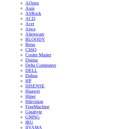
AOpen
Asus
ASRock
ACD
Acer
Aiwa
Alienware
BLOODY
Benq
CHiQ
Cooler Master
Digma
Delta Computers
DELL
Dahua
HP
HISENSE
Huawei
Hiper
Hikvision
FragMachine
Gigabyte
GMNG
IRU
IIYAMA