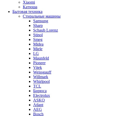
Xiaomi
Катюша
Бытовая техника
Стиральные машины
Samsung
Sharp
Schaub Lorenz
Stinol
Smeg
Midea
Miele
LG
Maunfeld
Pioneer
Vitek
Weissgauff
Willmark
Whirlpool
TCL
Бирюса
Electrolux
ASKO
Atlant
AEG
Bosch