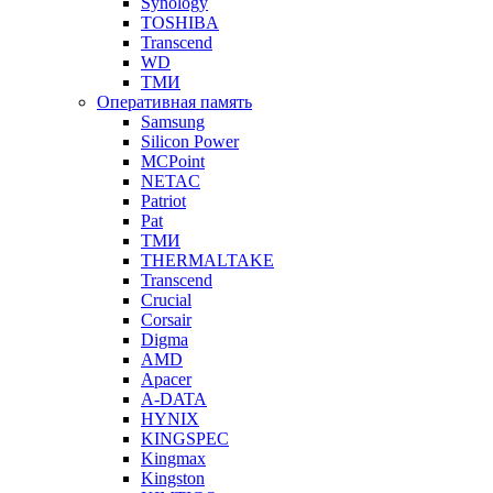
Synology
TOSHIBA
Transcend
WD
ТМИ
Оперативная память
Samsung
Silicon Power
MCPoint
NETAC
Patriot
Pat
ТМИ
THERMALTAKE
Transcend
Crucial
Corsair
Digma
AMD
Apacer
A-DATA
HYNIX
KINGSPEC
Kingmax
Kingston