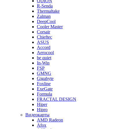
QDION
R-Senda
Thermaltake
Zalman
DeepCool
Cooler Master
Corsair
Chieftec
ASUS
Accord
Aerocool
be quiet
In-Win
FSP
GMNG
Gigabyte
Foxline
ExeGate
Formula
FRACTAL DESIGN
Hiper
Hipro
Видеокарты
AMD Radeon
Afox