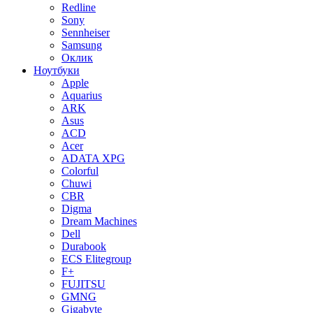
Redline
Sony
Sennheiser
Samsung
Оклик
Ноутбуки
Apple
Aquarius
ARK
Asus
ACD
Acer
ADATA XPG
Colorful
Chuwi
CBR
Digma
Dream Machines
Dell
Durabook
ECS Elitegroup
F+
FUJITSU
GMNG
Gigabyte