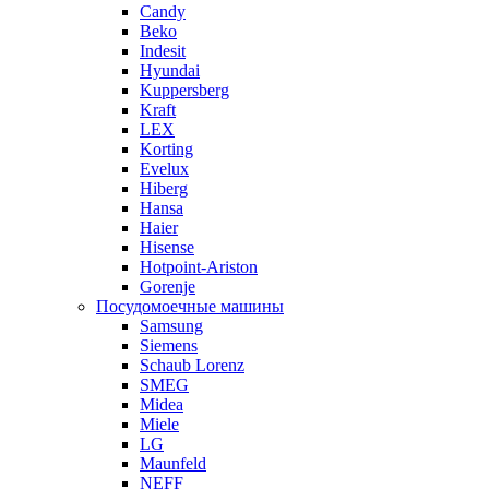
Candy
Beko
Indesit
Hyundai
Kuppersberg
Kraft
LEX
Korting
Evelux
Hiberg
Hansa
Haier
Hisense
Hotpoint-Ariston
Gorenje
Посудомоечные машины
Samsung
Siemens
Schaub Lorenz
SMEG
Midea
Miele
LG
Maunfeld
NEFF