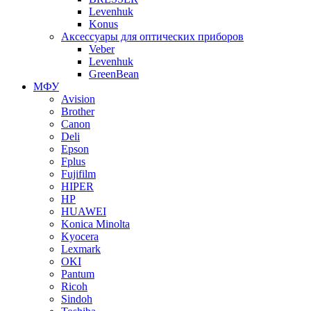
Levenhuk
Konus
Аксессуары для оптических приборов
Veber
Levenhuk
GreenBean
МФУ
Avision
Brother
Canon
Deli
Epson
Fplus
Fujifilm
HIPER
HP
HUAWEI
Konica Minolta
Kyocera
Lexmark
OKI
Pantum
Ricoh
Sindoh