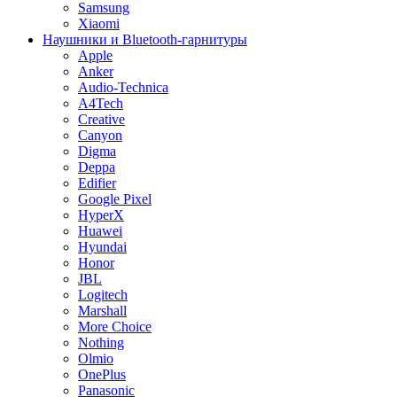
Samsung
Xiaomi
Наушники и Bluetooth-гарнитуры
Apple
Anker
Audio-Technica
A4Tech
Creative
Canyon
Digma
Deppa
Edifier
Google Pixel
HyperX
Huawei
Hyundai
Honor
JBL
Logitech
Marshall
More Choice
Nothing
Olmio
OnePlus
Panasonic