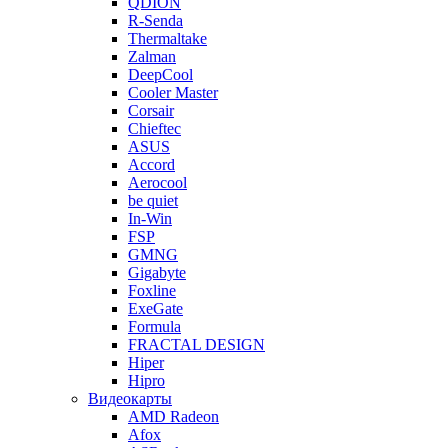
QDION
R-Senda
Thermaltake
Zalman
DeepCool
Cooler Master
Corsair
Chieftec
ASUS
Accord
Aerocool
be quiet
In-Win
FSP
GMNG
Gigabyte
Foxline
ExeGate
Formula
FRACTAL DESIGN
Hiper
Hipro
Видеокарты
AMD Radeon
Afox