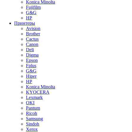
Konica Minolta
Fujifilm
G&G
HP
Принтеры
Avision
Brother
Cactus
Canon
Deli
Digma
Epson
Fplus
G&G
Hiper
HP
Konica Minolta
KYOCERA
Lexmark
OKI
Pantum
Ricoh
Samsung
Sindoh
Xerox