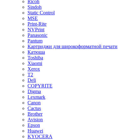
Ricoh
Sindoh
Static Control
MSE
Print-Rite
NVPrint
Panasonic
Pantum
Картриджи для широкоформатной печати
Катюша
Toshiba
Xiaomi
Xerox
T2
Deli
COPYRITE
Digma
Lexmark
Canon
Cactus
Brother
Avision
Epson
Huawei
KYOCERA