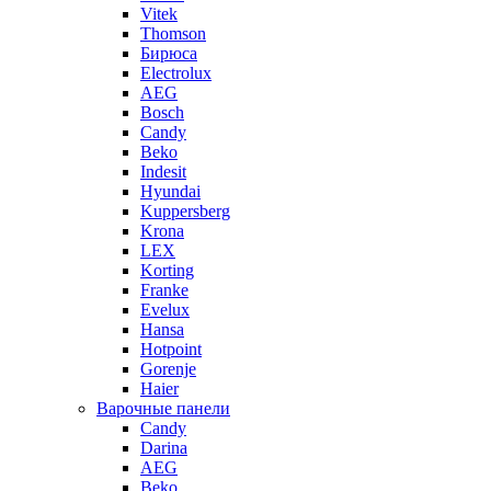
Vitek
Thomson
Бирюса
Electrolux
AEG
Bosch
Candy
Beko
Indesit
Hyundai
Kuppersberg
Krona
LEX
Korting
Franke
Evelux
Hansa
Hotpoint
Gorenje
Haier
Варочные панели
Candy
Darina
AEG
Beko