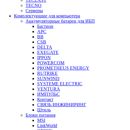
TECLAST
TECNO
Серверы
Комплектующие для компьютера
Аккумуляторные батареи для ИБП
Бастион
APC
BB
CSB
DELTA
EXEGATE
IPPON
POWERCOM
PROMETHEUS ENERGY
RUTRIKE
SUNWIND
SYSTEME ELECTRIC
VENTURA
ИМПУЛЬС
Контакт
СВЯЗЬ ИНЖИНИРИНГ
Штиль
Блоки питания
MSI
LinkWorld