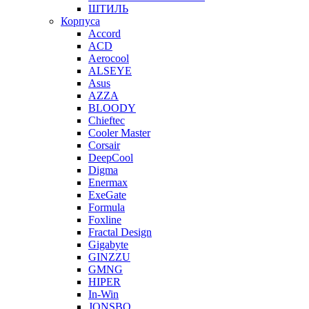
ШТИЛЬ
Корпуса
Accord
ACD
Aerocool
ALSEYE
Asus
AZZA
BLOODY
Chieftec
Cooler Master
Corsair
DeepCool
Digma
Enermax
ExeGate
Formula
Foxline
Fractal Design
Gigabyte
GINZZU
GMNG
HIPER
In-Win
JONSBO