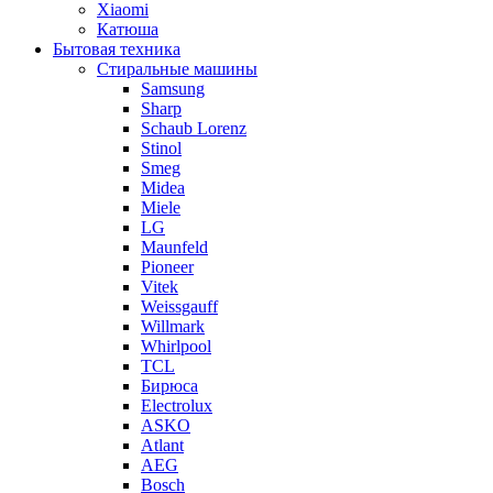
Xiaomi
Катюша
Бытовая техника
Стиральные машины
Samsung
Sharp
Schaub Lorenz
Stinol
Smeg
Midea
Miele
LG
Maunfeld
Pioneer
Vitek
Weissgauff
Willmark
Whirlpool
TCL
Бирюса
Electrolux
ASKO
Atlant
AEG
Bosch