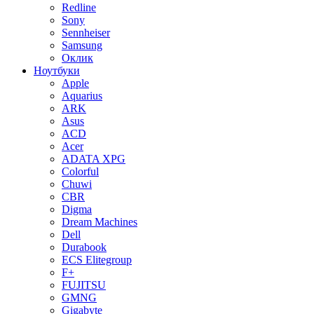
Redline
Sony
Sennheiser
Samsung
Оклик
Ноутбуки
Apple
Aquarius
ARK
Asus
ACD
Acer
ADATA XPG
Colorful
Chuwi
CBR
Digma
Dream Machines
Dell
Durabook
ECS Elitegroup
F+
FUJITSU
GMNG
Gigabyte