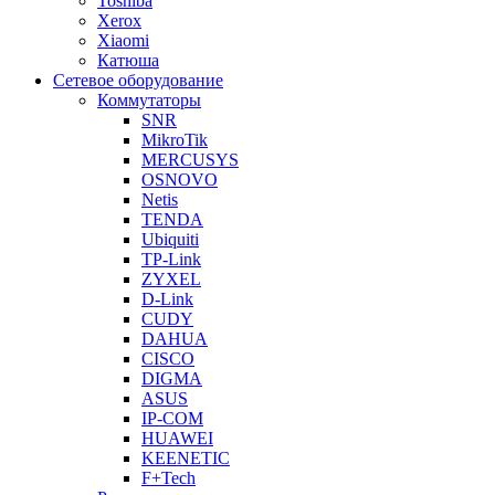
Toshiba
Xerox
Xiaomi
Катюша
Сетевое оборудование
Коммутаторы
SNR
MikroTik
MERCUSYS
OSNOVO
Netis
TENDA
Ubiquiti
TP-Link
ZYXEL
D-Link
CUDY
DAHUA
CISCO
DIGMA
ASUS
IP-COM
HUAWEI
KEENETIC
F+Tech