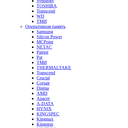
Synology
TOSHIBA
Transcend
WD
ТМИ
Оперативная память
Samsung
Silicon Power
MCPoint
NETAC
Patriot
Pat
ТМИ
THERMALTAKE
Transcend
Crucial
Corsair
Digma
AMD
Apacer
A-DATA
HYNIX
KINGSPEC
Kingmax
Kingston