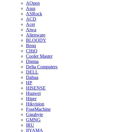
AOpen
Asus
ASRock
ACD
Acer
Aiwa
Alienware
BLOODY
Benq
CHiQ
Cooler Master
Digma
Delta Computers
DELL
Dahua
HP
HISENSE
Huawei
Hiper
Hikvision
FragMachine
Gigabyte
GMNG
IRU
IIYAMA