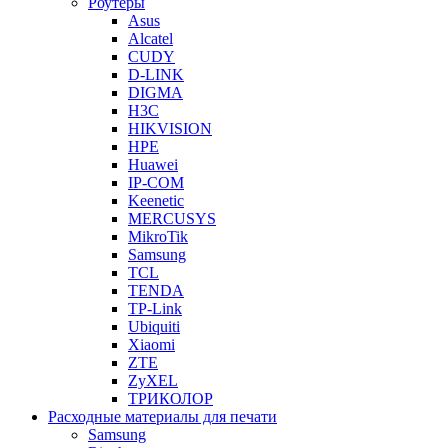
Роутеры
Asus
Alcatel
CUDY
D-LINK
DIGMA
H3C
HIKVISION
HPE
Huawei
IP-COM
Keenetic
MERCUSYS
MikroTik
Samsung
TCL
TENDA
TP-Link
Ubiquiti
Xiaomi
ZTE
ZyXEL
ТРИКОЛОР
Расходные материалы для печати
Samsung