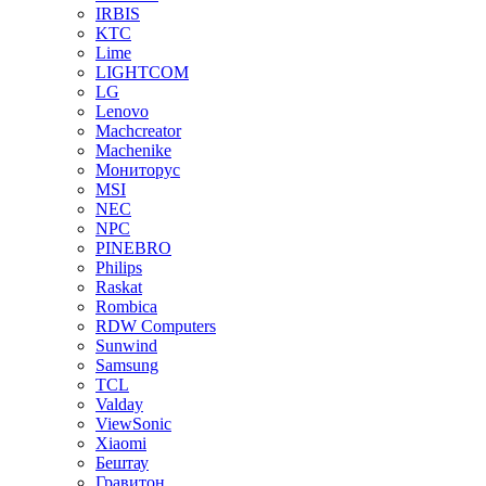
IRBIS
KTC
Lime
LIGHTCOM
LG
Lenovo
Machcreator
Machenike
Мониторус
MSI
NEC
NPC
PINEBRO
Philips
Raskat
Rombica
RDW Computers
Sunwind
Samsung
TCL
Valday
ViewSonic
Xiaomi
Бештау
Гравитон