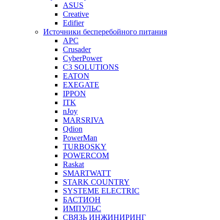
ASUS
Creative
Edifier
Источники бесперебойного питания
APC
Crusader
CyberPower
C3 SOLUTIONS
EATON
EXEGATE
IPPON
ITK
nJoy
MARSRIVA
Qdion
PowerMan
TURBOSKY
POWERCOM
Raskat
SMARTWATT
STARK COUNTRY
SYSTEME ELECTRIC
БАСТИОН
ИМПУЛЬС
СВЯЗЬ ИНЖИНИРИНГ