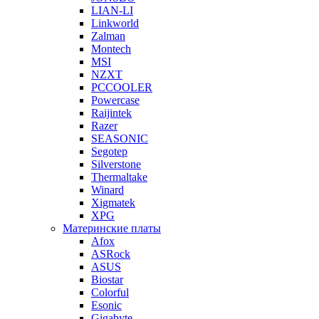
LIAN-LI
Linkworld
Zalman
Montech
MSI
NZXT
PCCOOLER
Powercase
Raijintek
Razer
SEASONIC
Segotep
Silverstone
Thermaltake
Winard
Xigmatek
XPG
Материнские платы
Afox
ASRock
ASUS
Biostar
Colorful
Esonic
Gigabyte