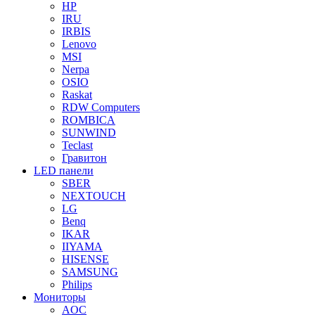
HP
IRU
IRBIS
Lenovo
MSI
Nerpa
OSIO
Raskat
RDW Computers
ROMBICA
SUNWIND
Teclast
Гравитон
LED панели
SBER
NEXTOUCH
LG
Benq
IKAR
IIYAMA
HISENSE
SAMSUNG
Philips
Мониторы
AOC