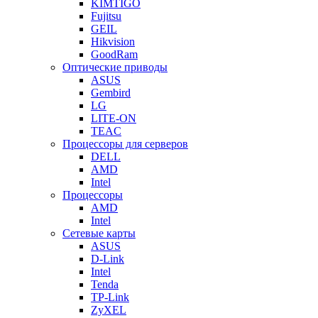
KIMTIGO
Fujitsu
GEIL
Hikvision
GoodRam
Оптические приводы
ASUS
Gembird
LG
LITE-ON
TEAC
Процессоры для серверов
DELL
AMD
Intel
Процессоры
AMD
Intel
Сетевые карты
ASUS
D-Link
Intel
Tenda
TP-Link
ZyXEL