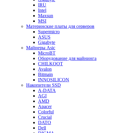
IRU
Intel
Maxsun
MSI
Материнские платы для серверов
Supermicro
ASUS
Gigabyte
Майнеры Asic
MicroBT
Оборудование для майнинга
CHILKOOT
Avalon
Bitmain
INNOSILICON
Накопители SSD
A-DATA
AGI
AMD
Apacer
Colorful
Crucial
DATO
Dell