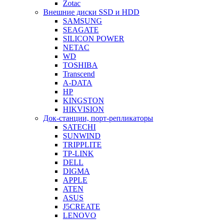
Zotac
Внешние диски SSD и HDD
SAMSUNG
SEAGATE
SILICON POWER
NETAC
WD
TOSHIBA
Transcend
A-DATA
HP
KINGSTON
HIKVISION
Док-станции, порт-репликаторы
SATECHI
SUNWIND
TRIPPLITE
TP-LINK
DELL
DIGMA
APPLE
ATEN
ASUS
J5CREATE
LENOVO