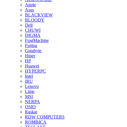
Apple
Asus
BLACKVIEW
BLOODY
Dell
CHUWI
DIGMA
FragMachine
Fujitsu
Gigabyte
Hiper
HP
Huawei
HYPERPC
Intel
IRU
Lenovo
Lime
MSI
NERPA
OSIO
Raskat
RDW COMPUTERS
ROMBICA