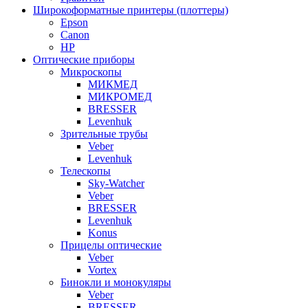
Широкоформатные принтеры (плоттеры)
Epson
Canon
HP
Оптические приборы
Микроскопы
МИКМЕД
МИКРОМЕД
BRESSER
Levenhuk
Зрительные трубы
Veber
Levenhuk
Телескопы
Sky-Watcher
Veber
BRESSER
Levenhuk
Konus
Прицелы оптические
Veber
Vortex
Бинокли и монокуляры
Veber
BRESSER