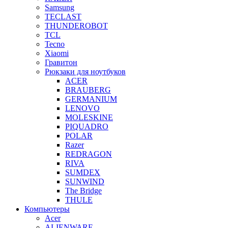
Samsung
TECLAST
THUNDEROBOT
TCL
Tecno
Xiaomi
Гравитон
Рюкзаки для ноутбуков
ACER
BRAUBERG
GERMANIUM
LENOVO
MOLESKINE
PIQUADRO
POLAR
Razer
REDRAGON
RIVA
SUMDEX
SUNWIND
The Bridge
THULE
Компьютеры
Acer
ALIENWARE