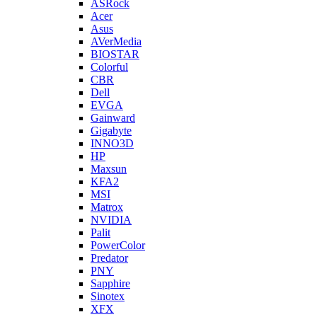
ASRock
Acer
Asus
AVerMedia
BIOSTAR
Colorful
CBR
Dell
EVGA
Gainward
Gigabyte
INNO3D
HP
Maxsun
KFA2
MSI
Matrox
NVIDIA
Palit
PowerColor
Predator
PNY
Sapphire
Sinotex
XFX