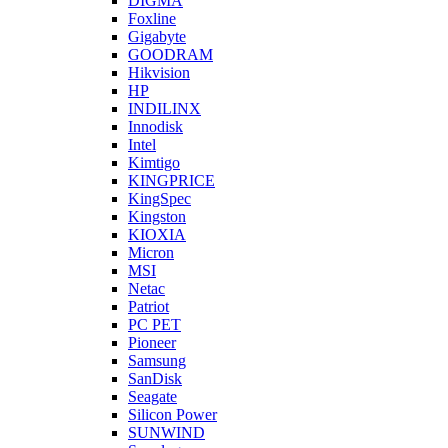
DIGMA
Foxline
Gigabyte
GOODRAM
Hikvision
HP
INDILINX
Innodisk
Intel
Kimtigo
KINGPRICE
KingSpec
Kingston
KIOXIA
Micron
MSI
Netac
Patriot
PC PET
Pioneer
Samsung
SanDisk
Seagate
Silicon Power
SUNWIND