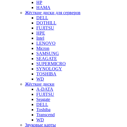
HP
HAMA
Жёсткие диски для серверов
DELL
DOTHILL
FUJITSU
HPE
Intel
LENOVO
Micron
SAMSUNG
SEAGATE
SUPERMICRO
SYNOLOGY
TOSHIBA
WD
Жёсткие диски
A-DATA
FUJITSU
Seagate
DELL
Toshiba
Transcend
WD
Звуковые карты