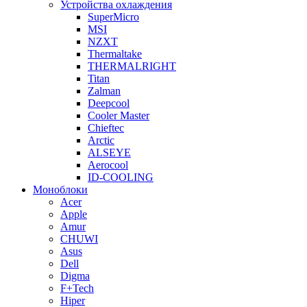
Устройства охлаждения
SuperMicro
MSI
NZXT
Thermaltake
THERMALRIGHT
Titan
Zalman
Deepcool
Cooler Master
Chieftec
Arctic
ALSEYE
Aerocool
ID-COOLING
Моноблоки
Acer
Apple
Amur
CHUWI
Asus
Dell
Digma
F+Tech
Hiper