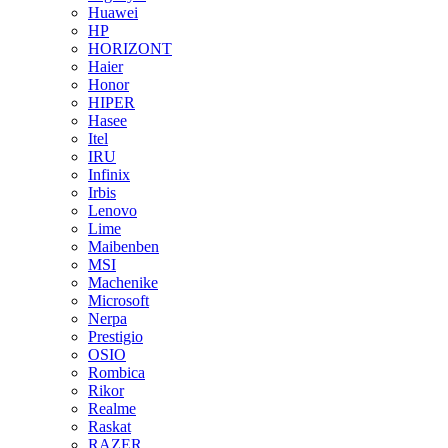
Huawei
HP
HORIZONT
Haier
Honor
HIPER
Hasee
Itel
IRU
Infinix
Irbis
Lenovo
Lime
Maibenben
MSI
Machenike
Microsoft
Nerpa
Prestigio
OSIO
Rombica
Rikor
Realme
Raskat
RAZER