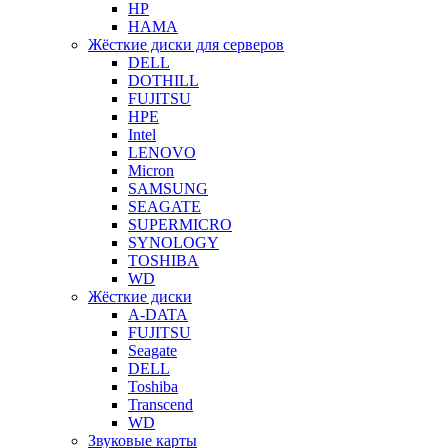
HP
HAMA
Жёсткие диски для серверов
DELL
DOTHILL
FUJITSU
HPE
Intel
LENOVO
Micron
SAMSUNG
SEAGATE
SUPERMICRO
SYNOLOGY
TOSHIBA
WD
Жёсткие диски
A-DATA
FUJITSU
Seagate
DELL
Toshiba
Transcend
WD
Звуковые карты