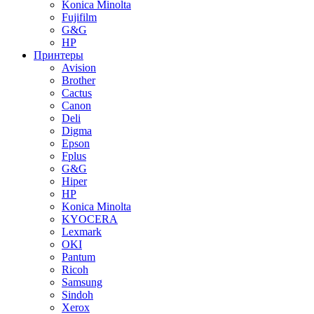
Konica Minolta
Fujifilm
G&G
HP
Принтеры
Avision
Brother
Cactus
Canon
Deli
Digma
Epson
Fplus
G&G
Hiper
HP
Konica Minolta
KYOCERA
Lexmark
OKI
Pantum
Ricoh
Samsung
Sindoh
Xerox