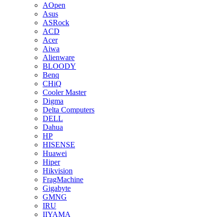
AOpen
Asus
ASRock
ACD
Acer
Aiwa
Alienware
BLOODY
Benq
CHiQ
Cooler Master
Digma
Delta Computers
DELL
Dahua
HP
HISENSE
Huawei
Hiper
Hikvision
FragMachine
Gigabyte
GMNG
IRU
IIYAMA