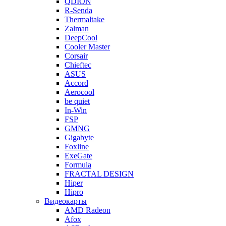
QDION
R-Senda
Thermaltake
Zalman
DeepCool
Cooler Master
Corsair
Chieftec
ASUS
Accord
Aerocool
be quiet
In-Win
FSP
GMNG
Gigabyte
Foxline
ExeGate
Formula
FRACTAL DESIGN
Hiper
Hipro
Видеокарты
AMD Radeon
Afox