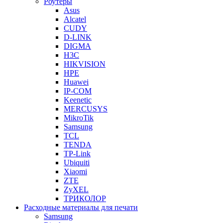
Роутеры
Asus
Alcatel
CUDY
D-LINK
DIGMA
H3C
HIKVISION
HPE
Huawei
IP-COM
Keenetic
MERCUSYS
MikroTik
Samsung
TCL
TENDA
TP-Link
Ubiquiti
Xiaomi
ZTE
ZyXEL
ТРИКОЛОР
Расходные материалы для печати
Samsung