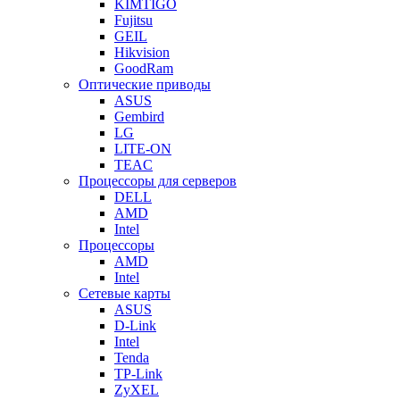
KIMTIGO
Fujitsu
GEIL
Hikvision
GoodRam
Оптические приводы
ASUS
Gembird
LG
LITE-ON
TEAC
Процессоры для серверов
DELL
AMD
Intel
Процессоры
AMD
Intel
Сетевые карты
ASUS
D-Link
Intel
Tenda
TP-Link
ZyXEL