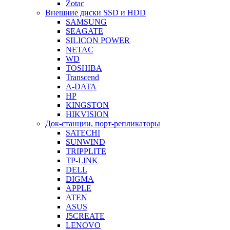
Zotac
Внешние диски SSD и HDD
SAMSUNG
SEAGATE
SILICON POWER
NETAC
WD
TOSHIBA
Transcend
A-DATA
HP
KINGSTON
HIKVISION
Док-станции, порт-репликаторы
SATECHI
SUNWIND
TRIPPLITE
TP-LINK
DELL
DIGMA
APPLE
ATEN
ASUS
J5CREATE
LENOVO