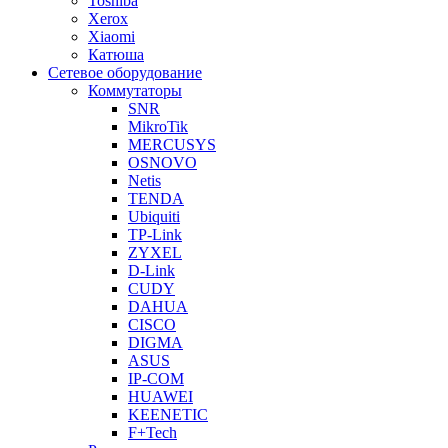
Toshiba
Xerox
Xiaomi
Катюша
Сетевое оборудование
Коммутаторы
SNR
MikroTik
MERCUSYS
OSNOVO
Netis
TENDA
Ubiquiti
TP-Link
ZYXEL
D-Link
CUDY
DAHUA
CISCO
DIGMA
ASUS
IP-COM
HUAWEI
KEENETIC
F+Tech