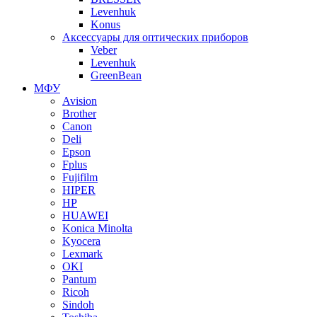
Levenhuk
Konus
Аксессуары для оптических приборов
Veber
Levenhuk
GreenBean
МФУ
Avision
Brother
Canon
Deli
Epson
Fplus
Fujifilm
HIPER
HP
HUAWEI
Konica Minolta
Kyocera
Lexmark
OKI
Pantum
Ricoh
Sindoh