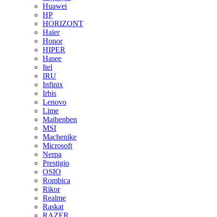
Huawei
HP
HORIZONT
Haier
Honor
HIPER
Hasee
Itel
IRU
Infinix
Irbis
Lenovo
Lime
Maibenben
MSI
Machenike
Microsoft
Nerpa
Prestigio
OSIO
Rombica
Rikor
Realme
Raskat
RAZER