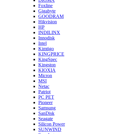
DIGMA
Foxline
Gigabyte
GOODRAM
Hikvision
HP
INDILINX
Innodisk
Intel
Kimtigo
KINGPRICE
KingSpec
Kingston
KIOXIA
Micron
MSI
Netac
Patriot
PC PET
Pioneer
Samsung
SanDisk
Seagate
Silicon Power
SUNWIND