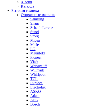
Xiaomi
Катюша
Бытовая техника
Стиральные машины
Samsung
Sharp
Schaub Lorenz
Stinol
Smeg
Midea
Miele
LG
Maunfeld
Pioneer
Vitek
Weissgauff
Willmark
Whirlpool
TCL
Бирюса
Electrolux
ASKO
Atlant
AEG
Bosch