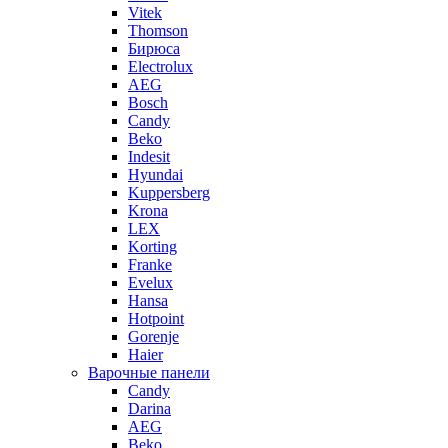
Vitek
Thomson
Бирюса
Electrolux
AEG
Bosch
Candy
Beko
Indesit
Hyundai
Kuppersberg
Krona
LEX
Korting
Franke
Evelux
Hansa
Hotpoint
Gorenje
Haier
Варочные панели
Candy
Darina
AEG
Beko