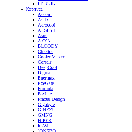
ШТИЛЬ
Корпуса
Accord
ACD
Aerocool
ALSEYE
Asus
AZZA
BLOODY
Chieftec
Cooler Master
Corsair
DeepCool
Digma
Enermax
ExeGate
Formula
Foxline
Fractal Design
Gigabyte
GINZZU
GMNG
HIPER
In-Win
JONSBO