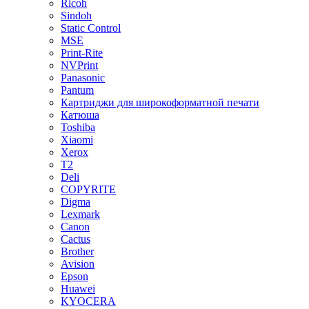
Ricoh
Sindoh
Static Control
MSE
Print-Rite
NVPrint
Panasonic
Pantum
Картриджи для широкоформатной печати
Катюша
Toshiba
Xiaomi
Xerox
T2
Deli
COPYRITE
Digma
Lexmark
Canon
Cactus
Brother
Avision
Epson
Huawei
KYOCERA