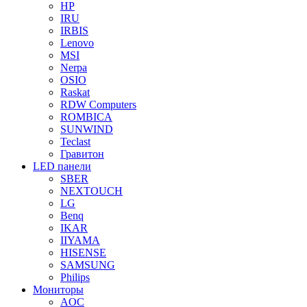
HP
IRU
IRBIS
Lenovo
MSI
Nerpa
OSIO
Raskat
RDW Computers
ROMBICA
SUNWIND
Teclast
Гравитон
LED панели
SBER
NEXTOUCH
LG
Benq
IKAR
IIYAMA
HISENSE
SAMSUNG
Philips
Мониторы
AOC