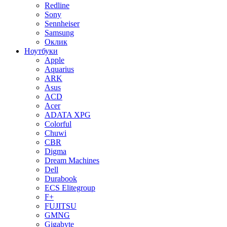
Redline
Sony
Sennheiser
Samsung
Оклик
Ноутбуки
Apple
Aquarius
ARK
Asus
ACD
Acer
ADATA XPG
Colorful
Chuwi
CBR
Digma
Dream Machines
Dell
Durabook
ECS Elitegroup
F+
FUJITSU
GMNG
Gigabyte