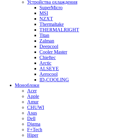
Устройства охлаждения
SuperMicro
MSI
NZXT
Thermaltake
THERMALRIGHT
Titan
Zalman
Deepcool
Cooler Master
Chieftec
Arctic
ALSEYE
Aerocool
ID-COOLING
Моноблоки
Acer
Apple
Amur
CHUWI
Asus
Dell
Digma
F+Tech
Hiper