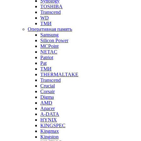
Synology
TOSHIBA
Transcend
WD
ТМИ
Оперативная память
Samsung
Silicon Power
MCPoint
NETAC
Patriot
Pat
ТМИ
THERMALTAKE
Transcend
Crucial
Corsair
Digma
AMD
Apacer
A-DATA
HYNIX
KINGSPEC
Kingmax
Kingston