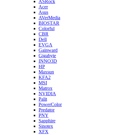
ASRock
Acer
Asus
AVerMedia
BIOSTAR
Colorful
CBR
Dell
EVGA
Gainward
Gigabyte
INNO3D
HP
Maxsun
KFA2
MSI
Matrox
NVIDIA
Palit
PowerColor
Predator
PNY
Sapphire
Sinotex
XFX