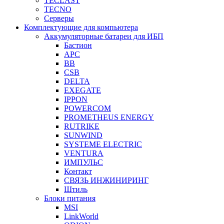
TECLAST
TECNO
Серверы
Комплектующие для компьютера
Аккумуляторные батареи для ИБП
Бастион
APC
BB
CSB
DELTA
EXEGATE
IPPON
POWERCOM
PROMETHEUS ENERGY
RUTRIKE
SUNWIND
SYSTEME ELECTRIC
VENTURA
ИМПУЛЬС
Контакт
СВЯЗЬ ИНЖИНИРИНГ
Штиль
Блоки питания
MSI
LinkWorld