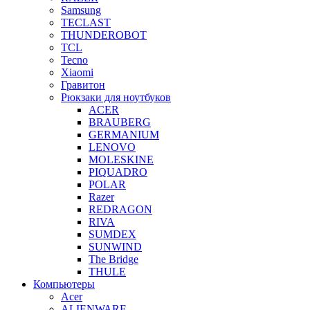
Samsung
TECLAST
THUNDEROBOT
TCL
Tecno
Xiaomi
Гравитон
Рюкзаки для ноутбуков
ACER
BRAUBERG
GERMANIUM
LENOVO
MOLESKINE
PIQUADRO
POLAR
Razer
REDRAGON
RIVA
SUMDEX
SUNWIND
The Bridge
THULE
Компьютеры
Acer
ALIENWARE