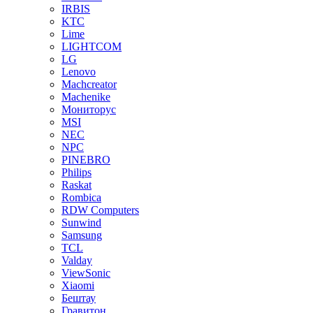
IRBIS
KTC
Lime
LIGHTCOM
LG
Lenovo
Machcreator
Machenike
Мониторус
MSI
NEC
NPC
PINEBRO
Philips
Raskat
Rombica
RDW Computers
Sunwind
Samsung
TCL
Valday
ViewSonic
Xiaomi
Бештау
Гравитон