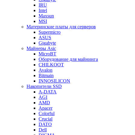
IRU
Intel
Maxsun
MSI
Материнские платы для серверов
Supermicro
ASUS
Gigabyte
Майнеры Asic
MicroBT
Оборудование для майнинга
CHILKOOT
Avalon
Bitmain
INNOSILICON
Накопители SSD
A-DATA
AGI
AMD
Apacer
Colorful
Crucial
DATO
Dell