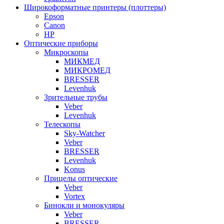
Широкоформатные принтеры (плоттеры)
Epson
Canon
HP
Оптические приборы
Микроскопы
МИКМЕД
МИКРОМЕД
BRESSER
Levenhuk
Зрительные трубы
Veber
Levenhuk
Телескопы
Sky-Watcher
Veber
BRESSER
Levenhuk
Konus
Прицелы оптические
Veber
Vortex
Бинокли и монокуляры
Veber
BRESSER