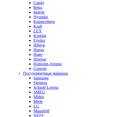
Candy
Beko
Indesit
Hyundai
Kuppersberg
Kraft
LEX
Korting
Evelux
Hiberg
Hansa
Haier
Hisense
Hotpoint-Ariston
Gorenje
Посудомоечные машины
Samsung
Siemens
Schaub Lorenz
SMEG
Midea
Miele
LG
Maunfeld
NEFF