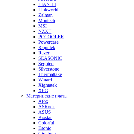
LIAN-LI
Linkworld
Zalman
Montech
MSI
NZXT
PCCOOLER
Powercase
Raijintek
Razer
SEASONIC
Segotep
Silverstone
Thermaltake
Winard
Xigmatek
XPG
Материнские платы
Afox
ASRock
ASUS
Biostar
Colorful
Esonic
Gigabyte