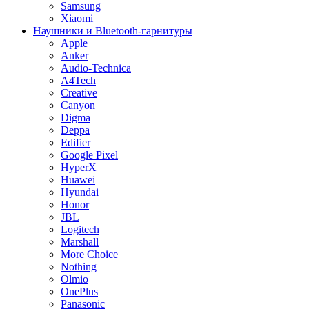
Samsung
Xiaomi
Наушники и Bluetooth-гарнитуры
Apple
Anker
Audio-Technica
A4Tech
Creative
Canyon
Digma
Deppa
Edifier
Google Pixel
HyperX
Huawei
Hyundai
Honor
JBL
Logitech
Marshall
More Choice
Nothing
Olmio
OnePlus
Panasonic