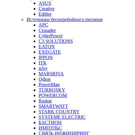
ASUS
Creative
Edifier
Источники бесперебойного питания
APC
Crusader
CyberPower
C3 SOLUTIONS
EATON
EXEGATE
IPPON
ITK
nJoy
MARSRIVA
Qdion
PowerMan
TURBOSKY
POWERCOM
Raskat
SMARTWATT
STARK COUNTRY
SYSTEME ELECTRIC
БАСТИОН
ИМПУЛЬС
СВЯЗЬ ИНЖИНИРИНГ