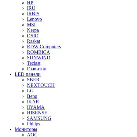
HP
IRU
IRBIS
Lenovo
MSI
Nerpa
OSIO
Raskat
RDW Computers
ROMBICA
SUNWIND
Teclast
Гравитон
LED панели
SBER
NEXTOUCH
LG
Benq
IKAR
IIYAMA
HISENSE
SAMSUNG
Philips
Мониторы
AOC