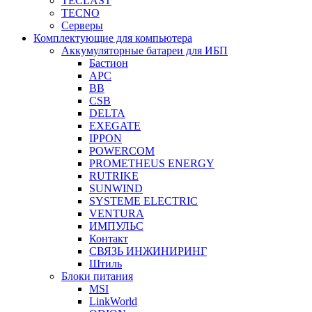
TECLAST
TECNO
Серверы
Комплектующие для компьютера
Аккумуляторные батареи для ИБП
Бастион
APC
BB
CSB
DELTA
EXEGATE
IPPON
POWERCOM
PROMETHEUS ENERGY
RUTRIKE
SUNWIND
SYSTEME ELECTRIC
VENTURA
ИМПУЛЬС
Контакт
СВЯЗЬ ИНЖИНИРИНГ
Штиль
Блоки питания
MSI
LinkWorld