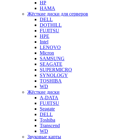
HP
HAMA
Жёсткие диски для серверов
DELL
DOTHILL
FUJITSU
HPE
Intel
LENOVO
Micron
SAMSUNG
SEAGATE
SUPERMICRO
SYNOLOGY
TOSHIBA
WD
Жёсткие диски
A-DATA
FUJITSU
Seagate
DELL
Toshiba
Transcend
WD
Звуковые карты