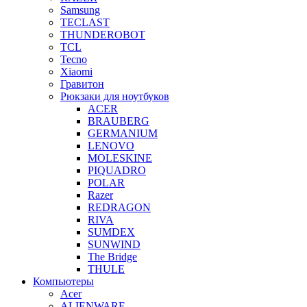
Samsung
TECLAST
THUNDEROBOT
TCL
Tecno
Xiaomi
Гравитон
Рюкзаки для ноутбуков
ACER
BRAUBERG
GERMANIUM
LENOVO
MOLESKINE
PIQUADRO
POLAR
Razer
REDRAGON
RIVA
SUMDEX
SUNWIND
The Bridge
THULE
Компьютеры
Acer
ALIENWARE