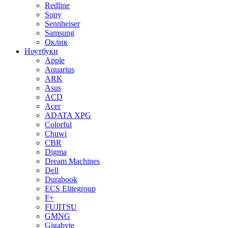
Redline
Sony
Sennheiser
Samsung
Оклик
Ноутбуки
Apple
Aquarius
ARK
Asus
ACD
Acer
ADATA XPG
Colorful
Chuwi
CBR
Digma
Dream Machines
Dell
Durabook
ECS Elitegroup
F+
FUJITSU
GMNG
Gigabyte