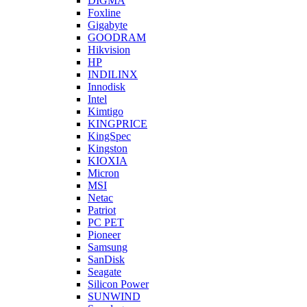
DIGMA
Foxline
Gigabyte
GOODRAM
Hikvision
HP
INDILINX
Innodisk
Intel
Kimtigo
KINGPRICE
KingSpec
Kingston
KIOXIA
Micron
MSI
Netac
Patriot
PC PET
Pioneer
Samsung
SanDisk
Seagate
Silicon Power
SUNWIND