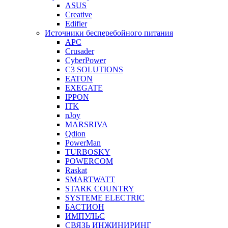
ASUS
Creative
Edifier
Источники бесперебойного питания
APC
Crusader
CyberPower
C3 SOLUTIONS
EATON
EXEGATE
IPPON
ITK
nJoy
MARSRIVA
Qdion
PowerMan
TURBOSKY
POWERCOM
Raskat
SMARTWATT
STARK COUNTRY
SYSTEME ELECTRIC
БАСТИОН
ИМПУЛЬС
СВЯЗЬ ИНЖИНИРИНГ