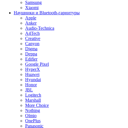
Samsung
Xiaomi
Наушники и Bluetooth-гарнитуры
Apple
Anker
Audio-Technica
A4Tech
Creative
Canyon
Digma
Deppa
Edifier
Google Pixel
HyperX
Huawei
Hyundai
Honor
JBL
Logitech
Marshall
More Choice
Nothing
Olmio
OnePlus
Panasonic