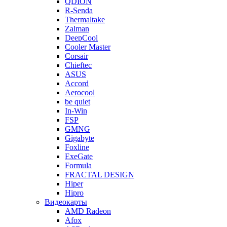
QDION
R-Senda
Thermaltake
Zalman
DeepCool
Cooler Master
Corsair
Chieftec
ASUS
Accord
Aerocool
be quiet
In-Win
FSP
GMNG
Gigabyte
Foxline
ExeGate
Formula
FRACTAL DESIGN
Hiper
Hipro
Видеокарты
AMD Radeon
Afox