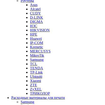
Роутеры
Asus
Alcatel
CUDY
D-LINK
DIGMA
H3C
HIKVISION
HPE
Huawei
IP-COM
Keenetic
MERCUSYS
MikroTik
Samsung
TCL
TENDA
TP-Link
Ubiquiti
Xiaomi
ZTE
ZyXEL
ТРИКОЛОР
Расходные материалы для печати
Samsung