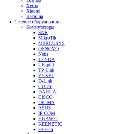
Toshiba
Xerox
Xiaomi
Катюша
Сетевое оборудование
Коммутаторы
SNR
MikroTik
MERCUSYS
OSNOVO
Netis
TENDA
Ubiquiti
TP-Link
ZYXEL
D-Link
CUDY
DAHUA
CISCO
DIGMA
ASUS
IP-COM
HUAWEI
KEENETIC
F+Tech