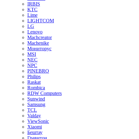
IRBIS
KTC
Lime
LIGHTCOM
LG
Lenovo
Machcreator
Machenike
Мониторус
MSI
NEC
NPC
PINEBRO
Philips
Raskat
Rombica
RDW Computers
Sunwind
Samsung
TCL
Valday
ViewSonic
Xiaomi
Бештау
Гравитон