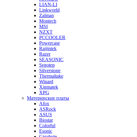
LIAN-LI
Linkworld
Zalman
Montech
MSI
NZXT
PCCOOLER
Powercase
Raijintek
Razer
SEASONIC
Segotep
Silverstone
Thermaltake
Winard
Xigmatek
XPG
Материнские платы
Afox
ASRock
ASUS
Biostar
Colorful
Esonic
Gigabyte