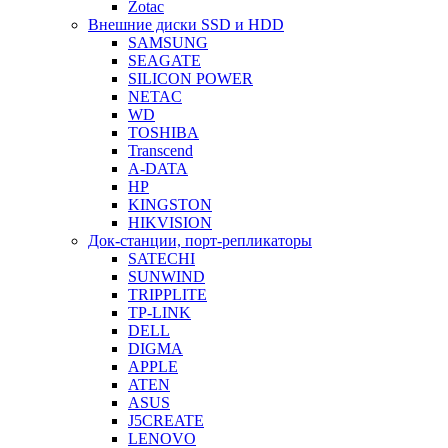
Zotac
Внешние диски SSD и HDD
SAMSUNG
SEAGATE
SILICON POWER
NETAC
WD
TOSHIBA
Transcend
A-DATA
HP
KINGSTON
HIKVISION
Док-станции, порт-репликаторы
SATECHI
SUNWIND
TRIPPLITE
TP-LINK
DELL
DIGMA
APPLE
ATEN
ASUS
J5CREATE
LENOVO