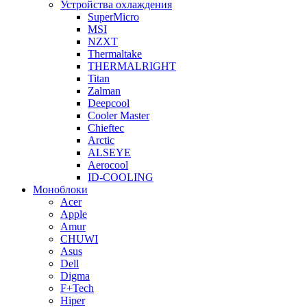
Устройства охлаждения
SuperMicro
MSI
NZXT
Thermaltake
THERMALRIGHT
Titan
Zalman
Deepcool
Cooler Master
Chieftec
Arctic
ALSEYE
Aerocool
ID-COOLING
Моноблоки
Acer
Apple
Amur
CHUWI
Asus
Dell
Digma
F+Tech
Hiper