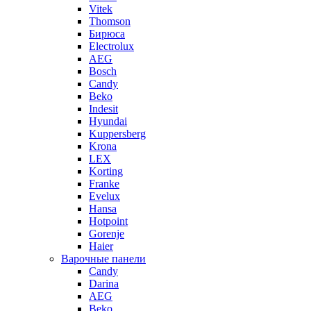
Vitek
Thomson
Бирюса
Electrolux
AEG
Bosch
Candy
Beko
Indesit
Hyundai
Kuppersberg
Krona
LEX
Korting
Franke
Evelux
Hansa
Hotpoint
Gorenje
Haier
Варочные панели
Candy
Darina
AEG
Beko