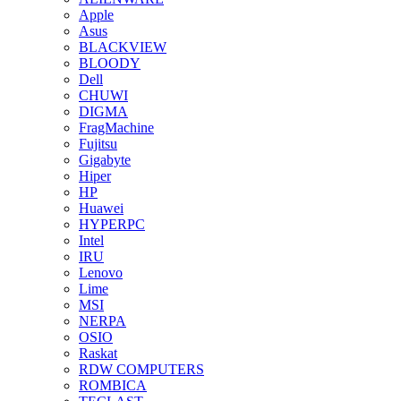
Apple
Asus
BLACKVIEW
BLOODY
Dell
CHUWI
DIGMA
FragMachine
Fujitsu
Gigabyte
Hiper
HP
Huawei
HYPERPC
Intel
IRU
Lenovo
Lime
MSI
NERPA
OSIO
Raskat
RDW COMPUTERS
ROMBICA