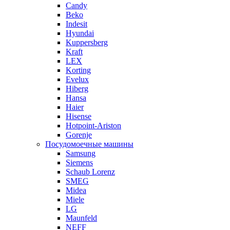
Candy
Beko
Indesit
Hyundai
Kuppersberg
Kraft
LEX
Korting
Evelux
Hiberg
Hansa
Haier
Hisense
Hotpoint-Ariston
Gorenje
Посудомоечные машины
Samsung
Siemens
Schaub Lorenz
SMEG
Midea
Miele
LG
Maunfeld
NEFF