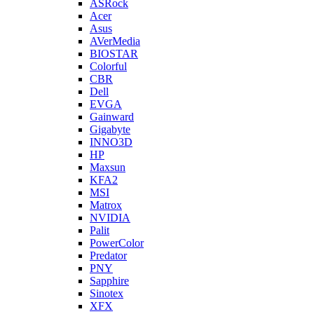
ASRock
Acer
Asus
AVerMedia
BIOSTAR
Colorful
CBR
Dell
EVGA
Gainward
Gigabyte
INNO3D
HP
Maxsun
KFA2
MSI
Matrox
NVIDIA
Palit
PowerColor
Predator
PNY
Sapphire
Sinotex
XFX