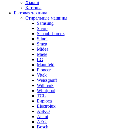
Xiaomi
Катюша
Бытовая техника
Стиральные машины
Samsung
Sharp
Schaub Lorenz
Stinol
Smeg
Midea
Miele
LG
Maunfeld
Pioneer
Vitek
Weissgauff
Willmark
Whirlpool
TCL
Бирюса
Electrolux
ASKO
Atlant
AEG
Bosch