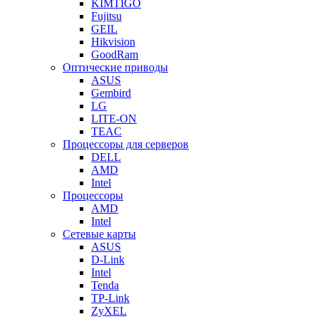
KIMTIGO
Fujitsu
GEIL
Hikvision
GoodRam
Оптические приводы
ASUS
Gembird
LG
LITE-ON
TEAC
Процессоры для серверов
DELL
AMD
Intel
Процессоры
AMD
Intel
Сетевые карты
ASUS
D-Link
Intel
Tenda
TP-Link
ZyXEL