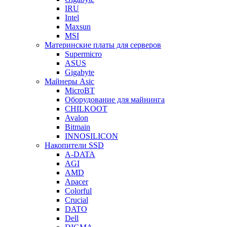
IRU
Intel
Maxsun
MSI
Материнские платы для серверов
Supermicro
ASUS
Gigabyte
Майнеры Asic
MicroBT
Оборудование для майнинга
CHILKOOT
Avalon
Bitmain
INNOSILICON
Накопители SSD
A-DATA
AGI
AMD
Apacer
Colorful
Crucial
DATO
Dell