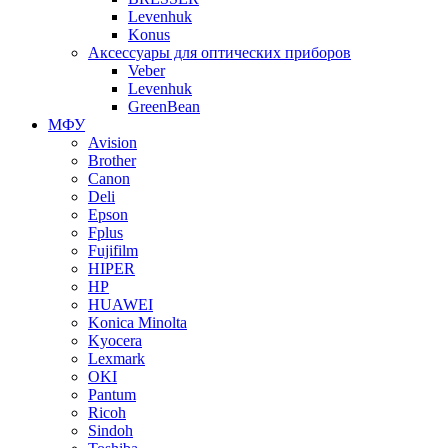
Levenhuk
Konus
Аксессуары для оптических приборов
Veber
Levenhuk
GreenBean
МФУ
Avision
Brother
Canon
Deli
Epson
Fplus
Fujifilm
HIPER
HP
HUAWEI
Konica Minolta
Kyocera
Lexmark
OKI
Pantum
Ricoh
Sindoh