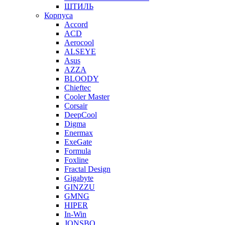
ШТИЛЬ
Корпуса
Accord
ACD
Aerocool
ALSEYE
Asus
AZZA
BLOODY
Chieftec
Cooler Master
Corsair
DeepCool
Digma
Enermax
ExeGate
Formula
Foxline
Fractal Design
Gigabyte
GINZZU
GMNG
HIPER
In-Win
JONSBO