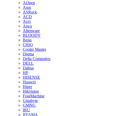
AOpen
Asus
ASRock
ACD
Acer
Aiwa
Alienware
BLOODY
Benq
CHiQ
Cooler Master
Digma
Delta Computers
DELL
Dahua
HP
HISENSE
Huawei
Hiper
Hikvision
FragMachine
Gigabyte
GMNG
IRU
IIYAMA