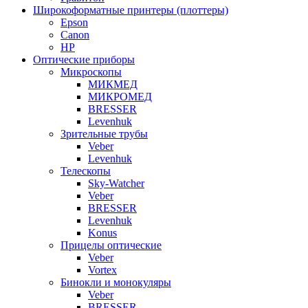
Широкоформатные принтеры (плоттеры)
Epson
Canon
HP
Оптические приборы
Микроскопы
МИКМЕД
МИКРОМЕД
BRESSER
Levenhuk
Зрительные трубы
Veber
Levenhuk
Телескопы
Sky-Watcher
Veber
BRESSER
Levenhuk
Konus
Прицелы оптические
Veber
Vortex
Бинокли и монокуляры
Veber
BRESSER