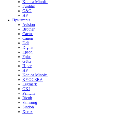
Konica Minolta
Fujifilm
G&G
HP
Принтеры
Avision
Brother
Cactus
Canon
Deli
Digma
Epson
Fplus
G&G
Hiper
HP
Konica Minolta
KYOCERA
Lexmark
OKI
Pantum
Ricoh
Samsung
Sindoh
Xerox