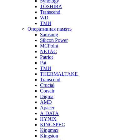
Synology
TOSHIBA
Transcend
WD
ТМИ
Оперативная память
Samsung
Silicon Power
MCPoint
NETAC
Patriot
Pat
ТМИ
THERMALTAKE
Transcend
Crucial
Corsair
Digma
AMD
Apacer
A-DATA
HYNIX
KINGSPEC
Kingmax
Kingston