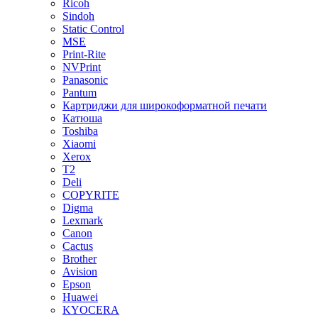
Ricoh
Sindoh
Static Control
MSE
Print-Rite
NVPrint
Panasonic
Pantum
Картриджи для широкоформатной печати
Катюша
Toshiba
Xiaomi
Xerox
T2
Deli
COPYRITE
Digma
Lexmark
Canon
Cactus
Brother
Avision
Epson
Huawei
KYOCERA