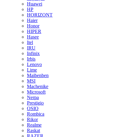
Huawei
HP
HORIZONT
Haier
Honor
HIPER
Hasee
Itel
IRU
Infinix
Irbis
Lenovo
Lime
Maibenben
MSI
Machenike
Microsoft
Nerpa
Prestigio
OSIO
Rombica
Rikor
Realme
Raskat
RAZER