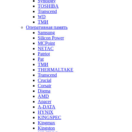
Synology
TOSHIBA
Transcend
WD
ТМИ
Оперативная память
Samsung
Silicon Power
MCPoint
NETAC
Patriot
Pat
ТМИ
THERMALTAKE
Transcend
Crucial
Corsair
Digma
AMD
Apacer
A-DATA
HYNIX
KINGSPEC
Kingmax
Kingston