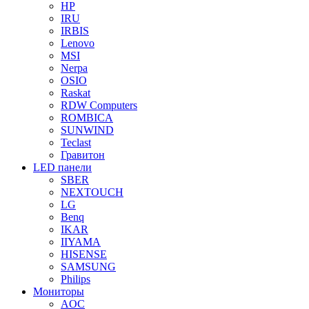
HP
IRU
IRBIS
Lenovo
MSI
Nerpa
OSIO
Raskat
RDW Computers
ROMBICA
SUNWIND
Teclast
Гравитон
LED панели
SBER
NEXTOUCH
LG
Benq
IKAR
IIYAMA
HISENSE
SAMSUNG
Philips
Мониторы
AOC