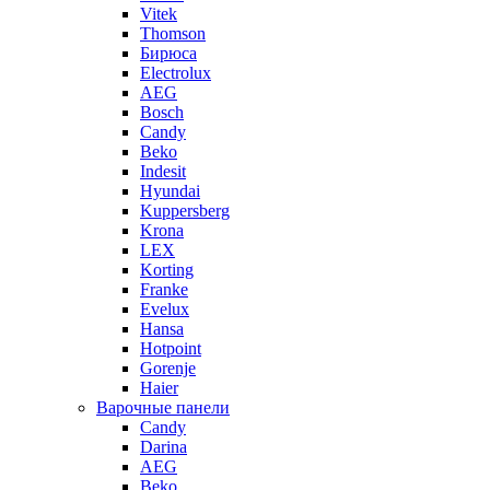
Vitek
Thomson
Бирюса
Electrolux
AEG
Bosch
Candy
Beko
Indesit
Hyundai
Kuppersberg
Krona
LEX
Korting
Franke
Evelux
Hansa
Hotpoint
Gorenje
Haier
Варочные панели
Candy
Darina
AEG
Beko