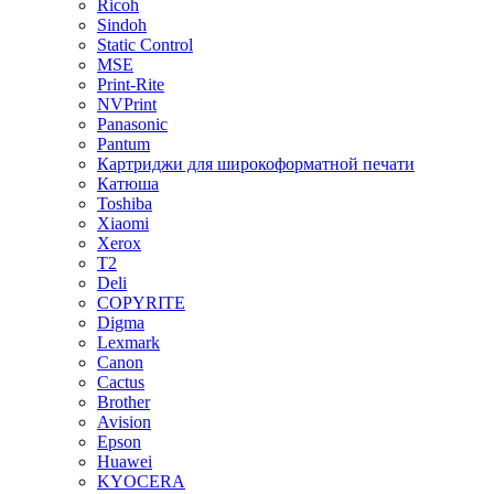
Ricoh
Sindoh
Static Control
MSE
Print-Rite
NVPrint
Panasonic
Pantum
Картриджи для широкоформатной печати
Катюша
Toshiba
Xiaomi
Xerox
T2
Deli
COPYRITE
Digma
Lexmark
Canon
Cactus
Brother
Avision
Epson
Huawei
KYOCERA