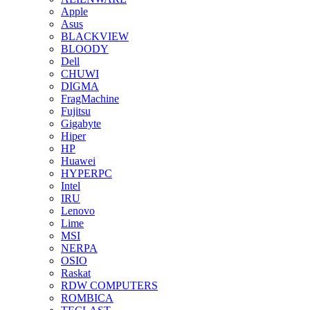
Apple
Asus
BLACKVIEW
BLOODY
Dell
CHUWI
DIGMA
FragMachine
Fujitsu
Gigabyte
Hiper
HP
Huawei
HYPERPC
Intel
IRU
Lenovo
Lime
MSI
NERPA
OSIO
Raskat
RDW COMPUTERS
ROMBICA