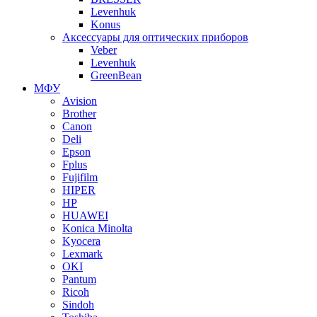
Levenhuk
Konus
Аксессуары для оптических приборов
Veber
Levenhuk
GreenBean
МФУ
Avision
Brother
Canon
Deli
Epson
Fplus
Fujifilm
HIPER
HP
HUAWEI
Konica Minolta
Kyocera
Lexmark
OKI
Pantum
Ricoh
Sindoh