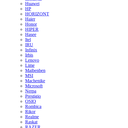
Huawei
HP
HORIZONT
Haier
Honor
HIPER
Hasee
Itel
IRU
Infinix
Irbis
Lenovo
Lime
Maibenben
MSI
Machenike
Microsoft
Nerpa
Prestigio
OSIO
Rombica
Rikor
Realme
Raskat
RAZER