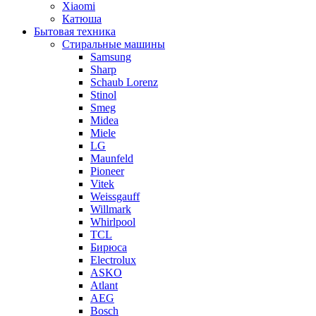
Xiaomi
Катюша
Бытовая техника
Стиральные машины
Samsung
Sharp
Schaub Lorenz
Stinol
Smeg
Midea
Miele
LG
Maunfeld
Pioneer
Vitek
Weissgauff
Willmark
Whirlpool
TCL
Бирюса
Electrolux
ASKO
Atlant
AEG
Bosch