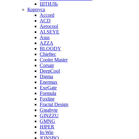
ШТИЛЬ
Корпуса
Accord
ACD
Aerocool
ALSEYE
Asus
AZZA
BLOODY
Chieftec
Cooler Master
Corsair
DeepCool
Digma
Enermax
ExeGate
Formula
Foxline
Fractal Design
Gigabyte
GINZZU
GMNG
HIPER
In-Win
JONSBO