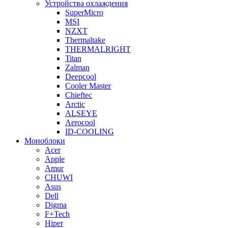
Устройства охлаждения
SuperMicro
MSI
NZXT
Thermaltake
THERMALRIGHT
Titan
Zalman
Deepcool
Cooler Master
Chieftec
Arctic
ALSEYE
Aerocool
ID-COOLING
Моноблоки
Acer
Apple
Amur
CHUWI
Asus
Dell
Digma
F+Tech
Hiper