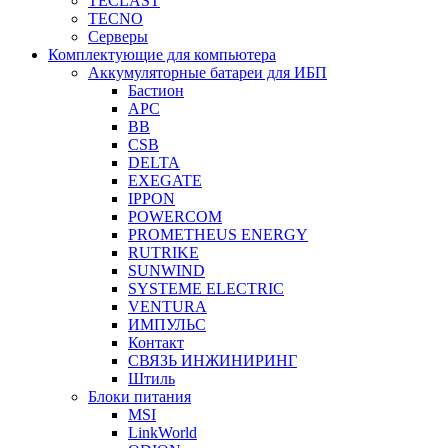
TECLAST
TECNO
Серверы
Комплектующие для компьютера
Аккумуляторные батареи для ИБП
Бастион
APC
BB
CSB
DELTA
EXEGATE
IPPON
POWERCOM
PROMETHEUS ENERGY
RUTRIKE
SUNWIND
SYSTEME ELECTRIC
VENTURA
ИМПУЛЬС
Контакт
СВЯЗЬ ИНЖИНИРИНГ
Штиль
Блоки питания
MSI
LinkWorld