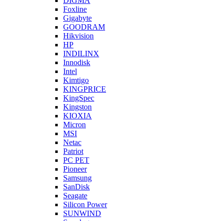
DIGMA
Foxline
Gigabyte
GOODRAM
Hikvision
HP
INDILINX
Innodisk
Intel
Kimtigo
KINGPRICE
KingSpec
Kingston
KIOXIA
Micron
MSI
Netac
Patriot
PC PET
Pioneer
Samsung
SanDisk
Seagate
Silicon Power
SUNWIND