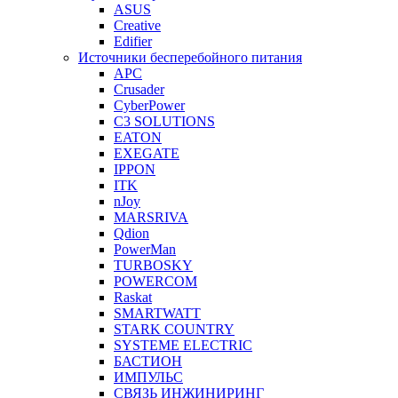
ASUS
Creative
Edifier
Источники бесперебойного питания
APC
Crusader
CyberPower
C3 SOLUTIONS
EATON
EXEGATE
IPPON
ITK
nJoy
MARSRIVA
Qdion
PowerMan
TURBOSKY
POWERCOM
Raskat
SMARTWATT
STARK COUNTRY
SYSTEME ELECTRIC
БАСТИОН
ИМПУЛЬС
СВЯЗЬ ИНЖИНИРИНГ