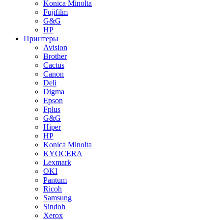
Konica Minolta
Fujifilm
G&G
HP
Принтеры
Avision
Brother
Cactus
Canon
Deli
Digma
Epson
Fplus
G&G
Hiper
HP
Konica Minolta
KYOCERA
Lexmark
OKI
Pantum
Ricoh
Samsung
Sindoh
Xerox