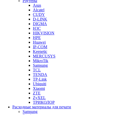
Роутеры
Asus
Alcatel
CUDY
D-LINK
DIGMA
H3C
HIKVISION
HPE
Huawei
IP-COM
Keenetic
MERCUSYS
MikroTik
Samsung
TCL
TENDA
TP-Link
Ubiquiti
Xiaomi
ZTE
ZyXEL
ТРИКОЛОР
Расходные материалы для печати
Samsung