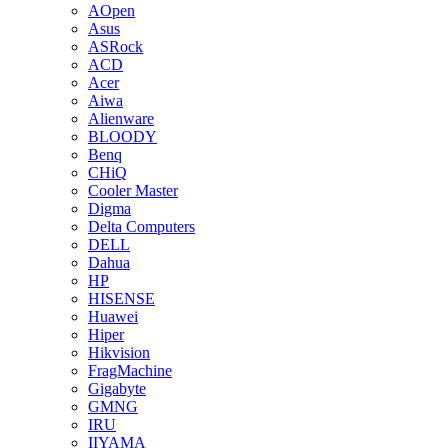
AOpen
Asus
ASRock
ACD
Acer
Aiwa
Alienware
BLOODY
Benq
CHiQ
Cooler Master
Digma
Delta Computers
DELL
Dahua
HP
HISENSE
Huawei
Hiper
Hikvision
FragMachine
Gigabyte
GMNG
IRU
IIYAMA