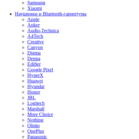
Samsung
Xiaomi
Наушники и Bluetooth-гарнитуры
Apple
Anker
Audio-Technica
A4Tech
Creative
Canyon
Digma
Deppa
Edifier
Google Pixel
HyperX
Huawei
Hyundai
Honor
JBL
Logitech
Marshall
More Choice
Nothing
Olmio
OnePlus
Panasonic