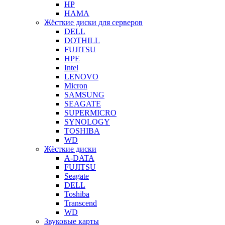
HP
HAMA
Жёсткие диски для серверов
DELL
DOTHILL
FUJITSU
HPE
Intel
LENOVO
Micron
SAMSUNG
SEAGATE
SUPERMICRO
SYNOLOGY
TOSHIBA
WD
Жёсткие диски
A-DATA
FUJITSU
Seagate
DELL
Toshiba
Transcend
WD
Звуковые карты