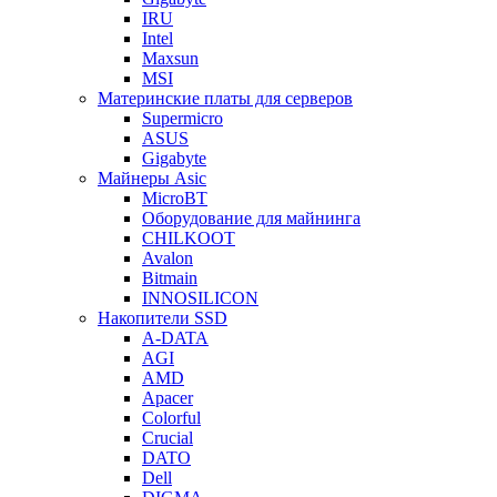
IRU
Intel
Maxsun
MSI
Материнские платы для серверов
Supermicro
ASUS
Gigabyte
Майнеры Asic
MicroBT
Оборудование для майнинга
CHILKOOT
Avalon
Bitmain
INNOSILICON
Накопители SSD
A-DATA
AGI
AMD
Apacer
Colorful
Crucial
DATO
Dell