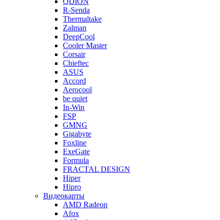
QDION
R-Senda
Thermaltake
Zalman
DeepCool
Cooler Master
Corsair
Chieftec
ASUS
Accord
Aerocool
be quiet
In-Win
FSP
GMNG
Gigabyte
Foxline
ExeGate
Formula
FRACTAL DESIGN
Hiper
Hipro
Видеокарты
AMD Radeon
Afox