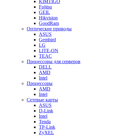
KIMTIGO
Fujitsu
GEIL
Hikvision
GoodRam
Оптические приводы
ASUS
Gembird
LG
LITE-ON
TEAC
Процессоры для серверов
DELL
AMD
Intel
Процессоры
AMD
Intel
Сетевые карты
ASUS
D-Link
Intel
Tenda
TP-Link
ZyXEL