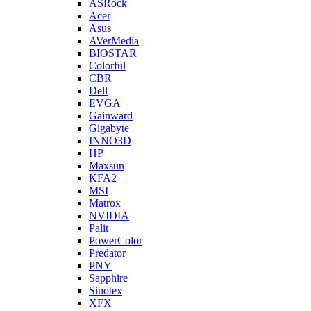
ASRock
Acer
Asus
AVerMedia
BIOSTAR
Colorful
CBR
Dell
EVGA
Gainward
Gigabyte
INNO3D
HP
Maxsun
KFA2
MSI
Matrox
NVIDIA
Palit
PowerColor
Predator
PNY
Sapphire
Sinotex
XFX