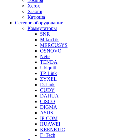
Toshiba
Xerox
Xiaomi
Катюша
Сетевое оборудование
Коммутаторы
SNR
MikroTik
MERCUSYS
OSNOVO
Netis
TENDA
Ubiquiti
TP-Link
ZYXEL
D-Link
CUDY
DAHUA
CISCO
DIGMA
ASUS
IP-COM
HUAWEI
KEENETIC
F+Tech