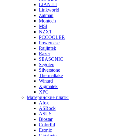
LIAN-LI
Linkworld
Zalman
Montech
MSI
NZXT
PCCOOLER
Powercase
Raijintek
Razer
SEASONIC
Segotep
Silverstone
Thermaltake
Winard
Xigmatek
XPG
Материнские платы
Afox
ASRock
ASUS
Biostar
Colorful
Esonic
Gigabyte