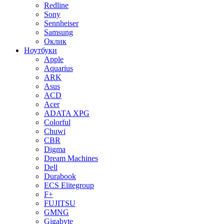
Redline
Sony
Sennheiser
Samsung
Оклик
Ноутбуки
Apple
Aquarius
ARK
Asus
ACD
Acer
ADATA XPG
Colorful
Chuwi
CBR
Digma
Dream Machines
Dell
Durabook
ECS Elitegroup
F+
FUJITSU
GMNG
Gigabyte