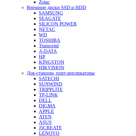
Zotac
Внешние диски SSD и HDD
SAMSUNG
SEAGATE
SILICON POWER
NETAC
WD
TOSHIBA
Transcend
A-DATA
HP
KINGSTON
HIKVISION
Док-станции, порт-репликаторы
SATECHI
SUNWIND
TRIPPLITE
TP-LINK
DELL
DIGMA
APPLE
ATEN
ASUS
J5CREATE
LENOVO