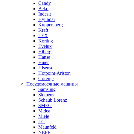
Candy
Beko
Indesit
Hyundai
Kuppersberg
Kraft
LEX
Korting
Evelux
Hiberg
Hansa
Haier
Hisense
Hotpoint-Ariston
Gorenje
Посудомоечные машины
Samsung
Siemens
Schaub Lorenz
SMEG
Midea
Miele
LG
Maunfeld
NEFF