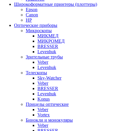
Широкоформатные принтеры (плоттеры)
Epson
Canon
HP
Оптические приборы
Микроскопы
МИКМЕД
МИКРОМЕД
BRESSER
Levenhuk
Зрительные трубы
Veber
Levenhuk
Телескопы
Sky-Watcher
Veber
BRESSER
Levenhuk
Konus
Прицелы оптические
Veber
Vortex
Бинокли и монокуляры
Veber
BRESSER