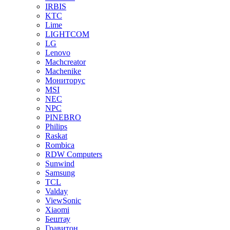
IRBIS
KTC
Lime
LIGHTCOM
LG
Lenovo
Machcreator
Machenike
Мониторус
MSI
NEC
NPC
PINEBRO
Philips
Raskat
Rombica
RDW Computers
Sunwind
Samsung
TCL
Valday
ViewSonic
Xiaomi
Бештау
Гравитон