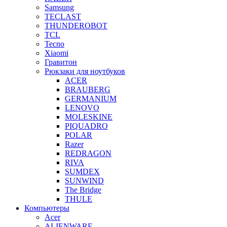
Samsung
TECLAST
THUNDEROBOT
TCL
Tecno
Xiaomi
Гравитон
Рюкзаки для ноутбуков
ACER
BRAUBERG
GERMANIUM
LENOVO
MOLESKINE
PIQUADRO
POLAR
Razer
REDRAGON
RIVA
SUMDEX
SUNWIND
The Bridge
THULE
Компьютеры
Acer
ALIENWARE