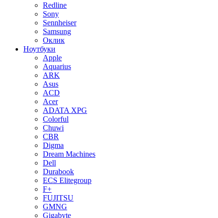
Redline
Sony
Sennheiser
Samsung
Оклик
Ноутбуки
Apple
Aquarius
ARK
Asus
ACD
Acer
ADATA XPG
Colorful
Chuwi
CBR
Digma
Dream Machines
Dell
Durabook
ECS Elitegroup
F+
FUJITSU
GMNG
Gigabyte