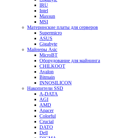
IRU
Intel
Maxsun
MSI
Материнские платы для серверов
Supermicro
ASUS
Gigabyte
Майнеры Asic
MicroBT
Оборудование для майнинга
CHILKOOT
Avalon
Bitmain
INNOSILICON
Накопители SSD
A-DATA
AGI
AMD
Apacer
Colorful
Crucial
DATO
Dell