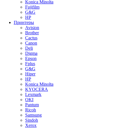
Konica Minolta
Fujifilm
G&G
HP
Принтеры
Avision
Brother
Cactus
Canon
Deli
Digma
Epson
Fplus
G&G
Hiper
HP
Konica Minolta
KYOCERA
Lexmark
OKI
Pantum
Ricoh
Samsung
Sindoh
Xerox