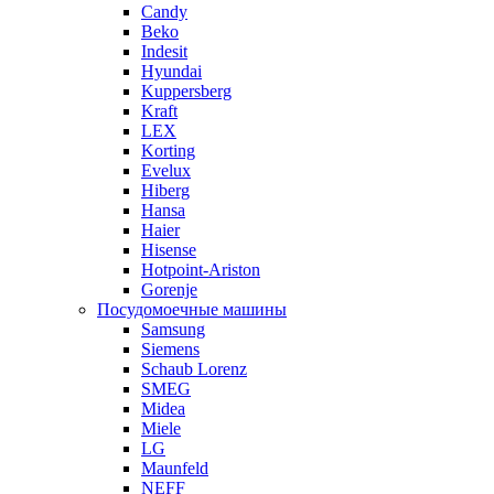
Candy
Beko
Indesit
Hyundai
Kuppersberg
Kraft
LEX
Korting
Evelux
Hiberg
Hansa
Haier
Hisense
Hotpoint-Ariston
Gorenje
Посудомоечные машины
Samsung
Siemens
Schaub Lorenz
SMEG
Midea
Miele
LG
Maunfeld
NEFF