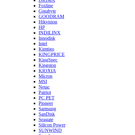
DIGMA
Foxline
Gigabyte
GOODRAM
Hikvision
HP
INDILINX
Innodisk
Intel
Kimtigo
KINGPRICE
KingSpec
Kingston
KIOXIA
Micron
MSI
Netac
Patriot
PC PET
Pioneer
Samsung
SanDisk
Seagate
Silicon Power
SUNWIND