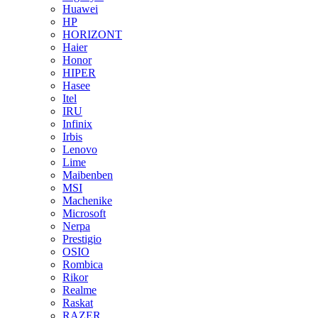
Huawei
HP
HORIZONT
Haier
Honor
HIPER
Hasee
Itel
IRU
Infinix
Irbis
Lenovo
Lime
Maibenben
MSI
Machenike
Microsoft
Nerpa
Prestigio
OSIO
Rombica
Rikor
Realme
Raskat
RAZER