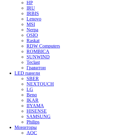
HP
IRU
IRBIS
Lenovo
MSI
Nerpa
OSIO
Raskat
RDW Computers
ROMBICA
SUNWIND
Teclast
Гравитон
LED панели
SBER
NEXTOUCH
LG
Benq
IKAR
IIYAMA
HISENSE
SAMSUNG
Philips
Мониторы
AOC