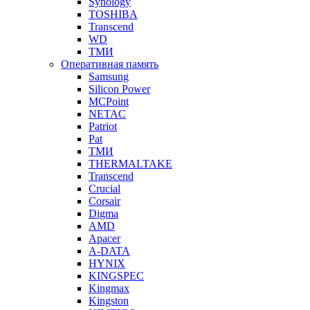
Synology
TOSHIBA
Transcend
WD
ТМИ
Оперативная память
Samsung
Silicon Power
MCPoint
NETAC
Patriot
Pat
ТМИ
THERMALTAKE
Transcend
Crucial
Corsair
Digma
AMD
Apacer
A-DATA
HYNIX
KINGSPEC
Kingmax
Kingston