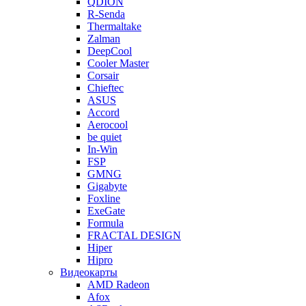
QDION
R-Senda
Thermaltake
Zalman
DeepCool
Cooler Master
Corsair
Chieftec
ASUS
Accord
Aerocool
be quiet
In-Win
FSP
GMNG
Gigabyte
Foxline
ExeGate
Formula
FRACTAL DESIGN
Hiper
Hipro
Видеокарты
AMD Radeon
Afox