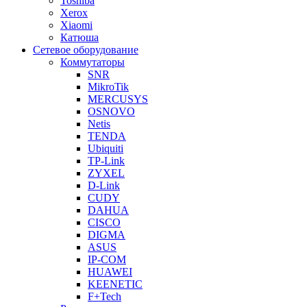
Toshiba
Xerox
Xiaomi
Катюша
Сетевое оборудование
Коммутаторы
SNR
MikroTik
MERCUSYS
OSNOVO
Netis
TENDA
Ubiquiti
TP-Link
ZYXEL
D-Link
CUDY
DAHUA
CISCO
DIGMA
ASUS
IP-COM
HUAWEI
KEENETIC
F+Tech