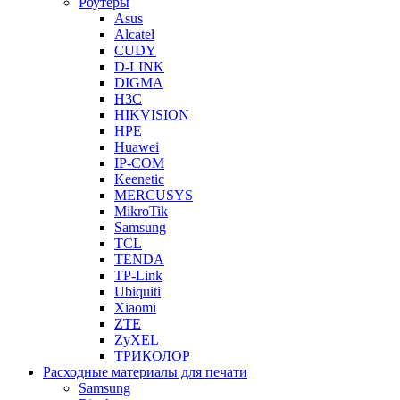
Роутеры
Asus
Alcatel
CUDY
D-LINK
DIGMA
H3C
HIKVISION
HPE
Huawei
IP-COM
Keenetic
MERCUSYS
MikroTik
Samsung
TCL
TENDA
TP-Link
Ubiquiti
Xiaomi
ZTE
ZyXEL
ТРИКОЛОР
Расходные материалы для печати
Samsung