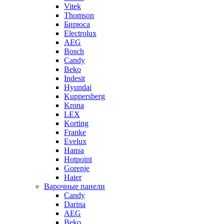
Vitek
Thomson
Бирюса
Electrolux
AEG
Bosch
Candy
Beko
Indesit
Hyundai
Kuppersberg
Krona
LEX
Korting
Franke
Evelux
Hansa
Hotpoint
Gorenje
Haier
Варочные панели
Candy
Darina
AEG
Beko