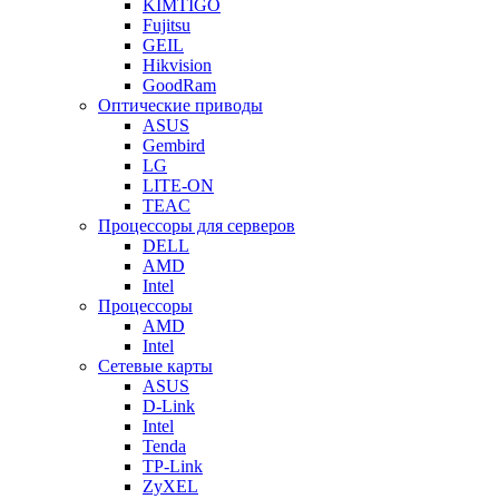
KIMTIGO
Fujitsu
GEIL
Hikvision
GoodRam
Оптические приводы
ASUS
Gembird
LG
LITE-ON
TEAC
Процессоры для серверов
DELL
AMD
Intel
Процессоры
AMD
Intel
Сетевые карты
ASUS
D-Link
Intel
Tenda
TP-Link
ZyXEL