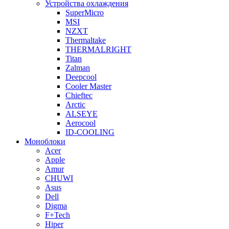
Устройства охлаждения
SuperMicro
MSI
NZXT
Thermaltake
THERMALRIGHT
Titan
Zalman
Deepcool
Cooler Master
Chieftec
Arctic
ALSEYE
Aerocool
ID-COOLING
Моноблоки
Acer
Apple
Amur
CHUWI
Asus
Dell
Digma
F+Tech
Hiper