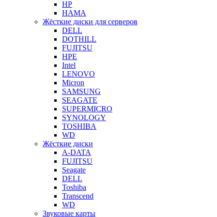
HP
HAMA
Жёсткие диски для серверов
DELL
DOTHILL
FUJITSU
HPE
Intel
LENOVO
Micron
SAMSUNG
SEAGATE
SUPERMICRO
SYNOLOGY
TOSHIBA
WD
Жёсткие диски
A-DATA
FUJITSU
Seagate
DELL
Toshiba
Transcend
WD
Звуковые карты