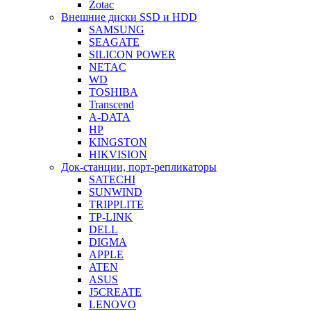
Zotac
Внешние диски SSD и HDD
SAMSUNG
SEAGATE
SILICON POWER
NETAC
WD
TOSHIBA
Transcend
A-DATA
HP
KINGSTON
HIKVISION
Док-станции, порт-репликаторы
SATECHI
SUNWIND
TRIPPLITE
TP-LINK
DELL
DIGMA
APPLE
ATEN
ASUS
J5CREATE
LENOVO