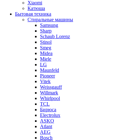
Xiaomi
Катюша
Бытовая техника
Стиральные машины
Samsung
Sharp
Schaub Lorenz
Stinol
Smeg
Midea
Miele
LG
Maunfeld
Pioneer
Vitek
Weissgauff
Willmark
Whirlpool
TCL
Бирюса
Electrolux
ASKO
Atlant
AEG
Bosch