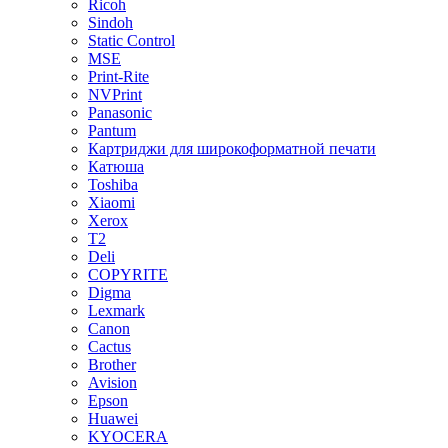
Ricoh
Sindoh
Static Control
MSE
Print-Rite
NVPrint
Panasonic
Pantum
Картриджи для широкоформатной печати
Катюша
Toshiba
Xiaomi
Xerox
T2
Deli
COPYRITE
Digma
Lexmark
Canon
Cactus
Brother
Avision
Epson
Huawei
KYOCERA