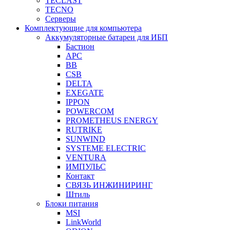
TECLAST
TECNO
Серверы
Комплектующие для компьютера
Аккумуляторные батареи для ИБП
Бастион
APC
BB
CSB
DELTA
EXEGATE
IPPON
POWERCOM
PROMETHEUS ENERGY
RUTRIKE
SUNWIND
SYSTEME ELECTRIC
VENTURA
ИМПУЛЬС
Контакт
СВЯЗЬ ИНЖИНИРИНГ
Штиль
Блоки питания
MSI
LinkWorld