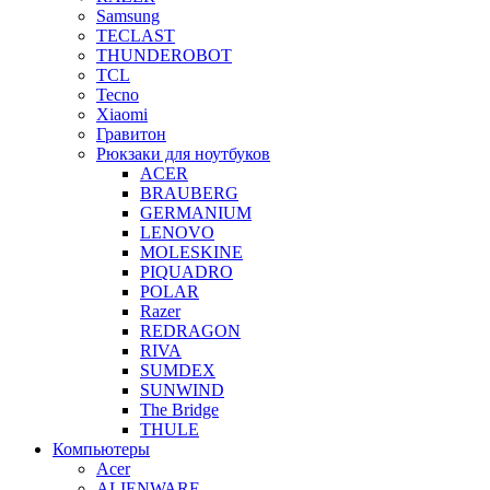
Samsung
TECLAST
THUNDEROBOT
TCL
Tecno
Xiaomi
Гравитон
Рюкзаки для ноутбуков
ACER
BRAUBERG
GERMANIUM
LENOVO
MOLESKINE
PIQUADRO
POLAR
Razer
REDRAGON
RIVA
SUMDEX
SUNWIND
The Bridge
THULE
Компьютеры
Acer
ALIENWARE