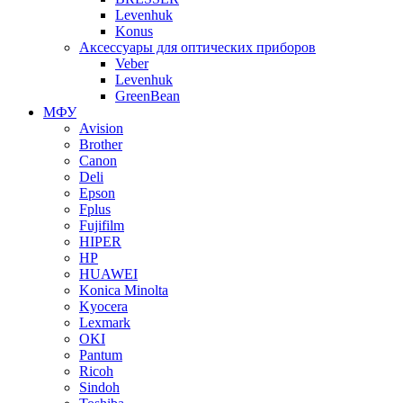
Levenhuk
Konus
Аксессуары для оптических приборов
Veber
Levenhuk
GreenBean
МФУ
Avision
Brother
Canon
Deli
Epson
Fplus
Fujifilm
HIPER
HP
HUAWEI
Konica Minolta
Kyocera
Lexmark
OKI
Pantum
Ricoh
Sindoh