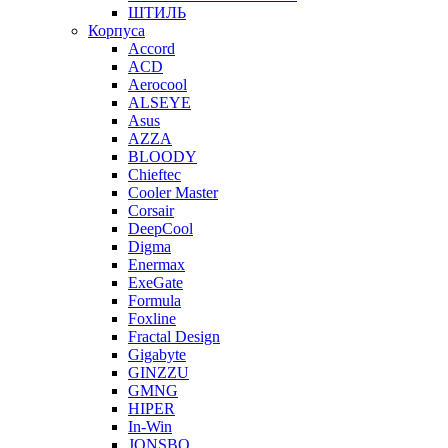
ШТИЛЬ
Корпуса
Accord
ACD
Aerocool
ALSEYE
Asus
AZZA
BLOODY
Chieftec
Cooler Master
Corsair
DeepCool
Digma
Enermax
ExeGate
Formula
Foxline
Fractal Design
Gigabyte
GINZZU
GMNG
HIPER
In-Win
JONSBO