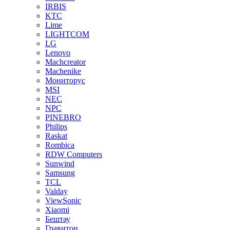
IRBIS
KTC
Lime
LIGHTCOM
LG
Lenovo
Machcreator
Machenike
Мониторус
MSI
NEC
NPC
PINEBRO
Philips
Raskat
Rombica
RDW Computers
Sunwind
Samsung
TCL
Valday
ViewSonic
Xiaomi
Бештау
Гравитон