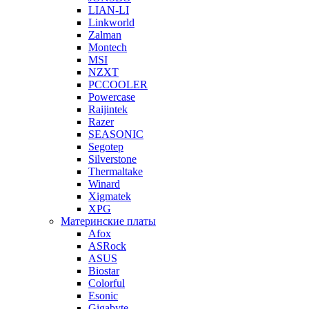
LIAN-LI
Linkworld
Zalman
Montech
MSI
NZXT
PCCOOLER
Powercase
Raijintek
Razer
SEASONIC
Segotep
Silverstone
Thermaltake
Winard
Xigmatek
XPG
Материнские платы
Afox
ASRock
ASUS
Biostar
Colorful
Esonic
Gigabyte