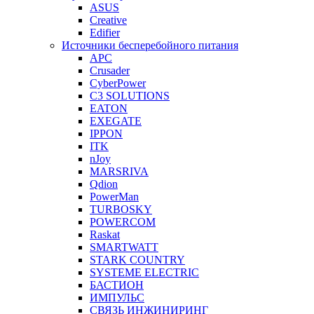
ASUS
Creative
Edifier
Источники бесперебойного питания
APC
Crusader
CyberPower
C3 SOLUTIONS
EATON
EXEGATE
IPPON
ITK
nJoy
MARSRIVA
Qdion
PowerMan
TURBOSKY
POWERCOM
Raskat
SMARTWATT
STARK COUNTRY
SYSTEME ELECTRIC
БАСТИОН
ИМПУЛЬС
СВЯЗЬ ИНЖИНИРИНГ