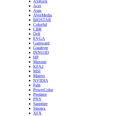
ASRock
Acer
Asus
AVerMedia
BIOSTAR
Colorful
CBR
Dell
EVGA
Gainward
Gigabyte
INNO3D
HP
Maxsun
KFA2
MSI
Matrox
NVIDIA
Palit
PowerColor
Predator
PNY
Sapphire
Sinotex
XFX