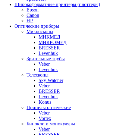
Широкоформатные принтеры (плоттеры)
Epson
Canon
HP
Оптические приборы
Микроскопы
МИКМЕД
МИКРОМЕД
BRESSER
Levenhuk
Зрительные трубы
Veber
Levenhuk
Телескопы
Sky-Watcher
Veber
BRESSER
Levenhuk
Konus
Прицелы оптические
Veber
Vortex
Бинокли и монокуляры
Veber
BRESSER