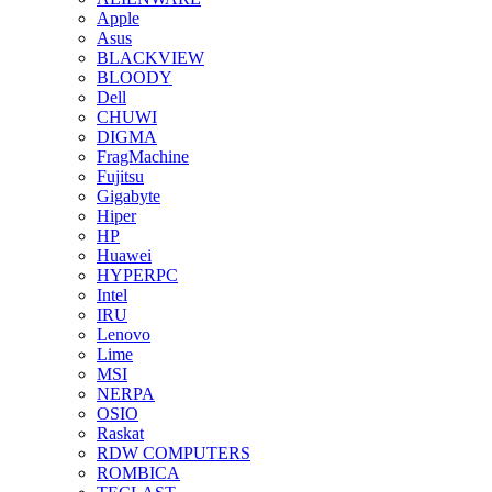
Apple
Asus
BLACKVIEW
BLOODY
Dell
CHUWI
DIGMA
FragMachine
Fujitsu
Gigabyte
Hiper
HP
Huawei
HYPERPC
Intel
IRU
Lenovo
Lime
MSI
NERPA
OSIO
Raskat
RDW COMPUTERS
ROMBICA