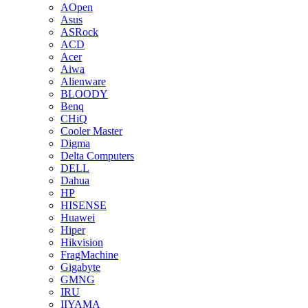
AOpen
Asus
ASRock
ACD
Acer
Aiwa
Alienware
BLOODY
Benq
CHiQ
Cooler Master
Digma
Delta Computers
DELL
Dahua
HP
HISENSE
Huawei
Hiper
Hikvision
FragMachine
Gigabyte
GMNG
IRU
IIYAMA