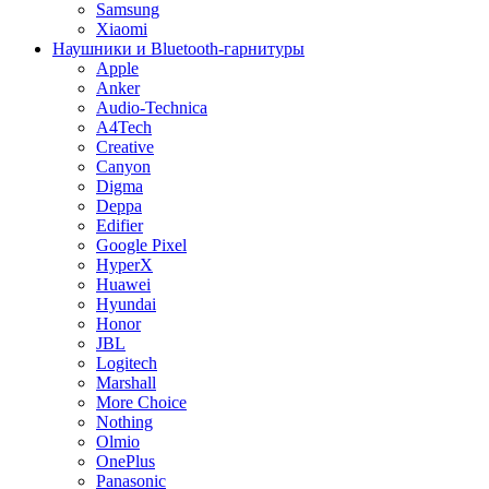
Samsung
Xiaomi
Наушники и Bluetooth-гарнитуры
Apple
Anker
Audio-Technica
A4Tech
Creative
Canyon
Digma
Deppa
Edifier
Google Pixel
HyperX
Huawei
Hyundai
Honor
JBL
Logitech
Marshall
More Choice
Nothing
Olmio
OnePlus
Panasonic